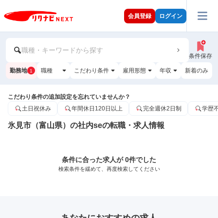
会員登録
ログイン
職種・キーワードから探す
条件保存
勤務地
職種
こだわり条件
雇用形態
年収
新着のみ
1
こだわり条件の追加設定を忘れていませんか？
土日祝休み
年間休日120日以上
完全週休2日制
学歴
氷見市（富山県）の社内seの転職・求人情報
条件に合った求人が 0件でした
検索条件を緩めて、再度検索してください