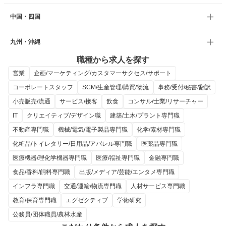
中国・四国
九州・沖縄
職種から求人を探す
営業
企画/マーケティング/カスタマーサクセス/サポート
コーポレートスタッフ
SCM/生産管理/購買/物流
事務/受付/秘書/翻訳
小売販売/流通
サービス/接客
飲食
コンサル/士業/リサーチャー
IT
クリエイティブ/デザイン職
建築/土木/プラント専門職
不動産専門職
機械/電気/電子製品専門職
化学/素材専門職
化粧品/トイレタリー/日用品/アパレル専門職
医薬品専門職
医療機器/理化学機器専門職
医療/福祉専門職
金融専門職
食品/香料/飼料専門職
出版/メディア/芸能/エンタメ専門職
インフラ専門職
交通/運輸/物流専門職
人材サービス専門職
教育/保育専門職
エグゼクティブ
学術研究
公務員/団体職員/農林水産