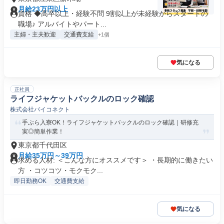
月給23万円以上
資格 ◆高卒以上・経験不問 9割以上が未経験からスタートの
職場♪ アルバイトやパート...
主婦・主夫歓迎
交通費支給
+1個
気になる
正社員
ライフジャケットバックルのロック確認
株式会社バイコネクト
手ぶら入寮OK！ライフジャケットバックルのロック確認｜研修充
実◎簡単作業！
東京都千代田区
月給35万円～39万円
求める人材: ＜こんな方にオススメです＞ ・長期的に働きたい
方 ・コツコツ・モクモク...
即日勤務OK
交通費支給
気になる