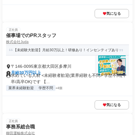
気になる
正社員
催事場でのPRスタッフ
株式会社Juda
【未経験大歓迎】月給30万以上！研修あり！インセンティブあり
〒146-0095東京都大田区多摩川
月給30万円以上
求めている人材 <未経験者歓迎(業界経験も不問> 学歴不問(中
卒/高卒OK)です 【...
業界未経験歓迎
学歴不問
+4個
気になる
正社員
事務系総合職
柳田運輸株式会社