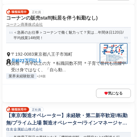
正社員
コーナンの販売staff(転居を伴う転勤なし)
コーナン商事株式会社
＜急募のお仕事＞コーナンで働く魅力って？実は…年間休日120日/
平均残業14時間！
〒192-0083東京都八王子市旭町
月給23万円以上
資格 ＊高卒以上の方 ＊転職回数不問 ＊子育て世代も活躍中
受け身ではなく、「自ら動...
業界未経験歓迎
+24個
気になる
正社員
【東京/製造オペレーター】未経験・第二新卒歓迎!/転勤
無/プライム上場 製造オペレーター/ラインマネージャー
住友金属鉱山株式会社
(鉄鋼/非鉄金属/金属製品)