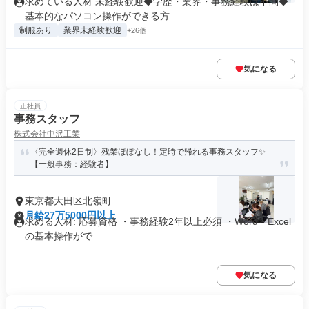
求めている人材 未経験歓迎◆学歴・業界・事務経験は不問◆
基本的なパソコン操作ができる方...
制服あり
業界未経験歓迎
+26個
気になる
正社員
事務スタッフ
株式会社中沢工業
〈完全週休2日制〉残業ほぼなし！定時で帰れる事務スタッフ✨
【一般事務：経験者】
東京都大田区北嶺町
月給27万5000円以上
求める人材: 応募資格 ・事務経験2年以上必須 ・Word・Excel
の基本操作がで...
気になる