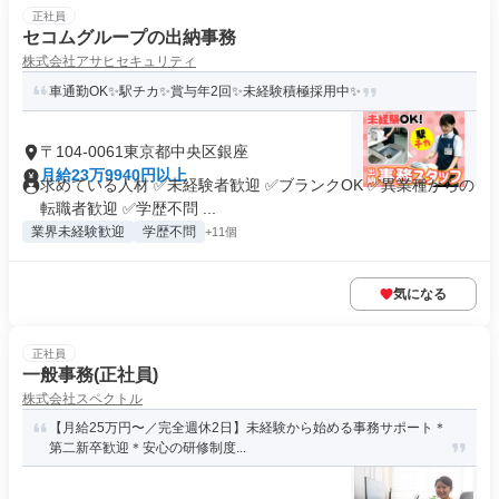
正社員
セコムグループの出納事務
株式会社アサヒセキュリティ
車通勤OK✨駅チカ✨賞与年2回✨未経験積極採用中✨
〒104-0061東京都中央区銀座
月給23万9940円以上
求めている人材 ✅未経験者歓迎 ✅ブランクOK ✅異業種からの
転職者歓迎 ✅学歴不問 ...
業界未経験歓迎
学歴不問
+11個
気になる
正社員
一般事務(正社員)
株式会社スペクトル
【月給25万円〜／完全週休2日】未経験から始める事務サポート＊
第二新卒歓迎＊安心の研修制度...