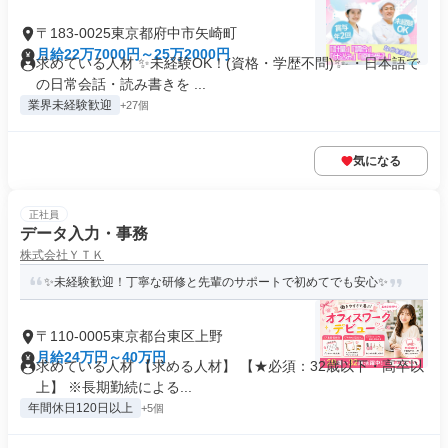
〒183-0025東京都府中市矢崎町
月給22万7000円～25万2000円
求めている人材 ✨未経験OK！(資格・学歴不問)✨ ・日本語で
の日常会話・読み書きを ...
業界未経験歓迎
+27個
気になる
正社員
データ入力・事務
株式会社ＹＴＫ
✨未経験歓迎！丁寧な研修と先輩のサポートで初めてでも安心✨
〒110-0005東京都台東区上野
月給24万円～40万円
求めている人材 【求める人材】 【★必須：32歳以下・高卒以
上】 ※長期勤続による...
年間休日120日以上
+5個