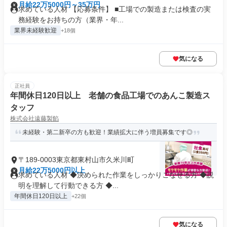
月給22万5000円～35万円
求めている人材 【応募条件】 ■工場での製造または検査の実
務経験をお持ちの方（業界・年...
業界未経験歓迎
+18個
気になる
正社員
年間休日120日以上 老舗の食品工場でのあんこ製造ス
タッフ
株式会社遠藤製餡
未経験・第二新卒の方も歓迎！業績拡大に伴う増員募集です◎
〒189-0003東京都東村山市久米川町
月給22万5000円以上
求めている人材 ◆決められた作業をしっかりこなせる方 ◆説
明を理解して行動できる方 ◆...
年間休日120日以上
+22個
気になる