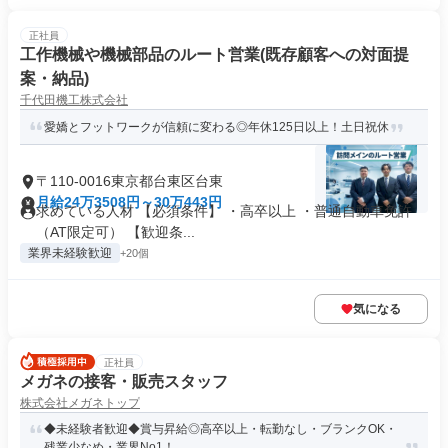
正社員
工作機械や機械部品のルート営業(既存顧客への対面提
案・納品)
千代田機工株式会社
愛嬌とフットワークが信頼に変わる◎年休125日以上！土日祝休
〒110-0016東京都台東区台東
月給24万3508円～30万443円
求めている人材 【必須条件】 ・高卒以上 ・普通自動車免許
（AT限定可） 【歓迎条...
業界未経験歓迎
+20個
気になる
正社員
メガネの接客・販売スタッフ
株式会社メガネトップ
◆未経験者歓迎◆賞与昇給◎高卒以上・転勤なし・ブランクOK・
残業少なめ・業界No1！