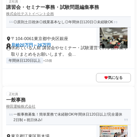
正社員
講習会・セミナー事務・試験問題編集事務
株式会社テストイベント企画
◎原則土日祝休◎残業基本なし◎年間休日120日◎未経験OK
〒104-0061東京都中央区銀座
月給20万円～26万円
求めている人材 講習会やセミナー・試験運営での事務作業や
取りまとめをお願いします。 会...
年間休日120日以上
+15個
気になる
正社員
一般事務
柳田運輸株式会社
一般事務募集！簡単業務で未経験OK!年間休日120日以上!完全週休
2日制＋祝日休み!
東京都江東区新木場