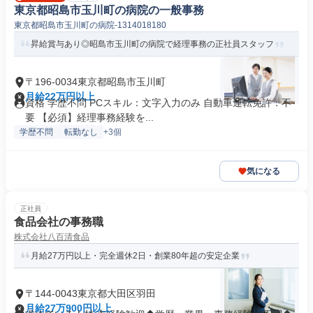
東京都昭島市玉川町の病院の一般事務
東京都昭島市玉川町の病院-1314018180
昇給賞与あり◎昭島市玉川町の病院で経理事務の正社員スタッフ
〒196-0034東京都昭島市玉川町
月給22万円以上
資格 学歴不問 PCスキル：文字入力のみ 自動車運転免許：不
要 【必須】経理事務経験を...
学歴不問
転勤なし
+3個
気になる
正社員
食品会社の事務職
株式会社八百清食品
月給27万円以上・完全週休2日・創業80年超の安定企業
〒144-0043東京都大田区羽田
月給27万900円以上