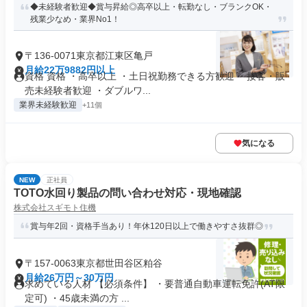
◆未経験者歓迎◆賞与昇給◎高卒以上・転勤なし・ブランクOK・
残業少なめ・業界No1！
〒136-0071東京都江東区亀戸
月給22万9882円以上
資格 資格 ・高卒以上 ・土日祝勤務できる方歓迎 ・接客・販
売未経験者歓迎 ・ダブルワ...
業界未経験歓迎
+11個
気になる
NEW
正社員
TOTO水回り製品の問い合わせ対応・現地確認
株式会社スギモト住機
賞与年2回・資格手当あり！年休120日以上で働きやすさ抜群◎
〒157-0063東京都世田谷区粕谷
月給26万円～30万円
求めている人材 【必須条件】 ・要普通自動車運転免許(AT限
定可) ・45歳未満の方 ...