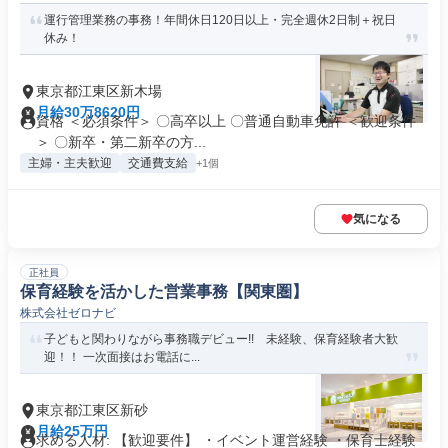
運行管理業務の事務！年間休日120日以上・完全週休2日制＋祝日
休み！
東京都江東区新木場
月給30万8620円
資格 ＜必須条件＞ 〇高卒以上 〇普通自動車免許 ＜歓迎条件
＞ 〇新卒・第二新卒の方...
主婦・主夫歓迎
交通費支給
+1個
気になる
正社員
保育経験を活かした営業事務【関東圏】
株式会社ゼロナビ
子どもと関わりながら事務職デビュー!! 未経験、保育経験者大歓
迎！！ 一次面接はお電話に...
東京都江東区新砂
月給25万円
求める人材: 【歓迎要件】 ・イベント運営経験 ・保育士経験