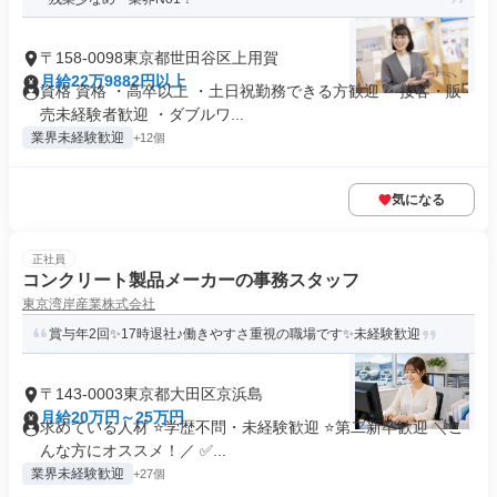
〒158-0098東京都世田谷区上用賀
月給22万9882円以上
資格 資格 ・高卒以上 ・土日祝勤務できる方歓迎 ・接客・販
売未経験者歓迎 ・ダブルワ...
業界未経験歓迎
+12個
気になる
正社員
コンクリート製品メーカーの事務スタッフ
東京湾岸産業株式会社
賞与年2回✨17時退社♪働きやすさ重視の職場です✨未経験歓迎
〒143-0003東京都大田区京浜島
月給20万円～25万円
求めている人材 ⭐学歴不問・未経験歓迎 ⭐第二新卒歓迎 ＼こ
んな方にオススメ！／ ✅...
業界未経験歓迎
+27個