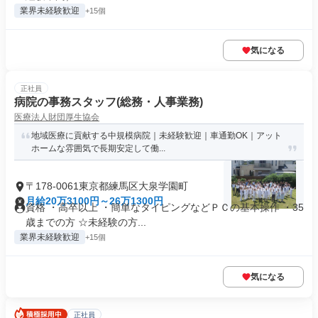
業界未経験歓迎
+15個
気になる
正社員
病院の事務スタッフ(総務・人事業務)
医療法人財団厚生協会
地域医療に貢献する中規模病院｜未経験歓迎｜車通勤OK｜アット
ホームな雰囲気で長期安定して働...
〒178-0061東京都練馬区大泉学園町
月給20万3100円～26万1300円
資格 ・高卒以上 ・簡単なタイピングなどＰＣの基本操作 ・35
歳までの方 ☆未経験の方...
業界未経験歓迎
+15個
気になる
正社員