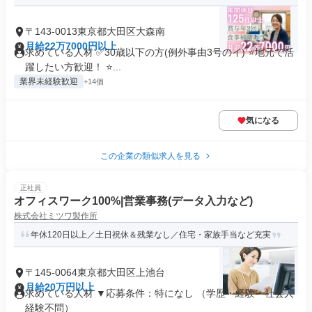
〒143-0013東京都大田区大森南
月給22万7000円以上
求めている人材 ✅30歳以下の方(例外事由3号のイ) ⭐地元で活
躍したい方歓迎！ ⭐...
業界未経験歓迎
+14個
気になる
この企業の類似求人を見る
正社員
オフィスワーク100%|営業事務(データ入力など)
株式会社ミツワ製作所
年休120日以上／土日祝休＆残業なし／住宅・家族手当など充実
〒145-0064東京都大田区上池台
月給20万円以上
求めている人材 ▼応募条件：特になし （学歴・経験・社会人
経験不問）