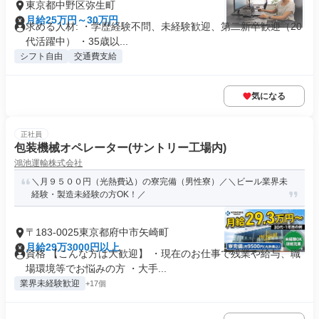
東京都中野区弥生町
月給25万円～30万円
求める人材: ・学歴経験不問、未経験歓迎、第二新卒歓迎（20
代活躍中） ・35歳以...
シフト自由
交通費支給
気になる
正社員
包装機械オペレーター(サントリー工場内)
鴻池運輸株式会社
＼月９５００円（光熱費込）の寮完備（男性寮）／＼ビール業界未
経験・製造未経験の方OK！／
〒183-0025東京都府中市矢崎町
月給29万3000円以上
資格 【こんな方は大歓迎】 ・現在のお仕事で残業や給与、職
場環境等でお悩みの方 ・大手...
業界未経験歓迎
+17個