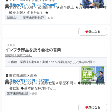
月給26万2500円～36万2500円
求めている人材 ＜必須条件＞ ★高卒以上 ★59歳まで（定年年
齢を上限とするため） ★...
制服あり
業界未経験歓迎
+37個
気になる
正社員
インフラ部品を扱う会社の営業
旭建材工業株式会社
職種・業界未経験OK！実働7.5h＆残業ほぼなし／賞与年2回
東京都練馬区高松
月給23万1000円～25万円
求めている人材 ＜未経験歓迎＆学歴不問＞ ◆経験者・有資格
者歓迎 ◆基本的なPC操作が...
業界未経験歓迎
+19個
気になる