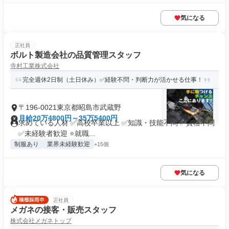
気になる
正社員
ボルト製造会社の品質管理スタッフ
寺村工業株式会社
完全週休2日制（土日休み）✅経験不問・判断力が活かせる仕事！
〒196-0021東京都昭島市武蔵野
月給20万4800円～35万5400円
求めている人材 ✅高校卒業以上 ✅知識・技能不問 ✅資格不問
✅未経験者歓迎 ⭐就職...
制服あり
業界未経験歓迎
+15個
気になる
正社員
メガネの接客・販売スタッフ
株式会社メガネトップ