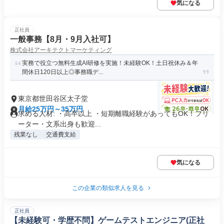
気になる
正社員
一般事務【8月・9月入社可】
株式会社アーキテクトマーケティング
実務で役立つ無料生成AI研修を実施！未経験OK！土日祝休み＆年
間休日120日以上◎事務職デ...
東京都世田谷区太子堂
月給25万円～35万円
求める人材: ・高卒以上 ・短期離職経験があってもOK！フリ
ーター・文系出身も歓迎...
残業なし
交通費支給
気になる
この企業の類似求人を見る
正社員
【未経験可・学歴不問】ゲームテストエンジニア(正社