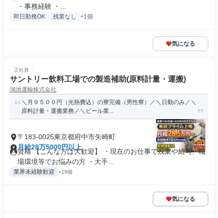
・事務経験 ・...
即日勤務OK
残業なし
+1個
気になる
正社員
サントリー飲料工場での製造補助(原料計量・運搬)
鴻池運輸株式会社
＼月９５００円（光熱費込）の寮完備（男性寮）／＼日勤のみ／＼
原料計量・運搬業務／＼ビール業...
〒183-0025東京都府中市矢崎町
月給28万5000円以上
資格 【こんな方は大歓迎】 ・現在のお仕事で残業や給与、職
場環境等でお悩みの方 ・大手...
業界未経験歓迎
+19個
気になる