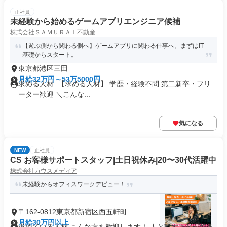
正社員
未経験から始めるゲームアプリエンジニア候補
株式会社ＳＡＭＵＲＡＩ不動産
【遊ぶ側から関わる側へ】ゲームアプリに関わる仕事へ。まずはIT
基礎からスタート。
東京都港区三田
月給32万円～53万5000円
求める人材: 【求める人材】 学歴・経験不問 第二新卒・フリ
ーター歓迎 ＼こんな...
気になる
NEW
正社員
CS お客様サポートスタッフ|土日祝休み|20〜30代活躍中
株式会社カウスメディア
未経験からオフィスワークデビュー！
〒162-0812東京都新宿区西五軒町
月給30万円以上