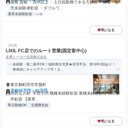
資格 資格 ・高卒以上 ・土日祝勤務できる方歓迎 ・接客・販
売未経験者歓迎 ・ダブルワ...
業界未経験歓迎
+11個
気になる
正社員
LIXIL FC店でのルート営業(固定客中心)
多摩トーヨー住器株式会社
未経験・第二新卒OK！福利厚生充実★住宅手当、賞与年2回あり！
将来的にキャリアアップ可！土...
東京都町田市常盤町
月給26万円～45万円
求める人材: 学歴不問 職種未経験歓迎 業種未経験歓迎 第二新
卒歓迎 【業界...
即日勤務OK
交通費支給
気になる