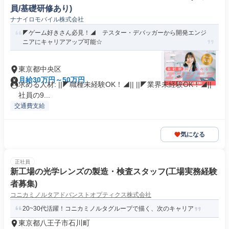
員/基礎研修あり)
ナナイロモバイル株式会社
◤ゲーム好きさん必見！◢ テスター・デバッガーから開発エンジ
ニアにキャリアアップ可能☆
東京都中央区
月給30万円～50万円
求める人材: ||◤職種未経験OK！◢|| ||◤業界未経験OK！◢||
社員の9...
交通費支給
気になる
正社員
新工場の光学レンズの製造・検査スタッフ(工場実務経験
者募集)
コニカミノルタアドバンストオプティクス株式会社
20~30代活躍！コニカミノルタグループで描く、次のキャリア
東京都八王子市石川町