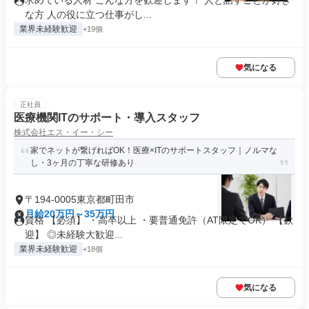
求めている人材 こんな方を歓迎します！ 人と話すことが好き
な方 人の役に立つ仕事がし...
業界未経験歓迎
+19個
気になる
正社員
医療機関ITのサポート・導入スタッフ
株式会社エス・イー・シー
家でネットが繋げればOK！医療×ITのサポートスタッフ｜ノルマな
し・3ヶ月の丁寧な研修あり
〒194-0005東京都町田市
月給20万円～35万円
資格 【必須】 ・高卒以上 ・要普通免許（AT限定でOK） 【歓
迎】 ◎未経験大歓迎...
業界未経験歓迎
+18個
気になる