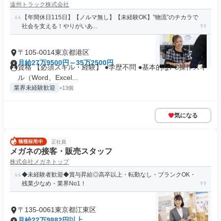
遠州トラック株式会社
【年間休日115日】【ノルマ無し】【未経験OK】”物流”のチカラで
社会を支える！やりがいあ...
〒105-0014東京都港区
月給27万9500円～35万2500円
資格 【必須スキル・経験】 ●学歴不問 ●基本的なPC操作スキ
ル（Word、Excel...
業界未経験歓迎
+13個
気になる
正社員
メガネの接客・販売スタッフ
株式会社メガネトップ
◆未経験者歓迎◆賞与昇給◎高卒以上・転勤なし・ブランクOK・
残業少なめ・業界No1！
〒135-0061東京都江東区
月給22万9882円以上