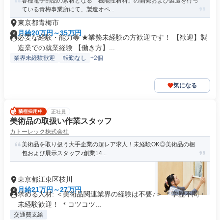
各種電子部品の素材となる「機能性材料」の開発および製造を行っ
ている青梅事業所にて、製造オペ...
東京都青梅市
月給20万円～35万円
必要な経験・能力等 ★業務未経験の方歓迎です！ 【歓迎】製
造業での就業経験 【働き方】...
業界未経験歓迎
転勤なし
+2個
気になる
正社員
美術品の取扱い作業スタッフ
カトーレック株式会社
美術品を取り扱う大手企業の超レア求人！未経験OK◎美術品の梱
包および展示スタッフ♪創業14...
東京都江東区枝川
月給21万円～27万円
求める人材: ＜美術品関連業界の経験は不要♪＞ ＊学歴不問・
未経験歓迎！ ＊コツコツ...
交通費支給