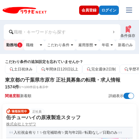
会員登録
ログイン
職種・キーワードから探す
条件保存
勤務地
職種
こだわり条件
雇用形態
年収
新着のみ
1
こだわり条件の追加設定を忘れていませんか？
土日祝休み
年間休日120日以上
完全週休2日制
学歴
東京都の千葉県市原市 正社員募集の転職・求人情報
1574
件
1
〜
100
件目を表示中
関連度順
新着順
詳細表示
正社員
缶チューハイの原液製造スタッフ
株式会社ミヤザワ
入社祝金有り！✨住宅補助有✨賞与年2回✅転勤なし✅日勤のみ