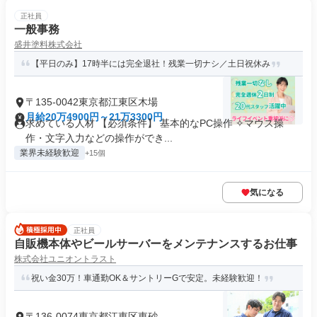
正社員
一般事務
盛井塗料株式会社
【平日のみ】17時半には完全退社！残業一切ナシ／土日祝休み
〒135-0042東京都江東区木場
月給20万4900円～21万3300円
求めている人材 【必須条件】 基本的なPC操作 ✧マウス操
作・文字入力などの操作ができ...
業界未経験歓迎
+15個
気になる
正社員
自販機本体やビールサーバーをメンテナンスするお仕事
株式会社ユニオントラスト
祝い金30万！車通勤OK＆サントリーGで安定。未経験歓迎！
〒136-0074東京都江東区東砂