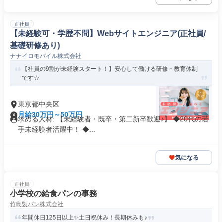
正社員
【未経験可・学歴不問】Webサイトエンジニア(正社員/
基礎研修あり)
ナナイロモバイル株式会社
【社員の9割が未経験スタート！】安心して働ける研修・教育体制
です☆
東京都中央区
月給30万円～50万円
求める人材: 【未経験者・既卒・第二新卒歓迎♪】 ◆20代の若
手未経験者活躍中！ ◆...
気になる
正社員
小学校の給食パンの事務
竹島製パン株式会社
年間休日125日以上✨土日祝休み！長期休みも♪