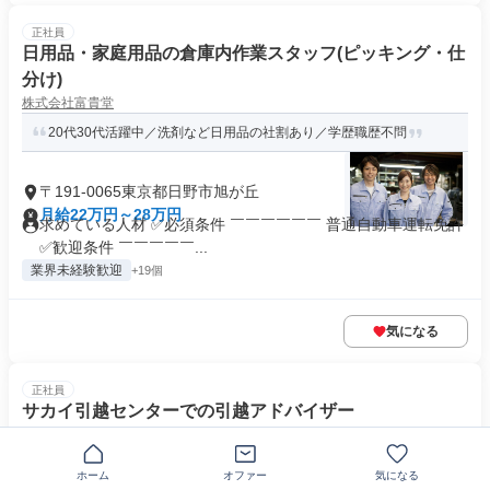
正社員
日用品・家庭用品の倉庫内作業スタッフ(ピッキング・仕
分け)
株式会社富貴堂
20代30代活躍中／洗剤など日用品の社割あり／学歴職歴不問
〒191-0065東京都日野市旭が丘
月給22万円～28万円
求めている人材 ✅必須条件 ￣￣￣￣￣￣ 普通自動車運転免許
✅歓迎条件 ￣￣￣￣￣...
業界未経験歓迎
+19個
気になる
正社員
サカイ引越センターでの引越アドバイザー
株式会社サカイ引越センター
テレアポや飛び込み営業は一切ナシ！成約率は8割！未経験大歓迎
ホーム
オファー
気になる