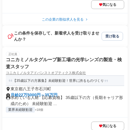
気になる
この企業の類似求人を見る
この条件を保存して、新着求人を受け取りませ
受け取る
んか？
正社員
コニカミノルタグループ新工場の光学レンズの製造・検
査スタッフ
コニカミノルタアドバンストオプティクス株式会社
【35歳以下の方募集】未経験歓迎！世界に誇るものづくり
東京都八王子市石川町
月給22万5000円～35万円
求めている人材 【応募資格】 35歳以下の方（長期キャリア形
成のため） 未経験歓迎 ...
業界未経験歓迎
+18個
気になる