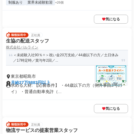
制服あり
業界未経験歓迎
+26個
気になる
正社員
生協の配送スタッフ
株式会社パルライン
＜未経験入社90％✧＞祝い金20万支給／44歳以下の方／土日休み
／17時定時／賞与年2回／...
東京都昭島市
月給27万9883円以上
求める人材: 【応募条件】 ・44歳以下の方（例外事由3号の
イ） ・普通自動車免許（...
気になる
正社員
物流サービスの提案営業スタッフ