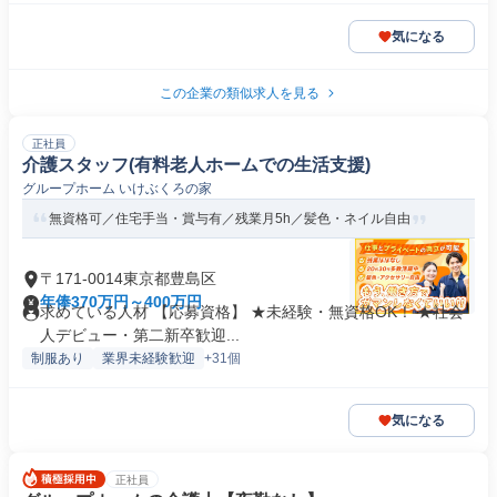
気になる
この企業の類似求人を見る
正社員
介護スタッフ(有料老人ホームでの生活支援)
グループホーム いけぶくろの家
無資格可／住宅手当・賞与有／残業月5h／髪色・ネイル自由
〒171-0014東京都豊島区
年俸370万円～400万円
求めている人材 【応募資格】 ★未経験・無資格OK！ ★社会
人デビュー・第二新卒歓迎...
制服あり
業界未経験歓迎
+31個
気になる
正社員