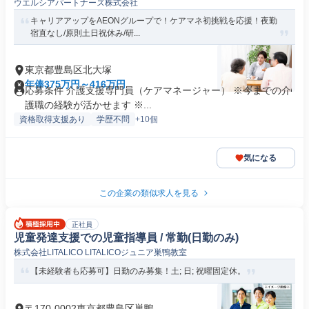
ウエルシアパートナーズ株式会社
キャリアアップをAEONグループで！ケアマネ初挑戦を応援！夜勤
宿直なし/原則土日祝休み/研...
東京都豊島区北大塚
年俸375万円～416万円
応募条件 介護支援専門員（ケアマネージャー） ※今までの介
護職の経験が活かせます ※...
資格取得支援あり
学歴不問
+10個
気になる
この企業の類似求人を見る
正社員
児童発達支援での児童指導員 / 常勤(日勤のみ)
株式会社LITALICO LITALICOジュニア巣鴨教室
【未経験者も応募可】日勤のみ募集！土; 日; 祝曜固定休。
〒170-0002東京都豊島区巣鴨