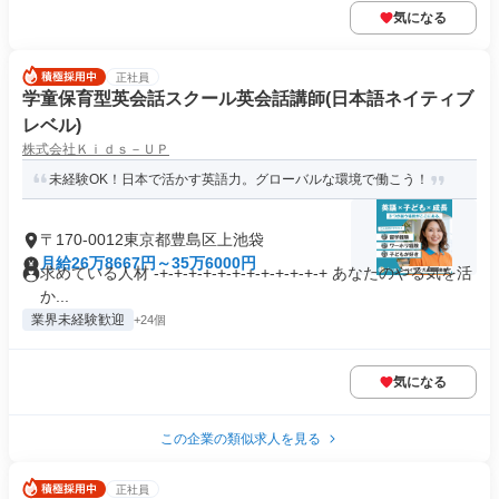
気になる
正社員
学童保育型英会話スクール英会話講師(日本語ネイティブ
レベル)
株式会社Ｋｉｄｓ－ＵＰ
未経験OK！日本で活かす英語力。グローバルな環境で働こう！
〒170-0012東京都豊島区上池袋
月給26万8667円～35万6000円
求めている人材 -+-+-+-+-+-+-+-+-+-+-+-+ あなたのやる気を活
か...
業界未経験歓迎
+24個
気になる
この企業の類似求人を見る
正社員