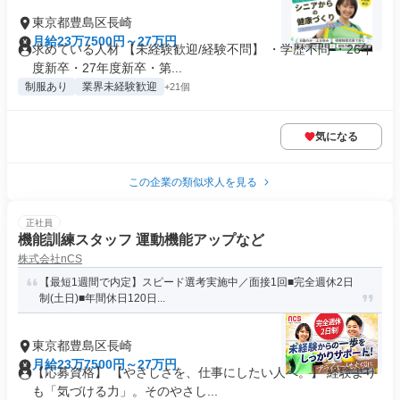
東京都豊島区長崎
月給23万7500円～27万円
求めている人材 【未経験歓迎/経験不問】 ・学歴不問 ・26年
度新卒・27年度新卒・第...
制服あり
業界未経験歓迎
+21個
気になる
この企業の類似求人を見る
正社員
機能訓練スタッフ 運動機能アップなど
株式会社nCS
【最短1週間で内定】スピード選考実施中／面接1回■完全週休2日
制(土日)■年間休日120日...
東京都豊島区長崎
月給23万7500円～27万円
【応募資格】 【やさしさを、仕事にしたい人へ。】 経験より
も「気づける力」。そのやさし...