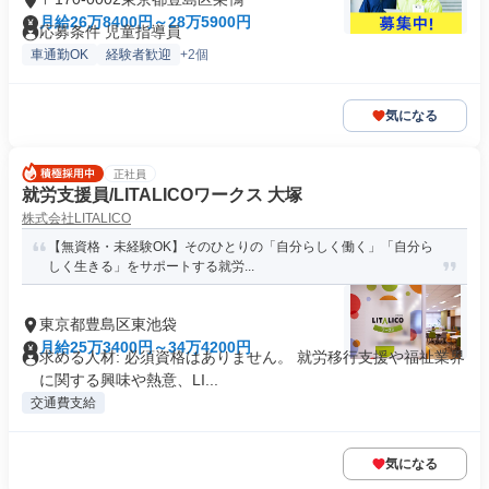
月給26万8400円～28万5900円
応募条件 児童指導員
車通勤OK
経験者歓迎
+2個
気になる
正社員
就労支援員/LITALICOワークス 大塚
株式会社LITALICO
【無資格・未経験OK】そのひとりの「自分らしく働く」「自分ら
しく生きる」をサポートする就労...
東京都豊島区東池袋
月給25万3400円～34万4200円
求める人材: 必須資格はありません。 就労移行支援や福祉業界
に関する興味や熱意、LI...
交通費支給
気になる