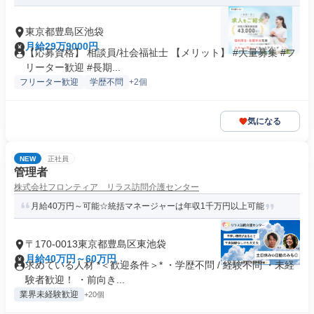
東京都豊島区池袋
月給29万9000円
【応募資格】 相談員/社会福祉士 【メリット】 #大量募集 #フ
リーター歓迎 #長期...
フリーター歓迎
学歴不問
+2個
気になる
NEW
正社員
管理者
株式会社フロンティア リラス訪問介護センター
月給40万円～可能☆統括マネージャーは年収1千万円以上可能
〒170-0013東京都豊島区東池袋
月給40万円～60万円
求めている人材 *＜歓迎条件＞* ・学歴不問 / 経験不問 ・未経
験者歓迎！ ・前向き...
業界未経験歓迎
+20個