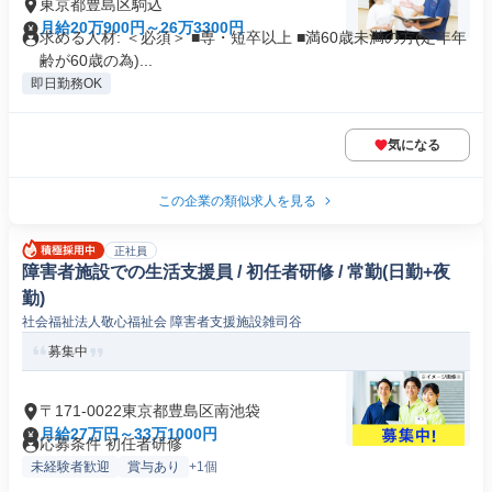
東京都豊島区駒込
月給20万900円～26万3300円
求める人材: ＜必須＞ ■専・短卒以上 ■満60歳未満の方(定年年
齢が60歳の為)...
即日勤務OK
気になる
この企業の類似求人を見る
正社員
障害者施設での生活支援員 / 初任者研修 / 常勤(日勤+夜
勤)
社会福祉法人敬心福祉会 障害者支援施設雑司谷
募集中
〒171-0022東京都豊島区南池袋
月給27万円～33万1000円
応募条件 初任者研修
未経験者歓迎
賞与あり
+1個