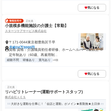
気になる
正社員
小規模多機能施設の介護士【常勤】
スターツケアサービス株式会社
〒171-0044東京都豊島区千早
月給24万3000円
資格 資格：介護職員初任者研修、ホームヘルパー2級以上 ※
定年制あり（60歳、再雇用制...
経験不問
研修あり
賞与あり
+4個
気になる
正社員
リハビリトレーナー(運動サポートスタッフ)
株式会社ｎＣＳ
大好きな運動を仕事に！「会話と運動」がメイン★夜勤無★土日休