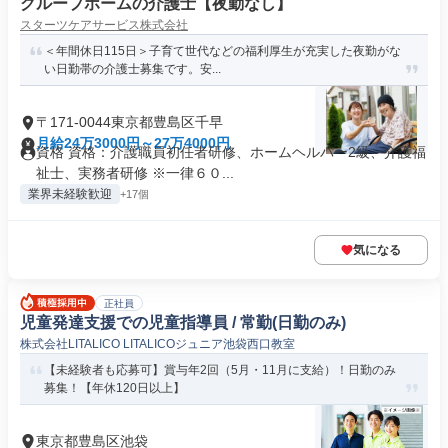
グループホームの介護士【夜勤なし】
スターツケアサービス株式会社
＜年間休日115日＞子育て世代などの福利厚生が充実した夜勤がな
い日勤帯の介護士募集です。安...
〒171-0044東京都豊島区千早
月給24万3000円～27万4000円
資格 資格：介護職員初任者研修、ホームヘルパー2級、介護福
祉士、実務者研修 ※一律６０...
業界未経験歓迎
+17個
気になる
正社員
児童発達支援での児童指導員 / 常勤(日勤のみ)
株式会社LITALICO LITALICOジュニア池袋西口教室
【未経験者も応募可】賞与年2回（5月・11月に支給）！日勤のみ
募集！【年休120日以上】
東京都豊島区池袋