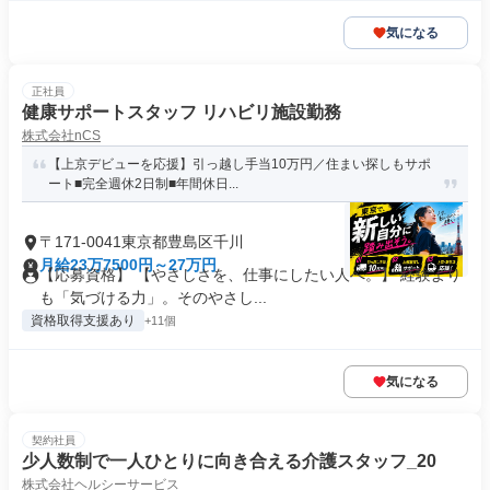
気になる
正社員
健康サポートスタッフ リハビリ施設勤務
株式会社nCS
【上京デビューを応援】引っ越し手当10万円／住まい探しもサポ
ート■完全週休2日制■年間休日...
〒171-0041東京都豊島区千川
月給23万7500円～27万円
【応募資格】 【やさしさを、仕事にしたい人へ。】 経験より
も「気づける力」。そのやさし...
資格取得支援あり
+11個
気になる
契約社員
少人数制で一人ひとりに向き合える介護スタッフ_20
株式会社ヘルシーサービス