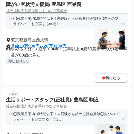
障がい者就労支援員/ 豊島区 西巣鴨
社会福祉法人東京都手をつなぐ育成会
⭕️残業月平均10時間以下！未経験から始める社会貢献⭕️自分のプ
ライベートも充実する年間1...
東京都豊島区西巣鴨
月給20万900円～26万3300円
求める人材: ＜必須＞ ■専・短卒以上 ■満60歳未満の方(定年年
齢が60歳の為)...
即日勤務OK
気になる
正社員
生活サポートスタッフ(正社員)/ 豊島区 駒込
社会福祉法人東京都手をつなぐ育成会
⭕️残業月平均10時間以下！未経験から始める社会貢献⭕️自分のプ
ライベートも充実する年間1...