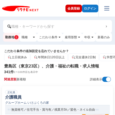
会員登録
ログイン
職種・キーワードから探す
勤務地
職種
こだわり条件
雇用形態
年収
新着のみ
1
こだわり条件の追加設定を忘れていませんか？
土日祝休み
年間休日120日以上
完全週休2日制
学歴
豊島区（東京23区）、介護・福祉の転職・求人情報
341
件
1
〜
100
件目を表示中
関連度順
新着順
詳細表示
正社員
介護職員
グループホーム いけぶくろの家
無資格可／住宅手当・賞与有／残業月5h／髪色・ネイル自由