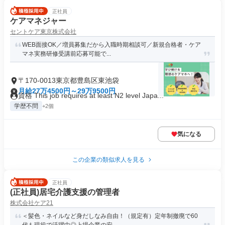
正社員
ケアマネジャー
セントケア東京株式会社
WEB面接OK／増員募集だから入職時期相談可／新規合格者・ケア
マネ実務研修受講前応募可能で...
〒170-0013東京都豊島区東池袋
月給27万4500円～29万9500円
資格 This job requires at least N2 level Japa...
学歴不問
+2個
気になる
この企業の類似求人を見る
正社員
(正社員)居宅介護支援の管理者
株式会社ケア21
＜髪色・ネイルなど身だしなみ自由！（規定有）定年制撤廃で60