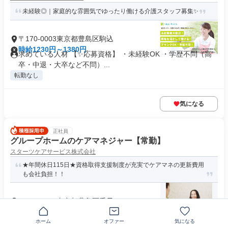
未経験◎｜家庭的な雰囲気でゆったり働ける介護スタッフ募集✨
〒170-0003東京都豊島区駒込
時給1230円～1380円
求めている人材 【✨応募資格】 ・未経験OK ・学歴不問（高
卒・中退・大卒など不問）...
転勤なし
気になる
正社員
グループホームのケアマネジャー【常勤】
スターツケアサービス株式会社
★年間休日115日★資格取得支援制度が充実でケアマネの更新費用
も会社負担！！
〒171-0044東京都豊島区千早
月給32万8000円以上
資格 資格：介護支援専門員資格 認知症介護実践者研修修了者
ホーム
オファー
気になる
歓迎 ※一律６０歳定年