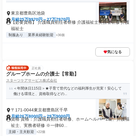
東京都豊島区池袋
月給25万9970円～27万7970円
【必要資格】 介護職員初任者研修 介護福祉士実務者研修 介護
福祉士
制服あり
業界未経験歓迎
+36個
気になる
正社員
グループホームの介護士【常勤】
スターツケアサービス株式会社
＜年間休日115日＞★子育て世代などの福利厚生が充実！安心して
働ける環境と、資格取得などの...
〒171-0044東京都豊島区千早
月給26万8000円～29万9000円
資格 資格：介護職員初任者研修、ホームヘルパー2級、介護福
祉士、実務者研修 ※一律60...
主婦・主夫歓迎
+22個