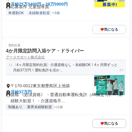
月給25万3400円～28万5900円
応募条件 児童指導員
車通勤OK
未経験者歓迎
+3個
気になる
契約社員
4か月限定訪問入浴ケア・ドライバー
アースサポート株式会社
〈4ヶ月限定契約社員〉介護資格なし・未経験OK！4ヶ月間ずっと
月給37万円！運転免許を活か...
〒170-0012東京都豊島区上池袋
月給37万円
資格 《必須資格》 ・普通自動車運転免許（AT限定可） ・未
経験大歓迎！ ・介護資格不...
制服あり
業界未経験歓迎
+11個
気になる