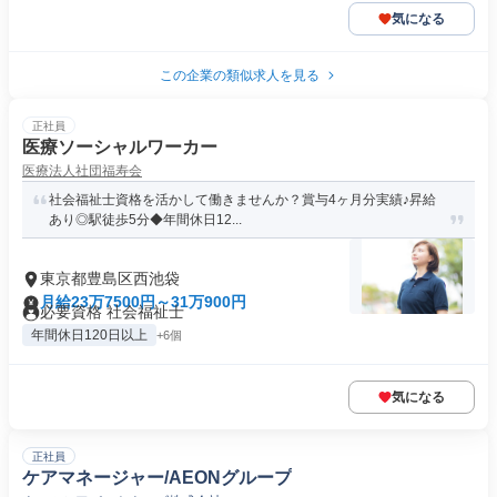
気になる
この企業の類似求人を見る
正社員
医療ソーシャルワーカー
医療法人社団福寿会
社会福祉士資格を活かして働きませんか？賞与4ヶ月分実績♪昇給
あり◎駅徒歩5分◆年間休日12...
東京都豊島区西池袋
月給23万7500円～31万900円
必要資格 社会福祉士
年間休日120日以上
+6個
気になる
正社員
ケアマネージャー/AEONグループ