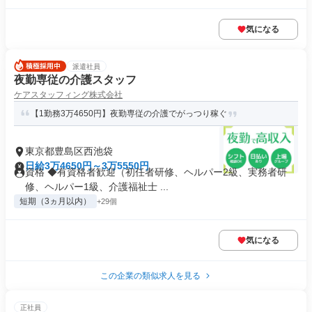
気になる
派遣社員
夜勤専従の介護スタッフ
ケアスタッフィング株式会社
【1勤務3万4650円】夜勤専従の介護でがっつり稼ぐ
東京都豊島区西池袋
日給3万4650円～3万5550円
資格 ◆有資格者歓迎（初任者研修、ヘルパー2級、実務者研
修、ヘルパー1級、介護福祉士 ...
短期（3ヵ月以内）
+29個
気になる
この企業の類似求人を見る
正社員