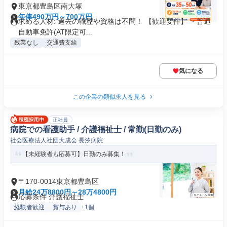
東京都豊島区南大塚
年俸490万円～700万円
求める人材: 過去の職歴や資格は不問！ 【歓迎要件】 ・普通
自動車免許(AT限定可...
残業なし
交通費支給
気になる
この企業の類似求人を見る
正社員
病院での看護助手 / 介護福祉士 / 常勤(日勤のみ)
社会医療法人社団大成会 長汐病院
【未経験者も応募可】日勤のみ募集！
〒170-0014東京都豊島区
月給24万8800円～28万4800円
応募条件 介護福祉士
経験者歓迎
賞与あり
+1個