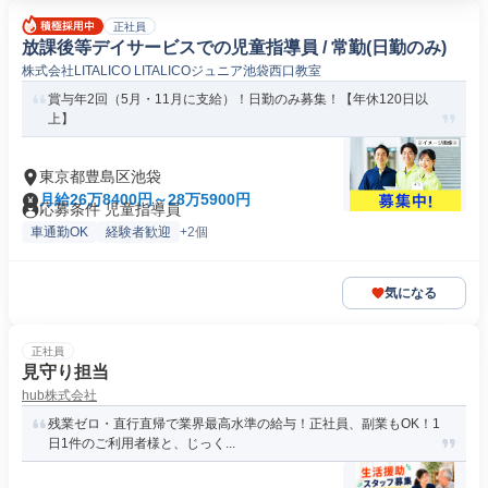
正社員
放課後等デイサービスでの児童指導員 / 常勤(日勤のみ)
株式会社LITALICO LITALICOジュニア池袋西口教室
賞与年2回（5月・11月に支給）！日勤のみ募集！【年休120日以
上】
東京都豊島区池袋
月給26万8400円～28万5900円
応募条件 児童指導員
車通勤OK
経験者歓迎
+2個
気になる
正社員
見守り担当
hub株式会社
残業ゼロ・直行直帰で業界最高水準の給与！正社員、副業もOK！1
日1件のご利用者様と、じっく...