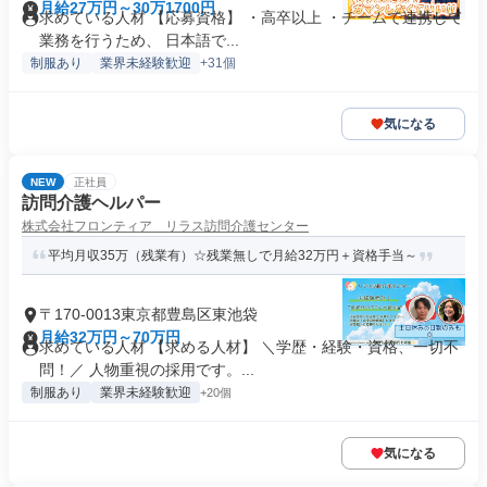
月給27万円～30万1700円
求めている人材 【応募資格】 ・高卒以上 ・チームで連携して
業務を行うため、 日本語で...
制服あり
業界未経験歓迎
+31個
気になる
NEW
正社員
訪問介護ヘルパー
株式会社フロンティア リラス訪問介護センター
平均月収35万（残業有）☆残業無しで月給32万円＋資格手当～
〒170-0013東京都豊島区東池袋
月給32万円～70万円
求めている人材 【求める人材】 ＼学歴・経験・資格、一切不
問！／ 人物重視の採用です。...
制服あり
業界未経験歓迎
+20個
気になる