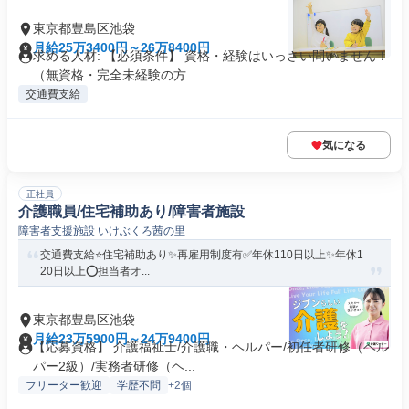
東京都豊島区池袋
月給25万3400円～26万8400円
求める人材: 【必須条件】 資格・経験はいっさい問いません！
（無資格・完全未経験の方...
交通費支給
気になる
正社員
介護職員/住宅補助あり/障害者施設
障害者支援施設 いけぶくろ茜の里
交通費支給⭐️住宅補助あり✨再雇用制度有✅️年休110日以上✨年休1
20日以上⭕️担当者オ...
東京都豊島区池袋
月給23万5900円～24万9400円
【応募資格】 介護福祉士/介護職・ヘルパー/初任者研修（ヘル
パー2級）/実務者研修（ヘ...
フリーター歓迎
学歴不問
+2個