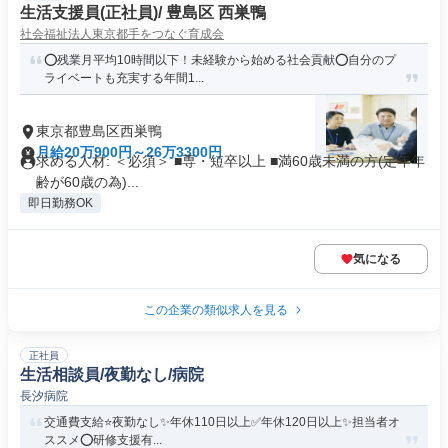
生活支援員(正社員)/ 豊島区 西巣鴨
社会福祉法人東京都手をつなぐ育成会
⭕️残業月平均10時間以下！未経験から始める社会貢献⭕️自分のプ
ライベートも充実する年間1...
東京都豊島区西巣鴨
月給20万900円～26万3300円
求める人材: ＜必須＞ ■専・短卒以上 ■満60歳未満の方(定年年
齢が60歳の為)...
即日勤務OK
気になる
この企業の類似求人を見る
正社員
生活相談員/夜勤なし/病院
長汐病院
交通費支給⭐️夜勤なし✨年休110日以上✅️年休120日以上✨担当者オ
ススメ⭕️研修支援有...