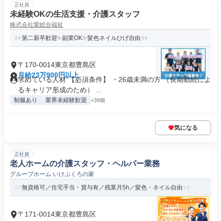
正社員
未経験OKの生活支援・介護スタッフ
株式会社愛総合福祉
第二新卒歓迎✨副業OK✨髪色ネイルひげ自由
〒170-0014東京都豊島区
月給23万900円以上
求めている人材 【必須条件】 ・26歳未満の方 （長期勤続によ
るキャリア形成のため） ...
制服あり
業界未経験歓迎
+39個
気になる
正社員
老人ホームの介護スタッフ・ヘルパー業務
グループホーム いけぶくろの家
無資格可／住宅手当・賞与有／残業月5h／髪色・ネイル自由
〒171-0014東京都豊島区