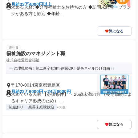
月給33万4000円以上
求める人材: ◆介護福祉士をお持ちの方 ◆訪問未経験・ブラン
クがある方も歓迎 ◆年齢...
気になる
正社員
福祉施設のマネジメント職
株式会社愛総合福祉
管理職候補！第二新卒歓迎✨副業OK✨髪色ネイルひげ自由
〒170-0014東京都豊島区
月給22万6000円～24万6000円
求めている人材 【必須条件】 ・26歳未満の方 （長期勤続によ
るキャリア形成のため） ...
制服あり
業界未経験歓迎
+38個
気になる