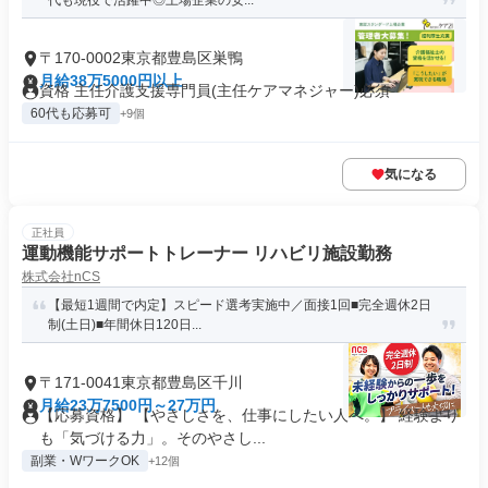
代も現役で活躍中◎上場企業の安...
〒170-0002東京都豊島区巣鴨
月給38万5000円以上
資格 主任介護支援専門員(主任ケアマネジャー)必須
60代も応募可
+9個
気になる
正社員
運動機能サポートトレーナー リハビリ施設勤務
株式会社nCS
【最短1週間で内定】スピード選考実施中／面接1回■完全週休2日
制(土日)■年間休日120日...
〒171-0041東京都豊島区千川
月給23万7500円～27万円
【応募資格】 【やさしさを、仕事にしたい人へ。】 経験より
も「気づける力」。そのやさし...
副業・WワークOK
+12個