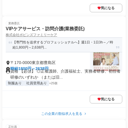
気になる
業務委託
VIPケアサービス・訪問介護(業務委託)
株式会社ポピンズファミリーケア
【専門性を追求するプロフェッショナルへ】週1日・1日3h～／時
給1,800円～2,638円...
〒170-0000東京都豊島区
時給1800円～2638円
資格 【必須】 ◎正看護師、介護福祉士、実務者研修、初任者
研修のいずれか （または旧...
制服あり
社員登用あり
+25個
気になる
この企業の類似求人を見る
正社員