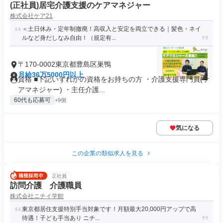
(正社員)居宅介護支援のケアマネジャー
株式会社ケア21
＜土日休み・定年制撤廃！高収入と安定を両立できる｜髪色・ネイ
ルなど身だしなみ自由！（規定有...
〒170-0002東京都豊島区巣鴨
月給36万5000円以上
資格 ■下記いずれかの資格をお持ちの方 ・介護支援専門員(ケ
アマネジャー) ・主任介護...
60代も応募可
+9個
気になる
この企業の類似求人を見る
正社員
訪問介護 介護職員
株式会社ニチイ学館
東京都居住支援特別手当対象です！月額最大20,000円アップで高
待遇！子ども手当あり ニチ...