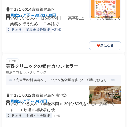
〒171-0014東京都豊島区
月給27万円～30万1700円
求めている人材 【応募資格】 ・高卒以上 ・チームで連携して
業務を行うため、 日本語で...
制服あり
業界未経験歓迎
+31個
気になる
正社員
美容クリニックの受付カウンセラー
東京ココセランクリニック
＜完全予約制 美容クリニック＞池袋駅徒歩1分・残業ほぼなし！
〒171-0022東京都豊島区南池袋
月給26万円～34万円
求めている人材 ＜学歴不問＞ 20代･30代を中心に活躍中で
す！ ＜歓迎＞経験者は優...
制服あり
主婦・主夫歓迎
+12個