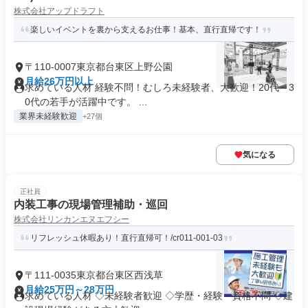
株式会社アップドラフト
楽しいイベントを裏から支えるお仕事！基本、直行直帰です！
〒110-0007東京都台東区上野公園
月給26万円以上
求めている人材 経験不問！むしろ未経験者、大歓迎！20代～3
0代の若手が活躍中です。 ...
業界未経験歓迎
+27個
気になる
正社員
内装工事の現場管理補助・巡回
株式会社リンカンエヌエフシー
リフレッシュ休暇あり！直行直帰可！/cr011-001-03
〒111-0035東京都台東区西浅草
月給25万円～28万円
求めている人材 ◇未経験者歓迎 ◇学歴・経験・資格不問 ◇建