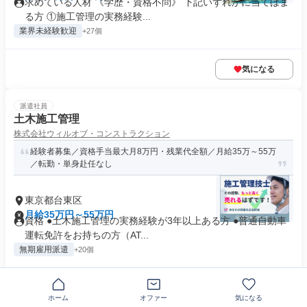
求めている人材 《学歴・資格不問》 下記いずれかに当てはま
る方 ①施工管理の実務経験...
業界未経験歓迎
+27個
気になる
派遣社員
土木施工管理
株式会社ウィルオブ・コンストラクション
経験者募集／資格手当最大月8万円・残業代全額／月給35万～55万
／転勤・単身赴任なし
東京都台東区
月給35万円～55万円
資格 ●土木施工管理の実務経験が3年以上ある方 ●普通自動車
運転免許をお持ちの方（AT...
無期雇用派遣
+20個
気になる
ホーム
オファー
気になる