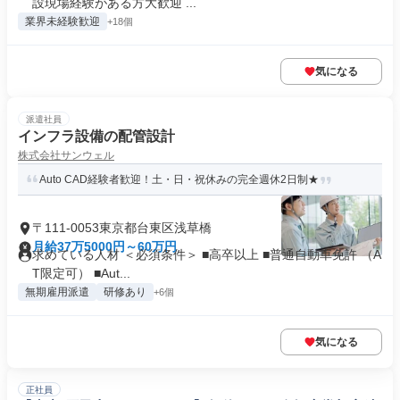
設現場経験がある方大歓迎 ...
業界未経験歓迎
+18個
気になる
派遣社員
インフラ設備の配管設計
株式会社サンウェル
Auto CAD経験者歓迎！土・日・祝休みの完全週休2日制★
〒111-0053東京都台東区浅草橋
月給37万5000円～60万円
求めている人材 ＜必須条件＞ ■高卒以上 ■普通自動車免許 （A
T限定可） ■Aut...
無期雇用派遣
研修あり
+6個
気になる
正社員