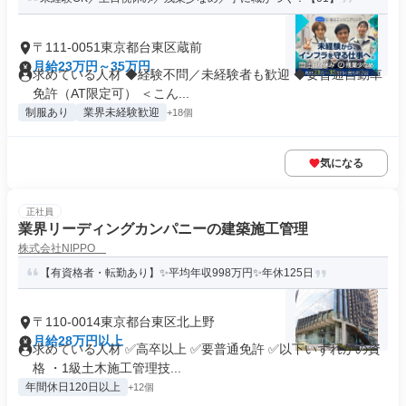
〒111-0051東京都台東区蔵前
月給23万円～35万円
求めている人材 ◆経験不問／未経験者も歓迎 ◆要普通自動車
免許（AT限定可） ＜こん...
制服あり
業界未経験歓迎
+18個
気になる
正社員
業界リーディングカンパニーの建築施工管理
株式会社NIPPO
【有資格者・転勤あり】✨平均年収998万円✨年休125日
〒110-0014東京都台東区北上野
月給28万円以上
求めている人材 ✅高卒以上 ✅要普通免許 ✅以下いずれかの資
格 ・1級土木施工管理技...
年間休日120日以上
+12個