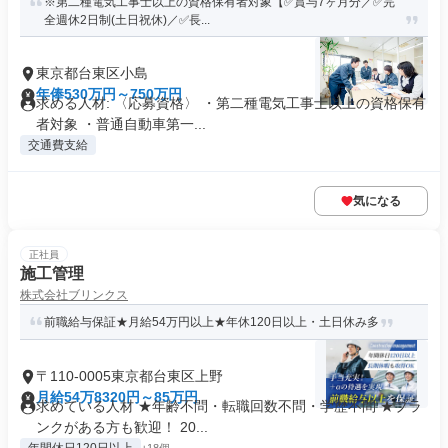
※第二種電気工事士以上の資格保有者対象【✅賞与7ヶ月分／✅完
全週休2日制(土日祝休)／✅長...
東京都台東区小島
年俸530万円～750万円
求める人材: 〈応募資格〉 ・第二種電気工事士以上の資格保有
者対象 ・普通自動車第一...
交通費支給
気になる
正社員
施工管理
株式会社ブリンクス
前職給与保証★月給54万円以上★年休120日以上・土日休み多
〒110-0005東京都台東区上野
月給54万8320円～85万円
求めている人材 ★年齢不問・転職回数不問・学歴不問 ★ブラ
ンクがある方も歓迎！ 20...