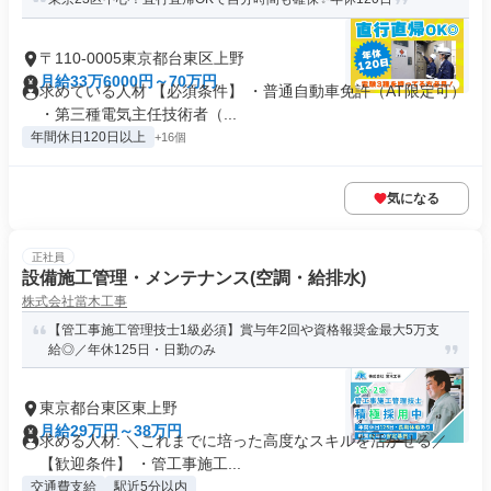
〒110-0005東京都台東区上野
月給33万6000円～70万円
求めている人材 【必須条件】 ・普通自動車免許（AT限定可）
・第三種電気主任技術者（...
年間休日120日以上
+16個
気になる
正社員
設備施工管理・メンテナンス(空調・給排水)
株式会社當木工事
【管工事施工管理技士1級必須】賞与年2回や資格報奨金最大5万支
給◎／年休125日・日勤のみ
東京都台東区東上野
月給29万円～38万円
求める人材: ＼これまでに培った高度なスキルを活かせる／
【歓迎条件】 ・管工事施工...
交通費支給
駅近5分以内