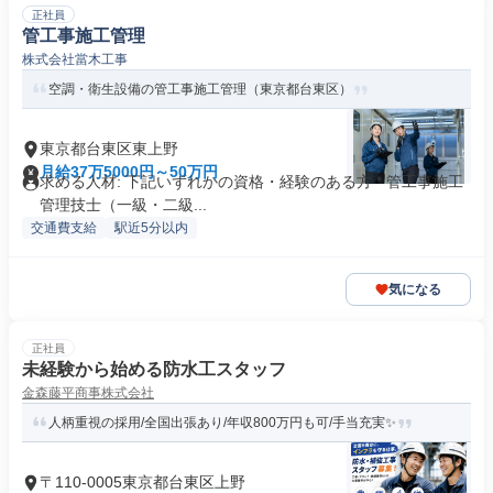
正社員
管工事施工管理
株式会社當木工事
空調・衛生設備の管工事施工管理（東京都台東区）
東京都台東区東上野
月給37万5000円～50万円
求める人材: 下記いずれかの資格・経験のある方 * 管工事施工
管理技士（一級・二級...
交通費支給
駅近5分以内
気になる
正社員
未経験から始める防水工スタッフ
金森藤平商事株式会社
人柄重視の採用/全国出張あり/年収800万円も可/手当充実✨
〒110-0005東京都台東区上野