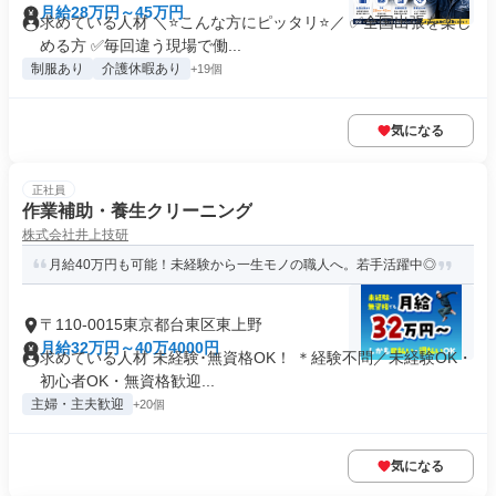
月給28万円～45万円
求めている人材 ＼⭐こんな方にピッタリ⭐／ ✅全国出張を楽し
める方 ✅毎回違う現場で働...
制服あり
介護休暇あり
+19個
気になる
正社員
作業補助・養生クリーニング
株式会社井上技研
月給40万円も可能！未経験から一生モノの職人へ。若手活躍中◎
〒110-0015東京都台東区東上野
月給32万円～40万4000円
求めている人材 未経験･無資格OK！ ＊経験不問／未経験OK・
初心者OK・無資格歓迎...
主婦・主夫歓迎
+20個
気になる