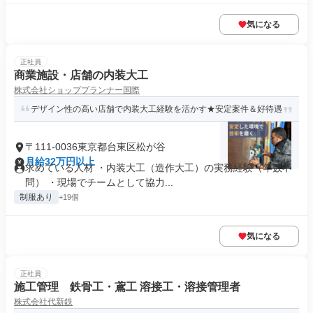
気になる
正社員
商業施設・店舗の内装大工
株式会社ショッププランナー国際
デザイン性の高い店舗で内装大工経験を活かす★安定案件＆好待遇
〒111-0036東京都台東区松が谷
月給32万円以上
求めている人材 ・内装大工（造作大工）の実務経験（年数不
問） ・現場でチームとして協力...
制服あり
+19個
気になる
正社員
施工管理 鉄骨工・鳶工 溶接工・溶接管理者
株式会社代新鉄