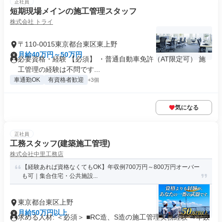
正社員
短期現場メインの施工管理スタッフ
株式会社 トライ
〒110-0015東京都台東区東上野
月給40万円～50万円
必要資格・経験 【必須】 ・普通自動車免許（AT限定可） 施
工管理の経験は不問です...
車通勤OK
有資格者歓迎
+3個
気になる
正社員
工務スタッフ(建築施工管理)
株式会社中里工務店
【経験あれば資格なくてもOK】年収例700万円～800万円オーバー
も可｜集合住宅・公共施設...
東京都台東区上野
月給50万円以上
求める人材: ＜必須＞ ■RC造、S造の施工管理実務経験 ➡年数