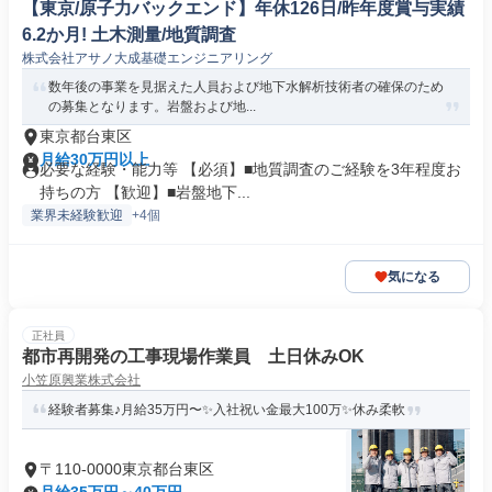
【東京/原子力バックエンド】年休126日/昨年度賞与実績
6.2か月! 土木測量/地質調査
株式会社アサノ大成基礎エンジニアリング
数年後の事業を見据えた人員および地下水解析技術者の確保のため
の募集となります。岩盤および地...
東京都台東区
月給30万円以上
必要な経験・能力等 【必須】■地質調査のご経験を3年程度お
持ちの方 【歓迎】■岩盤地下...
業界未経験歓迎
+4個
気になる
正社員
都市再開発の工事現場作業員 土日休みOK
小笠原興業株式会社
経験者募集♪月給35万円〜✨入社祝い金最大100万✨休み柔軟
〒110-0000東京都台東区