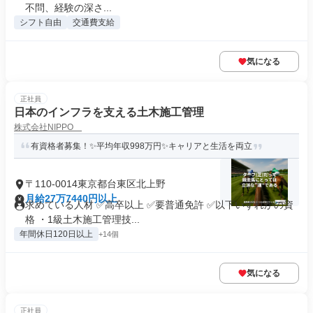
不問、経験の深さ...
シフト自由
交通費支給
気になる
正社員
日本のインフラを支える土木施工管理
株式会社NIPPO
有資格者募集！✨平均年収998万円✨キャリアと生活を両立
〒110-0014東京都台東区北上野
月給27万7440円以上
求めている人材 ✅高卒以上 ✅要普通免許 ✅以下いずれかの資
格 ・1級土木施工管理技...
年間休日120日以上
+14個
気になる
正社員