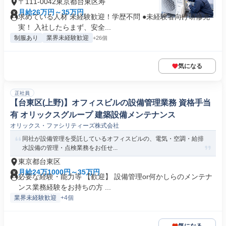
〒111-0042東京都台東区寿
月給26万円～35万円
求めている人材 未経験歓迎！学歴不問 ●未経験者向け研修充
実！ 入社したらまず、安全...
制服あり
業界未経験歓迎
+26個
気になる
正社員
【台東区(上野)】オフィスビルの設備管理業務 資格手当
有 オリックスグループ 建築設備メンテナンス
オリックス・ファシリティーズ株式会社
同社が設備管理を受託しているオフィスビルの、電気・空調・給排
水設備の管理・点検業務をお任せ...
東京都台東区
月給24万1000円～35万円
必要な経験・能力等 【歓迎】 設備管理or何かしらのメンテナ
ンス業務経験をお持ちの方 ...
業界未経験歓迎
+4個