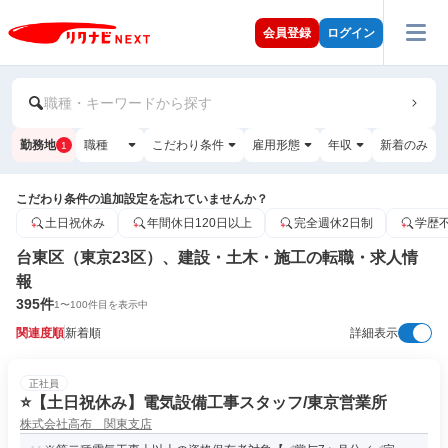
会員登録
ログイン
職種・キーワードから探す
勤務地
職種
こだわり条件
雇用形態
年収
新着のみ
1
こだわり条件の追加設定を忘れていませんか？
土日祝休み
年間休日120日以上
完全週休2日制
学歴
台東区（東京23区）、建設・土木・施工の転職・求人情
報
395
件
1
〜
100
件目を表示中
関連度順
新着順
詳細表示
正社員
⭐️【土日祝休み】電気設備工事スタッフ/東京営業所
株式会社高布 関東支店