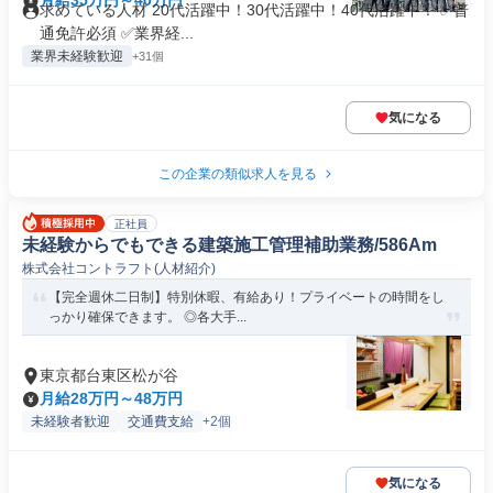
月給35万円～40万円
求めている人材 20代活躍中！30代活躍中！40代活躍中！ ✅普
通免許必須 ✅業界経...
業界未経験歓迎
+31個
気になる
この企業の類似求人を見る
正社員
未経験からでもできる建築施工管理補助業務/586Am
株式会社コントラフト(人材紹介)
【完全週休二日制】特別休暇、有給あり！プライベートの時間をし
っかり確保できます。 ◎各大手...
東京都台東区松が谷
月給28万円～48万円
未経験者歓迎
交通費支給
+2個
気になる