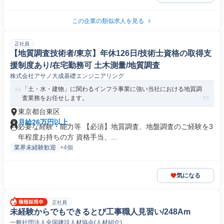
この企業の類似求人を見る
正社員
【地質調査技術者/東京】年休126日/技術士資格の取得支
援制度あり/在宅勤務可 土木測量/地質調査
株式会社アサノ大成基礎エンジニアリング
「土・水・建物」に関わるインフラ事業に強い当社における地質調
査業務をお任せします。
東京都台東区
月給26万円以上
必要な経験・能力等 【必須】地質調査、地盤調査のご経験を3
年程度お持ちの方 資格手当、...
業界未経験歓迎
+4個
気になる
正社員
未経験からでもできるとび工事職人見習い/248Am
一般社団法人全国建設人材協会(人材紹介)