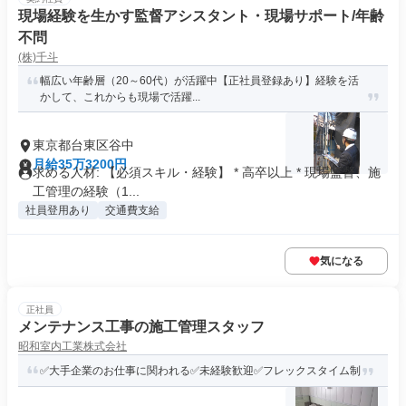
現場経験を生かす監督アシスタント・現場サポート/年齢
不問
(株)千斗
幅広い年齢層（20～60代）が活躍中【正社員登録あり】経験を活
かして、これからも現場で活躍...
東京都台東区谷中
月給35万3200円
求める人材: 【必須スキル・経験】 * 高卒以上 * 現場監督、施
工管理の経験（1...
社員登用あり
交通費支給
気になる
正社員
メンテナンス工事の施工管理スタッフ
昭和室内工業株式会社
✅大手企業のお仕事に関われる✅未経験歓迎✅フレックスタイム制