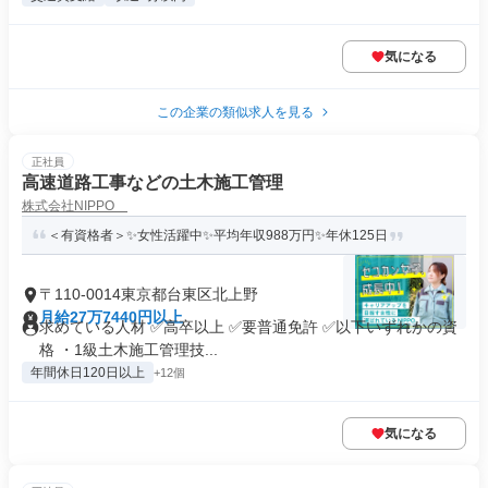
気になる
この企業の類似求人を見る
正社員
高速道路工事などの土木施工管理
株式会社NIPPO
＜有資格者＞✨女性活躍中✨平均年収988万円✨年休125日
〒110-0014東京都台東区北上野
月給27万7440円以上
求めている人材 ✅高卒以上 ✅要普通免許 ✅以下いずれかの資
格 ・1級土木施工管理技...
年間休日120日以上
+12個
気になる