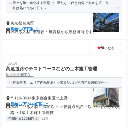
代々を敬い進化する現場で、新たな世代と自分で未来を拓こう ～
鉄は熱いうちに打て～
東京都台東区
月給36万円以上
求める人材: 未経験・無資格から勤務可能です。
気になる
正社員
高速道路やテストコースなどの土木施工管理
株式会社NIPPO
有資格者・エリア内転勤あり✨業界No.1✨平均年収998万円
〒110-0014東京都台東区北上野
月給27万7440円以上
求めている人材 ✅高卒以上 ✅要普通免許 ✅以下いずれかの資
格 ・1級土木施工管理技...
年間休日120日以上
+12個