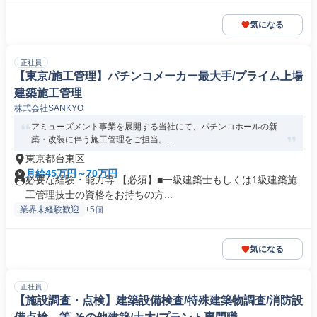
気になる
正社員
【東京/施工管理】パチンコメーカー最大手/プライム上場
建築施工管理
株式会社SANKYO
アミューズメント事業を展開する当社にて、パチンコホールの新
築・改装に伴う施工管理をご担当。...
東京都台東区
月給45万円～70万円
必要な経験・能力等 【必須】■一級建築士もしくは1級建築施
工管理技士の資格をお持ちの方...
業界未経験歓迎
+5個
気になる
正社員
【施設調査・点検】建築設備検査/特殊建築物調査/消防設