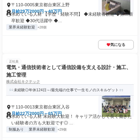
〒110-0005東京都台東区上野
月給29万2000円～40万円
求めている人材 【学歴・経験不問】 ◆未経験者歓迎 ◆第二新
卒歓迎 ◆30代活躍中 ◆...
業界未経験歓迎
+28個
気になる
正社員
電気・通信技術者として通信設備を支える設計・施工、
施工管理
株式会社キクテック
未経験◎年休124日～/最先端の仕事で一生モノのスキルゲット
〒110-0013東京都台東区入谷
月給22万2000円～65万円
求めている人材 未経験大歓迎！ キャリア活かして長く働きた
い経験者の方も大歓迎です◎ ...
制服あり
業界未経験歓迎
+29個