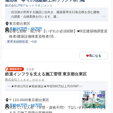
備点検 等 その他建築/土木/プラント専門職
株式会社JTBアセットマネジメント
自治体が所有する施設に出向き、建築基準法12条点検を含む建物
の調査・点検業務を行います。建...
東京都台東区
月給25万円～45万円
必要な経験・能力等 【いずれか必須経験】■特定建築物調査資
格者/建築設備検査資格者/消...
業界未経験歓迎
+8個
気になる
正社員
鉄道インフラを支える施工管理 東京都台東区
株式会社ｆｒｅｅ ｍｏｖａ
★年休125日★前給保証★年収560万以上可/1FMT
〒110-0000東京都台東区
月給40万円～60万円
求めている人材 《学歴・資格不問》 下記いずれかに当てはま
る方 ①施工管理の実務経験...