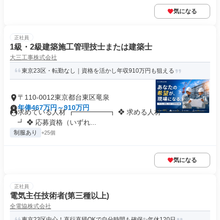
気になる
正社員
1級・2級建築施工管理技士または建築士
大三工事株式会社
東京23区・転勤なし｜資格を活かし年収910万円も狙える
〒110-0012東京都台東区竜泉
年俸467万円～910万円
求めている人材 ┏━━━━━┓ ❖ 求める人材 ┗━━━━━
┛ ❖ 応募資格（いずれ...
制服あり
+25個
気になる
正社員
電気主任技術者(第三種以上)
全電協株式会社
東京23区中心！直行直帰OKで自分時間も確保✨年休120日