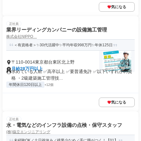
気になる
正社員
業界リーディングカンパニーの設備施工管理
株式会社NIPPO
＜有資格者＞✨30代活躍中✨平均年収998万円✨年休125日
〒110-0014東京都台東区北上野
月給28万円以上
求めている人材 ✅高卒以上 ✅要普通免許 ✅以下いずれかの資
格 ・2級建築施工管理技...
年間休日120日以上
+12個
気になる
正社員
水・電気などのインフラ設備の点検・保守スタッフ
(株)協立エンジニアリング
未経験OK／土日祝休み／残業少なめ／手に職がつく！【01】