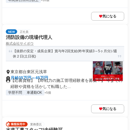
年間休日120日以上
+18個
気になる
NEW
正社員
消防設備の現場代理人
株式会社サイボウ
【抜群の安定・成長企業】賞与年2回支給(昨年実績3～5ヶ月分) /週
休２日(土日祝)
東京都台東区元浅草
月給35万円～45万円
【応募資格】 【即戦力の施工管理経験者を募集！】 今までの
経験や資格を活かして転職した...
学歴不問
車通勤OK
+5個
気になる
業務委託
水道工事スタッフ|未経験可