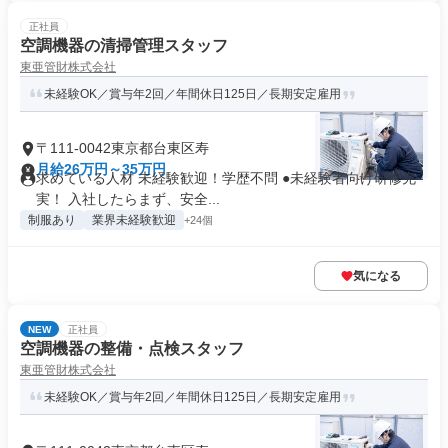
正社員
空調機器の清掃管理スタッフ
東亜管財株式会社
未経験OK／賞与年2回／年間休日125日／長期安定雇用
〒111-0042東京都台東区寿
月給26万円～35万円
求めている人材 未経験歓迎！学歴不問 ●未経験者向け研修充
実！ 入社したらまず、安全...
制服あり
業界未経験歓迎
+24個
気になる
NEW
正社員
空調機器の整備・点検スタッフ
東亜管財株式会社
未経験OK／賞与年2回／年間休日125日／長期安定雇用