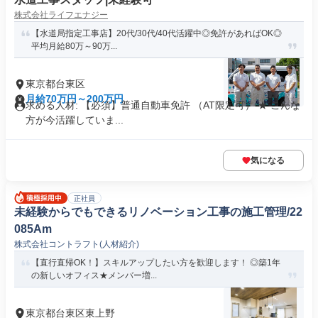
株式会社ライフエナジー
【水道局指定工事店】20代/30代/40代活躍中◎免許があればOK◎
平均月給80万～90万...
東京都台東区
月給70万円～200万円
求める人材: 【必須】普通自動車免許 （AT限定可） ★ こんな
方が今活躍していま...
気になる
正社員
未経験からでもできるリノベーション工事の施工管理/22
085Am
株式会社コントラフト(人材紹介)
【直行直帰OK！】スキルアップしたい方を歓迎します！ ◎築1年
の新しいオフィス★メンバー増...
東京都台東区東上野