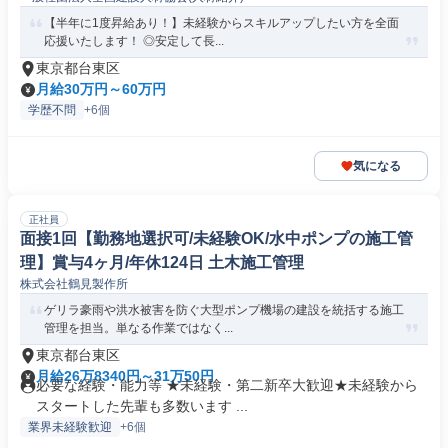
【半年に1度昇給あり！】未経験からスキルアップしたい方を全面
応援いたします！ ◎安定して長...
東京都台東区
月給30万円～60万円
学歴不問
+6個
気になる
正社員
面接1回【勤務地選択可/未経験OK/水中ポンプの施工管
理】賞与4ヶ月/年休124日 土木施工管理
株式会社鶴見製作所
ゲリラ豪雨や洪水被害を防ぐ大型ポンプ機場の建設を統括する施工
管理を担当。単なる作業ではなく...
東京都台東区
月給26万8340円～31万50円
必要な経験・能力等 ★未経験・第二新卒大歓迎★未経験から
スタートした先輩も多数います ...
業界未経験歓迎
+6個