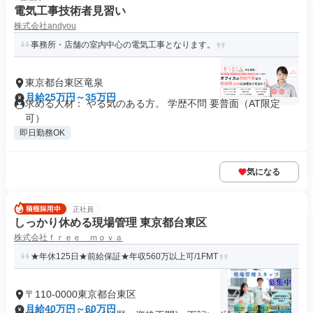
電気工事技術者見習い
株式会社andyou
事務所・店舗の室内中心の電気工事となります。
東京都台東区竜泉
月給25万円～35万円
求める人材： やる気のある方。 学歴不問 要普面（AT限定
可）
即日勤務OK
気になる
正社員
しっかり休める現場管理 東京都台東区
株式会社ｆｒｅｅ ｍｏｖａ
★年休125日★前給保証★年収560万以上可/1FMT
〒110-0000東京都台東区
月給40万円～60万円