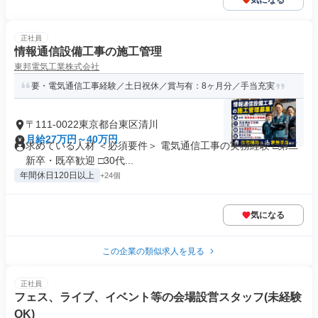
気になる
正社員
情報通信設備工事の施工管理
東邦電気工業株式会社
要・電気通信工事経験／土日祝休／賞与有：8ヶ月分／手当充実
〒111-0022東京都台東区清川
月給27万円～40万円
求めている人材 ＜必須要件＞ 電気通信工事の実務経験 □第二
新卒・既卒歓迎 □30代...
年間休日120日以上
+24個
気になる
この企業の類似求人を見る
正社員
フェス、ライブ、イベント等の会場設営スタッフ(未経験
OK)