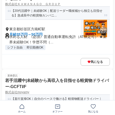
株式会社ＫＡＷＡＮＡＧＯ ＧＲＯＵＰ
【20代活躍中｜未経験OK｜配送リーダー職候補から独立も目指せ
る】急成長中の軽貨物カンパニ...
東京都杉並区方南町駅
月給35万円～50万円
求める人材: 《必須》普通自動車運転免許（AT限定可） ★業
界未経験OK！学歴不問（...
シフト自由
即日勤務OK
気になる
業務委託
若手活躍中|未経験から高収入を目指せる軽貨物ドライバ
ー-GCFTI/F
株式会社moyamy
【直行直帰OK｜自分のペースで働ける】軽貨物配送ドライバー｜
未経験活躍｜月収40-85万円...
ホーム
オファー
気になる