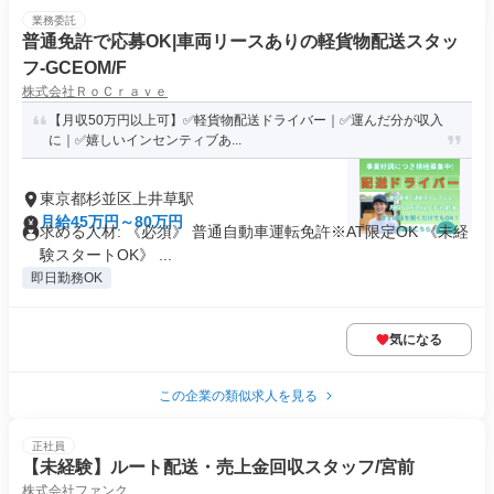
業務委託
普通免許で応募OK|車両リースありの軽貨物配送スタッ
フ-GCEOM/F
株式会社ＲｏＣｒａｖｅ
【月収50万円以上可】✅軽貨物配送ドライバー｜✅運んだ分が収入
に｜✅嬉しいインセンティブあ...
東京都杉並区上井草駅
月給45万円～80万円
求める人材: 《必須》 普通自動車運転免許※AT限定OK 《未経
験スタートOK》 ...
即日勤務OK
気になる
この企業の類似求人を見る
正社員
【未経験】ルート配送・売上金回収スタッフ/宮前
株式会社ファンク