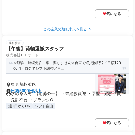
気になる
この企業の類似求人を見る
業務委託
【午後】荷物運搬スタッフ
株式会社ＢＬオート
≪経験・運転免許・車→要りません≫台車で軽貨物配送／日額120
00円／自分でシフト調整／直...
東京都杉並区
日給5000円以上
求める人材: 【応募条件】 ・未経験歓迎 ・学歴・経験不問 ・
免許不要 ・ブランクO...
週1日からOK
シフト自由
気になる