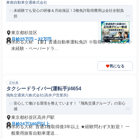
東都自動車交通株式会社
未経験でも安心の研修＆月給保証！2種免許取得費用は会社全額負
担
東京都杉並区
月給25万円～32万円
求める人材: 【要】普通自動車運転免許 ※取得から3年以上 ◇
未経験・ペーパードラ...
気になる
正社員
タクシードライバー(運転手)/4654
飛鳥交通第六株式会社(高井戸営業所)
安心して働ける環境を整えています！『飛鳥交通グループ』の安心
感
東京都杉並区高井戸駅
月給24万340円以上
求める人材: 普通1種取得後3年以上 ★経験問わず大歓迎！ 一
般乗用旅客自動車運送...