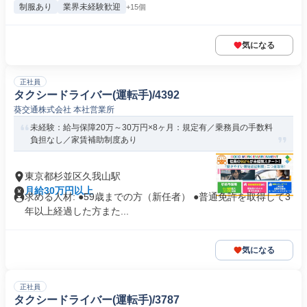
制服あり
業界未経験歓迎
+15個
気になる
正社員
タクシードライバー(運転手)/4392
葵交通株式会社 本社営業所
未経験：給与保障20万～30万円×8ヶ月：規定有／乗務員の手数料
負担なし／家賃補助制度あり
東京都杉並区久我山駅
月給30万円以上
求める人材: ●59歳までの方（新任者） ●普通免許を取得して3
年以上経過した方また...
気になる
正社員
タクシードライバー(運転手)/3787