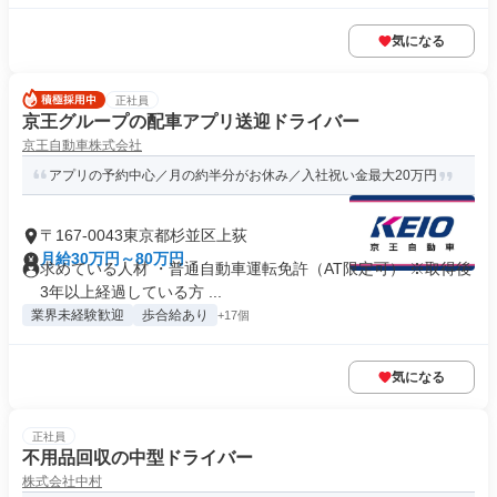
気になる
正社員
京王グループの配車アプリ送迎ドライバー
京王自動車株式会社
アプリの予約中心／月の約半分がお休み／入社祝い金最大20万円
〒167-0043東京都杉並区上荻
月給30万円～80万円
求めている人材 ・普通自動車運転免許（AT限定可） ※取得後
3年以上経過している方 ...
業界未経験歓迎
歩合給あり
+17個
気になる
正社員
不用品回収の中型ドライバー
株式会社中村