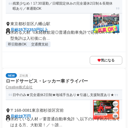
残業少なめ！17:30退勤／日曜固定休みの完全週休2日制＆長期休
暇あり／車通勤OK
東京都杉並区八幡山駅
月給25万2353円以上
求める人材: \\未経験歓迎◎普通自動車免許で応募OK！// ★中
型免許は入社後に合...
即日勤務OK
交通費支給
気になる
NEW
正社員
ロードサービス・レッカー車ドライバー
Creative株式会社
日中のみ★完全週休2日制★地域手当あり★引越し支援制度あり★
〒168-0081東京都杉並区宮前
月給28万円
求めている人材 ✅要普通自動車免許 ＼以下のいずれかに当て
はまる方、大歓迎！／ ✨誰...