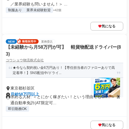
／業界経験も問いません！＞ ...
制服あり
業界未経験歓迎
+42個
気になる
NEW
業務委託
【未経験から月58万円が可】 軽貨物配送ドライバー(8
3)
コウショウ物流株式会社
★今なら契約祝い金6万円あり！【専任担当者のファローありで高
定着率！】SNS配信中/ドライ...
東京都杉並区
月給58万円以上
求める人材: ＜とにかく稼ぎたい！という理由でもOK！＞ 普
通自動車免許(AT限定可...
即日勤務OK
気になる