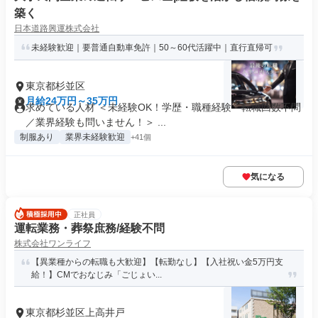
築く
日本道路興運株式会社
未経験歓迎｜要普通自動車免許｜50～60代活躍中｜直行直帰可
東京都杉並区
月給24万円～35万円
求めている人材 ＜未経験OK！学歴・職種経験・転職回数不問
／業界経験も問いません！＞ ...
制服あり
業界未経験歓迎
+41個
気になる
正社員
運転業務・葬祭庶務/経験不問
株式会社ワンライフ
【異業種からの転職も大歓迎】【転勤なし】【入社祝い金5万円支
給！】CMでおなじみ「ごじょい...
東京都杉並区上高井戸