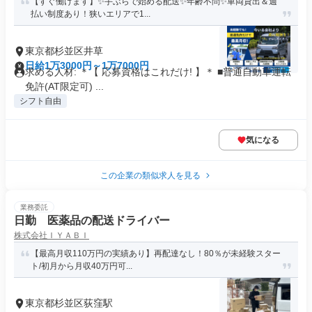
【すぐ働けます】✨手ぶらで始める配送✨年齢不問✨️車両貸出＆週
払い制度あり！狭いエリアで1...
東京都杉並区井草
日給1万3000円～1万7000円
求める人材: ＊【 応募資格はこれだけ! 】＊ ■普通自動車運転
免許(AT限定可) ...
シフト自由
気になる
この企業の類似求人を見る
業務委託
日勤 医薬品の配送ドライバー
株式会社ＩＹＡＢＩ
【最高月収110万円の実績あり】再配達なし！80％が未経験スター
ト/初月から月収40万円可...
東京都杉並区荻窪駅