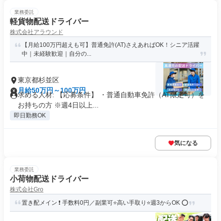
業務委託
軽貨物配送ドライバー
株式会社アラウンド
【月給100万円超えも可】普通免許(AT)さえあればOK！シニア活躍
中｜未経験歓迎｜自分の...
東京都杉並区
月給50万円～100万円
求める人材: 【応募条件】 ・普通自動車免許（AT限定可）を
お持ちの方 ※週4日以上...
即日勤務OK
気になる
業務委託
小荷物配送ドライバー
株式会社Gro
置き配メイン ❗️ 手数料0円／副業可⭐️高い手取り⭐️週3からOK ⭕️