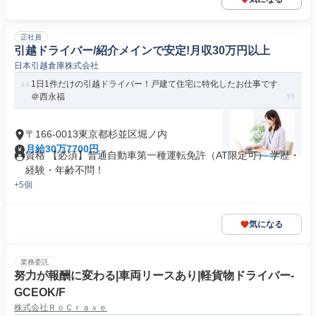
正社員
引越ドライバー/紹介メインで安定!月収30万円以上
日本引越倉庫株式会社
1日1件だけの引越ドライバー！戸建て住宅に特化したお仕事です
＠西永福
〒166-0013東京都杉並区堀ノ内
月給30万7700円
資格 【必須】普通自動車第一種運転免許（AT限定可） 学歴・
経験・年齢不問！
+5個
気になる
業務委託
努力が報酬に変わる|車両リースあり|軽貨物ドライバー-
GCEOK/F
株式会社ＲｏＣｒａｖｅ