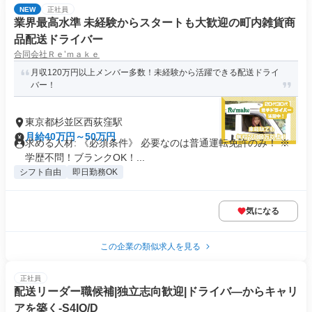
NEW
正社員
業界最高水準 未経験からスタートも大歓迎の町内雑貨商
品配送ドライバー
合同会社Ｒｅ’ｍａｋｅ
月収120万円以上メンバー多数！未経験から活躍できる配送ドライ
バー！
東京都杉並区西荻窪駅
月給40万円～50万円
求める人材: 《必須条件》 必要なのは普通運転免許のみ！ ※
学歴不問！ブランクOK！...
シフト自由
即日勤務OK
気になる
この企業の類似求人を見る
正社員
配送リーダー職候補|独立志向歓迎|ドライバ―からキャリ
アを築く-S4IQ/D