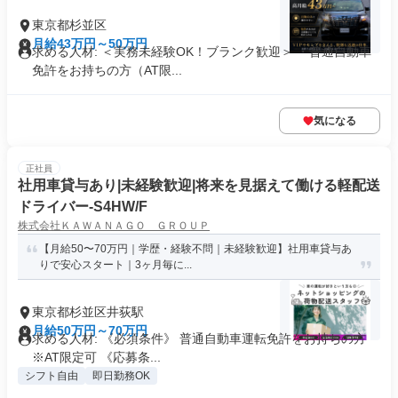
東京都杉並区
月給43万円～50万円
求める人材: ＜実務未経験OK！ブランク歓迎＞ ・普通自動車
免許をお持ちの方（AT限...
気になる
正社員
社用車貸与あり|未経験歓迎|将来を見据えて働ける軽配送
ドライバー-S4HW/F
株式会社ＫＡＷＡＮＡＧＯ ＧＲＯＵＰ
【月給50〜70万円｜学歴・経験不問｜未経験歓迎】社用車貸与あ
りで安心スタート｜3ヶ月毎に...
東京都杉並区井荻駅
月給50万円～70万円
求める人材: 《必須条件》 普通自動車運転免許をお持ちの方
※AT限定可 《応募条...
シフト自由
即日勤務OK