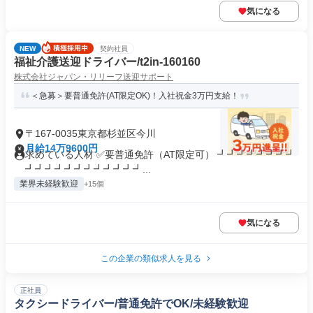
気になる
NEW
契約社員
福祉介護送迎ドライバー/t2in-160160
株式会社ジャパン・リリーフ送迎サポート
＜急募＞要普通免許(AT限定OK)！入社祝金3万円支給！
〒167-0035東京都杉並区今川
月給14万9600円
求めている人材 ✅要普通免許（AT限定可） ┛┛┛┛┛┛┛┛
┛┛┛┛┛┛┛┛┛┛┛┛...
業界未経験歓迎
+15個
気になる
この企業の類似求人を見る
正社員
タクシードライバー/普通免許でOK/未経験歓迎