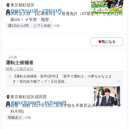
東京都杉並区
日給2万2121円～2万8721円
求める人材: 【応募条件】 ✔普通免許（AT限定可）があれば応
募OK！ ✔学歴・職歴...
週1日からOK
シフト自由
+1個
気になる
正社員
運転士候補者
関東バス株式会社
【運転士候補者・新卒(高卒)】「新卒で運転士」の夢をかなえま
す！初任給大幅アップ！正社員採...
東京都杉並区成田西
月給22万7000円～25万4000円
資格・経験 2027年3月に高等学校を卒業見込みの方(学部・学
科不問)
制服あり
+3個