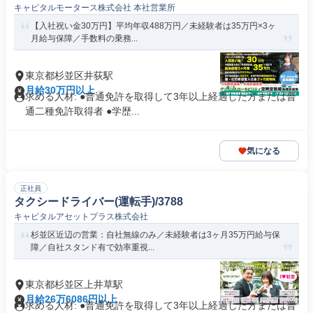
キャピタルモータース株式会社 本社営業所
【入社祝い金30万円】平均年収488万円／未経験者は35万円×3ヶ
月給与保障／手数料の乗務...
東京都杉並区井荻駅
月給30万円以上
求める人材: ●普通免許を取得して3年以上経過した方または普
通二種免許取得者 ●学歴...
気になる
正社員
タクシードライバー(運転手)/3788
キャピタルアセットプラス株式会社
杉並区近辺の営業：自社無線のみ／未経験者は3ヶ月35万円給与保
障／自社スタンド有で効率重視...
東京都杉並区上井草駅
月給26万6086円以上
求める人材: ●普通免許を取得して3年以上経過した方または普