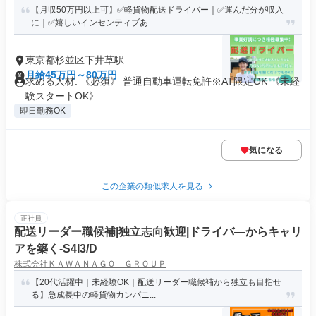
【月収50万円以上可】✅軽貨物配送ドライバー｜✅運んだ分が収入
に｜✅嬉しいインセンティブあ...
東京都杉並区下井草駅
月給45万円～80万円
求める人材: 《必須》 普通自動車運転免許※AT限定OK 《未経
験スタートOK》 ...
即日勤務OK
気になる
この企業の類似求人を見る
正社員
配送リーダー職候補|独立志向歓迎|ドライバ―からキャリ
アを築く-S4I3/D
株式会社ＫＡＷＡＮＡＧＯ ＧＲＯＵＰ
【20代活躍中｜未経験OK｜配送リーダー職候補から独立も目指せ
る】急成長中の軽貨物カンパニ...