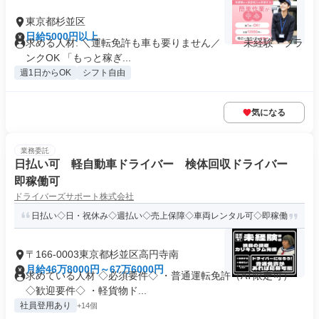
東京都杉並区
日給5000円以上
求める人材: ＼運転免許も車も要りません／ 未経験・ブラ
ンクOK 「もっと稼ぎ...
週1日からOK
シフト自由
気になる
業務委託
日払い可 軽自動車ドライバー 検体回収ドライバー
即稼働可
ドライバーズサポート株式会社
日払い◇日・祝休み◇週払い◇売上保障◇車両レンタル可◇即稼働
〒166-0003東京都杉並区高円寺南
月給46万8000円～67万6000円
求めている人材 ◇必須要件◇ ・普通運転免許（AT限定可）
◇歓迎要件◇ ・軽貨物ド...
社員登用あり
+14個