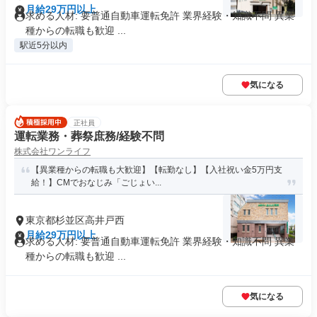
月給29万円以上
求める人材: 要普通自動車運転免許 業界経験・知識不問 異業
種からの転職も歓迎 ...
駅近5分以内
気になる
正社員
運転業務・葬祭庶務/経験不問
株式会社ワンライフ
【異業種からの転職も大歓迎】【転勤なし】【入社祝い金5万円支
給！】CMでおなじみ「ごじょい...
東京都杉並区高井戸西
月給29万円以上
求める人材: 要普通自動車運転免許 業界経験・知識不問 異業
種からの転職も歓迎 ...
気になる