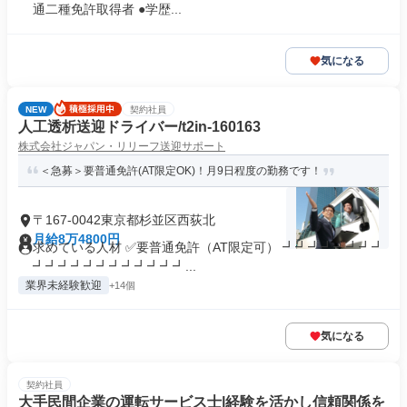
通二種免許取得者 ●学歴...
気になる
NEW
契約社員
人工透析送迎ドライバー/t2in-160163
株式会社ジャパン・リリーフ送迎サポート
＜急募＞要普通免許(AT限定OK)！月9日程度の勤務です！
〒167-0042東京都杉並区西荻北
月給8万4800円
求めている人材 ✅要普通免許（AT限定可） ┛┛┛┛┛┛┛┛
┛┛┛┛┛┛┛┛┛┛┛┛...
業界未経験歓迎
+14個
気になる
契約社員
大手民間企業の運転サービス士|経験を活かし信頼関係を