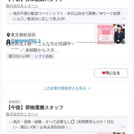
株式会社ＢＬオート
免許不要の配送ワーク／シフト・休日は自分で調整／Wワーク副業
にも◎／配送分に応じて収入UP...
東京都杉並区
日給5000円以上
求める人材: ✨こんな方が活躍中✨ ￣￣￣￣￣￣￣￣￣￣￣￣
￣￣ ✅ 未経験からスタ...
週1日からOK
シフト自由
気になる
この企業の類似求人を見る
業務委託
【午後】荷物運搬スタッフ
株式会社ＢＬオート
免許・資格・経験…すべて必要なし⭕️［初期費用もゼロ！日払
い・週払いOK！お休み原則自由！...