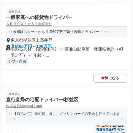
業務委託
一般家庭への軽貨物ドライバー
ＡＲＲＯＷＥＡＳＴ株式会社
未経験スタートから月収60万円可能！配送ドライバー ！
東京都杉並区上高井戸
月給60万円～100万円
求める人材: 【必須条件】 ✅ 普通自動車第一種運転免許（AT
限定可） ✅ 年齢・...
シフト自由
気になる
業務委託
直行直帰の宅配ドライバー/杉並区
株式会社Magical Land
【前払い可】車の貸し出し、ガソリンカードの支給を行っています
✨