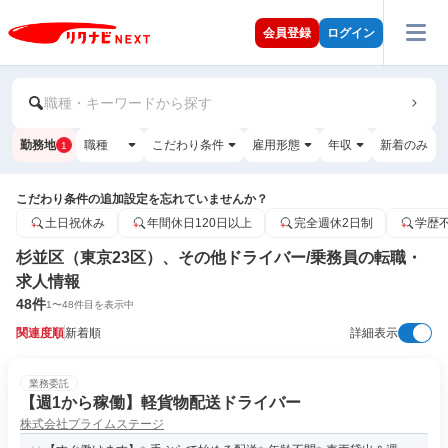
会員登録
ログイン
職種・キーワードから探す
勤務地
職種
こだわり条件
雇用形態
年収
新着のみ
1
こだわり条件の追加設定を忘れていませんか？
土日祝休み
年間休日120日以上
完全週休2日制
学歴
杉並区（東京23区）、その他ドライバー/乗務員の転職・
求人情報
48
件
1
〜
48
件目を表示中
関連度順
新着順
詳細表示
業務委託
【週1から稼働】軽貨物配送ドライバー
株式会社プライムステージ