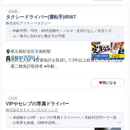
正社員
タクシードライバー(運転手)/8567
株式会社アイティータクシー
年齢不問：70代・80代活躍中／ノルマ・足切りなし／生活リズ
ム・体力に合わせた働き方が可能
東京都杉並区方南町駅
月給30万円以上
求める人材: ●普通免許を取得して3年以上経過した方または普
通二種免許取得者 ●年齢...
気になる
正社員
VIPやセレブの専属ドライバー
株式会社ＢＢＥコンサルティング
未経験からVIP・セレブの専属ドライバーへ！月給43万円〜で一流
の世界を体感。18時半定時...