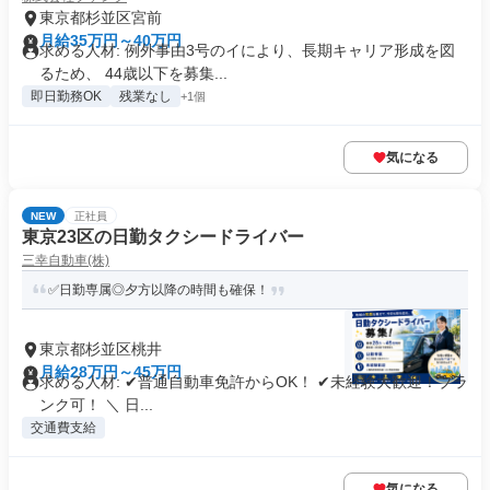
東京都杉並区宮前
月給35万円～40万円
求める人材: 例外事由3号のイにより、長期キャリア形成を図
るため、 44歳以下を募集...
即日勤務OK
残業なし
+1個
気になる
NEW
正社員
東京23区の日勤タクシードライバー
三幸自動車(株)
✅日勤専属◎夕方以降の時間も確保！
東京都杉並区桃井
月給28万円～45万円
求める人材: ✔︎普通自動車免許からOK！ ✔︎未経験大歓迎！ブラ
ンク可！ ＼ 日...
交通費支給
気になる