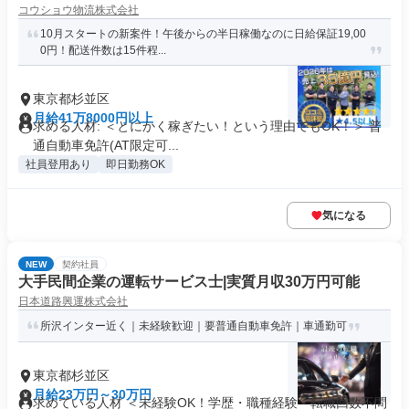
コウショウ物流株式会社
10月スタートの新案件！午後からの半日稼働なのに日給保証19,00
0円！配送件数は15件程...
東京都杉並区
月給41万8000円以上
求める人材: ＜とにかく稼ぎたい！という理由でもOK！＞ 普
通自動車免許(AT限定可...
社員登用あり
即日勤務OK
気になる
NEW
契約社員
大手民間企業の運転サービス士|実質月収30万円可能
日本道路興運株式会社
所沢インター近く｜未経験歓迎｜要普通自動車免許｜車通勤可
東京都杉並区
月給23万円～30万円
求めている人材 ＜未経験OK！学歴・職種経験・転職回数不問