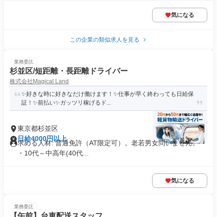
気になる
この企業の類似求人を見る
業務委託
杉並区/短距離・長距離ドライバー
株式会社Magical Land
✨好きな時に好きなだけ働けます！✨仕事が早く終わっても日給保
証！✨前払い✨ガッツリ稼げるド...
東京都杉並区
日給4000円以上
求める人材: 普通免許（AT限定可）。老若男女問いません。
・10代～中高年(40代...
気になる
業務委託
【午前】台車配送スタッフ