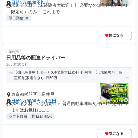
日給1万8000円以上
求める人材: 【未経験者大歓迎！】 必要なのは普通免許（AT
限定可）のみ！ これまで...
即日勤務OK
気になる
業務委託
日用品等の配達ドライバー
365.株式会社
【強化募集中！ボーナス有&最大日給4万円可能！】/未経験可／個
室寮有(家電付き)／月50万...
東京都杉並区上高井戸
日給1万9000円～4万円
求める人材: ＜必須要件＞ 普通自動車運転免許(AT限定可) ＜
まずはお気軽にご...
シフト自由
即日勤務OK
気になる