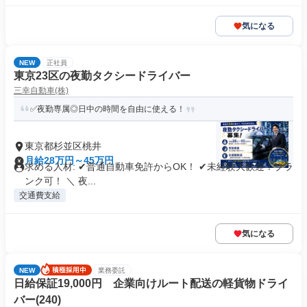
気になる
NEW
正社員
東京23区の夜勤タクシードライバー
三幸自動車(株)
✅夜勤専属◎日中の時間を自由に使える！
東京都杉並区桃井
月給28万円～45万円
求める人材: ✔︎普通自動車免許からOK！ ✔︎未経験大歓迎！ブラ
ンク可！ ＼ 夜...
交通費支給
気になる
NEW
業務委託
日給保証19,000円 企業向けルート配送の軽貨物ドライ
バー(240)