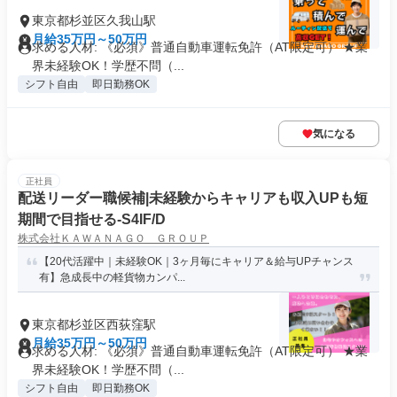
東京都杉並区久我山駅
月給35万円～50万円
求める人材: 《必須》普通自動車運転免許（AT限定可） ★業
界未経験OK！学歴不問（...
シフト自由
即日勤務OK
気になる
正社員
配送リーダー職候補|未経験からキャリアも収入UPも短
期間で目指せる-S4IF/D
株式会社ＫＡＷＡＮＡＧＯ ＧＲＯＵＰ
【20代活躍中｜未経験OK｜3ヶ月毎にキャリア＆給与UPチャンス
有】急成長中の軽貨物カンパ...
東京都杉並区西荻窪駅
月給35万円～50万円
求める人材: 《必須》普通自動車運転免許（AT限定可） ★業
界未経験OK！学歴不問（...
シフト自由
即日勤務OK