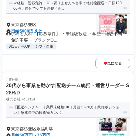
≪経験・運転免許・車→要りません≫台車で軽貨物配送／日額120
00円／自分でシフト調整／直...
東京都杉並区
日給5000円以上
求める人材: 【応募条件】 ・未経験歓迎 ・学歴・経験不問 ・
免許不要 ・ブランクO...
週1日からOK
シフト自由
気になる
正社員
20代から事業を動かす|配送チーム統括・運営リーダー-S
28R/D
株式会社RoCrave
【配送ベンチャー｜業界未経験OK｜月給50-70万｜統括ポジショ
ン】急成長中の軽貨物カンパ...
東京都杉並区永福町駅
月給50万円～75万円