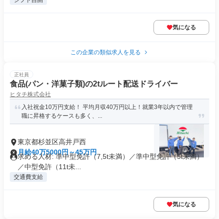
シフト自由
気になる
この企業の類似求人を見る
正社員
食品(パン・洋菓子類)の2tルート配送ドライバー
ヒタチ株式会社
入社祝金10万円支給！ 平均月収40万円以上！就業3年以内で管理
職に昇格するケースも多く、...
東京都杉並区高井戸西
月給40万5000円～45万円
求める人材: 準中型免許（7,5t未満）／準中型免許（5t未満）
／中型免許（11t未...
交通費支給
気になる