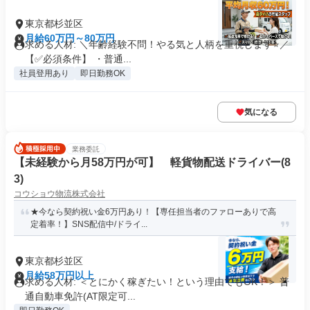
東京都杉並区
月給60万円～80万円
求める人材: ＼年齢経験不問！やる気と人柄を重視します⭐／
【✅必須条件】 ・普通...
社員登用あり
即日勤務OK
気になる
業務委託
【未経験から月58万円が可】 軽貨物配送ドライバー(8
3)
コウショウ物流株式会社
★今なら契約祝い金6万円あり！【専任担当者のファローありで高
定着率！】SNS配信中/ドライ...
東京都杉並区
月給58万円以上
求める人材: ＜とにかく稼ぎたい！という理由でもOK！＞ 普
通自動車免許(AT限定可...