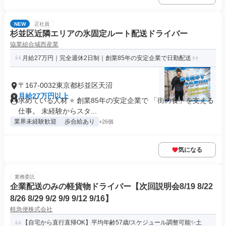
NEW
正社員
杉並区近隣エリアの氷固定ルート配送ドライバー
協業組合城西産業
月給27万円｜完全週休2日制｜創業85年の安定企業で日勤配送
〒167-0032東京都杉並区天沼
月給27万円以上
求めている人材 ⭐ 創業85年の安定企業で 「街の食」を支える
仕事。 未経験からスタ...
業界未経験歓迎
歩合給あり
+26個
気になる
業務委託
企業配送のみの軽貨物ドライバー【次回説明会8/19 8/22
8/26 8/29 9/2 9/9 9/12 9/16】
軽急便株式会社
【自宅から直行直帰OK】平均年齢57歳/スケジュール調整可能✨土