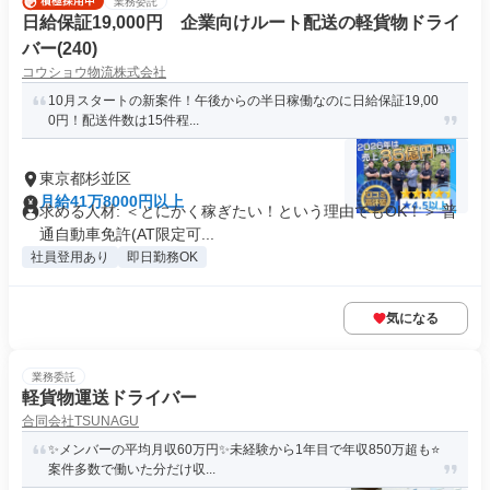
業務委託
日給保証19,000円 企業向けルート配送の軽貨物ドライ
バー(240)
コウショウ物流株式会社
10月スタートの新案件！午後からの半日稼働なのに日給保証19,00
0円！配送件数は15件程...
東京都杉並区
月給41万8000円以上
求める人材: ＜とにかく稼ぎたい！という理由でもOK！＞ 普
通自動車免許(AT限定可...
社員登用あり
即日勤務OK
気になる
業務委託
軽貨物運送ドライバー
合同会社TSUNAGU
✨メンバーの平均月収60万円✨未経験から1年目で年収850万超も⭐
案件多数で働いた分だけ収...