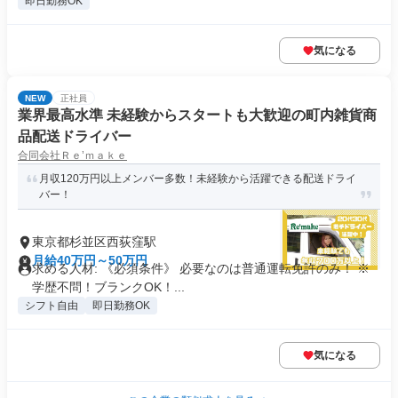
即日勤務OK
気になる
NEW
正社員
業界最高水準 未経験からスタートも大歓迎の町内雑貨商
品配送ドライバー
合同会社Ｒｅ’ｍａｋｅ
月収120万円以上メンバー多数！未経験から活躍できる配送ドライ
バー！
東京都杉並区西荻窪駅
月給40万円～50万円
求める人材: 《必須条件》 必要なのは普通運転免許のみ！ ※
学歴不問！ブランクOK！...
シフト自由
即日勤務OK
気になる