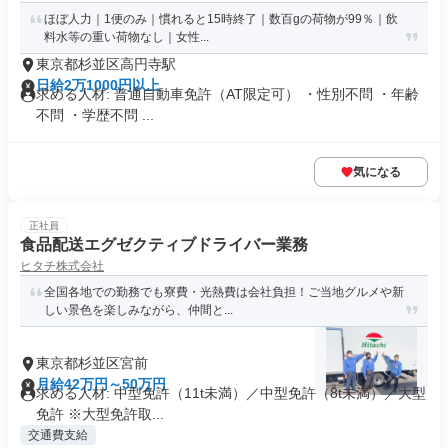
ほぼ人力｜1便のみ｜慣れると15時終了｜数百gの荷物が99％｜飲
料水等の重い荷物なし｜女性...
東京都杉並区高円寺駅
日給2万1000円以上
求める人材: 普通自動車免許（AT限定可） ・性別不問 ・年齢
不問 ・学歴不問 ...
気になる
正社員
食品配送エグゼクティブドライバー業務
ヒタチ株式会社
全国各地での勤務でも寮費・光熱費は会社負担！ご当地グルメや新
しい景色を楽しみながら、仲間と...
東京都杉並区宮前
月給42万円～50万円
求める人材: 中型免許（11t未満）／中型免許（8t未満）／大型
免許 ※大型免許取...
交通費支給