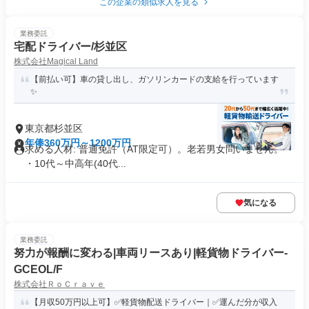
この企業の類似求人を見る
業務委託
宅配ドライバー/杉並区
株式会社Magical Land
【前払い可】車の貸し出し、ガソリンカードの支給を行っています
✨
東京都杉並区
年俸360万円～1200万円
求める人材: 普通免許（AT限定可）。老若男女問いません。
・10代～中高年(40代...
気になる
業務委託
努力が報酬に変わる|車両リースあり|軽貨物ドライバー-
GCEOL/F
株式会社ＲｏＣｒａｖｅ
【月収50万円以上可】✅軽貨物配送ドライバー｜✅運んだ分が収入