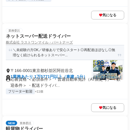
気になる
業務委託
ネットスーパー配送ドライバー
株式会社 ラストワンマイル・パートナーズ
＼未経験の方OK／研修ありで安心スタート◎再配達ほぼなし◎無
理なく続けられるネットスーパー...
〒166-0001東京都杉並区阿佐谷北
1業務あたり 1万5771円以上（車建 -1分）
応募資格 ＜必須条件＞ ・普通自動車免許（AT限定可） ＜歓
迎条件＞ ・配送ドライバ...
フリーター歓迎
+11個
気になる
NEW
業務委託
軽貨物ドライバー