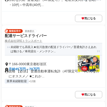
・10代～中高年(40代...
気になる
業務委託
配達サービスドライバー
株式会社SREトランスポート
未経験でも高収入★佐川急便の配送ドライバー／普通免許さえあれ
ば働ける／車両貸出・メンテナン...
〒166-0000東京都杉並区
月給45万円～70万円
資格 【必須】 普通自動車運転免許（AT限定可） ＼こんな方
にオススメ／ ■これか...
業界未経験歓迎
+12個
気になる