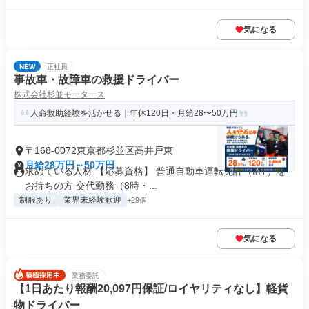
気になる
NEW
正社員
事故車・故障車の救援ドライバー
株式会社杉並モータース
人命救助経験を活かせる｜年休120日・月給28〜50万円
〒168-0072東京都杉並区高井戸東
月給28万円～50万円
求めている人材 【応募資格】 普通自動車運転免許（MT）を
お持ちの方 交代勤務（8時・...
制服あり
業界未経験歓迎
+29個
気になる
業務委託
【1日あたり報酬20,097円保証/ロイヤリティなし】軽貨
物ドライバー