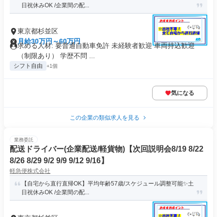
日祝休みOK /企業間の配...
東京都杉並区
月給30万円～60万円
求める人材: 要普通自動車免許 未経験者歓迎 車両持込歓迎
（制限あり） 学歴不問 ...
シフト自由
+1個
気になる
この企業の類似求人を見る
業務委託
配送ドライバー(企業配送/軽貨物)【次回説明会8/19 8/22
8/26 8/29 9/2 9/9 9/12 9/16】
軽急便株式会社
【自宅から直行直帰OK】平均年齢57歳/スケジュール調整可能✨土
日祝休みOK /企業間の配...