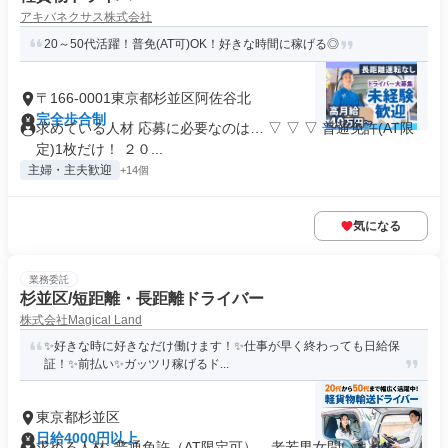
アキバネクサス株式会社
20～50代活躍！普免(AT可)OK！好きな時間に稼げる◎
〒166-0001東京都杉並区阿佐谷北
完全歩合制
求めている人材 応募に必要なのは… ▽ ▽ ▽ 普通免許(AT限
定)1枚だけ！ ２０...
主婦・主夫歓迎
+14個
気になる
業務委託
杉並区/短距離・長距離ドライバー
株式会社Magical Land
✨好きな時に好きなだけ働けます！✨仕事が早く終わっても日給保
証！✨前払い✨ガッツリ稼げるド...
東京都杉並区
日給4000円以上
求める人材: 普通免許（AT限定可）。老若男女問いません。