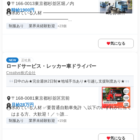
〒166-0013東京都杉並区堀ノ内
時給1900円
求めている人材 ━━━━━━━━━━━━━━ ■応募条件 ━
━━━━━━━━━━━━━...
制服あり
業界未経験歓迎
+23個
気になる
NEW
正社員
ロードサービス・レッカー車ドライバー
Creative株式会社
日中のみ★完全週休2日制★地域手当あり★引越し支援制度あり★
〒168-0081東京都杉並区宮前
月給28万円
求めている人材 ✅要普通自動車免許 ＼以下のいずれかに当て
はまる方、大歓迎！／ ✨誰...
制服あり
業界未経験歓迎
+15個
気になる