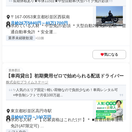
長期休暇あり★年休115日★中型自動車/大型バイク免許必須
〒167-0053東京都杉並区西荻南
月給26万5840円～40万1700円
求めている人材 ＊中型免許/必須 ＊大型自動2輪免許/必須 ＊普
通自動車免許 ＊安全運...
業界未経験歓迎
+11個
気になる
業務委託
【車両貸出】初期費用ゼロで始められる配送ドライバー
株式会社プライムステージ
✨人気のエリア固定✨軽い荷物なので負担少なめ！車両レンタル可
×申告制シフトで月収100万超...
東京都杉並区高円寺駅
月給60万円～100万円
求める人材: ＊【 応募資格はこれだけ! 】＊ ■普通自動車運転
免許(AT限定可) ...