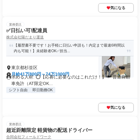
気になる
業務委託
✅日払い可!配達員
株式会社陽だまり運送
【履歴書不要です！お手軽に日払い申請も！内定まで最速6時間以
内も可能！】未経験者OK✅担当...
東京都杉並区
月給41万800円～74万1000円
求める人材: ⭕️【応募に必要なのはこれだけ！】 ✅ 普通自動
車免許（AT限定OK...
シフト自由
即日勤務OK
気になる
業務委託
超近距離限定 軽貨物の配送ドライバー
合同会社フィールドワーク