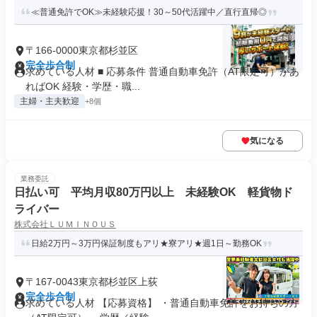
≪普通免許でOK≫未経験応援！30～50代活躍中／直行直帰◎
〒166-0000東京都杉並区
完全歩合制
求めている人材 ■ 応募条件 普通自動車免許（AT限定可）があ
ればOK 経験・学歴・職...
主婦・主夫歓迎
+8個
気になる
業務委託
日払い可 平均月収80万円以上 未経験OK 軽貨物ド
ライバー
株式会社ＬＵＭＩＮＯＵＳ
日給2万円～3万円保証制度もアリ★寮アリ★週1日～勤務OK
〒167-0043東京都杉並区上荻
完全歩合制
求めている人材 【応募資格】 ・普通自動車免許をお持ちの方