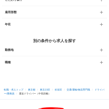
雇用形態
年収
別の条件から求人を探す
勤務地
職種
転職・求人トップ
/
東京都
/
東京23区
/
杉並区
/
交通/運輸/物流専門職
/
ドライバ
ー/乗務員
/
運送ドライバー（中長距離）