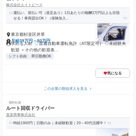
株式会社エイトピース
週払い、前払い可（規定あり）1日あたりの報酬3万円以上も目指
せる！車両貸出OK！（保険加入...
東京都杉並区井草
月給39万円～80万円
求める人材: ◇普通自動車運転免許（AT限定可） ◇未経験大
歓迎 ＜その他の歓迎条...
シフト自由
即日勤務OK
気になる
この企業の類似求人を見る
契約社員
ルート回収ドライバー
直富商事株式会社
時給1900円｜日勤のみ｜未経験歓迎｜20～40代活躍中！