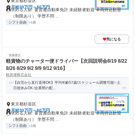
東京都杉並区
月給30万円～60万円
求める人材: 要普通自動車免許 未経験者歓迎 車両持込歓迎
（制限あり） 学歴不問 ...
シフト自由
+1個
気になる
業務委託
軽貨物のチャーター便ドライバー【次回説明会8/19 8/22
8/26 8/29 9/2 9/9 9/12 9/16】
軽急便株式会社
【自宅から直行直帰OK】平均年齢57歳/スケジュール調整可能✨土
日祝休みOK /企業間の配...
東京都杉並区
月給30万円～60万円
求める人材: 要普通自動車免許 未経験者歓迎 車両持込歓迎
（制限あり） 学歴不問 ...
シフト自由
+1個