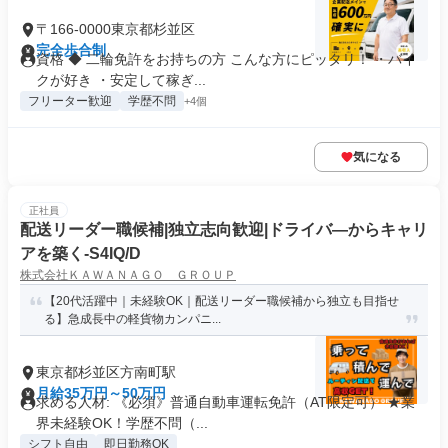
〒166-0000東京都杉並区
完全歩合制
資格 ◆ 二輪免許をお持ちの方 こんな方にピッタリ！ ・バイ
クが好き ・安定して稼ぎ...
フリーター歓迎
学歴不問
+4個
気になる
正社員
配送リーダー職候補|独立志向歓迎|ドライバ―からキャリ
アを築く-S4IQ/D
株式会社ＫＡＷＡＮＡＧＯ ＧＲＯＵＰ
【20代活躍中｜未経験OK｜配送リーダー職候補から独立も目指せ
る】急成長中の軽貨物カンパニ...
東京都杉並区方南町駅
月給35万円～50万円
求める人材: 《必須》普通自動車運転免許（AT限定可） ★業
界未経験OK！学歴不問（...
シフト自由
即日勤務OK