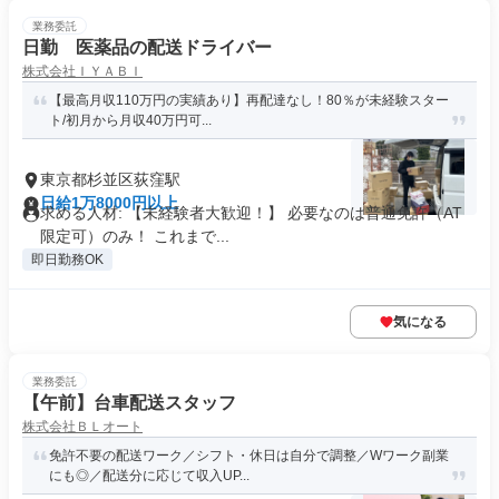
業務委託
日勤 医薬品の配送ドライバー
株式会社ＩＹＡＢＩ
【最高月収110万円の実績あり】再配達なし！80％が未経験スター
ト/初月から月収40万円可...
東京都杉並区荻窪駅
日給1万8000円以上
求める人材: 【未経験者大歓迎！】 必要なのは普通免許（AT
限定可）のみ！ これまで...
即日勤務OK
気になる
業務委託
【午前】台車配送スタッフ
株式会社ＢＬオート
免許不要の配送ワーク／シフト・休日は自分で調整／Wワーク副業
にも◎／配送分に応じて収入UP...