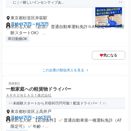
に｜✅嬉しいインセンティブあ...
東京都杉並区井荻駅
月給45万円～80万円
求める人材: 《必須》 普通自動車運転免許※AT限定OK 《未経
験スタートOK》 ...
即日勤務OK
気になる
この企業の類似求人を見る
業務委託
一般家庭への軽貨物ドライバー
ＡＲＲＯＷＥＡＳＴ株式会社
未経験スタートから月収60万円可能！配送ドライバー ！
東京都杉並区上高井戸
月給60万円～100万円
求める人材: 【必須条件】 ✅ 普通自動車第一種運転免許（AT
限定可） ✅ 年齢・...