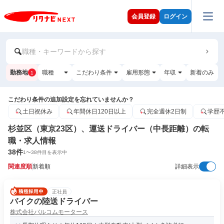
会員登録
ログイン
職種・キーワードから探す
勤務地
職種
こだわり条件
雇用形態
年収
新着のみ
1
こだわり条件の追加設定を忘れていませんか？
土日祝休み
年間休日120日以上
完全週休2日制
学歴
杉並区（東京23区）、運送ドライバー（中長距離）の転
職・求人情報
38
件
1
〜
38
件目を表示中
関連度順
新着順
詳細表示
正社員
バイクの陸送ドライバー
株式会社バルコムモータース