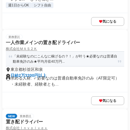
週1日からOK
シフト自由
気になる
業務委託
一人作業メインの置き配ドライバー
株式会社ＭＡＳ２Ｋ
「未経験なのにこんなに稼げるの？！」が叶う★必要なのは普通自
動車免許のみ★平均月収40万円...
東京都杉並区和泉
日給2万3200円以上
求める人材: ✓必要なのは普通自動車免許のみ（AT限定可）
・未経験者、経験者とも...
気になる
NEW
業務委託
置き配ドライバー
株式会社Ｉｎｖｏｌｖｅｘ