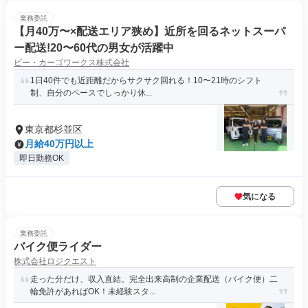
業務委託
【月40万〜×配送エリア狭め】近所を回るネットスーパ
ー配送!20〜60代の男女が活躍中
ビー・カーゴワークス株式会社
1日40件でも近距離だからサクサク回れる！10〜21時のシフト
制、自分のペースでしっかり休...
東京都杉並区
月給40万円以上
即日勤務OK
気になる
業務委託
バイク便ライダー
株式会社ロジクエスト
走った分だけ、収入直結。完全出来高制の企業配送（バイク便）二
輪免許があればOK！未経験スタ...