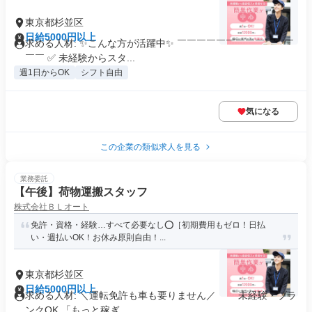
東京都杉並区
日給5000円以上
求める人材: ✨こんな方が活躍中✨ ￣￣￣￣￣￣￣￣￣￣￣￣
￣￣ ✅ 未経験からスタ...
週1日からOK
シフト自由
気になる
この企業の類似求人を見る
業務委託
【午後】荷物運搬スタッフ
株式会社ＢＬオート
免許・資格・経験…すべて必要なし⭕️［初期費用もゼロ！日払
い・週払いOK！お休み原則自由！...
東京都杉並区
日給5000円以上
求める人材: ＼運転免許も車も要りません／ 未経験・ブラ
ンクOK 「もっと稼ぎ...