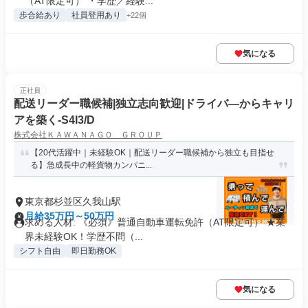
（AT限定可） ・学歴／経験...
歩合給あり
社員登用あり
+22個
気になる
正社員
配送リーダー職候補|独立志向歓迎|ドライバ―からキャリ
アを築く-S4I3/D
株式会社ＫＡＷＡＮＡＧＯ ＧＲＯＵＰ
【20代活躍中｜未経験OK｜配送リーダー職候補から独立も目指せ
る】急成長中の軽貨物カンパニ...
東京都杉並区久我山駅
月給35万円～50万円
求める人材: 《必須》普通自動車運転免許（AT限定可） ★業
界未経験OK！学歴不問（...
シフト自由
即日勤務OK
気になる