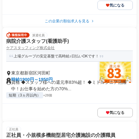
気になる
この企業の類似求人を見る
派遣社員
病院介護スタッフ(看護助手)
ケアスタッフィング株式会社
上場グループの安定基盤で高時給♪日払いOKです！
東京都新宿区河田町
時給1900円～1950円
資格 ◆スタッフ様への還元率83%超！ ◆ミドルシニア活躍
中！お仕事を始めた方の70%...
短期（3ヵ月以内）
+28個
気になる
正社員
正社員・小規模多機能型居宅介護施設の介護職員