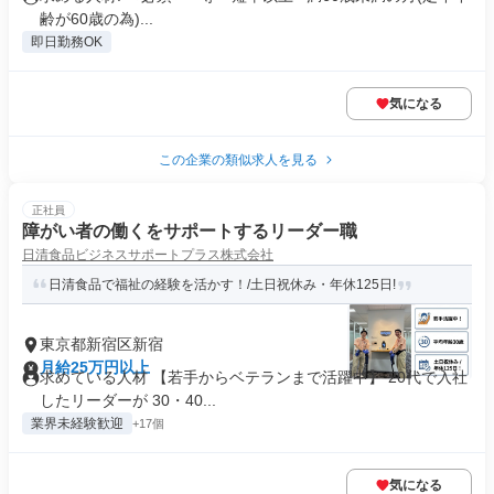
齢が60歳の為)...
即日勤務OK
気になる
この企業の類似求人を見る
正社員
障がい者の働くをサポートするリーダー職
日清食品ビジネスサポートプラス株式会社
日清食品で福祉の経験を活かす！/土日祝休み・年休125日!
東京都新宿区新宿
月給25万円以上
求めている人材 【若手からベテランまで活躍中】 20代で入社
したリーダーが 30・40...
業界未経験歓迎
+17個
気になる