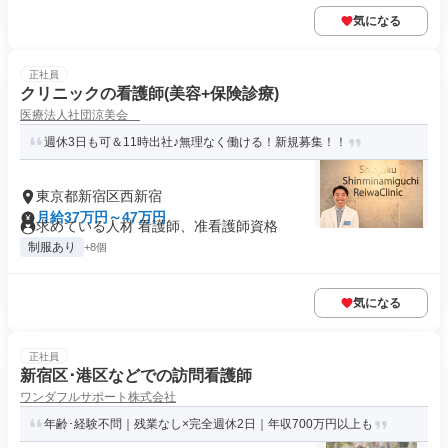
気になる
正社員
クリニックの看護師(美容+保険診療)
医療法人社団涼美会
週休3日も可＆11時出社♪無理なく働ける！新規募集！！
東京都新宿区西新宿
月給37万円～47万円
求めている人材 看護師、准看護師資格
制服あり
+8個
気になる
正社員
新宿区･港区などでの訪問看護師
ワンダフルサポート株式会社
年齢･経験不問｜残業なし×完全週休2日｜年収700万円以上も