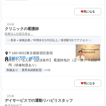
気になる
正社員
クリニックの看護師
医療法人社団涼美会
美容＋保険診療／年間休日120日以上／新宿駅3分でアクセス
〒160-0022東京都新宿区新宿
月給37万円～48万円
求めている人材 【必須条件】 看護師免許（正・准） ※経験不
問（研修制度あり）
制服あり
業界未経験歓迎
+10個
気になる
正社員
デイサービスでの運動リハビリスタッフ
株式会社nCS