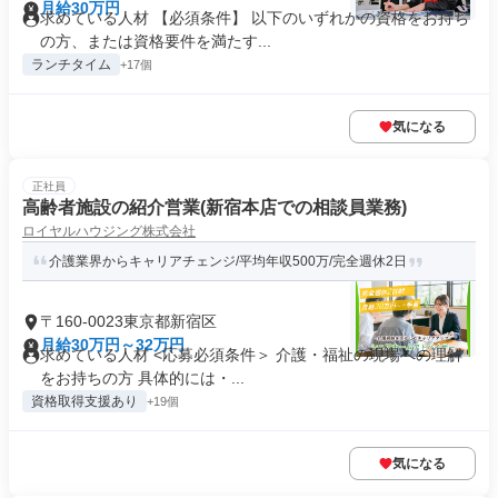
月給30万円
求めている人材 【必須条件】 以下のいずれかの資格をお持ち
の方、または資格要件を満たす...
ランチタイム
+17個
気になる
正社員
高齢者施設の紹介営業(新宿本店での相談員業務)
ロイヤルハウジング株式会社
介護業界からキャリアチェンジ/平均年収500万/完全週休2日
〒160-0023東京都新宿区
月給30万円～32万円
求めている人材 <応募必須条件＞ 介護・福祉の現場への理解
をお持ちの方 具体的には・...
資格取得支援あり
+19個
気になる