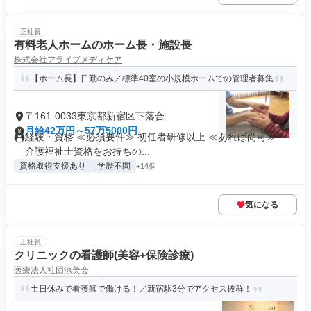
正社員
有料老人ホームのホーム長・施設長
株式会社アライブメディケア
【ホーム長】日勤のみ／標準40室の小規模ホームでの管理者募集
〒161-0033東京都新宿区下落合
月給42万円～57万5000円
経験・資格 ≪必須要件≫ 初任者研修以上 ≪あれば尚可≫ ・
介護福祉士資格をお持ちの...
資格取得支援あり
学歴不問
+14個
気になる
正社員
クリニックの看護師(美容+保険診療)
医療法人社団涼美会
土日休みで看護師で働ける！／新宿駅3分でアクセス抜群！