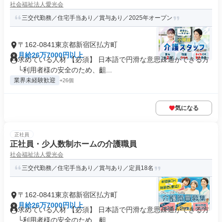
社会福祉法人愛光会
三交代勤務／住宅手当あり／賞与あり／2025年オープン
〒162-0841東京都新宿区払方町
月給26万7000円以上
求めている人材 【必須】 日本語で円滑な意思疎通ができる方
└利用者様の安全のため、齟...
業界未経験歓迎
+26個
気になる
正社員
正社員・少人数制ホームの介護職員
社会福祉法人愛光会
三交代勤務／住宅手当あり／賞与あり／定員18名
〒162-0841東京都新宿区払方町
月給26万7000円以上
求めている人材 【必須】 日本語で円滑な意思疎通ができる方
└利用者様の安全のため、齟...