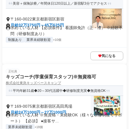
美容＋保険診療／年間休日120日以上／新宿駅3分でアクセス
〒160-0022東京都新宿区新宿
月給32万3750円～45万625円
求めている人材 【必須条件】 看護師免許（正・准） ※経験不
問（研修制度あり）
制服あり
業界未経験歓迎
+10個
気になる
正社員
キッズコーチ(学童保育スタッフ)※無資格可
株式会社東急キッズベースキャンプ
平均年齢31歳◆20～30代活躍中◆研修制度充実◆無資格OK
〒169-0075東京都新宿区高田馬場
月給24万1000円～27万1000円
求めている人材 ※無資格・未経験OK（様々な研修制度でサポ
ート） 【必須】 ●接客サ...
業界未経験歓迎
+18個