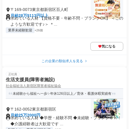
〒169-0073東京都新宿区百人町
月給28万9113円以上
求めている人材 【資格不要・年齢不問・ブランクOK】 ＜この
ような方歓迎です♪＞ ＊...
業界未経験歓迎
+26個
気になる
この企業の類似求人を見る
正社員
生活支援員(障害者施設)
社会福祉法人新宿区障害者福祉協会
未経験から福祉へ一歩✨年休126日以上／育休・看護休暇実績有
〒162-0052東京都新宿区
月給25万2000円
求めている人材 ◆学歴・経験不問 ◆未経験・ブランクＯＫ！
◆介護経験者は大歓迎です ...