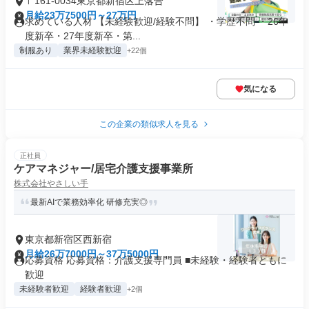
〒161-0034東京都新宿区上落合
月給23万7500円～27万円
求めている人材 【未経験歓迎/経験不問】 ・学歴不問 ・26年
度新卒・27年度新卒・第...
制服あり
業界未経験歓迎
+22個
気になる
この企業の類似求人を見る
正社員
ケアマネジャー/居宅介護支援事業所
株式会社やさしい手
最新AIで業務効率化 研修充実◎
東京都新宿区西新宿
月給26万7000円～37万5000円
応募資格 応募資格：介護支援専門員 ■未経験・経験者ともに
歓迎
未経験者歓迎
経験者歓迎
+2個