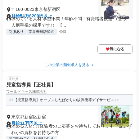
〒160-0023東京都新宿区
月給54万6200円以上
求めている人材 学歴不問！年齢不問！有資格者歓迎 （意欲･
人柄重視の採用です♪） 【...
制服あり
業界未経験歓迎
+40個
気になる
この企業の類似求人を見る
正社員
児童指導員【正社員】
ワールドキッズ株式会社
【児童指導員】オープンしたばかりの放課後等デイサービス
東京都新宿区新宿
月給31万円以上
求める人材: ☆経験者のご応募をお待ちしております 下記いず
れかの資格をお持ちの方...