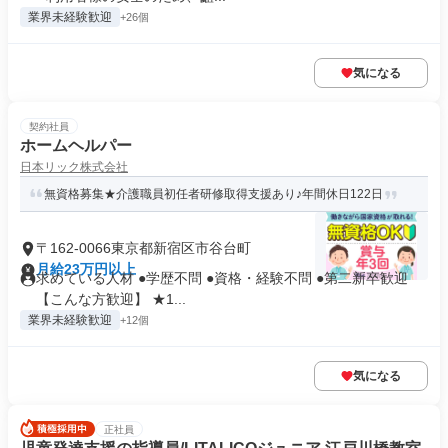
業界未経験歓迎
+26個
気になる
契約社員
ホームヘルパー
日本リック株式会社
無資格募集★介護職員初任者研修取得支援あり♪年間休日122日
〒162-0066東京都新宿区市谷台町
月給23万円以上
求めている人材 ●学歴不問 ●資格・経験不問 ●第二新卒歓迎
【こんな方歓迎】 ★1...
業界未経験歓迎
+12個
気になる
正社員