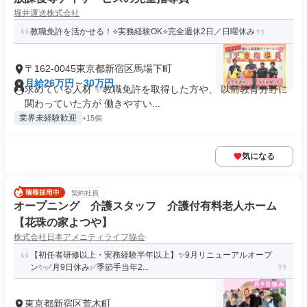
堀井運送株式会社
教職免許を活かせる！⭐実務経験OK⭐完全週休2日／日曜休み
〒162-0045東京都新宿区馬場下町
月給26万円～30万円
求めている人材 ✨教職免許を取得した方や、 以前教育分野に
関わっていた方が 働きやすい...
業界未経験歓迎
+15個
気になる
契約社員
オープニング 介護スタッフ 介護付有料老人ホーム
【花珠の家よつや】
株式会社日本アメニティライフ協会
【初任者研修以上・実務経験半年以上】✨9月リニューアルオープ
ン✨✅月9日休み✅季節手当年2...
東京都新宿区荒木町