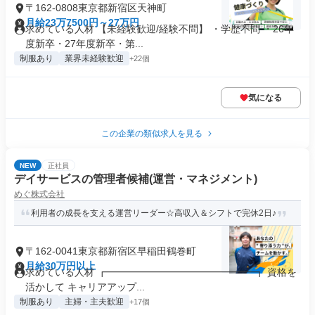
〒162-0808東京都新宿区天神町
月給23万7500円～27万円
求めている人材 【未経験歓迎/経験不問】 ・学歴不問 ・26年
度新卒・27年度新卒・第...
制服あり
業界未経験歓迎
+22個
気になる
この企業の類似求人を見る
NEW
正社員
デイサービスの管理者候補(運営・マネジメント)
めぐ株式会社
利用者の成長を支える運営リーダー☆高収入＆シフトで完休2日♪
〒162-0041東京都新宿区早稲田鶴巻町
月給30万円以上
求めている人材 ┏━━━━━━━━━━━━━━━┓ 資格を
活かして キャリアアップ...
制服あり
主婦・主夫歓迎
+17個