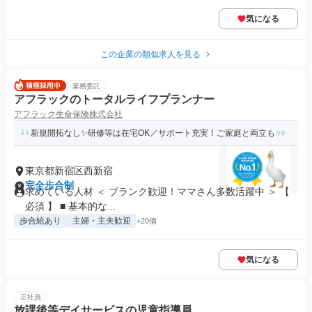
気になる
この企業の類似求人を見る
業務委託
アフラックのトータルライフプランナー
アフラック生命保険株式会社
新規開拓なし✨研修等は在宅OK／サポート充実！ご家庭と両立も
東京都新宿区西新宿
完全歩合制
求めている人材 ＜ ブランク歓迎！ママさん多数活躍中 ＞ 【
必須 】 ■ 基本的な...
歩合給あり
主婦・主夫歓迎
+20個
気になる
正社員
放課後等デイサービスの児童指導員