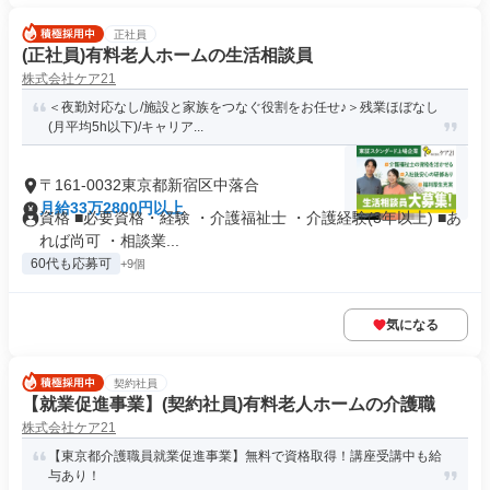
正社員
(正社員)有料老人ホームの生活相談員
株式会社ケア21
＜夜勤対応なし/施設と家族をつなぐ役割をお任せ♪＞残業ほぼなし
(月平均5h以下)/キャリア...
〒161-0032東京都新宿区中落合
月給33万2800円以上
資格 ■必要資格・経験 ・介護福祉士 ・介護経験(3年以上) ■あ
れば尚可 ・相談業...
60代も応募可
+9個
気になる
契約社員
【就業促進事業】(契約社員)有料老人ホームの介護職
株式会社ケア21
【東京都介護職員就業促進事業】無料で資格取得！講座受講中も給
与あり！