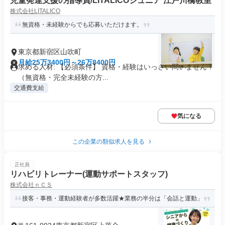
児童発達支援の指導員/LITALICOジュニア 江戸川橋教室
株式会社LITALICO
無資格・未経験からでも応募いただけます。
東京都新宿区山吹町
月給25万3400円～26万8400円
求める人材: 【必須条件】 資格・経験はいっさい問いません！
（無資格・完全未経験の方...
交通費支給
気になる
この企業の類似求人を見る
正社員
リハビリトレーナー(運動サポートスタッフ)
株式会社ｎＣＳ
接客・事務・運動経験者が多数活躍★業務の半分は「会話と運動」