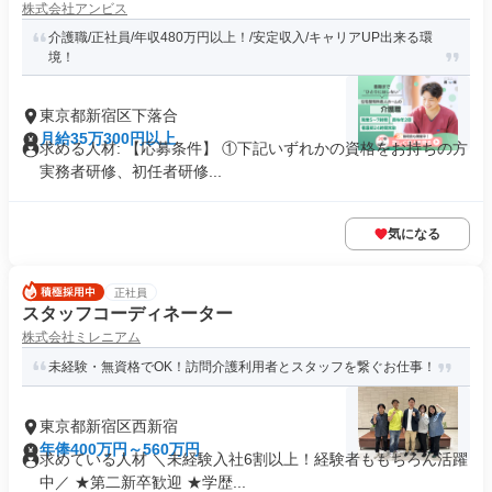
株式会社アンビス
介護職/正社員/年収480万円以上！/安定収入/キャリアUP出来る環
境！
東京都新宿区下落合
月給35万300円以上
求める人材: 【応募条件】 ①下記いずれかの資格をお持ちの方
実務者研修、初任者研修...
気になる
正社員
スタッフコーディネーター
株式会社ミレニアム
未経験・無資格でOK！訪問介護利用者とスタッフを繋ぐお仕事！
東京都新宿区西新宿
年俸400万円～560万円
求めている人材 ＼未経験入社6割以上！経験者ももちろん活躍
中／ ★第二新卒歓迎 ★学歴...