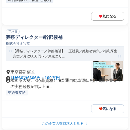
即日勤務OK
駅近5分以内
気になる
正社員
葬祭ディレクター/幹部候補
株式会社金宝堂
【葬祭ディレクター／幹部候補】 正社員／経験者募集／福利厚生
充実／月収66万円〜／東京エリ...
東京都新宿区
月給66万6666円～100万円
求める人材: 《応募資格》 ■普通自動車運転免許 ■葬祭業界で
の実務経験5年以上 ■...
交通費支給
気になる
この企業の類似求人を見る