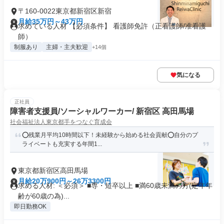
〒160-0022東京都新宿区新宿
月給35万円～43万円
求めている人材 【必須条件】 看護師免許（正看護師/准看護
師）
制服あり
主婦・主夫歓迎
+14個
気になる
正社員
障害者支援員/ソーシャルワーカー/ 新宿区 高田馬場
社会福祉法人東京都手をつなぐ育成会
⭕️残業月平均10時間以下！未経験から始める社会貢献⭕️自分のプ
ライベートも充実する年間1...
東京都新宿区高田馬場
月給20万900円～26万3300円
求める人材: ＜必須＞ ■専・短卒以上 ■満60歳未満の方(定年年
齢が60歳の為)...
即日勤務OK