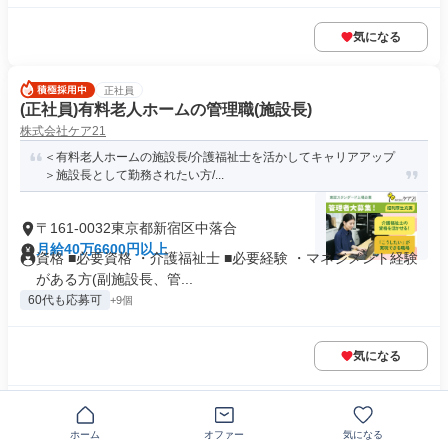
気になる
正社員
(正社員)有料老人ホームの管理職(施設長)
株式会社ケア21
＜有料老人ホームの施設長/介護福祉士を活かしてキャリアアップ
＞施設長として勤務されたい方/...
〒161-0032東京都新宿区中落合
月給40万6600円以上
資格 ■必要資格 ・介護福祉士 ■必要経験 ・マネジメント経験
がある方(副施設長、管...
60代も応募可
+9個
気になる
この企業の類似求人を見る
ホーム
オファー
気になる