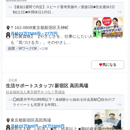
【最短1週間で内定】スピード選考実施中／面接1回■完全週休2日
制(土日)■年間休日120日...
〒162-0808東京都新宿区天神町
月給23万7500円～27万円
【応募資格】 【やさしさを、仕事にしたい人へ。】 経験より
も「気づける力」。そのやさし...
副業・WワークOK
+12個
気になる
正社員
生活サポートスタッフ/ 新宿区 高田馬場
社会福祉法人東京都手をつなぐ育成会
⭕️残業月平均10時間以下！未経験から始める社会貢献⭕️自分のプ
ライベートも充実する年間1...
東京都新宿区高田馬場
月給20万900円～26万3300円
求める人材: ＜必須＞ ■専・短卒以上 ■満60歳未満の方(定年年