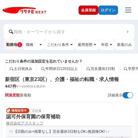
会員登録
ログイン
職種・キーワードから探す
勤務地
職種
こだわり条件
雇用形態
年収
新着のみ
1
こだわり条件の追加設定を忘れていませんか？
土日祝休み
年間休日120日以上
完全週休2日制
学歴
新宿区（東京23区）、介護・福祉の転職・求人情報
447
件
1
〜
100
件目を表示中
関連度順
新着順
詳細表示
正社員
認可外保育園の保育補助
株式会社アズスタッフ
【日勤のみ×残業なし】完全週休3日制もOK♪無資格OK!