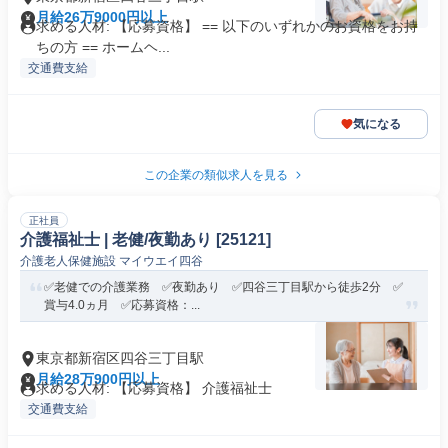
月給26万9000円以上
求める人材: 【応募資格】 == 以下のいずれかのお資格をお持
ちの方 == ホームヘ...
交通費支給
気になる
この企業の類似求人を見る
正社員
介護福祉士 | 老健/夜勤あり [25121]
介護老人保健施設 マイウエイ四谷
✅老健での介護業務 ✅夜勤あり ✅四谷三丁目駅から徒歩2分 ✅
賞与4.0ヵ月 ✅応募資格：...
東京都新宿区四谷三丁目駅
月給28万900円以上
求める人材: 【応募資格】 介護福祉士
交通費支給