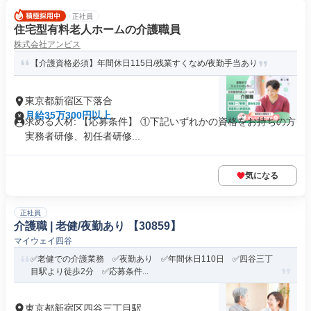
正社員
住宅型有料老人ホームの介護職員
株式会社アンビス
【介護資格必須】年間休日115日/残業すくなめ/夜勤手当あり
東京都新宿区下落合
月給35万300円以上
求める人材: 【応募条件】 ①下記いずれかの資格をお持ちの方
実務者研修、初任者研修...
気になる
正社員
介護職 | 老健/夜勤あり 【30859】
マイウェイ四谷
✅老健での介護業務 ✅夜勤あり ✅年間休日110日 ✅四谷三丁
目駅より徒歩2分 ✅応募条件...
東京都新宿区四谷三丁目駅