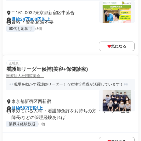
〒161-0032東京都新宿区中落合
月給24万800円以上
資格 ＊資格,経験不要
60代も応募可
+8個
気になる
正社員
看護師リーダー候補(美容+保健診療)
医療法人社団涼美会
現場を動かす看護師リーダー！☆女性管理職が活躍しています！
東京都新宿区西新宿
月給50万円以上
求めている人材 ・看護師免許をお持ちの方 ・リーダー/主任/
師長/などの管理経験あれば...
業界未経験歓迎
+9個