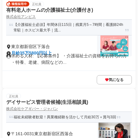
正社員
有料老人ホームの介護福祉士(介護付き)
株式会社アンビス
【介護福祉士必須】年間休日115日｜残業月5～7時間｜看護師24h
常駐｜ホスピス最大手｜流...
東京都新宿区下落合
月給35万5800円以上
求める人材: 【応募条件】 ・介護福祉士の資格をお持ちの方
・特養、老健、病院などの...
気になる
正社員
デイサービス管理者候補(生活相談員)
株式会社ケアギバー・ジャパン
福祉未経験者歓迎！異業種経験を活かして月給30万＋賞与3回
〒161-0031東京都新宿区西落合