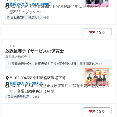
月給24万円～24万8000円
求める人材: 初任者研修以上 実務経験半年以上 年齢不問・学
歴不問 ＊ブランクOK...
即日勤務OK
残業なし
+1個
気になる
正社員
放課後等デイサービスの保育士
堀井運送株式会社
実務未経験OK！仕事復帰も応援⭐完全週休2日／日曜固定休み
〒162-0045東京都新宿区馬場下町
月給26万円～30万円
求めている人材 ✅実務未経験者歓迎 ✅保育士資格をお持ちの
方 ✅普通自動車免許（AT限...
業界未経験歓迎
+15個
気になる