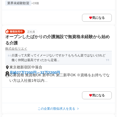
業界未経験歓迎
+19個
気になる
正社員
オープンしたばかりの介護施設で無資格未経験から始め
る介護
株式会社リエイ
介護って大変ってイメージないですか？もちろん楽ではないけれど
働く仲間は最高です♪だから定着...
東京都新宿区中落合
月給27万7200円～32万2200円
応募資格 無資格OK 新卒OK 第二新卒OK ※資格をお持ちでな
い方は入社後1年以内...
気になる
この企業の類似求人を見る