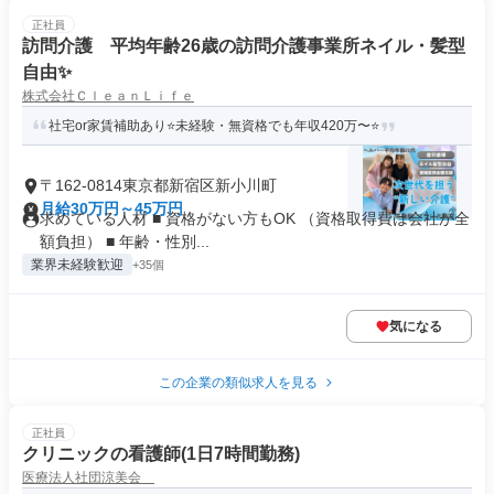
正社員
訪問介護 平均年齢26歳の訪問介護事業所ネイル・髪型
自由✨
株式会社ＣｌｅａｎＬｉｆｅ
社宅or家賃補助あり⭐️未経験・無資格でも年収420万〜⭐️
〒162-0814東京都新宿区新小川町
月給30万円～45万円
求めている人材 ■ 資格がない方もOK （資格取得費は会社が全
額負担） ■ 年齢・性別...
業界未経験歓迎
+35個
気になる
この企業の類似求人を見る
正社員
クリニックの看護師(1日7時間勤務)
医療法人社団涼美会