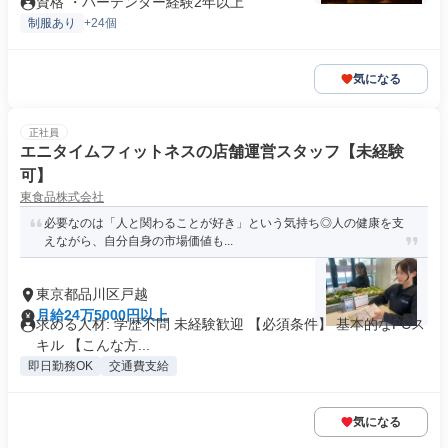
資格 ・バーテンダー経験2年以上
制服あり
+24個
気になる
正社員
エニタイムフィットネスの店舗運営スタッフ【未経験
可】
東食品株式会社
必要なのは「人と関わることが好き」という気持ち◎人の健康を支
えながら、自分自身の市場価値も...
東京都品川区戸越
月給24万5000円以上
求める人材: 学歴不問 未経験歓迎 【必須条件】 基本的なPCス
キル 【こんな方...
即日勤務OK
交通費支給
気になる