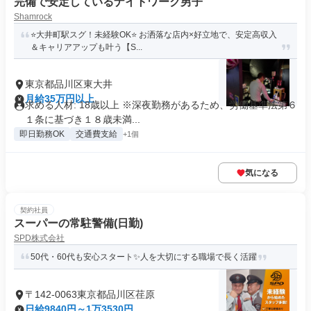
完備で安定しているナイトワーク男子
Shamrock
⭐大井町駅スグ！未経験OK⭐ お洒落な店内×好立地で、安定高収入
＆キャリアアップも叶う【S...
東京都品川区東大井
月給35万円以上
求める人材: 18歳以上 ※深夜勤務があるため、労働基準法第６
１条に基づき１８歳未満...
即日勤務OK
交通費支給
+1個
気になる
契約社員
スーパーの常駐警備(日勤)
SPD株式会社
50代・60代も安心スタート✨人を大切にする職場で長く活躍
〒142-0063東京都品川区荏原
日給9840円～1万3530円