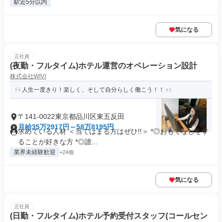
駅近5分以内
気になる
正社員
(夜勤・フルタイム)ホテル運営のオペレーション設計
株式会社WIVI
人生一度きり！楽しく、そして自分らしく働こう！！
〒141-0022東京都品川区東五反田
月給35万2917円～58万8195円
求めている人材 ＜当てはまる方はぜひ!!＞ *◎おもてなしをす
ることが好きな方 *◎誰...
業界未経験歓迎
+24個
気になる
正社員
(日勤・フルタイム)ホテル予約受付スタッフ(コールセン