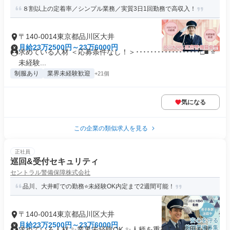
８割以上の定着率／シンプル業務／実質3日1回勤務で高収入！
〒140-0014東京都品川区大井
月給23万2500円～23万6000円
求めている人材 ＜応募条件なし！＞･･････････････････□■ ⭐
未経験...
制服あり
業界未経験歓迎
+21個
気になる
この企業の類似求人を見る
正社員
巡回&受付セキュリティ
セントラル警備保障株式会社
品川、大井町での勤務⭐未経験OK内定まで2週間可能！
〒140-0014東京都品川区大井
月給23万2500円～23万6000円
求めている人材 ✨業界未経験OK ✨人柄を重視した採用を実