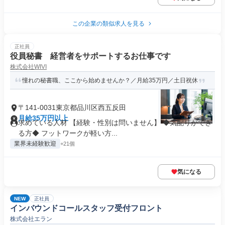
この企業の類似求人を見る
正社員
役員秘書 経営者をサポートするお仕事です
株式会社WIVI
憧れの秘書職、ここから始めませんか？／月給35万円／土日祝休
〒141-0031東京都品川区西五反田
月給35万円以上
求めている人材 【経験・性別は問いません】 ◆気配りができ
る方◆ フットワークが軽い方...
業界未経験歓迎
+21個
気になる
NEW
正社員
インバウンドコールスタッフ受付フロント
株式会社エラン