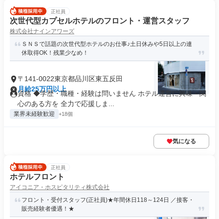
正社員
次世代型カプセルホテルのフロント・運営スタッフ
株式会社ナインアワーズ
ＳＮＳで話題の次世代型ホテルのお仕事♪土日休みや5日以上の連
休取得OK！残業少なめ！
〒141-0022東京都品川区東五反田
月給25万円以上
資格 ◆学歴・職種・経験は問いません ホテル運営に興味・関
心のある方を 全力で応援しま...
業界未経験歓迎
+18個
気になる
正社員
ホテルフロント
アイコニア・ホスピタリティ株式会社
フロント・受付スタッフ(正社員)★年間休日118～124日 ／接客・
販売経験者優遇！★