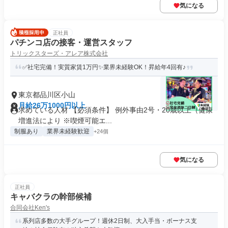
気になる
正社員
パチンコ店の接客・運営スタッフ
トリックスターズ・アレア株式会社
✅社宅完備！実質家賃1万円✨業界未経験OK！昇給年4回有♪
東京都品川区小山
月給26万1000円以上
求めている人材 【必須条件】 例外事由2号・20歳以上（健康
増進法により ※喫煙可能エ...
制服あり
業界未経験歓迎
+24個
気になる
正社員
キャバクラの幹部候補
合同会社Ken's
系列店多数の大手グループ！週休2日制、大入手当・ボーナス支