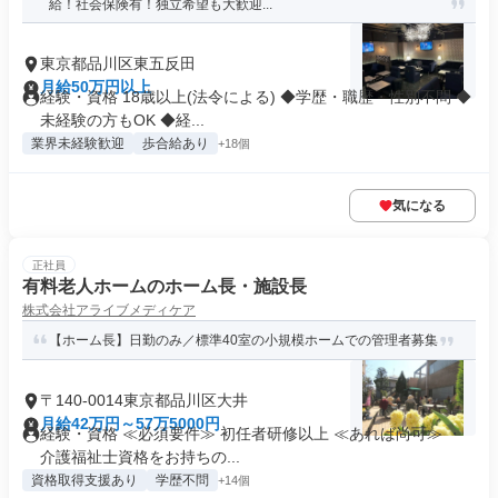
給！社会保険有！独立希望も大歓迎...
東京都品川区東五反田
月給50万円以上
経験・資格 18歳以上(法令による) ◆学歴・職歴・性別不問 ◆
未経験の方もOK ◆経...
業界未経験歓迎
歩合給あり
+18個
気になる
正社員
有料老人ホームのホーム長・施設長
株式会社アライブメディケア
【ホーム長】日勤のみ／標準40室の小規模ホームでの管理者募集
〒140-0014東京都品川区大井
月給42万円～57万5000円
経験・資格 ≪必須要件≫ 初任者研修以上 ≪あれば尚可≫ ・
介護福祉士資格をお持ちの...
資格取得支援あり
学歴不問
+14個