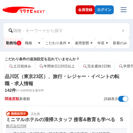
会員登録
ログイン
職種・キーワードから探す
勤務地
職種
こだわり条件
雇用形態
年収
新着のみ
1
こだわり条件の追加設定を忘れていませんか？
土日祝休み
年間休日120日以上
完全週休2日制
学歴
品川区（東京23区）、旅行・レジャー・イベントの転
職・求人情報
142
件
1
〜
100
件目を表示中
関連度順
新着順
詳細表示
正社員
ミニマルホテルの清掃スタッフ 接客&教育も学べる S
株式会社ISM