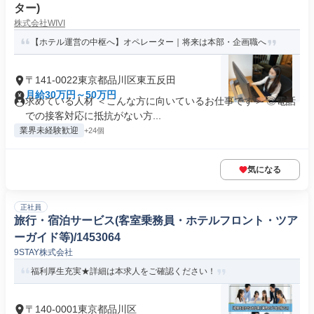
ター)
株式会社WIVI
【ホテル運営の中枢へ】オペレーター｜将来は本部・企画職へ
〒141-0022東京都品川区東五反田
月給30万円～50万円
求めている人材 ＜こんな方に向いているお仕事です＞ ◎電話
での接客対応に抵抗がない方...
業界未経験歓迎
+24個
気になる
正社員
旅行・宿泊サービス(客室乗務員・ホテルフロント・ツア
ーガイド等)/1453064
9STAY株式会社
福利厚生充実★詳細は本求人をご確認ください！
〒140-0001東京都品川区