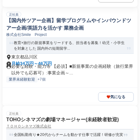
正社員
【国内外ツアー企画】留学プログラムやインバウンドツ
アー企画/英語力を活かす 業務企画
株式会社Smile Project
教育×旅行の新規事業をリードする、担当者を募集！幼児・小学生
を対象とした 国内外の短期留学...
東京都品川区
月給34万円～46万円
必要な経験・能力等 【必須】■新規事業の企画経験（旅行業界
以外でも応募可）:事業企画～...
業界未経験歓迎
+7個
気になる
正社員
TOHOシネマズの劇場マネージャー(未経験者歓迎)
ＴＯＨＯシネマズ株式会社
全国転勤有り★20代からチームを動かす仕事で活躍！研修が充実