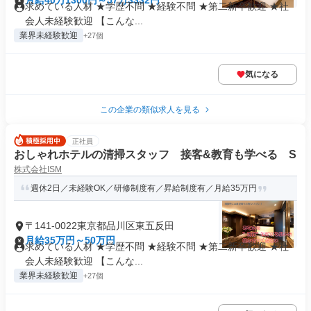
月給40万1300円～57万3332円
求めている人材 ★学歴不問 ★経験不問 ★第二新卒歓迎 ★社
会人未経験歓迎 【こんな...
業界未経験歓迎
+27個
気になる
この企業の類似求人を見る
正社員
おしゃれホテルの清掃スタッフ 接客&教育も学べる S
株式会社ISM
週休2日／未経験OK／研修制度有／昇給制度有／月給35万円
〒141-0022東京都品川区東五反田
月給35万円～50万円
求めている人材 ★学歴不問 ★経験不問 ★第二新卒歓迎 ★社
会人未経験歓迎 【こんな...
業界未経験歓迎
+27個