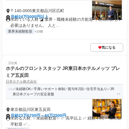
〒140-0005東京都品川区広町
月給24万5000円以上
求めている人材 ◪ 業界・職種未経験の方歓迎 ￤映画に詳しい
必要はありません。 人と...
業界未経験歓迎
+23個
気になる
正社員
ホテルのフロントスタッフ JR東日本ホテルメッツ プレ
ミア五反田
日本ホテル株式会社
✅未経験OK✅手厚いサポート体制✅賞与年2回✅住宅手当あり✅JR
東日本グループの安定基盤
東京都品川区東五反田
月給23万6700円～44万2500円
求める人材: ✨未経験歓迎✨ ✅️ 高卒以上 ✅️ 経験不問 ✅️ 第二新
卒歓迎 ✅...