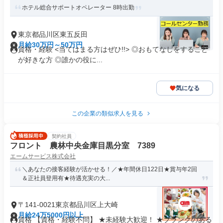
ホテル総合サポートオペレーター 8時出勤
東京都品川区東五反田
月給30万円～50万円
資格・経験 <当てはまる方はぜひ!!> ◎おもてなしをすること
が好きな方 ◎誰かの役に...
気になる
この企業の類似求人を見る
契約社員
フロント 農林中央金庫目黒分室 7389
エームサービス株式会社
＼あなたの接客経験が活かせる！／★年間休日122日★賞与年2回
＆正社員登用有★待遇充実の大...
〒141-0021東京都品川区上大崎
月給24万5000円以上
資格 【資格・経験不問】 ★未経験大歓迎！ ★ブランクのある