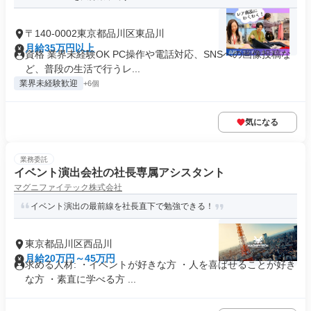
〒140-0002東京都品川区東品川
月給35万円以上
資格 業界未経験OK PC操作や電話対応、SNSへの画像投稿な
ど、普段の生活で行うレ...
業界未経験歓迎
+6個
気になる
業務委託
イベント演出会社の社長専属アシスタント
マグニファイテック株式会社
イベント演出の最前線を社長直下で勉強できる！
東京都品川区西品川
月給20万円～45万円
求める人材: ・イベントが好きな方 ・人を喜ばせることが好き
な方 ・素直に学べる方 ...