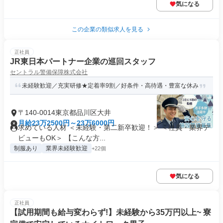
気になる
この企業の類似求人を見る
正社員
JR東日本パートナー企業の巡回スタッフ
セントラル警備保障株式会社
未経験歓迎／充実研修★定着率9割／好条件・高待遇・豊富な休み
〒140-0014東京都品川区大井
月給23万2500円～23万6000円
求めている人材 ＜未経験・第二新卒歓迎！＞ ＜社員・業界デ
ビューもOK＞ 【こんな方...
制服あり
業界未経験歓迎
+22個
気になる
正社員
【試用期間も給与変わらず!】未経験から35万円以上~ 寮