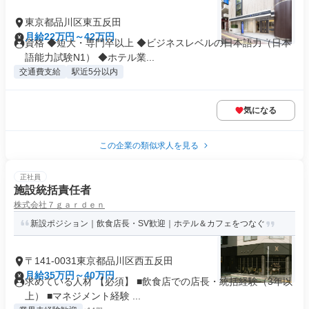
東京都品川区東五反田
月給22万円～42万円
資格 ◆短大・専門卒以上 ◆ビジネスレベルの日本語力（日本
語能力試験N1） ◆ホテル業...
交通費支給
駅近5分以内
気になる
この企業の類似求人を見る
正社員
施設統括責任者
株式会社７ｇａｒｄｅｎ
新設ポジション｜飲食店長・SV歓迎｜ホテル＆カフェをつなぐ
〒141-0031東京都品川区西五反田
月給35万円～40万円
求めている人材 【必須】 ■飲食店での店長・統括経験（3年以
上） ■マネジメント経験 ...