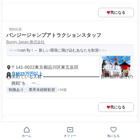
気になる
契約社員
バンジージャンプアトラクションスタッフ
Bungy Japan 株式会社
～I can fly！～ 新しい環境に飛び込むあなたを歓迎✨
〒141-0022東京都品川区東五反田
月給25万円以上
求めている人材 ══════════════════ 目の前の"誰かの
挑戦"を、 一...
制服あり
業界未経験歓迎
+34個
気になる
正社員
(日勤・週休3日)ホテルの予約や人員配置などの運営管理
ホーム
オファー
気になる
株式会社WIVI