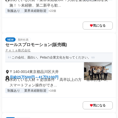
施！ ✨未経験、第二新卒も歓...
制服あり
業界未経験歓迎
+22個
気になる
NEW
契約社員
セールスプロモーション(販売職)
Ｐｅｔａ株式会社
この会社、面白い。Petaの企業文化を知ってください。
〒140-0014東京都品川区大井
月給25万500円～41万5100円
求めている人材 ⭐ 必須条件 ・高卒以上の方 ・基本的なPC、
スマートフォン操作ができ...
制服あり
業界未経験歓迎
+16個
気になる