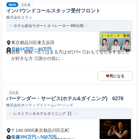
NEW
正社員
インバウンドコールスタッフ受付フロント
株式会社エラン
ホテル総合サポートオペレーター 8時出勤
東京都品川区東五反田
月給24万円～40万円
資格・経験 <当てはまる方はぜひ!!> ◎おもてなしをすること
が好きな方 ◎誰かの役に...
気になる
正社員
バーテンダー・サービス(ホテル&ダイニング) 6276
株式会社ポジティブドリームパーソンズ
レストラン＆ホテルダイニング【】
〒140-0005東京都品川区広町
年俸390万円～500万円