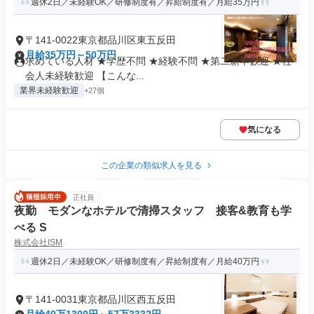
週休2日／未経験OK／研修制度有／昇給制度有／月給35万円
〒141-0022東京都品川区東五反田
月給35万円～50万円
求めている人材 ★学歴不問 ★経験不問 ★第二新卒歓迎 ★社
会人未経験歓迎 【こんな...
業界未経験歓迎
+27個
気になる
この企業の類似求人を見る
正社員
夜勤 モダンなホテルで清掃スタッフ 接客&教育も学
べる S
株式会社ISM
週休2日／未経験OK／研修制度有／昇給制度有／月給40万円
〒141-0031東京都品川区西五反田