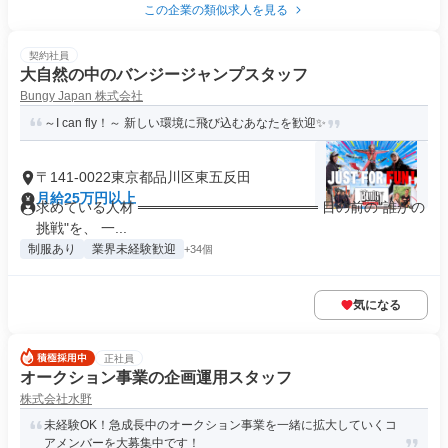
この企業の類似求人を見る
契約社員
大自然の中のバンジージャンプスタッフ
Bungy Japan 株式会社
～I can fly！～ 新しい環境に飛び込むあなたを歓迎✨
〒141-0022東京都品川区東五反田
月給25万円以上
求めている人材 ══════════════════ 目の前の"誰かの
挑戦"を、 一...
制服あり
業界未経験歓迎
+34個
気になる
正社員
オークション事業の企画運用スタッフ
株式会社水野
未経験OK！急成長中のオークション事業を一緒に拡大していくコ
アメンバーを大募集中です！