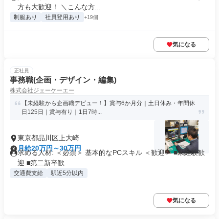
方も大歓迎！ ＼こんな方...
制服あり
社員登用あり
+19個
気になる
正社員
事務職(企画・デザイン・編集)
株式会社ジェーケーエー
【未経験から企画職デビュー！】賞与6か月分｜土日休み・年間休
日125日｜賞与有り｜1日7時...
東京都品川区上大崎
月給20万円～30万円
求める人材: ＜必須＞ 基本的なPCスキル ＜歓迎＞ ■未経験歓
迎 ■第二新卒歓...
交通費支給
駅近5分以内
気になる