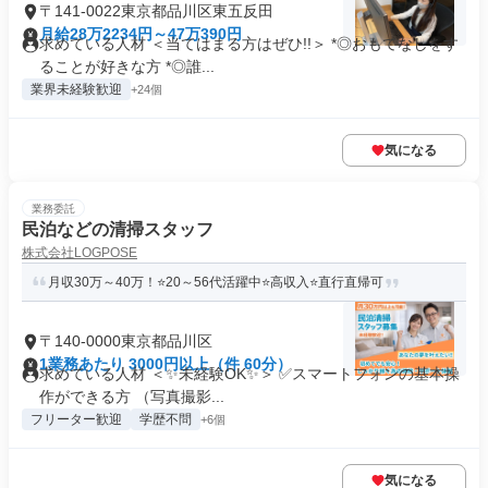
〒141-0022東京都品川区東五反田
月給28万2234円～47万390円
求めている人材 ＜当てはまる方はぜひ!!＞ *◎おもてなしをす
ることが好きな方 *◎誰...
業界未経験歓迎
+24個
気になる
業務委託
民泊などの清掃スタッフ
株式会社LOGPOSE
月収30万～40万！⭐20～56代活躍中⭐高収入⭐直行直帰可
〒140-0000東京都品川区
1業務あたり 3000円以上（件 60分）
求めている人材 ＜✨未経験OK✨＞ ✅スマートフォンの基本操
作ができる方 （写真撮影...
フリーター歓迎
学歴不問
+6個
気になる