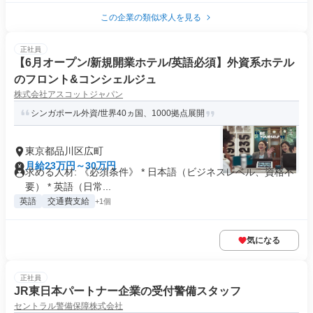
この企業の類似求人を見る
正社員
【6月オープン/新規開業ホテル/英語必須】外資系ホテル
のフロント&コンシェルジュ
株式会社アスコットジャパン
シンガポール外資/世界40ヵ国、1000拠点展開
東京都品川区広町
月給23万円～30万円
求める人材: 《必須条件》 * 日本語（ビジネスレベル、資格不
要） * 英語（日常...
英語
交通費支給
+1個
気になる
正社員
JR東日本パートナー企業の受付警備スタッフ
セントラル警備保障株式会社