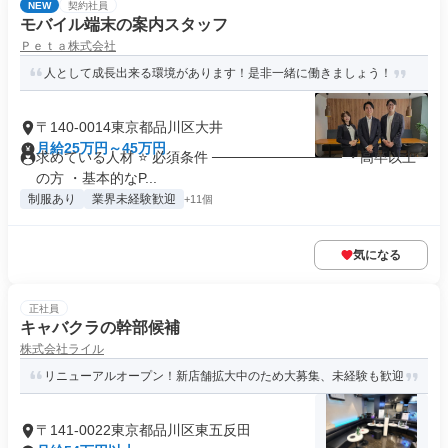
NEW
契約社員
モバイル端末の案内スタッフ
Ｐｅｔａ株式会社
人として成長出来る環境があります！是非一緒に働きましょう！
〒140-0014東京都品川区大井
月給25万円～45万円
求めている人材 ⭐ 必須条件 ───────────── ・高卒以上
の方 ・基本的なP...
制服あり
業界未経験歓迎
+11個
気になる
正社員
キャバクラの幹部候補
株式会社ライル
リニューアルオープン！新店舗拡大中のため大募集、未経験も歓迎
〒141-0022東京都品川区東五反田