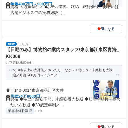
年俸400万円～900万円
資格 ＜必須条件＞ ■ホテル業界、OTA、旅行会社、あるいは
店舗ビジネスでの実務経験（...
気になる
NEW
正社員
【日勤のみ】博物館の案内スタッフ/東京都江東区青海_
KK068
共立管財株式会社
＼10名以上の大募集／ゆったり、なが～く働こう／未経験も大歓
迎／月給24.6万円～／シニア...
〒140-0014東京都品川区大井
月給24万6000円
資格 ◆学歴・経験不問、未経験者大歓迎 ◆じっくり長く勤め
たい方歓迎 ◆60歳定年制／...
業界未経験歓迎
+11個
気になる