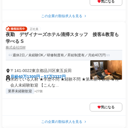
気になる
この企業の類似求人を見る
正社員
夜勤 デザイナーズホテル清掃スタッフ 接客&教育も
学べる S
株式会社ISM
週休2日／未経験OK／研修制度有／昇給制度有／月給40万円
〒141-0022東京都品川区東五反田
月給40万1300円～57万3332円
求めている人材 ★学歴不問 ★経験不問 ★第二新卒歓迎 ★社
会人未経験歓迎 【こんな...
業界未経験歓迎
+27個
気になる
この企業の類似求人を見る