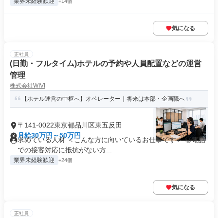
業界未経験歓迎
+14個
気になる
正社員
(日勤・フルタイム)ホテルの予約や人員配置などの運営
管理
株式会社WIVI
【ホテル運営の中枢へ】オペレーター｜将来は本部・企画職へ
〒141-0022東京都品川区東五反田
月給30万円～50万円
求めている人材 ＜こんな方に向いているお仕事です＞ ◎電話
での接客対応に抵抗がない方...
業界未経験歓迎
+24個
気になる
正社員