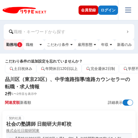
会員登録
ログイン
職種・キーワードから探す
勤務地
職種
こだわり条件
雇用形態
年収
新着のみ
1
こだわり条件の追加設定を忘れていませんか？
土日祝休み
年間休日120日以上
完全週休2日制
学歴
品川区（東京23区）、中学進路指導/進路カウンセラーの
転職・求人情報
2
件
1
〜
2
件目を表示中
関連度順
新着順
詳細表示
契約社員
社会の塾講師 日能研大井町校
株式会社日能研関東