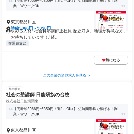
【高時給3066円~5350円！週1～OK✊】 短時間勤務で稼げる！副
業・WワークOK!
東京都品川区
時給3066円～5350円
求める人材: 社会科塾講師正社員 歴史好き、地理が得意な方、
お待ちしています！/ 経...
交通費支給
気になる
この企業の類似求人を見る
契約社員
社会の塾講師 日能研旗の台校
株式会社日能研関東
【高時給3066円~5350円！週1～OK✊】 短時間勤務で稼げる！副
業・WワークOK!
東京都品川区