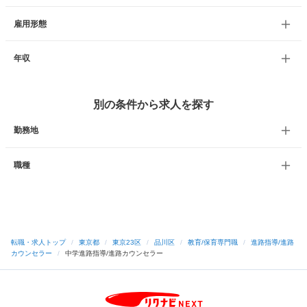
雇用形態
年収
別の条件から求人を探す
勤務地
職種
転職・求人トップ
/
東京都
/
東京23区
/
品川区
/
教育/保育専門職
/
進路指導/進路
カウンセラー
/
中学進路指導/進路カウンセラー