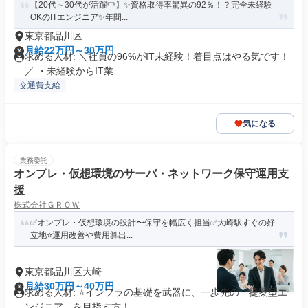
【20代～30代が活躍中】✨資格取得率驚異の92％！？完全未経験
OKのITエンジニア✨年間...
東京都品川区
月給22万円～30万円
求める人材: ＼社員の96%がIT未経験！着目点はやる気です！
／ ・未経験からIT業...
交通費支給
気になる
業務委託
オンプレ・仮想環境のサーバ・ネットワーク保守運用支
援
株式会社ＧＲＯＷ
✅️オンプレ・仮想環境の設計〜保守を幅広く担当✅️大崎駅すぐの好
立地⭐️運用改善や費用算出...
東京都品川区大崎
月給30万円～40万円
求める人材: ⭐️インフラの基礎を武器に、一歩先の「提案型エ
ンジニア」を目指す方！ ...