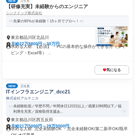
NEW
正社員
【研修充実】未経験からのエンジニア
シンクドッグ株式会社
先輩の95%が未経験！15ヶ月でプロへ！
東京都品川区北品川
月給22万8800円～30万円
求める人材: 【必須】 ・PCの基本的な操作ができる方（タイ
ピング・Excel等） ...
気になる
NEW
正社員
ITインフラエンジニア_dcc21
株式会社アルテニカ
未経験歓迎／学歴不問／年間休日120日以上／残業10時間以下／福
利厚生充実／資格取得支援あ...
東京都品川区西五反田
月給21万5000円～29万5000円
求める人材: 完全未経験OK ・完全未経験OK/第二新卒OK/既卒