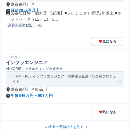
東京都品川区
月給30万円以上
必要な経験・能力等 【必須】■プロジェクト管理2年以上 ■ネ
ットワーク（L2、L3、L...
業界未経験歓迎
+5個
気になる
正社員
インフラエンジニア
AKKODiSコンサルティング株式会社
「PM・PL」インフラエンジニア「大手通信企業・SI企業プロジェ
クト」
東京都品川区東品川
年俸646万円～907万円
気になる
この企業の類似求人を見る