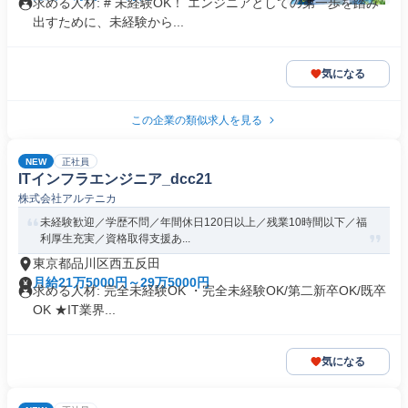
求める人材: # 未経験OK！ エンジニアとしての第一歩を踏み
出すために、未経験から...
気になる
この企業の類似求人を見る
NEW
正社員
ITインフラエンジニア_dcc21
株式会社アルテニカ
未経験歓迎／学歴不問／年間休日120日以上／残業10時間以下／福
利厚生充実／資格取得支援あ...
東京都品川区西五反田
月給21万5000円～29万5000円
求める人材: 完全未経験OK ・完全未経験OK/第二新卒OK/既卒
OK ★IT業界...
気になる