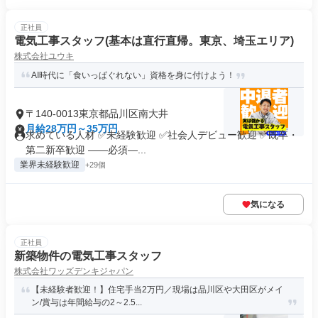
正社員
電気工事スタッフ(基本は直行直帰。東京、埼玉エリア)
株式会社ユウキ
AI時代に「食いっぱぐれない」資格を身に付けよう！
〒140-0013東京都品川区南大井
月給28万円～35万円
求めている人材 ✅未経験歓迎 ✅社会人デビュー歓迎 ✅既卒・
第二新卒歓迎 ――必須―...
業界未経験歓迎
+29個
気になる
正社員
新築物件の電気工事スタッフ
株式会社ワッズデンキジャパン
【未経験者歓迎！】住宅手当2万円／現場は品川区や大田区がメイ
ン/賞与は年間給与の2～2.5...