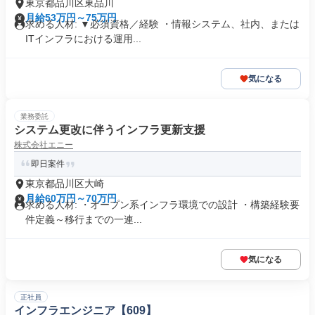
東京都品川区東品川
月給53万円～75万円
求める人材: ▼必須資格／経験 ・情報システム、社内、または
ITインフラにおける運用...
気になる
業務委託
システム更改に伴うインフラ更新支援
株式会社エニー
即日案件
東京都品川区大崎
月給60万円～70万円
求める人材: ・オープン系インフラ環境での設計 ・構築経験要
件定義～移行までの一連...
気になる
正社員
インフラエンジニア【609】