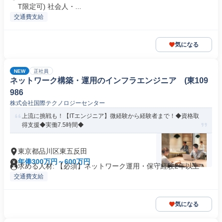
T限定可) 社会人・...
交通費支給
気になる
NEW
正社員
ネットワーク構築・運用のインフラエンジニア (東109
986
株式会社国際テクノロジーセンター
上流に挑戦も！【ITエンジニア】微経験から経験者まで！◆資格取
得支援◆実働7.5時間◆
東京都品川区東五反田
年俸300万円～600万円
求める人材: 【必須】ネットワーク運用・保守経験2年以上
交通費支給
気になる