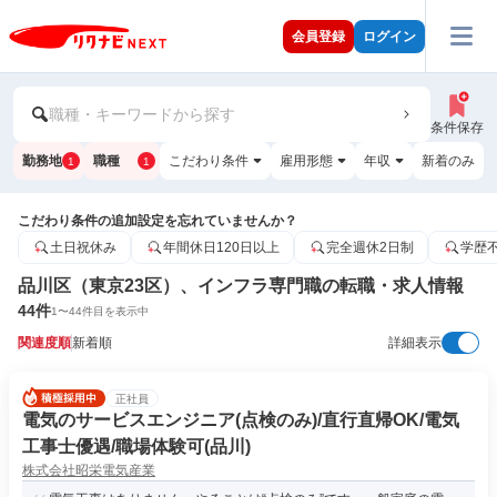
会員登録
ログイン
職種・キーワードから探す
条件保存
勤務地
職種
こだわり条件
雇用形態
年収
新着のみ
1
1
こだわり条件の追加設定を忘れていませんか？
土日祝休み
年間休日120日以上
完全週休2日制
学歴
品川区（東京23区）、インフラ専門職の転職・求人情報
44
件
1
〜
44
件目を表示中
関連度順
新着順
詳細表示
正社員
電気のサービスエンジニア(点検のみ)/直行直帰OK/電気
工事士優遇/職場体験可(品川)
株式会社昭栄電気産業