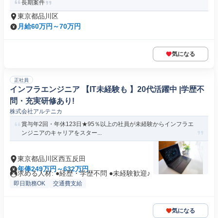
長期案件
東京都品川区
月給60万円～70万円
気になる
正社員
インフラエンジニア 【IT未経験も 】20代活躍中 |学歴不
問・充実研修あり!
株式会社アルテニカ
賞与年2回・年休123日★95％以上の社員が未経験からインフラエ
ンジニアのキャリアをスター...
東京都品川区西五反田
年俸249万円～632万円
求める人材: ●経歴・学歴不問 ●未経験歓迎♪
即日勤務OK
交通費支給
気になる