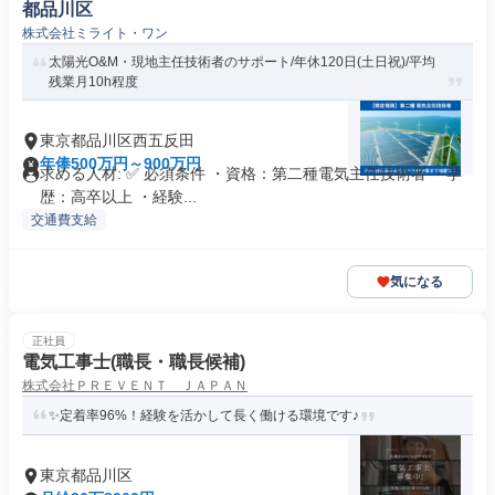
都品川区
株式会社ミライト・ワン
太陽光O&M・現地主任技術者のサポート/年休120日(土日祝)/平均
残業月10h程度
東京都品川区西五反田
年俸500万円～900万円
求める人材: ✅ 必須条件 ・資格：第二種電気主任技術者 ・学
歴：高卒以上 ・経験...
交通費支給
気になる
正社員
電気工事士(職長・職長候補)
株式会社ＰＲＥＶＥＮＴ ＪＡＰＡＮ
✨定着率96%！経験を活かして長く働ける環境です♪
東京都品川区