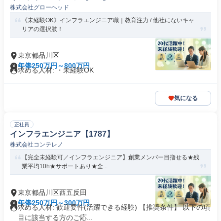
株式会社グローヘッド
《未経験OK》インフラエンジニア職｜教育注力 / 他社にないキャ
リアの選択肢！
東京都品川区
年俸250万円～800万円
求める人材: ・未経験OK
気になる
正社員
インフラエンジニア【1787】
株式会社コンテレノ
【完全未経験可／インフラエンジニア】創業メンバー目指せる★残
業平均10h★サポートあり★全...
東京都品川区西五反田
年俸250万円～300万円
求める人材: 歓迎要件(活躍できる経験) 【推奨条件】 以下の項
目に該当する方のご応...