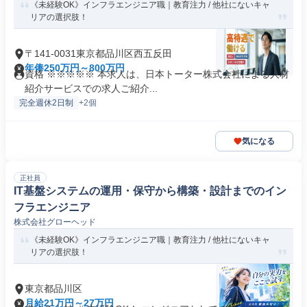
《未経験OK》インフラエンジニア職｜教育注力 / 他社にないキャ
リアの選択肢！
〒141-0031東京都品川区西五反田
年俸250万円～800万円
資格 ※※※※※ 本求人は、日本トーター株式会社による人材
紹介サービスでの求人ご紹介...
完全週休2日制
+2個
気になる
正社員
IT基盤システムの運用・保守から構築・設計までのイン
フラエンジニア
株式会社グローヘッド
《未経験OK》インフラエンジニア職｜教育注力 / 他社にないキャ
リアの選択肢！
東京都品川区
月給21万円～27万円