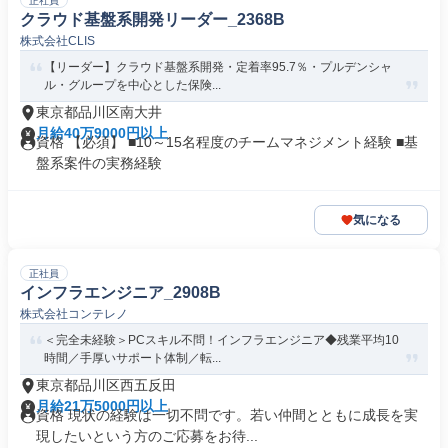
正社員
クラウド基盤系開発リーダー_2368B
株式会社CLIS
【リーダー】クラウド基盤系開発・定着率95.7％・プルデンシャ
ル・グループを中心とした保険...
東京都品川区南大井
月給40万9000円以上
資格 【必須】 ■10～15名程度のチームマネジメント経験 ■基
盤系案件の実務経験
気になる
正社員
インフラエンジニア_2908B
株式会社コンテレノ
＜完全未経験＞PCスキル不問！インフラエンジニア◆残業平均10
時間／手厚いサポート体制／転...
東京都品川区西五反田
月給21万5000円以上
資格 現状の経験は一切不問です。若い仲間とともに成長を実
現したいという方のご応募をお待...