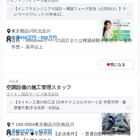
アルファコンピュータ株式会社
【インフラエンジニア※設計～構築フェーズ担当（公共向け）】テ
レワーク/フレックス/年休12...
東京都品川区北品川
年俸650万円～800万円
資格 ・Windowsサーバの設計または構築経験がある方 ＜最終
学歴＞ 高卒以上
気になる
正社員
空調設備の施工管理スタッフ
ダイキン福祉サービス株式会社
【ダイキン工業の特工店 (日本テクニカルサポート)】学歴不問・履
歴書不要|手当充実・社割あ...
〒140-0004東京都品川区南品川
月給25万円～40万円
応募条件 ◆学歴不問 【必須条件】 ・普通自動車免許 ※AT限