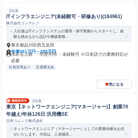
正社員
ITインフラエンジニア(未経験可・研修あり)(184961)
株式会社コンテレノ
入社後はITインフラシステムの運用・保守業務からスタートし、経
験を積みながら設計や構築業務...
東京都品川区西五反田
年俸261万円～289万円
求める人材: ・学歴不問 ・未経験可 ※日本語での業務対応が
必要
社員登用あり
交通費支給
気になる
正社員
東京【ネットワークエンジニア(マネージャー)】創業70
年越え/年休126日 汎用機SE
日本コムシス株式会社
ネットワークエンジニア（マネージャー）としての業務全般をお任
せいたします。今回は、人員補充...