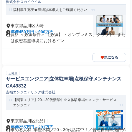
株式会社スカイウイル
福利厚生充実★詳細は本求人をご確認ください！
東京都品川区大崎
年俸450万円～900万円
資格 ＜必須条件＞ 【必須】 ・オンプレミス、クラウド、また
は仮想基盤環境におけるイン...
気になる
正社員
サービスエンジニア|立体駐車場|点検保守メンテナンス_
CA49832
吉福エンジニアリング株式会社
【関東エリア】20～30代活躍中☆立体駐車場のメンテ・サービス
エンジニア
東京都品川区北品川
年俸255万円～291万円
求める人材: 学歴不問／20～30代活躍中！／普通自動車免許(A