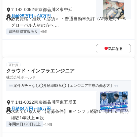
〒142-0052東京都品川区東中延
月給25万円～60万円
必要資格・経験 ＜必須＞ ・普通自動車免許（AT限定可） ※
グローバル人材の方へ ...
資格取得支援あり
+9個
気になる
正社員
クラウド・インフラエンジニア
株式会社ボールド
案件ガチャなし⭕️昇給率98％⭕️【エンジニア主導の働き方】
〒141-0022東京都品川区東五反田
月給34万円～55万円
求めている人材 【応募条件】 ■ インフラ経験1年以上 or 開発
経験1年以上 ■ 設...
年間休日120日以上
+16個