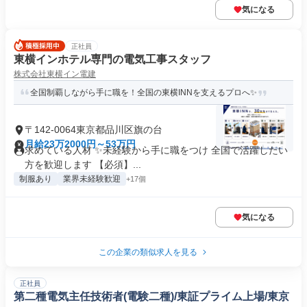
気になる
正社員
東横インホテル専門の電気工事スタッフ
株式会社東横イン電建
全国制覇しながら手に職を！全国の東横INNを支えるプロへ✨
〒142-0064東京都品川区旗の台
月給23万2000円～53万円
求めている人材 ✨未経験から手に職をつけ 全国で活躍したい
方を歓迎します 【必須】...
制服あり
業界未経験歓迎
+17個
気になる
この企業の類似求人を見る
正社員
第二種電気主任技術者(電験二種)/東証プライム上場/東京