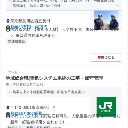
電気工事はありません。やることは“点検のみ”です。一般家庭の電
気設備を、法令に基づいて点検...
東京都品川区西五反田
月給33万円～60万円
求める人材: 【求める人材】 ＜学歴不問、未経験・初心者OK
＞ ※普通自動車免許また...
交通費支給
気になる
正社員
地域総合職|電気システム系統の工事・保守管理
東日本旅客鉄道株式会社
高卒以上／未経験応募可能／研修や手当充実
〒140-0001東京都品川区
月給26万3000円以上
求めている人材 未経験応募可能／人物重視の採用 年間を通じ
新卒・経験者採用を合わせて1...