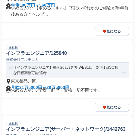
年俸300万円～360万円
求める人材: 【求めるスキル】 下記いずれかのご経験が半年前
後ある方 * ヘルプ...
気になる
正社員
インフラエンジニア/125940
株式会社アルテニカ
【インフラエンジニア】動画2days選考(WEB1回、対面1回)/柔軟
な日程調整可能/選考...
東京都品川区
月給21万5000円～29万5000円
求める人材: ※学歴・経歴・資格一切不問です。
気になる
正社員
インフラエンジニア(サーバー・ネットワーク)/1442763