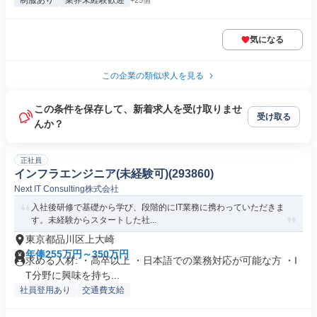
制服あり
業界未経験歓迎
+25個
気になる
この企業の類似求人を見る
この条件を保存して、新着求人を受け取りませ
受け取る
んか？
正社員
インフラエンジニア(未経験可)(293860)
Next IT Consulting株式会社
入社後研修で基礎から学び、段階的にIT業務に携わっていただきま
す。未経験からスタートした社...
東京都品川区上大崎
年俸255万円～350万円
求める人材: ・高卒以上 ・日本語での業務対応が可能な方 ・I
T分野に興味を持ち...
社員登用あり
交通費支給