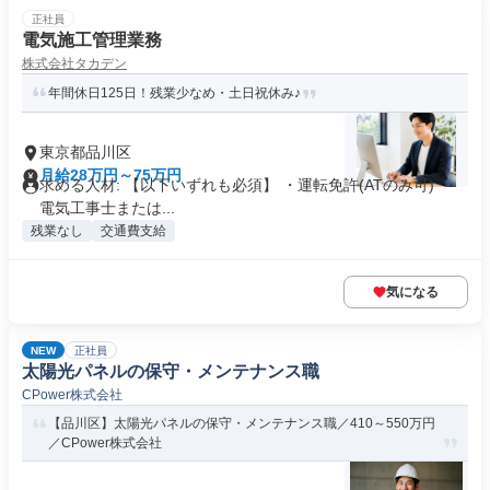
正社員
電気施工管理業務
株式会社タカデン
年間休日125日！残業少なめ・土日祝休み♪
東京都品川区
月給28万円～75万円
求める人材: 【以下いずれも必須】 ・運転免許(ATのみ可) ・
電気工事士または...
残業なし
交通費支給
気になる
NEW
正社員
太陽光パネルの保守・メンテナンス職
CPower株式会社
【品川区】太陽光パネルの保守・メンテナンス職／410～550万円
／CPower株式会社