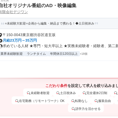
正社員
自社オリジナル番組のAD・映像編集
有限会社デジワン
⭐未経験大歓迎⭐企画から編集・納品まで携わる！◆土日祝休み
〒150-0043東京都渋谷区道玄坂
月給23万円～35万円
求めている人材 ★専門・短大卒以上 ★実務未経験者・経験者、第二新卒
業界未経験歓迎
ランチタイム
年間休日120日以上
+18個
こだわり条件
を設定して求人を絞り込みま
未経験者歓迎
土日祝休み
完全週休2日制
在宅勤務（リモートワーク）OK
転勤なし
服装自由
語学力を活かせる