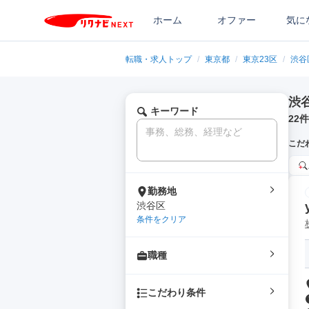
ホーム
オファー
気に
転職・求人トップ
/
東京都
/
東京23区
/
渋谷
渋
キーワード
22
件
こだ
勤務地
渋谷区
条件をクリア
職種
こだわり条件