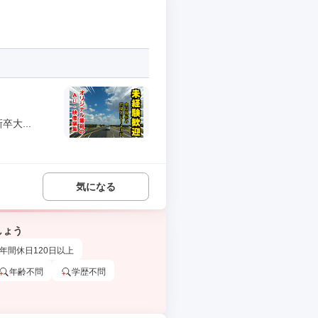
大...
気になる
しょう
年間休日120日以上
年齢不問
学歴不問