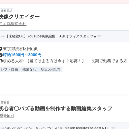
業務委託
映像クリエイター
アエロ株式会社
【未経験OK】YouTube映像編集！★新オフィススタッフ★
東京都渋谷区円山町
時給1600円～3000円
求める人材: 【当てはまる方は今すぐ応募！】 ・長期で勤務できる方..
シフト自由
残業なし
駅近5分以内
正社員
初心者〇バズる動画を制作する動画編集スタッフ
(株)Nexil
“やってみたい”が、きっかけでいい※This job requires at least N1 l...