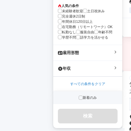
人気の条件
未経験者歓迎
土日祝休み
完全週休2日制
年間休日120日以上
在宅勤務（リモートワーク）OK
転勤なし
服装自由
年齢不問
学歴不問
語学力を活かせる
雇用形態
年収
すべての条件をクリア
新着のみ
検索