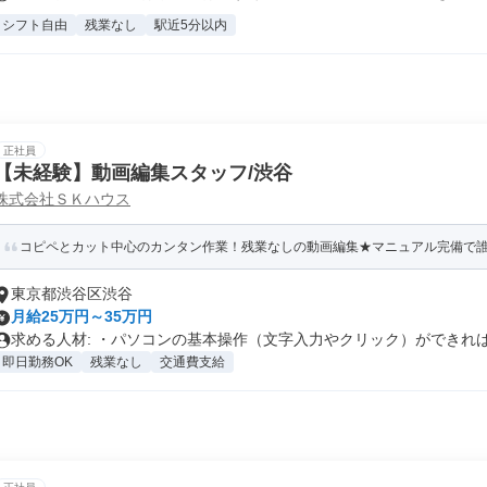
シフト自由
残業なし
駅近5分以内
正社員
【未経験】動画編集スタッフ/渋谷
株式会社ＳＫハウス
コピペとカット中心のカンタン作業！残業なしの動画編集★マニュアル完備で
東京都渋谷区渋谷
月給25万円～35万円
求める人材: ・パソコンの基本操作（文字入力やクリック）ができればO
即日勤務OK
残業なし
交通費支給