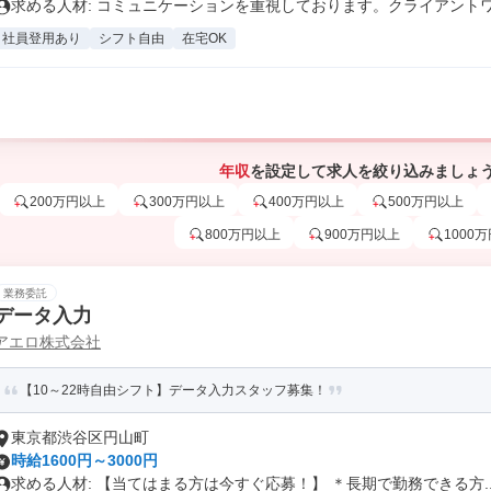
求める人材: コミュニケーションを重視しております。クライアントワー
社員登用あり
シフト自由
在宅OK
年収
を設定して求人を絞り込みましょ
200万円以上
300万円以上
400万円以上
500万円以上
800万円以上
900万円以上
1000
業務委託
データ入力
アエロ株式会社
【10～22時自由シフト】データ入力スタッフ募集！
東京都渋谷区円山町
時給1600円～3000円
求める人材: 【当てはまる方は今すぐ応募！】 ＊長期で勤務できる方..