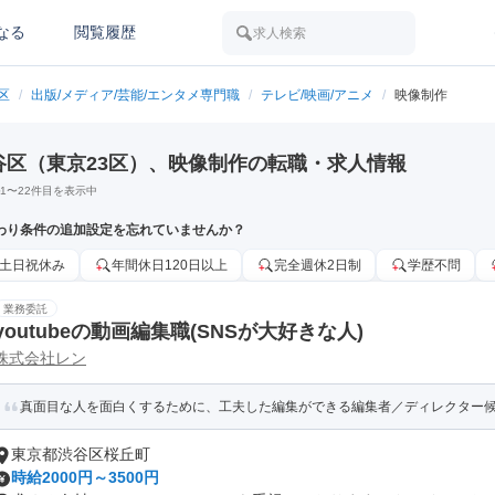
なる
閲覧履歴
求人検索
区
/
出版/メディア/芸能/エンタメ専門職
/
テレビ/映画/アニメ
/
映像制作
谷区（東京23区）、映像制作の転職・求人情報
1
〜
22
件目を表示中
わり条件の追加設定を忘れていませんか？
土日祝休み
年間休日120日以上
完全週休2日制
学歴不問
業務委託
youtubeの動画編集職(SNSが大好きな人)
株式会社レン
真面目な人を面白くするために、工夫した編集ができる編集者／ディレクター
東京都渋谷区桜丘町
時給2000円～3500円