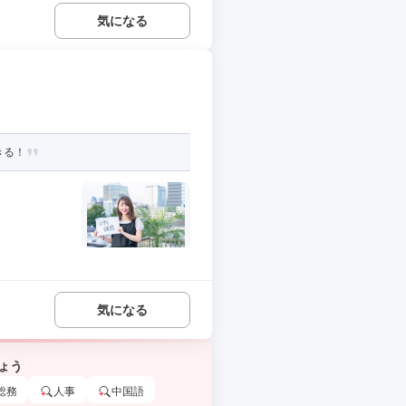
気になる
きる！
気になる
ょう
総務
人事
中国語