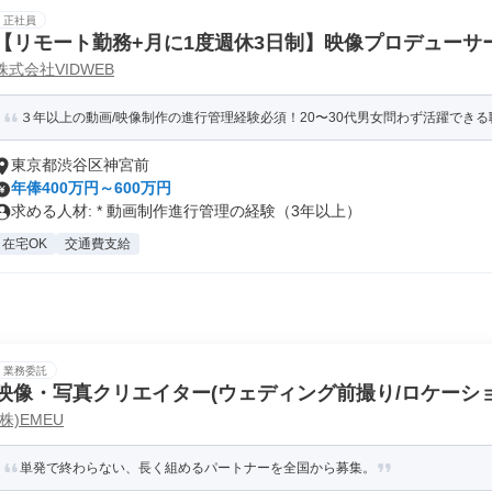
正社員
【リモート勤務+月に1度週休3日制】映像プロデューサ
株式会社VIDWEB
キル不要)
３年以上の動画/映像制作の進行管理経験必須！20〜30代男女問わず活躍できる職
東京都渋谷区神宮前
年俸400万円～600万円
求める人材: * 動画制作進行管理の経験（3年以上）
在宅OK
交通費支給
業務委託
映像・写真クリエイター(ウェディング前撮り/ロケーショ
(株)EMEU
単発で終わらない、長く組めるパートナーを全国から募集。