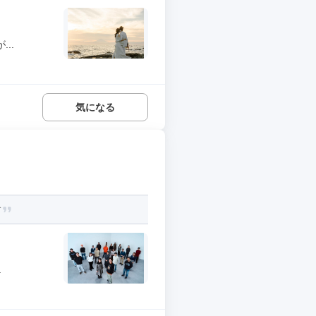
..
気になる
す
.