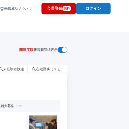
会員登録
ログイン
転職成功ノウハウ
無料
関連度順
新着順
詳細表示
未経験者歓迎
在宅勤務（リモートワーク）OK
家賃補助・住宅手当
候補大募集！