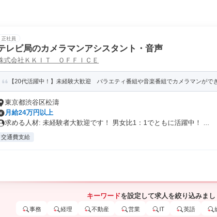
正社員
テレビ局のカメラマンアシスタント・音声
株式会社ＫＫＩＴ ＯＦＦＩＣＥ
【20代活躍中！】未経験大歓迎 バラエティ番組や音楽番組でカメラマンがで
東京都渋谷区松濤
月給24万円以上
求める人材: 未経験者大歓迎です！ 男女比1：1でともに活躍中！ ...
交通費支給
キーワード
を設定して求人を絞り込みまし
事務
経理
不動産
営業
IT
英語