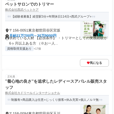
ペットサロンでのトリマー
株式会社西武ペットケア
【経験者募集】経堂駅3分⭐年間休日114日⭐西武グループ⭐
〒156-0051東京都世田谷区宮坂
月給21万700円～30万9000円
求めている人材 【必須条件】 ・トリマーとしての実務経験が
6ヶ月以上ある方 （※お一人...
資格取得支援あり
+17個
気になる
正社員
’’着心地の良さ''を追求したレディースアパレル販売スタ
ッフ
株式会社カドリールインターナショナル
制服有⭐商品購入は任意⭐じっくり接客⭐休み充実⭐個人ノルマ無
〒158-0094東京都世田谷区玉川