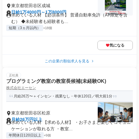
東京都世田谷区成城
日給1万4000円～1万8000円
求めている人材 【必須条件】 普通自動車免許（AT限定を含
む） ◆未経験者も経験者も...
短期（3ヵ月以内）
+18個
気になる
この企業の類似求人を見る
正社員
プログラミング教室の教室長候補(未経験OK)
株式会社エーセン
月給26万〜＋インセン・残業なし・年休120日／明大前1分
東京都世田谷区松原
月給26万円以上
求めている人材 【求める人材】 ・お子さまと楽しくコミュニ
ケーションが取れる方 ・教室...
年間休日120日以上
+9個