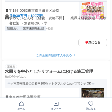
〒156-0052東京都世田谷区経堂
月給30万円～100万円
求めている人材 【経験・資格不問】 ・業界未経験歓迎 ・経験
者歓迎 ・無資格OK ・学...
制服あり
業界未経験歓迎
+32個
気になる
この企業の類似求人を見る
正社員
水回りを中心としたリフォームにおける施工管理
株式会社ビムス
✅同業転職者の定着率100％✅トラブル少なめ✅ブランクOK
東京都世田谷区松原
月給30万円～35万円
求めている人材 ブランクOK 第二新卒歓迎 U・Iターン歓迎 20
ホーム
オファー
気になる
代・30代・40代の...