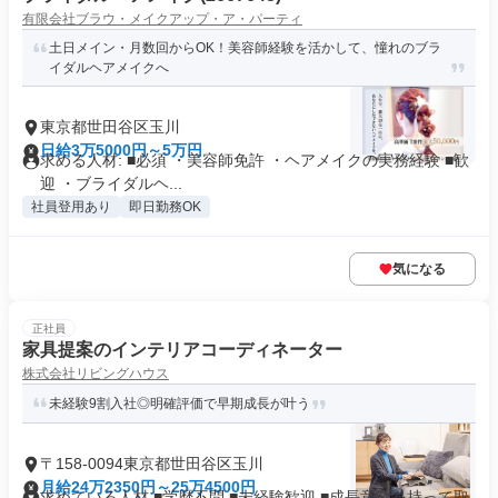
有限会社ブラウ・メイクアップ・ア・パーティ
土日メイン・月数回からOK！美容師経験を活かして、憧れのブラ
イダルヘアメイクへ
東京都世田谷区玉川
日給3万5000円～5万円
求める人材: ■必須 ・美容師免許 ・ヘアメイクの実務経験 ■歓
迎 ・ブライダルヘ...
社員登用あり
即日勤務OK
気になる
正社員
家具提案のインテリアコーディネーター
株式会社リビングハウス
未経験9割入社◎明確評価で早期成長が叶う
〒158-0094東京都世田谷区玉川
月給24万2350円～25万4500円
求めている人材 ■学歴不問 ■未経験歓迎 ■成長意欲を持って取