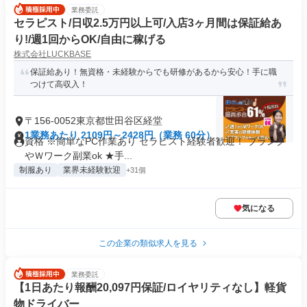
業務委託
セラピスト/日収2.5万円以上可/入店3ヶ月間は保証給あ
り!/週1回からOK/自由に稼げる
株式会社LUCKBASE
保証給あり！無資格・未経験からでも研修があるから安心！手に職
つけて高収入！
〒156-0052東京都世田谷区経堂
1業務あたり 2109円～2428円（業務 60分）
資格 ※簡単なPC作業あり セラピスト経験者歓迎！ ブランク
やＷワーク副業ok ★手...
制服あり
業界未経験歓迎
+31個
気になる
この企業の類似求人を見る
業務委託
【1日あたり報酬20,097円保証/ロイヤリティなし】軽貨
物ドライバー