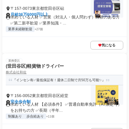
〒157-0073東京都世田谷区砧
月給36万6000円以上
求めている人材 ✅営業（対法人・個人問わず）経験のある方
✅第二新卒歓迎 ✅業界知識・...
業界未経験歓迎
+27個
気になる
業務委託
(世田谷区)軽貨物ドライバー
株式会社和佐
『インセン有✅最低保証有！週休二日制で月50万も可能✨』
〒156-0052東京都世田谷区経堂
完全歩合制
求めている人材 【必須条件】 ✅普通自動車免許（AT限定可）
をお持ちの方 ✅長期（半年...
制服あり
歩合給あり
+11個