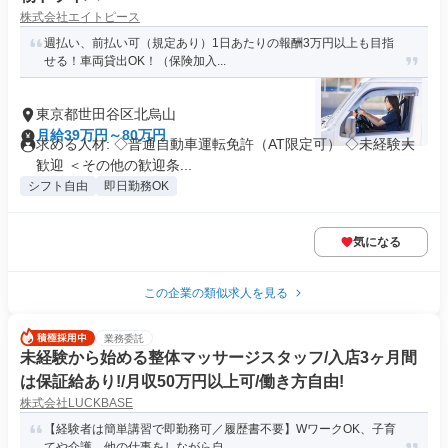
株式会社エイトピース
週払い、前払い可（規定あり）1日あたりの報酬3万円以上も目指
せる！車両貸出OK！（保険加入...
東京都世田谷区北烏山
月給39万円～80万円
求める人材: ◇普通自動車運転免許（AT限定可） ◇未経験大
歓迎 ＜その他の歓迎条...
シフト自由
即日勤務OK
気になる
この企業の類似求人を見る
業務委託
未経験から始める整体マッサージスタッフ/入店3ヶ月間
は保証給あり!/月収50万円以上可/働き方自由!
株式会社LUCKBASE
【経験者は簡単講習で即勤務可／履歴書不要】WワークOK、子育
てや介護、他の仕事をしながら自...