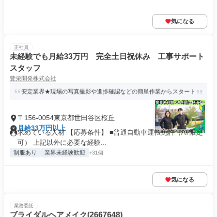
気になる
正社員
未経験でも月給33万円 完全土日祝休み 工事サポート
スタッフ
豊栄開発株式会社
安定業界★現場の写真撮影や進捗確認などの簡単作業からスタート
〒156-0054東京都世田谷区桜丘
月給33万円以上
求めている人材 【応募条件】 ■普通自動車運転免許（AT限定
可） 上記以外に必要な経験...
制服あり
業界未経験歓迎
+31個
気になる
業務委託
ブライダルヘアメイク(2667648)