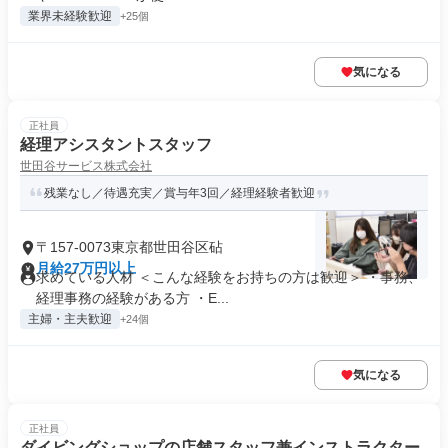
業界未経験歓迎
+25個
気になる
正社員
経理アシスタントスタッフ
世田谷サービス株式会社
残業なし／待遇充実／賞与年3回／経理経験者歓迎
〒157-0073東京都世田谷区砧
月給27万円以上
求めている人材 ＜こんな経験をお持ちの方は歓迎＞ ・事務、
経理事務の経験がある方 ・E...
主婦・主夫歓迎
+24個
気になる
正社員
ダイビングショップの店舗スタッフ兼インストラクター