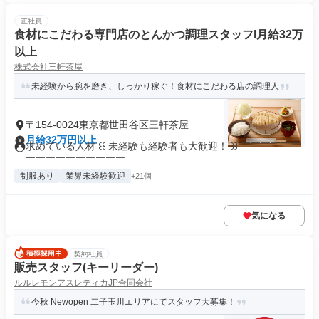
正社員
食材にこだわる専門店のとんかつ調理スタッフl月給32万
以上
株式会社三軒茶屋
未経験から腕を磨き、しっかり稼ぐ！食材にこだわる店の調理人
〒154-0024東京都世田谷区三軒茶屋
月給32万円以上
求めている人材 ꒰꒰ 未経験も経験者も大歓迎！ ꒱꒱ ￣￣￣￣￣￣
￣￣￣￣￣￣￣￣￣￣...
制服あり
業界未経験歓迎
+21個
気になる
契約社員
販売スタッフ(キーリーダー)
ルルレモンアスレティカJP合同会社
今秋 Νewopen 二子玉川エリアにてスタッフ大募集！