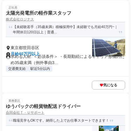
正社員
太陽光発電所の軽作業スタッフ
株式会社ロジナス
【未経験若手（35歳未満）積極採用中】未経験でも月給40万円~｜
年間休日120日以上｜普通...
東京都世田谷区
月給40万円以上
求める人材: ＜必須条件＞ ・長期勤続によるキャリア形成のた
め35歳未満（例外事由3...
交通費支給
駅近5分以内
気になる
業務委託
ゆうパックの軽貨物配送ドライバー
合同会社Ｔ・Ｕサポート
職場見学もOKです。納得した上でお仕事スタートできます！