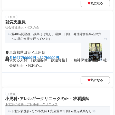
気になる
正社員
就労支援員
社会福祉法人トポスの会
週40時間勤務。残業ほぼ無し。週休二日制。発達障害当事者の方
への就労支援を行っています。
東京都世田谷区上用賀
月給27万6000円～32万6000円
求める人材: 【歓迎要件、歓迎資格】 ・精神保健福祉士 ・社
会福祉士 ・臨床心...
気になる
正社員
小児科･アレルギークリニックの正・准看護師
下北沢小児科・アレルギークリニック
下北沢駅徒歩2分の小児科★完全週休2日制★固定残業なし