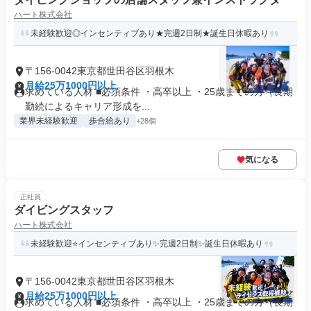
ハート株式会社
未経験歓迎◎インセンティブあり★完週2日制★誕生日休暇あり
〒156-0042東京都世田谷区羽根木
月給25万1000円以上
求めている人材 ■必須条件 ・高卒以上 ・25歳までの方（長期
勤続によるキャリア形成を...
業界未経験歓迎
歩合給あり
+28個
気になる
正社員
ダイビングスタッフ
ハート株式会社
未経験歓迎⭐インセンティブあり✨完週2日制✨誕生日休暇あり
〒156-0042東京都世田谷区羽根木
月給25万1000円以上
求めている人材 ■必須条件 ・高卒以上 ・25歳までの方（長期