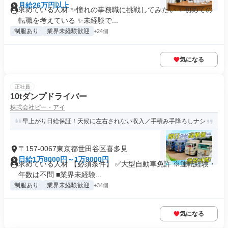
月給26万円以上
求めている人材 ✨憧れの事務職に挑戦してみたい ✨初めての
転職を考えている ✨未経験で...
制服あり
業界未経験歓迎
+24個
気になる
正社員
10tダンプドライバー
株式会社ピー・アイ
早上がり日給保証！天候に左右されない収入／手積み手降ろしナシ
〒157-0067東京都世田谷区喜多見
日給1万8000円～1万9000円
求めている人材 【必須条件】 ✅大型自動車免許 ※運転経験・
年数は不問 ■業界未経験...
制服あり
業界未経験歓迎
+34個
気になる