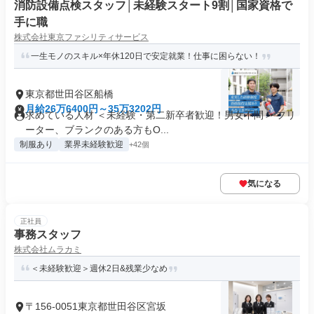
消防設備点検スタッフ│未経験スタート9割│国家資格で
手に職
株式会社東京ファシリティサービス
一生モノのスキル×年休120日で安定就業！仕事に困らない！
東京都世田谷区船橋
月給26万6400円～35万3202円
求めている人材 ＜未経験・第二新卒者歓迎！男女不問＞ フリ
ーター、ブランクのある方もO...
制服あり
業界未経験歓迎
+42個
気になる
正社員
事務スタッフ
株式会社ムラカミ
＜未経験歓迎＞週休2日&残業少なめ
〒156-0051東京都世田谷区宮坂