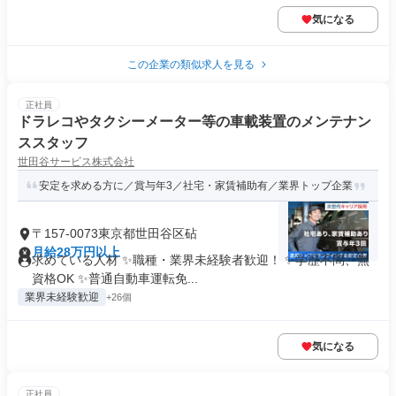
気になる
この企業の類似求人を見る
正社員
ドラレコやタクシーメーター等の車載装置のメンテナン
ススタッフ
世田谷サービス株式会社
安定を求める方に／賞与年3／社宅・家賃補助有／業界トップ企業
〒157-0073東京都世田谷区砧
月給28万円以上
求めている人材 ✨職種・業界未経験者歓迎！ ✨学歴不問、無
資格OK ✨普通自動車運転免...
業界未経験歓迎
+26個
気になる
正社員