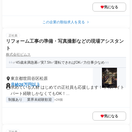
気になる
この企業の類似求人を見る
正社員
リフォーム工事の準備・写真撮影などの現場アシスタン
ト
株式会社ビムス
✅45歳未満急募✅実7.5h✅運転できればOK✅力仕事少なめ
東京都世田谷区松原
月給26万円以上
求めている人材 はじめての正社員も応援します！ アルバイト
パート経験しかなくてもOK！...
制服あり
業界未経験歓迎
+24個
気になる
正社員