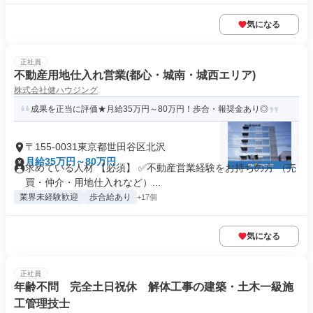
気になる
正社員
不動産用地仕入れ営業(都心・城南・城西エリア)
株式会社健ハウジング
成果を正当に評価★月給35万円～80万円！歩合・報奨金あり◎
〒155-0031東京都世田谷区北沢
月給35万円～80万円
求めている人材 【必須】 ✅不動産営業経験をお持ちの方 （売
買・仲介・用地仕入れなど）...
業界未経験歓迎
歩合給あり
+17個
気になる
正社員
年齢不問 完全土日祝休 解体工事の建築・土木一級施
工管理技士