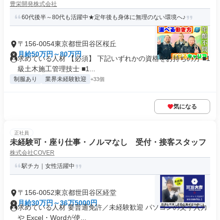
豊栄開発株式会社
60代後半～80代も活躍中★定年後も身体に無理のない環境へ♪
〒156-0054東京都世田谷区桜丘
月給50万円～80万円
求めている人材 【必須】 下記いずれかの資格をお持ちの方 ■1
級土木施工管理技士 ■1...
制服あり
業界未経験歓迎
+33個
気になる
正社員
未経験可・座り仕事・ノルマなし 受付・接客スタッフ
株式会社COVER
駅チカ｜女性活躍中
〒156-0052東京都世田谷区経堂
月給30万円～36万5000円
求めている人材 要普通免許／未経験歓迎 パソコンの文字入力
や Excel・Wordが使...