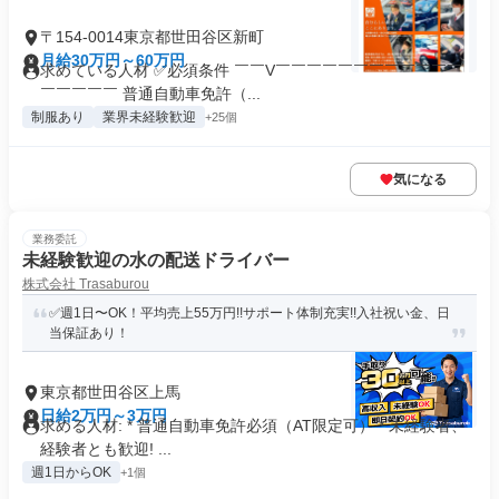
〒154-0014東京都世田谷区新町
月給30万円～60万円
求めている人材 ✅必須条件 ￣￣V￣￣￣￣￣￣￣￣￣￣￣￣
￣￣￣￣￣ 普通自動車免許（...
制服あり
業界未経験歓迎
+25個
気になる
業務委託
未経験歓迎の水の配送ドライバー
株式会社 Trasaburou
✅週1日〜OK！平均売上55万円!!サポート体制充実!!入社祝い金、日
当保証あり！
東京都世田谷区上馬
日給2万円～3万円
求める人材: * 普通自動車免許必須（AT限定可） * 未経験者、
経験者とも歓迎! ...
週1日からOK
+1個