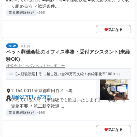
り組める方 ＜歓迎条件...
業界未経験歓迎
+26個
気になる
NEW
正社員
ペット葬儀会社のオフィス事務・受付アシスタント(未経
験OK)
株式会社ジャパンペットセレモニー
【未経験歓迎】引っ越し祝い金20万円支給！有給消化率100％
〒154-0011東京都世田谷区上馬
月給22万円～47万円
求めている人材 【未経験でも歓迎いたします】 ＊学歴不問 ＊
資格不要 ＊第二新卒歓迎 ...
業界未経験歓迎
+16個
気になる