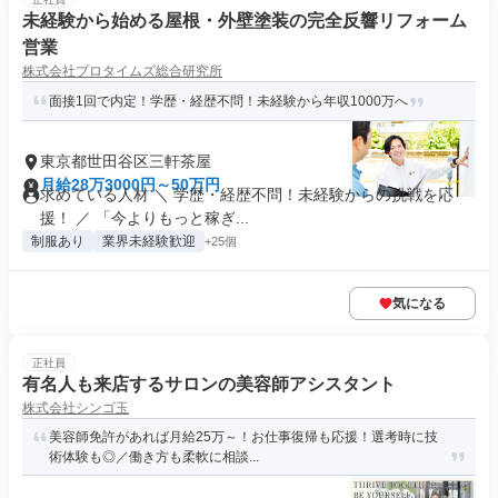
未経験から始める屋根・外壁塗装の完全反響リフォーム
営業
株式会社プロタイムズ総合研究所
面接1回で内定！学歴・経歴不問！未経験から年収1000万へ
東京都世田谷区三軒茶屋
月給28万3000円～50万円
求めている人材 ＼ 学歴・経歴不問！未経験からの挑戦を応
援！ ／ 「今よりもっと稼ぎ...
制服あり
業界未経験歓迎
+25個
気になる
正社員
有名人も来店するサロンの美容師アシスタント
株式会社シンゴ玉
美容師免許があれば月給25万～！お仕事復帰も応援！選考時に技
術体験も◎／働き方も柔軟に相談...