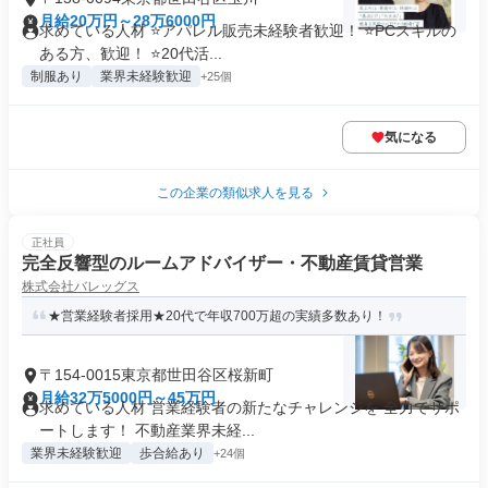
月給20万円～28万6000円
求めている人材 ⭐アパレル販売未経験者歓迎！ ⭐PCスキルの
ある方、歓迎！ ⭐20代活...
制服あり
業界未経験歓迎
+25個
気になる
この企業の類似求人を見る
正社員
完全反響型のルームアドバイザー・不動産賃貸営業
株式会社バレッグス
★営業経験者採用★20代で年収700万超の実績多数あり！
〒154-0015東京都世田谷区桜新町
月給32万5000円～45万円
求めている人材 営業経験者の新たなチャレンジを 全力でサポ
ートします！ 不動産業界未経...
業界未経験歓迎
歩合給あり
+24個