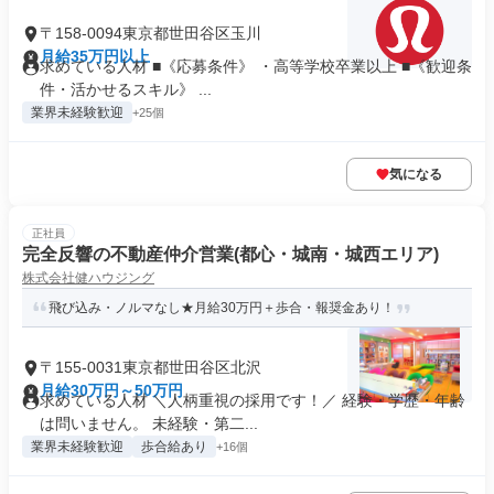
〒158-0094東京都世田谷区玉川
月給35万円以上
求めている人材 ■《応募条件》 ・高等学校卒業以上 ■《歓迎条
件・活かせるスキル》 ...
業界未経験歓迎
+25個
気になる
正社員
完全反響の不動産仲介営業(都心・城南・城西エリア)
株式会社健ハウジング
飛び込み・ノルマなし★月給30万円＋歩合・報奨金あり！
〒155-0031東京都世田谷区北沢
月給30万円～50万円
求めている人材 ＼人柄重視の採用です！／ 経験・学歴・年齢
は問いません。 未経験・第二...
業界未経験歓迎
歩合給あり
+16個