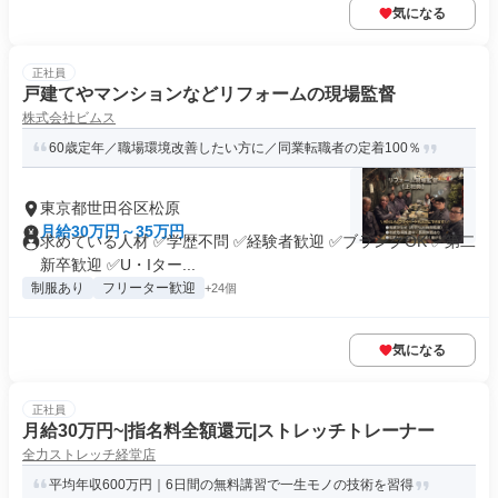
気になる
正社員
戸建てやマンションなどリフォームの現場監督
株式会社ビムス
60歳定年／職場環境改善したい方に／同業転職者の定着100％
東京都世田谷区松原
月給30万円～35万円
求めている人材 ✅学歴不問 ✅経験者歓迎 ✅ブランクOK ✅第二
新卒歓迎 ✅U・Iター...
制服あり
フリーター歓迎
+24個
気になる
正社員
月給30万円~|指名料全額還元|ストレッチトレーナー
全力ストレッチ経堂店
平均年収600万円｜6日間の無料講習で一生モノの技術を習得