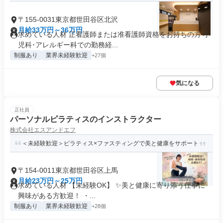
〒155-0031東京都世田谷区北沢
月給33万円～36万円
求めている人材 正看護師または准看護師資格をお持ちの方 小
児科･アレルギー科での勤務経...
制服あり
業界未経験歓迎
+27個
気になる
正社員
パーソナルピラティスのインストラクター
株式会社エスアンドエフ
＜未経験歓迎＞ピラティス×ファスティングで美と健康をサポート
〒154-0011東京都世田谷区上馬
月給23万円～25万円
求めている人材 【未経験OK】 ✨美と健康に寄り添う仕事に
興味がある方歓迎！ ・...
制服あり
業界未経験歓迎
+28個