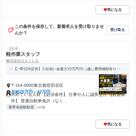
気になる
この条件を保存して、新着求人を受け取りませ
受け取る
んか？
正社員
軽作業スタッフ
株式会社ＧＵＩＬＤ
【✅即日内定有】入社祝い金最大10万円/引っ越し費用補助有り
〒154-0000東京都世田谷区
月給25万円～42万円
求めている人材 【必須条件】 仕事や人に誠実な方 【歓迎条
件】 普通自動車免許（なく...
業界未経験歓迎
+14個
気になる