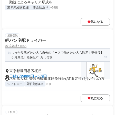
勤続によるキャリア形成を...
業界未経験歓迎
歩合給あり
+28個
気になる
業務委託
軽バン宅配ドライバー
株式会社KIKKA
しっかり稼ぎたい人も自分のペースで働きたい人も歓迎！研修後1
ヶ月最低日給保証2.5万円付き...
東京都世田谷区桜丘
日給2万5000円～5万円
求める人材: 普通自動車運転免許証(AT限定可)をお持ちの方
シフト自由
即日勤務OK
+1個
気になる
正社員