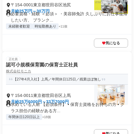
〒154-0001東京都世田谷区池尻
月給25万円～30万円
必要資格・経験 ＜必須＞ ・美容師免許 久しぶりにお仕事復帰
したい方、 ブランク...
未経験者歓迎
時短勤務あり
+11個
気になる
正社員
認可小規模保育園の保育士正社員
株式会社モニカ
【27年4月入社】上馬／年間休日125日／残業ほぼ無し
〒154-0011東京都世田谷区上馬
月給25万6000円～33万7000円
求めている人材 【必須条件】 • 保育士資格をお持ちの方 • ク
ラス担任の経験がある方...
年間休日120日以上
+18個
気になる