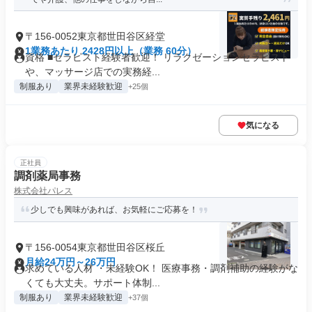
〒156-0052東京都世田谷区経堂
1業務あたり 2428円以上（業務 60分）
資格 ■セラピスト経験者歓迎！ リラクゼーションセラピスト
や、マッサージ店での実務経...
制服あり
業界未経験歓迎
+25個
気になる
正社員
調剤薬局事務
株式会社パレス
少しでも興味があれば、お気軽にご応募を！
〒156-0054東京都世田谷区桜丘
月給24万円～26万円
求めている人材 ・未経験OK！ 医療事務・調剤補助の経験がな
くても大丈夫。サポート体制...
制服あり
業界未経験歓迎
+37個