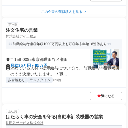
この企業の類似求人を見る
正社員
注文住宅の営業
株式会社アイ工務店
前職給与考慮◎年収1000万円以上も可◎年末年始16連休あり
〒158-0095東京都世田谷区瀬田
月給35万円～65万円
求めている人材 ⭐提示給与については、 前職給与・役職考慮
のうえ決定いたします。 ＊職...
歩合給あり
ランチタイム
+23個
気になる
正社員
はたらく車の安全を守る|自動車計装機器の営業
世田谷サービス株式会社