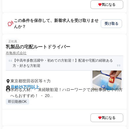
気になる
この条件を保存して、新着求人を受け取りませ
受け取る
んか？
正社員
乳製品の宅配ルートドライバー
布亀株式会社
【中高年多数活躍中・初めての方歓迎！】配達や宅配の経験ある
方・好きな方歓迎
東京都世田谷区等々力
月給25万円以上
求める人材: ・ 未経験歓迎！ハローワークでお仕事探し中の方
へもおすすめ！ ・ 20...
即日勤務OK
気になる