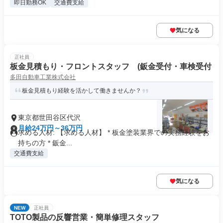
即日勤務OK
交通費支給
気になる
正社員
板金見積もり・フロントスタッフ (鈑金受付・車検受付
多田自動車工業株式会社
板金見積もり経験を活かして働きませんか？
東京都世田谷区代沢
月給24万円～36万円
求める人材: 【求める人材】 * 板金塗装業界での実務​経験をお
持ちの方 * 鈑金...
交通費支給
気になる
NEW
正社員
TOTO製品の反響営業・簡単修理スタッフ