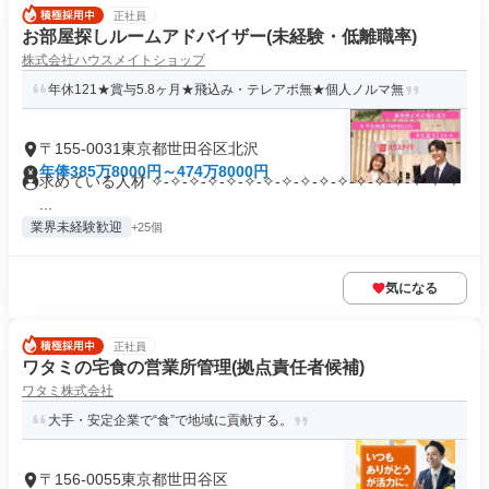
正社員
お部屋探しルームアドバイザー(未経験・低離職率)
株式会社ハウスメイトショップ
年休121★賞与5.8ヶ月★飛込み・テレアポ無★個人ノルマ無
〒155-0031東京都世田谷区北沢
年俸385万8000円～474万8000円
求めている人材 ✧-✧-✧-✧-✧-✧-✧-✧-✧-✧-✧-✧-✧-✧-✧-✧-✧
...
業界未経験歓迎
+25個
気になる
正社員
ワタミの宅食の営業所管理(拠点責任者候補)
ワタミ株式会社
大手・安定企業で“食”で地域に貢献する。
〒156-0055東京都世田谷区