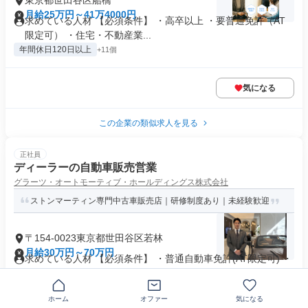
東京都世田谷区船橋
月給25万円～41万4000円
求めている人材 【必須条件】 ・高卒以上 ・要普通免許（AT
限定可） ・住宅・不動産業...
年間休日120日以上
+11個
気になる
この企業の類似求人を見る
正社員
ディーラーの自動車販売営業
グラーツ・オートモーティブ・ホールディングス株式会社
ストンマーティン専門中古車販売店｜研修制度あり｜未経験歓迎
〒154-0023東京都世田谷区若林
月給30万円～70万円
求めている人材 【必須条件】 ・普通自動車免許(AT限定可) ・
基本的なPCスキル(E...
業界未経験歓迎
+12個
ホーム
オファー
気になる