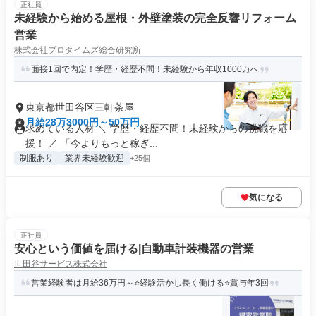
正社員
未経験から始める屋根・外壁塗装の完全反響リフォーム
営業
株式会社プロタイムズ総合研究所
面接1回で内定！学歴・経歴不問！未経験から年収1000万へ
東京都世田谷区三軒茶屋
月給28万3000円～50万円
求めている人材 ＼ 学歴・経歴不問！未経験からの挑戦を応
援！ ／ 「今よりもっと稼ぎ...
制服あり
業界未経験歓迎
+25個
気になる
正社員
安心という価値を届ける|自動車計装機器の営業
世田谷サービス株式会社
営業経験者は月給36万円～⭐経験活かし長く働ける⭐賞与年3回