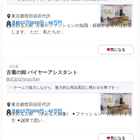
東京都世田谷区代沢
月給23万5000円～40万円
求める人材: 古着やファッションの知識・経験がある方は歓迎
します。 ただ、私たちが...
気になる
正社員
古着の卸 バイヤーアシスタント
株式会社Focus Rag
チームで協力しながら、魅力的な商品選定に携わる仕事です
東京都世田谷区代沢
月給23万5000円～40万円
求める人材: 《求める人物像》 ⚫︎ファッション・古着が好きな
方 ⚫︎誠実で思い...
気になる