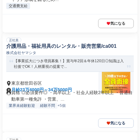
交通費支給
気になる
正社員
介護用品・福祉用具のレンタル・販売営業/ca001
株式会社ヤマシタ
【事業拡大につき増員募集！】賞与年2回＆年休120日◎知識は入
社後でOK！人柄重視の提案で...
東京都世田谷区
月給23万4000円～34万5000円
資格 ◎必須要件◎ ・高卒以上 ・社会人経験2年以上 ・普通自
動車第一種免許 ・営業、...
業界未経験歓迎
経験不問
+5個
気になる
正社員