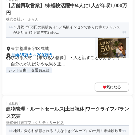
【店舗買取営業】/未経験活躍中/4人に1人が年収1,000万
円
株式会社いーふらん
＼月収150万円の実績あり✨／高額インセンでさらに稼ぐチャンス
があります❗ ✨賞与年2回✨...
東京都世田谷区成城
月給35万円～200万円
求める人材: 【求める人物像】 ・人と話すことが好きな方 ・
自分のがんばりや成果を正...
シフト自由
交通費支給
気になる
正社員
建物管理・ルートセールス|土日祝休|ワークライフバラン
ス充実
株式会社東京ファシリティサービス
地域に愛され信頼される『あなぶきグループ』の一員！未経験歓迎