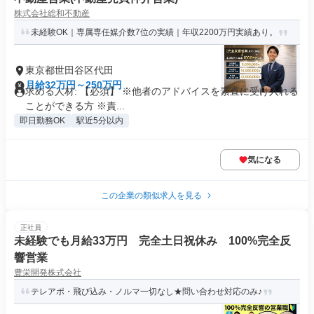
株式会社総和不動産
未経験OK｜専属専任媒介数7位の実績｜年収2200万円実績あり。
東京都世田谷区代田
月給32万円～250万円
求める人材: 【必須】 ※他者のアドバイスを素直に受け入れる
ことができる方 ※責...
即日勤務OK
駅近5分以内
気になる
この企業の類似求人を見る
正社員
未経験でも月給33万円 完全土日祝休み 100%完全反
響営業
豊栄開発株式会社
テレアポ・飛び込み・ノルマ一切なし★問い合わせ対応のみ♪