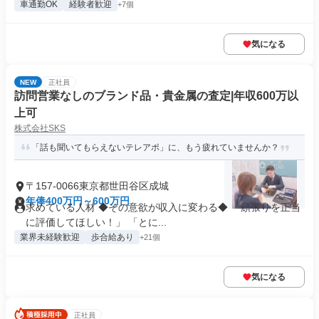
車通勤OK
経験者歓迎
+7個
気になる
NEW
正社員
訪問営業なしのブランド品・貴金属の査定|年収600万以
上可
株式会社SKS
「話も聞いてもらえないテレアポ」に、もう疲れていませんか？
〒157-0066東京都世田谷区成城
年俸400万円～600万円
求めている人材 ◆その意欲が収入に変わる◆ 「頑張りを正当
に評価してほしい！」 「とに...
業界未経験歓迎
歩合給あり
+21個
気になる
正社員