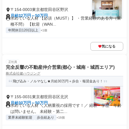
〒154-0003東京都世田谷区野沢
月給32万円～50万円
求めている人材 【必須（MUST）】 ・営業経験のある方（業
種不問） 【歓迎（WAN...
年間休日120日以上
+1個
気になる
正社員
完全反響の不動産仲介営業(都心・城南・城西エリア)
株式会社健ハウジング
飛び込み・ノルマなし★月給30万円＋歩合・報奨金あり！
〒155-0031東京都世田谷区北沢
月給30万円～50万円
求めている人材 ＼人柄重視の採用です！／ 経験・学歴・年齢
は問いません。 未経験・第二...
業界未経験歓迎
歩合給あり
+16個