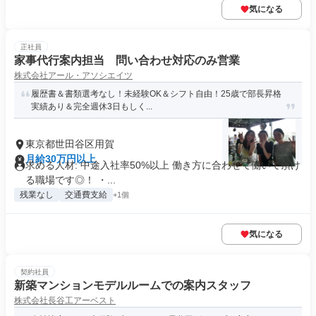
気になる
正社員
家事代行案内担当 問い合わせ対応のみ営業
株式会社アール・アソシエイツ
履歴書＆書類選考なし！未経験OK＆シフト自由！25歳で部長昇格
実績あり＆完全週休3日もしく...
東京都世田谷区用賀
月給30万円以上
求める人材: 中途入社率50%以上 働き方に合わせて働いて頂け
る職場です◎！ ・...
残業なし
交通費支給
+1個
気になる
契約社員
新築マンションモデルルームでの案内スタッフ
株式会社長谷工アーベスト