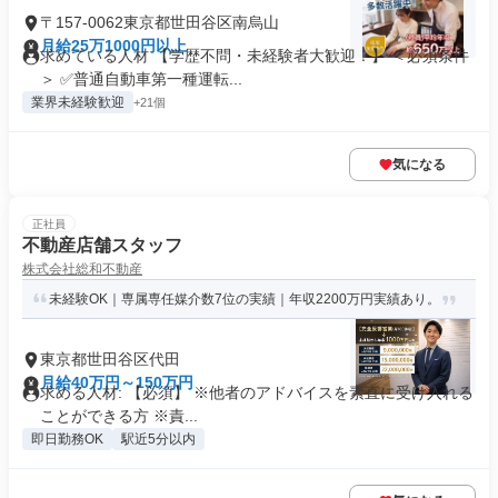
〒157-0062東京都世田谷区南烏山
月給25万1000円以上
求めている人材 【学歴不問・未経験者大歓迎！】 ＜必須条件
＞ ✅普通自動車第一種運転...
業界未経験歓迎
+21個
気になる
正社員
不動産店舗スタッフ
株式会社総和不動産
未経験OK｜専属専任媒介数7位の実績｜年収2200万円実績あり。
東京都世田谷区代田
月給40万円～150万円
求める人材: 【必須】 ※他者のアドバイスを素直に受け入れる
ことができる方 ※責...
即日勤務OK
駅近5分以内