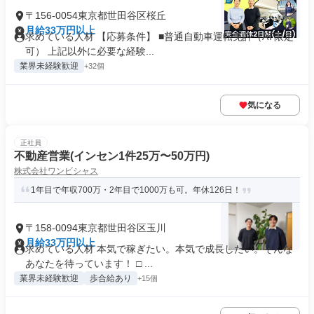
〒156-0054東京都世田谷区桜丘
月給33万円以上
求めている人材 【応募条件】 ■普通自動車運転免許（AT限定
可） 上記以外に必要な経験...
業界未経験歓迎
+32個
気になる
正社員
不動産営業(インセン1件25万〜50万円)
株式会社ワンビシャス
1年目で年収700万・2年目で1000万も可。年休126日！
〒158-0094東京都世田谷区玉川
月給33万円以上
求めている人材 本気で稼ぎたい。本気で成長したい。そんな
あなたを待っています！ □ ...
業界未経験歓迎
歩合給あり
+15個