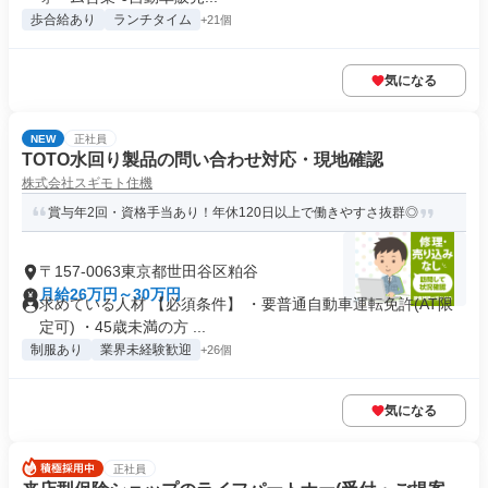
歩合給あり
ランチタイム
+21個
気になる
NEW
正社員
TOTO水回り製品の問い合わせ対応・現地確認
株式会社スギモト住機
賞与年2回・資格手当あり！年休120日以上で働きやすさ抜群◎
〒157-0063東京都世田谷区粕谷
月給26万円～30万円
求めている人材 【必須条件】 ・要普通自動車運転免許(AT限
定可) ・45歳未満の方 ...
制服あり
業界未経験歓迎
+26個
気になる
正社員