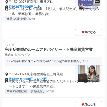
〒157-0073東京都世田谷区砧
月給36万6000円以上
求めている人材 ✅営業（対法人・個人問わず）経験のある方
✅第二新卒歓迎 ✅業界知識・...
業界未経験歓迎
+27個
気になる
正社員
完全反響型のルームアドバイザー・不動産賃貸営業
株式会社バレッグス
★営業経験者採用★20代で年収700万超の実績多数あり！
〒154-0024東京都世田谷区三軒茶屋
月給32万5000円～45万円
求めている人材 営業経験者の新たなチャレンジを 全力でサポ
ートします！ 不動産業界未経...
業界未経験歓迎
歩合給あり
+23個
気になる