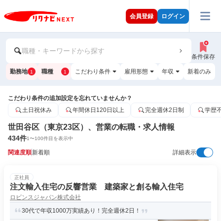
会員登録
ログイン
職種・キーワードから探す
条件保存
勤務地
職種
こだわり条件
雇用形態
年収
新着のみ
1
1
こだわり条件の追加設定を忘れていませんか？
土日祝休み
年間休日120日以上
完全週休2日制
学歴
世田谷区（東京23区）、営業の転職・求人情報
434
件
1
〜
100
件目を表示中
関連度順
新着順
詳細表示
正社員
注文輸入住宅の反響営業 建築家と創る輸入住宅
ロビンスジャパン株式会社
30代で年収1000万実績あり！完全週休2日！