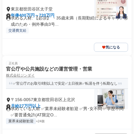
東京都世田谷区太子堂
年俸400万円～720万円
求める人材: 【必須】 ・35歳未満（長期勤続によるキャリア形
成のため・例外事由3号...
交通費支給
気になる
正社員
官公庁や公共施設などの運営管理・営業
株式会社ジンダイ
✅官公庁のお取引8割以上で安定✅土日祝休✅転居を伴う転勤なし
〒156-0057東京都世田谷区上北沢
月給27万円以上
求めている人材 ✅業界未経験者歓迎 ✅男･女不問 ✅学歴不問
✅要普通免許(AT限定O...
業界未経験歓迎
+24個