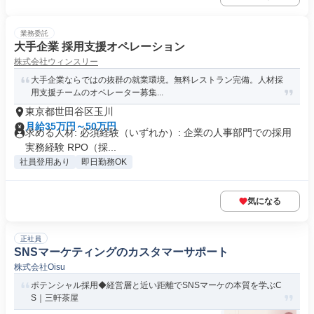
業務委託
大手企業 採用支援オペレーション
株式会社ウィンスリー
大手企業ならではの抜群の就業環境。無料レストラン完備。人材採
用支援チームのオペレーター募集...
東京都世田谷区玉川
月給35万円～50万円
求める人材: 必須経験（いずれか）: 企業の人事部門での採用
実務経験 RPO（採...
社員登用あり
即日勤務OK
気になる
正社員
SNSマーケティングのカスタマーサポート
株式会社Oisu
ポテンシャル採用◆経営層と近い距離でSNSマーケの本質を学ぶC
S｜三軒茶屋