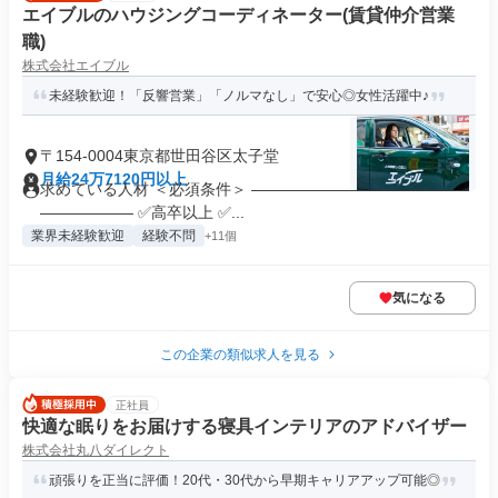
エイブルのハウジングコーディネーター(賃貸仲介営業
職)
株式会社エイブル
未経験歓迎！「反響営業」「ノルマなし」で安心◎女性活躍中♪
〒154-0004東京都世田谷区太子堂
月給24万7120円以上
求めている人材 ＜必須条件＞ ――――――――――――――
―――――― ✅高卒以上 ✅...
業界未経験歓迎
経験不問
+11個
気になる
この企業の類似求人を見る
正社員
快適な眠りをお届けする寝具インテリアのアドバイザー
株式会社丸八ダイレクト
頑張りを正当に評価！20代・30代から早期キャリアアップ可能◎