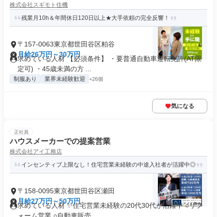
株式会社スギモト住機
残業月10h＆年間休日120日以上★大手依頼の完全反響！
〒157-0063東京都世田谷区粕谷
月給26万円～30万円
求めている人材 【必須条件】 ・要普通自動車運転免許(AT限
定可) ・45歳未満の方 ...
制服あり
業界未経験歓迎
+26個
気になる
正社員
ハウスメーカーでの提案営業
株式会社アイ工務店
インセンティブ上限なし！住宅営業未経験の中途入社者が活躍中◎
〒158-0095東京都世田谷区瀬田
月給27万円～50万円
求めている人材 ✨住宅営業未経験の20代30代が活躍中 ○リフ
ォーム営業 ○自動車販売...