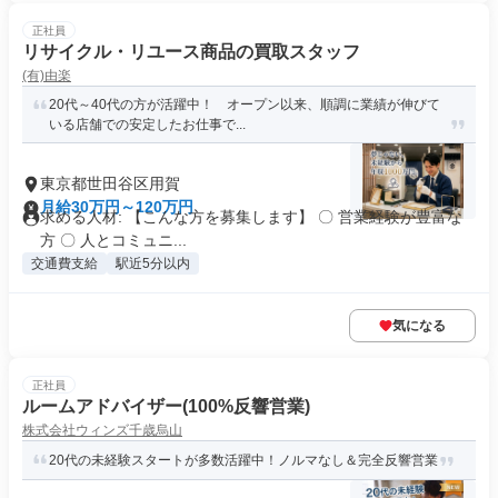
正社員
リサイクル・リユース商品の買取スタッフ
(有)由楽
20代～40代の方が活躍中！ オープン以来、順調に業績が伸びて
いる店舗での安定したお仕事で...
東京都世田谷区用賀
月給30万円～120万円
求める人材: 【こんな方を募集します】 〇 営業経験が豊富な
方 〇 人とコミュニ...
交通費支給
駅近5分以内
気になる
正社員
ルームアドバイザー(100%反響営業)
株式会社ウィンズ千歳烏山
20代の未経験スタートが多数活躍中！ノルマなし＆完全反響営業