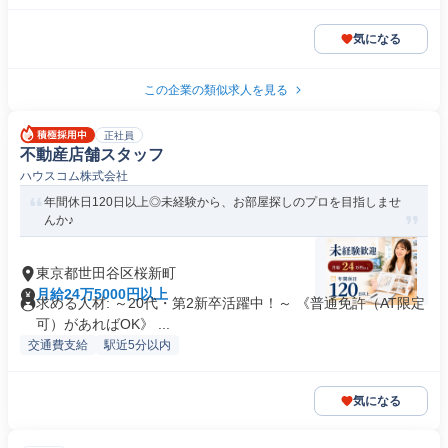
気になる
この企業の類似求人を見る
正社員
不動産店舗スタッフ
ハウスコム株式会社
年間休日120日以上◎未経験から、お部屋探しのプロを目指しませ
んか♪
東京都世田谷区桜新町
月給24万5000円以上
求める人材: ～20代・第2新卒活躍中！～ 《普通免許（AT限定
可）があればOK》 ...
交通費支給
駅近5分以内
気になる