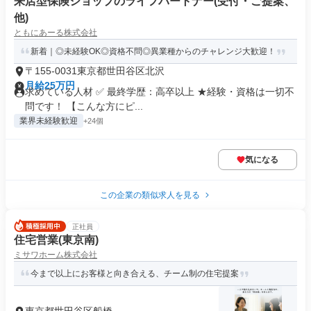
来店型保険ショップのライフパートナー(受付・ご提案、
他)
ともにあーる株式会社
新着｜◎未経験OK◎資格不問◎異業種からのチャレンジ大歓迎！
〒155-0031東京都世田谷区北沢
月給25万円
求めている人材 ✅ 最終学歴：高卒以上 ★経験・資格は一切不
問です！ 【こんな方にピ...
業界未経験歓迎
+24個
気になる
この企業の類似求人を見る
正社員
住宅営業(東京南)
ミサワホーム株式会社
今まで以上にお客様と向き合える、チーム制の住宅提案