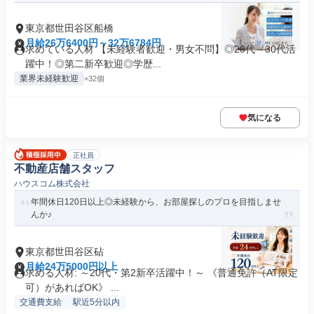
東京都世田谷区船橋
月給26万6400円～32万6784円
求めている人材 【未経験者歓迎・男女不問】◎20代～30代活
躍中！◎第二新卒歓迎◎学歴...
業界未経験歓迎
+32個
気になる
正社員
不動産店舗スタッフ
ハウスコム株式会社
年間休日120日以上◎未経験から、お部屋探しのプロを目指しませ
んか♪
東京都世田谷区砧
月給24万5000円以上
求める人材: ～20代・第2新卒活躍中！～ 《普通免許（AT限定
可）があればOK》 ...
交通費支給
駅近5分以内