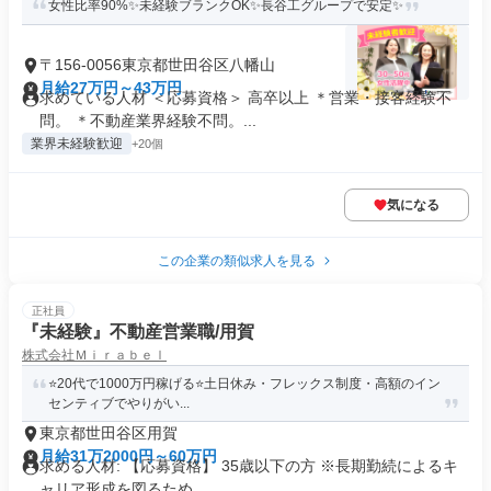
女性比率90%✨未経験ブランクOK✨長谷工グループで安定✨
〒156-0056東京都世田谷区八幡山
月給27万円～43万円
求めている人材 ＜応募資格＞ 高卒以上 ＊営業・接客経験不
問。 ＊不動産業界経験不問。...
業界未経験歓迎
+20個
気になる
この企業の類似求人を見る
正社員
『未経験』不動産営業職/用賀
株式会社Ｍｉｒａｂｅｌ
⭐️20代で1000万円稼げる⭐️土日休み・フレックス制度・高額のイン
センティブでやりがい...
東京都世田谷区用賀
月給31万2000円～60万円
求める人材: 【応募資格】 35歳以下の方 ※長期勤続によるキ
ャリア形成を図るため...