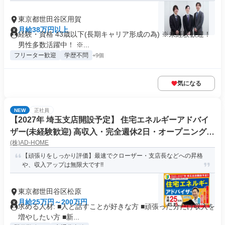
東京都世田谷区用賀
月給38万円以上
経験・資格 43歳以下(長期キャリア形成の為) ※未経験歓迎！
男性多数活躍中！ ※...
フリーター歓迎
学歴不問
+9個
気になる
NEW
正社員
【2027年 埼玉支店開設予定】 住宅エネルギーアドバイ
ザー(未経験歓迎) 高収入・完全週休2日・オープニングメ
(株)AD‐HOME
ンバー募集!!
【頑張りをしっかり評価】最速でクローザー・支店長などへの昇格
や、収入アップは無限大です!!
東京都世田谷区松原
月給25万円～200万円
求める人材: ■人と話すことが好きな方 ■頑張った分だけ収入を
増やしたい方 ■新...