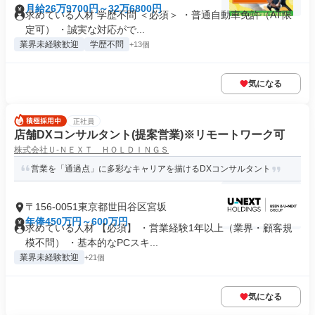
月給26万9700円～32万6800円
求めている人材 学歴不問 ＜必須＞ ・普通自動車免許（AT限
定可） ・誠実な対応がで...
業界未経験歓迎
学歴不問
+13個
気になる
正社員
店舗DXコンサルタント(提案営業)※リモートワーク可
株式会社Ｕ‐ＮＥＸＴ ＨＯＬＤＩＮＧＳ
営業を「通過点」に多彩なキャリアを描けるDXコンサルタント
〒156-0051東京都世田谷区宮坂
年俸450万円～600万円
求めている人材 【必須】 ・営業経験1年以上（業界・顧客規
模不問） ・基本的なPCスキ...
業界未経験歓迎
+21個
気になる