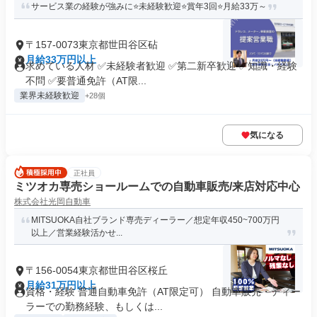
サービス業の経験が強みに⭐未経験歓迎⭐賞年3回⭐月給33万～
〒157-0073東京都世田谷区砧
月給33万円以上
求めている人材 ✅未経験者歓迎 ✅第二新卒歓迎 ✅知識・経験
不問 ✅要普通免許（AT限...
業界未経験歓迎
+28個
気になる
正社員
ミツオカ専売ショールームでの自動車販売/来店対応中心
株式会社光岡自動車
MITSUOKA自社ブランド専売ディーラー／想定年収450~700万円
以上／営業経験活かせ...
〒156-0054東京都世田谷区桜丘
月給31万円以上
資格・経験 普通自動車免許（AT限定可） 自動車販売・ディー
ラーでの勤務経験、もしくは...