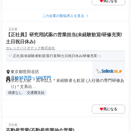
気になる
この企業の類似求人を見る
正社員
【正社員】研究用試薬の営業担当(未経験歓迎/研修充実/
土日祝日休み)
セレックバイオテック株式会社
正社員/未経験者歓迎/直行直帰/土日祝日休み/研修充実
東京都世田谷区
月給30万円～100万円
求める人材: * 高卒以上 * 未経験者も歓迎 (入社後の専門研修あ
り) * 文系出...
残業なし
交通費支給
気になる
正社員
不動産営業(不動産売買仲介営業)