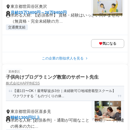
東京都世田谷区奥沢
月給25万3400円～26万8400円
求める人材: 【必須条件】 資格・経験はいっさい問いません！
（無資格・完全未経験の方...
交通費支給
気になる
この企業の類似求人を見る
業務委託
子供向けプログラミング教室のサポート先生
株式会社HAPPINESS
【週1日〜OK！最寄駅徒歩3分｜未経験可◎地域密着型スクール】
ワクワクする「ものづくりの体...
東京都世田谷区喜多見
時給1300円以上
求める人材: [必須条件] ・通勤が可能なこと 「歓迎」 ・子供達
の将来の力に...