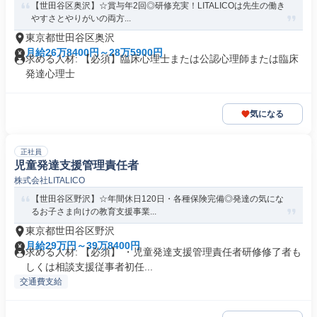
【世田谷区奥沢】☆賞与年2回◎研修充実！LITALICOは先生の働き
やすさとやりがいの両方...
東京都世田谷区奥沢
月給26万8400円～28万5900円
求める人材: 【必須】臨床心理士または公認心理師または臨床
発達心理士
気になる
正社員
児童発達支援管理責任者
株式会社LITALICO
【世田谷区野沢】☆年間休日120日・各種保険完備◎発達の気にな
るお子さま向けの教育支援事業...
東京都世田谷区野沢
月給29万円～39万8400円
求める人材: 【必須】 ・児童発達支援管理責任者研修修了者も
しくは相談支援従事者初任...
交通費支給