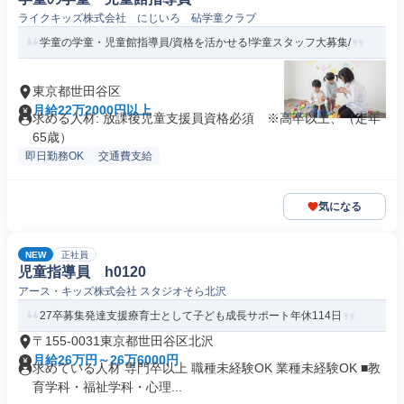
ライクキッズ株式会社 にじいろ 砧学童クラブ
学童の学童・児童館指導員/資格を活かせる!学童スタッフ大募集/
東京都世田谷区
月給22万2000円以上
求める人材: 放課後児童支援員資格必須 ※高卒以上、（定年
65歳）
即日勤務OK
交通費支給
気になる
NEW
正社員
児童指導員 h0120
アース・キッズ株式会社 スタジオそら北沢
27卒募集発達支援療育士として子ども成長サポート年休114日
〒155-0031東京都世田谷区北沢
月給26万円～26万6000円
求めている人材 専門卒以上 職種未経験OK 業種未経験OK ■教
育学科・福祉学科・心理...