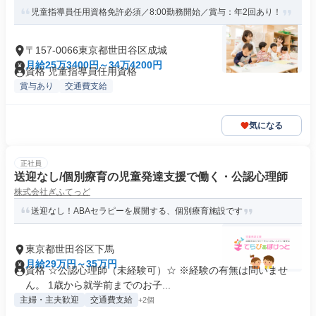
児童指導員任用資格免許必須／8:00勤務開始／賞与：年2回あり！
〒157-0066東京都世田谷区成城
月給25万3400円～34万4200円
資格 児童指導員任用資格
賞与あり
交通費支給
気になる
正社員
送迎なし/個別療育の児童発達支援で働く・公認心理師
株式会社ぎふてっど
送迎なし！ABAセラピーを展開する、個別療育施設です
東京都世田谷区下馬
月給29万円～35万円
資格 ☆公認心理師（未経験可）☆ ※経験の有無は問いませ
ん。 1歳から就学前までのお子...
主婦・主夫歓迎
交通費支給
+2個