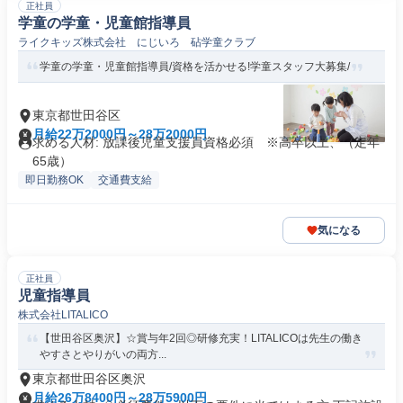
正社員
学童の学童・児童館指導員
ライクキッズ株式会社 にじいろ 砧学童クラブ
学童の学童・児童館指導員/資格を活かせる!学童スタッフ大募集/
東京都世田谷区
月給22万2000円～28万2000円
求める人材: 放課後児童支援員資格必須 ※高卒以上、（定年
65歳）
即日勤務OK
交通費支給
気になる
正社員
児童指導員
株式会社LITALICO
【世田谷区奥沢】☆賞与年2回◎研修充実！LITALICOは先生の働き
やすさとやりがいの両方...
東京都世田谷区奥沢
月給26万8400円～28万5900円