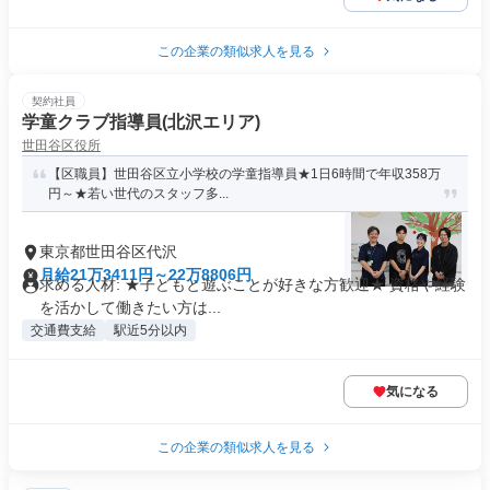
この企業の類似求人を見る
契約社員
学童クラブ指導員(北沢エリア)
世田谷区役所
【区職員】世田谷区立小学校の学童指導員★1日6時間で年収358万
円～★若い世代のスタッフ多...
東京都世田谷区代沢
月給21万3411円～22万8806円
求める人材: ★子どもと遊ぶことが好きな方歓迎★ 資格や経験
を活かして働きたい方は...
交通費支給
駅近5分以内
気になる
この企業の類似求人を見る