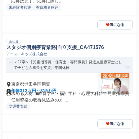
応募は完了、応募に際し...
未経験者歓迎
有資格者歓迎
気になる
正社員
スタジオ個別療育業務|自立支援_CA471576
アース・キッズ株式会社
＜27卒＞【児童指導員・保育士・専門職員】発達支援療育士とし
て子どもの成長を支援／年間休日...
東京都世田谷区用賀
年俸312万円～319万円
求める人材: ■教育学科・福祉学科・心理学科にて児童指導員
任用資格の取得見込みの方 ...
交通費支給
気になる