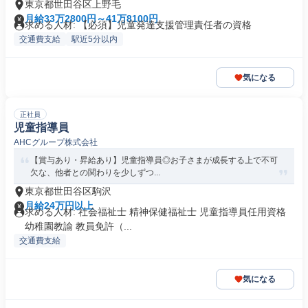
東京都世田谷区上野毛
月給33万2800円～41万8100円
求める人材: 【必須】児童発達支援管理責任者の資格
交通費支給
駅近5分以内
気になる
正社員
児童指導員
AHCグループ株式会社
【賞与あり・昇給あり】児童指導員◎お子さまが成長する上で不可
欠な、他者との関わりを少しずつ...
東京都世田谷区駒沢
月給24万円以上
求める人材: 社会福祉士 精神保健福祉士 児童指導員任用資格
幼稚園教諭 教員免許（...
交通費支給
気になる