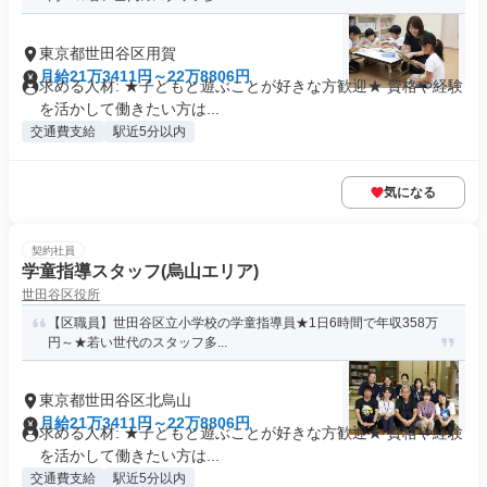
東京都世田谷区用賀
月給21万3411円～22万8806円
求める人材: ★子どもと遊ぶことが好きな方歓迎★ 資格や経験
を活かして働きたい方は...
交通費支給
駅近5分以内
気になる
契約社員
学童指導スタッフ(烏山エリア)
世田谷区役所
【区職員】世田谷区立小学校の学童指導員★1日6時間で年収358万
円～★若い世代のスタッフ多...
東京都世田谷区北烏山
月給21万3411円～22万8806円
求める人材: ★子どもと遊ぶことが好きな方歓迎★ 資格や経験
を活かして働きたい方は...
交通費支給
駅近5分以内