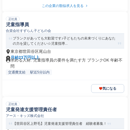
この企業の類似求人を見る
正社員
児童指導員
合資会社すずらん子どもの会
ブランクがあっても大歓迎です♪子どもたちの未来づくりにあなた
の力を貸してください☆児童指導...
東京都世田谷区尾山台
月給23万円以上
求める人材: 児童指導員の要件を満たす方 ブランクOK 年齢不
問
交通費支給
駅近5分以内
気になる
正社員
児童発達支援管理責任者
アース・キッズ株式会社
【世田谷区上野毛】児童発達支援管理責任者 経験者募集！