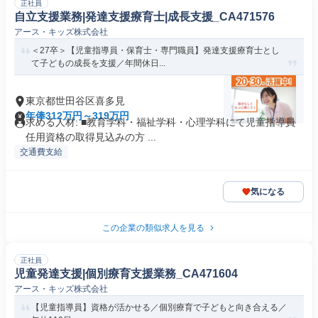
正社員
自立支援業務|発達支援療育士|成長支援_CA471576
アース・キッズ株式会社
＜27卒＞【児童指導員・保育士・専門職員】発達支援療育士とし
て子どもの成長を支援／年間休日...
東京都世田谷区喜多見
年俸312万円～319万円
求める人材: ■教育学科・福祉学科・心理学科にて児童指導員
任用資格の取得見込みの方 ...
交通費支給
気になる
この企業の類似求人を見る
正社員
児童発達支援|個別療育支援業務_CA471604
アース・キッズ株式会社
【児童指導員】資格が活かせる／個別療育で子どもと向き合える／