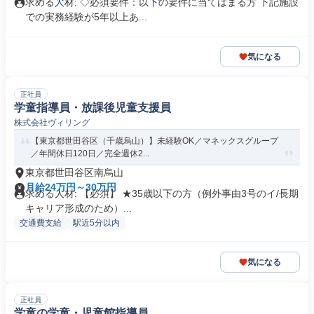
求める人材: ◇必須要件：以下の要件に当てはまる方 下記施設
での実務経験が5年以上あ...
気になる
正社員
学童指導員・放課後児童支援員
株式会社ヴィリング
【東京都世田谷区（千歳烏山）】未経験OK／マネックスグループ
／年間休日120日／完全週休2...
東京都世田谷区南烏山
月給24万円～30万円
求める人材: 【必須】 ★35歳以下の方（例外事由3号のイ/長期
キャリア形成のため）...
交通費支給
駅近5分以内
気になる
正社員
学童の学童・児童館指導員