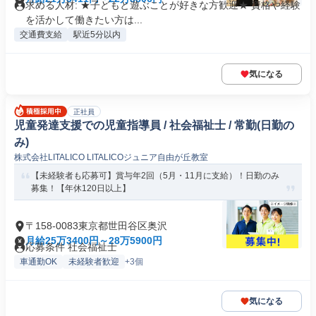
求める人材: ★子どもと遊ぶことが好きな方歓迎★ 資格や経験
を活かして働きたい方は...
交通費支給
駅近5分以内
気になる
正社員
児童発達支援での児童指導員 / 社会福祉士 / 常勤(日勤の
み)
株式会社LITALICO LITALICOジュニア自由が丘教室
【未経験者も応募可】賞与年2回（5月・11月に支給）！日勤のみ
募集！【年休120日以上】
〒158-0083東京都世田谷区奥沢
月給25万3400円～28万5900円
応募条件 社会福祉士
車通勤OK
未経験者歓迎
+3個
気になる