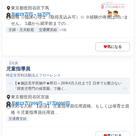
東京都世田谷区下馬
月給29万円～35万円
資格 ☆臨床心理士（取得見込み可）☆ ※経験の有無は問いま
せん。 1歳から就学前までの...
主婦・主夫歓迎
交通費支給
+2個
気になる
正社員
児童指導員
特定非営利活動法人フローレンス
【★施設見学実施中★即日～26年4月入社まで】日本でも数少ない
「障害児専門の保育園」で働く...
東京都世田谷区宮坂
月給23万7000円～27万6000円
求める人材: 【必須】 児童指導員任用資格、もしくは保育士資
格 ※児童指導員任用資...
交通費支給
気になる