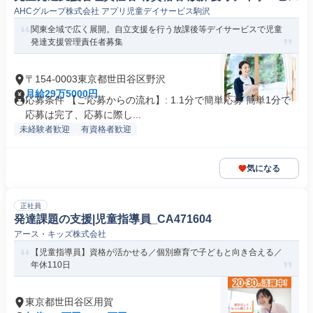
AHCグループ株式会社 アプリ児童デイサービス駒沢
関東全域で広く展開。自立支援を行う放課後等デイサービスで児童
発達支援管理責任者募集
〒154-0003東京都世田谷区野沢
月給29万5000円
応募条件 【ご応募からの流れ】: 1.1分で簡単応募 簡単1分で
応募は完了、応募に際し...
未経験者歓迎
有資格者歓迎
気になる
正社員
発達課題の支援|児童指導員_CA471604
アース・キッズ株式会社
【児童指導員】資格が活かせる／個別療育で子どもと向き合える／
年休110日
東京都世田谷区用賀