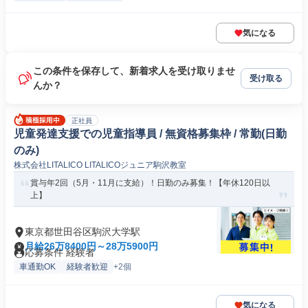
気になる
この条件を保存して、新着求人を受け取りませ
受け取る
んか？
正社員
児童発達支援での児童指導員 / 無資格募集枠 / 常勤(日勤
のみ)
株式会社LITALICO LITALICOジュニア駒沢教室
賞与年2回（5月・11月に支給）！日勤のみ募集！【年休120日以
上】
東京都世田谷区駒沢大学駅
月給26万8400円～28万5900円
応募条件 経験者
車通勤OK
経験者歓迎
+2個
気になる