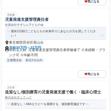
気になる
正社員
児童発達支援管理責任者
合資会社すずらん子どもの会
週休2日制◎こどもたちの未来作りにあなたの力を貸してくださ
い！
東京都世田谷区尾山台
月給30万円～33万円
求める人材: 児童発達支援管理責任者研修修了 ※未経験・ブラ
ンク可 ※年齢不問
交通費支給
駅近5分以内
気になる
正社員
送迎なし/個別療育の児童発達支援で働く・臨床心理士
株式会社ぎふてっど
送迎なし！ABAセラピーを展開する、個別療育施設です