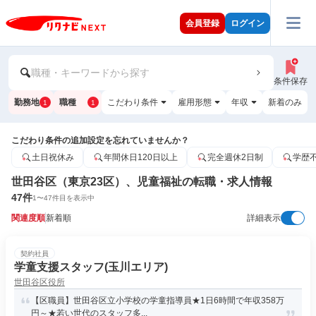
会員登録
ログイン
職種・キーワードから探す
条件保存
勤務地
職種
こだわり条件
雇用形態
年収
新着のみ
1
1
こだわり条件の追加設定を忘れていませんか？
土日祝休み
年間休日120日以上
完全週休2日制
学歴
世田谷区（東京23区）、児童福祉の転職・求人情報
47
件
1
〜
47
件目を表示中
関連度順
新着順
詳細表示
契約社員
学童支援スタッフ(玉川エリア)
世田谷区役所
【区職員】世田谷区立小学校の学童指導員★1日6時間で年収358万
円～★若い世代のスタッフ多...