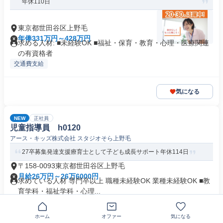
年休110日
東京都世田谷区上野毛
年俸331万円～428万円
求める人材: ■未経験OK ■福祉・保育・教育・心理・医療関連
の有資格者
交通費支給
気になる
NEW
正社員
児童指導員 h0120
アース・キッズ株式会社 スタジオそら上野毛
27卒募集発達支援療育士として子ども成長サポート年休114日
〒158-0093東京都世田谷区上野毛
月給26万円～26万6000円
求めている人材 専門卒以上 職種未経験OK 業種未経験OK ■教
育学科・福祉学科・心理...
ホーム
オファー
気になる
気になる