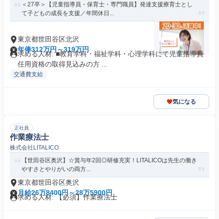
＜27卒＞【児童指導員・保育士・専門職員】発達支援療育士とし
て子どもの成長を支援／年間休日...
東京都世田谷区北沢
年俸312万円～319万円
求める人材: ■教育学科・福祉学科・心理学科にて児童指導員
任用資格の取得見込みの方 ...
交通費支給
気になる
正社員
作業療法士
株式会社LITALICO
【世田谷区奥沢】☆賞与年2回◎研修充実！LITALICOは先生の働き
やすさとやりがいの両方...
東京都世田谷区奥沢
月給26万8400円～28万5900円
求める人材: 【必須】作業療法士