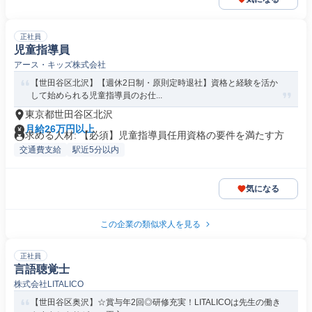
正社員
児童指導員
アース・キッズ株式会社
【世田谷区北沢】【週休2日制・原則定時退社】資格と経験を活か
して始められる児童指導員のお仕...
東京都世田谷区北沢
月給26万円以上
求める人材: 【必須】児童指導員任用資格の要件を満たす方
交通費支給
駅近5分以内
気になる
この企業の類似求人を見る
正社員
言語聴覚士
株式会社LITALICO
【世田谷区奥沢】☆賞与年2回◎研修充実！LITALICOは先生の働き