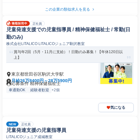
この企業の類似求人を見る
正社員
児童発達支援での児童指導員 / 精神保健福祉士 / 常勤(日
勤のみ)
株式会社LITALICO LITALICOジュニア駒沢教室
賞与年2回（5月・11月に支給）！日勤のみ募集！【年休120日以
上】
東京都世田谷区駒沢大学駅
月給26万8400円～28万5900円
応募条件 精神保健福祉士
車通勤OK
経験者歓迎
+2個
気になる
NEW
正社員
児童発達支援の児童指導員
LITALICOジュニア成城教室