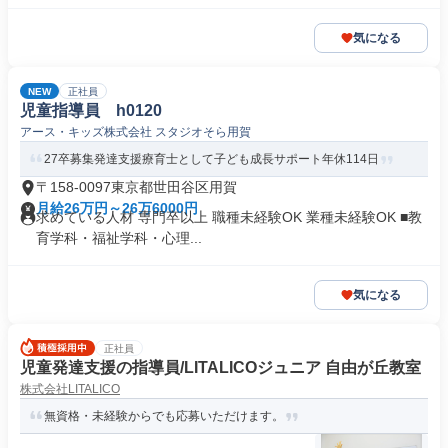
気になる
NEW
正社員
児童指導員 h0120
アース・キッズ株式会社 スタジオそら用賀
27卒募集発達支援療育士として子ども成長サポート年休114日
〒158-0097東京都世田谷区用賀
月給26万円～26万6000円
求めている人材 専門卒以上 職種未経験OK 業種未経験OK ■教
育学科・福祉学科・心理...
気になる
正社員
児童発達支援の指導員/LITALICOジュニア 自由が丘教室
株式会社LITALICO
無資格・未経験からでも応募いただけます。