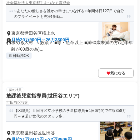
社会福祉法人東京都手をつなぐ育成会
✨あなたの優しさを誰かの幸せにつなげる✨年間休日127日で自分
のプライベートも充実❗️夜勤...
東京都世田谷区桜上水
月給20万900円～26万3300円
求める人材: ＜必須＞ ■専・短卒以上 ■満60歳未満の方(定年年
齢が60歳の為)...
即日勤務OK
気になる
契約社員
放課後児童指導員(世田谷エリア)
世田谷区役所
【区職員】世田谷区立小学校の学童指導員★1日6時間で年収358万
円～★若い世代のスタッフ多...
東京都世田谷区世田谷
月給21万3411円～22万8806円