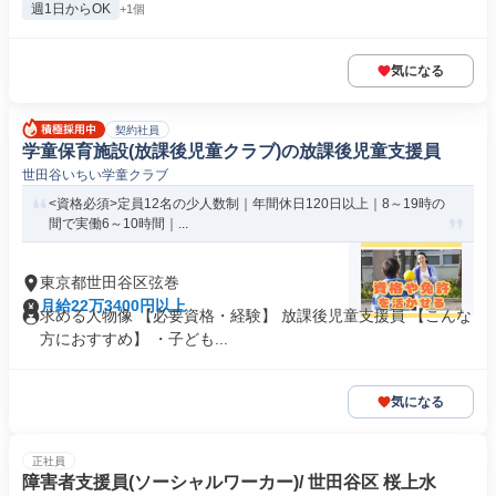
週1日からOK
+1個
気になる
契約社員
学童保育施設(放課後児童クラブ)の放課後児童支援員
世田谷いちい学童クラブ
<資格必須>定員12名の少人数制｜年間休日120日以上｜8～19時の
間で実働6～10時間｜...
東京都世田谷区弦巻
月給22万3400円以上
求める人物像 【必要資格・経験】 放課後児童支援員 【こんな
方におすすめ】 ・子ども...
気になる
正社員
障害者支援員(ソーシャルワーカー)/ 世田谷区 桜上水