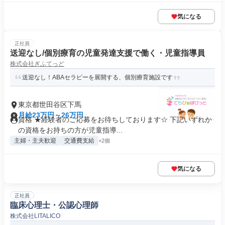
気になる
正社員
送迎なし/個別療育の児童発達支援で働く・児童指導員
株式会社ぎふてっど
送迎なし！ABAセラピーを展開する、個別療育施設です
東京都世田谷区下馬
月給23万円～26万円
資格 ★経験者のご応募をお待ちしております☆ 下記いずれか
の資格をお持ちの方が児童指導...
主婦・主夫歓迎
交通費支給
+2個
気になる
正社員
臨床心理士・公認心理師
株式会社LITALICO