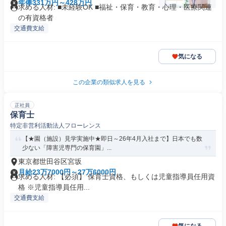
年俸331万円～428万円
求める人材: ■未経験OK ■福祉・保育・教育・心理・医療関連
の有資格者
交通費支給
気になる
この企業の類似求人を見る
正社員
保育士
特定非営利活動法人フローレンス
【★園（施設）見学実施中★即日～26年4月入社まで】日本でも数
少ない「障害児専門の保育園」...
東京都世田谷区宮坂
月給23万7000円～27万6000円
求める人材: 【必須】 保育士資格、もしくは児童指導員任用資
格 ※児童指導員任用...
交通費支給