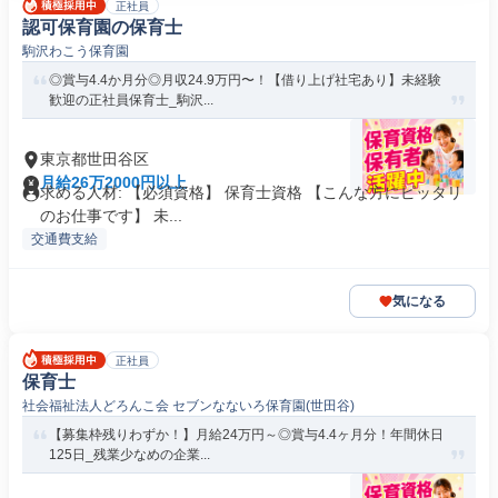
正社員
認可保育園の保育士
駒沢わこう保育園
◎賞与4.4か月分◎月収24.9万円〜！【借り上げ社宅あり】未経験
歓迎の正社員保育士_駒沢...
東京都世田谷区
月給26万2000円以上
求める人材: 【必須資格】 保育士資格 【こんな方にピッタリ
のお仕事です】 未...
交通費支給
気になる
正社員
保育士
社会福祉法人どろんこ会 セブンなないろ保育園(世田谷)
【募集枠残りわずか！】月給24万円～◎賞与4.4ヶ月分！年間休日
125日_残業少なめの企業...