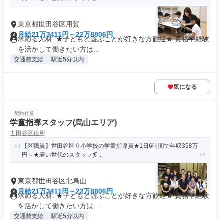
東京都世田谷区用賀
月給21万3411円～22万8806円
求める人材: ★子どもと遊ぶことが好きな方歓迎★ 資格や経験
を活かして働きたい方は...
交通費支給
駅近5分以内
気になる
契約社員
学童指導スタッフ(烏山エリア)
世田谷区役所
【区職員】世田谷区立小学校の学童指導員★1日6時間で年収358万
円～★若い世代のスタッフ多...
東京都世田谷区北烏山
月給21万3411円～22万8806円
求める人材: ★子どもと遊ぶことが好きな方歓迎★ 資格や経験
を活かして働きたい方は...
交通費支給
駅近5分以内