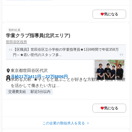
気になる
契約社員
学童クラブ指導員(北沢エリア)
世田谷区役所
【区職員】世田谷区立小学校の学童指導員★1日6時間で年収358万
円～★若い世代のスタッフ多...
東京都世田谷区代沢
月給21万3411円～22万8806円
求める人材: ★子どもと遊ぶことが好きな方歓迎★ 資格や経験
を活かして働きたい方は...
交通費支給
駅近5分以内
気になる
この企業の類似求人を見る