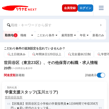
会員登録
ログイン
職種・キーワードから探す
勤務地
職種
こだわり条件
雇用形態
年収
新着のみ
1
こだわり条件の追加設定を忘れていませんか？
土日祝休み
年間休日120日以上
完全週休2日制
学歴
世田谷区（東京23区）、その他保育の転職・求人情報
20
件
1
〜
20
件目を表示中
関連度順
新着順
詳細表示
契約社員
学童支援スタッフ(玉川エリア)
世田谷区役所
【区職員】世田谷区立小学校の学童指導員★1日6時間で年収358万
円～★若い世代のスタッフ多...