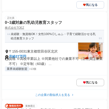
気になる
正社員
0~3歳対象の乳幼児教育スタッフ
株式会社TOEZ
未経験・無資格OK！女性100%◎しゅふ・子育て経験活かせる乳
幼児教育スタッフ
〒155-0031東京都世田谷区北沢
月給27万円
資格 ※高校卒業以上 ※同業他社での兼業不可（正社員は兼業
不可） ※定年制（60歳） ...
業界未経験歓迎
+13個
気になる
この企業の類似求人を見る
業務委託