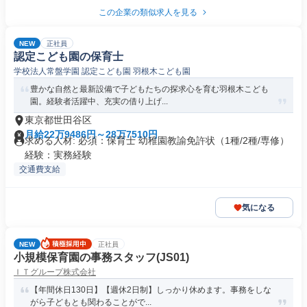
この企業の類似求人を見る
NEW
正社員
認定こども園の保育士
学校法人常盤学園 認定こども園 羽根木こども園
豊かな自然と最新設備で子どもたちの探求心を育む羽根木こども
園。経験者活躍中、充実の借り上げ...
東京都世田谷区
月給22万9486円～28万7510円
求める人材: 必須：保育士 幼稚園教諭免許状（1種/2種/専修）
経験：実務経験
交通費支給
気になる
NEW
正社員
小規模保育園の事務スタッフ(JS01)
ＩＴグループ株式会社
【年間休日130日】【週休2日制】しっかり休めます。事務をしな
がら子どもとも関わることがで...