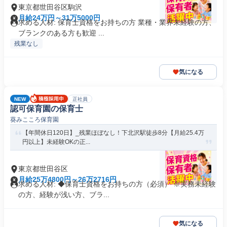
東京都世田谷区駒沢
月給24万円～31万5000円
求める人材: 保育士資格をお持ちの方 業種・業界未経験の方、
ブランクのある方も歓迎 ...
残業なし
気になる
NEW
正社員
認可保育園の保育士
葵みこころ保育園
【年間休日120日】_残業ほぼなし！下北沢駅徒歩8分【月給25.4万
円以上】未経験OKの正...
東京都世田谷区
月給25万4800円～26万2716円
求める人材: ◆保育士資格をお持ちの方（必須） ※実務未経験
の方、経験が浅い方、ブラ...
気になる