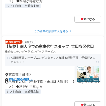
メ】 ◆料理が得意な方...
シフト自由
交通費支給
気になる
この企業の類似求人を見る
業務委託
【新規】個人宅での家事代行スタッフ_世田谷区代田
株式会社テンダーラビングケアサービス
＼新規事業のオープニングスタッフ／知識＆経験不要！子供好きに
オススメ！
東京都世田谷区
時給1500円以上
求める人材: 《年齢不問・未経験大歓迎》 【こんな方にオスス
メ】 ◆料理が得意な方...
シフト自由
交通費支給
気になる