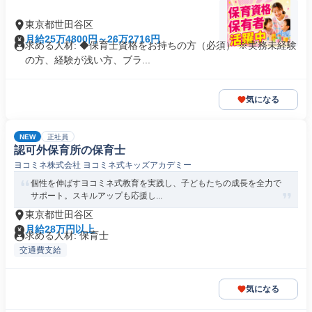
東京都世田谷区
月給25万4800円～26万2716円
求める人材: ◆保育士資格をお持ちの方（必須） ※実務未経験
の方、経験が浅い方、ブラ...
気になる
NEW
正社員
認可外保育所の保育士
ヨコミネ株式会社 ヨコミネ式キッズアカデミー
個性を伸ばすヨコミネ式教育を実践し、子どもたちの成長を全力で
サポート。スキルアップも応援し...
東京都世田谷区
月給28万円以上
求める人材: 保育士
交通費支給
気になる