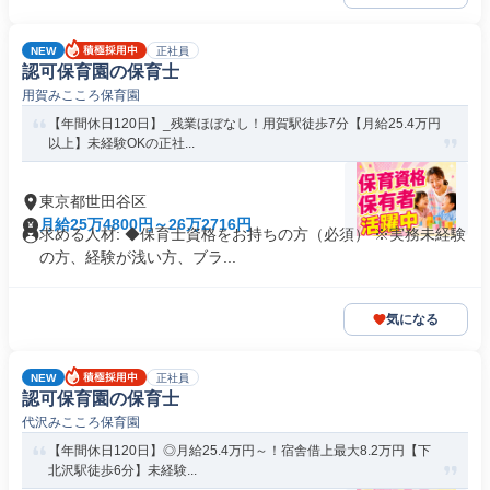
NEW
正社員
認可保育園の保育士
用賀みこころ保育園
【年間休日120日】_残業ほぼなし！用賀駅徒歩7分【月給25.4万円
以上】未経験OKの正社...
東京都世田谷区
月給25万4800円～26万2716円
求める人材: ◆保育士資格をお持ちの方（必須） ※実務未経験
の方、経験が浅い方、ブラ...
気になる
NEW
正社員
認可保育園の保育士
代沢みこころ保育園
【年間休日120日】◎月給25.4万円～！宿舎借上最大8.2万円【下
北沢駅徒歩6分】未経験...