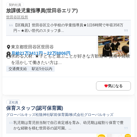
契約社員
放課後児童指導員(世田谷エリア)
世田谷区役所
【区職員】世田谷区立小学校の学童指導員★1日6時間で年収358万
円～★若い世代のスタッフ多...
東京都世田谷区世田谷
月給21万3411円～22万8806円
求める人材: ★子どもと遊ぶことが好きな方歓迎★ 資格や経験
を活かして働きたい方は...
交通費支給
駅近5分以内
気になる
正社員
保育スタッフ(認可保育園)
グローバルキッズ松陰神社駅前保育園/株式会社グローバルキッズ
乳児期は育児担当制で自己肯定感を育み、幼児期は縦割り保育で豊
かな経験を積む世田谷の認可園。...