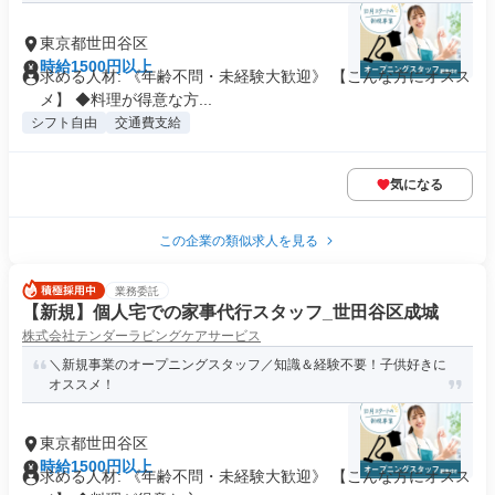
東京都世田谷区
時給1500円以上
求める人材: 《年齢不問・未経験大歓迎》 【こんな方にオスス
メ】 ◆料理が得意な方...
シフト自由
交通費支給
気になる
この企業の類似求人を見る
業務委託
【新規】個人宅での家事代行スタッフ_世田谷区成城
株式会社テンダーラビングケアサービス
＼新規事業のオープニングスタッフ／知識＆経験不要！子供好きに
オススメ！
東京都世田谷区
時給1500円以上
求める人材: 《年齢不問・未経験大歓迎》 【こんな方にオスス