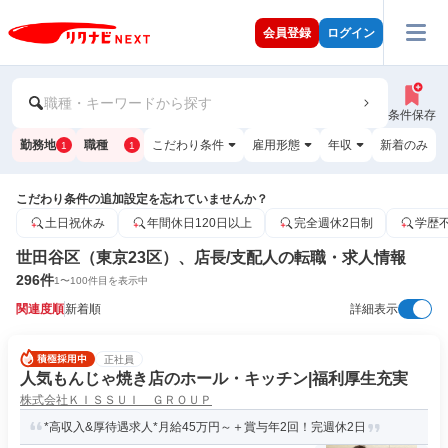
会員登録
ログイン
職種・キーワードから探す
条件保存
勤務地
職種
こだわり条件
雇用形態
年収
新着のみ
1
1
こだわり条件の追加設定を忘れていませんか？
土日祝休み
年間休日120日以上
完全週休2日制
学歴
世田谷区（東京23区）、店長/支配人の転職・求人情報
296
件
1
〜
100
件目を表示中
関連度順
新着順
詳細表示
正社員
人気もんじゃ焼き店のホール・キッチン|福利厚生充実
株式会社ＫＩＳＳＵＩ ＧＲＯＵＰ
*高収入&厚待遇求人*月給45万円～＋賞与年2回！完週休2日