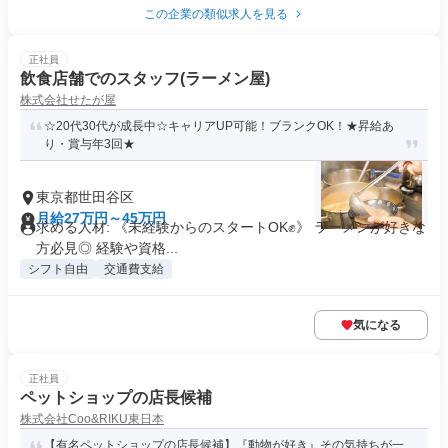
この企業の類似求人を見る
正社員
飲食店舗でのスタッフ(ラーメン屋)
株式会社せたが屋
☆20代30代が成長中☆キャリアUP可能！ブランクOK！★昇給あ
り・賞与年3回★
東京都世田谷区
月給27万円～45万円
求める人材: 《未経験からのスタートOK✊️》 ラーメンが好きな
方必見◎ 経験や資格...
シフト自由
交通費支給
気になる
正社員
ペットショップの店長候補
株式会社Coo&RIKU東日本
【有名ペットショップの店長候補】『動物が好き』その気持ちが一