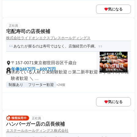
気になる
正社員
宅配寿司の店長候補
株式会社ライドオンエクスプレスホールディングス
あなたが握るのは寿司ではなく、店舗経営の手綱。
〒157-0071東京都世田谷区千歳台
年俸348万円～600万円
求めている人材 □ 未経験歓迎 □ 第二新卒歓迎 □ 学歴不問 □ 経
験者歓迎 ＼ ...
制服あり
フリーター歓迎
+24個
気になる
正社員
ハンバーガー店の店長候補
エステールホールディングス株式会社