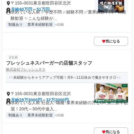
〒155-0031東京都世田谷区北沢
月給40万円～51万円
求めている人材 ✅学歴不問 ✅経験不問 ✅業界経験不問 ✅未経
験歓迎 ✨こんな経験が...
制服あり
業界未経験歓迎
+20個
気になる
正社員
フレッシュネスバーガーの店舗スタッフ
株式会社フレッシュネス
未経験からキャリアアップ可能！月9～11日休みで働きやすさ◎
〒155-0031東京都世田谷区北沢
月給29万3000円～32万2000円
求めている人材 社会人･職種･業界未経験の方もOK 第二新卒歓
迎！20代～30代中途入...
制服あり
業界未経験歓迎
+25個
気になる