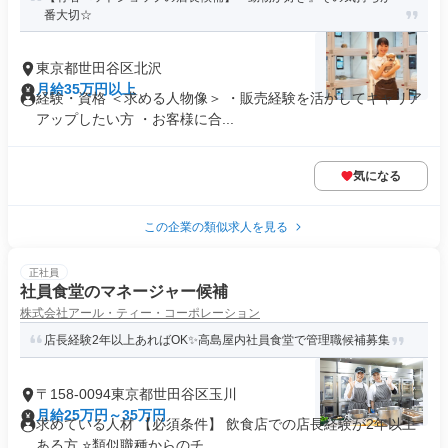
番大切☆
東京都世田谷区北沢
月給35万円以上
経験・資格 ＜求める人物像＞ ・販売経験を活かしてキャリア
アップしたい方 ・お客様に合...
気になる
この企業の類似求人を見る
正社員
社員食堂のマネージャー候補
株式会社アール・ティー・コーポレーション
店長経験2年以上あればOK✨高島屋内社員食堂で管理職候補募集
〒158-0094東京都世田谷区玉川
月給25万円～35万円
求めている人材 【必須条件】 飲食店での店長経験が2年以上
ある方 ⭐類似職種からのチ...