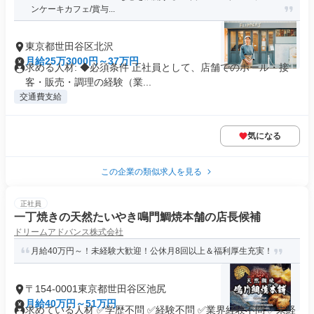
ンケーキカフェ/賞与...
東京都世田谷区北沢
月給25万3000円～37万円
求める人材: ◆必須条件 正社員として、店舗でのホール・接
客・販売・調理の経験（業...
交通費支給
気になる
この企業の類似求人を見る
正社員
一丁焼きの天然たいやき鳴門鯛焼本舗の店長候補
ドリームアドバンス株式会社
月給40万円～！未経験大歓迎！公休月8回以上＆福利厚生充実！
〒154-0001東京都世田谷区池尻
月給40万円～51万円
求めている人材 ✅学歴不問 ✅経験不問 ✅業界経験不問 ✅未経