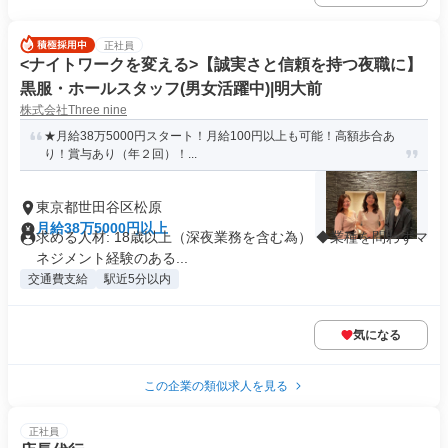
正社員
<ナイトワークを変える>【誠実さと信頼を持つ夜職に】
黒服・ホールスタッフ(男女活躍中)|明大前
株式会社Three nine
★月給38万5000円スタート！月給100円以上も可能！高額歩合あ
り！賞与あり（年２回）！...
東京都世田谷区松原
月給38万5000円以上
求める人材: 18歳以上（深夜業務を含む為） ◆業種を問わずマ
ネジメント経験のある...
交通費支給
駅近5分以内
気になる
この企業の類似求人を見る
正社員