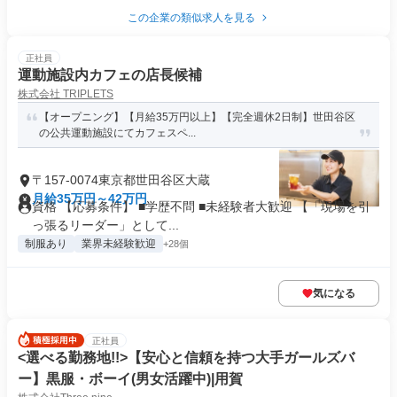
この企業の類似求人を見る
正社員
運動施設内カフェの店長候補
株式会社 TRIPLETS
【オープニング】【月給35万円以上】【完全週休2日制】世田谷区
の公共運動施設にてカフェスペ...
〒157-0074東京都世田谷区大蔵
月給35万円～42万円
資格 【応募条件】 ■学歴不問 ■未経験者大歓迎 【「現場を引
っ張るリーダー」として...
制服あり
業界未経験歓迎
+28個
気になる
正社員
<選べる勤務地!!>【安心と信頼を持つ大手ガールズバ
ー】黒服・ボーイ(男女活躍中)|用賀