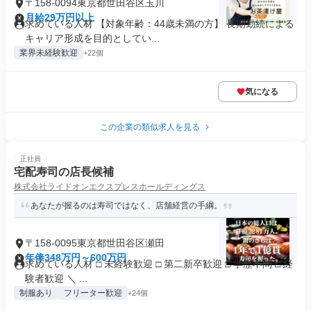
〒158-0094東京都世田谷区玉川
月給29万円以上
求めている人材 【対象年齢：44歳未満の方】 長期勤続による
キャリア形成を目的としてい...
業界未経験歓迎
+22個
気になる
この企業の類似求人を見る
正社員
宅配寿司の店長候補
株式会社ライドオンエクスプレスホールディングス
あなたが握るのは寿司ではなく、店舗経営の手綱。
〒158-0095東京都世田谷区瀬田
年俸348万円～600万円
求めている人材 □ 未経験歓迎 □ 第二新卒歓迎 □ 学歴不問 □ 経
験者歓迎 ＼ ...
制服あり
フリーター歓迎
+24個