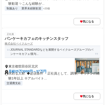
験歓迎 ✨こんな経験が...
制服あり
業界未経験歓迎
+20個
気になる
正社員
パンケーキカフェのキッチンスタッフ
株式会社ベイクルーズ
JOURNAL STANDARDなどを展開するベイクルーズグループのパ
ンケーキカフェ/賞与...
東京都世田谷区北沢
月給25万3000円～37万円
求める人材: ◆必須条件 ・正社員として、調理、キッチンの経
験1年以上 ※アルバイト...
交通費支給
気になる