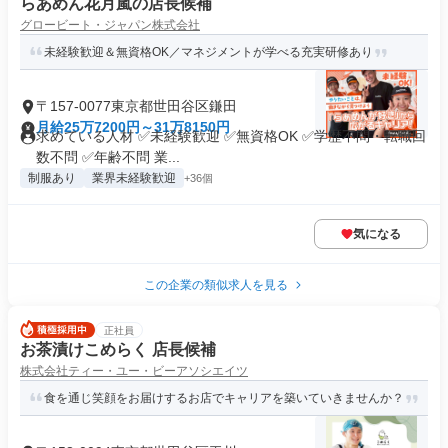
らあめん花月嵐の店長候補
グロービート・ジャパン株式会社
未経験歓迎＆無資格OK／マネジメントが学べる充実研修あり
〒157-0077東京都世田谷区鎌田
月給25万7200円～31万8150円
求めている人材 ✅未経験歓迎 ✅無資格OK ✅学歴不問・転職回
数不問 ✅年齢不問 業...
制服あり
業界未経験歓迎
+36個
気になる
この企業の類似求人を見る
正社員
お茶漬けこめらく 店長候補
株式会社ティー・ユー・ビーアソシエイツ
食を通じ笑顔をお届けするお店でキャリアを築いていきませんか？