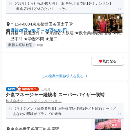
【今だけ！入社祝金40万円】【応募完了まで約1分！カンタン】
「飲食店だけど休みたい！」⇒そ...
〒154-0004東京都世田谷区太子堂
月給28万9700円～34万4100円
資格 ＜歓迎要件＞ ★未経験大歓迎 ★飲食業経験者優遇 ★職
歴不問 ★学歴不問 ★第二...
業界未経験歓迎
+18個
気になる
この企業の類似求人を見る
NEW
正社員
外食マネージャー経験者 スーパーバイザー候補
株式会社ダイニングイノベーション
【マネジメント経験者募集】三軒茶屋駅徒歩2分／月給38万〜！／
あなたの経験がブランドの未来...
東京都世田谷区三軒茶屋駅