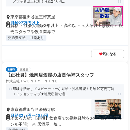
／大卒者以上歓迎！月給27万円...
東京都世田谷区三軒茶屋
月給27万円以上
資格 ・社会人経験3年以上 ・高卒以上 ＜大卒以上は歓迎＞ 販
売スタッフや飲食業界で...
交通費支給
社割あり
気になる
NEW
正社員
【正社員】焼肉居酒屋の店長候補スタッフ
株式会社ＴＷＥＮＴＹ ＮＩＮＥ
経験を活かしてスピーディーな昇給・昇格可能！月給40万円可能
＋インセンティブ★地元密着で通...
東京都世田谷区豪徳寺駅
月給32万円～40万円
求める人材: 【必須】飲食店での勤務経験をお持ちの方（ジャ
ンル不問） ※ 居酒屋、焼...