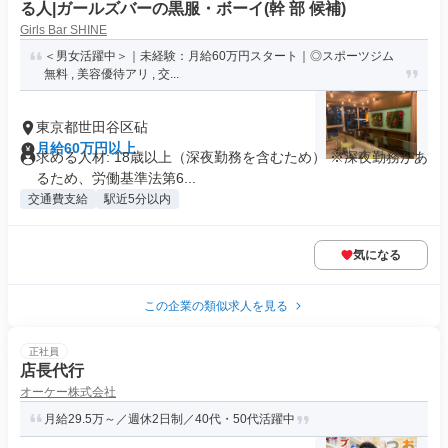
る人|ガールズバーの黒服・ボーイ(幹 部 候補)
Girls Bar SHINE
＜男女活躍中＞｜未経験：月給60万円スタート｜◎スポーツジム
無料 , 美容優待アリ , 交...
東京都世田谷区砧
月給60万円以上
求める人材: 18歳以上（深夜勤務を含むため） ※深夜勤務があ
るため、労働基準法第6...
交通費支給
駅近5分以内
気になる
この企業の類似求人を見る
正社員
店長代行
オーケー株式会社
月給29.5万～／週休2日制／40代・50代活躍中