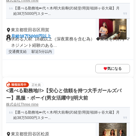
株式会社Three nine
【選べる勤務地⏩代々木/明大前/駒沢/経堂/用賀/祖師ヶ谷大蔵】月
給38万5000円スター...
東京都世田谷区用賀
月給38万5000円以上
求める人材: 18歳以上（深夜業務を含む為） ◆業種を問わずマ
ネジメント経験のある...
交通費支給
駅近5分以内
気になる
正社員
<選べる勤務地!!>【安心と信頼を持つ大手ガールズバ
ー】黒服・ボーイ(男女活躍中)|明大前
株式会社Three nine
【選べる勤務地⏩代々木/明大前/駒沢/経堂/用賀/祖師ヶ谷大蔵】月
給38万5000円スター...
東京都世田谷区松原