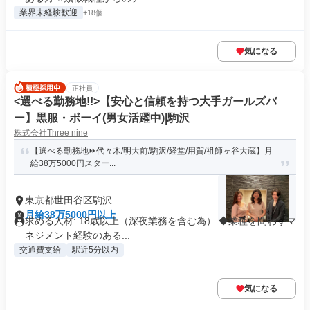
業界未経験歓迎
+18個
気になる
正社員
<選べる勤務地!!>【安心と信頼を持つ大手ガールズバ
ー】黒服・ボーイ(男女活躍中)|駒沢
株式会社Three nine
【選べる勤務地⏩代々木/明大前/駒沢/経堂/用賀/祖師ヶ谷大蔵】月
給38万5000円スター...
東京都世田谷区駒沢
月給38万5000円以上
求める人材: 18歳以上（深夜業務を含む為） ◆業種を問わずマ
ネジメント経験のある...
交通費支給
駅近5分以内
気になる