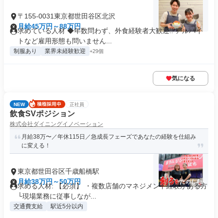
〒155-0031東京都世田谷区北沢
月給45万円～88万円
求めている人材 ◆年数問わず、外食経験者大歓迎!! アルバイ
トなど雇用形態も問いません...
制服あり
業界未経験歓迎
+29個
気になる
NEW
正社員
飲食SVポジション
株式会社ダイニングイノベーション
月給38万〜／年休115日／急成長フェーズであなたの経験を仕組み
に変える！
東京都世田谷区千歳船橋駅
月給38万円～50万円
求める人材: 【必須】 ・複数店舗のマネジメント経験がある方
└現場業務に従事しなが...
交通費支給
駅近5分以内