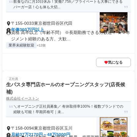
飲食なのに月10日休み！実働7.75h／プライベートも大事にできる
バーガー店！心も体も大切...
〒155-0033東京都世田谷区代田
年俸360万円以上
資格 高卒以上（年齢不問） ※長期勤務できる方歓迎！ ★マネ
ジメント経験のある方、大歓...
業界未経験歓迎
+12個
気になる
正社員
生パスタ専門店ホールのオープニングスタッフ(店長候
補)
株式会社イーストン
＼オープニング正社員募集／ 有休取得率100%！複数ブランドでの
経験も可能！早期昇格可｜未...
〒158-0094東京都世田谷区玉川
月給37万2170円～48万5000円