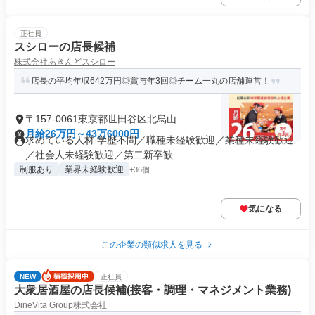
正社員
スシローの店長候補
株式会社あきんどスシロー
店長の平均年収642万円◎賞与年3回◎チーム一丸の店舗運営！
〒157-0061東京都世田谷区北烏山
月給26万円～43万6000円
求めている人材 学歴不問／職種未経験歓迎／業種未経験歓迎
／社会人未経験歓迎／第二新卒歓...
制服あり
業界未経験歓迎
+36個
気になる
この企業の類似求人を見る
NEW
正社員
大衆居酒屋の店長候補(接客・調理・マネジメント業務)
DineVita Group株式会社