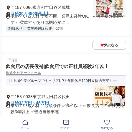
〒157-0066東京都世田谷区成城
月給30万4500円以上
求めている人材 学歴不問、業界未経験OK、人柄重視の採用で
す ※柔軟性があり臨機応変に...
制服あり
業界未経験歓迎
+27個
気になる
正社員
飲食店の店長候補|飲食店での正社員経験3年以上
株式会社アークミール
上場企業グループでキャリアUP！年間休日120日＆待遇充実！
〒155-0033東京都世田谷区代田
月給32万円～45万円
求めている人材 ❒必須条件 ✅高卒以上 ✅飲食店での正社員経
験3年以上 ✅普通自動車運...
年間休日120日以上
+14個
ホーム
オファー
気になる