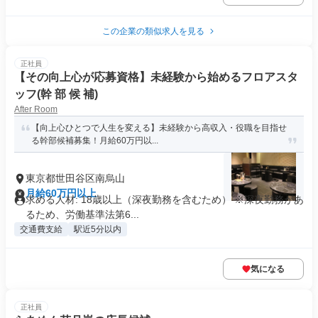
この企業の類似求人を見る
正社員
【その向上心が応募資格】未経験から始めるフロアスタ
ッフ(幹 部 候 補)
After Room
【向上心ひとつで人生を変える】未経験から高収入・役職を目指せ
る幹部候補募集！月給60万円以...
東京都世田谷区南烏山
月給60万円以上
求める人材: 18歳以上（深夜勤務を含むため） ※深夜勤務があ
るため、労働基準法第6...
交通費支給
駅近5分以内
気になる
正社員