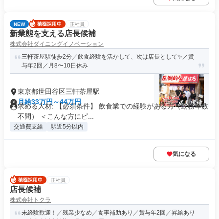
NEW
正社員
新業態を支える店長候補
株式会社ダイニングイノベーション
三軒茶屋駅徒歩2分／飲食経験を活かして、次は店長として✨／賞
与年2回／月8〜10日休み
東京都世田谷区三軒茶屋駅
月給33万円～44万円
求める人材: 【必須条件】 飲食業での経験がある方（勤務年数
不問） ＜こんな方にピ...
交通費支給
駅近5分以内
気になる
正社員
店長候補
株式会社トクラ
未経験歓迎！／残業少なめ／食事補助あり／賞与年2回／昇給あり