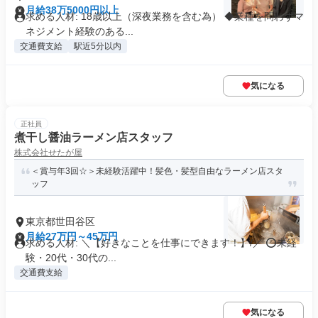
月給38万5000円以上
求める人材: 18歳以上（深夜業務を含む為） ◆業種を問わずマ
ネジメント経験のある...
交通費支給
駅近5分以内
気になる
正社員
煮干し醤油ラーメン店スタッフ
株式会社せたが屋
＜賞与年3回☆＞未経験活躍中！髪色・髪型自由なラーメン店スタ
ッフ
東京都世田谷区
月給27万円～45万円
求める人材: ＼【好きなことを仕事にできます！】/／ ⭕️未経
験・20代・30代の...
交通費支給
気になる