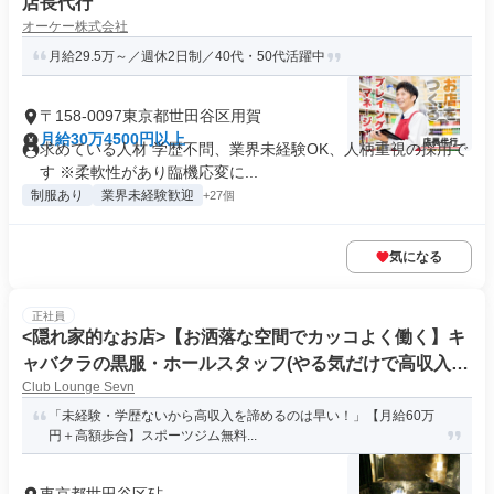
店長代行
オーケー株式会社
月給29.5万～／週休2日制／40代・50代活躍中
〒158-0097東京都世田谷区用賀
月給30万4500円以上
求めている人材 学歴不問、業界未経験OK、人柄重視の採用で
す ※柔軟性があり臨機応変に...
制服あり
業界未経験歓迎
+27個
気になる
正社員
<隠れ家的なお店>【お洒落な空間でカッコよく働く】キ
ャバクラの黒服・ホールスタッフ(やる気だけで高収入確
Club Lounge Sevn
定!!)
「未経験・学歴ないから高収入を諦めるのは早い！」【月給60万
円＋高額歩合】スポーツジム無料...