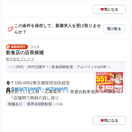
気になる
この条件を保存して、新着求人を受け取りませ
受け取る
んか？
正社員
飲食店の店長候補
株式会社プレナス
✅20代・30代活躍中！✅飲食経験歓迎・アルバイトのみOK
〒156-0052東京都世田谷区経堂
月給38万1000円～46万4000円
求めている人材 ＜応募条件＞ ✅普通自動車免許（AT限定可）
└店舗間で商材の貸し借り...
制服あり
業界未経験歓迎
+34個
気になる