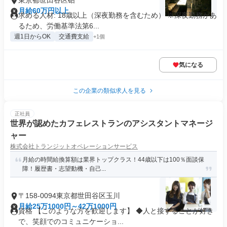
東京都世田谷区砧
月給60万円以上
求める人材: 18歳以上（深夜勤務を含むため） ※深夜勤務があ
るため、労働基準法第6...
週1日からOK
交通費支給
+1個
気になる
この企業の類似求人を見る
正社員
世界が認めたカフェレストランのアシスタントマネージ
ャー
株式会社トランジットオペレーションサービス
月給の時間給換算額は業界トップクラス！44歳以下は100％面談保
障！履歴書・志望動機・自己...
〒158-0094東京都世田谷区玉川
月給25万1000円～42万1000円
資格 【このような方を歓迎します】 ◆人と接することが好き
で、笑顔でのコミュニケーショ...