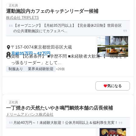
正社員
運動施設内カフェのキッチンリーダー候補
株式会社 TRIPLETS
【オープニング】【月給35万円以上】【完全週休2日制】世田谷区
の公共運動施設にてカフェスペ...
〒157-0074東京都世田谷区大蔵
月給35万円～42万円
資格 【応募条件】 ■学歴不問 ■未経験者大歓迎 【「現場を引
っ張るリーダー」として...
制服あり
業界未経験歓迎
+26個
気になる
正社員
一丁焼きの天然たいやき鳴門鯛焼本舗の店長候補
ドリームアドバンス株式会社
月給40万円～！未経験大歓迎！公休月8回以上＆福利厚生充実！