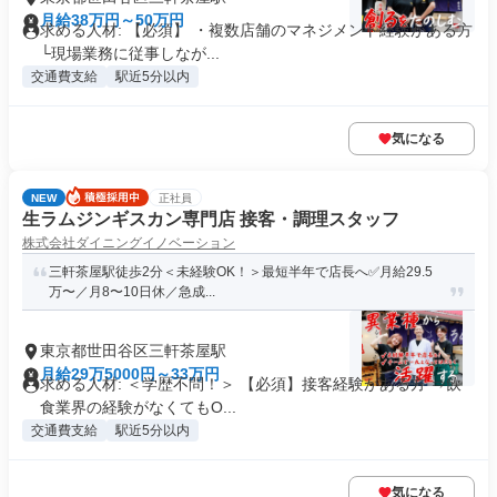
月給38万円～50万円
求める人材: 【必須】 ・複数店舗のマネジメント経験がある方
└現場業務に従事しなが...
交通費支給
駅近5分以内
気になる
NEW
正社員
生ラムジンギスカン専門店 接客・調理スタッフ
株式会社ダイニングイノベーション
三軒茶屋駅徒歩2分＜未経験OK！＞最短半年で店長へ✅月給29.5
万〜／月8〜10日休／急成...
東京都世田谷区三軒茶屋駅
月給29万5000円～33万円
求める人材: ＜学歴不問！＞ 【必須】接客経験がある方 ⇒飲
食業界の経験がなくてもO...
交通費支給
駅近5分以内
気になる