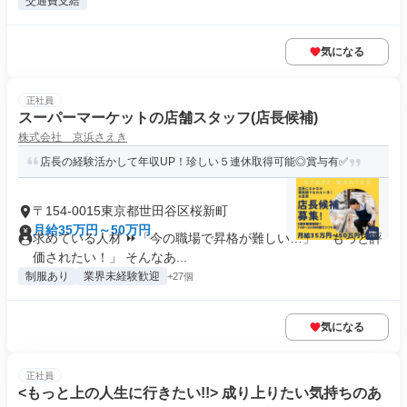
交通費支給
気になる
正社員
スーパーマーケットの店舗スタッフ(店長候補)
株式会社 京浜さえき
店長の経験活かして年収UP！珍しい５連休取得可能◎賞与有✅
〒154-0015東京都世田谷区桜新町
月給35万円～50万円
求めている人材 ⏩「今の職場で昇格が難しい…」 「もっと評
価されたい！」 そんなあ...
制服あり
業界未経験歓迎
+27個
気になる
正社員
<もっと上の人生に行きたい!!> 成り上りたい気持ちのあ