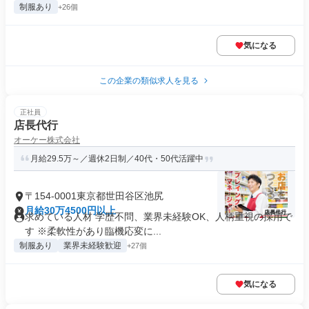
制服あり
+26個
気になる
この企業の類似求人を見る
正社員
店長代行
オーケー株式会社
月給29.5万～／週休2日制／40代・50代活躍中
〒154-0001東京都世田谷区池尻
月給30万4500円以上
求めている人材 学歴不問、業界未経験OK、人柄重視の採用で
す ※柔軟性があり臨機応変に...
制服あり
業界未経験歓迎
+27個
気になる