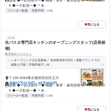
資格 ◆ー必須条件ー◆ 職種・業界・雇用形態 すべて未経験O
K ◆ー大歓迎ー◆ ＊未...
フリーター歓迎
学歴不問
+18個
気になる
正社員
生パスタ専門店キッチンのオープニングスタッフ(店長候
補)
株式会社イーストン
＼オープニング正社員募集／ 有休取得率100%！複数ブランドでの
経験も可能！早期昇格可｜未...
〒158-0094東京都世田谷区玉川
月給37万2170円～48万5000円
資格 ◆ー必須条件ー◆ 職種・業界・雇用形態 すべて未経験O
K ◆ー大歓迎ー◆ ＊未...
フリーター歓迎
学歴不問
+18個
気になる