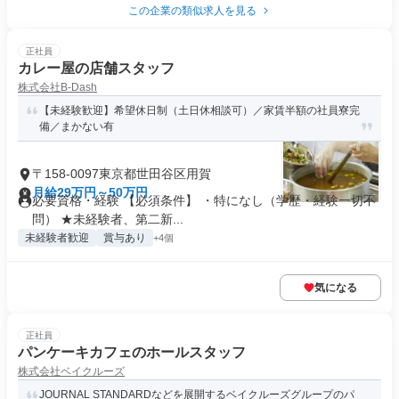
この企業の類似求人を見る
正社員
カレー屋の店舗スタッフ
株式会社B-Dash
【未経験歓迎】希望休日制（土日休相談可）／家賃半額の社員寮完
備／まかない有
〒158-0097東京都世田谷区用賀
月給29万円～50万円
必要資格・経験 【必須条件】 ・特になし（学歴・経験一切不
問） ★未経験者、第二新...
未経験者歓迎
賞与あり
+4個
気になる
正社員
パンケーキカフェのホールスタッフ
株式会社ベイクルーズ
JOURNAL STANDARDなどを展開するベイクルーズグループのパ