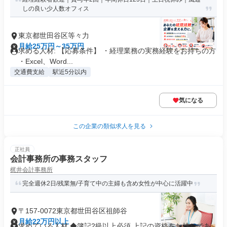
しの良い少人数オフィス
東京都世田谷区等々力
月給25万円～35万円
求める人材: 【応募条件】 ・経理業務の実務経験をお持ちの方
・Excel、Word...
交通費支給
駅近5分以内
気になる
この企業の類似求人を見る
正社員
会計事務所の事務スタッフ
梶井会計事務所
完全週休2日/残業無/子育て中の主婦も含め女性が中心に活躍中
〒157-0072東京都世田谷区祖師谷
月給22万円以上
求めている人材 ◆簿記2級以上必須 上記の資格をお持ちであ