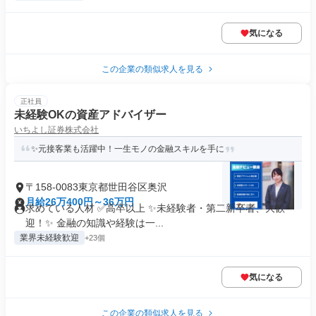
気になる
この企業の類似求人を見る
正社員
未経験OKの資産アドバイザー
いちよし証券株式会社
✨元接客業も活躍中！一生モノの金融スキルを手に
〒158-0083東京都世田谷区奥沢
月給26万400円～36万円
求めている人材 ✅高卒以上 ✨未経験者・第二新卒者、大歓
迎！✨ 金融の知識や経験は一...
業界未経験歓迎
+23個
気になる
この企業の類似求人を見る