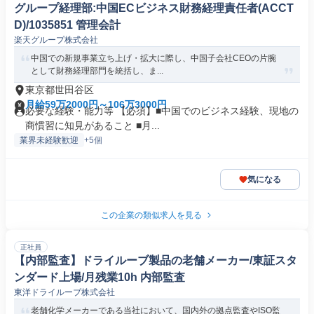
グループ経理部:中国ECビジネス財務経理責任者(ACCT
D)/1035851 管理会計
楽天グループ株式会社
中国での新規事業立ち上げ・拡大に際し、中国子会社CEOの片腕
として財務経理部門を統括し、ま...
東京都世田谷区
月給59万2000円～106万3000円
必要な経験・能力等 【必須】■中国でのビジネス経験、現地の
商慣習に知見があること ■月...
業界未経験歓迎
+5個
気になる
この企業の類似求人を見る
正社員
【内部監査】ドライルーブ製品の老舗メーカー/東証スタ
ンダード上場/月残業10h 内部監査
東洋ドライルーブ株式会社
老舗化学メーカーである当社において、国内外の拠点監査やISO監