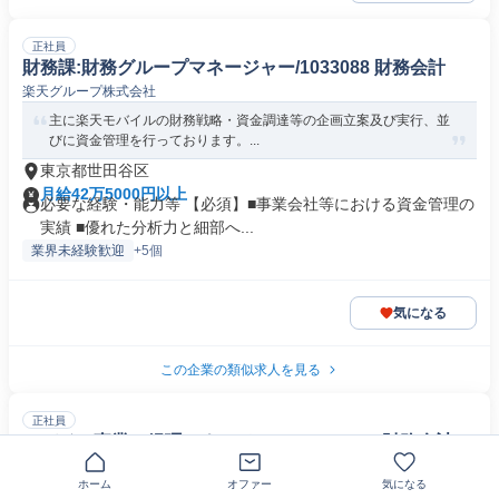
正社員
財務課:財務グループマネージャー/1033088 財務会計
楽天グループ株式会社
主に楽天モバイルの財務戦略・資金調達等の企画立案及び実行、並
びに資金管理を行っております。...
東京都世田谷区
月給42万5000円以上
必要な経験・能力等 【必須】■事業会社等における資金管理の
実績 ■優れた分析力と細部へ...
業界未経験歓迎
+5個
気になる
この企業の類似求人を見る
正社員
モバイル事業 経理マネージャー 1022442 財務会計
楽天グループ株式会社
ホーム
オファー
気になる
楽天モバイル株式会社の経理業務を担当頂きます。 経理のプロフ