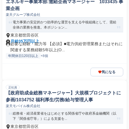
エネルギー事業本部:需給企画マネージャー 1033435 事
業企画
楽天グループ株式会社
電力事業の安定的かつ効率的な運営を支える中核組織として、需給
全体の業務を推進。本ポジション...
東京都世田谷区
月給35万円以上
必要な経験・能力等 【必須】■電力供給管理業務またはそれに
関連する業務経験5年以上(O...
年間休日120日以上
+8個
気になる
正社員
【政府助成金総務マネージャー】大規模プロジェクトに
参画/1034752 福利厚生/労務/給与管理人事
楽天モバイル株式会社
総務省・経済産業省をはじめとする関係省庁や政府系金融機関（以
下「関係省庁等」）による支援を...
東京都世田谷区