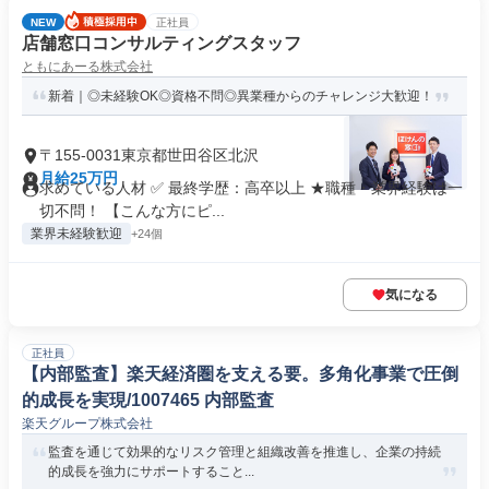
NEW
正社員
店舗窓口コンサルティングスタッフ
ともにあーる株式会社
新着｜◎未経験OK◎資格不問◎異業種からのチャレンジ大歓迎！
〒155-0031東京都世田谷区北沢
月給25万円
求めている人材 ✅ 最終学歴：高卒以上 ★職種・業界経験は一
切不問！ 【こんな方にピ...
業界未経験歓迎
+24個
気になる
正社員
【内部監査】楽天経済圏を支える要。多角化事業で圧倒
的成長を実現/1007465 内部監査
楽天グループ株式会社
監査を通じて効果的なリスク管理と組織改善を推進し、企業の持続
的成長を強力にサポートすること...