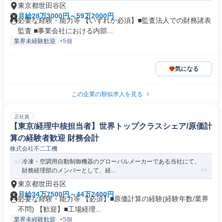
東京都世田谷区
月給28万3000円～59万2000円
必要な経験・能力等 【いずれか必須】■監査法人での財務諸表
監査 ■事業会社における内部...
業界未経験歓迎
+5個
気になる
この企業の類似求人を見る
正社員
【東京/経理中核担当者】世界トップクラスシェア/原価計
算の経験者歓迎 財務会計
株式会社不二工機
冷凍・空調用自動制御機器のグローバルメーカーである当社にて、
財務経理部のメンバーとして、経...
東京都世田谷区
月給34万7500円～44万2400円
必要な経験・能力等 【必須】■原価計算の経験(経験年数/業界
不問) 【歓迎】■工場経理...
業界未経験歓迎
+5個