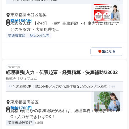
東京都世田谷区池尻
時給1860円
求める人材: 【必須】 ・銀行事務経験 ・仕事内容に触れたこ
とのある方 ・大量処理を...
交通費支給
駅近5分以内
気になる
派遣社員
経理事務|入力・伝票起票・経費精算・決算補助/23602
株式会社ジョブコム
＼未経験OK！簿記不要／入力や伝票作成などのカンタン経理！
東京都世田谷区
時給1700円
資格 ●何らかの事務経験があれば、経理事務：未経験OK♪ ●P
C：入力ができればOK！...
業界未経験歓迎
+19個