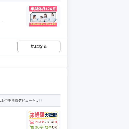
.
気になる
上◎事務職デビューを...