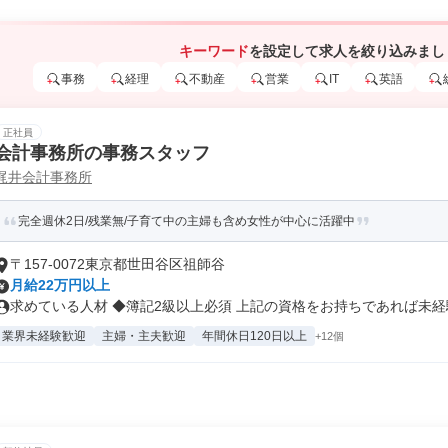
キーワード
を設定して求人を絞り込みまし
事務
経理
不動産
営業
IT
英語
正社員
会計事務所の事務スタッフ
梶井会計事務所
完全週休2日/残業無/子育て中の主婦も含め女性が中心に活躍中
〒157-0072東京都世田谷区祖師谷
月給22万円以上
求めている人材 ◆簿記2級以上必須 上記の資格をお持ちであれば未経験O
業界未経験歓迎
主婦・主夫歓迎
年間休日120日以上
+12個