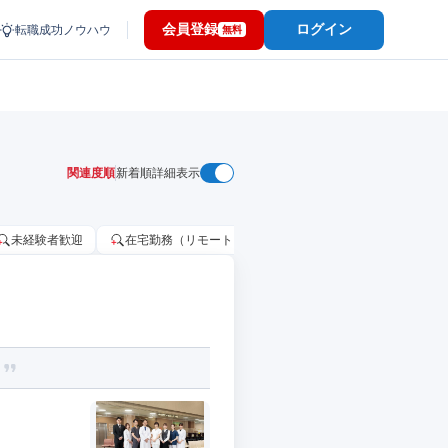
会員登録
ログイン
転職成功ノウハウ
無料
関連度順
新着順
詳細表示
未経験者歓迎
在宅勤務（リモートワーク）OK
家賃補助・住宅手当
。