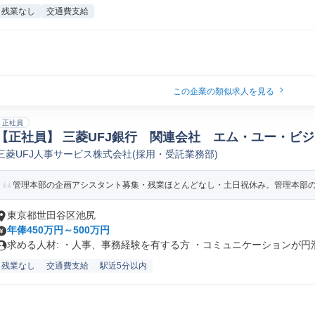
残業なし
交通費支給
この企業の類似求人を見る
正社員
【正社員】 三菱UFJ銀行 関連会社 エム・ユー・
三菱UFJ人事サービス株式会社(採用・受託業務部)
管理本部人事アシスタント(事務職)
管理本部の企画アシスタント募集・残業ほとんどなし・土日祝休み。管理本部の一
東京都世田谷区池尻
年俸450万円～500万円
求める人材: ・人事、事務経験を有する方 ・コミュニケーションが円滑.
残業なし
交通費支給
駅近5分以内