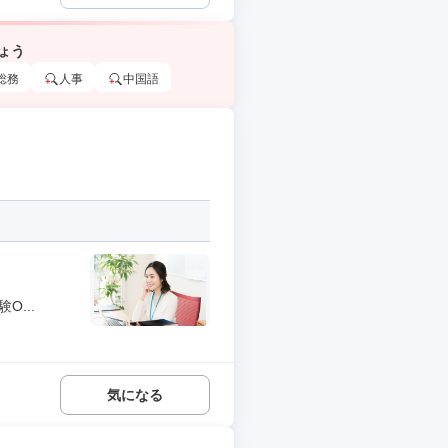
ょう
総務
人事
中国語
...
気になる