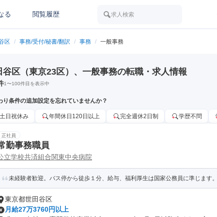
なる
閲覧履歴
求人検索
谷区
/
事務/受付/秘書/翻訳
/
事務
/
一般事務
田谷区（東京23区）、一般事務の転職・求人情報
件
1
〜
100
件目を表示中
わり条件の追加設定を忘れていませんか？
土日祝休み
年間休日120日以上
完全週休2日制
学歴不問
正社員
常勤事務職員
公立学校共済組合関東中央病院
未経験者歓迎。バス停から徒歩１分、給与、福利厚生は国家公務員に準じます
東京都世田谷区
月給27万3760円以上