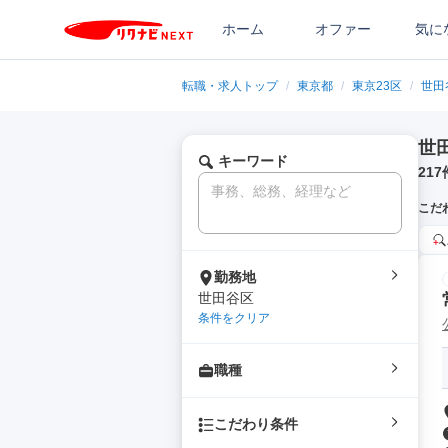
ホーム
オファー
気に
転職・求人トップ
/
東京都
/
東京23区
/
世田
世
キーワード
217
こだ
勤務地
世田谷区
条件をクリア
職種
こだわり条件