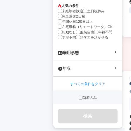
人気の条件
未経験者歓迎
土日祝休み
完全週休2日制
年間休日120日以上
在宅勤務（リモートワーク）OK
転勤なし
服装自由
年齢不問
学歴不問
語学力を活かせる
雇用形態
年収
すべての条件をクリア
新着のみ
検索