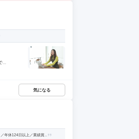
..
気になる
休124日以上／業績賞...