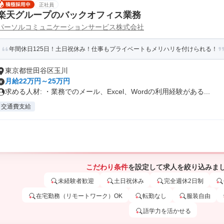
正社員
楽天グループのバックオフィス業務
パーソルコミュニケーションサービス株式会社
年間休日125日！土日祝休み！仕事もプライベートもメリハリを付けられる！
東京都世田谷区玉川
月給22万円～25万円
求める人材: ・業務でのメール、Excel、Wordの利用経験がある...
交通費支給
こだわり条件
を設定して求人を絞り込みま
未経験者歓迎
土日祝休み
完全週休2日制
在宅勤務（リモートワーク）OK
転勤なし
服装自由
語学力を活かせる