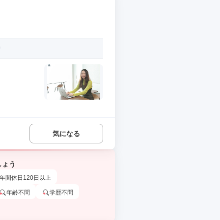
気になる
しょう
年間休日120日以上
年齢不問
学歴不問