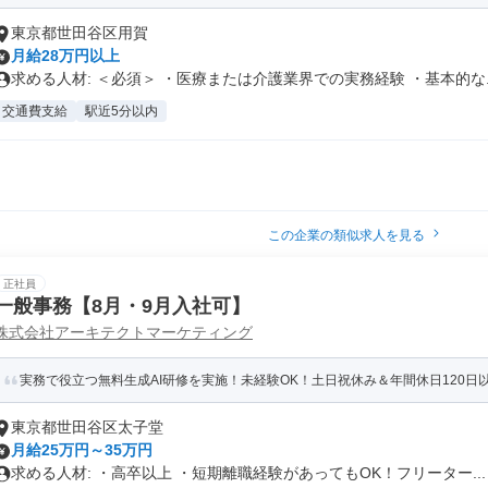
東京都世田谷区用賀
月給28万円以上
求める人材: ＜必須＞ ・医療または介護業界での実務経験 ・基本的な..
交通費支給
駅近5分以内
この企業の類似求人を見る
正社員
一般事務【8月・9月入社可】
株式会社アーキテクトマーケティング
実務で役立つ無料生成AI研修を実施！未経験OK！土日祝休み＆年間休日120日以
東京都世田谷区太子堂
月給25万円～35万円
求める人材: ・高卒以上 ・短期離職経験があってもOK！フリーター...