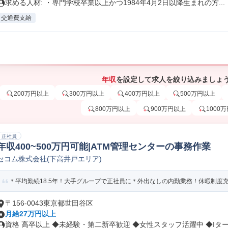
求める人材: ・専門学校卒業以上かつ1984年4月2日以降生まれの方...
交通費支給
年収
を設定して求人を絞り込みましょ
200万円以上
300万円以上
400万円以上
500万円以上
800万円以上
900万円以上
1000
正社員
年収400~500万円可能|ATM管理センターの事務作業
セコム株式会社(下高井戸エリア)
＊平均勤続18.5年！大手グループで正社員に＊外出なしの内勤業務！休暇制度充実で
〒156-0043東京都世田谷区
月給27万円以上
資格 高卒以上 ◆未経験・第二新卒歓迎 ◆女性スタッフ活躍中 ◆Iター.