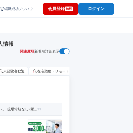
会員登録
ログイン
転職成功ノウハウ
無料
人情報
関連度順
新着順
詳細表示
未経験者歓迎
在宅勤務（リモートワーク）OK
家賃補助・住宅手当
 現場常駐なし×駅...