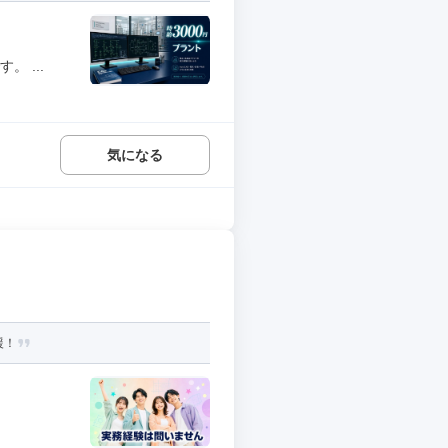
 ...
気になる
援！
.