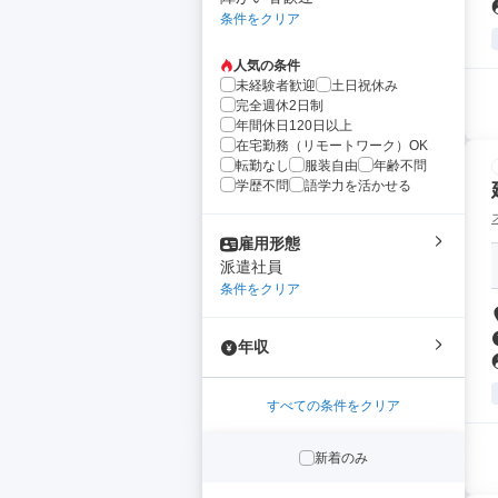
条件をクリア
人気の条件
未経験者歓迎
土日祝休み
完全週休2日制
年間休日120日以上
在宅勤務（リモートワーク）OK
転勤なし
服装自由
年齢不問
学歴不問
語学力を活かせる
雇用形態
派遣社員
条件をクリア
年収
すべての条件をクリア
新着のみ