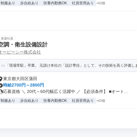
制服あり
歩合給あり
扶養内勤務OK
社員登用あり
+63個
派遣社員
空調・衛生設備設計
オーピーシー株式会社
「現場常駐」卒業。 元請け本社の「設計専任」として、その技術を高く評価します！ 
東京都大田区蒲田
時給2700円～2800円
応募資格 ＼ 20代～60代幅広く活躍中 ／ 【必須条件】 ■オート...
制服あり
歩合給あり
扶養内勤務OK
社員登用あり
+63個