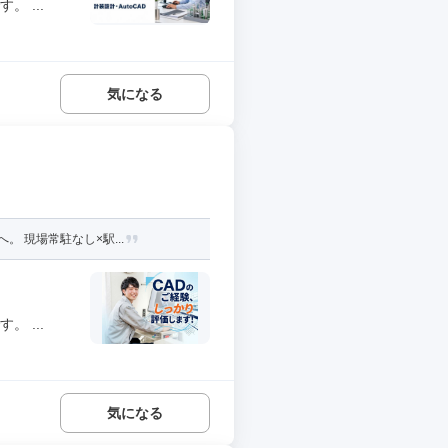
 ...
気になる
 現場常駐なし×駅...
 ...
気になる