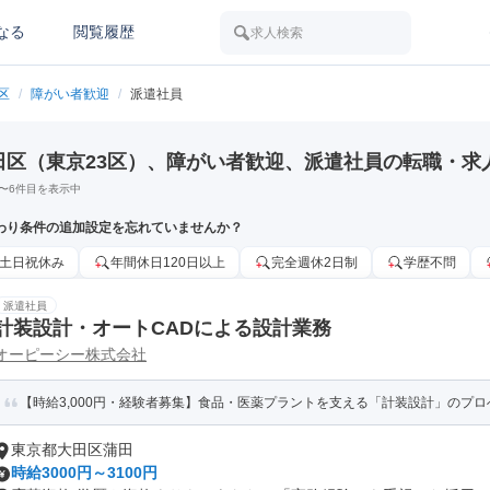
なる
閲覧履歴
求人検索
区
/
障がい者歓迎
/
派遣社員
田区（東京23区）、障がい者歓迎、派遣社員の転職・求
〜
6
件目を表示中
わり条件の追加設定を忘れていませんか？
土日祝休み
年間休日120日以上
完全週休2日制
学歴不問
派遣社員
計装設計・オートCADによる設計業務
オーピーシー株式会社
【時給3,000円・経験者募集】食品・医薬プラントを支える「計装設計」のプロへ。
東京都大田区蒲田
時給3000円～3100円