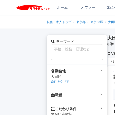
ホーム
オファー
気に
転職・求人トップ
/
東京都
/
東京23区
/
大田
大
キーワード
6
件
1
こだ
勤務地
大田区
条件をクリア
職種
こだわり条件
障がい者歓迎