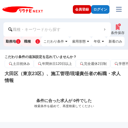
会員登録
ログイン
職種・キーワードから探す
条件保存
勤務地
職種
こだわり条件
雇用形態
年収
新着のみ
1
1
こだわり条件の追加設定を忘れていませんか？
土日祝休み
年間休日120日以上
完全週休2日制
学歴
大田区（東京23区）、施工管理/現場責任者の転職・求人
情報
条件に合った求人が 0件でした
検索条件を緩めて、再度検索してください