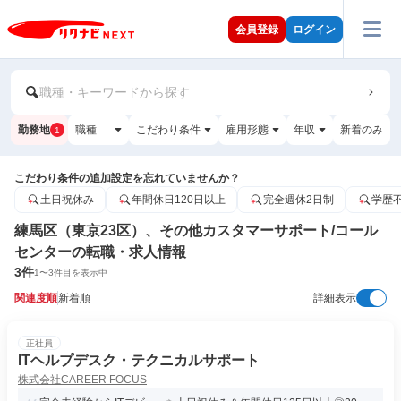
会員登録
ログイン
職種・キーワードから探す
勤務地
職種
こだわり条件
雇用形態
年収
新着のみ
1
こだわり条件の追加設定を忘れていませんか？
土日祝休み
年間休日120日以上
完全週休2日制
学歴
練馬区（東京23区）、その他カスタマーサポート/コール
センターの転職・求人情報
3
件
1
〜
3
件目を表示中
関連度順
新着順
詳細表示
正社員
ITヘルプデスク・テクニカルサポート
株式会社CAREER FOCUS