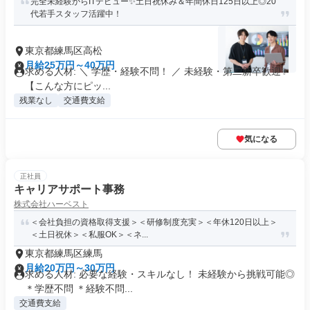
完全未経験からITデビュー✨土日祝休み＆年間休日125日以上◎20
代若手スタッフ活躍中！
東京都練馬区高松
月給25万円～40万円
求める人材: ＼ 学歴・経験不問！ ／ 未経験・第二新卒歓迎✨
【こんな方にピッ...
残業なし
交通費支給
気になる
正社員
キャリアサポート事務
株式会社ハーベスト
＜会社負担の資格取得支援＞＜研修制度充実＞＜年休120日以上＞
＜土日祝休＞＜私服OK＞＜ネ...
東京都練馬区練馬
月給20万円～30万円
求める人材: 必要な経験・スキルなし！ 未経験から挑戦可能◎
＊学歴不問 ＊経験不問...
交通費支給