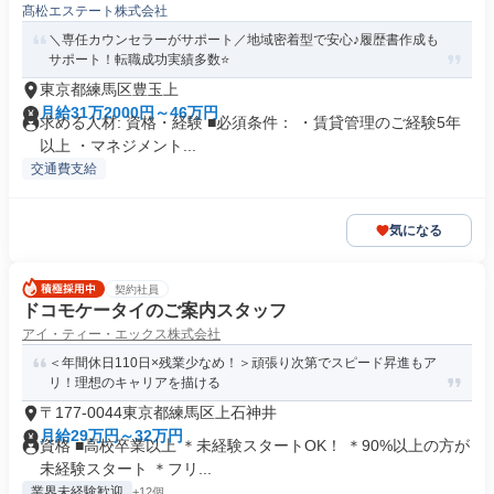
髙松エステート株式会社
＼専任カウンセラーがサポート／地域密着型で安心♪履歴書作成も
サポート！転職成功実績多数⭐️
東京都練馬区豊玉上
月給31万2000円～46万円
求める人材: 資格・経験 ■必須条件： ・賃貸管理のご経験5年
以上 ・マネジメント...
交通費支給
気になる
契約社員
ドコモケータイのご案内スタッフ
アイ・ティー・エックス株式会社
＜年間休日110日×残業少なめ！＞頑張り次第でスピード昇進もア
リ！理想のキャリアを描ける
〒177-0044東京都練馬区上石神井
月給29万円～32万円
資格 ■高校卒業以上 ＊未経験スタートOK！ ＊90%以上の方が
未経験スタート ＊フリ...
業界未経験歓迎
+12個