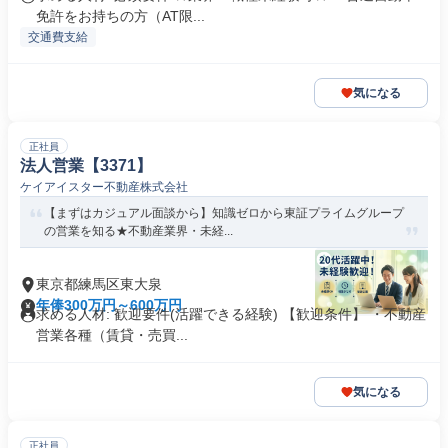
免許をお持ちの方（AT限...
交通費支給
気になる
正社員
法人営業【3371】
ケイアイスター不動産株式会社
【まずはカジュアル面談から】知識ゼロから東証プライムグループ
の営業を知る★不動産業界・未経...
東京都練馬区東大泉
年俸300万円～600万円
求める人材: 歓迎要件(活躍できる経験) 【歓迎条件】 ・不動産
営業各種（賃貸・売買...
気になる
正社員