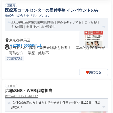
正社員
医療系コールセンターの受付事務 インバウンドのみ
株式会社綜合キヤリアオプション
正社員×社会保険完備×通勤手当｜休みもキャリアも｜どっちも叶
える転職｜土日祝休中心×残業少
東京都練馬区
月給20万5000円以上
求める人材: 職種・業界未経験も歓迎！ ・基本的なPC操作が
可能な方 ・学歴・経験不...
交通費支給
気になる
正社員
広報/SNS・WEB戦略担当
株式会社TEISO GROUP
【✅30歳未満の方】好きを活かせるお仕事✨️年間休日125日＋残業
少なめ！