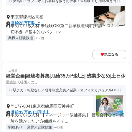
突然のトラブルからお客様を救うお仕事！未経験でも月給28万円
東京都練馬区高松
月給28万円以上
求めている人材 未経験OK/第二新卒歓迎/専門知識・スキル一
切不要 ※基本的なパソコン...
業界未経験歓迎
+17個
気になる
正社員
経営企画|経験者募集|⽉給35万円以上| 残業少なめ|⼟⽇休
医療法人社団えにし
駅チカ・転勤なし／研修制度充実／副業・オフィスカジュアルOK
〒177-0041東京都練馬区石神井町
月給33万8511円以上
求めている人材 【マネージャー候補募集】 管理会計などの経
験を活かしたい⽅∕組織をイチ...
制服あり
業界未経験歓迎
+48個