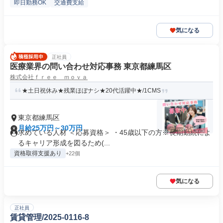
即日勤務OK
交通費支給
気になる
正社員
医療業界の問い合わせ対応事務 東京都練馬区
株式会社ｆｒｅｅ ｍｏｖａ
★土日祝休み★残業ほぼナシ★20代活躍中★/1CMS
東京都練馬区
月給25万円～30万円
求めている人材 ＜応募資格＞ ・45歳以下の方※長期勤続によ
るキャリア形成を図るため(...
資格取得支援あり
+22個
気になる
正社員
賃貸管理/2025-0116-8