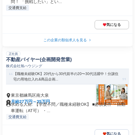
問！ 「挑戦したい」とい...
交通費支給
気になる
この企業の類似求人を見る
正社員
不動産バイヤー(企画開発営業)
株式会社旭ハウジング
【職種未経験OK】20代から30代前半の20〜30代活躍中！分譲住
宅の⽤地仕⼊れ&商品企画...
東京都練馬区南大泉
月給27万円～35万円
求める人材: 【学歴不問／職種未経験OK】 ■必須要件 ・自動
車運転（AT可） ・...
交通費支給
気になる