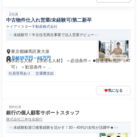
正社員
中古物件仕入れ営業/未経験可/第二新卒
ケイアイスター不動産株式会社
未経験可！中古住宅再生事業で法人営業デビュー
東京都練馬区東大泉
月給35万円～60万円
求める人材: 【求める人材】 ＜必須条件＞ ■普通運転免許（AT
可） ＜歓迎条件＞ ...
社員登用あり
交通費支給
気になる
契約社員
銀行の個人顧客サポートスタッフ
株式会社三井住友銀行
未経験歓迎◎接客経験を活かす！30～40代の女性が活躍中★