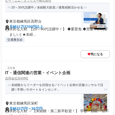
ビー・エム・ダブリュー株式会社
20～30代活躍中／未経験大歓迎／接客経験活かせる
東京都練馬区高野台
月給21万3700円以上
求める人材: 【20～40代活躍中！】 ◆要普免 ◆営業：1年(望
ましい) ★未経...
交通費支給
気になる
正社員
IT・通信関連の営業・イベント企画
合同会社SHARE
未経験からリーダーを目指せる✅イベント企画や店舗コンサルで活
躍✨手厚いサポート＆インセンテ...
東京都練馬区栄町
月給23万円～30万円
求める人材: ✅【未経験・第二新卒歓迎！】 学歴・経験一切不