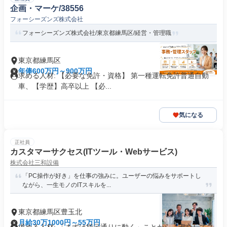
企画・マーケ/38556
フォーシーズンズ株式会社
フォーシーズンズ株式会社/東京都練馬区/経営・管理職
東京都練馬区
年俸600万円～900万円
求める人材: 【必要な免許・資格】 第一種運転免許普通自動
車、【学歴】高卒以上 【必...
気になる
正社員
カスタマーサクセス(ITツール・Webサービス)
株式会社三和設備
「PC操作が好き」を仕事の強みに。ユーザーの悩みをサポートし
ながら、一生モノのITスキルを...
東京都練馬区豊玉北
月給30万1000円～55万円