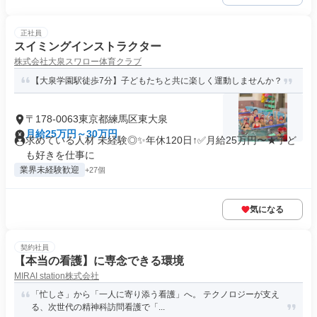
正社員
スイミングインストラクター
株式会社大泉スワロー体育クラブ
【大泉学園駅徒歩7分】子どもたちと共に楽しく運動しませんか？
〒178-0063東京都練馬区東大泉
月給25万円～30万円
求めている人材 未経験◎✨年休120日↑✅月給25万円〜★子ど
も好きを仕事に
業界未経験歓迎
+27個
気になる
契約社員
【本当の看護】に専念できる環境
MIRAI station株式会社
「忙しさ」から「一人に寄り添う看護」へ。 テクノロジーが支え
る、次世代の精神科訪問看護で「...