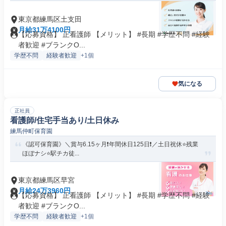
東京都練馬区土支田
月給31万4100円
【応募資格】 正看護師 【メリット】 #長期 #学歴不問 #経験
者歓迎 #ブランクO...
学歴不問
経験者歓迎
+1個
気になる
正社員
看護師/住宅手当あり/土日休み
練馬仲町保育園
《認可保育園》＼賞与6.15ヶ月❗️年間休日125日❗️／土日祝休⭐残業
ほぼナシ⭐駅チカ徒...
東京都練馬区早宮
月給24万3960円
【応募資格】 正看護師 【メリット】 #長期 #学歴不問 #経験
者歓迎 #ブランクO...
学歴不問
経験者歓迎
+1個