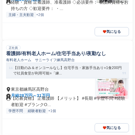
経験・資格 正看護師、准看護師 ◇必須要件： 看護師資格をお
持ちの方 ◇歓迎要件： ・...
主婦・主夫歓迎
+2個
気になる
正社員
看護師/有料老人ホーム/住宅手当あり/夜勤なし
有料老人ホーム サニーライフ練馬高野台
【日勤のみ＆オンコールなし】住宅手当・家族手当あり⭐1食200円
で社員食堂が利用可能⭐「練...
東京都練馬区高野台
月給28万円～31万円
【応募資格】 正看護師 【メリット】 #長期 #学歴不問 #経験
者歓迎 #ブランクO...
学歴不問
経験者歓迎
+1個
気になる