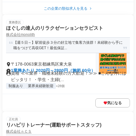
この企業の類似求人を見る
業務委託
ほぐしの達人のリラクゼーションセラピスト
株式会社monolith
【週５日～】駅前徒歩３分の好立地で集客力抜群！未経験から手に
職をつけて高収GET！最低保証...
〒178-0063東京都練馬区東大泉
1業務あたり 2020円～2800円（施術 60分）
資格 ≪≪業界・職種未経験の方大歓迎！≫≫ ■こんな方には
ピッタリ！ ・学生・主婦(...
制服あり
業界未経験歓迎
+28個
気になる
正社員
リハビリトレーナー(運動サポートスタッフ)
株式会社ｎＣＳ