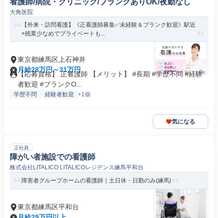
看護師/病院・クリニック/ブランクありOK/夜勤なし
大角医院
【外来・訪問看護】《正看護師募集✅️未経験＆ブランク歓迎》駅近
×残業少なめでプライベートも...
東京都練馬区上石神井
月給28万円～31万円
【応募資格】 正看護師 【メリット】 #長期 #学歴不問 #経験
者歓迎 #ブランクO...
学歴不問
経験者歓迎
+1個
気になる
正社員
障がい者施設での看護師
株式会社LITALICO LITALICOレジデンス練馬平和台
障害者グループホームの看護師｜土日休・日勤のみ(練馬)
東京都練馬区平和台
月給29万円以上