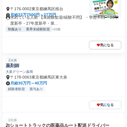
〒176-0002東京都練馬区桜台
月給23万7500円～27万円
求めている人材 【未経験歓迎/経験不問】 ・学歴不問 ・26年
度新卒・27年度新卒・第...
制服あり
業界未経験歓迎
+22個
気になる
正社員
薬剤師
大泉グリーン薬局
〒178-0063東京都練馬区東大泉
月給30万円～40万円
経験者歓迎
賞与あり
気になる
正社員
2tショートトラックの医薬品ルート配送ドライバー