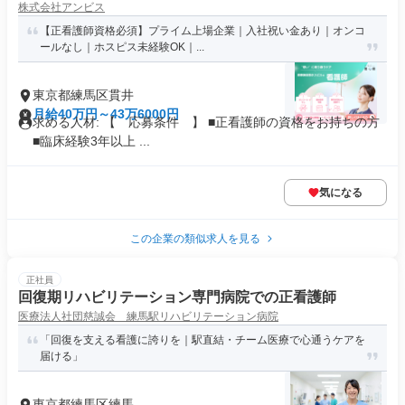
株式会社アンビス
【正看護師資格必須】プライム上場企業｜入社祝い金あり｜オンコ
ールなし｜ホスピス未経験OK｜...
東京都練馬区貫井
月給40万円～43万6000円
求める人材: 【 応募条件 】 ■正看護師の資格をお持ちの方
■臨床経験3年以上 ...
気になる
この企業の類似求人を見る
正社員
回復期リハビリテーション専門病院での正看護師
医療法人社団慈誠会 練馬駅リハビリテーション病院
「回復を支える看護に誇りを｜駅直結・チーム医療で心通うケアを
届ける」
東京都練馬区練馬