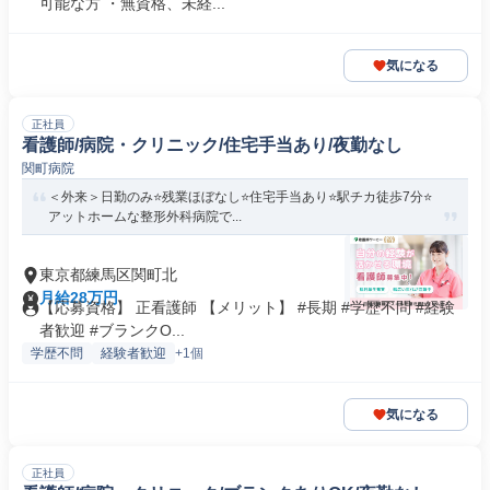
可能な方 ・無資格、未経...
気になる
正社員
看護師/病院・クリニック/住宅手当あり/夜勤なし
関町病院
＜外来＞日勤のみ⭐残業ほぼなし⭐住宅手当あり⭐駅チカ徒歩7分⭐
アットホームな整形外科病院で...
東京都練馬区関町北
月給28万円
【応募資格】 正看護師 【メリット】 #長期 #学歴不問 #経験
者歓迎 #ブランクO...
学歴不問
経験者歓迎
+1個
気になる
正社員