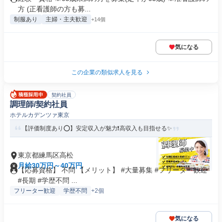
方 (正看護師の方も募...
制服あり
主婦・主夫歓迎
+14個
気になる
この企業の類似求人を見る
契約社員
調理師/契約社員
ホテルカデンツァ東京
【評価制度あり⭕️】安定収入が魅力❗️高収入も目指せる✨
東京都練馬区高松
月給30万円～40万円
【応募資格】 不問 【メリット】 #大量募集 #フリーター歓迎
#長期 #学歴不問 ...
フリーター歓迎
学歴不問
+2個
気になる