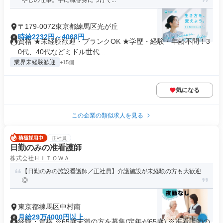
やしの仕事。手に職を身につけて...
〒179-0072東京都練馬区光が丘
時給2232円～4068円
資格 ★未経験歓迎・ブランクOK ★学歴・経験・年齢不問！3
0代、40代などミドル世代...
業界未経験歓迎
+15個
気になる
この企業の類似求人を見る
正社員
日勤のみの准看護師
株式会社ＨＩＴＯＷＡ
【日勤のみの施設看護師／正社員】介護施設が未経験の方も大歓迎
◎
東京都練馬区中村南
月給29万4000円以上
経験・資格 ※65歳未満の方を募集(定年が65歳) ※准看護師の