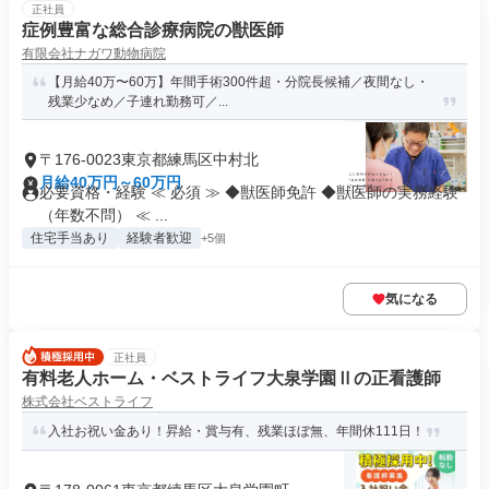
正社員
症例豊富な総合診療病院の獣医師
有限会社ナガワ動物病院
【月給40万〜60万】年間手術300件超・分院長候補／夜間なし・
残業少なめ／子連れ勤務可／...
〒176-0023東京都練馬区中村北
月給40万円～60万円
必要資格・経験 ≪ 必須 ≫ ◆獣医師免許 ◆獣医師の実務経験
（年数不問） ≪ ...
住宅手当あり
経験者歓迎
+5個
気になる
正社員
有料老人ホーム・ベストライフ大泉学園Ⅱの正看護師
株式会社ベストライフ
入社お祝い金あり！昇給・賞与有、残業ほぼ無、年間休111日！