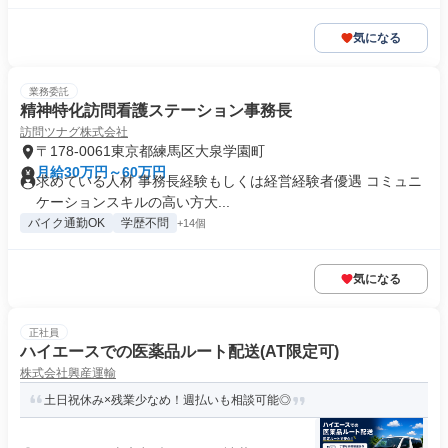
気になる
業務委託
精神特化訪問看護ステーション事務長
訪問ツナグ株式会社
〒178-0061東京都練馬区大泉学園町
月給30万円～60万円
求めている人材 事務長経験もしくは経営経験者優遇 コミュニ
ケーションスキルの高い方大...
バイク通勤OK
学歴不問
+14個
気になる
正社員
ハイエースでの医薬品ルート配送(AT限定可)
株式会社興産運輸
土日祝休み×残業少なめ！週払いも相談可能◎