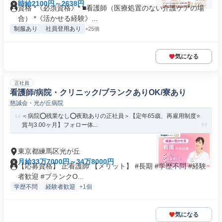
時給2100円～2638円
資格 *《必須資格》* ■看護師（医療処置のない介護ケアの場
合） *《活かせる経験》...
制服あり
社員登用あり
+25個
気になる
正社員
看護師/病院・クリニック/ブランクありOK/寮あり
慈誠会・光が丘病院
＜病院⭕残業なし⭕夜勤ありの正社員＞【定年65歳、再雇用制度⭐
賞与3.00ヶ月】フォロー体...
東京都練馬区光が丘
月給33万7000円～34万8000円
【応募資格】 正看護師 【メリット】 #長期 #学歴不問 #経験
者歓迎 #ブランクO...
学歴不問
経験者歓迎
+1個
気になる