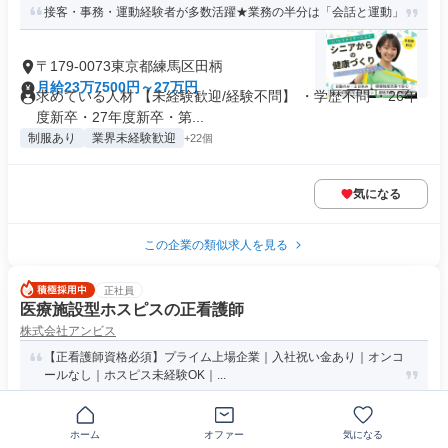
接客・事務・運動経験者が多数活躍★業務の半分は「会話と運動」
〒179-0073東京都練馬区田柄
月給23万7500円～27万円
求めている人材 【未経験歓迎/経験不問】 ・学歴不問 ・26年
度新卒・27年度新卒・第...
制服あり
業界未経験歓迎
+22個
気になる
この企業の類似求人を見る
正社員
医療施設型ホスピスの正看護師
株式会社アンビス
【正看護師資格必須】プライム上場企業｜入社祝い金あり｜オンコ
ールなし｜ホスピス未経験OK｜...
東京都練馬区早宮
ホーム
オファー
気になる