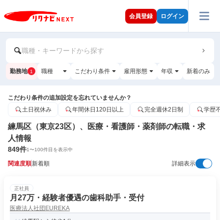
会員登録
ログイン
職種・キーワードから探す
勤務地
職種
こだわり条件
雇用形態
年収
新着のみ
1
こだわり条件の追加設定を忘れていませんか？
土日祝休み
年間休日120日以上
完全週休2日制
学歴
練馬区（東京23区）、医療・看護師・薬剤師の転職・求
人情報
849
件
1
〜
100
件目を表示中
関連度順
新着順
詳細表示
正社員
月27万・経験者優遇の歯科助手・受付
医療法人社団EUREKA