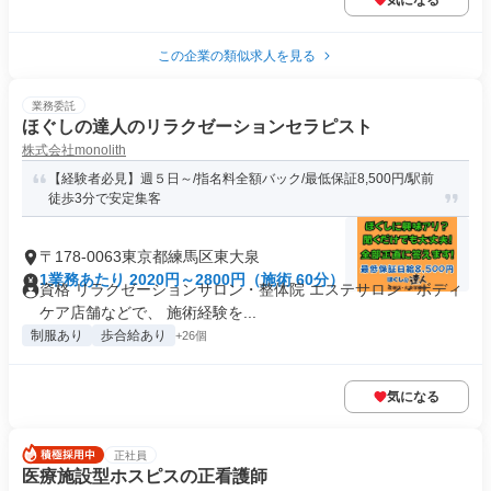
気になる
この企業の類似求人を見る
業務委託
ほぐしの達人のリラクゼーションセラピスト
株式会社monolith
【経験者必見】週５日～/指名料全額バック/最低保証8,500円/駅前
徒歩3分で安定集客
〒178-0063東京都練馬区東大泉
1業務あたり 2020円～2800円（施術 60分）
資格 リラクゼーションサロン・整体院 エステサロン・ボディ
ケア店舗などで、 施術経験を...
制服あり
歩合給あり
+26個
気になる
正社員
医療施設型ホスピスの正看護師