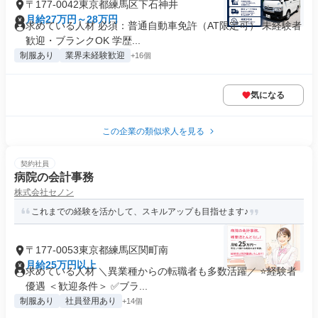
〒177-0042東京都練馬区下石神井
月給27万円～28万円
求めている人材 必須：普通自動車免許（AT限定可） 未経験者
歓迎・ブランクOK 学歴...
制服あり
業界未経験歓迎
+16個
気になる
この企業の類似求人を見る
契約社員
病院の会計事務
株式会社セノン
これまでの経験を活かして、スキルアップも目指せます♪
〒177-0053東京都練馬区関町南
月給25万円以上
求めている人材 ＼異業種からの転職者も多数活躍／ ⭐経験者
優遇 ＜歓迎条件＞ ✅ブラ...
制服あり
社員登用あり
+14個