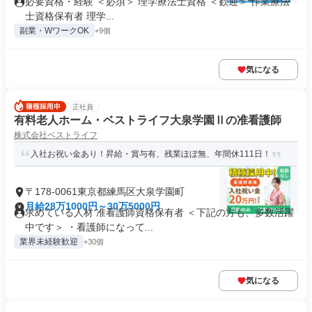
必要資格・経験 ＜必須＞ 理学療法士資格 ＜歓迎＞ 作業療法
士資格保有者 理学...
副業・WワークOK
+9個
気になる
正社員
有料老人ホーム・ベストライフ大泉学園Ⅱの准看護師
株式会社ベストライフ
入社お祝い金あり！昇給・賞与有、残業ほぼ無、年間休111日！
〒178-0061東京都練馬区大泉学園町
月給28万1000円～30万5000円
求めている人材 准看護師資格保有者 ＜下記の方も、多数活躍
中です＞ ・看護師になって...
業界未経験歓迎
+30個
気になる