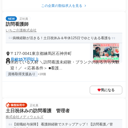
この企業の類似求人を見る
NEW
正社員
訪問看護師
いちご介護株式会社
病棟経験が活きる！土日祝休み＆年休125日でゆとりある看護を
〒177-0041東京都練馬区石神井町
月給35万円以上
求めている人材 ＼訪問看護未経験・ブランクのある方も大歓
迎！／ ＜応募条件＞ ■看護...
資格取得支援あり
+18個
気になる
正社員
土日祝休みの訪問看護 管理者
株式会社メディウェルズ
【前職給与保障】 看護師経験でステップアップ！【訪問看護／管