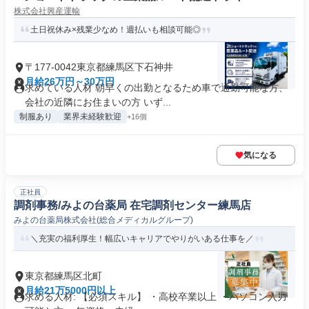
株式会社興産運輸
土日祝休み×残業少なめ！週払いも相談可能◎
〒177-0042東京都練馬区下石神井
月給26万円～30万円
求めている人材 朝早くの出勤となるため車で通勤可能な方、
会社の近隣にお住まいの方 いず...
制服あり
業界未経験歓迎
+16個
気になる
正社員
調剤事務/みよの台薬局 在宅調剤センター練馬店
みよの台薬局株式会社(総合メディカルグループ)
＼充実の福利厚生！幅広いキャリアでやりがいある仕事を／
東京都練馬区北町
月給21万5000円以上
求める人材: 【必須スキル】 ・高校卒業以上 ・パソコン入力