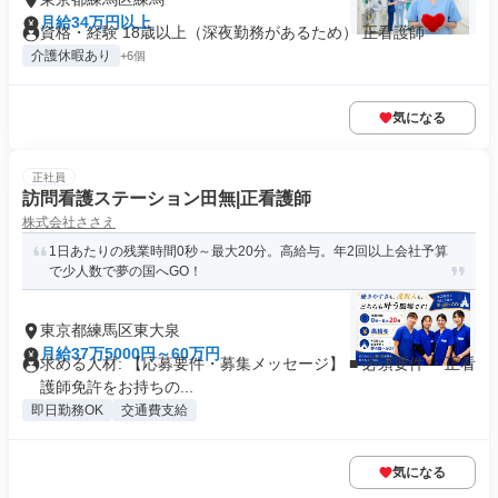
月給34万円以上
資格・経験 18歳以上（深夜勤務があるため） 正看護師
介護休暇あり
+6個
気になる
正社員
訪問看護ステーション田無|正看護師
株式会社ささえ
1日あたりの残業時間0秒～最大20分。高給与。年2回以上会社予算
で少人数で夢の国へGO！
東京都練馬区東大泉
月給37万5000円～60万円
求める人材: 【応募要件・募集メッセージ】 ■ 必須要件 ・正看
護師免許をお持ちの...
即日勤務OK
交通費支給
気になる