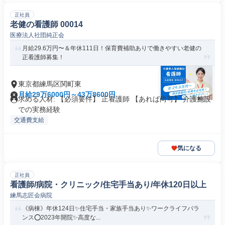
正社員
老健の看護師 00014
医療法人社団純正会
月給29.6万円〜＆年休111日！保育費補助ありで働きやすい老健の
正看護師募集！
東京都練馬区関町東
月給29万6000円～43万8600円
求める人材: 【必須要件】 正看護師 【あれば尚可】 介護施設
での実務経験
交通費支給
気になる
正社員
看護師/病院・クリニック/住宅手当あり/年休120日以上
練馬志匠会病院
《病棟》年休124日✨住宅手当・家族手当あり✨ワークライフバラ
ンス⭕2023年開院✨高度な...