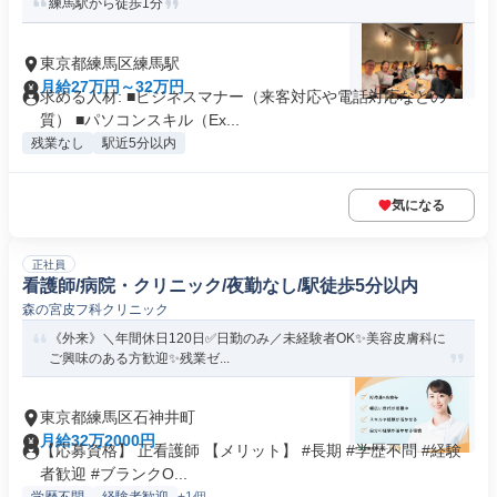
練馬駅から徒歩1分
東京都練馬区練馬駅
月給27万円～32万円
求める人材: ■ビジネスマナー（来客対応や電話対応などの
質） ■パソコンスキル（Ex...
残業なし
駅近5分以内
気になる
正社員
看護師/病院・クリニック/夜勤なし/駅徒歩5分以内
森の宮皮フ科クリニック
《外来》＼年間休日120日✅日勤のみ／未経験者OK✨美容皮膚科に
ご興味のある方歓迎✨残業ゼ...
東京都練馬区石神井町
月給32万2000円
【応募資格】 正看護師 【メリット】 #長期 #学歴不問 #経験
者歓迎 #ブランクO...