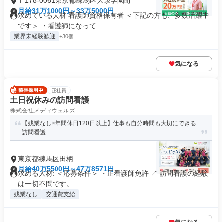
〒178-0061東京都練馬区大泉学園町
月給31万1000円～33万5000円
求めている人材 看護師資格保有者 ＜下記の方も、多数活躍中
です＞ ・看護師になって ...
業界未経験歓迎
+30個
気になる
正社員
土日祝休みの訪問看護
株式会社メディウェルズ
【残業なし×年間休日120日以上】仕事も自分時間も大切にできる
訪問看護
東京都練馬区田柄
月給40万5500円～47万8571円
求める人材: ＜応募条件＞ ・正看護師免許 ↗ 訪問看護の経験
は一切不問です。
残業なし
交通費支給