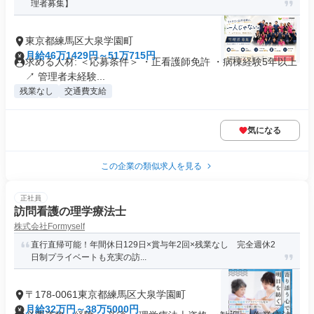
理者募集】
東京都練馬区大泉学園町
月給46万1429円～51万715円
求める人材: ＜応募条件＞ ・正看護師免許 ・病棟経験5年以上
↗ 管理者未経験...
残業なし
交通費支給
気になる
この企業の類似求人を見る
正社員
訪問看護の理学療法士
株式会社Formyself
直行直帰可能！年間休日129日×賞与年2回×残業なし 完全週休2
日制プライベートも充実の訪...
〒178-0061東京都練馬区大泉学園町
月給32万円～38万5000円