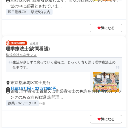
求める人材: 経験者歓迎します。高収入転職のチャンスです。
世の中に必要とされていま...
即日勤務OK
駅近5分以内
気になる
正社員
理学療法士(訪問看護)
株式会社ルネサンス
生活が少しずつ戻っていく過程に、じっくり寄り添う理学療法士の
仕事です。
東京都練馬区富士見台
月給25万円～32万7000円
資格 理学療法士資格又は作業療法士の免許をお持 ちの方 ブラ
ンクのある方も歓迎 訪問理...
副業・WワークOK
+2個
気になる