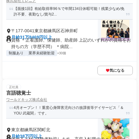
株式会社ミレニア
【面接1回】有給取得率96％で年間134日休暇可能！残業少なめ/免
許不要、夜勤なし/賞与2...
〒177-0041東京都練馬区石神井町
月給31万8469円以上
資格 ＊正看護師、保健師、助産師 上記のいずれかの資格をお
持ちの方（学歴不問） ＊病院...
制服あり
業界未経験歓迎
+30個
気になる
正社員
言語聴覚士
ワールドキッズ株式会社
4月オープン！！重度心身障害児向けの放課後等デイサービス「＆
YOU 武蔵関」です。
東京都練馬区関町北
月給38万円以上