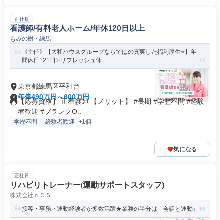
正社員
看護師/有料老人ホーム/年休120日以上
もみの樹・練馬
《主任》【大和ハウスグループならではの充実した福利厚生⭐】年
間休日121日✨リフレッシュ休...
東京都練馬区平和台
年俸490万円～600万円
【応募資格】 正看護師 【メリット】 #長期 #学歴不問 #経験
者歓迎 #ブランクO...
学歴不問
経験者歓迎
+1個
気になる
正社員
リハビリトレーナー(運動サポートスタッフ)
株式会社ｎＣＳ
接客・事務・運動経験者が多数活躍★業務の半分は「会話と運動」