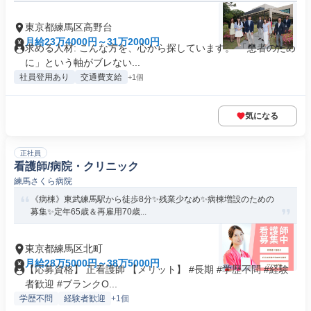
東京都練馬区高野台
月給23万4000円～31万2000円
求める人材: こんな方を、心から探しています。 「患者のため
に」という軸がブレない...
社員登用あり
交通費支給
+1個
気になる
正社員
看護師/病院・クリニック
練馬さくら病院
《病棟》東武練馬駅から徒歩8分✨残業少なめ✨病棟増設のための
募集✨定年65歳＆再雇用70歳...
東京都練馬区北町
月給28万5000円～38万5000円
【応募資格】 正看護師 【メリット】 #長期 #学歴不問 #経験
者歓迎 #ブランクO...
学歴不問
経験者歓迎
+1個