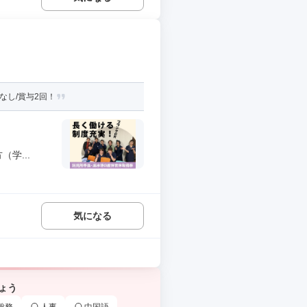
なし/賞与2回！
学...
気になる
ょう