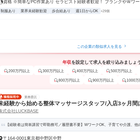
資格 ※簡単なPC作業あり セラピスト経験者歓迎！ ブランクやＷワー..
制服あり
業界未経験歓迎
歩合給あり
週1日からOK
+29個
この企業の類似求人を見る
年収
を設定して求人を絞り込みましょ
200万円以上
300万円以上
400万円以上
500万円以上
800万円以上
900万円以上
1000
業務委託
未経験から始める整体マッサージスタッフ/入店3ヶ月間は
株式会社LUCKBASE
以上可/働き方自由!
【経験者は簡単講習で即勤務可／履歴書不要】WワークOK、子育てや介護、他の
〒164-0001東京都中野区中野