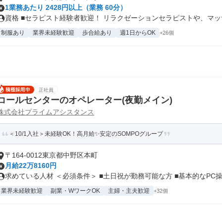
1業務あたり 2428円以上（業務 60分）
資格 ■セラピスト経験者歓迎！ リラクゼーションセラピストや、マッサ.
制服あり
業界未経験歓迎
歩合給あり
週1日からOK
+26個
正社員
コールセンターのオペレーター(夜勤メイン)
株式会社プライムアシスタンス
＜10/1入社＞未経験OK！高月給✨安定のSOMPOグループ
〒164-0012東京都中野区本町
月給22万8160円
求めている人材 ＜必須条件＞ ■土日祝が勤務可能な方 ■基本的なPC操.
業界未経験歓迎
副業・WワークOK
主婦・主夫歓迎
+32個