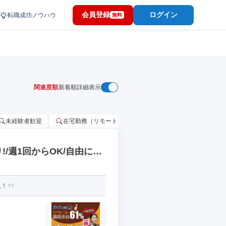
会員登録
ログイン
転職成功ノウハウ
無料
関連度順
新着順
詳細表示
未経験者歓迎
在宅勤務（リモートワーク）OK
家賃補助・住宅手当
!/週1回からOK/自由に稼
入！