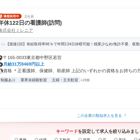
正社員
年休122日の看護師(訪問)
株式会社ミレニア
【面接1回】有給取得率96％で年間134日休暇可能！残業少なめ/免許不要、夜勤
〒165-0033東京都中野区若宮
月給31万8469円以上
資格 ＊正看護師、保健師、助産師 上記のいずれかの資格をお持ちの方（
制服あり
業界未経験歓迎
主婦・主夫歓迎
+29個
この企業の類似求人を見る
キーワード
を設定して求人を絞り込みまし