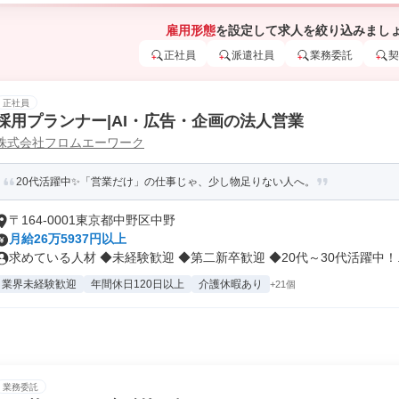
雇用形態
を設定して求人を絞り込みまし
正社員
派遣社員
業務委託
契
正社員
採用プランナー|AI・広告・企画の法人営業
株式会社フロムエーワーク
20代活躍中✨「営業だけ」の仕事じゃ、少し物足りない人へ。
〒164-0001東京都中野区中野
月給26万5937円以上
求めている人材 ◆未経験歓迎 ◆第二新卒歓迎 ◆20代～30代活躍中！..
業界未経験歓迎
年間休日120日以上
介護休暇あり
+21個
業務委託