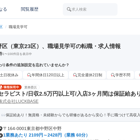
なる
閲覧履歴
求人検索
区
/
職場見学可
野区（東京23区）、職場見学可の転職・求人情報
件
1
〜
100
件目を表示中
わり条件の追加設定を忘れていませんか？
土日祝休み
年間休日120日以上
完全週休2日制
学歴不問
業務委託
セラピスト/日収2.5万円以上可/入店3ヶ月間は保証給あり
株式会社LUCKBASE
げる
保証給あり！無資格・未経験からでも研修があるから安心！手に職つけて高収
〒164-0001東京都中野区中野
1業務あたり 2109円～2428円（業務 60分）