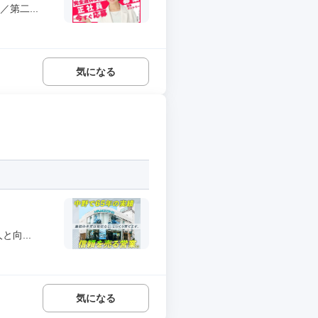
第二...
気になる
向...
気になる