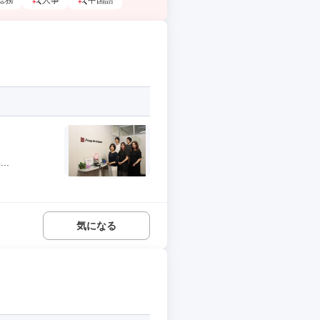
総務
人事
中国語
..
気になる