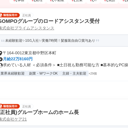
事務
経理
不動産
営業
IT
英語
正社員
SOMPOグループのロードアシスタンス受付
株式会社プライムアシスタンス
未経験歓迎✨10/1入社✨実働7時間！髪服装自由◎賞与あり
〒164-0012東京都中野区本町
月給22万8160円
求めている人材 ＜必須条件＞ ■土日祝も勤務可能な方 ■基本的なPC操.
業界未経験歓迎
副業・WワークOK
主婦・主夫歓迎
+29個
正社員
(正社員)グループホームのホーム長
株式会社ケア21