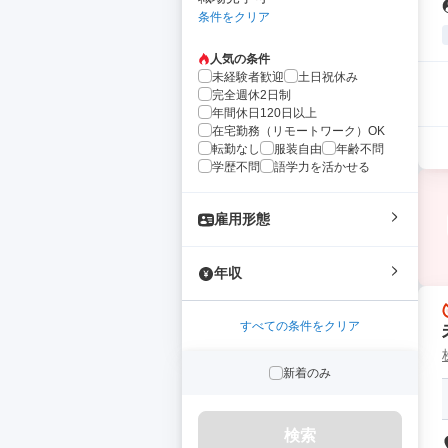
条件をクリア
人気の条件
未経験者歓迎
土日祝休み
完全週休2日制
年間休日120日以上
在宅勤務（リモートワーク）OK
転勤なし
服装自由
年齢不問
学歴不問
語学力を活かせる
雇用形態
年収
すべての条件をクリア
新着のみ
検索