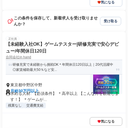
気になる
この条件を保存して、新着求人を受け取りませ
受け取る
んか？
正社員
【未経験入社OK】ゲームテスター|研修充実で安心デビ
ュー/年間休日120日
合同会社in hand
研修充実で未経験から挑戦OK＊年間休日120日以上｜20代活躍中
◎家賃補助最大50％など安...
東京都中野区中野
月給30万円以上
求める人材: 【必須条件】 ＊高卒以上 【こんな方を歓迎しま
す！】 ＊ゲームが...
残業なし
交通費支給
気になる