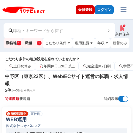
会員登録
ログイン
職種・キーワードから探す
条件保存
勤務地
職種
こだわり条件
雇用形態
年収
新着のみ
1
1
こだわり条件の追加設定を忘れていませんか？
土日祝休み
年間休日120日以上
完全週休2日制
学歴
中野区（東京23区）、Web/ECサイト運営の転職・求人情
報
5
件
1
〜
5
件目を表示中
関連度順
新着順
詳細表示
正社員
WEB運用
株式会社レオパレス21