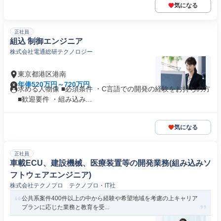
気になる
正社員
組込 制御エンジニア
株式会社電通総研テクノロジー
東京都港区港南
年俸520万円～720万円
求める人物像 ■必須条件 ・C言語での開発の経験をお持ちの方
■歓迎要件 ・組み込み...
気になる
正社員
車載ECU、建設機械、医療装置等の開発業務(組み込みソ
フトウェアエンジニア)
株式会社テクノプロ テクノプロ・IT社
公共系案件400件以上の中から経験や希望地域を考慮の上キャリア
プランに応じた業務と教育を受...