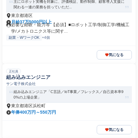
主にロボット実機を対象に、評価検証、動作制御、顧客導入支援に
関わる一連の業務を担っていただ...
東京都港区
月給37万5000円以上
必要な経験・能力等 【必須】■ロボット工学/制御工学/機械工
学/メカトロニクス等に関す...
副業・WワークOK
+4個
気になる
正社員
組み込みエンジニア
サン電子株式会社
組み込みエンジニア「C言語／IoT事業／フレックス／自己資本率9
0%の上場企業」
東京都港区浜松町
年俸400万円～550万円
気になる