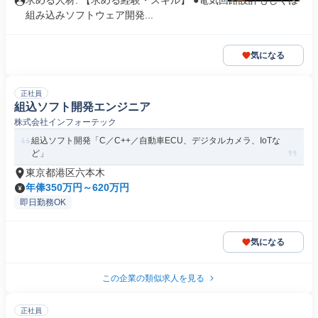
求める人材: 【求める経験・スキル】 ●電気回路設計もしくは
組み込みソフトウェア開発...
気になる
正社員
組込ソフト開発エンジニア
株式会社インフォーテック
組込ソフト開発「C／C++／自動車ECU、デジタルカメラ、IoTな
ど」
東京都港区六本木
年俸350万円～620万円
即日勤務OK
気になる
この企業の類似求人を見る
正社員