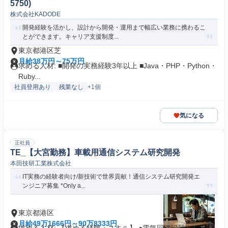
5750)
株式会社KADODE
開発経験を活かし、設計から開発・運用まで幅広い業務に携わるこ
とができます。キャリア支援制度...
東京都港区芝
月給38万円～75万円
求める人材: ■開発の実務経験3年以上 ■Java・PHP・Python・
Ruby...
社員登用あり
残業なし
+1個
気になる
正社員
TE_【大宮勤務】車載用通信システム研究開発
本田技研工業株式会社
IT実務の経験者向け/新技術で世界貢献！通信システム研究開発エ
ンジニア募集 *Only a...
東京都港区
月給49万1666円～90万8333円