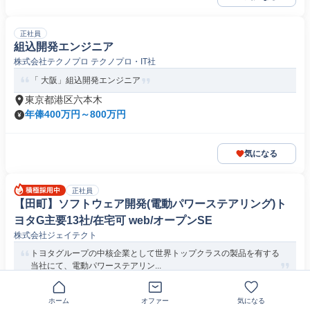
正社員
組込開発エンジニア
株式会社テクノプロ テクノプロ・IT社
「 大阪」組込開発エンジニア
東京都港区六本木
年俸400万円～800万円
気になる
正社員
【田町】ソフトウェア開発(電動パワーステアリング)ト
ヨタG主要13社/在宅可 web/オープンSE
株式会社ジェイテクト
トヨタグループの中核企業として世界トップクラスの製品を有する
当社にて、電動パワーステアリン...
東京都港区
月給29万円以上
ホーム
オファー
気になる
必要な経験・能力等 【必須】■プログラミングのご経験(小規