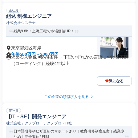
正社員
組込 制御エンジニア
株式会社システナ
残業9.8h！上流工程で市場価値UP！
東京都港区海岸
年俸500万円～2000万円
求める人物像 ■必須条件 ・下記いずれかの言語における実装
（コーディング）経験4年以上...
気になる
この企業の類似求人を見る
正社員
【IT・SE】開発エンジニア
株式会社テクノプロ テクノプロ・IT社
日本語研修やビザ更新のサポートあり｜教育研修制度充実｜残業少
なめ｜完全週休2日制