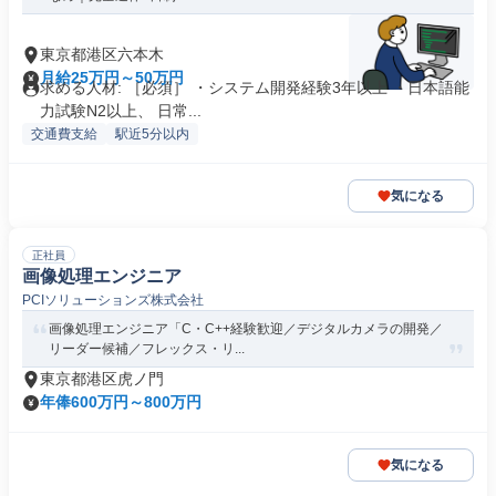
東京都港区六本木
月給25万円～50万円
求める人材: ［必須］ ・システム開発経験3年以上 ・日本語能
力試験N2以上、 日常...
交通費支給
駅近5分以内
気になる
正社員
画像処理エンジニア
PCIソリューションズ株式会社
画像処理エンジニア「C・C++経験歓迎／デジタルカメラの開発／
リーダー候補／フレックス・リ...
東京都港区虎ノ門
年俸600万円～800万円
気になる