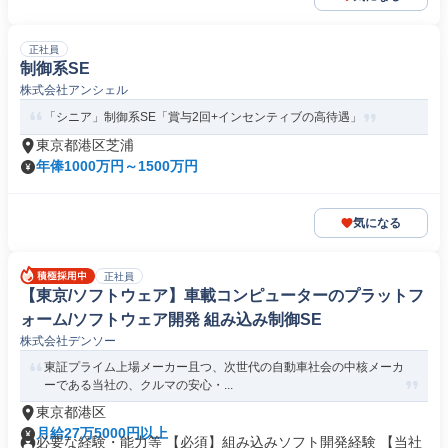
正社員
制御系SE
株式会社アンシェル
「シニア」制御系SE「賞与2回+インセンティブの高待遇」
東京都港区芝浦
年俸1000万円～1500万円
気になる
正社員
【東京/ソフトウェア】車載コンピューターのプラットフ
ォーム/ソフトウェア開発 組み込み制御SE
株式会社デンソー
東証プライム上場メーカー且つ、次世代の自動車社会の中核メーカ
ーである当社の、クルマの安心・...
東京都港区
月給27万5000円以上
必要な経験・能力等 【必須】組み込みソフト開発経験 【当社