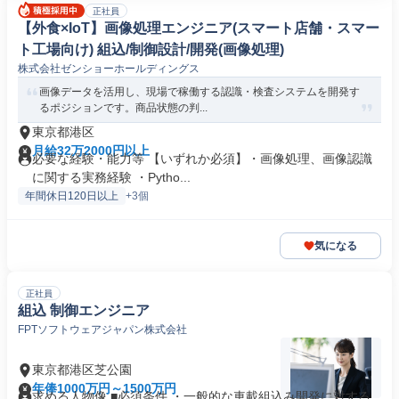
正社員
【外食×IoT】画像処理エンジニア(スマート店舗・スマー
ト工場向け) 組込/制御設計/開発(画像処理)
株式会社ゼンショーホールディングス
画像データを活用し、現場で稼働する認識・検査システムを開発す
るポジションです。商品状態の判...
東京都港区
月給32万2000円以上
必要な経験・能力等 【いずれか必須】・画像処理、画像認識
に関する実務経験 ・Pytho...
年間休日120日以上
+3個
気になる
正社員
組込 制御エンジニア
FPTソフトウェアジャパン株式会社
東京都港区芝公園
年俸1000万円～1500万円
求める人物像 ■必須条件 ・一般的な車載組込み開発に対する