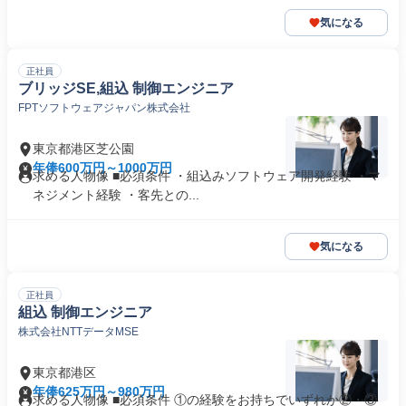
気になる
正社員
ブリッジSE,組込 制御エンジニア
FPTソフトウェアジャパン株式会社
東京都港区芝公園
年俸600万円～1000万円
求める人物像 ■必須条件 ・組込みソフトウェア開発経験 ・マ
ネジメント経験 ・客先との...
気になる
正社員
組込 制御エンジニア
株式会社NTTデータMSE
東京都港区
年俸625万円～980万円
求める人物像 ■必須条件 ①の経験をお持ちでいずれか②・③