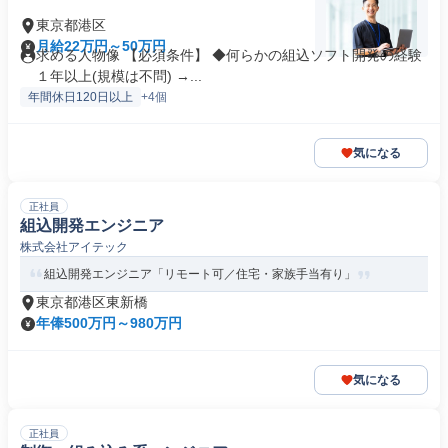
東京都港区
月給22万円～50万円
求める人物像 【必須条件】 ◆何らかの組込ソフト開発の経験
１年以上(規模は不問) →...
年間休日120日以上
+4個
気になる
正社員
組込開発エンジニア
株式会社アイテック
組込開発エンジニア「リモート可／住宅・家族手当有り」
東京都港区東新橋
年俸500万円～980万円
気になる
正社員