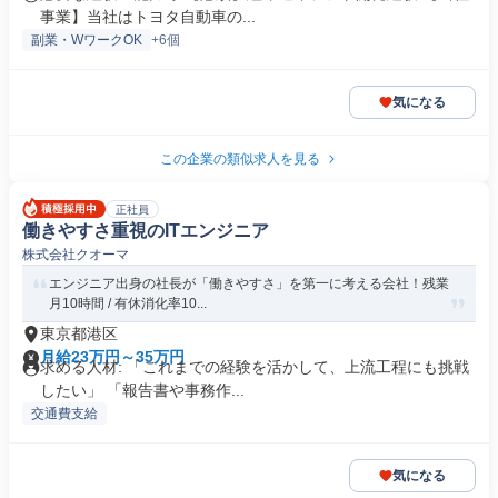
事業】当社はトヨタ自動車の...
副業・WワークOK
+6個
気になる
この企業の類似求人を見る
正社員
働きやすさ重視のITエンジニア
株式会社クオーマ
エンジニア出身の社長が「働きやすさ」を第一に考える会社！残業
月10時間 / 有休消化率10...
東京都港区
月給23万円～35万円
求める人材: 「これまでの経験を活かして、上流工程にも挑戦
したい」 「報告書や事務作...
交通費支給
気になる