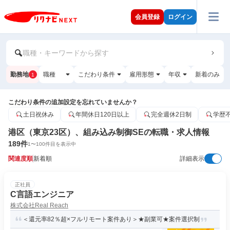
会員登録
ログイン
職種・キーワードから探す
勤務地
職種
こだわり条件
雇用形態
年収
新着のみ
1
こだわり条件の追加設定を忘れていませんか？
土日祝休み
年間休日120日以上
完全週休2日制
学歴
港区（東京23区）、組み込み制御SEの転職・求人情報
189
件
1
〜
100
件目を表示中
関連度順
新着順
詳細表示
正社員
C言語エンジニア
株式会社Real Reach
＜還元率82％超×フルリモート案件あり＞★副業可★案件選択制