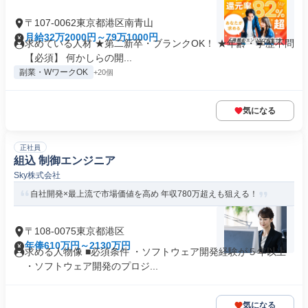
〒107-0062東京都港区南青山
月給32万2000円～79万1000円
求めている人材 ★第二新卒・ブランクOK！ ★年齢・学歴不問
【必須】 何かしらの開...
副業・WワークOK
+20個
気になる
正社員
組込 制御エンジニア
Sky株式会社
自社開発×最上流で市場価値を高め 年収780万超えも狙える！
〒108-0075東京都港区
年俸610万円～2130万円
求める人物像 ■必須条件 ・ソフトウェア開発経験が５年以上
・ソフトウェア開発のプロジ...
気になる