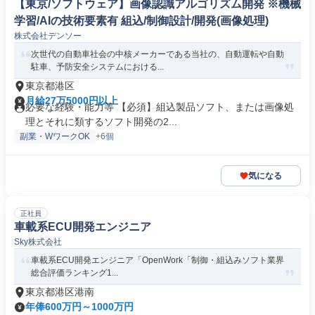
【東京/ソフトウェア】画像認識アルゴリズム開発 ※機械
学習/AIの技術要素有 組込/制御設計/開発(画像処理)
株式会社デンソー
次世代の自動車社会の中核メーカーである当社の、自動運転や自動
駐車、予防安全システムにおける...
東京都港区
月給27万5000円以上
必要な経験・能力等 【必須】組込製品ソフト、または画像処
理とそれに類するソフト開発の2...
副業・WワークOK
+6個
気になる
正社員
車載系ECU開発エンジニア
Sky株式会社
車載系ECU開発エンジニア「OpenWork「制御・組込みソフト業界
総合評価ランキング1...
東京都港区港南
年俸600万円～1000万円