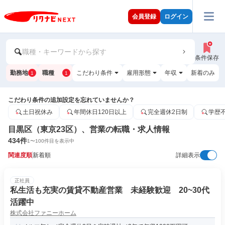
会員登録
ログイン
職種・キーワードから探す
条件保存
勤務地
職種
こだわり条件
雇用形態
年収
新着のみ
1
1
こだわり条件の追加設定を忘れていませんか？
土日祝休み
年間休日120日以上
完全週休2日制
学歴
目黒区（東京23区）、営業の転職・求人情報
434
件
1
〜
100
件目を表示中
関連度順
新着順
詳細表示
正社員
私生活も充実の賃貸不動産営業 未経験歓迎 20~30代
活躍中
株式会社ファニーホーム