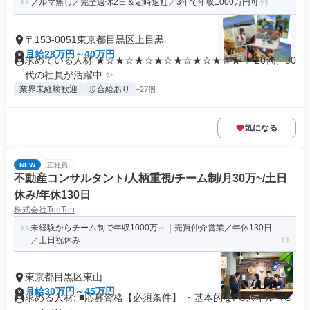
ノルマ無し／完全週休2日＆定時退社／3年で年収1000万円可
〒153-0051東京都目黒区上目黒
月給28万円～40万円
求めている人材 ★☆★☆★☆★☆★☆★☆★☆★ ✨️ 20代、30
代の社員が活躍中 ✨...
業界未経験歓迎
歩合給あり
+27個
気になる
NEW
正社員
不動産コンサルタント/人柄重視/チーム制/月30万~/土日
休み/年休130日
株式会社TonTon
未経験からチーム制で年収1000万～｜売買仲介営業／年休130日
／土日祝休み
東京都目黒区東山
月給30万円～45万円
求める人材: ■応募資格【必須条件】 ・基本的なPCスキル（G