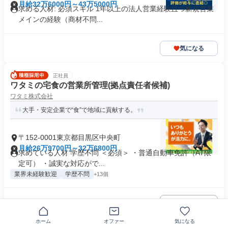
月給32万6000円～43万5000円
求める人材: 必須スキル 1年以上の法人営業経験且つ新規営業
メインの経験（商材不問...
気になる
正社員
ワタミの宅食の営業所管理(拠点責任者候補)
ワタミ株式会社
大手・安定企業で“食”で地域に貢献する。
〒152-0001東京都目黒区中央町
月給26万9700円～32万6800円
求めている人材 学歴不問 ＜必須＞ ・普通自動車免許（AT限
定可） ・誠実な対応がで...
業界未経験歓迎
学歴不問
+13個
気になる
ホーム
オファー
気になる