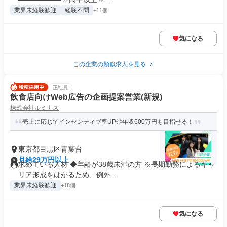
業界未経験歓迎
経験不問
+11個
気になる
この企業の類似求人を見る
正社員
飲食店向けWeb広告の企画提案営業(新規)
株式会社ルミナス
売上に応じてインセンティブ率UP◎年収600万円も目指せる！
東京都目黒区青葉台
月給29万円以上
求めている人材 ◆年齢が38歳未満の方 ※長期勤務によるキャ
リア形成をはかるため、例外...
業界未経験歓迎
+18個
気になる