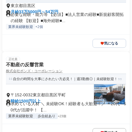
東京都目黒区
月給33万5000円～54万円
必要な経験・能力等 【必須】■法人営業の経験■新規顧客開拓
の経験 【歓迎】■海外経験■...
業界未経験歓迎
+2個
気になる
正社員
不動産の反響営業
株式会社ボンズ・コーポレーション
自分の時間を大事にされたい方必見！｜週3勤務◎｜未経験歓迎！
〒152-0032東京都目黒区平町
時給1500円以上
求めている人材 ＼ 未経験OK！経験者も大歓迎！／ ＊20代～5
0代が活躍中！ 【...
業界未経験歓迎
歩合給あり
+23個