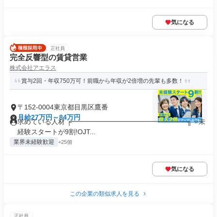
気になる
正社員
完全反響型の賃貸営業
株式会社アエラス
賞与2回・年収750万可！前職から年収が2倍増の先輩も多数！
〒152-0004東京都目黒区鷹番
月給27万円～84万円
求めている人材 ╒━━━━━━━━━━━━━━━━━╗ ⭐未
経験スタートが9割!OJT...
業界未経験歓迎
+25個
気になる
この企業の類似求人を見る
正社員