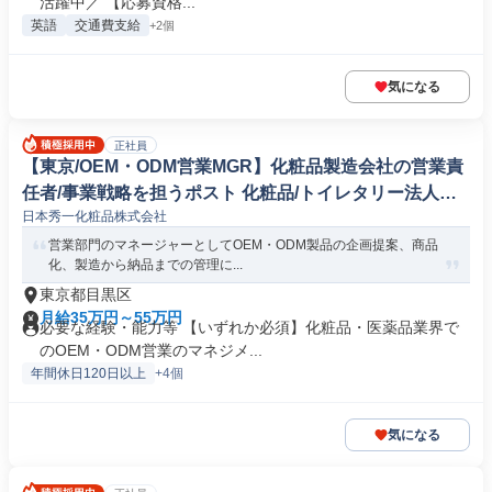
活躍中／ 【応募資格...
英語
交通費支給
+2個
気になる
正社員
【東京/OEM・ODM営業MGR】化粧品製造会社の営業責
任者/事業戦略を担うポスト 化粧品/トイレタリー法人営
日本秀一化粧品株式会社
業
営業部門のマネージャーとしてOEM・ODM製品の企画提案、商品
化、製造から納品までの管理に...
東京都目黒区
月給35万円～55万円
必要な経験・能力等 【いずれか必須】化粧品・医薬品業界で
のOEM・ODM営業のマネジメ...
年間休日120日以上
+4個
気になる