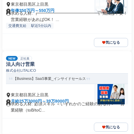
東京都目黒区上目黒
年俸350万円～550万円
求める人材: ┏━━━━━━━━━━━━━━┓ 知識は不要！
営業経験があればOK！ ...
交通費支給
駅近5分以内
気になる
NEW
正社員
法人向け営業
株式会社LITALICO
【Business】SaaS事業_インサイドセールス
東京都目黒区上目黒
月給25万3000円～39万8000円
求める人材: 必須スキル ＜いずれかのご経験のある方＞ ・営
業経験（toB/toC...
気になる