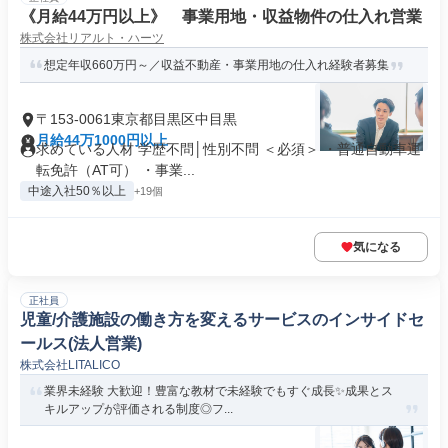
《月給44万円以上》 事業用地・収益物件の仕入れ営業
株式会社リアルト・ハーツ
想定年収660万円～／収益不動産・事業用地の仕入れ経験者募集
〒153-0061東京都目黒区中目黒
月給44万1000円以上
求めている人材 学歴不問│性別不問 ＜必須＞ ・普通自動車運
転免許（AT可） ・事業...
中途入社50％以上
+19個
気になる
正社員
児童/介護施設の働き方を変えるサービスのインサイドセ
ールス(法人営業)
株式会社LITALICO
業界未経験 大歓迎！豊富な教材で未経験でもすぐ成長✨成果とス
キルアップが評価される制度◎フ...