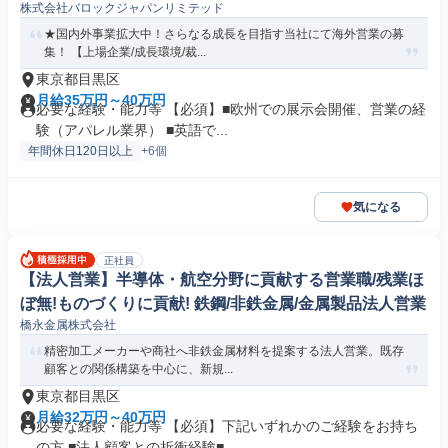
株式会社バロックジャパンリミテッド
業
★国内外事業拡大中！さらなる成長を目指す当社にて海外営業の募
集！ 【上場企業/成長環境/裁...
東京都目黒区
月給35万円～40万円
必要な経験・能力等 【必須】■欧州での展示会開催、営業の経
験（アパレル業界） ■英語で...
年間休日120日以上
+6個
気になる
正社員
【法人営業】半導体・航空分野に貢献する営業職/残業ほ
ぼ無!ものづくりに貢献! 鉄鋼/非鉄金属/金属製品法人営業
橋永金属株式会社
精密加工メーカーや商社へ非鉄金属材料を提案する法人営業。既存
顧客との関係構築を中心に、新規...
東京都目黒区
月給32万円～40万円
必要な経験・能力等 【必須】下記いずれかのご経験をお持ち
の方 ■法人顧客との折衝経験■...