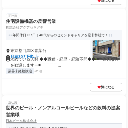
気になる
正社員
住宅設備機器の反響営業
株式会社アクアセキグチ
年間休日127日｜40代からのセカンドキャリアを是非弊社で！
東京都目黒区青葉台
月給30万円以上
求めている人材 ◆◆職種・経歴・経験不問◆◆ ■ーこんな方
を歓迎しますー■ ￣￣￣￣...
業界未経験歓迎
+23個
気になる
正社員
世界のビール・ノンアルコールビールなどの飲料の提案
営業職
日本ビール株式会社