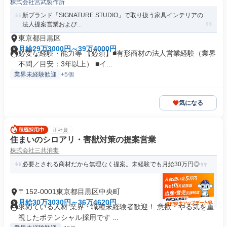
株式会社宮武製作所
ア法人営業
新ブランド「SIGNATURE STUDIO」で取り扱う家具インテリアの
法人提案営業および...
東京都目黒区
月給29万3000円～39万4000円
必要な経験・能力等 【必須】■有形商材の法人営業経験（業界
不問／目安：3年以上） ■イ...
業界未経験歓迎
+5個
気になる
正社員
住まいのシロアリ・害獣対策の提案営業
株式会社三共消毒
必要とされる商材だから無理なく提案。未経験でも月給30万円◎
〒152-0001東京都目黒区中央町
月給30万3030円～36万4620円
求めている人材 業界・職種未経験者歓迎！ 意欲・やる気を重
視したポテンシャル採用です ...