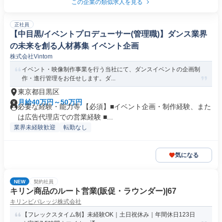
この企業の類似求人を見る
正社員
【中目黒/イベントプロデューサー(管理職)】ダンス業界
の未来を創る人材募集 イベント企画
株式会社Vintom
イベント・映像制作事業を行う当社にて、ダンスイベントの企画制
作・進行管理をお任せします。ダ...
東京都目黒区
月給40万円～50万円
必要な経験・能力等 【必須】■イベント企画・制作経験、また
は広告代理店での営業経験 ■...
業界未経験歓迎
転勤なし
気になる
NEW
契約社員
キリン商品のルート営業(販促・ラウンダー)|67
キリンビバレッジ株式会社
【フレックスタイム制】未経験OK｜土日祝休み｜年間休日123日