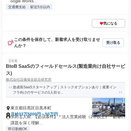
oogle Works...
交通費支給
駅近5分以内
気になる
この条件を保存して、新着求人を受け取りませ
受け取る
んか？
正社員
BtoB SaaSのフィールドセールス(製造業向け自社サービ
ス)
株式会社設備保全総合研究所
急成長SaaSスタートアップ｜ストックオプションあり｜産業イン
フラ向けのサービスの1人目セ...
東京都目黒区目黒本町
月給33万5000円～50万円
求める人材: 【必須条件】 * 法人営業経験（2年以上） * 顧客の
課題を深く理解...
即日勤務OK