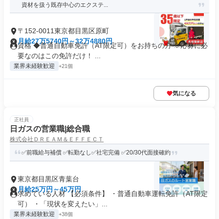
資材を扱う既存中心のエクステ...
〒152-0011東京都目黒区原町
月給27万5740円～32万4880円
資格 ◆普通自動車免許（AT限定可）をお持ちの方 ※応募に必
要なのはこの免許だけ！ ...
業界未経験歓迎
+21個
気になる
正社員
日ガスの営業職|総合職
株式会社ＤＲＥＡＭ＆ＥＦＦＥＣＴ
✅前職給与補償 ✅転勤なし✅社宅完備 ✅20/30代面接確約
東京都目黒区青葉台
月給25万円～45万円
求めている人材 【必須条件】 ・普通自動車運転免許（AT限定
可） ・「現状を変えたい」...
業界未経験歓迎
+38個