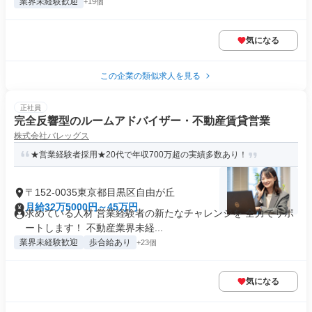
業界未経験歓迎
+19個
気になる
この企業の類似求人を見る
正社員
完全反響型のルームアドバイザー・不動産賃貸営業
株式会社バレッグス
★営業経験者採用★20代で年収700万超の実績多数あり！
〒152-0035東京都目黒区自由が丘
月給32万5000円～45万円
求めている人材 営業経験者の新たなチャレンジを 全力でサポ
ートします！ 不動産業界未経...
業界未経験歓迎
歩合給あり
+23個
気になる