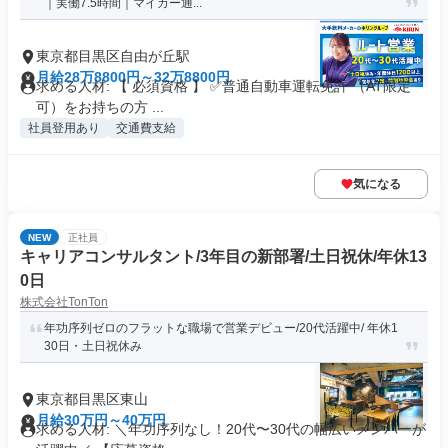
｜実働7.5時間｜マイカー通...
東京都目黒区自由が丘駅
月給28万8800円～32万8800円
求める人材: 【 必須資格 】 ✅️普通自動車運転免許 （AT限定
可）をお持ちの方 ...
社員登用あり
交通費支給
気になる
NEW
正社員
キャリアコンサルタント/3年目の新部署/土日祝休/年休13
0日
株式会社TonTon
年功序列ゼロのフラットな職場で営業デビュー/20代活躍中/ 年休1
30日・土日祝休み
東京都目黒区東山
月給30万円～40万円
求める人材: ＼年功序列なし！20代〜30代の幅広いメンバーが