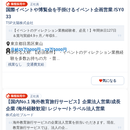
正社員
国際イベントや博覧会を手掛けるイベント企画営業 /SY0
33
TSP太陽株式会社
【イベントのディレクション業務経験者、必見！】年間休日127日
＆賞与実績4.9ヶ月／年収6...
東京都目黒区東山
月給25万5000円～29万5000円
求める人材: 【必須条件】 ・イベントのディレクション業務経
験を多数お持ちの方 ・普...
残業なし
交通費支給
気になる
正社員
【国内No.1 海外教育旅行サービス】企業法人営業/成長
企業 /海外経験歓迎! レジャー/トラベル法人営業
株式会社ブルード
海外教育旅行サービスの企業法人営業を担当いただきます。現在、
教育旅行サービスでは、法人の企...