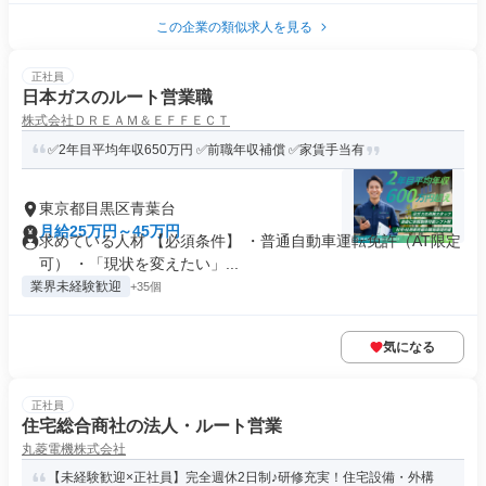
この企業の類似求人を見る
正社員
日本ガスのルート営業職
株式会社ＤＲＥＡＭ＆ＥＦＦＥＣＴ
✅2年目平均年収650万円 ✅前職年収補償 ✅家賃手当有
東京都目黒区青葉台
月給25万円～45万円
求めている人材 【必須条件】 ・普通自動車運転免許（AT限定
可） ・「現状を変えたい」...
業界未経験歓迎
+35個
気になる
正社員
住宅総合商社の法人・ルート営業
丸菱電機株式会社
【未経験歓迎×正社員】完全週休2日制♪研修充実！住宅設備・外構