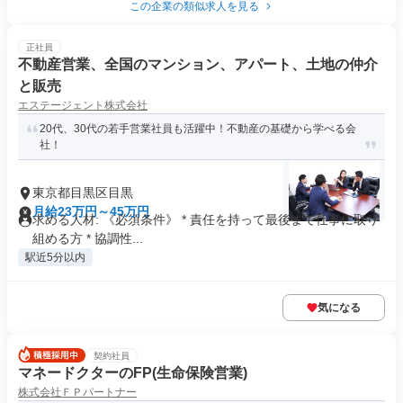
この企業の類似求人を見る
正社員
不動産営業、全国のマンション、アパート、土地の仲介
と販売
エステージェント株式会社
20代、30代の若手営業社員も活躍中！不動産の基礎から学べる会
社！
東京都目黒区目黒
月給23万円～45万円
求める人材: 《必須条件》 * 責任を持って最後まで仕事に取り
組める方 * 協調性...
駅近5分以内
気になる
契約社員
マネードクターのFP(生命保険営業)
株式会社ＦＰパートナー