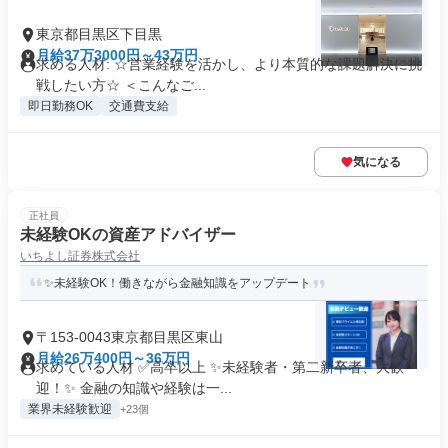
東京都目黒区下目黒
月給37万3000円～43万円
求める人材: ☆営業経験を活かし、より本質的な課題解決に挑
戦したい方☆ ＜こんなご...
即日勤務OK
交通費支給
気になる
正社員
未経験OKの資産アドバイザー
いちよし証券株式会社
✨未経験OK！働きながら金融知識をアップデート
〒153-0043東京都目黒区東山
月給26万400円～36万円
求めている人材 ✅高卒以上 ✨未経験者・第二新卒者、大歓
迎！✨ 金融の知識や経験は一...
業界未経験歓迎
+23個