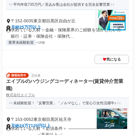
平均年収735万円／見込み客は会社が提供する完全反響営業
〒152-0035東京都目黒区自由が丘
月給25万円以上
求めている人材 ✨金融・保険業界のご経験を活かしたい方 ・
銀行・証券・保険会社・保険代...
業界未経験歓迎
+18個
気になる
正社員
エイブルのハウジングコーディネーター(賃貸仲介営業
職)
株式会社エイブル
未経験歓迎！「反響営業」「ノルマなし」で安心◎女性活躍中♪
〒153-0052東京都目黒区祐天寺
月給24万7120円以上
求めている人材 ＜必須条件＞ ――――――――――――――
―――――― ✅高卒以上 ✅...