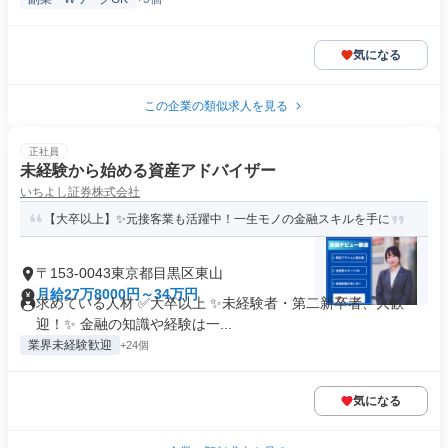
気になる
この企業の類似求人を見る
正社員
未経験から始める資産アドバイザー
いちよし証券株式会社
【大卒以上】✨元接客業も活躍中！一生モノの金融スキルを手に
〒153-0043東京都目黒区東山
月給27万8000円～34万円
求めている人材 ✅大卒以上 ✨未経験者・第二新卒者、大歓
迎！✨ 金融の知識や経験は一...
業界未経験歓迎
+24個
気になる