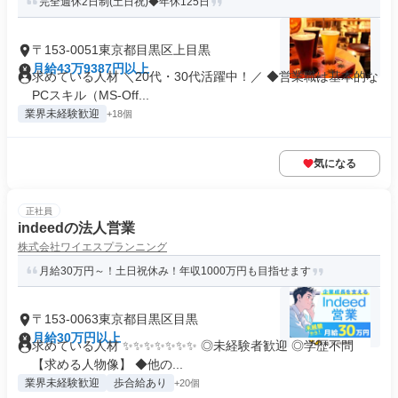
完全週休2日制(土日祝)◆年休125日
〒153-0051東京都目黒区上目黒
月給43万9387円以上
求めている人材 ＼20代・30代活躍中！／ ◆営業職は基本的な
PCスキル（MS-Off...
業界未経験歓迎
+18個
気になる
正社員
indeedの法人営業
株式会社ワイエスプランニング
月給30万円～！土日祝休み！年収1000万円も目指せます
〒153-0063東京都目黒区目黒
月給30万円以上
求めている人材 ✨✨✨✨✨✨✨ ◎未経験者歓迎 ◎学歴不問
【求める人物像】 ◆他の...
業界未経験歓迎
歩合給あり
+20個