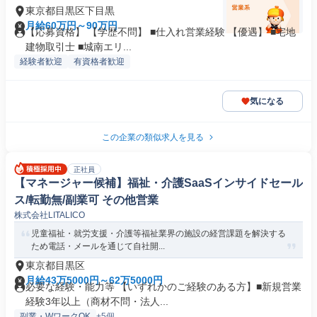
東京都目黒区下目黒
月給60万円～90万円
【応募資格】 【学歴不問】 ■仕⼊れ営業経験 【優遇】 ■宅地
建物取引⼠ ■城南エリ...
経験者歓迎
有資格者歓迎
気になる
この企業の類似求人を見る
正社員
【マネージャー候補】福祉・介護SaaSインサイドセール
ス/転勤無/副業可 その他営業
株式会社LITALICO
児童福祉・就労支援・介護等福祉業界の施設の経営課題を解決する
ため電話・メールを通じて自社開...
東京都目黒区
月給43万5000円～62万5000円
必要な経験・能力等 【いずれかのご経験のある方】■新規営業
経験3年以上（商材不問・法人...
副業・WワークOK
+5個