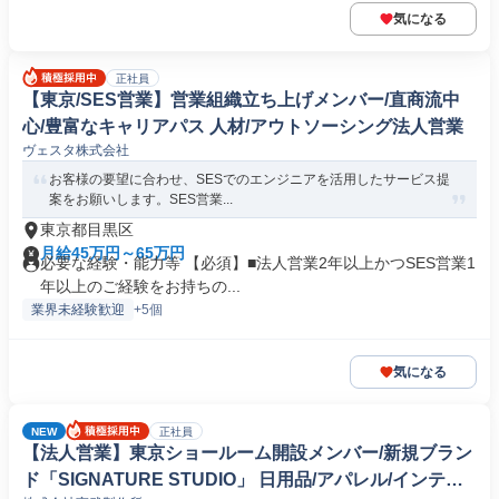
気になる
正社員
【東京/SES営業】営業組織立ち上げメンバー/直商流中
心/豊富なキャリアパス 人材/アウトソーシング法人営業
ヴェスタ株式会社
お客様の要望に合わせ、SESでのエンジニアを活用したサービス提
案をお願いします。SES営業...
東京都目黒区
月給45万円～65万円
必要な経験・能力等 【必須】■法人営業2年以上かつSES営業1
年以上のご経験をお持ちの...
業界未経験歓迎
+5個
気になる
NEW
正社員
【法人営業】東京ショールーム開設メンバー/新規ブラン
ド「SIGNATURE STUDIO」 日用品/アパレル/インテリ