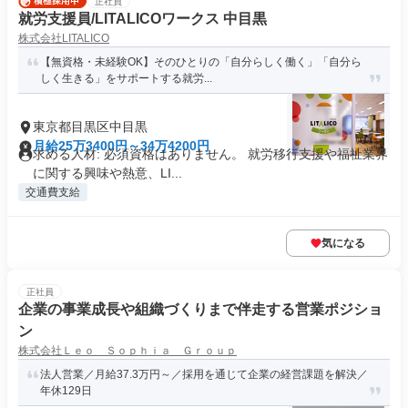
正社員
就労支援員/LITALICOワークス 中目黒
株式会社LITALICO
【無資格・未経験OK】そのひとりの「自分らしく働く」「自分ら
しく生きる」をサポートする就労...
東京都目黒区中目黒
月給25万3400円～34万4200円
求める人材: 必須資格はありません。 就労移行支援や福祉業界
に関する興味や熱意、LI...
交通費支給
気になる
正社員
企業の事業成長や組織づくりまで伴走する営業ポジショ
ン
株式会社Ｌｅｏ Ｓｏｐｈｉａ Ｇｒｏｕｐ
法人営業／月給37.3万円～／採用を通じて企業の経営課題を解決／
年休129日