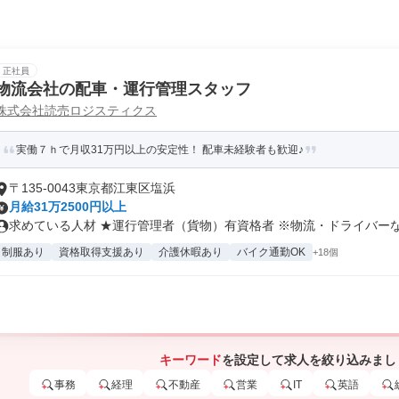
正社員
物流会社の配車・運行管理スタッフ
株式会社読売ロジスティクス
実働７ｈで月収31万円以上の安定性！ 配車未経験者も歓迎♪
〒135-0043東京都江東区塩浜
月給31万2500円以上
求めている人材 ★運行管理者（貨物）有資格者 ※物流・ドライバーなど
制服あり
資格取得支援あり
介護休暇あり
バイク通勤OK
+18個
キーワード
を設定して求人を絞り込みまし
事務
経理
不動産
営業
IT
英語