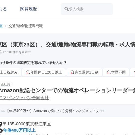
なる
閲覧履歴
求人検索
区
/
交通/運輸/物流専門職
東区（東京23区）、交通/運輸/物流専門職の転職・求人
件
1
〜
100
件目を表示中
わり条件の追加設定を忘れていませんか？
土日祝休み
年間休日120日以上
完全週休2日制
学歴不問
正社員
Amazon配送センターでの物流オペレーションリーダー
アマゾンジャパン合同会社
【年収400万〜】Amazonで身につく分析×マネジメント力
〒135-0000東京都江東区
年俸400万円以上