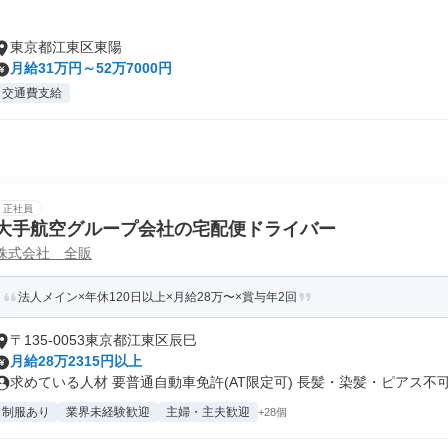
東京都江東区東陽
月給31万円～52万7000円
交通費支給
正社員
大手航空グループ会社の宅配便ドライバー
株式会社 全販
法人メイン×年休120日以上×月給28万〜×賞与年2回
〒135-0053東京都江東区辰巳
月給28万2315円以上
求めている人材 要普通自動車免許(AT限定可) 長髪・染髪・ピアス不可.
制服あり
業界未経験歓迎
主婦・主夫歓迎
+28個