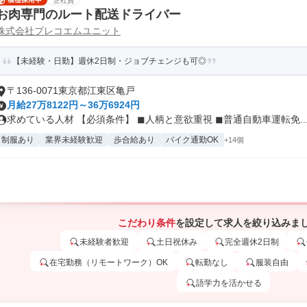
正社員
お肉専門のルート配送ドライバー
株式会社プレコエムユニット
【未経験・日勤】週休2日制・ジョブチェンジも可◎
〒136-0071東京都江東区亀戸
月給27万8122円～36万6924円
求めている人材 【必須条件】 ◼︎人柄と意欲重視 ◼︎普通自動車運転免..
制服あり
業界未経験歓迎
歩合給あり
バイク通勤OK
+14個
こだわり条件
を設定して求人を絞り込みま
未経験者歓迎
土日祝休み
完全週休2日制
在宅勤務（リモートワーク）OK
転勤なし
服装自由
語学力を活かせる