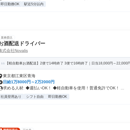
即日勤務OK
駅近5分以内
業務委託
お酒配送ドライバー
株式会社Novalis
【軽自動車お酒配送】2便で14時終了 3便で16時終了｜日当18,000円～22,000円｜
東京都江東区青海
日給1万8000円～2万2000円
求める人材: ◆週払いOK！ ◆軽自動車を使用！普通免許でOK！ ...
社員登用あり
シフト自由
即日勤務OK