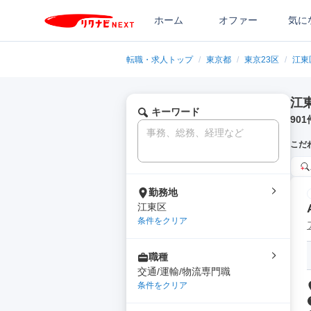
ホーム
オファー
気に
転職・求人トップ
/
東京都
/
東京23区
/
江東
江
キーワード
901
こだ
勤務地
江東区
条件をクリア
職種
交通/運輸/物流専門職
条件をクリア