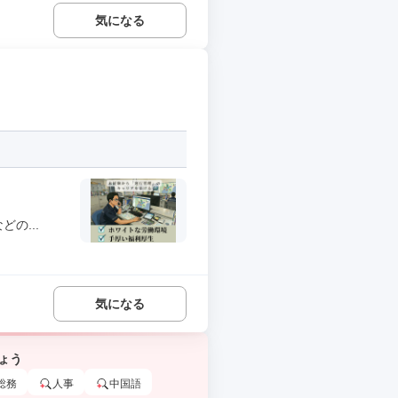
気になる
の...
気になる
ょう
総務
人事
中国語