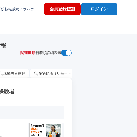
会員登録
ログイン
転職成功ノウハウ
無料
情報
関連度順
新着順
詳細表示
未経験者歓迎
在宅勤務（リモートワーク）OK
家賃補助・住宅手当
経験者