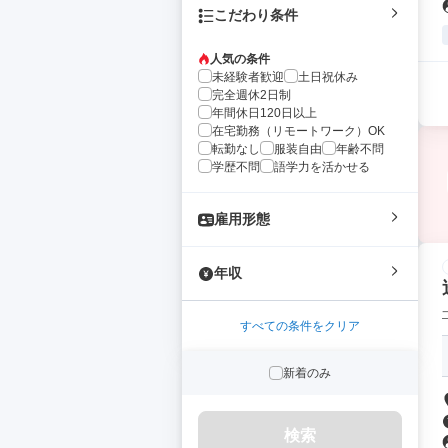
こだわり条件
人気の条件
未経験者歓迎
土日祝休み
完全週休2日制
年間休日120日以上
在宅勤務（リモートワーク）OK
転勤なし
服装自由
年齢不問
学歴不問
語学力を活かせる
雇用形態
年収
すべての条件をクリア
新着のみ
検索