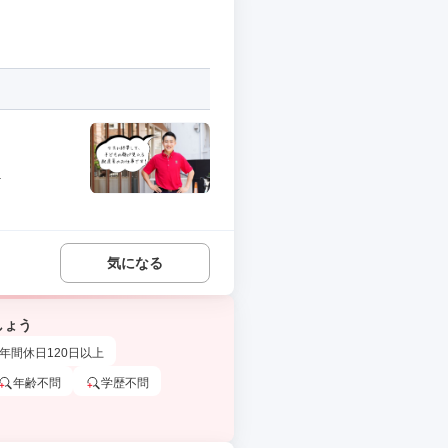
.
気になる
しょう
年間休日120日以上
年齢不問
学歴不問