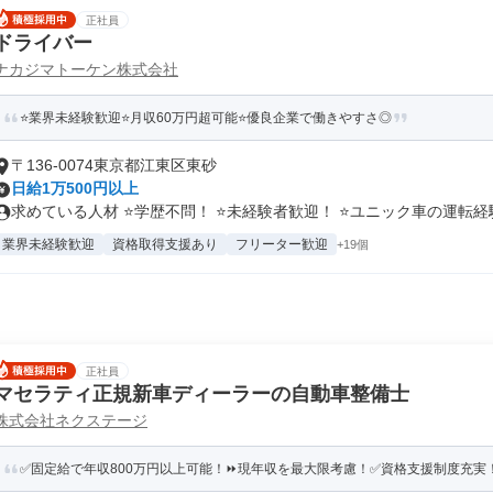
正社員
ドライバー
ナカジマトーケン株式会社
⭐業界未経験歓迎⭐月収60万円超可能⭐優良企業で働きやすさ◎
〒136-0074東京都江東区東砂
日給1万500円以上
求めている人材 ⭐学歴不問！ ⭐未経験者歓迎！ ⭐ユニック車の運転経験.
業界未経験歓迎
資格取得支援あり
フリーター歓迎
+19個
正社員
マセラティ正規新車ディーラーの自動車整備士
株式会社ネクステージ
✅固定給で年収800万円以上可能！⏩️現年収を最大限考慮！✅資格支援制度充