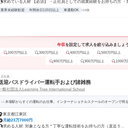
求めている人材 【必須】 ・正社員としての就業経験をお持ちの方 ・業務
業界未経験歓迎
年間休日120日以上
車通勤OK
+14個
年収
を設定して求人を絞り込みましょ
200万円以上
300万円以上
400万円以上
500万円以上
800万円以上
900万円以上
1000
正社員
送迎バスドライバー運転手および諸雑務
一般社団法人Learning Tree International School
木場駅からすぐの運転のお仕事。インターナショナルスクールのオープンで明
東京都江東区
月給23万7000円
求める人材: 対象となる方 * 丁寧な運転技術をお持ちの方（直近５...