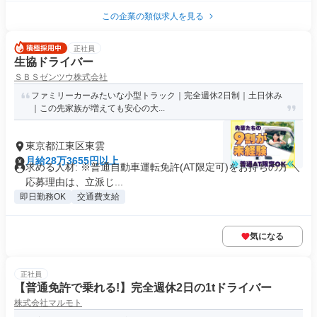
この企業の類似求人を見る
正社員
生協ドライバー
ＳＢＳゼンツウ株式会社
ファミリーカーみたいな小型トラック｜完全週休2日制｜土日休み
｜この先家族が増えても安心の大...
東京都江東区東雲
月給28万3655円以上
求める人材: ※普通自動車運転免許(AT限定可)をお持ちの方 ＼
応募理由は、立派じ...
即日勤務OK
交通費支給
気になる
正社員
【普通免許で乗れる!】完全週休2日の1tドライバー
株式会社マルモト