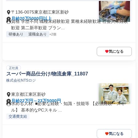
〒136-0075東京都江東区新砂
月給20万5000円以上
資格 学歴不問 職種未経験歓迎 業種未経験歓迎 社会人未経験
歓迎 第二新卒歓迎 ブラン...
研修あり
退職金あり
+2個
気になる
正社員
スーパー商品仕分け/物流倉庫_11807
株式会社NTSロジ
東京都江東区新砂
月給22万円～23万5000円
求める人材: ■必要な経験・知識・技能等 【必須経験・スキ
ル】 基本的なPCスキル ...
交通費支給
気になる