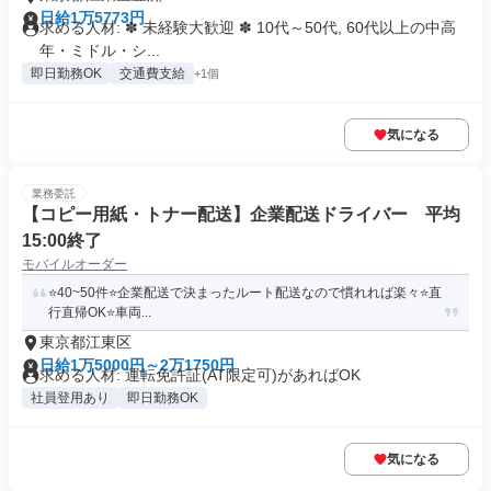
日給1万5773円
求める人材: ✽ 未経験大歓迎 ✽ 10代～50代, 60代以上の中高
年・ミドル・シ...
即日勤務OK
交通費支給
+1個
気になる
業務委託
【コピー用紙・トナー配送】企業配送ドライバー 平均
15:00終了
モバイルオーダー
⭐️40~50件⭐️企業配送で決まったルート配送なので慣れれば楽々⭐️直
行直帰OK⭐️車両...
東京都江東区
日給1万5000円～2万1750円
求める人材: 運転免許証(AT限定可)があればOK
社員登用あり
即日勤務OK
気になる