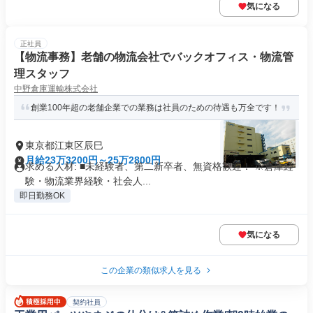
気になる
正社員
【物流事務】老舗の物流会社でバックオフィス・物流管
理スタッフ
中野倉庫運輸株式会社
創業100年超の老舗企業での業務は社員のための待遇も万全です！
東京都江東区辰巳
月給23万3200円～25万2800円
求める人材: ■未経験者、第⼆新卒者、無資格歓迎！ ※倉庫経
験・物流業界経験・社会⼈...
即日勤務OK
気になる
この企業の類似求人を見る
契約社員