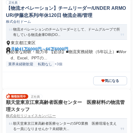
正社員
【物流オペレーション】チームリーダー/UNDER ARMO
UR/伊藤忠系列/年休120日 物流企画/管理
株式会社ドーム
物流オペレーションのチームリーダーとして、ドームグループで所
有している物流倉庫DIB(DO...
東京都江東区
月給41万6000円～66万6000円
必要な経験・能力等 【必須】■物流実務経験（5年以上）■Wor
d、Excel、PPTの...
業界未経験歓迎
転勤なし
+3個
気になる
正社員
順天堂東京江東高齢者医療センター 医療材料の物流管
理スタッフ
株式会社リジョイスカンパニー
順天堂東京江東高齢者医療センターのSPD業務 医療現場を支え
る一員になりませんか？未経験大...