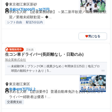
東京都江東区新砂
月給24万8000円～30万円
求める人材: 【必要業務経験】 ～第二新卒歓迎／職種未経験歓
迎／業種未経験歓迎～ ◆...
シフト自由
駅近5分以内
気になる
正社員
生コン車ドライバー(長距離なし・日勤のみ)
旭企業株式会社
未経験OK｜ブランクOK｜残業少なめ｜年間休日125日｜地元プロ
球団の観戦チケットあり｜5...
東京都江東区
年俸409万円以上
求める人材: 【必須要件】 普通自動車免許をお持ちの方 ◎ド
ライバー経験者は優遇！...
交通費支給