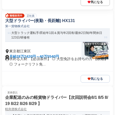
気になる
正社員
大型ドライバー(夜勤・長距離) HX131
第一貨物株式会社
大型トラック運転手/昇給年1回＆賞与年2回有/週休2日制/年間休日
123日/研修有
東京都江東区
月給28万2420円～40万5540円
求める人材: 【必須条件】 ◎ 大型免許をお持ちの方 【歓迎】
◎ フォークリフト免...
気になる
業務委託
企業配送のみの軽貨物ドライバー【次回説明会8/1 8/5 8/
19 8/22 8/26 8/29 】
軽急便株式会社