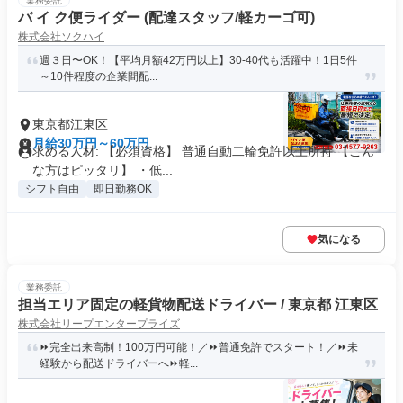
業務委託
バ イ ク便ライダー (配達スタッフ/軽カーゴ可)
株式会社ソクハイ
週３日〜OK！【平均月額42万円以上】30-40代も活躍中！1日5件
～10件程度の企業間配...
東京都江東区
月給30万円～60万円
求める人材: 【必須資格】 普通自動二輪免許以上所持 【こん
な方はピッタリ】 ・低...
シフト自由
即日勤務OK
気になる
業務委託
担当エリア固定の軽貨物配送ドライバー / 東京都 江東区
株式会社リープエンタープライズ
⏩完全出来高制！100万円可能！／⏩普通免許でスタート！／⏩未
経験から配送ドライバーへ⏩軽...