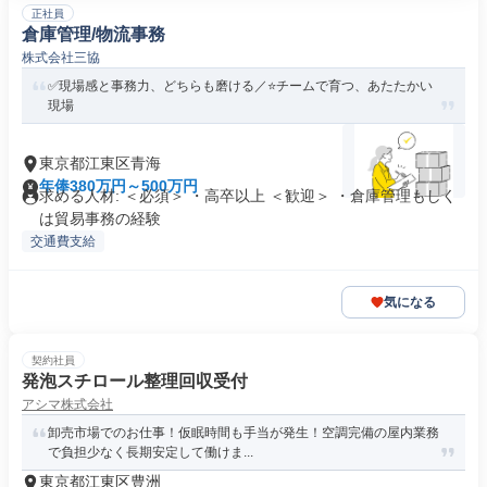
正社員
倉庫管理/物流事務
株式会社三協
✅現場感と事務力、どちらも磨ける／⭐チームで育つ、あたたかい
現場
東京都江東区青海
年俸380万円～500万円
求める人材: ＜必須＞ ・高卒以上 ＜歓迎＞ ・倉庫管理もしく
は貿易事務の経験
交通費支給
気になる
契約社員
発泡スチロール整理回収受付
アシマ株式会社
卸売市場でのお仕事！仮眠時間も手当が発生！空調完備の屋内業務
で負担少なく長期安定して働けま...
東京都江東区豊洲