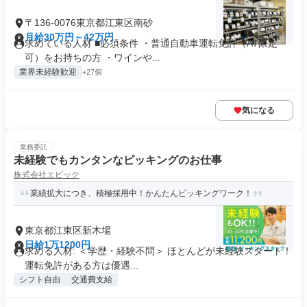
〒136-0076東京都江東区南砂
月給30万円～42万円
求めている人材 ■必須条件 ・普通自動車運転免許（AT限定
可）をお持ちの方 ・ワインや...
業界未経験歓迎
+27個
気になる
業務委託
未経験でもカンタンなピッキングのお仕事
株式会社エピック
業績拡大につき、積極採用中！かんたんピッキングワーク！
東京都江東区新木場
日給1万1200円
求める人材: ＜学歴・経験不問＞ ほとんどが未経験スタート！
運転免許がある方は優遇...
シフト自由
交通費支給