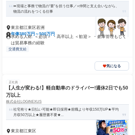
⏩現場と事務で物流の“要”を担う仕事／⭐仲間と支え合いながら、
物流の流れをつくる仕事
東京都江東区若洲
年俸380万円～500万円
求める人材: ＜必須＞ ・高卒以上 ＜歓迎＞ ・倉庫管理もしく
は貿易事務の経験
交通費支給
気になる
正社員
【人生が変わる!】軽自動車のドライバー!週休2日でも50
万以上
株式会社LOGINEXUS
社宅有り★日払い可能★即日採用★前職より年収150万UP★平均
月収50万以上★履歴書不要★...
東京都江東区