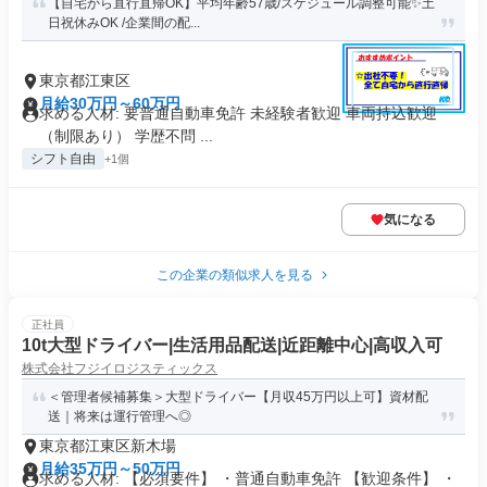
【自宅から直行直帰OK】平均年齢57歳/スケジュール調整可能✨土
日祝休みOK /企業間の配...
東京都江東区
月給30万円～60万円
求める人材: 要普通自動車免許 未経験者歓迎 車両持込歓迎
（制限あり） 学歴不問 ...
シフト自由
+1個
気になる
この企業の類似求人を見る
正社員
10t大型ドライバー|生活用品配送|近距離中心|高収入可
株式会社フジイロジスティックス
＜管理者候補募集＞大型ドライバー【月収45万円以上可】資材配
送｜将来は運行管理へ◎
東京都江東区新木場
月給35万円～50万円
求める人材: 【必須要件】 ・普通自動車免許 【歓迎条件】 ・