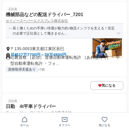
正社員
機械部品などの配送ドライバー_7201
セイノースーパーエクスプレス株式会社
長く働くための手厚い待遇が魅力的♪物流インフラを支える！安定
の企業で正社員として働きません...
〒135-0053東京都江東区辰巳
月給27万7700円～39万4800円
応募資格 ［必須］ 普通自動車運転免許 ［あれば尚可］ ・中
型自動車運転免許 ・フォ...
資格取得支援あり
+7個
気になる
正社員
日勤 4t平車ドライバー
ティー・ビー・ロジスティックス株式会社
【普通免許があればOK✨】｜資格取得支援あり｜賞与年2回＋決算
賞与あり｜東証スタンダード上...
ホーム
オファー
気になる