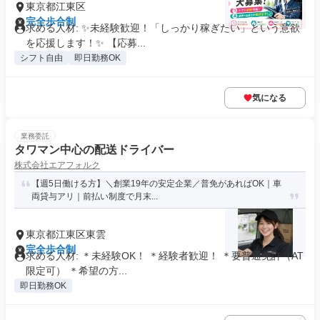
東京都江東区
完全歩合制
求める人材: ✨未経験歓迎！「しっかり稼ぎたい」という意欲
を応援します！✨ 【応募...
シフト自由
即日勤務OK
気になる
業務委託
タワマン中心の配送ドライバー
株式会社エアフォルク
【週5日働ける方】＼創業19年の安定企業／普免があればOK｜車
両貸与アリ｜前払い制度で月末...
東京都江東区東雲
完全歩合制
求める人材: ＊未経験OK！ ＊経験者歓迎！ ＊要普通免許（AT
限定可） ＊希望の方...
即日勤務OK