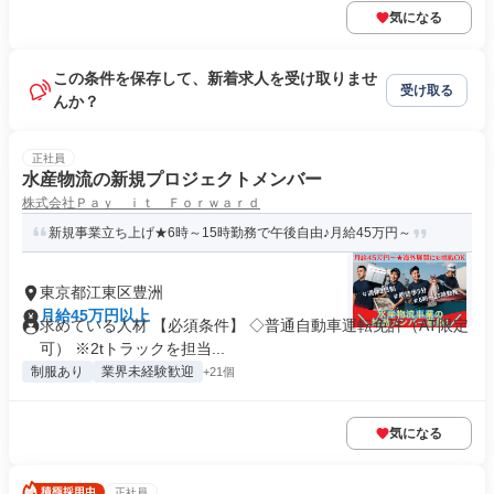
気になる
この条件を保存して、新着求人を受け取りませ
受け取る
んか？
正社員
水産物流の新規プロジェクトメンバー
株式会社Ｐａｙ ｉｔ Ｆｏｒｗａｒｄ
新規事業立ち上げ★6時～15時勤務で午後自由♪月給45万円～
東京都江東区豊洲
月給45万円以上
求めている人材 【必須条件】 ◇普通自動車運転免許（AT限定
可） ※2tトラックを担当...
制服あり
業界未経験歓迎
+21個
気になる
正社員