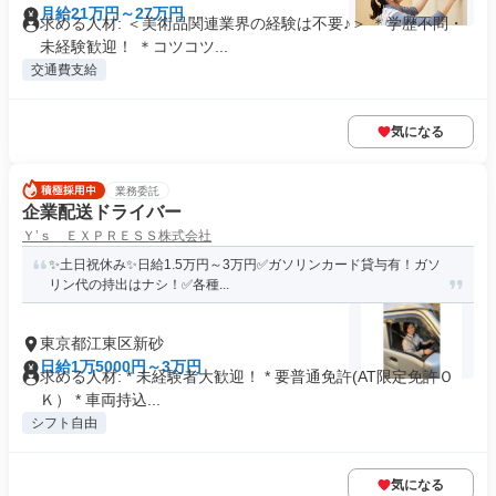
月給21万円～27万円
求める人材: ＜美術品関連業界の経験は不要♪＞ ＊学歴不問・
未経験歓迎！ ＊コツコツ...
交通費支給
気になる
業務委託
企業配送ドライバー
Ｙ’ｓ ＥＸＰＲＥＳＳ株式会社
✨土日祝休み✨日給1.5万円～3万円✅ガソリンカード貸与有！ガソ
リン代の持出はナシ！✅各種...
東京都江東区新砂
日給1万5000円～3万円
求める人材: * 未経験者大歓迎！ * 要普通免許(AT限定免許Ｏ
Ｋ） * 車両持込...
シフト自由
気になる