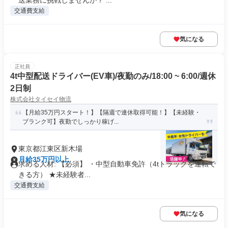
送業務に挑戦しませんか？ ...
交通費支給
気になる
正社員
4t中型配送ドライバー(EV車)/夜勤のみ/18:00 ~ 6:00/週休
2日制
株式会社タイセイ物流
【月給35万円スタート！】【隔週で連休取得可能！】【未経験・
ブランク可】夜勤でしっかり稼げ...
東京都江東区新木場
月給35万円以上
求める人材: 【必須】 ・中型自動車免許（4tトラックを運転で
きる方） ★未経験者...
交通費支給
気になる