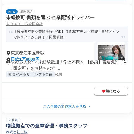
NEW
業務委託
未経験可 書類を運ぶ 企業配送ドライバー
Ａ’ｓＡＸＩＳ合同会社
【履歴書不要☆普通免許でOK】月収30万円以上可能／書類メイン
で体ラク／夕方終了／同乗研修...
東京都江東区新砂
日給1万6000円
求める人材: ＜未経験歓迎！学歴不問＞ 【必須】普通免許（A
T限定可）をお持ちの方 ...
社員登用あり
シフト自由
+1個
気になる
この企業の類似求人を見る
正社員
物流拠点での倉庫管理・事務スタッフ
株式会社三協