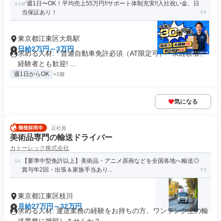
✅週1日〜OK！平均売上55万円!!サポート体制充実!!入社祝い金、日
当保証あり！
東京都江東区大島駅
日給2万円～3万円
求める人材: * 普通自動車免許必須（AT限定可） * 未経験者、
経験者とも歓迎! ...
週1日からOK
+1個
気になる
正社員
美術品専門の輸送ドライバー
カトーレック株式会社
【要準中型免許以上】美術品・アニメ原画などを全国各地へ輸送◎
賞与年2回・出張＆家族手当あり...
東京都江東区枝川
月給27万円～32万円
求める人材: 運送業務の経験をお持ちの方、ワンランク上の輸