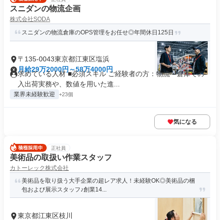
スニダンの物流企画
株式会社SODA
スニダンの物流倉庫のOPS管理をお任せ◎年間休日125日
〒135-0043東京都江東区塩浜
月給29万2000円～58万4000円
求めている人材 ■必須スキル ご経験者の方：物流・倉庫での
入出荷実務や、数値を用いた進...
業界未経験歓迎
+23個
気になる
正社員
美術品の取扱い作業スタッフ
カトーレック株式会社
美術品を取り扱う大手企業の超レア求人！未経験OK◎美術品の梱
包および展示スタッフ♪創業14...
東京都江東区枝川