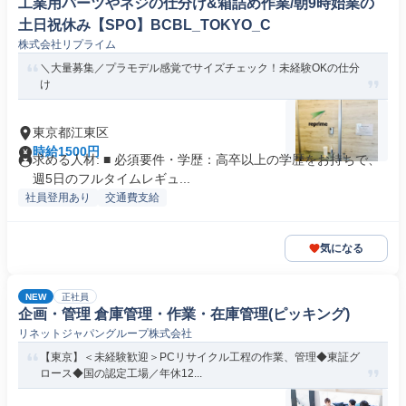
工業用パーツやネジの仕分け&箱詰め作業/朝9時始業の
土日祝休み【SPO】BCBL_TOKYO_C
株式会社リプライム
＼大量募集／プラモデル感覚でサイズチェック！未経験OKの仕分
け
東京都江東区
時給1500円
求める人材: ■ 必須要件・学歴：高卒以上の学歴をお持ちで、
週5日のフルタイムレギュ...
社員登用あり
交通費支給
気になる
NEW
正社員
企画・管理 倉庫管理・作業・在庫管理(ピッキング)
リネットジャパングループ株式会社
【東京】＜未経験歓迎＞PCリサイクル工程の作業、管理◆東証グ
ロース◆国の認定工場／年休12...