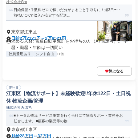
株式会社Gro
日給保証×手数料ゼロで稼いだ分がまるごと手取りに！週3日〜・
前払いOKで収入が安定する配送...
東京都江東区
日給2万2121円～2万6521円
求める人材: 普通自動車免許をお持ちの方（AT限定可）。 学
歴・職歴・年齢は一切問い...
社員登用あり
シフト自由
+1個
気になる
正社員
江東区【物流サポート】未経験歓迎!/年休122日・土日祝
休 物流企画/管理
株式会社みぼろ
■トータル物流サービス事業を行う当社にて物流サポート業務をお
任せします。■顧客の製品等の物...
東京都江東区
月給28万円～32万円