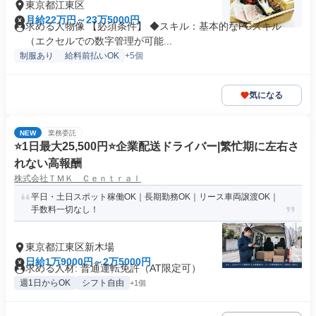
東京都江東区
月給22万円～23万5000円
求める人物像 【必須条件】 ◆スキル：基本的なPCスキル
（エクセルでの数字管理が可能...
制服あり
給料前払いOK
+5個
気になる
NEW
業務委託
⭐️1日最大25,500円⭐️企業配送ドライバー|繁忙期に左右さ
れない高報酬
株式会社ＴＭＫ Ｃｅｎｔｒａｌ
平日・土日スポット稼働OK｜長期勤務OK｜リース車両譲渡OK｜
手数料一切なし！
東京都江東区新木場
日給1万9000円～2万5000円
求める人材: 普通運転免許（AT限定可）
週1日からOK
シフト自由
+1個