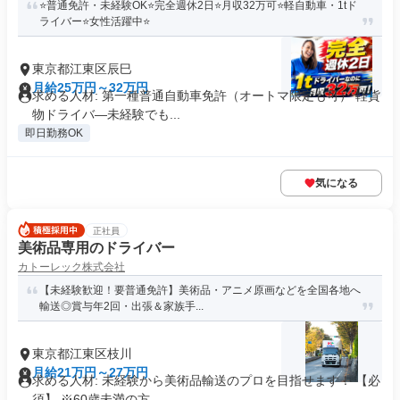
⭐普通免許・未経験OK⭐完全週休2日⭐月収32万可⭐軽自動車・1tド
ライバー⭐女性活躍中⭐
東京都江東区辰巳
月給25万円～32万円
求める人材: 第一種普通自動車免許（オートマ限定も可） 軽貨
物ドライバ―未経験でも...
即日勤務OK
気になる
正社員
美術品専用のドライバー
カトーレック株式会社
【未経験歓迎！要普通免許】美術品・アニメ原画などを全国各地へ
輸送◎賞与年2回・出張＆家族手...
東京都江東区枝川
月給21万円～27万円
求める人材: 未経験から美術品輸送のプロを目指せます！ 【必
須】 ※60歳未満の方...