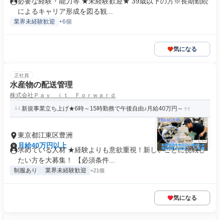
必要な経験・能力等 ★未経験歓迎★ 39歳以下の方※長期勤続
によるキャリア形成を図る観...
業界未経験歓迎
+6個
気になる
正社員
水産物の配送管理
株式会社Ｐａｙ ｉｔ Ｆｏｒｗａｒｄ
新規事業立ち上げ★6時～15時勤務で午後自由♪月給40万円～
東京都江東区豊洲
月給40万円以上
求めている人材 ★経験よりも意欲重視！新しいことに挑戦し
たい方を大募集！ 【必須条件...
制服あり
業界未経験歓迎
+21個
気になる