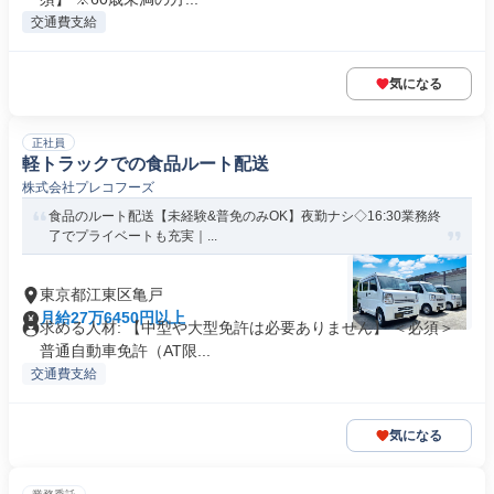
交通費支給
気になる
正社員
軽トラックでの食品ルート配送
株式会社プレコフーズ
食品のルート配送【未経験&普免のみOK】夜勤ナシ◇16:30業務終
了でプライベートも充実｜...
東京都江東区亀戸
月給27万6450円以上
求める人材: 【中型や大型免許は必要ありません】 ＜必須＞
普通自動車免許（AT限...
交通費支給
気になる