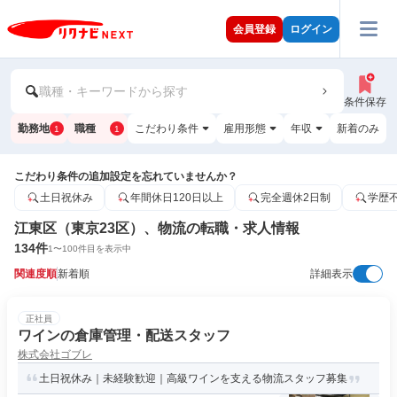
会員登録
ログイン
職種・キーワードから探す
条件保存
勤務地
職種
こだわり条件
雇用形態
年収
新着のみ
1
1
こだわり条件の追加設定を忘れていませんか？
土日祝休み
年間休日120日以上
完全週休2日制
学歴
江東区（東京23区）、物流の転職・求人情報
134
件
1
〜
100
件目を表示中
関連度順
新着順
詳細表示
正社員
ワインの倉庫管理・配送スタッフ
株式会社ゴブレ
土日祝休み｜未経験歓迎｜高級ワインを支える物流スタッフ募集