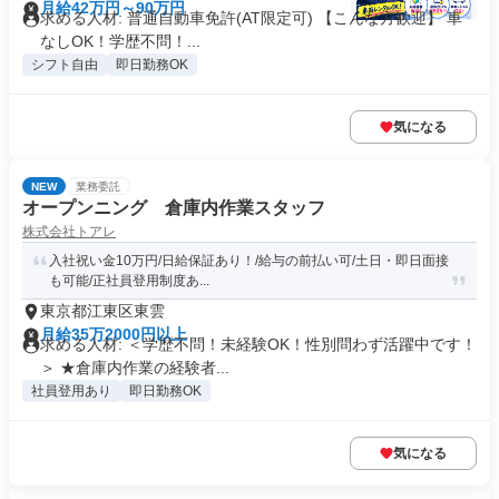
月給42万円～90万円
求める人材: 普通自動車免許(AT限定可) 【こんな方歓迎】 車
なしOK！学歴不問！...
シフト自由
即日勤務OK
気になる
NEW
業務委託
オープンニング 倉庫内作業スタッフ
株式会社トアレ
入社祝い金10万円/日給保証あり！/給与の前払い可/土日・即日面接
も可能/正社員登用制度あ...
東京都江東区東雲
月給35万2000円以上
求める人材: ＜学歴不問！未経験OK！性別問わず活躍中です！
＞ ★倉庫内作業の経験者...
社員登用あり
即日勤務OK
気になる