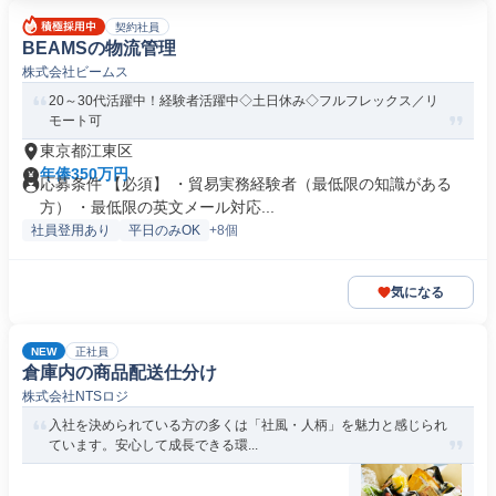
契約社員
BEAMSの物流管理
株式会社ビームス
20～30代活躍中！経験者活躍中◇土日休み◇フルフレックス／リ
モート可
東京都江東区
年俸350万円
応募条件 【必須】 ・貿易実務経験者（最低限の知識がある
方） ・最低限の英文メール対応...
社員登用あり
平日のみOK
+8個
気になる
NEW
正社員
倉庫内の商品配送仕分け
株式会社NTSロジ
入社を決められている方の多くは「社風・人柄」を魅力と感じられ
ています。安心して成長できる環...