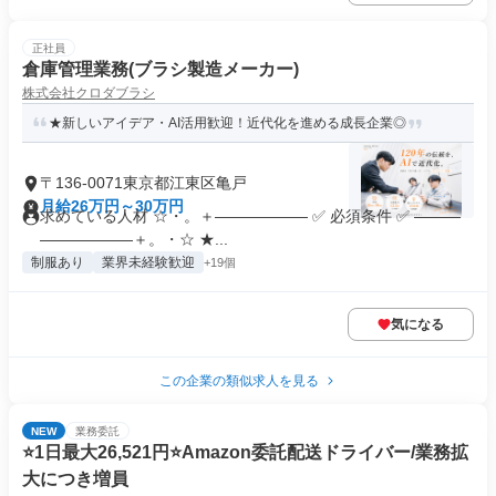
正社員
倉庫管理業務(ブラシ製造メーカー)
株式会社クロダブラシ
★新しいアイデア・AI活用歓迎！近代化を進める成長企業◎
〒136-0071東京都江東区亀戸
月給26万円～30万円
求めている人材 ☆・。＋―――――― ✅ 必須条件 ✅ ―――
――――――＋。・☆ ★...
制服あり
業界未経験歓迎
+19個
気になる
この企業の類似求人を見る
NEW
業務委託
⭐️1日最大26,521円⭐️Amazon委託配送ドライバー/業務拡
大につき増員