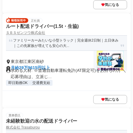
気になる
正社員
ルート配送ドライバー(1.5t・生協)
ＳＢＳゼンツウ株式会社
ファミリーカーみたいな小型トラック｜完全週休2日制｜土日休み
｜この先家族が増えても安心の大...
東京都江東区南砂
月給29万9615円以上
求める人材: ※普通自動車運転免許(AT限定可)をお持ちの方 ＼
応募理由は、立派じ...
即日勤務OK
交通費支給
気になる
業務委託
未経験歓迎の水の配送ドライバー
株式会社 Trasaburou