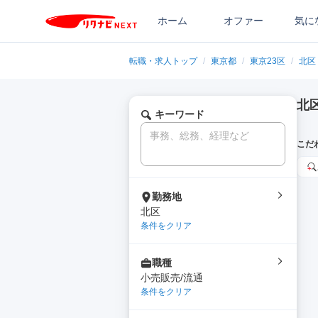
ホーム
オファー
気に
転職・求人トップ
/
東京都
/
東京23区
/
北区
北
キーワード
こだ
勤務地
北区
条件をクリア
職種
小売販売/流通
条件をクリア