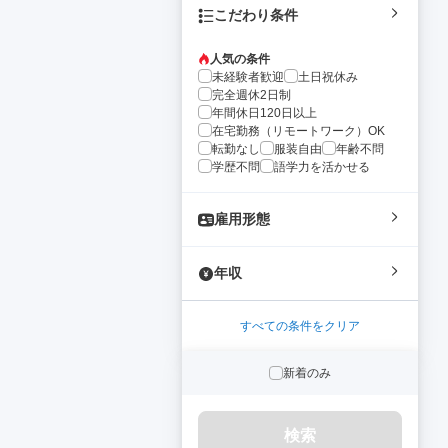
こだわり条件
人気の条件
未経験者歓迎
土日祝休み
完全週休2日制
年間休日120日以上
在宅勤務（リモートワーク）OK
転勤なし
服装自由
年齢不問
学歴不問
語学力を活かせる
雇用形態
年収
すべての条件をクリア
新着のみ
検索