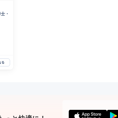
養士・
なる