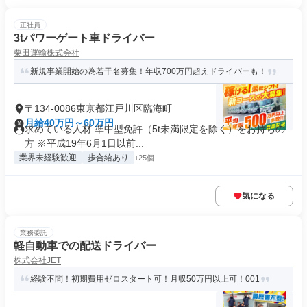
正社員
3tパワーゲート車ドライバー
栗田運輸株式会社
新規事業開始の為若干名募集！年収700万円超えドライバーも！
〒134-0086東京都江戸川区臨海町
月給40万円～60万円
求めている人材 準中型免許（5t未満限定を除く）をお持ちの
方 ※平成19年6⽉1⽇以前...
業界未経験歓迎
歩合給あり
+25個
気になる
業務委託
軽自動車での配送ドライバー
株式会社JET
経験不問！初期費用ゼロスタート可！月収50万円以上可！001