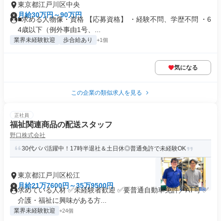
東京都江戸川区中央
月給30万円～90万円
■求める人物像・資格 【応募資格】 ・経験不問、学歴不問 ・6
4歳以下（例外事由1号、...
業界未経験歓迎
歩合給あり
+1個
気になる
この企業の類似求人を見る
正社員
福祉関連商品の配送スタッフ
野口株式会社
30代パパ活躍中！17時半退社＆土日休◎普通免許で未経験OK
東京都江戸川区松江
月給21万7600円～35万9500円
求めている人材 ✅未経験者歓迎 ✅要普通自動車免許／AT可 ✅
介護・福祉に興味がある方...
業界未経験歓迎
+24個