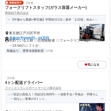
正社員
フォークリフトスタッフ(ガラス容器メーカー)
興亜硝子株式会社
【午後から勤務×寮完備】年間休日116｜基本「土日祝」休み♪
東京都江戸川区平井
月給20万5500円～25万円
求めている人材 ◇出荷経験者 ◇フォークリフト免許 ◇15:00
～23:50のシフトが...
制服あり
業界未経験歓迎
+27個
気になる
正社員
4トン配送ドライバー
ファイズトランスポートサービス株式会社
✅安定の高収入！月給323,900円～＋深夜手当✅手積み・手降ろし
一切なし✅新車の4トント...