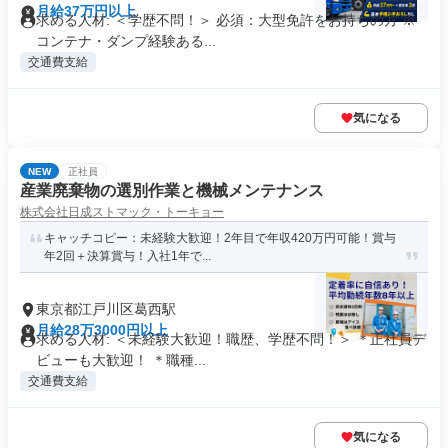
月給37万円以上
求める人材: ＜学歴不問！＞ 必須：大型免許をお持ちの方 ※
コンテナ・ダンプ経験ある...
交通費支給
気になる
NEW
正社員
産業廃棄物の選別作業と機械メンテナンス
株式会社日成ストマック・トーキョー
キャッチコピー：未経験大歓迎！2年目で年収420万円可能！賞与
年2回＋決算賞与！入社1年で...
東京都江戸川区葛西駅
月給28万3000円以上
求める人材: ＜未経験大歓迎！職歴、学歴不問！＞ ＊正社員デ
ビューも大歓迎！ ＊職種...
交通費支給
気になる