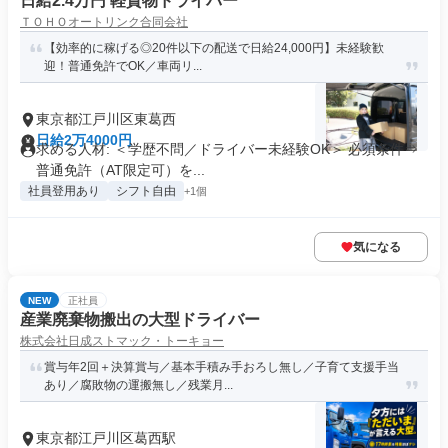
日給2.4万円 軽貨物ドライバー
ＴＯＨＯオートリンク合同会社
【効率的に稼げる◎20件以下の配送で日給24,000円】未経験歓
迎！普通免許でOK／車両リ...
東京都江戸川区東葛西
日給2万4000円
求める人材: ＜学歴不問／ドライバー未経験OK＞ 必須条件⇒
普通免許（AT限定可）を...
社員登用あり
シフト自由
+1個
気になる
NEW
正社員
産業廃棄物搬出の大型ドライバー
株式会社日成ストマック・トーキョー
賞与年2回＋決算賞与／基本手積み手おろし無し／子育て支援手当
あり／腐敗物の運搬無し／残業月...
東京都江戸川区葛西駅