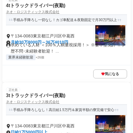
4tトラックドライバー(夜勤)
ネオ・ロジスティックス株式会社
手積み手降ろし一切なし！カゴ車配送＆夜勤固定で月30万円以上
〒134-0083東京都江戸川区中葛西
月給30万8000円～36万4010円
求めている人材 ＜100％人柄重視採用！＞ ※要中型免許 ※学
歴不問･未経験者歓迎！ ...
業界未経験歓迎
+26個
気になる
正社員
3tトラックドライバー(夜勤)
ネオ・ロジスティックス株式会社
手積み手降ろしなし！高日給1.5万円＆家賃半額の寮完備で安心
〒134-0083東京都江戸川区中葛西
日給1万5000円以上