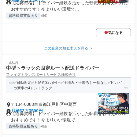
月給32万3900円
【応募資格】 ドライバー経験を活かした転職をお考えの方に
おすすめです！今よりいい環境で...
資格取得支援あり
+8個
気になる
この企業の類似求人を見る
正社員
中型トラックの固定ルート配送ドライバー
ファイズトランスポートサービス株式会社
✅日勤固定✅月給約32万円～✅手積み・手降ろし一切なし✅ピカピ
カ新車の4トントラック
〒134-0083東京都江戸川区中葛西
月給32万3900円
【応募資格】 ドライバー経験を活かした転職をお考えの方に
おすすめです！今よりいい環境で...
資格取得支援あり
+8個