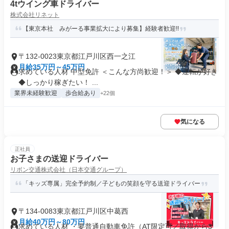
4tウイング車ドライバー
株式会社リネット
【東京本社 みがーる事業拡大により募集】経験者歓迎!!
〒132-0023東京都江戸川区西一之江
月給35万円～45万円
求めている人材 中型免許 ＜こんな方尚歓迎！＞ ◆運転が好き
◆しっかり稼ぎたい！ ...
業界未経験歓迎
歩合給あり
+22個
気になる
正社員
お子さまの送迎ドライバー
リボン交通株式会社（日本交通グループ）
「キッズ専属」完全予約制／子どもの笑顔を守る送迎ドライバー
〒134-0083東京都江戸川区中葛西
月給40万円～80万円
求めている人材 ・要普通自動車免許（AT限定可／取得から3