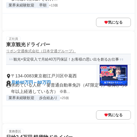
業界未経験歓迎
早朝
+13個
気になる
正社員
東京観光ドライバー
リボン交通株式会社（日本交通グループ）
観光×安定収入で月給40万円保証！お客様の思い出を創るお仕事
〒134-0083東京都江戸川区中葛西
月給40万円～80万円
求めている人材 ・要普通自動車免許（AT限定可／取得から3
年以上経過している方） ※B...
業界未経験歓迎
歩合給あり
+25個
気になる
業務委託