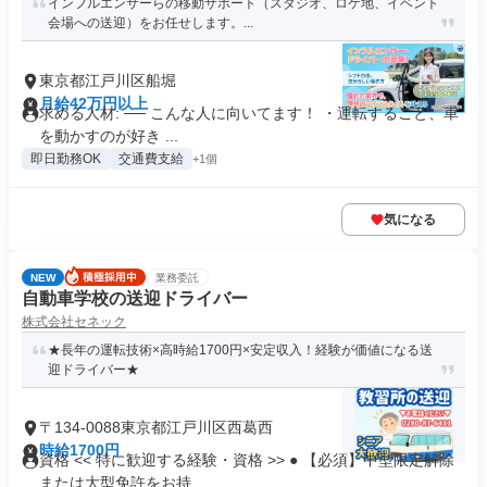
インフルエンサーらの移動サポート（スタジオ、ロケ地、イベント
会場への送迎）をお任せします。...
東京都江戸川区船堀
月給42万円以上
求める人材: ── こんな人に向いてます！ ・運転すること、車
を動かすのが好き ...
即日勤務OK
交通費支給
+1個
気になる
NEW
業務委託
自動車学校の送迎ドライバー
株式会社セネック
★長年の運転技術×高時給1700円×安定収入！経験が価値になる送
迎ドライバー★
〒134-0088東京都江戸川区西葛西
時給1700円
資格 << 特に歓迎する経験・資格 >> ● 【必須】中型限定解除
または大型免許をお持...