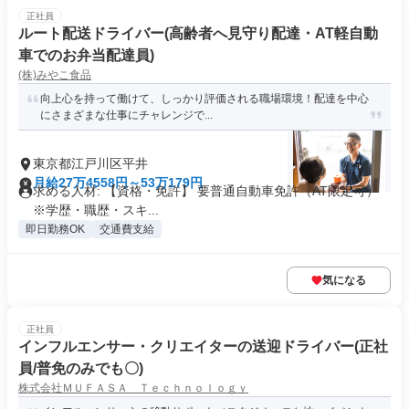
正社員
ルート配送ドライバー(高齢者へ見守り配達・AT軽自動
車でのお弁当配達員)
(株)みやこ食品
向上心を持って働けて、しっかり評価される職場環境！配達を中心
にさまざまな仕事にチャレンジで...
東京都江戸川区平井
月給27万4558円～53万179円
求める人材: 【資格・免許】 要普通自動車免許（AT限定可）
※学歴・職歴・スキ...
即日勤務OK
交通費支給
気になる
正社員
インフルエンサー・クリエイターの送迎ドライバー(正社
員/普免のみでも〇)
株式会社ＭＵＦＡＳＡ Ｔｅｃｈｎｏｌｏｇｙ