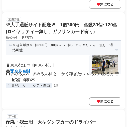
気になる
業務委託
※大手通販サイト配送※ 1個300円 個数80個~120個
(ロイヤリティー無し、ガソリンカード有り)
株式会社LIBERTY
※超高単価※1個300円（80個～120個） ロイヤリティー無し、週
払可能
東京都江戸川区東小松川
完全歩合制
求める人材: 求める人材 とにかく稼ぎたい やる気のある方 普
通免許 年齢不...
社員登用あり
シフト自由
+1個
気になる
正社員
産廃・残土用 大型ダンプカーのドライバー