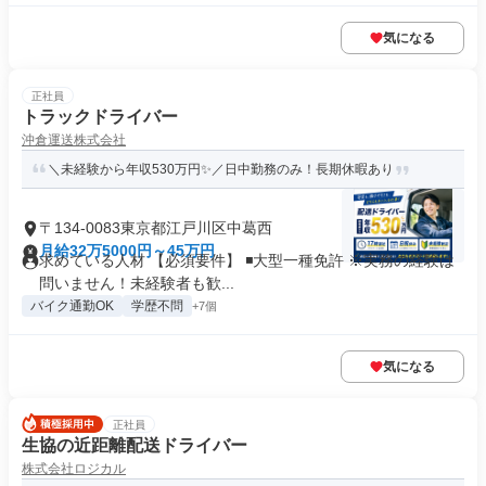
気になる
正社員
トラックドライバー
沖倉運送株式会社
＼未経験から年収530万円✨／日中勤務のみ！長期休暇あり
〒134-0083東京都江戸川区中葛西
月給32万5000円～45万円
求めている人材 【必須要件】 ◾️大型一種免許 ※実務の経験は
問いません！未経験者も歓...
バイク通勤OK
学歴不問
+7個
気になる
正社員
生協の近距離配送ドライバー
株式会社ロジカル