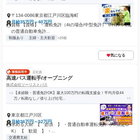
〒134-0086東京都江戸川区臨海町
月給35万円～40万円
資格 【資格】 ・運転免許（4tの場合/中型免許） ※H19.6.2迄
の普通自動車免許...
制服あり
主婦・主夫歓迎
+20個
気になる
正社員
高速バス運転手/オープニング
株式会社ツーリストバス
【未経験・普通免許OK】最大100万円の転職支援金！平均月収44
万／転勤なし／借り上げ社宅...
東京都江戸川区
月給36万円～52万円
求める人材: 【 必須 】 ・普通自動車運転免許（AT限定O
K） 【 歓迎 】 ・...
交通費支給