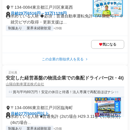
〒134-0084東京都江戸川区東葛西
月給29万6516円～33万1128円
求めている人材 ◆必須：普通自動車運転免許（AT限定可） ※
就労ビザの取得・更新支援は...
制服あり
業界未経験歓迎
+29個
気になる
この企業の類似求人を見る
正社員
安定した経営基盤の物流企業での集配ドライバー(2t・4t)
山陽自動車運送株式会社
賞与平均89万円！安定の休日と待遇！法人専属で再配送ほぼナシ
〒134-0086東京都江戸川区臨海町
月給27万5000円以上
求めている人材 ■普通免許 (2tの場合:H29.3.11までに取得分)
(4tの場合...
制服あり
業界未経験歓迎
+25個