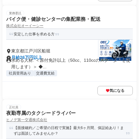
業務委託
バイク便・健診センターの集配業務・配送
株式会社オーイーシー
安定した仕事を求める方
東京都江戸川区船堀
月給26万円以上
求める人材: ＜原付免許以上（50cc、110ccのスクーターを使
用します）＞ ◆...
社員登用あり
交通費支給
気になる
正社員
夜勤専属のタクシードライバー
ヒノデ第一交通株式会社
【面接確約／ご希望の日程で実施】最大6ヶ月間、保証給あり！ま
ずは面談してみませんか？