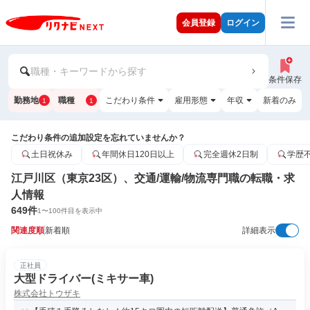
会員登録
ログイン
職種・キーワードから探す
条件保存
勤務地
職種
こだわり条件
雇用形態
年収
新着のみ
1
1
こだわり条件の追加設定を忘れていませんか？
土日祝休み
年間休日120日以上
完全週休2日制
学歴
江戸川区（東京23区）、交通/運輸/物流専門職の転職・求
人情報
649
件
1
〜
100
件目を表示中
関連度順
新着順
詳細表示
正社員
大型ドライバー(ミキサー車)
株式会社トウザキ