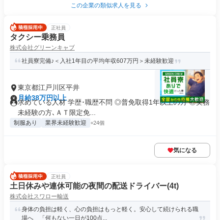
この企業の類似求人を見る
正社員
タクシー乗務員
株式会社グリーンキャブ
社員寮完備♪＜入社1年目の平均年収607万円＞未経験歓迎
東京都江戸川区平井
月給38万円以上
求めている人材 学歴･職歴不問 ◎普免取得1年以上の方 ◎実務
未経験の方､ＡＴ限定免...
制服あり
業界未経験歓迎
+24個
気になる
正社員
土日休みや連休可能の夜間の配送ドライバー(4t)
株式会社スワロー輸送
身体の負担は軽く、心の負担はもっと軽く。安心して続けられる職
場へ 「何もない一日が100点...