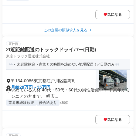
気になる
この企業の類似求人を見る
正社員
2t近距離配送のトラックドライバー(日勤)
東京トラック運送株式会社
＜未経験歓迎＞家族との時間を諦めない地場配送！✅日勤のみ
〒134-0086東京都江戸川区臨海町
月給28万円～35万円
求めている人材 40代・50代・60代の男性活躍中！ 中高年から
シニアの方まで、 幅広...
業界未経験歓迎
歩合給あり
+30個
気になる
正社員