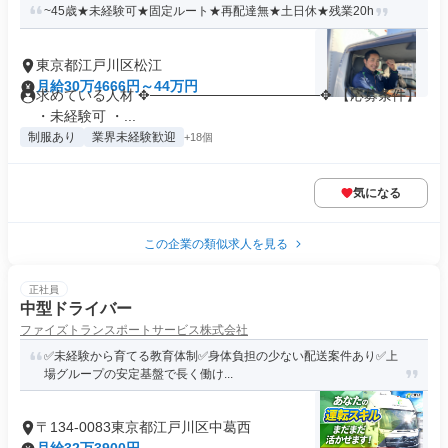
~45歳★未経験可★固定ルート★再配達無★土日休★残業20h
東京都江戸川区松江
月給30万4666円～44万円
求めている人材 ✥─────────────────✥ 【応募条件】
・未経験可 ・...
制服あり
業界未経験歓迎
+18個
気になる
この企業の類似求人を見る
正社員
中型ドライバー
ファイズトランスポートサービス株式会社
✅未経験から育てる教育体制✅身体負担の少ない配送案件あり✅上
場グループの安定基盤で長く働け...
〒134-0083東京都江戸川区中葛西