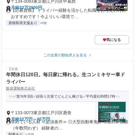
〒134-0083東京都江戸川区中葛西
月給32万3900円
【応募資格】 ドライバー経験を活かした転職をお考えの方に
おすすめです！今よりいい環境で...
資格取得支援あり
+8個
気になる
この企業の類似求人を見る
正社員
年間休日120日。毎日家に帰れる。生コンミキサー車ド
ライバー
飯盛運輸株式会社
✅賞与年3回✅頑張り次第でどんどん稼げる✅平均退社時間17時
〒133-0073東京都江戸川区鹿骨
月給32万円～40万円
求めている人材 ≪必須条件≫ ◎大型自動車免許 ◎生コン経験
（年数問わず） 経験者の...
制服あり
+25個