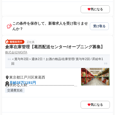
気になる
この条件を保存して、新着求人を受け取りませ
受け取る
んか？
正社員
倉庫在庫管理【葛西配送センター/オープニング募集】
株式会社NIGITA
＜賞与年2回＞週休2日！お酒の検品/在庫管理/ 賞与年2回 / 昇給年1
回
東京都江戸川区東葛西
月給28万1191円
求める人材: -----------------------------------...
交通費支給
気になる