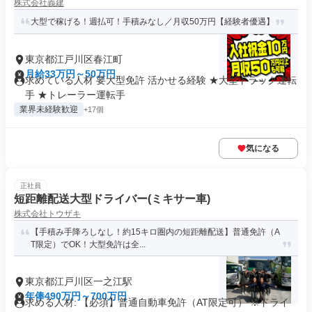
株式会社義建
大型で稼げる！週払可！手積みなし／月収50万円【経験者優遇】
東京都江戸川区春江町
月給33万円～50万円
求めている人材 要大型免許 活かせる経験 ★大型トラック運転
手 ★トレーラー運転手
業界未経験歓迎
+17個
気になる
正社員
短距離配送大型ドライバー(ミキサー車)
株式会社トウザキ
【手積み手降ろしなし！約15キロ圏内の短距離配送】普通免許（A
T限定）でOK！大型免許は全...
東京都江戸川区一之江駅
年俸490万円～700万円
求める人材: 【必須】普通自動車免許（AT限定可） ※ドライ