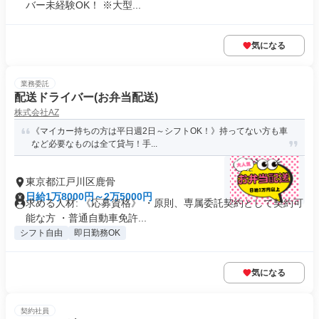
バー未経験OK！ ※大型...
気になる
業務委託
配送ドライバー(お弁当配送)
株式会社AZ
《マイカー持ちの方は平日週2日～シフトOK！》持ってない方も車
など必要なものは全て貸与！手...
東京都江戸川区鹿骨
日給1万8000円～2万5000円
求める人材: 《応募資格》 ・原則、専属委託契約として契約可
能な方 ・普通自動車免許...
シフト自由
即日勤務OK
気になる
契約社員