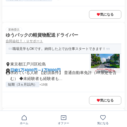
気になる
業務委託
ゆうパックの軽貨物配送ドライバー
合同会社Ｔ・Ｕサポート
職場見学もOKです。納得した上でお仕事スタートできます！
東京都江戸川区松島
日給1万4000円～1万8000円
求めている人材 【必須条件】 普通自動車免許（AT限定を含
む） ◆未経験者も経験者も...
短期（3ヵ月以内）
+18個
気になる
正社員
7tセルフ
ホーム
オファー
気になる