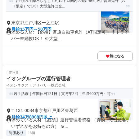
【手積み手降ろしなし！約15キロ圏内の短距離配送】普通免許（A
T限定）でOK！大型免許は全...
東京都江戸川区一之江駅
月給35万円～50万円
求める人材: 【必須】普通自動車免許（AT限定可） ※ドライ
バー未経験OK！ ※大型...
気になる
正社員
イオングループの運行管理者
イオンネクストデリバリー株式会社
若手活躍｜年間休日121日｜賞与年2回｜年収600万円～可
〒134-0084東京都江戸川区東葛西
月給34万8908円以上
求めている人材 【必須】運行管理者資格 （貨物または旅客、
いずれかをお持ちの方） ※...
制服あり
+13個