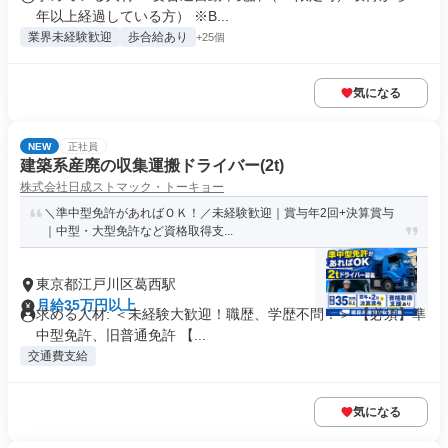
年以上経過している方） ※B...
業界未経験歓迎
歩合給あり
+25個
気になる
NEW
正社員
建築系産廃の収集運搬ドライバー(2t)
株式会社日成ストマック・トーキョー
＼準中型免許があればＯＫ！／未経験歓迎｜賞与年2回+決算賞与
｜中型・大型免許など資格取得支...
東京都江戸川区葛西駅
月給35万円以上
求める人材: ＜未経験大歓迎！職歴、学歴不問！＞ 【必須】準
中型免許、旧普通免許 【...
交通費支給
気になる