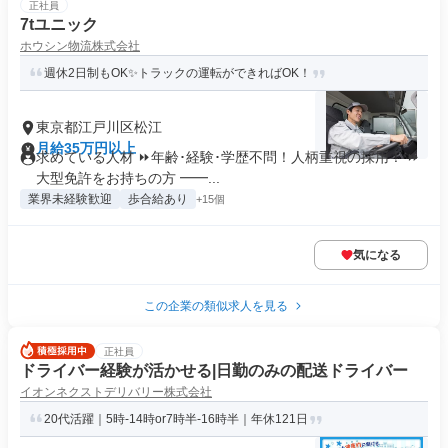
正社員
7tユニック
ホウシン物流株式会社
週休2日制もOK✨トラックの運転ができればOK！
東京都江戸川区松江
月給35万円以上
求めている人材 ⏩年齢･経験･学歴不問！人柄重視の採用！ ⏩
大型免許をお持ちの方 ━━...
業界未経験歓迎
歩合給あり
+15個
気になる
この企業の類似求人を見る
正社員
ドライバー経験が活かせる|日勤のみの配送ドライバー
イオンネクストデリバリー株式会社
20代活躍｜5時-14時or7時半-16時半｜年休121日