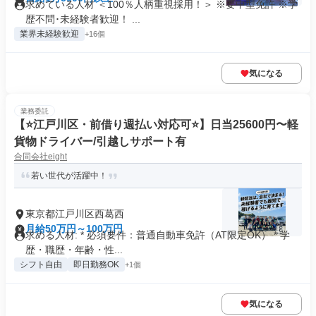
求めている人材 ＜100％人柄重視採用！＞ ※要中型免許 ※学
歴不問･未経験者歓迎！ ...
業界未経験歓迎
+16個
気になる
業務委託
【⭐️江戸川区・前借り週払い対応可⭐️】日当25600円〜軽
貨物ドライバー/引越しサポート有
合同会社eight
若い世代が活躍中！
東京都江戸川区西葛西
月給50万円～100万円
求める人材: * 必須要件：普通自動車免許（AT限定OK） * 学
歴・職歴・年齢・性...
シフト自由
即日勤務OK
+1個
気になる