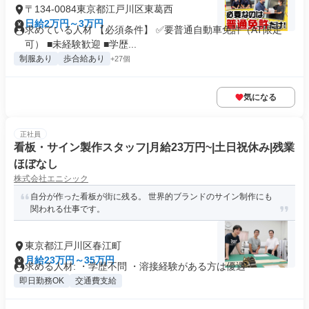
〒134-0084東京都江戸川区東葛西
日給2万円～3万円
求めている人材 【必須条件】 ✅要普通自動車免許（AT限定
可） ■未経験歓迎 ■学歴...
制服あり
歩合給あり
+27個
気になる
正社員
看板・サイン製作スタッフ|月給23万円~|土日祝休み|残業
ほぼなし
株式会社エニシック
自分が作った看板が街に残る。 世界的ブランドのサイン制作にも
関われる仕事です。
東京都江戸川区春江町
月給23万円～35万円
求める人材: ・学歴不問 ・溶接経験がある方は優遇
即日勤務OK
交通費支給