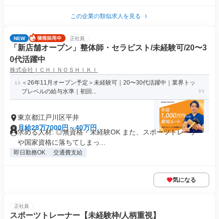
この企業の類似求人を見る
NEW
正社員
「新店舗オープン」整体師・セラピスト/未経験可/20〜3
0代活躍中
株式会社ＩＣＨＩＮＯＳＨＩＫＩ
＜26年11月オープン予定＞未経験可｜20〜30代活躍中｜業界トッ
プレベルの給与水準｜初回...
東京都江戸川区平井
月給28万7000円～40万円
求める人材: ◎無資格・未経験OK また、スポーツトレーナー
や国家資格に落ちてしまっ...
即日勤務OK
交通費支給
気になる
正社員
スポーツトレーナー【未経験枠/人柄重視】