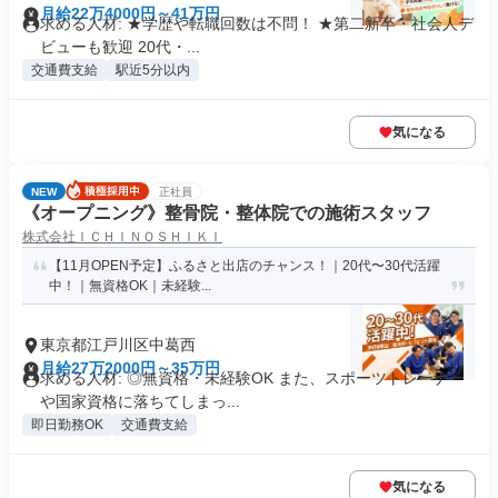
月給22万4000円～41万円
求める人材: ★学歴や転職回数は不問！ ★第二新卒・社会人デ
ビューも歓迎 20代・...
交通費支給
駅近5分以内
気になる
NEW
正社員
《オープニング》整骨院・整体院での施術スタッフ
株式会社ＩＣＨＩＮＯＳＨＩＫＩ
【11月OPEN予定】ふるさと出店のチャンス！｜20代〜30代活躍
中！｜無資格OK｜未経験...
東京都江戸川区中葛西
月給27万2000円～35万円
求める人材: ◎無資格・未経験OK また、スポーツトレーナー
や国家資格に落ちてしまっ...
即日勤務OK
交通費支給
気になる