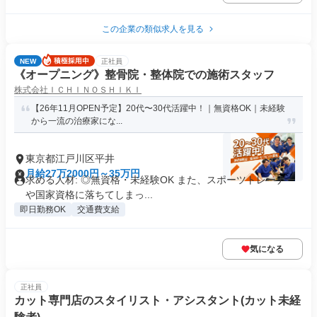
この企業の類似求人を見る
NEW
正社員
《オープニング》整骨院・整体院での施術スタッフ
株式会社ＩＣＨＩＮＯＳＨＩＫＩ
【26年11月OPEN予定】20代〜30代活躍中！｜無資格OK｜未経験
から一流の治療家にな...
東京都江戸川区平井
月給27万2000円～35万円
求める人材: ◎無資格・未経験OK また、スポーツトレーナー
や国家資格に落ちてしまっ...
即日勤務OK
交通費支給
気になる
正社員
カット専門店のスタイリスト・アシスタント(カット未経