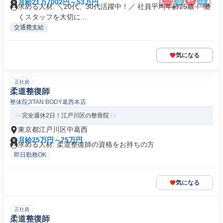
月給21万7002円～53万円
求める人材: ＼20代、30代活躍中！／ 社員平均年齢25歳！ 働
くスタッフを大切に...
交通費支給
気になる
正社員
柔道整復師
整体院JITAN BODY葛西本店
完全週休2日！江戸川区の整骨院
東京都江戸川区中葛西
月給25万円～75万円
求める人材: 柔道整復師の資格をお持ちの方
即日勤務OK
気になる
正社員
柔道整復師