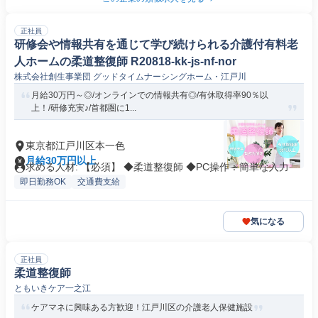
正社員
研修会や情報共有を通じて学び続けられる介護付有料老
人ホームの柔道整復師 R20818-kk-js-nf-nor
株式会社創生事業団 グッドタイムナーシングホーム・江戸川
月給30万円～◎/オンラインでの情報共有◎/有休取得率90％以
上！/研修充実♪/首都圏に1...
東京都江戸川区本一色
月給30万円以上
求める人材: 【必須】 ◆柔道整復師 ◆PC操作：簡単な入力
即日勤務OK
交通費支給
気になる
正社員
柔道整復師
ともいきケア一之江
ケアマネに興味ある方歓迎！江戸川区の介護老人保健施設