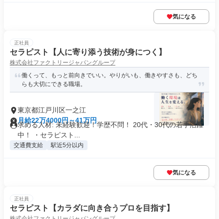
気になる
正社員
セラピスト【人に寄り添う技術が身につく】
株式会社ファクトリージャパングループ
働くって、もっと前向きでいい。やりがいも、働きやすさも、どち
らも大切にできる職場。
東京都江戸川区一之江
月給22万4000円～41万円
求める人材: 未経験歓迎！学歴不問！ 20代・30代の若手活躍
中！ ・セラピスト...
交通費支給
駅近5分以内
気になる
正社員
セラピスト【カラダに向き合うプロを目指す】
株式会社ファクトリージャパングループ