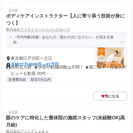
正社員
ボディケアインストラクター【人に寄り添う技術が身に
つく】
株式会社ファクトリージャパングループ
〈平均年齢28歳〉あなたの「誰かの力になりたい」が活きる場
所。
東京都江戸川区一之江
月給22万4000円～41万円
求める人材: ★学歴や転職回数は不問！ ★第二新卒・社会人デ
ビューも歓迎 20代・...
交通費支給
駅近5分以内
気になる
正社員
眼のケアに特化した整体院の施術スタッフ(未経験OK|高
月給)
株式会社アイケアＬａＢｏ