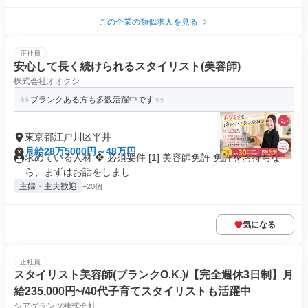
この企業の類似求人を見る
正社員
安心して長く続けられるスタイリスト(美容師)
株式会社オオクシ
ブランクある方も多数活躍中です
東京都江戸川区平井
月給28万5000円～48万円
求めている人材 ❖ 必須要件 [1] 美容師免許 免許をお持ちな
ら、まずはお話をしまし...
主婦・主夫歓迎
+20個
気になる
正社員
スタイリスト美容師(ブランクO.K.)/【完全週休3日制】月
給235,000円~/40代子育てスタイリストも活躍中
シアグランツ株式会社