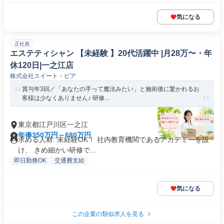
気になる
正社員
エステティシャン 【未経験 】20代活躍中 |月28万〜・年
休120日|一之江店
株式会社スイート・ピア
賞与年3回／「あなたの手って魔法みたい」と施術後に驚かれるお
客様は少なくありません♪ 研修...
東京都江戸川区一之江
年俸350万円～680万円
求める人材: 未経験OK！ 社内教育機関であるアカデミーを設
け、 きめ細かい研修で...
即日勤務OK
交通費支給
気になる
この企業の類似求人を見る