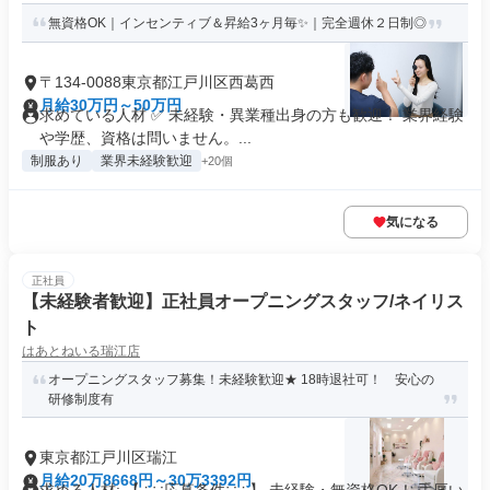
無資格OK｜インセンティブ＆昇給3ヶ月毎✨｜完全週休２日制◎
〒134-0088東京都江戸川区西葛西
月給30万円～50万円
求めている人材 ✅ 未経験・異業種出身の方も歓迎！ 業界経験
や学歴、資格は問いません。...
制服あり
業界未経験歓迎
+20個
気になる
正社員
【未経験者歓迎】正社員オープニングスタッフ/ネイリス
ト
はあとねいる瑞江店
オープニングスタッフ募集！未経験歓迎★ 18時退社可！ 安心の
研修制度有
東京都江戸川区瑞江
月給20万8668円～30万3392円