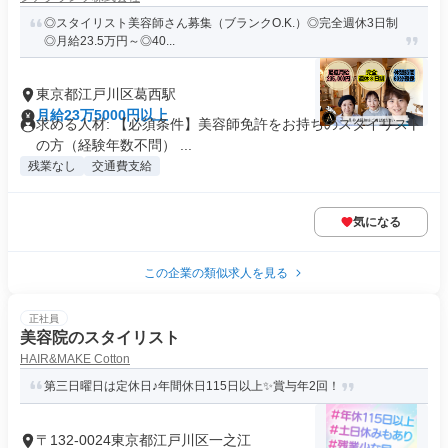
◎スタイリスト美容師さん募集（ブランクO.K.）◎完全週休3日制
◎月給23.5万円～◎40...
東京都江戸川区葛西駅
月給23万5000円以上
求める人材: 【必須条件】美容師免許​をお持ちのスタイリスト
の方（経験年数不問） ...
残業なし
交通費支給
気になる
この企業の類似求人を見る
正社員
美容院のスタイリスト
HAIR&MAKE Cotton
第三日曜日は定休日♪年間休日115日以上✨賞与年2回！
〒132-0024東京都江戸川区一之江