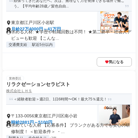
頑張ってきたあなたへ。次は、無理なく力を発揮できる場所で働こ
う。【平均年齢28歳／髪色自由...
東京都江戸川区小岩駅
月給22万4000円～41万円
求める人材: ★学歴や転職回数は不問！ ★第二新卒・社会人デ
ビューも歓迎 【こんな...
交通費支給
駅近5分以内
気になる
業務委託
リラクゼーションセラピスト
株式会社ＬＨＳ
＜経験者歓迎＞週2日、1日6時間〜OK！最大75％還元！
〒133-0056東京都江戸川区南小岩
時給2881円～5100円
求めている人材 【応募条件】 ブランクがある方でも安心の研
修制度！ ＜歓迎条件＞ ・...