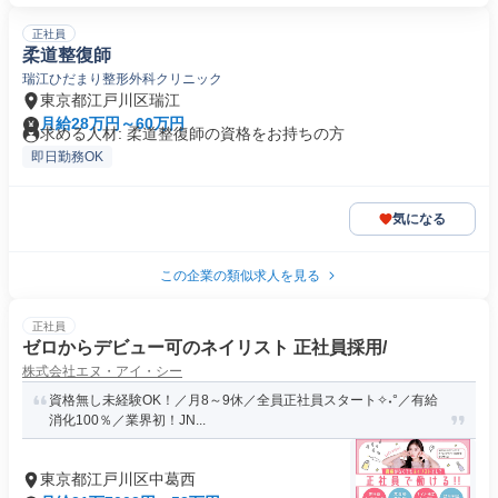
正社員
柔道整復師
瑞江ひだまり整形外科クリニック
東京都江戸川区瑞江
月給28万円～60万円
求める人材: 柔道整復師の資格をお持ちの方
即日勤務OK
気になる
この企業の類似求人を見る
正社員
ゼロからデビュー可のネイリスト 正社員採用/
株式会社エヌ・アイ・シー
資格無し未経験OK！／月8～9休／全員正社員スタート✧˖°／有給
消化100％／業界初！JN...
東京都江戸川区中葛西