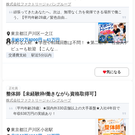
株式会社ファクトリージャパングループ
頑張ってきたあなたへ。次は、無理なく力を発揮できる場所で働こ
う。【平均年齢28歳／髪色自由...
東京都江戸川区一之江
月給22万4000円～41万円
求める人材: ★学歴や転職回数は不問！ ★第二新卒・社会人デ
ビューも歓迎 【こんな...
交通費支給
駅近5分以内
気になる
正社員
整体師【未経験枠/働きながら資格取得可】
株式会社ファクトリージャパングループ
〈平均年齢28歳〉★国内外330店舗以上の大手基盤★入社4年目で
年収638万円の実績あり！
東京都江戸川区小岩駅