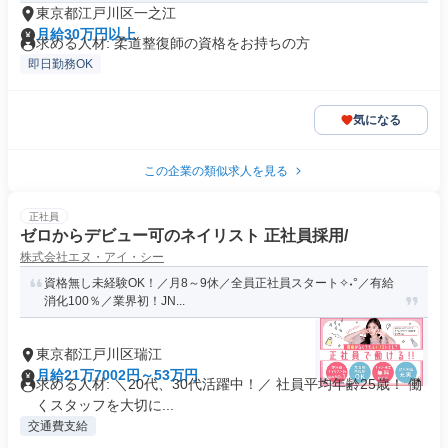
東京都江戸川区一之江
月給30万円以上
求める人材: 柔道整復師の資格をお持ちの方
即日勤務OK
気になる
この企業の類似求人を見る
正社員
ゼロからデビュー可のネイリスト 正社員採用/
株式会社エヌ・アイ・シー
資格無し未経験OK！／月8～9休／全員正社員スタート✧˖°／有給
消化100％／業界初！JN...
東京都江戸川区瑞江
月給21万7002円～53万円
求める人材: ＼20代、30代活躍中！／ 社員平均年齢25歳！ 働
くスタッフを大切に...
交通費支給