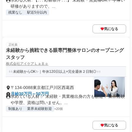
求める人材: 【∴∵応募条件∵∴】 未経験・無資格OK！ 手厚い
研修がありますので、...
残業なし
駅近5分以内
気になる
正社員
未経験から挑戦できる眼専門整体サロンのオープニング
スタッフ
株式会社アイケアＬａＢｏ
未経験からOK✨｜年休120日以上×完全週休２日制◎
〒134-0088東京都江戸川区西葛西
月給30万円～50万円
求めている人材 ✅ 未経験・異業種出身の方も歓迎！ 業界経験
や学歴、資格は問いません。...
制服あり
業界未経験歓迎
+20個
気になる