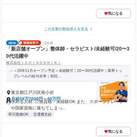
気になる
この企業の類似求人を見る
NEW
正社員
「新店舗オープン」整体師・セラピスト/未経験可/20〜3
0代活躍中
株式会社ＩＣＨＩＮＯＳＨＩＫＩ
＜26年11月オープン予定＞未経験可｜20〜30代活躍中｜業界トッ
プレベルの給与水準｜初回...
東京都江戸川区南小岩
月給28万7000円～40万円
求める人材: ◎無資格・未経験OK また、スポーツトレーナー
や国家資格に落ちてしまっ...
即日勤務OK
交通費支給
気になる