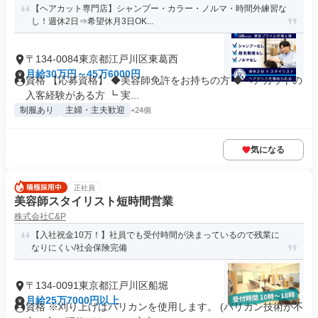
【ヘアカット専門店】シャンプー・カラー・ノルマ・時間外練習な
し！週休2日⇒希望休月3日OK...
〒134-0084東京都江戸川区東葛西
月給30万円～45万6000円
資格 【応募資格】 ◆美容師免許をお持ちの方 ◆ヘアカットの
入客経験がある方 ┗ 実...
制服あり
主婦・主夫歓迎
+24個
気になる
正社員
美容師スタイリスト短時間営業
株式会社C&P
【入社祝金10万！】社員でも受付時間が決まっているので残業に
なりにくい/社会保険完備
〒134-0091東京都江戸川区船堀
月給25万7000円以上
資格 ※刈り上げはバリカンを使用します。 (バリカン技術が不