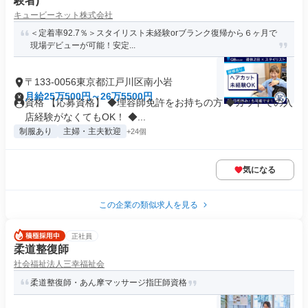
験者)
キュービーネット株式会社
＜定着率92.7％＞スタイリスト未経験orブランク復帰から６ヶ月で
現場デビューが可能！安定...
〒133-0056東京都江戸川区南小岩
月給25万500円～26万5500円
資格 【応募資格】 ◆理容師免許をお持ちの方 ◆カットでの入
店経験がなくてもOK！ ◆...
制服あり
主婦・主夫歓迎
+24個
気になる
この企業の類似求人を見る
正社員
柔道整復師
社会福祉法人三幸福祉会
柔道整復師・あん摩マッサージ指圧師資格