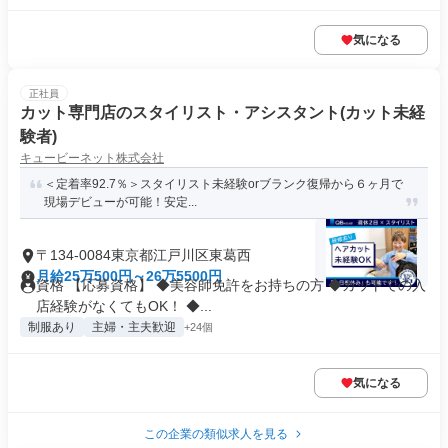
気になる
正社員
カット専門店のスタイリスト・アシスタント(カット未経
験者)
キュービーネット株式会社
＜定着率92.7％＞スタイリスト未経験orブランク復帰から６ヶ月で
現場デビューが可能！安定...
〒134-0084東京都江戸川区東葛西
月給25万500円～26万5500円
資格 【応募資格】 ◆美容師免許をお持ちの方 ◆カットでの入
店経験がなくてもOK！ ◆...
制服あり
主婦・主夫歓迎
+24個
気になる
この企業の類似求人を見る