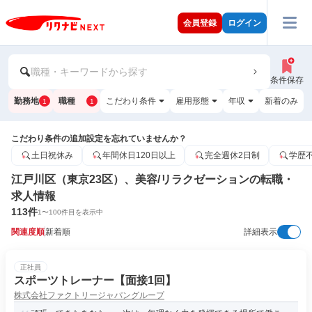
会員登録
ログイン
職種・キーワードから探す
条件保存
勤務地
職種
こだわり条件
雇用形態
年収
新着のみ
1
1
こだわり条件の追加設定を忘れていませんか？
土日祝休み
年間休日120日以上
完全週休2日制
学歴
江戸川区（東京23区）、美容/リラクゼーションの転職・
求人情報
113
件
1
〜
100
件目を表示中
関連度順
新着順
詳細表示
正社員
スポーツトレーナー【面接1回】
株式会社ファクトリージャパングループ