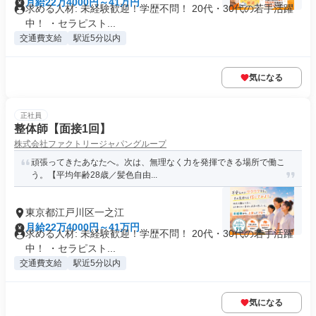
月給22万4000円～41万円
求める人材: 未経験歓迎！学歴不問！ 20代・30代の若手活躍
中！ ・セラピスト...
交通費支給
駅近5分以内
気になる
正社員
整体師【面接1回】
株式会社ファクトリージャパングループ
頑張ってきたあなたへ。次は、無理なく力を発揮できる場所で働こ
う。【平均年齢28歳／髪色自由...
東京都江戸川区一之江
月給22万4000円～41万円
求める人材: 未経験歓迎！学歴不問！ 20代・30代の若手活躍
中！ ・セラピスト...
交通費支給
駅近5分以内
気になる