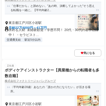
「仕事だから」と諦めない。"あの時、決断してよかった"そう思え
る転職を一緒に。【平均年齢2...
東京都江戸川区小岩駅
月給22万4000円～41万円
求める人材: 未経験歓迎！学歴不問！ 20代・30代の若手活躍
中！ ・セラピスト...
交通費支給
駅近5分以内
気になる
正社員
ボディケアインストラクター【異業種からの転職者も多
数在籍】
株式会社ファクトリージャパングループ
〈平均年齢28歳〉あなたの「誰かの力になりたい」が活きる場
所。
東京都江戸川区小岩駅