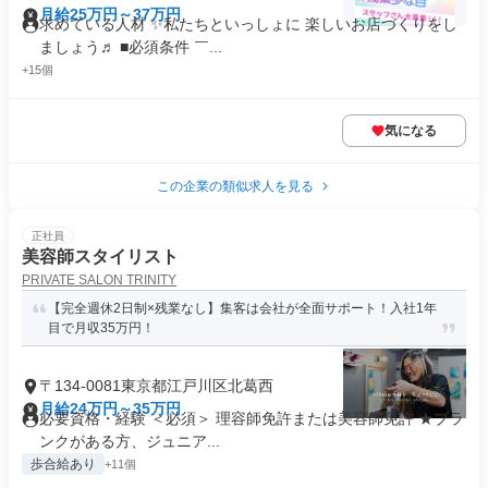
月給25万円～37万円
求めている人材 ✨私たちといっしょに 楽しいお店づくりをし
ましょう♬ ■必須条件 ￣...
+15個
気になる
この企業の類似求人を見る
正社員
美容師スタイリスト
PRIVATE SALON TRINITY
【完全週休2日制×残業なし】集客は会社が全面サポート！入社1年
目で月収35万円！
〒134-0081東京都江戸川区北葛西
月給24万円～35万円
必要資格・経験 ＜必須＞ 理容師免許または美容師免許 ★ブラ
ンクがある方、ジュニア...
歩合給あり
+11個