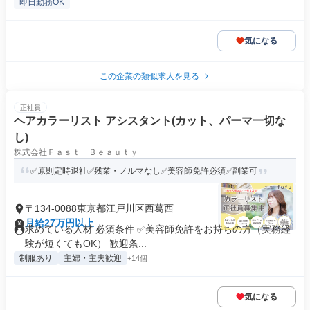
即日勤務OK
気になる
この企業の類似求人を見る
正社員
ヘアカラーリスト アシスタント(カット、パーマ一切な
し)
株式会社Ｆａｓｔ Ｂｅａｕｔｙ
✅原則定時退社✅残業・ノルマなし✅美容師免許必須✅副業可
〒134-0088東京都江戸川区西葛西
月給27万円以上
求めている人材 必須条件 ✅美容師免許をお持ちの方（実務経
験が短くてもOK） 歓迎条...
制服あり
主婦・主夫歓迎
+14個
気になる