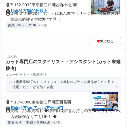
〒132-0032東京都江戸川区西小松川町
月給26万5000円以上
資格 柔道整復師、もしくはあん摩マッサージ指圧師資格の方
施設未経験者大歓迎 "学歴...
副業・WワークOK
+14個
気になる
正社員
カット専門店のスタイリスト・アシスタント(カット未経
験者)
キュービーネット株式会社
＜定着率92.7％＞スタイリスト未経験orブランク復帰から６ヶ月で
現場デビューが可能！安定...
〒134-0088東京都江戸川区西葛西
月給25万500円～26万5500円
資格 【応募資格】 ◆理容師免許をお持ちの方 ◆カットでの入
店経験がなくてもOK！ ◆...
制服あり
主婦・主夫歓迎
+24個