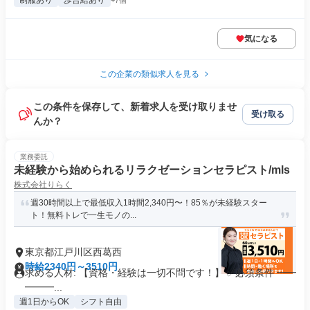
制服あり
歩合給あり
+7個
気になる
この企業の類似求人を見る
この条件を保存して、新着求人を受け取りませ
受け取る
んか？
業務委託
未経験から始められるリラクゼーションセラピスト/mls
株式会社りらく
週30時間以上で最低収入1時間2,340円〜！85％が未経験スター
ト！無料トレで一生モノの...
東京都江戸川区西葛西
時給2340円～3510円
求める人材: 【資格・経験は一切不問です！】 ✅必須条件 ━━
━━━...
週1日からOK
シフト自由