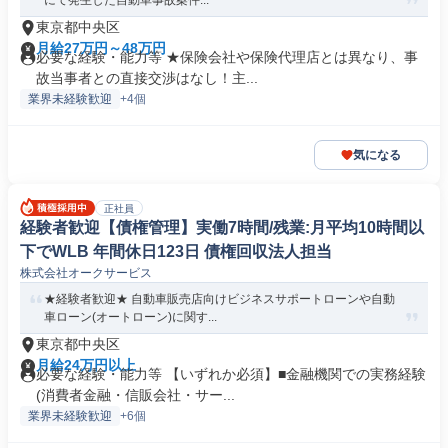
にて発生した自動車事故案件...
東京都中央区
月給27万円～48万円
必要な経験・能力等 ★保険会社や保険代理店とは異なり、事
故当事者との直接交渉はなし！主...
業界未経験歓迎
+4個
気になる
正社員
経験者歓迎【債権管理】実働7時間/残業:月平均10時間以
下でWLB 年間休日123日 債権回収法人担当
株式会社オークサービス
★経験者歓迎★ 自動車販売店向けビジネスサポートローンや自動
車ローン(オートローン)に関す...
東京都中央区
月給24万円以上
必要な経験・能力等 【いずれか必須】■金融機関での実務経験
(消費者金融・信販会社・サー...
業界未経験歓迎
+6個