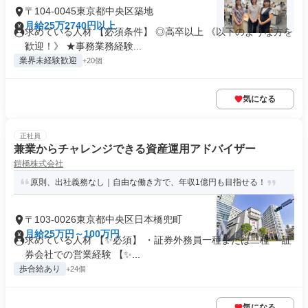
〒104-0045東京都中央区築地
月給25万2740円以上
求めている人材 【必須条件】 ◎高卒以上 《以下のような方を
歓迎！》 ★事務業務経験...
業界未経験歓迎
+20個
気になる
正社員
兼業からチャレンジできる資産運用アドバイザー
鎧橋株式会社
原則、出社義務なし｜自由な働き方で、年収1億円も目指せる！
〒103-0026東京都中央区日本橋兜町
月給25万円～100万円
求めている人材 【✨必須】 ・証券外務員一種または二種 ・証
券会社での営業経験 【✨...
歩合給あり
+24個
気になる