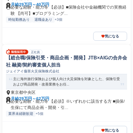
月給29万円～40万円
必要な経験・能力等 【必須】■保険会社や金融機関での実務経
験 【尚可】■プログラミング...
時短勤務あり
退職金あり
+3個
気になる
正社員
【総合職/保険引受・商品企画・開発】JTB×AIGの合弁会
社 融資/契約審査個人担当
ジェイアイ傷害火災保険株式会社
主に海外旅行保険および個人向け火災保険を対象とした、保険引受
および商品開発・改善業務をお任...
東京都中央区
月給29万円～62万円
必要な経験・能力等 【必須】※いずれかに該当する方 ■損保/
生保にて商品企画・開発・引...
業界未経験歓迎
+5個
気になる