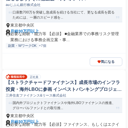
auじぶん銀行株式会社
口座数700万を突破し急成長を続ける当社にて、更なる成長を図る
ためには、一層のスピード感を...
東京都中央区
月給30万円以上
必要な経験・能力等 【必須】 ■金融業界での事務リスク管理
業務における事務企画立案・事...
副業・WワークOK
+7個
気になる
正社員
【ストラクチャードファイナンス】成長市場のインフラ
投資・海外LBOに参画 インベストバンキングプロジェク
三井住友ファイナンス&リース株式会社
トファイナンス
国内外プロジェクトファイナンスや海外LBOファイナンスの推進、
グローバルファンドとの取引推...
東京都中央区
月給30万円以上
必要な経験・能力等 【必須】ファイナンス、もしくはエクイ