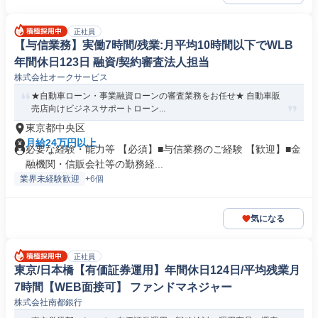
正社員
【与信業務】実働7時間/残業:月平均10時間以下でWLB
年間休日123日 融資/契約審査法人担当
株式会社オークサービス
★自動車ローン・事業融資ローンの審査業務をお任せ★ 自動車販
売店向けビジネスサポートローン...
東京都中央区
月給24万円以上
必要な経験・能力等 【必須】■与信業務のご経験 【歓迎】■金
融機関・信販会社等の勤務経...
業界未経験歓迎
+6個
気になる
正社員
東京/日本橋【有価証券運用】年間休日124日/平均残業月
7時間【WEB面接可】 ファンドマネジャー
株式会社南都銀行