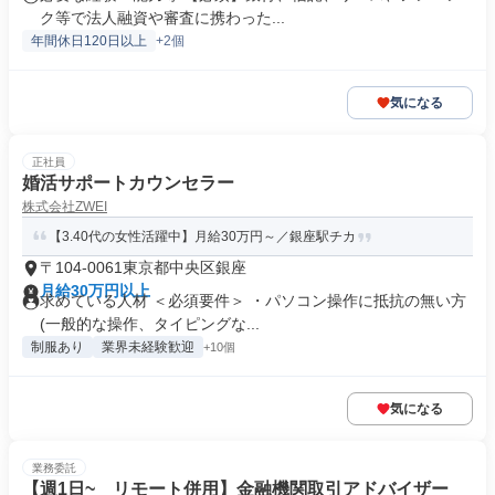
ク等で法人融資や審査に携わった...
年間休日120日以上
+2個
気になる
正社員
婚活サポートカウンセラー
株式会社ZWEI
【3.40代の女性活躍中】月給30万円～／銀座駅チカ
〒104-0061東京都中央区銀座
月給30万円以上
求めている人材 ＜必須要件＞ ・パソコン操作に抵抗の無い方
(一般的な操作、タイピングな...
制服あり
業界未経験歓迎
+10個
気になる
業務委託
【週1日~ リモート併用】金融機関取引アドバイザー