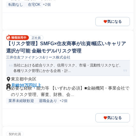
転勤なし
在宅OK
+2個
気になる
正社員
【リスク管理】SMFG×住友商事が出資/幅広いキャリア
選択が可能 金融モデル/リスク管理
三井住友ファイナンス&リース株式会社
当社における総合リスク、信用リスク、市場・流動性リスクなど、
各種リスク管理にかかる企画・計...
東京都中央区
月給30万円以上
必要な経験・能力等 【いずれか必須】■金融機関・事業会社で
のリスク管理、審査、財務、会...
業界未経験歓迎
退職金あり
+2個
気になる
契約社員