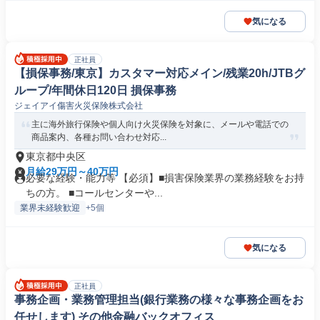
気になる
正社員
【損保事務/東京】カスタマー対応メイン/残業20h/JTBグ
ループ/年間休日120日 損保事務
ジェイアイ傷害火災保険株式会社
主に海外旅行保険や個人向け火災保険を対象に、メールや電話での
商品案内、各種お問い合わせ対応...
東京都中央区
月給29万円～40万円
必要な経験・能力等 【必須】■損害保険業界の業務経験をお持
ちの方。 ■コールセンターや...
業界未経験歓迎
+5個
気になる
正社員
事務企画・業務管理担当(銀行業務の様々な事務企画をお
任せします) その他金融バックオフィス