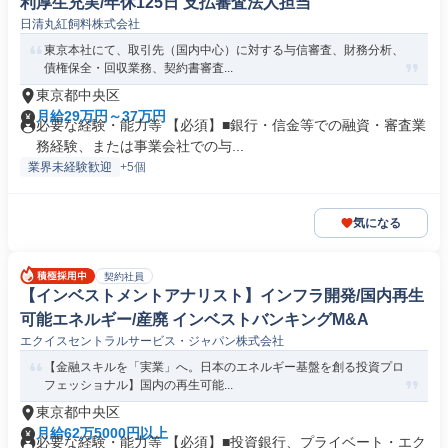
利厚生充実/年休125日 支払審査法人担当
日清丸紅飼料株式会社
東京本社にて、取引先（国内中心）に対する与信審査、財務分析、
債権保全・回収業務、契約書審査...
東京都中央区
月給29万円～37万円
必要な経験・能力等 【必須】■銀行・信金等での融資・審査業
務経験、または事業会社での与...
業界未経験歓迎
+5個
気になる
契約社員
【インベストメントアナリスト】インフラ開発/国内再生
可能エネルギー/産廃 インベストバンキングM&A
エクイスセントラルサービス・ジャパン株式会社
【金融スキルを「実業」へ。日本のエネルギー基盤を創る投資プロ
フェッショナル】国内の再生可能...
東京都中央区
月給62万5000円以上
必要な経験・能力等 【必須】■投資銀行、プライベート・エク