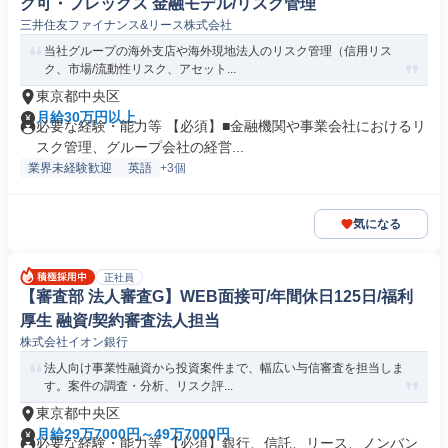
ク可・フレックス 金融モデル/リスク管理
三井住友ファイナンス&リース株式会社
当社グループの海外支店や海外現地法人のリスク管理（信用リス
ク、市場/流動性リスク、アセット...
東京都中央区
月給30万円以上
必要な経験・能力等 【必須】■金融機関や事業会社におけるリ
スク管理、グループ会社の経営...
業界未経験歓迎
英語
+3個
気になる
正社員
【審査部 法人審査G】WEB面接可/年間休日125日/福利
厚生 融資/契約審査法人担当
株式会社イオン銀行
法人向け事業性融資から投資案件まで、幅広い与信審査を担当しま
す。案件の調査・分析、リスク評...
東京都中央区
月給29万7000円～49万7000円
必要な経験・能力等 【必須】銀行、信託、リース、ノンバン