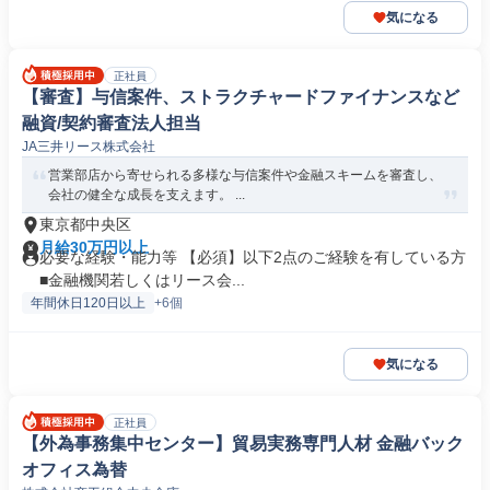
気になる
正社員
【審査】与信案件、ストラクチャードファイナンスなど
融資/契約審査法人担当
JA三井リース株式会社
営業部店から寄せられる多様な与信案件や金融スキームを審査し、
会社の健全な成長を支えます。 ...
東京都中央区
月給30万円以上
必要な経験・能力等 【必須】以下2点のご経験を有している方
■金融機関若しくはリース会...
年間休日120日以上
+6個
気になる
正社員
【外為事務集中センター】貿易実務専門人材 金融バック
オフィス為替