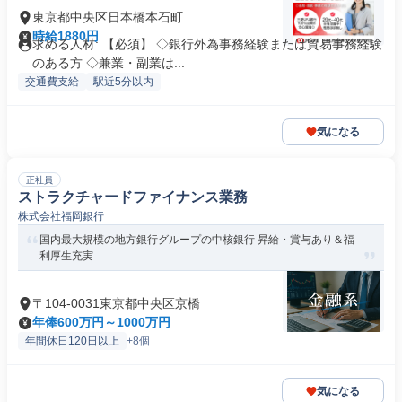
東京都中央区日本橋本石町
時給1880円
求める人材: 【必須】 ◇銀行外為事務経験または貿易事務経験
のある方 ◇兼業・副業は...
交通費支給
駅近5分以内
気になる
正社員
ストラクチャードファイナンス業務
株式会社福岡銀行
国内最大規模の地方銀行グループの中核銀行 昇給・賞与あり＆福
利厚生充実
〒104-0031東京都中央区京橋
年俸600万円～1000万円
年間休日120日以上
+8個
気になる