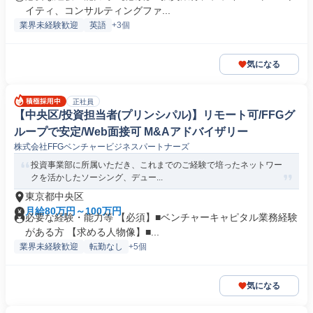
イティ、コンサルティングファ...
業界未経験歓迎
英語
+3個
気になる
正社員
【中央区/投資担当者(プリンシパル)】リモート可/FFGグ
ループで安定/Web面接可 M&Aアドバイザリー
株式会社FFGベンチャービジネスパートナーズ
投資事業部に所属いただき、これまでのご経験で培ったネットワー
クを活かしたソーシング、デュー...
東京都中央区
月給80万円～100万円
必要な経験・能力等 【必須】■ベンチャーキャピタル業務経験
がある方 【求める人物像】■...
業界未経験歓迎
転勤なし
+5個
気になる