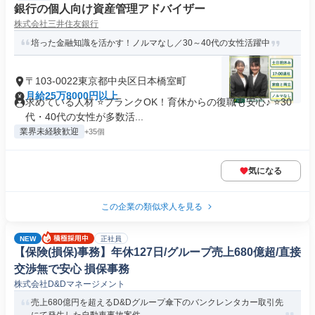
銀行の個人向け資産管理アドバイザー
株式会社三井住友銀行
培った金融知識を活かす！ノルマなし／30～40代の女性活躍中
〒103-0022東京都中央区日本橋室町
月給25万8000円以上
求めている人材 ⭐ブランクOK！育休からの復職も安心♪ ⭐30
代・40代の女性が多数活...
業界未経験歓迎
+35個
気になる
この企業の類似求人を見る
NEW
正社員
【保険(損保)事務】年休127日/グループ売上680億超/直接
交渉無で安心 損保事務
株式会社D&Dマネージメント
売上680億円を超えるD&Dグループ傘下のバンクレンタカー取引先