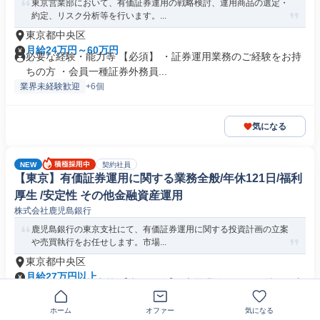
東京営業部において、有価証券運用の戦略検討、運用商品の選定・
約定、リスク分析等を行います。...
東京都中央区
月給24万円～60万円
必要な経験・能力等 【必須】 ・証券運用業務のご経験をお持
ちの方 ・会員一種証券外務員...
業界未経験歓迎
+6個
気になる
NEW
契約社員
【東京】有価証券運用に関する業務全般/年休121日/福利
厚生 /安定性 その他金融資産運用
株式会社鹿児島銀行
鹿児島銀行の東京支社にて、有価証券運用に関する投資計画の立案
や売買執行をお任せします。市場...
東京都中央区
月給27万円以上
必要な経験・能力等 【必須要件】■市場業務経験をお持ちの方
（目安：5年以上） 【尚可】...
ホーム
オファー
気になる
業界未経験歓迎
+4個