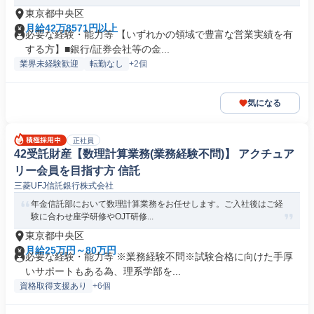
東京都中央区
月給42万8571円以上
必要な経験・能力等 【いずれかの領域で豊富な営業実績を有
する方】■銀行/証券会社等の金...
業界未経験歓迎
転勤なし
+2個
気になる
正社員
42受託財産【数理計算業務(業務経験不問)】 アクチュア
リー会員を目指す方 信託
三菱UFJ信託銀行株式会社
年金信託部において数理計算業務をお任せします。ご入社後はご経
験に合わせ座学研修やOJT研修...
東京都中央区
月給25万円～80万円
必要な経験・能力等 ※業務経験不問※試験合格に向けた手厚
いサポートもある為、理系学部を...
資格取得支援あり
+6個