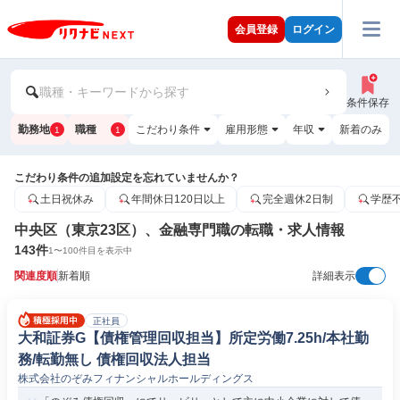
会員登録
ログイン
職種・キーワードから探す
条件保存
勤務地
職種
こだわり条件
雇用形態
年収
新着のみ
1
1
こだわり条件の追加設定を忘れていませんか？
土日祝休み
年間休日120日以上
完全週休2日制
学歴
中央区（東京23区）、金融専門職の転職・求人情報
143
件
1
〜
100
件目を表示中
関連度順
新着順
詳細表示
正社員
大和証券G【債権管理回収担当】所定労働7.25h/本社勤
務/転勤無し 債権回収法人担当
株式会社のぞみフィナンシャルホールディングス