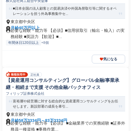
株式会社商工組合中央金庫
■日本全国の法人顧客との貿易決済や外国為替取引等に関するオペ
レーションを担う外為事務集中セ...
東京都中央区
月給40万円以上
必要な経験・能力等 【必須】■信用状取引（輸出・輸入）の実
務経験 ■英語力 【歓迎】■...
年間休日120日以上
+8個
気になる
正社員
【資産運用コンサルティング】グローバル金融/事業承
継・相続まで支援 その他金融バックオフィス
フィリップ証券株式会社
富裕層や経営層に対する総合的な資産運用コンサルティングをお任
せします。新設部署の成長を牽引...
東京都中央区
月給58万3334円～83万3334円
必要な経験・能力等 【必須】 ■金融業界での実務経験 ■証券外
務員一種資格 ■事務作業...