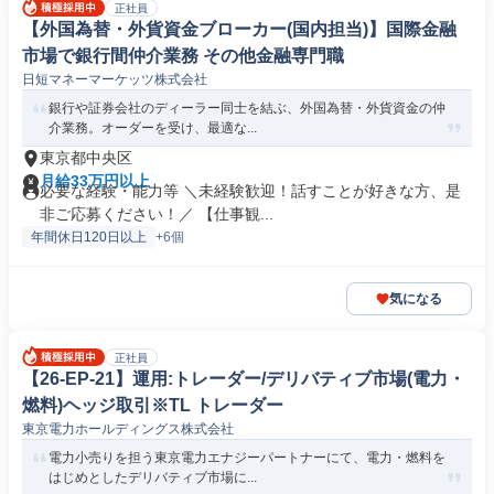
正社員
【外国為替・外貨資金ブローカー(国内担当)】国際金融
市場で銀行間仲介業務 その他金融専門職
日短マネーマーケッツ株式会社
銀行や証券会社のディーラー同士を結ぶ、外国為替・外貨資金の仲
介業務。オーダーを受け、最適な...
東京都中央区
月給33万円以上
必要な経験・能力等 ＼未経験歓迎！話すことが好きな方、是
非ご応募ください！／ 【仕事観...
年間休日120日以上
+6個
気になる
正社員
【26-EP-21】運用:トレーダー/デリバティブ市場(電力・
燃料)ヘッジ取引※TL トレーダー
東京電力ホールディングス株式会社
電力小売りを担う東京電力エナジーパートナーにて、電力・燃料を
はじめとしたデリバティブ市場に...