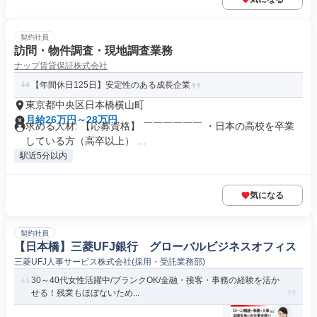
契約社員
訪問・物件調査・現地調査業務
ナップ賃貸保証株式会社
【年間休日125日】安定性のある成長企業
東京都中央区日本橋横山町
月給26万円～28万円
求める人材: 【応募資格】 ￣￣￣￣￣￣ ・日本の高校を卒業
している方（高卒以上） ...
駅近5分以内
気になる
契約社員
【日本橋】三菱UFJ銀行 グローバルビジネスオフィス
三菱UFJ人事サービス株式会社(採用・受託業務部)
30～40代女性活躍中/ブランクOK/金融・接客・事務の経験を活か
せる！残業もほぼないため...