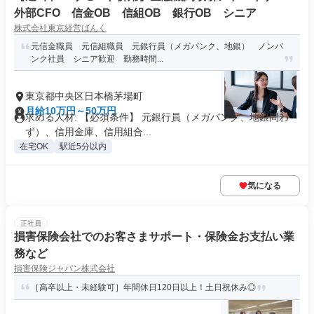
外部CFO 信金OB 信組OB 銀行OB シニア
株式会社東京経営ばんく
元信金職員 元信組職員 元銀行員（メガバンク、地銀） ノンバ
ンク社員 シニア歓迎 勤務時間...
東京都中央区日本橋茅場町
月給10万円～50万円
求める人材: 【必須条件】 元銀行員（メガバンク、地銀問わ
ず）、信用金庫、信用組合...
在宅OK
駅近5分以内
気になる
正社員
損害保険会社でのお客さまサポート・保険金お支払い業
務など
損害保険ジャパン株式会社
［高卒以上・未経験可］年間休日120日以上！土日祝休み◎