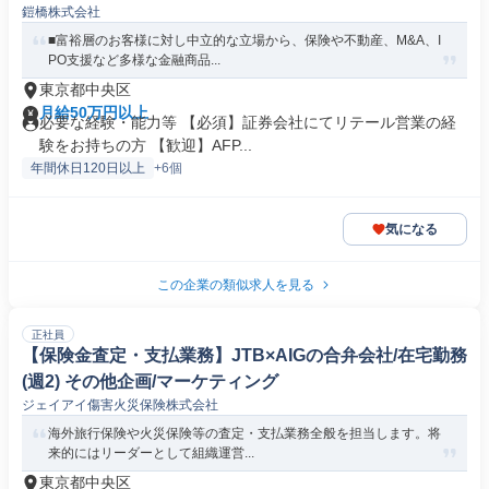
鎧橋株式会社
■富裕層のお客様に対し中立的な立場から、保険や不動産、M&A、I
PO支援など多様な金融商品...
東京都中央区
月給50万円以上
必要な経験・能力等 【必須】証券会社にてリテール営業の経
験をお持ちの方 【歓迎】AFP...
年間休日120日以上
+6個
気になる
この企業の類似求人を見る
正社員
【保険金査定・支払業務】JTB×AIGの合弁会社/在宅勤務
(週2) その他企画/マーケティング
ジェイアイ傷害火災保険株式会社
海外旅行保険や火災保険等の査定・支払業務全般を担当します。将
来的にはリーダーとして組織運営...
東京都中央区