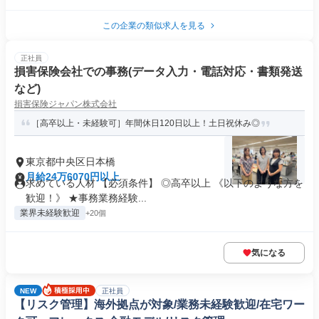
この企業の類似求人を見る
正社員
損害保険会社での事務(データ入力・電話対応・書類発送
など)
損害保険ジャパン株式会社
［高卒以上・未経験可］年間休日120日以上！土日祝休み◎
東京都中央区日本橋
月給24万6070円以上
求めている人材 【必須条件】 ◎高卒以上 《以下のような方を
歓迎！》 ★事務業務経験...
業界未経験歓迎
+20個
気になる
NEW
正社員
【リスク管理】海外拠点が対象/業務未経験歓迎/在宅ワー