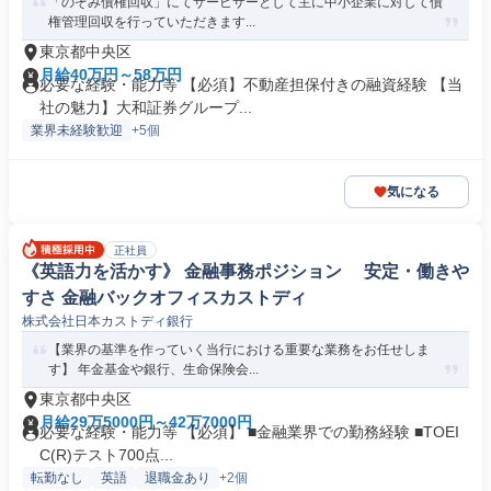
「のぞみ債権回収」にてサービサーとして主に中小企業に対して債
権管理回収を行っていただきます...
東京都中央区
月給40万円～58万円
必要な経験・能力等 【必須】不動産担保付きの融資経験 【当
社の魅力】大和証券グループ...
業界未経験歓迎
+5個
気になる
正社員
《英語力を活かす》 金融事務ポジション 安定・働きや
すさ 金融バックオフィスカストディ
株式会社日本カストディ銀行
【業界の基準を作っていく当行における重要な業務をお任せしま
す】 年金基金や銀行、生命保険会...
東京都中央区
月給29万5000円～42万7000円
必要な経験・能力等 【必須】 ■金融業界での勤務経験 ■TOEI
C(R)テスト700点...
転勤なし
英語
退職金あり
+2個