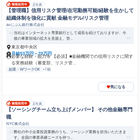
正社員
【管理職】信用リスク管理/在宅勤務可能/経験を生かして
組織体制を強化に貢献 金融モデル/リスク管理
auじぶん銀行株式会社
当社はインターネット専業銀行として成長を続けておりますが、今
後の事業領域の拡大を見据え、管...
東京都中央区
月給53万円～70万円
必要な経験・能力等 【必須】■金融機関での信用リスクに関す
る実務経験（審査部、リスク管...
副業・WワークOK
+7個
気になる
正社員
【ソーシングチーム立ち上げメンバー】 その他金融専門
職
NYC株式会社
弊社の中小企業投資業務のうち、ソーシング業務を担当いただきま
す。全国の事業承継ニーズを持つ...