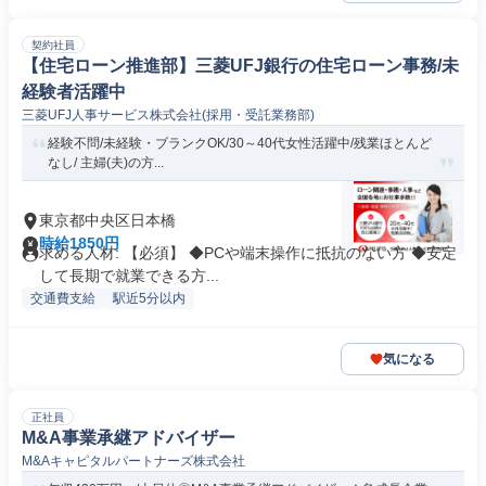
契約社員
【住宅ローン推進部】三菱UFJ銀行の住宅ローン事務/未
経験者活躍中
三菱UFJ人事サービス株式会社(採用・受託業務部)
経験不問/未経験・ブランクOK/30～40代女性活躍中/残業ほとんど
なし/ 主婦(夫)の方...
東京都中央区日本橋
時給1850円
求める人材: 【必須】 ◆PCや端末操作に抵抗のない方 ◆安定
して長期で就業できる方...
交通費支給
駅近5分以内
気になる
正社員
M&A事業承継アドバイザー
M&Aキャピタルパートナーズ株式会社