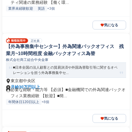
ティ関連の業務経験 【働く環...
業界未経験歓迎
英語
+3個
気になる
正社員
【外為事務集中センター】外為関連バックオフィス 残
業月~10時間程度 金融バックオフィス為替
株式会社商工組合中央金庫
■日本全国の法人顧客との貿易決済や外国為替取引等に関するオペ
レーションを担う外為事務集中セ...
東京都中央区
月給30万円以上
必要な経験・能力等 【必須】■金融機関での外為関連バックオ
フィス業務経験 【歓迎】■簡...
年間休日120日以上
+8個
気になる