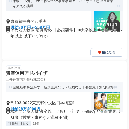
年収420万円～/土日休◎M&A事業承継アドバイザー！急成長企業
を支える挑戦
東京都中央区八重洲
月給30万円～358万円
求める人物像 応募資格 【必須要件】 ■大卒以上 ■社会人経験2
年以上 以下いずれか...
気になる
契約社員
資産運用アドバイザー
三井住友信託銀行株式会社
金融経験を活かす｜新規営業なし・転勤なし｜要普免｜無期転換
〒103-0022東京都中央区日本橋室町
月給28万4000円
求めている人材 高卒以上／銀行・証券・保険など金融業界出
身者（営業・事務など職種不問）...
社員登用あり
+15個