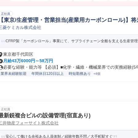
正社員
【東京/生産管理・営業担当(産業用カーボンロール)】将
三菱ケミカル株式会社
理
CFRP製「カーボンロール」事業にて、サプライチェーン全般を支える生産管理か
東京都千代田区
月給43万6000円～58万円
必要な経験・能力等 【必須】■化学・繊維・機械業界での実務経験(5年以
業界未経験歓迎
年間休日120日以上
時短勤務あり
+4個
正社員
最新鋭複合ビルの設備管理(宿直あり)
三井物産フォーサイト株式会社
安心して働ける余裕ある人員体制／経験年数不問／大手町駅すぐ