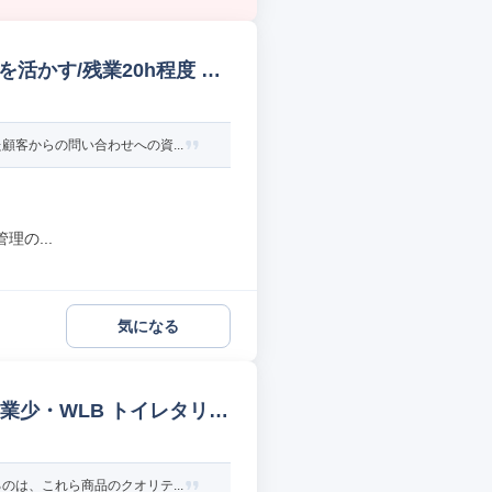
活かす/残業20h程度 電
客からの問い合わせへの資...
の...
気になる
残業少・WLB トイレタリー
は、これら商品のクオリテ...