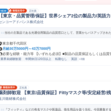
NEW
正社員
【東京・品質管理/保証】世界シェア2位の製品力/英語力を
センコーアドバンス株式会社
気/電子品質保証
当社の主製品である光通信用製品の品質窓口として、営業からパスアップされた顧
東京都千代田区
月給30万5000円～43万7000円
必要な経験・能力等 【いずれも必須】■製品の品質保証もしくは品質管理
業界未経験歓迎
年間休日120日以上
転勤なし
英語
+3個
正社員
薬剤師歓迎 【東京/品質保証】Fittyマスク等/安定経営/
玉川衛材株式会社
品質保証
『フィッティ』などの有名マスクや医薬品、衛生用品を扱う当社。今回募集するの