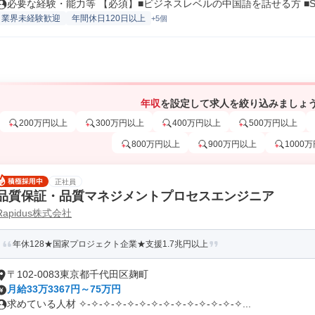
必要な経験・能力等 【必須】■ビジネスレベルの中国語を話せる方 ■SQ.
業界未経験歓迎
年間休日120日以上
+5個
年収
を設定して求人を絞り込みましょ
200万円以上
300万円以上
400万円以上
500万円以上
800万円以上
900万円以上
1000
正社員
品質保証・品質マネジメントプロセスエンジニア
Rapidus株式会社
年休128★国家プロジェクト企業★支援1.7兆円以上
〒102-0083東京都千代田区麹町
月給33万3367円～75万円
求めている人材 ✧-✧-✧-✧-✧-✧-✧-✧-✧-✧-✧-✧-✧-✧...