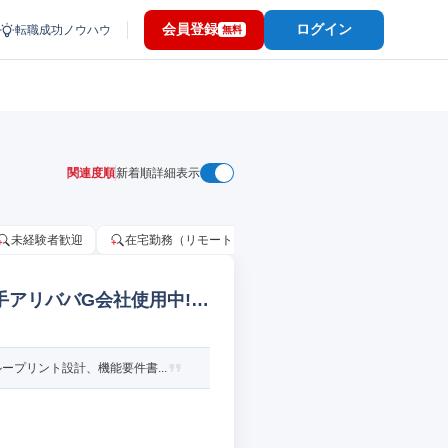
会員登録
ログイン
転職成功ノウハウ
無料
関連度順
新着順
詳細表示
未経験者歓迎
在宅勤務（リモートワーク）OK
家賃補助・住宅手当
手アリババG会社使用中!
プリント設計、機能要件書...