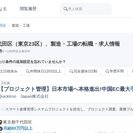
なる
閲覧履歴
求人検索
田区
/
製造・工場
代田区（東京23区）、製造・工場の転職・求人情報
件
1
〜
100
件目を表示中
わり条件の追加設定を忘れていませんか？
土日祝休み
年間休日120日以上
完全週休2日制
学歴不問
正社員
【プロジェクト管理】日本市場へ本格進出!中国EC最大
Quicktron Japan株式会社
建築製品製造オペレーター/ラインマネージャー
スマート倉庫管理システムプロジェクトを担当し、プロジェクト調査、業務ブルー
東京都千代田区
月給80万円以上