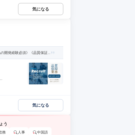
気になる
開発経験必須》《品質保証...
.
気になる
ょう
総務
人事
中国語