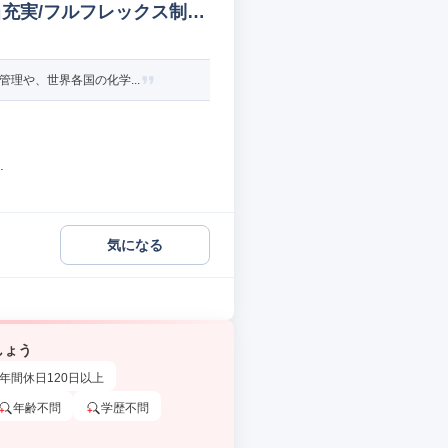
当充実/フルフレックス制度
理や、世界各国の化学...
.
気になる
しょう
年間休日120日以上
年齢不問
学歴不問