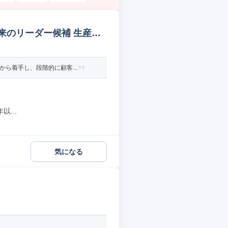
来のリーダー候補 生産管
ら着手し、段階的に顧客...
...
気になる