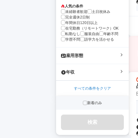
人気の条件
未経験者歓迎
土日祝休み
完全週休2日制
年間休日120日以上
在宅勤務（リモートワーク）OK
転勤なし
服装自由
年齢不問
学歴不問
語学力を活かせる
雇用形態
年収
すべての条件をクリア
新着のみ
検索