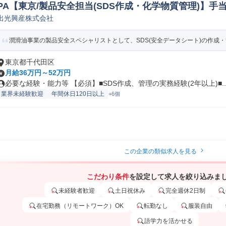
PA【東京/製品安全担当(SDS作成・化学物質管理)】手
出光興産株式会社
化学品質保証
潤滑油事業の製品安全スペシャリストとして、SDS(安全データシート)の作成・管
東京都千代田区
月給36万円～52万円
必要な経験・能力等 【必須】■SDS作成、管理の実務経験(2年以上)■..
業界未経験歓迎
年間休日120日以上
+6個
この企業の類似求人を見る
こだわり条件
を設定して求人を絞り込みま
未経験者歓迎
土日祝休み
完全週休2日制
在宅勤務（リモートワーク）OK
転勤なし
服装自由
語学力を活かせる