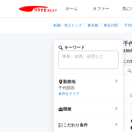
ホーム
オファー
気に
転職・求人トップ
/
東京都
/
東京23区
/
千代
千
キーワード
196
こだ
勤務地
千代田区
条件をクリア
職種
こだわり条件