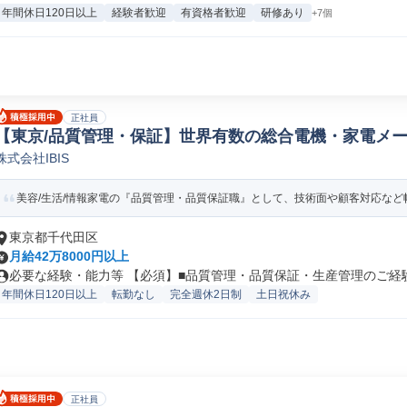
年間休日120日以上
経験者歓迎
有資格者歓迎
研修あり
+7個
正社員
【東京/品質管理・保証】世界有数の総合電機・家電メー
株式会社IBIS
管理
美容/生活/情報家電の『品質管理・品質保証職』として、技術面や顧客対応など幅
東京都千代田区
月給42万8000円以上
必要な経験・能力等 【必須】■品質管理・品質保証・生産管理のご経験 ■
年間休日120日以上
転勤なし
完全週休2日制
土日祝休み
正社員