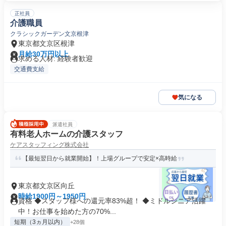
正社員
介護職員
クラシックガーデン文京根津
東京都文京区根津
月給30万円以上
求める人材: 経験者歓迎
交通費支給
気になる
派遣社員
有料老人ホームの介護スタッフ
ケアスタッフィング株式会社
【最短翌日から就業開始】！上場グループで安定×高時給
東京都文京区向丘
時給1900円～1950円
資格 ◆スタッフ様への還元率83%超！ ◆ミドルシニア活躍
中！お仕事を始めた方の70%...
短期（3ヵ月以内）
+28個