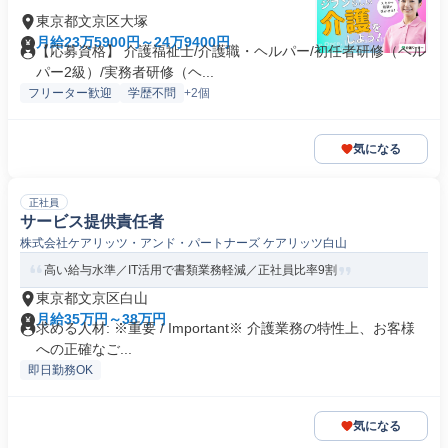
東京都文京区大塚
月給23万5900円～24万9400円
【応募資格】 介護福祉士/介護職・ヘルパー/初任者研修（ヘル
パー2級）/実務者研修（ヘ...
フリーター歓迎
学歴不問
+2個
気になる
正社員
サービス提供責任者
株式会社ケアリッツ・アンド・パートナーズ ケアリッツ白山
高い給与水準／IT活用で書類業務軽減／正社員比率9割
東京都文京区白山
月給35万円～38万円
求める人材: ※重要 / Important※ 介護業務の特性上、お客様
への正確なご...
即日勤務OK
気になる