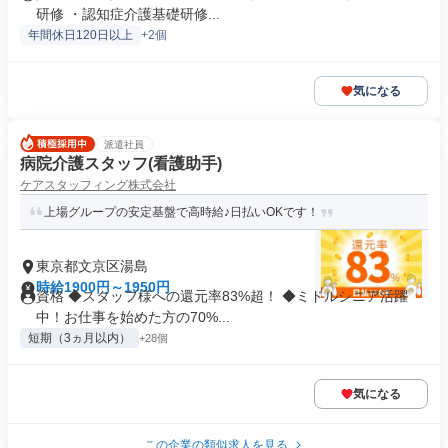
研修 ・認知症介護基礎研修...
年間休日120日以上
+2個
気になる
派遣社員
病院介護スタッフ(看護助手)
ケアスタッフィング株式会社
上場グループの安定基盤で高時給♪日払いOKです！
東京都文京区湯島
時給1900円～1950円
資格 ◆スタッフ様への還元率83%超！ ◆ミドルシニア活躍
中！お仕事を始めた方の70%...
短期（3ヵ月以内）
+28個
気になる
この企業の類似求人を見る