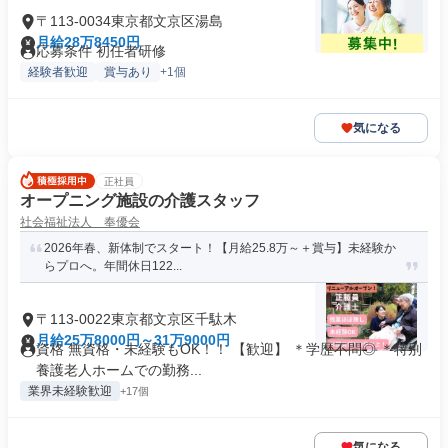
〒113-0034東京都文京区湯島
月給28万8450円
応募条件 初任者研修
経験者歓迎
賞与あり
+1個
気になる
正社員
オープニング施設の介護スタッフ
社会福祉法人 奉優会
2026年春、新体制でスタート！【月給25.8万～＋賞与】未経験か
らプロへ。年間休日122...
〒113-0022東京都文京区千駄木
月給25万8000円～31万9000円
資格 無資格・未経験もOK！！ 【歓迎】 ＊学歴不問◎ ＊特別
養護老人ホームでの勤務...
業界未経験歓迎
+17個
気になる