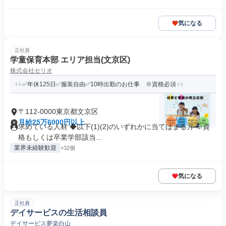
気になる
正社員
学童保育本部 エリア担当(文京区)
株式会社セリオ
✅年休125日✅服装自由✅10時出勤のお仕事 ※資格必須
〒112-0000東京都文京区
月給25万6000円以上
求めている人材 ◆以下(1)(2)のいずれかに当てはまる方 ※資
格もしくは卒業学部該当...
業界未経験歓迎
+32個
気になる
正社員
デイサービスの生活相談員
デイサービス夢楽白山