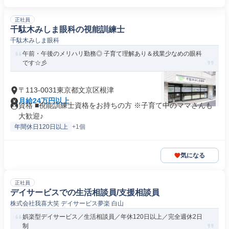
正社員
千駄木みしま眼科の視能訓練士
千駄木みしま眼科
午前・午後のメリハリ勤務◎ 子育て理解あり＆残業少なめの眼科
です☆彡
〒113-0031東京都文京区根津
月給24万円以上
資格 ■視能訓練士資格をお持ちの方 ※子育て中のママさんも
大歓迎♪
年間休日120日以上
+1個
気になる
正社員
デイサービスでの生活相談員/支援相談員
株式会社我喜大笑 デイサービス夢楽 白山
娯楽型デイサービス／生活相談員／年休120日以上／完全週休2日
制