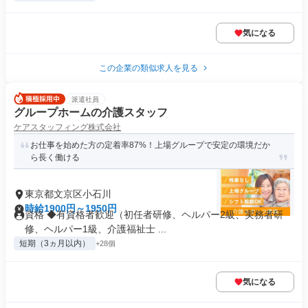
気になる
この企業の類似求人を見る
派遣社員
グループホームの介護スタッフ
ケアスタッフィング株式会社
お仕事を始めた方の定着率87%！上場グループで安定の環境だか
ら長く働ける
東京都文京区小石川
時給1900円～1950円
資格 ◆有資格者歓迎（初任者研修、ヘルパー2級、実務者研
修、ヘルパー1級、介護福祉士 ...
短期（3ヵ月以内）
+28個
気になる