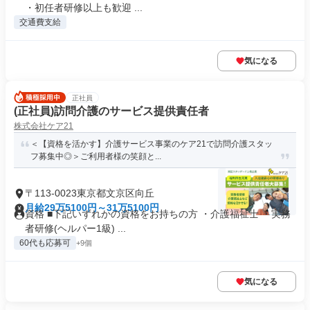
・初任者研修以上も歓迎 ...
交通費支給
気になる
正社員
(正社員)訪問介護のサービス提供責任者
株式会社ケア21
＜【資格を活かす】介護サービス事業のケア21で訪問介護スタッ
フ募集中◎＞ご利用者様の笑顔と...
〒113-0023東京都文京区向丘
月給29万5100円～31万5100円
資格 ■下記いずれかの資格をお持ちの方 ・介護福祉士 ・実務
者研修(ヘルパー1級) ...
60代も応募可
+9個
気になる