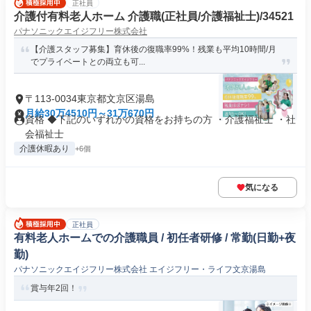
正社員
介護付有料老人ホーム 介護職(正社員/介護福祉士)/34521
パナソニックエイジフリー株式会社
【介護スタッフ募集】育休後の復職率99%！残業も平均10時間/月
でプライベートとの両立も可...
〒113-0034東京都文京区湯島
月給30万4510円～31万670円
資格 ◆下記のいずれかの資格をお持ちの方 ・介護福祉士 ・社
会福祉士
介護休暇あり
+6個
気になる
正社員
有料老人ホームでの介護職員 / 初任者研修 / 常勤(日勤+夜
勤)
パナソニックエイジフリー株式会社 エイジフリー・ライフ文京湯島
賞与年2回！