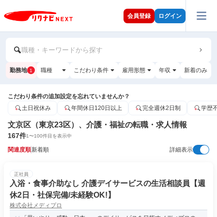
会員登録
ログイン
職種・キーワードから探す
勤務地
職種
こだわり条件
雇用形態
年収
新着のみ
1
こだわり条件の追加設定を忘れていませんか？
土日祝休み
年間休日120日以上
完全週休2日制
学歴
文京区（東京23区）、介護・福祉の転職・求人情報
167
件
1
〜
100
件目を表示中
関連度順
新着順
詳細表示
正社員
入浴・食事介助なし 介護デイサービスの生活相談員【週
休2日・社保完備/未経験OK!】
株式会社メディプロ