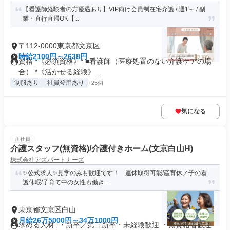
【看護師経験者の方優遇あり】VIP向け会員制在宅介護 / 週1～ / 副
業・直行直帰OK【...
〒112-0000東京都文京区
時給2100円～2638円
資格 *《必須資格》* ■看護師（医療処置のない介護ケアの場
合） *《活かせる経験》...
制服あり
社員登用あり
+25個
気になる
正社員
介護スタッフ(無資格)/介護付きホーム(文京白山H)
株式会社アズパートナーズ
✨公式求人✨見学のみも歓迎です！ 連休取得可能/産育休／子の看
護休暇/子育て中の女性も働き...
東京都文京区白山
月給26万5000円～34万1000円
求める人材: ・新卒／第二新卒・未経験歓迎 ・無資格者歓迎