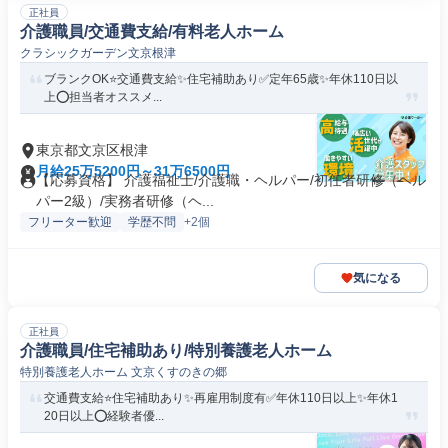
正社員
介護職員/交通費支給/有料老人ホーム
クラシックガーデン文京根津
ブランクOK⭐️交通費支給✨住宅補助あり✅️定年65歳✨年休110日以
上⭕️担当者オススメ...
東京都文京区根津
月給25万5200円～31万6500円
【応募資格】 介護福祉士/介護職・ヘルパー/初任者研修（ヘル
パー2級）/実務者研修（ヘ...
フリーター歓迎
学歴不問
+2個
気になる
正社員
介護職員/住宅補助あり/特別養護老人ホーム
特別養護老人ホーム 文京くすのきの郷
交通費支給⭐️住宅補助あり✨再雇用制度有✅️年休110日以上✨年休1
20日以上⭕️経験者優...