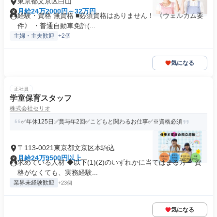
東京都文京区白山
月給24万2000円～32万円
経験・資格 無資格 ■必須資格はありません！ 《ウェルカム要
件》 ・普通自動車免許(...
主婦・主夫歓迎
+2個
気になる
正社員
学童保育スタッフ
株式会社セリオ
✅年休125日✅賞与年2回✅こどもと関わるお仕事✅※資格必須
〒113-0021東京都文京区本駒込
月給24万9500円以上
求めている人材 ◆以下(1)(2)のいずれかに当てはまる方 ＊資
格がなくても、実務経験...
業界未経験歓迎
+23個
気になる