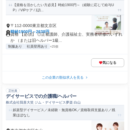
【資格を活かしたい方必見】時給1900円～（経験に応じて給与U
P）/ VIPケア / 1訪...
〒112-0000東京都文京区
時給1900円～2638円
資格 【必須】 ◎正看護師、介護福祉士、実務者研修のいずれ
か （または旧ヘルパー1級...
制服あり
社員登用あり
+25個
気になる
この企業の類似求人を見る
正社員
デイサービスでの介護職/ヘルパー
株式会社我喜大笑 ジム・デイサービス夢楽 白山
娯楽型デイサービス／未経験・無資格OK／資格取得支援あり／残
業ほぼなし