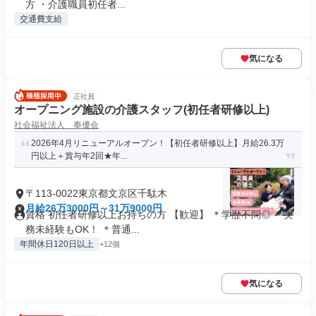
方 ・介護職員初任者...
交通費支給
気になる
正社員
オープニング施設の介護スタッフ(初任者研修以上)
社会福祉法人 奉優会
2026年4月リニューアルオープン！【初任者研修以上】月給26.3万
円以上＋賞与年2回★年...
〒113-0022東京都文京区千駄木
月給26万3000円～31万9000円
資格 初任者研修以上お持ちの方 【歓迎】 ＊学歴不問◎ ＊実
務未経験もOK！ ＊普通...
年間休日120日以上
+12個
気になる