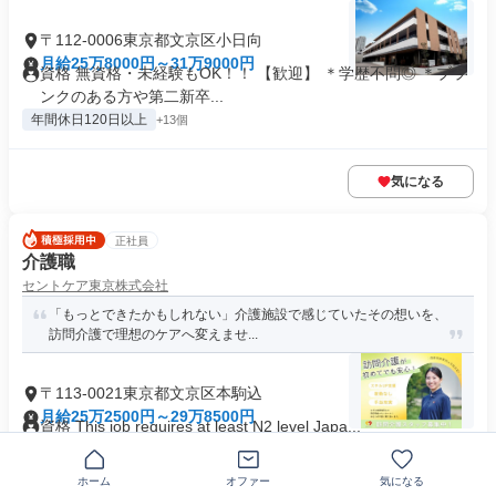
〒112-0006東京都文京区小日向
月給25万8000円～31万9000円
資格 無資格・未経験もOK！！ 【歓迎】 ＊学歴不問◎ ＊ブラ
ンクのある方や第二新卒...
年間休日120日以上
+13個
気になる
正社員
介護職
セントケア東京株式会社
「もっとできたかもしれない」介護施設で感じていたその想いを、
訪問介護で理想のケアへ変えませ...
〒113-0021東京都文京区本駒込
月給25万2500円～29万8500円
資格 This job requires at least N2 level Japa...
学歴不問
+2個
ホーム
オファー
気になる