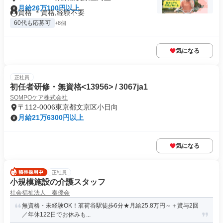
月給26万100円以上
資格 ＊資格,経験不要
60代も応募可
+8個
気になる
正社員
初任者研修・無資格<13956> / 3067ja1
SOMPOケア株式会社
〒112-0006東京都文京区小日向
月給21万6300円以上
気になる
正社員
小規模施設の介護スタッフ
社会福祉法人 奉優会
無資格・未経験OK！茗荷谷駅徒歩6分★月給25.8万円～＋賞与2回
／年休122日でお休みも...