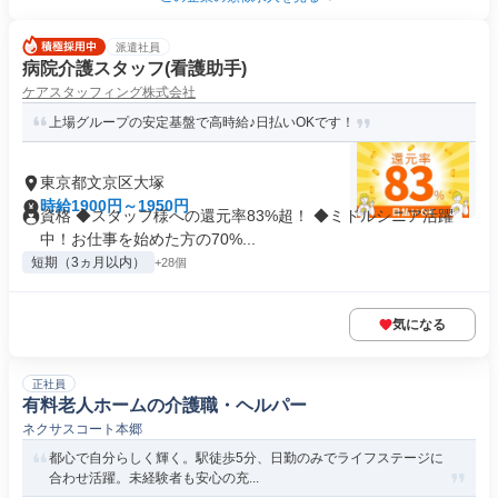
派遣社員
病院介護スタッフ(看護助手)
ケアスタッフィング株式会社
上場グループの安定基盤で高時給♪日払いOKです！
東京都文京区大塚
時給1900円～1950円
資格 ◆スタッフ様への還元率83%超！ ◆ミドルシニア活躍
中！お仕事を始めた方の70%...
短期（3ヵ月以内）
+28個
気になる
正社員
有料老人ホームの介護職・ヘルパー
ネクサスコート本郷
都心で自分らしく輝く。駅徒歩5分、日勤のみでライフステージに
合わせ活躍。未経験者も安心の充...