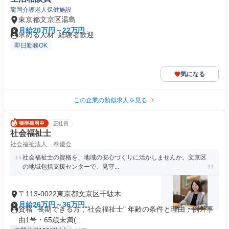
龍岡介護老人保健施設
東京都文京区湯島
月給20万円～22万円
求める人材: 経験者歓迎
即日勤務OK
気になる
この企業の類似求人を見る
正社員
社会福祉士
社会福祉法人 奉優会
社会福祉士の資格を、地域の安心づくりに活かしませんか。文京区
の地域包括支援センターで、見守...
〒113-0022東京都文京区千駄木
月給26万円～36万円
資格 "長期できる方","社会福祉士" 年齢の条件と理由：例外事
由1号・65歳未満(...