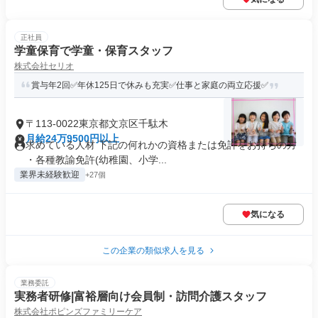
正社員
学童保育で学童・保育スタッフ
株式会社セリオ
賞与年2回✅年休125日で休みも充実✅仕事と家庭の両立応援✅
〒113-0022東京都文京区千駄木
月給24万9500円以上
求めている人材 下記の何れかの資格または免許をお持ちの方
・各種教諭免許(幼稚園、小学...
業界未経験歓迎
+27個
気になる
この企業の類似求人を見る
業務委託
実務者研修|富裕層向け会員制・訪問介護スタッフ
株式会社ポピンズファミリーケア