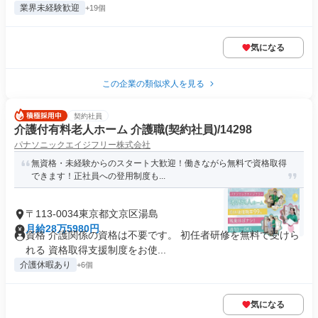
業界未経験歓迎
+19個
気になる
この企業の類似求人を見る
契約社員
介護付有料老人ホーム 介護職(契約社員)/14298
パナソニックエイジフリー株式会社
無資格・未経験からのスタート大歓迎！働きながら無料で資格取得
できます！正社員への登用制度も...
〒113-0034東京都文京区湯島
月給28万5980円
資格 介護関係の資格は不要です。 初任者研修を無料で受けら
れる 資格取得支援制度をお使...
介護休暇あり
+6個
気になる