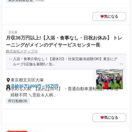
業界未経験歓迎
+19個
気になる
正社員
月収36万円以上!【入浴・食事なし・日祝お休み】 トレ
ーニングがメインのデイサービスセンター長
株式会社メディプロ
入浴・食事介助なし！【週休2日・社保完備/未経験OK!】東京にグ
ループ3店舗を展開!!／充...
東京都文京区大塚
月給36万1000円～55万円
求める人材: 【あれば尚可】 ・普通自動車運転免許 ※学歴・
経験不問 ＼意欲＆人柄...
即日勤務OK
気になる