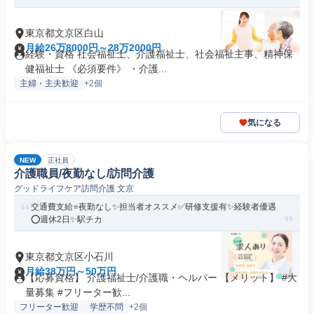
東京都文京区白山
月給26万8000円～28万2000円
経験・資格 社会福祉士、介護福祉士、社会福祉主事、精神保
健福祉士 《必須要件》 ・介護...
主婦・主夫歓迎
+2個
気になる
NEW
正社員
介護職員/夜勤なし/訪問介護
グッドライフケア訪問介護 文京
交通費支給⭐️夜勤なし✨担当者オススメ✅️研修支援有✨経験者優遇
⭕️週休2日✨駅チカ
東京都文京区小石川
月給38万円～50万円
【応募資格】 介護福祉士/介護職・ヘルパー 【メリット】 #大
量募集 #フリーター歓...
フリーター歓迎
学歴不問
+2個