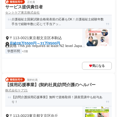
正社員
サービス提供責任者
セントケア東京株式会社
介護福祉士国家試験合格発表前の応募もOK！介護福祉士経験年数
手当で経験年数に応じて手当アッ...
〒113-0021東京都文京区本駒込
月給28万5500円～31万9500円
資格 This job requires at least N2 level Japa...
学歴不問
+2個
気になる
契約社員
【採用応援事業】(契約社員)訪問介護のヘルパー
株式会社ケア21
【訪問介護採用応援事業】無料で資格取得！講座受講中も給与あ
り！
〒113-0023東京都文京区向丘