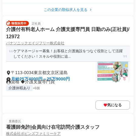
この企業の類似求人を見る
正社員
介護付有料老人ホーム 介護支援専門員 日勤のみ(正社員)/
12972
パナソニックエイジフリー株式会社
ケアマネージャー募集！お客様と介護施設をつなぐ役割として活躍
してください！スキルや役割に追...
〒113-0034東京都文京区湯島
月給25万4000円～25万9000円
資格 ◆介護支援専門員
介護休暇あり
+6個
気になる
業務委託
看護師免許|会員向け在宅訪問介護スタッフ
株式会社ポピンズファミリーケア