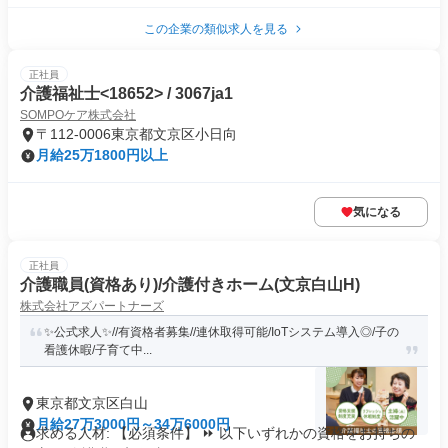
この企業の類似求人を見る
正社員
介護福祉士<18652> / 3067ja1
SOMPOケア株式会社
〒112-0006東京都文京区小日向
月給25万1800円以上
気になる
正社員
介護職員(資格あり)/介護付きホーム(文京白山H)
株式会社アズパートナーズ
✨公式求人✨//有資格者募集//連休取得可能/IoTシステム導入◎/子の
看護休暇/子育て中...
東京都文京区白山
月給27万3000円～34万6000円
求める人材: 【必須条件】 ⏩ 以下いずれかの資格をお持ちの