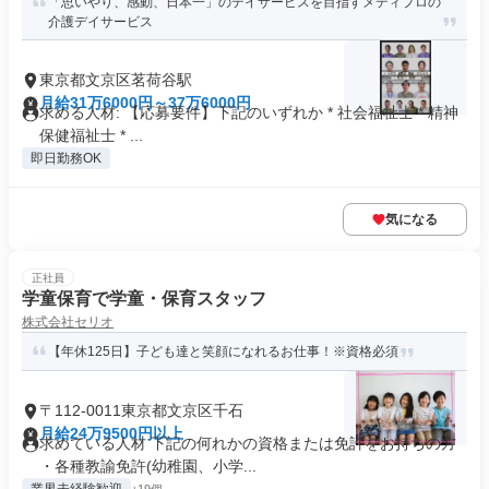
「思いやり、感動、日本一」のデイサービスを目指すメディプロの
介護デイサービス
東京都文京区茗荷谷駅
月給31万6000円～37万6000円
求める人材: 【応募要件】下記のいずれか * 社会福祉士 * 精神
保健福祉士 * ...
即日勤務OK
気になる
正社員
学童保育で学童・保育スタッフ
株式会社セリオ
【年休125日】子ども達と笑顔になれるお仕事！※資格必須
〒112-0011東京都文京区千石
月給24万9500円以上
求めている人材 下記の何れかの資格または免許をお持ちの方
・各種教諭免許(幼稚園、小学...