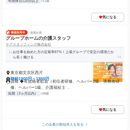
年間休日120日以上
+11個
気になる
派遣社員
グループホームの介護スタッフ
ケアスタッフィング株式会社
お仕事を始めた方の定着率87%！上場グループで安定の環境だか
ら長く働ける
東京都文京区西片
時給1900円～1950円
資格 ◆有資格者歓迎（初任者研修、ヘルパー2級、実務者研
修、ヘルパー1級、介護福祉士 ...
短期（3ヵ月以内）
+28個
気になる
この企業の類似求人を見る