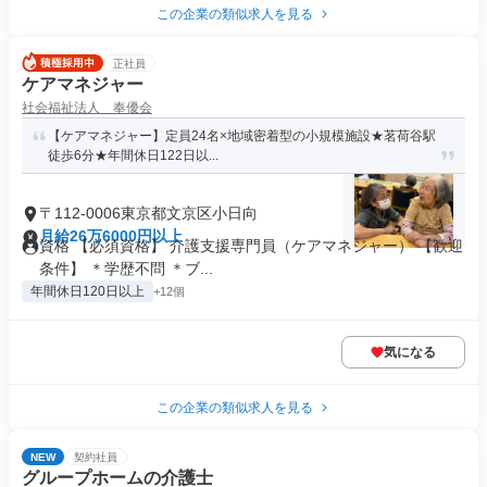
この企業の類似求人を見る
正社員
ケアマネジャー
社会福祉法人 奉優会
【ケアマネジャー】定員24名×地域密着型の小規模施設★茗荷谷駅
徒歩6分★年間休日122日以...
〒112-0006東京都文京区小日向
月給26万6000円以上
資格 【必須資格】 介護支援専門員（ケアマネジャー） 【歓迎
条件】 ＊学歴不問 ＊ブ...
年間休日120日以上
+12個
気になる
この企業の類似求人を見る
NEW
契約社員
グループホームの介護士