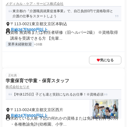
メディカル・ケア・サービス株式会社
東京都の『介護職員就業促進事業』で、自己負担0円で資格取得と
介護の仕事をスタートしよう
〒113-0021東京都文京区本駒込
月給26万5000円以上
資格 無資格または初任者研修（旧ヘルパー2級） ※資格取得
講座を受講できる方 【先輩...
業界未経験歓迎
+16個
気になる
正社員
学童保育で学童・保育スタッフ
株式会社セリオ
【年休125日】子ども達と笑顔になれるお仕事！※資格必須
〒113-0024東京都文京区西片
月給24万9500円以上
求めている人材 下記の何れかの資格または免許をお持ちの方
・各種教諭免許(幼稚園、小学...