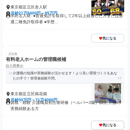
東京都足立区舎人駅
月給21万8400円～95万円
求める人材: ●普通免許を取得して2年以上経過した方または普
通二種免許取得者 ●学歴...
気になる
正社員
有料老人ホームの管理職候補
白十商事㈲
介護職の知識や実務経験が活かせます！より良い環境づくりをあな
たの手で！管理者経験不問。
東京都足立区南花畑
月給50万円～71万4000円
資格・経験 介護職員初任者研修（ヘルパー2級）以上 介護の
実務経験ある方
気になる