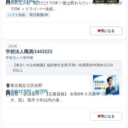
月給60万円以上
求める人材: 免許だけでOK！後は変わりたい！という思いだけ
でOK ＜ドライバー未経...
シフト自由
即日勤務OK
気になる
正社員
学校法人職員/1443223
学校法人小泉学園
【東京いずみ幼稚園】福利厚生充実/手厚い待遇環境/年間休日120
日以上
東京都足立区佐野
月給37万円～80万円
資格 ＜必須条件＞ 【応募資格】 令和8年３月新卒（短、専、
大、院） 既卒３年以内の者...
気になる