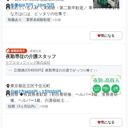
年俸400万円～1000万円
求めている人材 ＼未経験・第二新卒歓迎／ 車やバイクが好き
な方はには、ピッタリの仕事で...
制服あり
業界未経験歓迎
+31個
気になる
派遣社員
夜勤専従の介護スタッフ
ケアスタッフィング株式会社
【1勤務3万4650円】夜勤専従の介護でがっつり稼ぐ
東京都足立区千住元町
日給3万4650円～3万5550円
資格 ◆有資格者歓迎（初任者研修、ヘルパー2級、実務者研
修、ヘルパー1級、介護福祉士 ...
短期（3ヵ月以内）
+29個
気になる