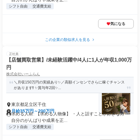
シフト自由
交通費支給
気になる
この企業の類似求人を見る
正社員
【店舗買取営業】/未経験活躍中/4人に1人が年収1,000万
円
株式会社いーふらん
＼月収150万円の実績あり✨／高額インセンでさらに稼ぐチャンス
があります❗ ✨賞与年2回✨...
東京都足立区千住
月給35万円～200万円
求める人材: 【求める人物像】 ・人と話すことが好きな方 ・
自分のがんばりや成果を正...
シフト自由
交通費支給