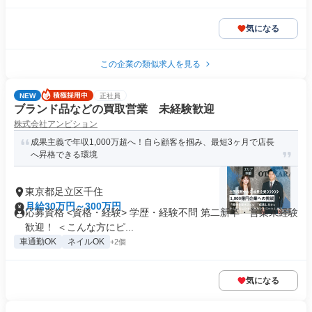
気になる
この企業の類似求人を見る
NEW
正社員
ブランド品などの買取営業 未経験歓迎
株式会社アンビション
成果主義で年収1,000万超へ！自ら顧客を掴み、最短3ヶ月で店長
へ昇格できる環境
東京都足立区千住
月給30万円～300万円
応募資格 <資格・経験> 学歴・経験不問 第二新卒・営業未経験
歓迎！ ＜こんな方にピ...
車通勤OK
ネイルOK
+2個
気になる