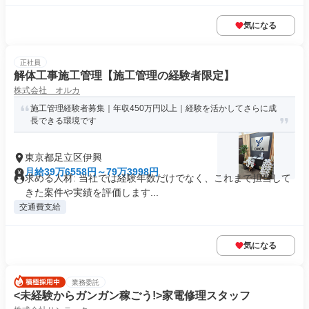
気になる
正社員
解体工事施工管理【施工管理の経験者限定】
株式会社 オルカ
施工管理経験者募集｜年収450万円以上｜経験を活かしてさらに成
長できる環境です
東京都足立区伊興
月給39万6558円～79万3998円
求める人材: 当社では経験年数だけでなく、これまで担当して
きた案件や実績を評価します...
交通費支給
気になる
業務委託
<未経験からガンガン稼ごう!>家電修理スタッフ