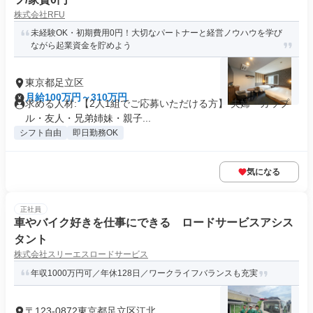
株式会社RFU
未経験OK・初期費用0円！大切なパートナーと経営ノウハウを学び
ながら起業資金を貯めよう
東京都足立区
月給100万円～310万円
求める人材: 【2人1組でご応募いただける方】 夫婦・カップ
ル・友人・兄弟姉妹・親子...
シフト自由
即日勤務OK
気になる
正社員
車やバイク好きを仕事にできる ロードサービスアシス
タント
株式会社スリーエスロードサービス
年収1000万円可／年休128日／ワークライフバランスも充実
〒123-0872東京都足立区江北