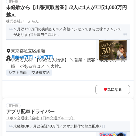
正社員
未経験から【出張買取営業】/2人に1人が年収1,000万円
越え
株式会社いーふらん
＼月収150万円の実績あり✨／高額インセンでさらに稼ぐチャンス
があります❗ ✨賞与年2回✨...
東京都足立区綾瀬
月給40万円～200万円
求める人材: 【求める人物像】 ＼営業・接客・販売での「実
績」がある方は／ ＼大歓...
シフト自由
交通費支給
気になる
正社員
アプリ配車ドライバー
リボン交通株式会社（日本交通グループ）
未経験OK／月給保証40万円／スマホ操作で簡単配車♪