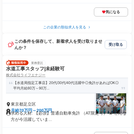
気になる
この企業の類似求人を見る
この条件を保存して、新着求人を受け取りませ
受け取る
んか？
業務委託
水道工事スタッフ|未経験可
株式会社ライフエナジー
【水道局指定工事店】20代/30代/40代活躍中◎免許があればOK◎
平均月給80万～90万...
東京都足立区
月給70万円～200万円
求める人材: 【必須】普通自動車免許 （AT限定可） ★ こんな
方が今活躍していま...