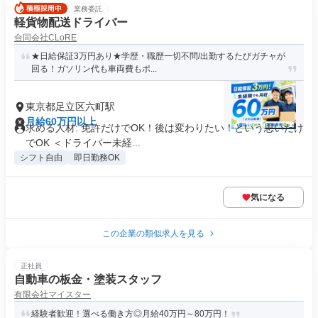
業務委託
軽貨物配送ドライバー
合同会社CLoRE
★日給保証3万円あり★学歴・職歴一切不問/出勤するたびガチャが
回る！ガソリン代も車両費もポ...
東京都足立区六町駅
月給60万円以上
求める人材: 免許だけでOK！後は変わりたい！という思いだけ
でOK ＜ドライバー未経...
シフト自由
即日勤務OK
気になる
この企業の類似求人を見る
正社員
自動車の板金・塗装スタッフ
有限会社マイスター
経験者歓迎！選べる働き方◎月給40万円～80万円！