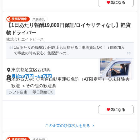
気になる
業務委託
【1日あたり報酬19,800円保証/ロイヤリティなし】軽貨
物ドライバー
株式会社エイトピース
1日あたりの報酬3万円以上も目指せる！車両貸出OK！（保険加入
で事故の時も安心）集配所への...
東京都足立区西伊興
月給39万円～80万円
求める人材: ◇普通自動車運転免許（AT限定可） ◇未経験大
歓迎 ＜その他の歓迎条...
シフト自由
即日勤務OK
気になる
この企業の類似求人を見る
派遣社員