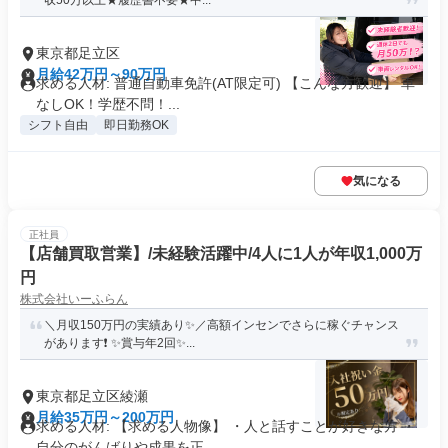
収50万以上★履歴書不要★中...
東京都足立区
月給42万円～90万円
求める人材: 普通自動車免許(AT限定可) 【こんな方歓迎】 車
なしOK！学歴不問！...
シフト自由
即日勤務OK
気になる
正社員
【店舗買取営業】/未経験活躍中/4人に1人が年収1,000万
円
株式会社いーふらん
＼月収150万円の実績あり✨／高額インセンでさらに稼ぐチャンス
があります❗ ✨賞与年2回✨...
東京都足立区綾瀬
月給35万円～200万円
求める人材: 【求める人物像】 ・人と話すことが好きな方 ・
自分のがんばりや成果を正...