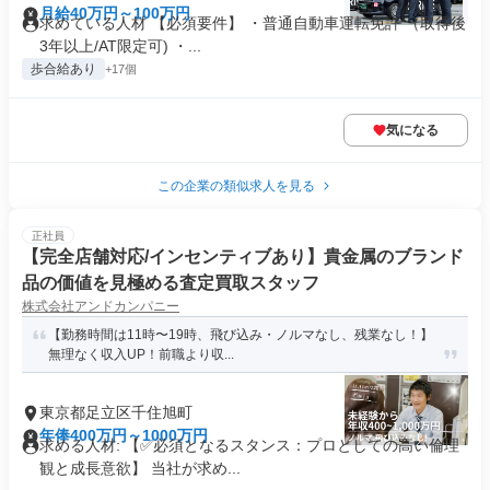
月給40万円～100万円
求めている人材 【必須要件】 ・普通自動車運転免許 （取得後
3年以上/AT限定可) ・...
歩合給あり
+17個
気になる
この企業の類似求人を見る
正社員
【完全店舗対応/インセンティブあり】貴金属のブランド
品の価値を見極める査定買取スタッフ
株式会社アンドカンパニー
【勤務時間は11時〜19時、飛び込み・ノルマなし、残業なし！】
無理なく収入UP！前職より収...
東京都足立区千住旭町
年俸400万円～1000万円
求める人材: 【✅必須となるスタンス：プロとしての高い倫理
観と成長意欲】 当社が求め...