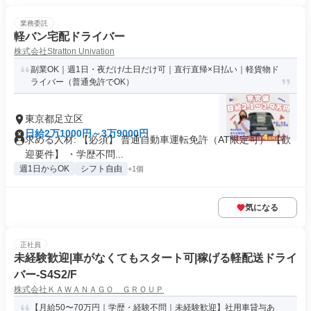
業務委託
軽バン宅配ドライバー
株式会社Stratton Univation
副業OK｜週1日・夜だけ/土日だけ可｜直行直帰×日払い｜軽貨物ド
ライバー（普通免許でOK）
東京都足立区
日給2万1000円～3万9000円
求める人材: 【必須】 普通自動車運転免許（AT限定可） 【歓
迎要件】 ・学歴不問...
週1日からOK
シフト自由
+1個
気になる
正社員
未経験歓迎|車がなくてもスタート可|稼げる軽配送ドライ
バー-S4S2/F
株式会社ＫＡＷＡＮＡＧＯ ＧＲＯＵＰ
【月給50〜70万円｜学歴・経験不問｜未経験歓迎】社用車貸与あ