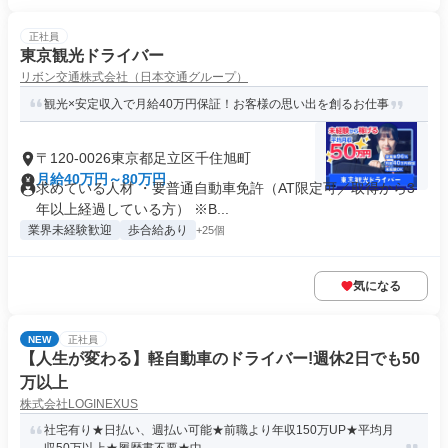
正社員
東京観光ドライバー
リボン交通株式会社（日本交通グループ）
観光×安定収入で月給40万円保証！お客様の思い出を創るお仕事
〒120-0026東京都足立区千住旭町
月給40万円～80万円
求めている人材 ・要普通自動車免許（AT限定可／取得から3
年以上経過している方） ※B...
業界未経験歓迎
歩合給あり
+25個
気になる
NEW
正社員
【人生が変わる】軽自動車のドライバー!週休2日でも50
万以上
株式会社LOGINEXUS
社宅有り★日払い、週払い可能★前職より年収150万UP★平均月