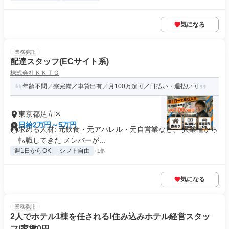
気になる
業務委託
配達スタッフ(ECサイト系)
株式会社ＫＫＴＧ
年齢不問／寮完備／車貸出有／月100万超可／日払い・週払い可
東京都足立区
日給2万円～5万円
求める人材: 元飲食・元アパレル・元自営業など、 異業種から
転職してきた メンバーが...
週1日からOK
シフト自由
+1個
気になる
業務委託
2人でホテル1棟を任される!住み込みホテル経営スタッ
フ/家賃0円