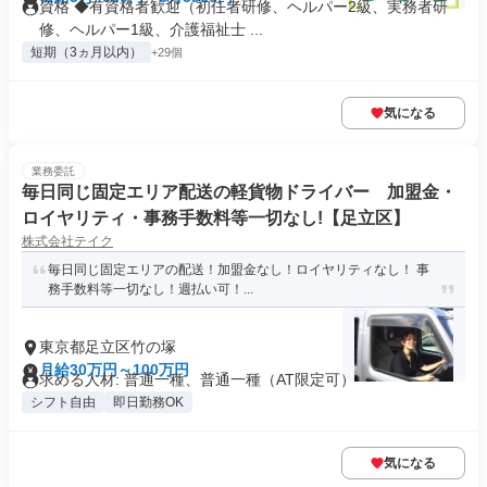
資格 ◆有資格者歓迎（初任者研修、ヘルパー2級、実務者研
修、ヘルパー1級、介護福祉士 ...
短期（3ヵ月以内）
+29個
気になる
業務委託
毎日同じ固定エリア配送の軽貨物ドライバー 加盟金・
ロイヤリティ・事務手数料等一切なし!【足立区】
株式会社テイク
毎日同じ固定エリアの配送！加盟金なし！ロイヤリティなし！ 事
務手数料等一切なし！週払い可！...
東京都足立区竹の塚
月給30万円～100万円
求める人材: 普通一種、普通一種（AT限定可）
シフト自由
即日勤務OK
気になる