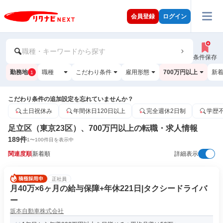
会員登録
ログイン
職種・キーワードから探す
条件保存
勤務地
職種
こだわり条件
雇用形態
700万円以上
新
1
こだわり条件の追加設定を忘れていませんか？
土日祝休み
年間休日120日以上
完全週休2日制
学歴
足立区（東京23区）、700万円以上の転職・求人情報
189
件
1
〜
100
件目を表示中
関連度順
新着順
詳細表示
正社員
月40万×6ヶ月の給与保障+年休221日|タクシードライバ
ー
坂本自動車株式会社