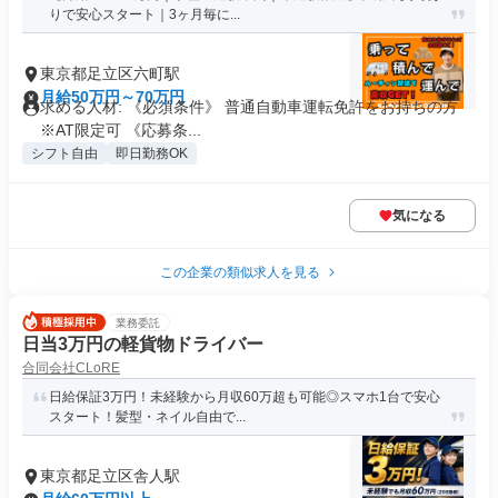
りで安心スタート｜3ヶ月毎に...
東京都足立区六町駅
月給50万円～70万円
求める人材: 《必須条件》 普通自動車運転免許をお持ちの方
※AT限定可 《応募条...
シフト自由
即日勤務OK
気になる
この企業の類似求人を見る
業務委託
日当3万円の軽貨物ドライバー
合同会社CLoRE
日給保証3万円！未経験から月収60万超も可能◎スマホ1台で安心
スタート！髪型・ネイル自由で...
東京都足立区舎人駅