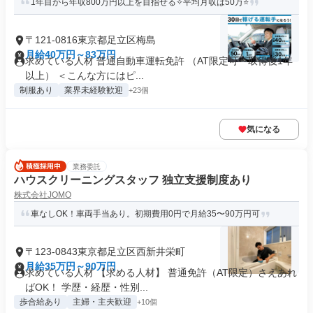
1年目から年収800万円以上を目指せる✧平均月収は50万⭐️
〒121-0816東京都足立区梅島
月給40万円～83万円
求めている人材 普通自動車運転免許 （AT限定可・取得後1年
以上） ＜こんな方にはピ...
制服あり
業界未経験歓迎
+23個
気になる
業務委託
ハウスクリーニングスタッフ 独立支援制度あり
株式会社JOMO
車なしOK！車両手当あり。初期費用0円で月給35〜90万円可
〒123-0843東京都足立区西新井栄町
月給35万円～90万円
求めている人材 【求める人材】 普通免許（AT限定）さえあれ
ばOK！ 学歴・経歴・性別...
歩合給あり
主婦・主夫歓迎
+10個