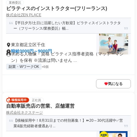
業務委託
ピラティスのインストラクター(フリーランス)
株式会社ZEN PLACE
【平日夕方/土日に活躍したい方歓迎】ピラティスインストラクタ
ー（フリーランス/業務委託）幅...
東京都足立区千住
時給3000円～9000円
求める人物像・資格 ピラティス指導者資格（マット・マシ
ン）を保有 ※流派は問いません ...
副業・WワークOK
+6個
気になる
正社員
自動車販売店の営業、店舗運営
株式会社ネクステージ
【積極採用中！8月31日までの特別募集！】⏩️20～30代活躍中✅営
業&販売経験者優遇あり...