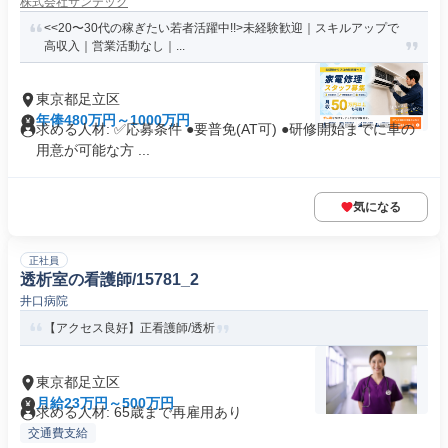
株式会社サンテック
<<20〜30代の稼ぎたい若者活躍中!!>未経験歓迎｜スキルアップで
高収入｜営業活動なし｜...
東京都足立区
年俸480万円～1000万円
求める人材: ✅️応募条件 ●要普免(AT可) ●研修開始までに車の
用意が可能な方 ...
気になる
正社員
透析室の看護師/15781_2
井口病院
【アクセス良好】正看護師/透析
東京都足立区
月給23万円～500万円
求める人材: 65歳まで再雇用あり
交通費支給