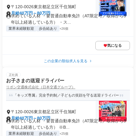
〒120-0026東京都足立区千住旭町
月給40万円～80万円
求めている人材 ・要普通自動車免許（AT限定可／取得から3
年以上経過している方） ・ス...
業界未経験歓迎
歩合給あり
+26個
気になる
この企業の類似求人を見る
正社員
お子さまの送迎ドライバー
リボン交通株式会社（日本交通グループ）
「キッズ専属」完全予約制／子どもの笑顔を守る送迎ドライバー
〒120-0026東京都足立区千住旭町
月給40万円～80万円
求めている人材 ・要普通自動車免許（AT限定可／取得から3
年以上経過している方） ※B...
業界未経験歓迎
歩合給あり
+25個