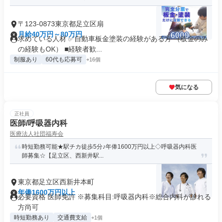
〒123-0873東京都足立区扇
月給40万円～80万円
求めている人材 ✅自動車板金塗装の経験がある方 （板金のみ
の経験もOK） ■経験者歓...
制服あり
60代も応募可
+16個
気になる
正社員
医師/呼吸器内科
医療法人社団福寿会
時短勤務可能★駅チカ徒歩5分♪年俸1600万円以上◇呼吸器内科医
師募集☆【足立区、西新井駅...
東京都足立区西新井本町
年俸1600万円以上
必要資格 医師免許 ※募集科目:呼吸器内科※総合内科が診れる
方尚可
時短勤務あり
交通費支給
+1個