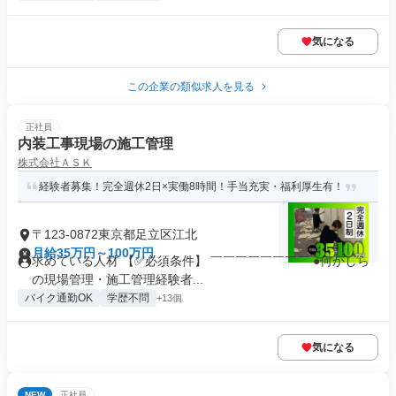
気になる
この企業の類似求人を見る
正社員
内装工事現場の施工管理
株式会社ＡＳＫ
経験者募集！完全週休2日×実働8時間！手当充実・福利厚生有！
〒123-0872東京都足立区江北
月給35万円～100万円
求めている人材 【✅必須条件】 ￣￣￣￣￣￣￣￣ ●何かしら
の現場管理・施工管理経験者...
バイク通勤OK
学歴不問
+13個
気になる
NEW
正社員