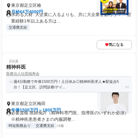
東京都足立区椿
月給64万4000円
求める人材: 大企業に入るよりも、共に大企業を創ろう！ ・営
業経験1年以上ある方は...
交通費支給
気になる
正社員
精神科医
医療法人社団福寿会
週4日勤務で年俸1500万円！土日休み◎精神科医求人★駅徒歩5
分！【足立区、訪問診療/デイ...
東京都足立区梅田
年俸1500万円～1800万円
必要資格 医師免許（精神科専門医、指導医のいずれか必須）
※精神疾患患者さまの内服調整...
時短勤務あり
交通費支給
+2個