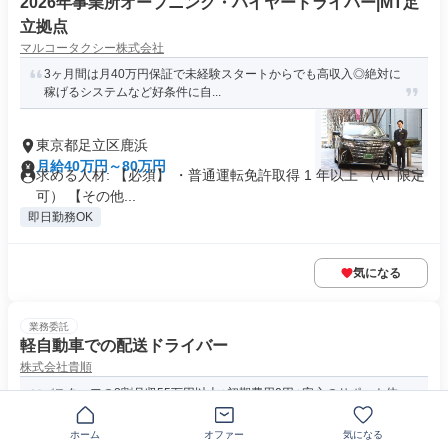
2026年事業所オープニング・ハイヤードライバー|MT足
立拠点
マルコータクシー株式会社
3ヶ月間は月40万円保証で未経験スタートからでも高収入◎絶対に
稼げるシステムなど好条件に自...
東京都足立区鹿浜
月給40万円～80万円
求める人材: 【必須】 ・普通運転免許取得 1 年以上 （AT 限定
可） 【その他...
即日勤務OK
気になる
業務委託
軽自動車での配送ドライバー
株式会社貴順
✅スタッフの8割月収55万円以上⭐️初期費用0円⭐️安心のサポート体
制あり（車両レンタル/...
ホーム
オファー
気になる