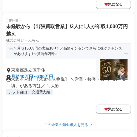
気になる
正社員
未経験から【出張買取営業】/2人に1人が年収1,000万円
越え
株式会社いーふらん
＼月収150万円の実績あり✨／高額インセンでさらに稼ぐチャンス
があります❗ ✨賞与年2回✨...
東京都足立区千住
月給40万円～200万円
求める人材: 【求める人物像】 ＼営業・接客・販売での「実
績」がある方は／ ＼大歓...
シフト自由
交通費支給
気になる
この企業の類似求人を見る