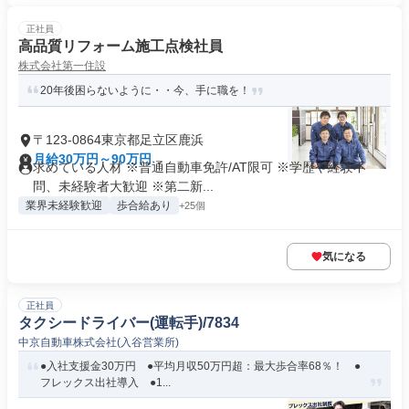
正社員
高品質リフォーム施工点検社員
株式会社第一住設
20年後困らないように・・今、手に職を！
〒123-0864東京都足立区鹿浜
月給30万円～90万円
求めている人材 ※普通自動車免許/AT限可 ※学歴や経験不
問、未経験者大歓迎 ※第二新...
業界未経験歓迎
歩合給あり
+25個
気になる
正社員
タクシードライバー(運転手)/7834
中京自動車株式会社(入谷営業所)
●入社支援金30万円 ●平均月収50万円超：最大歩合率68％！ ●
フレックス出社導入 ●1...