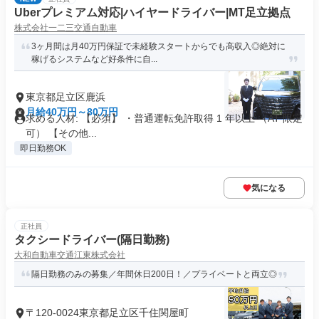
Uberプレミアム対応|ハイヤードライバー|MT足立拠点
株式会社一二三交通自動車
3ヶ月間は月40万円保証で未経験スタートからでも高収入◎絶対に
稼げるシステムなど好条件に自...
東京都足立区鹿浜
月給40万円～80万円
求める人材: 【必須】 ・普通運転免許取得 1 年以上 （AT 限定
可） 【その他...
即日勤務OK
気になる
正社員
タクシードライバー(隔日勤務)
大和自動車交通江東株式会社
隔日勤務のみの募集／年間休日200日！／プライベートと両立◎
〒120-0024東京都足立区千住関屋町