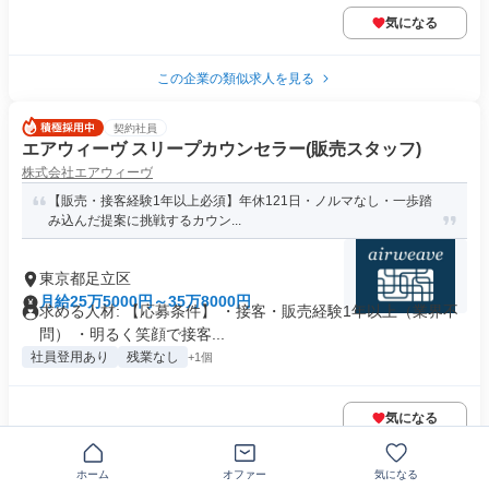
気になる
この企業の類似求人を見る
契約社員
エアウィーヴ スリープカウンセラー(販売スタッフ)
株式会社エアウィーヴ
【販売・接客経験1年以上必須】年休121日・ノルマなし・一歩踏
み込んだ提案に挑戦するカウン...
東京都足立区
月給25万5000円～35万8000円
求める人材: 【応募条件】 ・接客・販売経験1年以上（業界不
問） ・明るく笑顔で接客...
社員登用あり
残業なし
+1個
気になる
ホーム
オファー
気になる
正社員