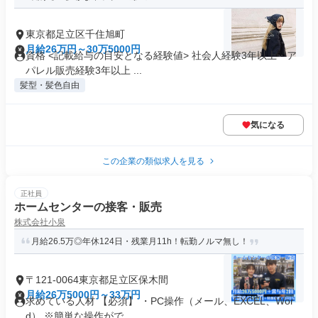
東京都足立区千住旭町
月給26万円～30万5000円
資格 <記載給与の目安となる経験値> 社会人経験3年以上・ア
パレル販売経験3年以上 ...
髪型・髪色自由
気になる
この企業の類似求人を見る
正社員
ホームセンターの接客・販売
株式会社小泉
月給26.5万◎年休124日・残業月11h！転勤ノルマ無し！
〒121-0064東京都足立区保木間
月給26万5000円～33万円
求めている人材 【必須】 ・PC操作（メール、EXCEL、Wor
d） ※簡単な操作がで...