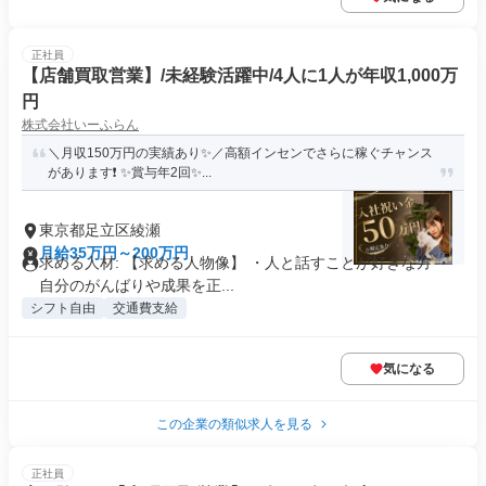
正社員
【店舗買取営業】/未経験活躍中/4人に1人が年収1,000万
円
株式会社いーふらん
＼月収150万円の実績あり✨／高額インセンでさらに稼ぐチャンス
があります❗ ✨賞与年2回✨...
東京都足立区綾瀬
月給35万円～200万円
求める人材: 【求める人物像】 ・人と話すことが好きな方 ・
自分のがんばりや成果を正...
シフト自由
交通費支給
気になる
この企業の類似求人を見る
正社員