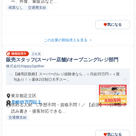
ー、外食、量販店など...
残業なし
交通費支給
気になる
この企業の類似求人を見る
正社員
販売スタッフ(スーパー店舗)/オープニング/レジ部門
株式会社Happy2gether
【練馬区勤務】スーパーのレジ経験者なら…＜月給35万円～＋賞
与あり！＞週休2日制◎大手スー...
東京都足立区
月給35万円以上
求める人材: ＼学歴不問・資格不問！／ 【必須】 ◇日本語で
読み書き・接客対応できる...
交通費支給
気になる