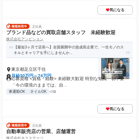
気になる
正社員
ブランド品などの買取店舗スタッフ 未経験歓迎
株式会社アンビション
【最短3ヶ月で店長へ】全国展開中の急成長企業で、一生モノのス
キルとキャリアを手にしませんか...
東京都足立区千住
月給30万円～74万円
応募資格 <資格・経験> 未経験大歓迎 特別な知識一切不要
「今の環境のままでは、自...
車通勤OK
ネイルOK
+2個
気になる
正社員
自動車販売店の営業、店舗運営
株式会社ネクステージ