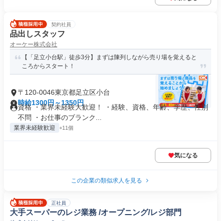
契約社員
品出しスタッフ
オーケー株式会社
【「足立小台駅」徒歩3分】まずは陳列しながら売り場を覚えると
ころからスタート！
〒120-0046東京都足立区小台
時給1300円～1350円
資格 ・業界未経験大歓迎！ ・経験、資格、年齢、学歴、性別
不問 ・お仕事のブランク...
業界未経験歓迎
+11個
気になる
この企業の類似求人を見る
正社員
大手スーパーのレジ業務 /オープニング/レジ部門