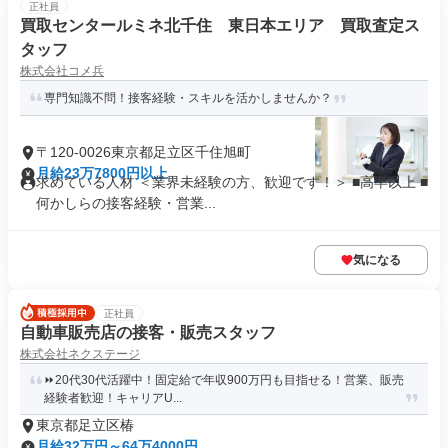
正社員
買取センタールミネ北千住 東日本エリア 買取査定ス
タッフ
株式会社コメ兵
専門知識不問！接客経験・スキルを活かしませんか？
〒120-0026東京都足立区千住旭町
月給23万7800円以上
求めている人材 ＜業界未経験の方、歓迎です！＞ ■高卒以上 ■
何かしらの接客経験・営業...
気になる
正社員
自動車販売店の接客・販売スタッフ
株式会社ネクステージ
⏩️20代30代活躍中！固定給で年収900万円も目指せる！営業、販売
経験者歓迎！キャリアU...
東京都足立区椿
月給32万円～64万4000円