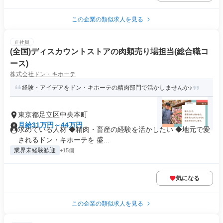
この企業の類似求人を見る
正社員
(全国)ディスカウントストアの肉類売り場担当(総合職コ
ース)
株式会社ドン・キホーテ
経験・アイデアをドン・キホーテの精肉部門で活かしませんか♪
東京都足立区中央本町
月給31万円～44万円
求めている人材 ◆精肉・畜産の経験を活かしたい ◆地元で愛
されるドン・キホーテを 盛...
業界未経験歓迎
+15個
気になる
この企業の類似求人を見る