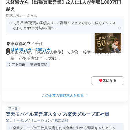
未経験から【出張買取営業】/2人に1人が年収1,000万円
越え
株式会社いーふらん
＼月収150万円の実績あり✨／高額インセンでさらに稼ぐチャンス
があります❗ ✨賞与年2回✨...
東京都足立区千住
月給40万円～200万円
求める人材: 【求める人物像】 ＼営業・接客・販売での「実
績」がある方は／ ＼大歓...
シフト自由
交通費支給
気になる
この企業の類似求人を見る
正社員
楽天モバイル直営店スタッフ/楽天グループ正社員
楽天トータルソリューションズ株式会社
楽天グループの正社員/安定した大企業に勤める/早期キャリアアッ