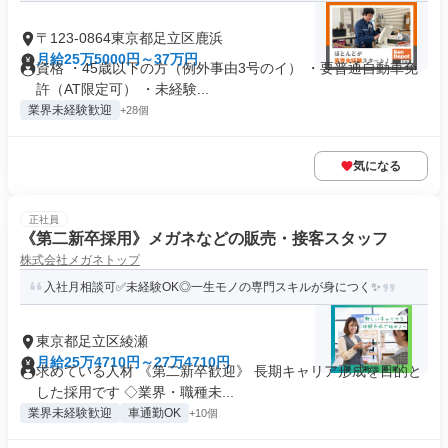
〒123-0864東京都足立区鹿浜
月給25万5000円～37万円
資格 ・45歳以下の方（例外事由3号のイ） ・要普通自動車免
許（AT限定可） ・未経験...
業界未経験歓迎
+28個
気になる
正社員
《第二新卒採用》メガネなどの販売・接客スタッフ
株式会社メガネトップ
入社月相談可✅未経験OK◎一生モノの専門スキルが身につく✨
東京都足立区綾瀬
月給25万4710円～27万4710円
求めている人材 《第二新卒歓迎》 長期キャリア形成を目的と
した採用です ◇業界・職種未...
業界未経験歓迎
車通勤OK
+10個