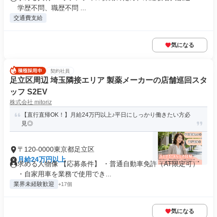
学歴不問、職歴不問 ...
交通費支給
気になる
契約社員
足立区周辺 埼玉隣接エリア 製薬メーカーの店舗巡回スタ
ッフ S2EV
株式会社 mitoriz
【直行直帰OK！】月給24万円以上♪平日にしっかり働きたい方必
見◎
〒120-0000東京都足立区
月給24万円以上
求める人物像 【応募条件】 ・普通自動車免許（AT限定可）
・自家用車を業務で使用でき...
業界未経験歓迎
+17個
気になる