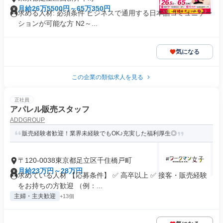
月給26万5500円～65万350円
求める人材: 必須条件 ビジネスで通用する日本語コミュニケー
ションが可能な方 N2～...
気になる
この企業の類似求人を見る
正社員
アパレル販売スタッフ
ADDGROUP
販売経験者歓迎！業界未経験でもOK♪充実した福利厚生◎
〒120-0038東京都足立区千住橋戸町
月給23万円～28万円
求めている人材 【応募条件】 ✅ 高卒以上 ✅ 接客・販売経験
をお持ちの方歓迎 （例：...
主婦・主夫歓迎
+13個