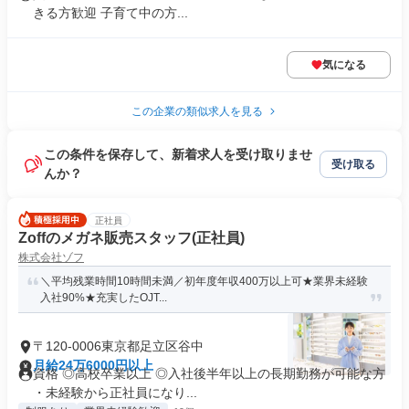
きる方歓迎 子育て中の方...
気になる
この企業の類似求人を見る
この条件を保存して、新着求人を受け取りませ
受け取る
んか？
正社員
Zoffのメガネ販売スタッフ(正社員)
株式会社ゾフ
＼平均残業時間10時間未満／初年度年収400万以上可★業界未経験
入社90%★充実したOJT...
〒120-0006東京都足立区谷中
月給24万6000円以上
資格 ◎高校卒業以上 ◎入社後半年以上の長期勤務が可能な方
・未経験から正社員になり...