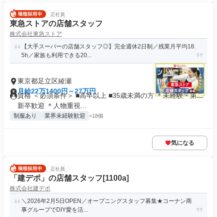
正社員
東急ストアの店舗スタッフ
株式会社東急ストア
【大手スーパーの店舗スタッフ◎】完全週休2日制／残業月平均18.
5h／家族も利用できる20...
東京都足立区綾瀬
月給22万1400円～27万円
資格 ＜必須条件＞ ■高卒以上 ■35歳未満の方 ＊未経験・第二
新卒歓迎 ＊人物重視...
制服あり
業界未経験歓迎
+18個
気になる
正社員
「建デポ」の店舗スタッフ[1100a]
株式会社建デポ
＼2026年2月5日OPEN／オープニングスタッフ募集★コーナン商
事グループでDIY愛を活...