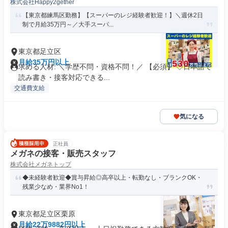
株式会社Happy2gether
【東京都練馬区勤務】【スーパーのレジ経験者歓迎！】＼週休2日
制で月給35万円～／大手スーパ...
東京都足立区
月給35万円以上
求める人材: ＼学歴不問・資格不問！／ 【必須】 ◇日本語で
読み書き・接客対応できる...
交通費支給
気になる
正社員
メガネの接客・販売スタッフ
株式会社メガネトップ
◆未経験者歓迎◆賞与昇給◎高卒以上・転勤なし・ブランクOK・
残業少なめ・業界No1！
東京都足立区栗原
月給22万9882円以上