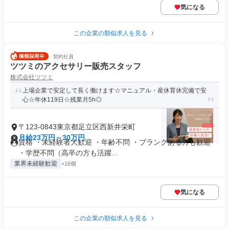
気になる
この企業の類似求人を見る
契約社員
ツツミのアクセサリー販売スタッフ
株式会社ツツミ
上場企業で安定して長く働けます☆マニュアル・産休育休完備で安
心☆年休119日☆残業月5h◎
〒123-0843東京都足立区西新井栄町
月給23万円～30万円
資格 ・未経験者大歓迎 ・年齢不問 ・ブランクある方も歓迎
・学歴不問（高卒の方も活躍...
業界未経験歓迎
+16個
気になる
この企業の類似求人を見る