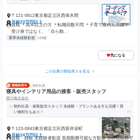
〒121-0812東京都足立区西保木間
月給23万円以上
資格 ＊高卒以上の方 ＊転職回数不問 ＊子育て世代も活躍中
受け身ではなく、「自ら動...
業界未経験歓迎
+24個
気になる
この企業の類似求人を見る
契約社員
寝具やインテリア用品の接客・販売スタッフ
西川株式会社
契約社員・接客販売スタッフ 未経験・ブランクある方も活躍！買
い物割引もあり！
〒123-0843東京都足立区西新井栄町
月給24万円以上
資格・経験 未経験者歓迎 長期勤務可能な方歓迎 土日祝勤務で