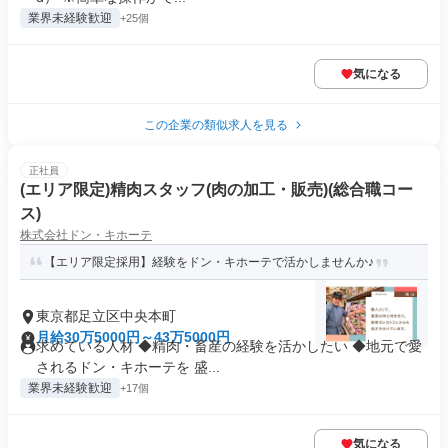
業界未経験歓迎
+25個
気になる
この企業の類似求人を見る
正社員
(エリア限定)精肉スタッフ(肉の加工・販売)(総合職コー
ス)
株式会社ドン・キホーテ
【エリア限定採用】経験をドン・キホーテで活かしませんか♪
東京都足立区中央本町
月給30万5000円～43万5000円
求めている人材 ◆精肉・畜産の経験を活かしたい ◆地元で愛
されるドン・キホーテを 盛...
業界未経験歓迎
+17個
気になる