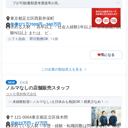
プが可能/書類選考通過率が高...
東京都足立区西新井栄町
年俸371万7000円～560万円
求める人材: ・高卒以上 ・社会人経験1年以上 ・日本語能力試
験N1以上 または、ビ...
シフト自由
即日勤務OK
+1個
気になる
この企業の類似求人を見る
NEW
正社員
ノルマなしの店舗販売スタッフ
コスモ電材株式会社
未経験歓迎✨ノルマなし♪土日休みも相談OK！残業少なめ！
〒121-0064東京都足立区保木間
月給23万円～27万円
求めている人材 ✨学歴・経験・転職回数は問いません！ 現在