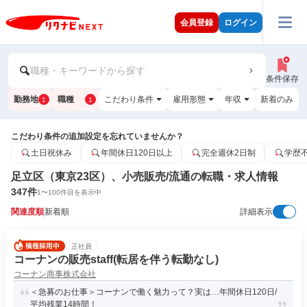
会員登録
ログイン
職種・キーワードから探す
条件保存
勤務地
職種
こだわり条件
雇用形態
年収
新着のみ
1
1
こだわり条件の追加設定を忘れていませんか？
土日祝休み
年間休日120日以上
完全週休2日制
学歴
足立区（東京23区）、小売販売/流通の転職・求人情報
347
件
1
〜
100
件目を表示中
関連度順
新着順
詳細表示
正社員
コーナンの販売staff(転居を伴う転勤なし)
コーナン商事株式会社
＜急募のお仕事＞コーナンで働く魅力って？実は…年間休日120日/
平均残業14時間！