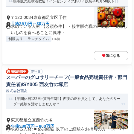
接客販売経験者歓迎！インセンティブあり／残業平均月5h以下
〒120-0034東京都足立区千住
月給25万円～30万円
求めている人材 【必須条件】 ・接客販売職のご経験 ・美味し
いものを食べることに興味・...
制服あり
ランチタイム
+16個
気になる
正社員
スーパーのグロサリーチーフ(一般食品売場責任者・部門
責任者)/SY005-西友竹の塚店
株式会社西友
【年間休日122日×賞与年3回】西友の正社員として、あなたのリー
ダー経験を活かしませんか？
東京都足立区西竹の塚
年俸380万円～600万円
求める人材: ■ 必須経験 以下のご経験をお持ちの方 ・スーパ