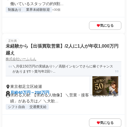
働いているスタッフの約9割...
制服あり
業界未経験歓迎
+30個
気になる
正社員
未経験から【出張買取営業】/2人に1人が年収1,000万円
越え
株式会社いーふらん
＼月収150万円の実績あり✨／高額インセンでさらに稼ぐチャンス
があります❗ ✨賞与年2回✨...
東京都足立区綾瀬
月給40万円～200万円
求める人材: 【求める人物像】 ＼営業・接客・販売での「実
績」がある方は／ ＼大歓...
シフト自由
交通費支給
気になる