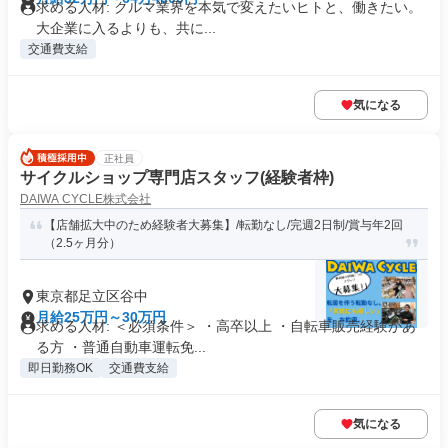
求める人材: クルマ業界を本気で変えたいヒトと、働きたい。
大企業に入るよりも、共に...
交通費支給
気になる
正社員
サイクルショップ専門店スタッフ(経験者枠)
DAIWA CYCLE株式会社
【店舗拡大中のため経験者大募集】/転勤なし/完週2日制/賞与年2回
（2.5ヶ月分）
東京都足立区谷中
月給25万円～30万円
求める人材: ＜必須条件＞ ・高卒以上 ・自転車販売経験があ
る方 ・普通自動車運転免...
即日勤務OK
交通費支給
気になる