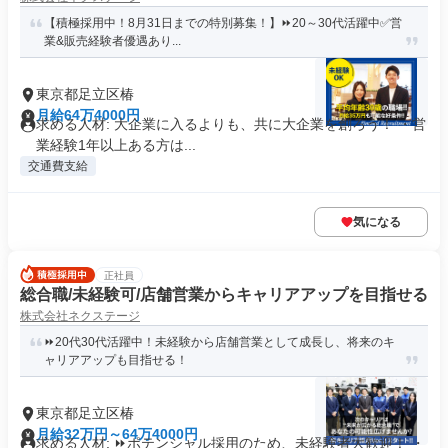
【積極採用中！8月31日までの特別募集！】⏩️20～30代活躍中✅営
業&販売経験者優遇あり...
東京都足立区椿
月給64万4000円
求める人材: 大企業に入るよりも、共に大企業を創ろう！ ・営
業経験1年以上ある方は...
交通費支給
気になる
正社員
総合職/未経験可/店舗営業からキャリアアップを目指せる
株式会社ネクステージ
⏩️20代30代活躍中！未経験から店舗営業として成長し、将来のキ
ャリアアップも目指せる！
東京都足立区椿
月給32万円～64万4000円
求める人材: ⏩️ポテンシャル採用のため、未経験者大歓迎！ ・