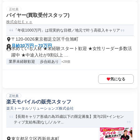
正社員
バイヤー(買取受付スタッフ)
株式会社Ｅｖｏ
「年収1000万円」は現実的な目標／地元で叶う高収入キャリア
〒120-0026東京都足立区千住旭町
月給30万円～70万円
求めている人材 ★未経験スタート歓迎 ★女性リーダー多数活
躍中 ★中途入社が9割以上 ...
業界未経験歓迎
歩合給あり
+28個
気になる
正社員
楽天モバイルの販売スタッフ
楽天トータルソリューションズ株式会社
【長期キャリア形成の為35歳以下の限定募集】賞与2回+インセン
ティブ支給/転勤なし/ノルマ...
東京都足立区西新井本町