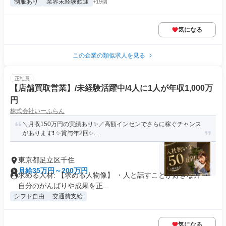
制服あり
業界未経験歓迎
+19個
気になる
この企業の類似求人を見る
正社員
【店舗買取営業】/未経験活躍中/4人に1人が年収1,000万
円
株式会社いーふらん
＼月収150万円の実績あり✨／高額インセンでさらに稼ぐチャンス
があります❗ ✨賞与年2回✨...
東京都足立区千住
月給35万円～200万円
求める人材: 【求める人物像】 ・人と話すことが好きな方 ・
自分のがんばりや成果を正...
シフト自由
交通費支給
気になる