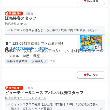
気になる
正社員
販売接客スタッフ
株式会社Waplus
レア求人◎携帯店舗をまわる仕事◎月残業5h内※39歳以下限定
〒123-0843東京都足立区西新井栄町
月給27万2000円～45万円
求めている人材 ＜39歳以下の方＞ ＼＼ 未経験大歓迎 ／／ ◎
スキル・学歴・職歴...
業界未経験歓迎
歩合給あり
+31個
気になる
正社員
ビューティー&ユース アパレル販売スタッフ
株式会社ユナイテッドアローズ
ウィメンズフロア募集【正社員】年間休日120日！安定環境で長く
働ける！多彩なキャリア選択◎