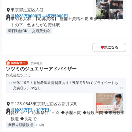
東京都足立区入谷
月給23万8000円～45万5000円
求める人材: 【応募資格】 整備士資格不要 ※会社フルサポー
トの下、働きながら資格取...
即日勤務OK
交通費支給
気になる
契約社員
ツツミのジュエリーアドバイザー
株式会社ツツミ
年休119日！有給希望取得制度あり！残業月5.8hでプライベートも
充実◎ノルマなし！
〒123-0843東京都足立区西新井栄町
月給23万円～30万円
資格 ☆ﾟ +. 応募条件 ﾟ+.☆ ◆学歴不問 ◆経験不問 ◆未経験者
歓迎 ◆長期で...
業界未経験歓迎
+16個