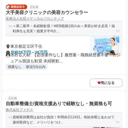
正社員
大手美容クリニックの美容カウンセラー
医療法人社団メディカルフロンティア
＜第二新卒・未経験歓迎！WEB面接1回のみ＞美容が好き必見！福
利厚生も充実！残業月平均3....
東京都足立区千住
月給28万円～36万円
求める人材: 【必須要件なし】履歴書・職務経歴書不要！カジ
ュアル面談も歓迎 未経験歓...
残業なし
駅近5分以内
気になる
正社員
自動車整備士/資格支援ありで経験なし・無資格も可
株式会社ファナス
資格取得費用は会社が負担！年間休日116日。有給休暇とあわせて
連休取得など、メリハリをつけ...