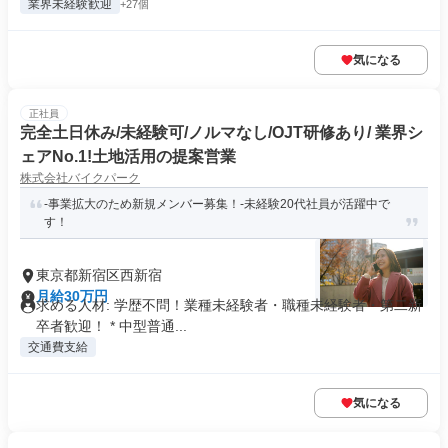
業界未経験歓迎
+27個
気になる
正社員
完全土日休み/未経験可/ノルマなし/OJT研修あり/ 業界シ
ェアNo.1!土地活用の提案営業
株式会社バイクパーク
-事業拡大のため新規メンバー募集！-未経験20代社員が活躍中で
す！
東京都新宿区西新宿
月給30万円
求める人材: 学歴不問！業種未経験者・職種未経験者・第二新
卒者歓迎！ * 中型普通...
交通費支給
気になる