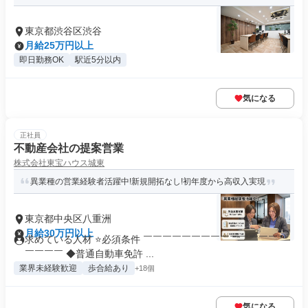
東京都渋谷区渋谷
月給25万円以上
即日勤務OK
駅近5分以内
気になる
正社員
不動産会社の提案営業
株式会社東宝ハウス城東
異業種の営業経験者活躍中!新規開拓なし!初年度から高収入実現
東京都中央区八重洲
月給30万円以上
求めている人材 ⭐必須条件 ￣￣￣￣￣￣￣￣￣￣￣￣￣￣￣
￣￣￣￣ ◆普通自動車免許 ...
業界未経験歓迎
歩合給あり
+18個
気になる