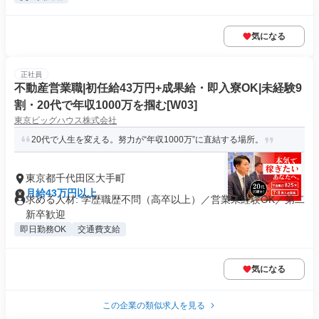
気になる
正社員
不動産営業職|初任給43万円+成果給・即入寮OK|未経験9
割・20代で年収1000万を掴む[W03]
東京ビッグハウス株式会社
20代で人生を変える。努力が“年収1000万”に直結する場所。
東京都千代田区大手町
月給43万円以上
求める人材: 学歴職歴不問（高卒以上）／営業未経験OK／第二
新卒歓迎
即日勤務OK
交通費支給
気になる
この企業の類似求人を見る