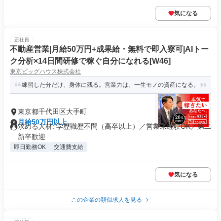
気になる
正社員
不動産営業|月給50万円+成果給・無料で即入寮可|AIトー
ク分析×14日間研修で稼ぐ自分になれる[W46]
東京ビッグハウス株式会社
練習した分だけ、身体に残る。営業力は、一生モノの資産になる。
東京都千代田区大手町
月給50万円以上
求める人材: 学歴職歴不問（高卒以上）／営業未経験OK／第二
新卒歓迎
即日勤務OK
交通費支給
気になる
この企業の類似求人を見る