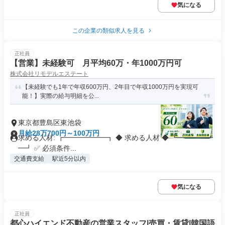
気になる
この企業の類似求人を見る
正社員
【営業】未経験可 月平均60万・年1000万円可
株式会社リモデルエステート
【未経験でも1年で年収600万円、2年目で年収1000万円を実現可
能！】実際の給与明細を公...
東京都豊島区東池袋
月給28万700円～100万円
求める人材: ┏━━━━━━┓ ◆ 求める人材 ◆ ┗━━━━━
━┛ ✅ 必須条件...
交通費支給
駅近5分以内
気になる
正社員
都心ハイエンド不動産の営業スタッフ|売買・賃貸|韓国語