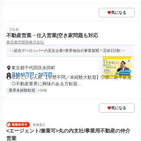
気になる
正社員
不動産営業・仕入営業|空き家問題も対応
東京都市開発株式会社
総合デベロッパーの安定企業×業界独自の事業展開！完休2日制
東京都千代田区永田町
月給40万円～50万円
求めている人材 【学歴不問／未経験大歓迎】◎第二新卒歓迎
◎不動産業界に興味のある方歓迎...
業界未経験歓迎
+36個
気になる
業務委託
<エージェント/兼業可>丸の内支社/事業用不動産の仲介
営業