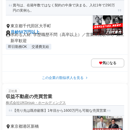
賞与は、在籍年数ではなく契約の中身で決まる。入社1年で290万
円の実例も。
東京都千代田区大手町
月給50万円以上
求める人材: 学歴職歴不問（高卒以上）／営業未経験OK／第二
新卒歓迎
即日勤務OK
交通費支給
気になる
この企業の類似求人を見る
正社員
収益不動産の売買営業
株式会社UKGroup・ホールディングス
【売り先は既存顧客】1年目から1600万円も可能な売買営業
東京都港区新橋