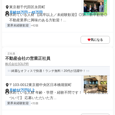
東京都千代田区永田町
月給35万円～45万円
求めている人材 【高卒以上／未経験歓迎】◎第二新卒歓迎◎
不動産業界に興味のある方歓迎！...
業界未経験歓迎
+42個
気になる
正社員
不動産会社の営業正社員
株式会社SOLPIR
綺麗なオフィスで快適！ランチ無料！20代が活躍中！
〒103-0012東京都中央区日本橋堀留町
月給32万円以上
求めている人材 年齢・学歴・経験不問です！ 【今回の募集に
ついて】 応募いただいた方...
業界未経験歓迎
+31個