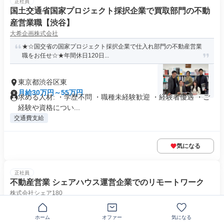
正社員
国土交通省国家プロジェクト採択企業で買取部門の不動
産営業職【渋谷】
大希企画株式会社
★☆国交省の国家プロジェクト採択企業で仕入れ部門の不動産営業
職をお任せ☆★年間休日120日...
東京都渋谷区東
月給30万円～55万円
求める人材: ・学歴不問 ・職種未経験歓迎 ・経験者優遇 ・ご
経験や資格につい...
交通費支給
気になる
正社員
不動産営業 シェアハウス運営企業でのリモートワーク
株式会社シェア180
■基本在宅＆外勤は週1日程度■フレックスタイム■長期休暇あり
ホーム
オファー
気になる