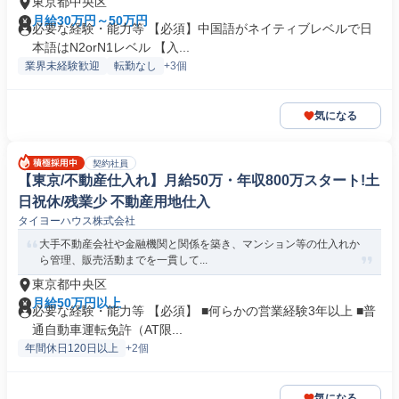
東京都中央区
月給30万円～50万円
必要な経験・能力等 【必須】中国語がネイティブレベルで日
本語はN2orN1レベル 【入...
業界未経験歓迎
転勤なし
+3個
気になる
契約社員
【東京/不動産仕入れ】月給50万・年収800万スタート!土
日祝休/残業少 不動産用地仕入
タイヨーハウス株式会社
大手不動産会社や金融機関と関係を築き、マンション等の仕入れか
ら管理、販売活動までを一貫して...
東京都中央区
月給50万円以上
必要な経験・能力等 【必須】 ■何らかの営業経験3年以上 ■普
通自動車運転免許（AT限...
年間休日120日以上
+2個
気になる