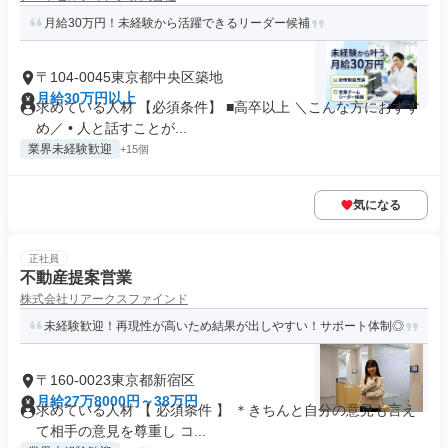
月給30万円！未経験から活躍できるリーダー候補
〒104-0045東京都中央区築地
月給30万円以上
求めている人材 【必須条件】 ■高卒以上 ＼こんな方におすす
め／ • 人と話すことが...
業界未経験歓迎
+15個
気になる
正社員
不動産提案営業
株式会社リアークスファインド
未経験歓迎！再現性が高いため結果が出しやすい！サポート体制◎
〒160-0023東京都新宿区
月給27万8000円～38万円
求めている人材 【 必須条件 】 ＊きちんと自分の意見も言え
て相手の意見を尊重し コ...