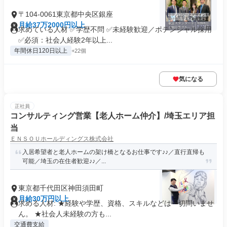
〒104-0061東京都中央区銀座
月給37万2000円以上
求めている人材 ✅学歴不問 ✅未経験歓迎／ポテンシャル採用
✅必須：社会人経験2年以上...
年間休日120日以上
+22個
気になる
正社員
コンサルティング営業【老人ホーム仲介】/埼玉エリア担
当
ＥＮＳＯＵホールディングス株式会社
入居希望者と老人ホームの架け橋となるお仕事です♪♪／直行直帰も
可能／埼玉の在住者歓迎♪♪／...
東京都千代田区神田須田町
月給30万円以上
求める人材: ★経験や学歴、資格、スキルなどは一切問いませ
ん。 ★社会人未経験の方も...
交通費支給