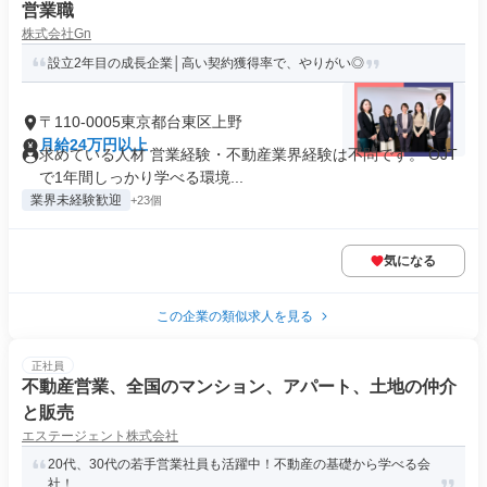
営業職
株式会社Gn
設立2年目の成長企業│高い契約獲得率で、やりがい◎
〒110-0005東京都台東区上野
月給24万円以上
求めている人材 営業経験・不動産業界経験は不問です。 OJT
で1年間しっかり学べる環境...
業界未経験歓迎
+23個
気になる
この企業の類似求人を見る
正社員
不動産営業、全国のマンション、アパート、土地の仲介
と販売
エステージェント株式会社
20代、30代の若手営業社員も活躍中！不動産の基礎から学べる会
社！