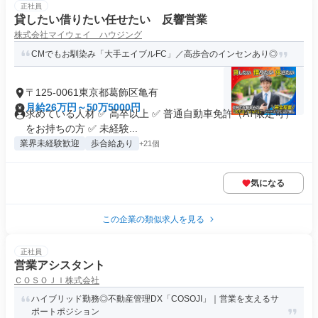
正社員
貸したい借りたい任せたい 反響営業
株式会社マイウェイ ハウジング
CMでもお馴染み「大手エイブルFC」／高歩合のインセンあり◎
〒125-0061東京都葛飾区亀有
月給26万円～50万5000円
求めている人材 ✅ 高卒以上 ✅ 普通自動車免許（AT限定可）
をお持ちの方 ✅ 未経験...
業界未経験歓迎
歩合給あり
+21個
気になる
この企業の類似求人を見る
正社員
営業アシスタント
ＣＯＳＯＪＩ株式会社
ハイブリッド勤務◎不動産管理DX「COSOJI」｜営業を支えるサ
ポートポジション