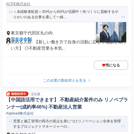
ACRE株式会社
＜未経験者歓迎＞30代から60代が活躍中！街づくりに貢献するや
りがいのある仕事を通して一緒...
東京都千代田区丸の内
完全歩合制
求める人材: 【新しい働き⽅で⾃⾝の活動に応じて報酬を得た
い⽅】 ◎不動産営業を本気...
気になる
この企業の類似求人を見る
正社員
【中国語活用できます】 不動産紹介案件のみ リノベプラ
ンナー(成約率46%) 不動産法人営業
Asplead株式会社
営業と施工管理の両方の視点を身につけリノベーション全体を管理
するプロジェクトマネージャーの...