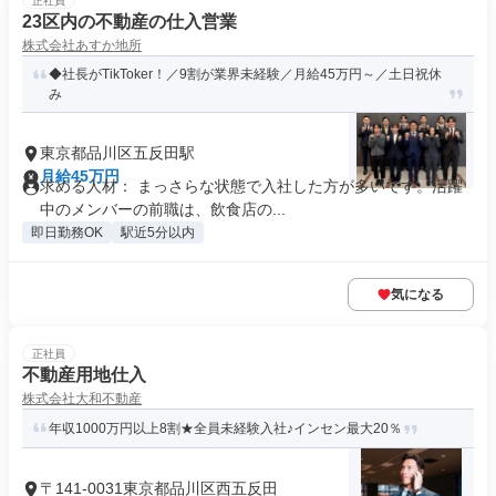
正社員
23区内の不動産の仕入営業
株式会社あすか地所
◆社長がTikToker！／9割が業界未経験／月給45万円～／土日祝休
み
東京都品川区五反田駅
月給45万円
求める人材： まっさらな状態で入社した方が多いです。活躍
中のメンバーの前職は、飲食店の...
即日勤務OK
駅近5分以内
気になる
正社員
不動産用地仕入
株式会社大和不動産
年収1000万円以上8割★全員未経験入社♪インセン最大20％
〒141-0031東京都品川区西五反田