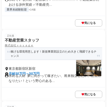
おける渉外実績 ✅不動産売...
業界未経験歓迎
+14個
気になる
正社員
不動産営業スタッフ
株式会社ｖｏｙａｇｅ
稼げる環境用意します！新規事業部設立のため大きく飛躍できるチ
ャンス
東京都新宿区新宿
月給30万円～50万円
求める人材: 夢に向かって稼ぎたい、将来独立したい、社長に
なりたい！という野心のある...
気になる