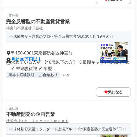
正社員
完全反響型の不動産賃貸営業
神宮前不動産株式会社
未経験から営業のプロへ/完全反響営業/月給30万円/19時迄
〒150-0001東京都渋谷区神宮前
月給30万円以上
求めている人材 【40歳以下の方】 ※長期キャリア形成のため
✔ 未経験歓迎 ✔ 学歴...
業界未経験歓迎
歩合給あり
+32個
気になる
正社員
不動産開発の企画営業
株式会社ｒｈ ｉｎｖｅｓｔｍｅｎｔ
未経験◎東証スタンダード上場グループの安定基盤／完全週休2日