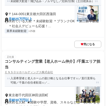
未経験大歓迎！飛び込み・ノルマなし／完休2日制（土日祝休み）
〒144-0051東京都大田区西蒲田
月給25万円以上
求めている人材 ＊未経験歓迎 ＊ブランクOK ＊第二新卒歓迎
＊社会人デビューも応援！...
業界未経験歓迎
+25個
気になる
正社員
コンサルティング営業【老人ホーム仲介】/千葉エリア担
当
ＥＮＳＯＵホールディングス株式会社
入居希望者と老人ホームの架け橋となるお仕事です♪♪／直行直帰も
可能／千葉の在住者歓迎♪♪／...
東京都千代田区神田須田町
月給30万円以上
求める人材: ★経験や学歴、資格、スキルなどは一切問いませ