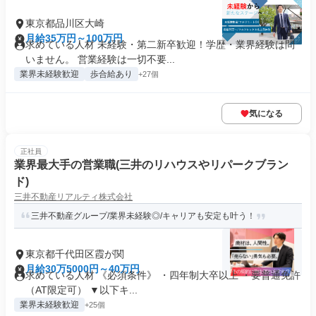
東京都品川区大崎
月給35万円～100万円
求めている人材 未経験・第二新卒歓迎！学歴・業界経験は問
いません。 営業経験は一切不要...
業界未経験歓迎
歩合給あり
+27個
気になる
正社員
業界最大手の営業職(三井のリハウスやリパークブラン
ド)
三井不動産リアルティ株式会社
三井不動産グループ/業界未経験◎/キャリアも安定も叶う！
東京都千代田区霞が関
月給30万5000円～40万円
求めている人材 《必須条件》 ・四年制大卒以上 ・要普通免許
（AT限定可） ▼以下キ...
業界未経験歓迎
+25個