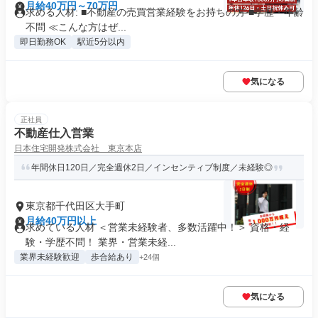
月給40万円～70万円
求める人材: ■不動産の売買営業経験をお持ちの方 ■学歴・年齢
不問 ≪こんな方はぜ...
即日勤務OK
駅近5分以内
気になる
正社員
不動産仕入営業
日本住宅開発株式会社 東京本店
年間休日120日／完全週休2日／インセンティブ制度／未経験◎
東京都千代田区大手町
月給40万円以上
求めている人材 ＜営業未経験者、多数活躍中！＞ 資格・経
験・学歴不問！ 業界・営業未経...
業界未経験歓迎
歩合給あり
+24個
気になる