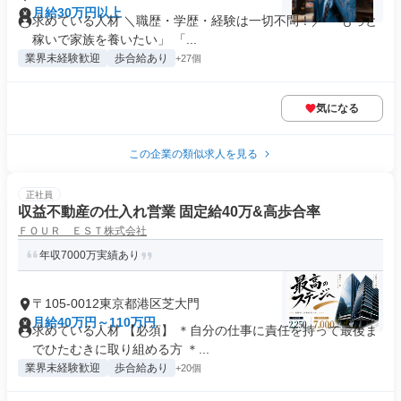
月給30万円以上
求めている人材 ＼職歴・学歴・経験は一切不問！／ 「もっと
稼いで家族を養いたい」 「...
業界未経験歓迎
歩合給あり
+27個
気になる
この企業の類似求人を見る
正社員
収益不動産の仕入れ営業 固定給40万&高歩合率
ＦＯＵＲ ＥＳＴ株式会社
年収7000万実績あり
〒105-0012東京都港区芝大門
月給40万円～110万円
求めている人材 【必須】 ＊自分の仕事に責任を持って最後ま
でひたむきに取り組める方 ＊...
業界未経験歓迎
歩合給あり
+20個