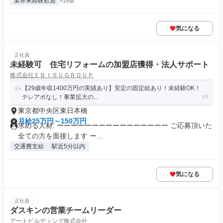
業界未経験歓迎
+18個
気になる
正社員
未経験可 住宅リフォームの加盟店獲得・法人サポート
株式会社ＥＢＩＳＵＧＲＯＵＰ
【29歳年収1400万円の実績あり】安定の固定給あり！未経験OK！
テレアポなし！事業拡大の...
東京都中央区東日本橋
月給25万円～150万円
求める人材: ーーーーーーーーーーーーーーーー ご応募頂いた
全ての方を面接します ー...
交通費支給
駅近5分以内
気になる
正社員
ダスキンの営業チームリーダー
アートビルディング株式会社