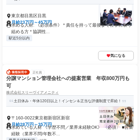
東京都目黒区目黒
月給23万円～45万円
求める人材: 《必須条件》 * 責任を持って最後まで仕事に取り
組める方 * 協調性...
駅近5分以内
気になる
正社員
分譲マンション管理会社への提案営業 年収800万円も
可
株式会社スリーヴイアメニティ
土日休み・年休120日以上！インセン＆正当な評価制度で昇給！
〒160-0022東京都新宿区新宿
月給28万円～35万円
求めている人材 《学歴不問／業界未経験OK》 〈必須〉 ■営業
経験（業界不問/年数不...