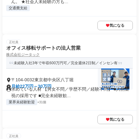
ん。 ★社会人未経験の方も...
交通費支給
気になる
正社員
オフィス移転サポートの法人営業
株式会社ジータック
未経験入社3年で年収600万円可／完全週休2日制／インセン有
〒104-0032東京都中央区八丁堀
月給22万円～30万円
求めている人材 【男女不問／学歴不問／経験不問】 ■人柄重
視の採用です ■完全未経験歓...
業界未経験歓迎
+31個
気になる
正社員