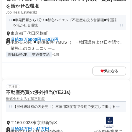
を活かせる環境
Joo Real Estate(株)
■半蔵門駅から1分！■都心ハイエンド不動産を扱う営業職■韓国語
を活かせる環境
東京都千代田区麹町
月給28万5000円～50万円
求める人材: ■ 必須条件（MUST） ・韓国語および日本語で、
業務上のコミュニケー...
即日勤務OK
交通費支給
+1個
気になる
正社員
不動産売買の渉外担当(YE2Js)
株式会社よろず屋不動産
【渉外経験有の方必見！】再雇用制度有で長期で安定して働ける
〒160-0023東京都新宿区
月給34万円～42万円
求めている人材 ⭐必須条件⭐ ………………… ✅不動産業界に