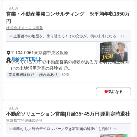
正社員
営業・不動産開発コンサルティング ※平均年収1850万
円
株式会社メトロス開発
主要都市の地図を、塗り替えろ！その交渉が、街の未来になる！
〒104-0061東京都中央区銀座
月給35万円以上
求めている人材 ◎不動産営業の経験がある方 ◎特に地主様向
けの土地活用営業の経験者 ◎...
業界未経験歓迎
歩合給あり
+30個
気になる
正社員
不動産ソリューション営業|月給35~45万円|原則定時退社
東京都市開発株式会社
転勤なし／総合デベロッパー／空き家問題の解決にも貢献！