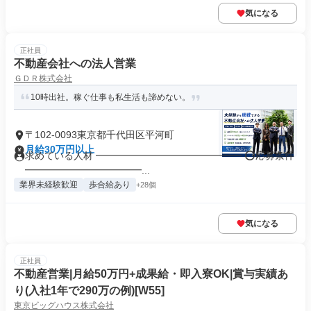
気になる
正社員
不動産会社への法人営業
ＧＤＲ株式会社
10時出社。稼ぐ仕事も私生活も諦めない。
〒102-0093東京都千代田区平河町
月給30万円以上
求めている人材 ━━━━━━━━━━━━━━━ ⭕️応募条件
━━━━━━━━━━━━...
業界未経験歓迎
歩合給あり
+28個
気になる
正社員
不動産営業|月給50万円+成果給・即入寮OK|賞与実績あ
り(入社1年で290万の例)[W55]
東京ビッグハウス株式会社