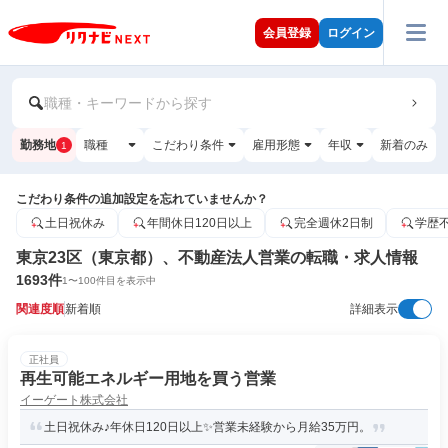
会員登録
ログイン
職種・キーワードから探す
勤務地
職種
こだわり条件
雇用形態
年収
新着のみ
1
こだわり条件の追加設定を忘れていませんか？
土日祝休み
年間休日120日以上
完全週休2日制
学歴
東京23区（東京都）、不動産法人営業の転職・求人情報
1693
件
1
〜
100
件目を表示中
関連度順
新着順
詳細表示
正社員
再生可能エネルギー用地を買う営業
イーゲート株式会社
土日祝休み♪年休日120日以上✨営業未経験から月給35万円。