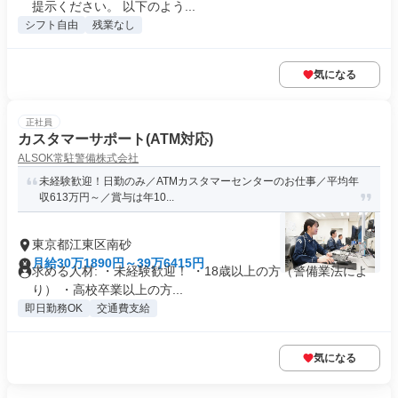
提示ください。 以下のよう...
シフト自由
残業なし
気になる
正社員
カスタマーサポート(ATM対応)
ALSOK常駐警備株式会社
未経験歓迎！日勤のみ／ATMカスタマーセンターのお仕事／平均年
収613万円～／賞与は年10...
東京都江東区南砂
月給30万1890円～39万6415円
求める人材: ・未経験歓迎！ ・18歳以上の方（警備業法によ
り） ・高校卒業以上の方...
即日勤務OK
交通費支給
気になる