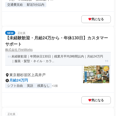
交通費支給
駅近5分以内
気になる
NEW
正社員
【未経験歓迎・月給24万から・年休130日】カスタマー
サポート
株式会社 FireWorks
未経験歓迎｜年間休日130日｜残業月平均3時間以内｜月給24万円
｜服装・髪型・ネイル・カラ...
東京都杉並区上高井戸
月給24万円
シフト自由
英語
残業なし
+1個
気になる
正社員