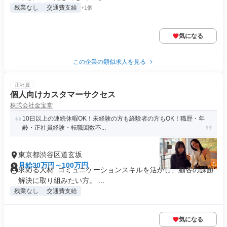
残業なし
交通費支給
+1個
気になる
この企業の類似求人を見る
正社員
個人向けカスタマーサクセス
株式会社金宝堂
10日以上の連続休暇OK！未経験の方も経験者の方もOK！職歴・年
齢・正社員経験・転職回数不...
東京都渋谷区道玄坂
月給30万円～100万円
求める人材: コミュニケーションスキルを活かし、顧客の課題
解決に取り組みたい方。 ...
残業なし
交通費支給
気になる