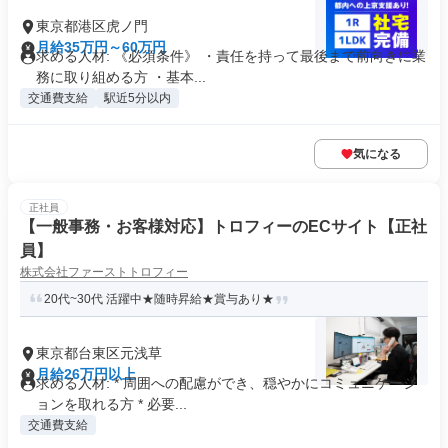
東京都港区虎ノ門
月給35万円～60万円
求める人材: 《必須条件》 ・責任を持って最後まで前向きに業
務に取り組める方 ・基本...
交通費支給
駅近5分以内
気になる
正社員
【一般事務・お客様対応】トロフィーのECサイト【正社
員】
株式会社ファーストトロフィー
20代~30代 活躍中★随時昇給★賞与あり★
東京都台東区元浅草
月給26万円以上
求める人材: * 周囲への配慮ができ、穏やかにコミュニケーシ
ョンを取れる方 * 必要...
交通費支給