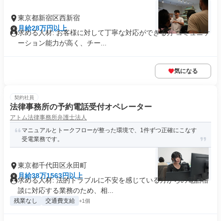
東京都新宿区西新宿
月給28万円以上
求める人材: お客様に対して丁寧な対応ができる方 コミュニケ
ーション能力が高く、チー...
気になる
契約社員
法律事務所の予約電話受付オペレーター
アトム法律事務所弁護士法人
マニュアルとトークフローが整った環境で、1件ずつ正確にこなす
受電業務です。
東京都千代田区永田町
月給38万1563円以上
求める人材: 法的トラブルに不安を感じている方からの電話相
談に対応する業務のため、相...
残業なし
交通費支給
+1個