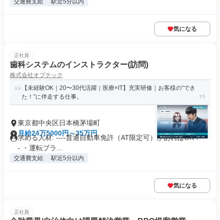
交通費支給
駅近5分以内
気になる
正社員
歯科システムのインストラクター(訪問)
株式会社オプテック
【未経験OK｜20〜30代活躍｜医療×IT】充実研修｜お客様の“でき
た！”に伴走する仕事。
東京都中央区日本橋茅場町
月給24万5000円～35万円
求める人材: ----普通自動車免許（AT限定可）があればOK！---
- ・運転ブラ...
交通費支給
駅近5分以内
気になる
正社員