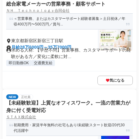
総合家電メーカーの営業事務・顧客サポート
ＮＨ Ｔｅｃｈｎｏｌｏｇｙ合同会社
＜営業事務、またはカスタマーサポート経験者募集＞土日祝休／年
収400万円〜500万円／賞与...
東京都新宿区新宿三丁目駅
月給28万6000円～35万7000円
求める人材: 【学歴不問】営業事務、カスタマーサポートの経
験がある方／変化に柔軟に対...
即日勤務OK
交通費支給
気になる
NEW
正社員
【未経験歓迎】上質なオフィスワーク。一流の営業力が
身に付く受電対応
ＳＴＡＸ株式会社
初期費用・家賃半年無料の社宅もあり/未経験スタート歓迎/20代30
代活躍中