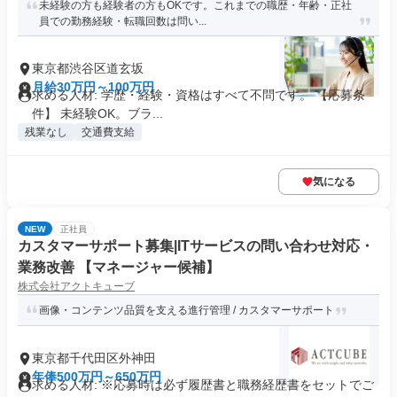
未経験の方も経験者の方もOKです。これまでの職歴・年齢・正社
員での勤務経験・転職回数は問い...
東京都渋谷区道玄坂
月給30万円～100万円
求める人材: 学歴・経験・資格はすべて不問です。 【応募条
件】 未経験OK。ブラ...
残業なし
交通費支給
気になる
NEW
正社員
カスタマーサポート募集|ITサービスの問い合わせ対応・
業務改善 【マネージャー候補】
株式会社アクトキューブ
画像・コンテンツ品質を支える進行管理 / カスタマーサポート
東京都千代田区外神田
年俸500万円～650万円
求める人材: ※応募時は必ず履歴書と職務経歴書をセットでご