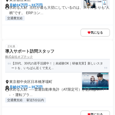
月給24万円～33万円
求める人材: 当社が最も大切にしているのは、スキルよりも"人
柄"です。 ERPコン...
交通費支給
気になる
正社員
導入サポート訪問スタッフ
株式会社オプテック
【20代、30代の若手活躍中！｜未経験OK｜研修充実】新しいスタ
ートを、いちばん近くで支え...
東京都中央区日本橋茅場町
月給25万円～35万円
求める人材: ----普通自動車免許（AT限定可）があればOK！---
- ・運転ブラ...
交通費支給
駅近5分以内
気になる