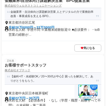
金融業界/自治体向け課題解決営業 BPO提案営業
株式会社ウェルネストコミュニケーションズ
金融業界・自治体向け課題解決営業 人とデジタルの力で業務効率
改善・事業成長を支える BPO...
東京都渋谷区広尾
月給26万6000円～33万3000円
求める人材: 学歴不問 ※業種未経験歓迎※ ■必須要件： ・toB
営業の経験が...
気になる
正社員
お客様サポートスタッフ
株式会社オプテック
【歯科×IT・未経験OK／20〜30代が中心】困ったを解決して、あ
りがとうをもらう。
東京都中央区日本橋茅場町
月給22万円～30万円
求める人材: 【必須条件】 ・なし（学歴・職歴・経験すべて不
問） ※未経験・第二新卒...