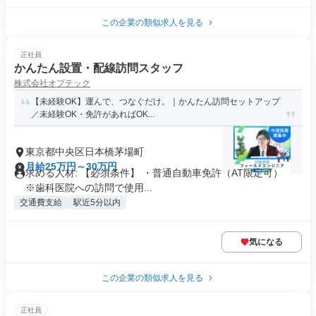
この企業の類似求人を見る
正社員
かんたん設置・配線訪問スタッフ
株式会社オプテック
【未経験OK】運んで、つなぐだけ。｜かんたん訪問セットアップ
／未経験OK・免許があればOK...
東京都中央区日本橋茅場町
月給25万円～30万円
求める人材: 【必須条件】 ・普通自動車免許（AT限定可）
※歯科医院への訪問で使用...
交通費支給
駅近5分以内
気になる
この企業の類似求人を見る
正社員