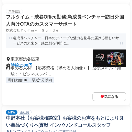
業務委託
フルタイム・渋谷Office勤務:急成長ベンチャー訪日外国
人向けOTAのカスタマーサポート
株式会社Ｙｕｍｍｙ Ｇｕｉｄｅ
急成長ベンチャー：日本のディープな魅力を世界に届ける新しいサ
ービスの未来を一緒に創る仲間に...
東京都渋谷区東
時給1500円
求める人材: 【応募資格（求める人物像）】 必須スキル・経
験： * ビジネスレベ...
即日勤務OK
駅近5分以内
気になる
NEW
正社員
中野本社【お客様相談室】お客様のお声をもとにより良
い商品づくりへ貢献 インバウンドコールスタッフ
キリンアンドコミュニケーションズ株式会社