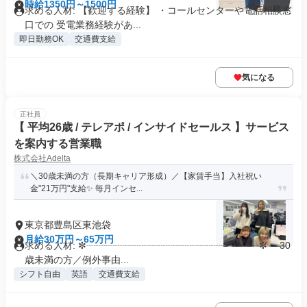
時給1350円～1500円
求める人材: 【歓迎する経験】 ・コールセンターや電話相談窓
口での 受電業務経験があ...
即日勤務OK
交通費支給
気になる
正社員
【 平均26歳 / テレアポ / インサイドセールス 】サービス
を案内する営業職
株式会社Adelta
＼30歳未満の方（長期キャリア形成）／【家賃手当】入社祝い
金"21万円"支給✨ 毎月インセ...
東京都豊島区東池袋
月給30万円～65万円
求める人材: ✼┈┈┈┈┈┈┈┈┈┈┈┈┈┈┈┈┈┈✼ ・30
歳未満の方／例外事由...
シフト自由
英語
交通費支給