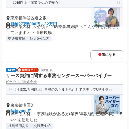
20日以上／残業少なめで安心！
東京都渋谷区道玄坂
月給27万5000円～32万円
求める人材: ＜必須＞ ・医療事務経験 ＜こんな方をお待ちし
ています＞ ・医療現場...
交通費支給
駅近5分以内
気になる
NEW
契約社員
リース契約に関する事務センタースーパーバイザー
ビーウィズ株式会社
【月収31万円以上】事務のスキルを活かしてステップUP可能
東京都港区芝
時給2000円
求める人材: ・事務経験がある方(業界/年数/雇用形態不問) ・E
xcelを使用した...
社員登用あり
交通費支給