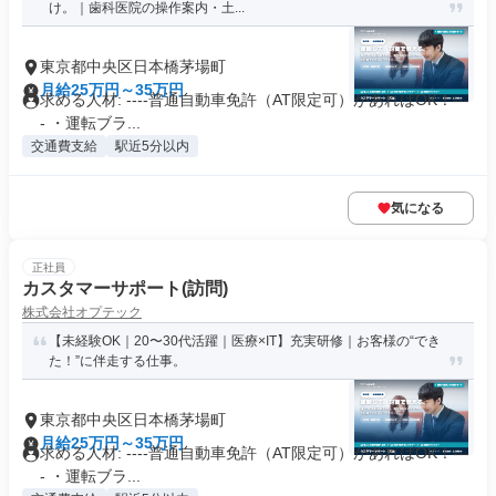
け。｜歯科医院の操作案内・土...
東京都中央区日本橋茅場町
月給25万円～35万円
求める人材: ----普通自動車免許（AT限定可）があればOK！---
- ・運転ブラ...
交通費支給
駅近5分以内
気になる
正社員
カスタマーサポート(訪問)
株式会社オプテック
【未経験OK｜20〜30代活躍｜医療×IT】充実研修｜お客様の“でき
た！”に伴走する仕事。
東京都中央区日本橋茅場町
月給25万円～35万円
求める人材: ----普通自動車免許（AT限定可）があればOK！---
- ・運転ブラ...