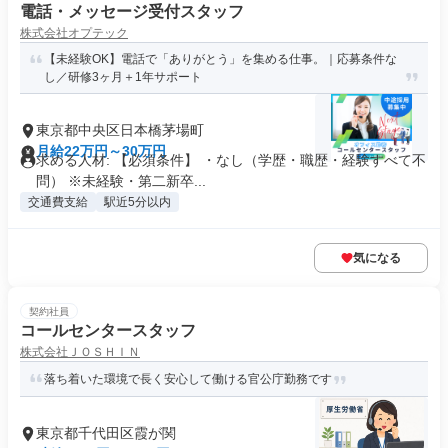
電話・メッセージ受付スタッフ
株式会社オプテック
【未経験OK】電話で「ありがとう」を集める仕事。｜応募条件な
し／研修3ヶ月＋1年サポート
東京都中央区日本橋茅場町
月給22万円～30万円
求める人材: 【必須条件】 ・なし（学歴・職歴・経験すべて不
問） ※未経験・第二新卒...
交通費支給
駅近5分以内
気になる
契約社員
コールセンタースタッフ
株式会社ＪＯＳＨＩＮ
落ち着いた環境で長く安心して働ける官公庁勤務です
東京都千代田区霞が関