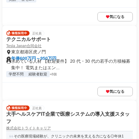
気になる
正社員
テクニカルサポート
Tesla Japan合同会社
東京都港区虎ノ門
年俸600万円～950万円
求めている人材 【歓迎要件】 20 代・30 代の若手の方積極募
集中！ 電気またはエン...
学歴不問
経験者歓迎
+8個
気になる
正社員
大手ヘルスケアIT企業で医療システムの導入支援スタッ
フ
株式会社トライトキャリア
その医療現場経験が、クリニックの未来を支える力になる◎年休1