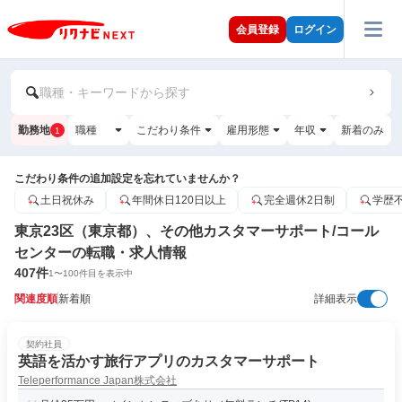
会員登録
ログイン
職種・キーワードから探す
勤務地
職種
こだわり条件
雇用形態
年収
新着のみ
1
こだわり条件の追加設定を忘れていませんか？
土日祝休み
年間休日120日以上
完全週休2日制
学歴
東京23区（東京都）、その他カスタマーサポート/コール
センターの転職・求人情報
407
件
1
〜
100
件目を表示中
関連度順
新着順
詳細表示
契約社員
英語を活かす旅行アプリのカスタマーサポート
Teleperformance Japan株式会社