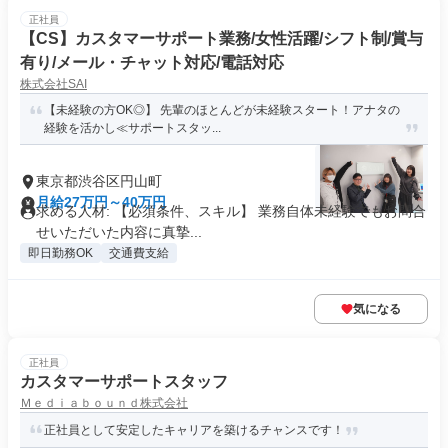
正社員
【CS】カスタマーサポート業務/女性活躍/シフト制/賞与
有り/メール・チャット対応/電話対応
株式会社SAI
【未経験の方OK◎】 先輩のほとんどが未経験スタート！アナタの
経験を活かし≪サポートスタッ...
東京都渋谷区円山町
月給27万円～40万円
求める人材: 【必須条件、スキル】 業務自体未経験でもお問合
せいただいた内容に真摯...
即日勤務OK
交通費支給
気になる
正社員
カスタマーサポートスタッフ
Ｍｅｄｉａｂｏｕｎｄ株式会社
正社員として安定したキャリアを築けるチャンスです！