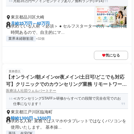
月給35万円〜／インセンティブあり／無料ランチ(TP14)
東京都品川区大崎
月給35万円～40万円
求めている人材 ＜必須＞ ● セルフスターターの方 →電話待機
時間あるので、自主的にマ...
業界未経験歓迎
+32個
気になる
業務委託
【オンライン/朝メインor夜メイン/土日可/どこでも対応
可】クリニックでのカウンセリング業務 リモートワーク
医療法人社団ウェルパートナー
でのPCスキルが身につく!
≪カウンセリングSTAFF≫研修からすべての段階で完全在宅でのお
仕事になります！
東京都江戸川区臨海町
時給1300円～1500円
求める人材: 業務ではスマホやタブレットではなくパソコンを
使用いたします。 基本操...
英語
在宅OK