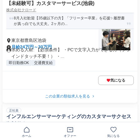
【未経験可】カスタマーサービス(池袋)
株式会社クロード
8月入社歓迎【35歳以下の方】「フリーター卒業」を応援✨履歴書
が真っ白でも大丈夫。2ヶ月の...
東京都豊島区池袋
月給24万円～30万円
求める人材: 【必須条件】 ・PCで文字入力ができる方（ブラ
インドタッチ不要！） ・...
即日勤務OK
交通費支給
気になる
この企業の類似求人を見る
正社員
インフルエンサーマーケティングのカスタマーサクセス
株式会社イニシャル
未経験歓迎◆PR業界アジアNo.1ベクトルグループ×SaaS｜CS職
ホーム
オファー
気になる
｜港区・フレックス