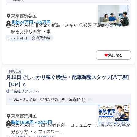
東京都渋谷区
月給24万円～35万円
求める人材: ▍求める経験・スキル ◎必須 下記いずれかの経
験をお持ちの方 ・事...
シフト自由
交通費支給
気になる
契約社員
月12日でしっかり稼ぐ!受注・配車調整スタッフ[八丁堀]
【CP】s
株式会社リプライム
週2～3日勤務！石油製品の事務（深夜勤務）
東京都荒川区
時給1650円～2475円
求める人材: ・未経験者歓迎 ・コミュニケーションをとる事が
好きな方 ・オフィスワー...