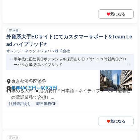
気になる
正社員
外資系大手ECサイトにてカスタマーサポート&Team Le
ad ハイブリッド⭐️
オレンジコネックスジャパン株式会社
半年後に正社員◎ポテンシャル採用あり◎９時〜１８時就業◎グロ
ーバルな環境◎ハイブリッド
東京都渋谷区渋谷
年俸400万円～600万円
求める人材: ■ 必須要件 * 日本語：ネイティブレベル（顧客と
の電話業務で必須）...
社員登用あり
即日勤務OK
気になる
正社員