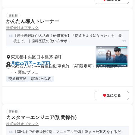
正社員
かんたん導入トレーナー
株式会社オプテック
【若手未経験が大活躍！研修充実】「使えるようになった」を、最
後まで。｜歯科医院の使い方サポ...
東京都中央区日本橋茅場町
月給25万円～35万円
求める人材: ----普通自動車免許（AT限定可）があればOK！---
- ・運転ブラ...
交通費支給
駅近5分以内
気になる
正社員
カスタマーエンジニア(訪問操作)
株式会社オプテック
【30代までの未経験9割・マニュアル完備】決まった案内をするだ