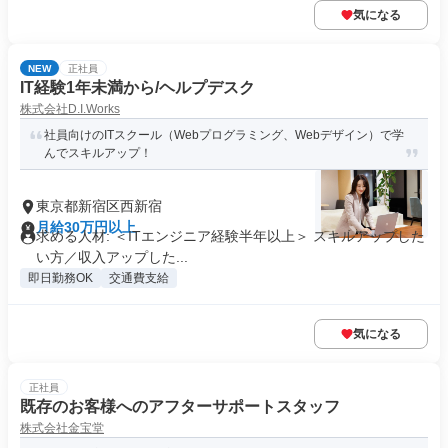
気になる
NEW
正社員
IT経験1年未満から/ヘルプデスク
株式会社D.I.Works
社員向けのITスクール（Webプログラミング、Webデザイン）で学
んでスキルアップ！
東京都新宿区西新宿
月給30万円以上
求める人材: ＜ITエンジニア経験半年以上＞ スキルアップした
い方／収入アップした...
即日勤務OK
交通費支給
気になる
正社員
既存のお客様へのアフターサポートスタッフ
株式会社金宝堂