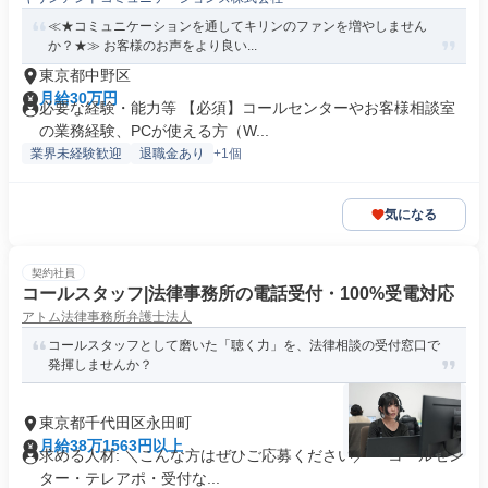
≪★コミュニケーションを通してキリンのファンを増やしません
か？★≫ お客様のお声をより良い...
東京都中野区
月給30万円
必要な経験・能力等 【必須】コールセンターやお客様相談室
の業務経験、PCが使える方（W...
業界未経験歓迎
退職金あり
+1個
気になる
契約社員
コールスタッフ|法律事務所の電話受付・100%受電対応
アトム法律事務所弁護士法人
コールスタッフとして磨いた「聴く力」を、法律相談の受付窓口で
発揮しませんか？
東京都千代田区永田町
月給38万1563円以上
求める人材: ＼こんな方はぜひご応募ください／ ・コールセン
ター・テレアポ・受付な...