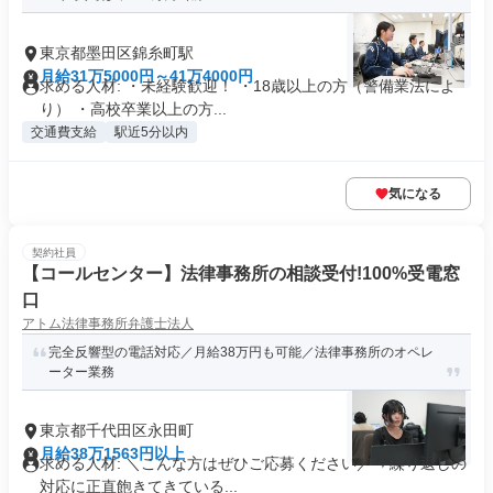
東京都墨田区錦糸町駅
月給31万5000円～41万4000円
求める人材: ・未経験歓迎！ ・18歳以上の方（警備業法によ
り） ・高校卒業以上の方...
交通費支給
駅近5分以内
気になる
契約社員
【コールセンター】法律事務所の相談受付!100%受電窓
口
アトム法律事務所弁護士法人
完全反響型の電話対応／月給38万円も可能／法律事務所のオペレ
ーター業務
東京都千代田区永田町
月給38万1563円以上
求める人材: ＼こんな方はぜひご応募ください／ ✧繰り返しの
対応に正直飽きてきている...