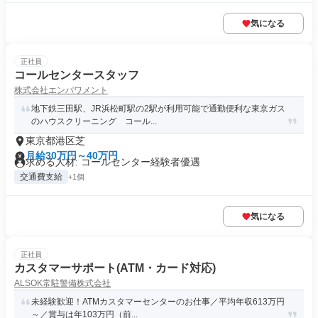
気になる
正社員
コールセンタースタッフ
株式会社エンパワメント
地下鉄三田駅、JR浜松町駅の2駅が利用可能で通勤便利な東京ガス
のハウスクリーニング コール...
東京都港区芝
月給30万円～40万円
求める人材: コールセンター経験者優遇
交通費支給
+1個
気になる
正社員
カスタマーサポート(ATM・カード対応)
ALSOK常駐警備株式会社
未経験歓迎！ATMカスタマーセンターのお仕事／平均年収613万円
～／賞与は年103万円（前...