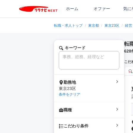
ホーム
オファー
気に
転職・求人トップ
/
東京都
/
東京23区
/
経営
転
キーワード
628
こだ
勤務地
東京23区
条件をクリア
職種
こだわり条件