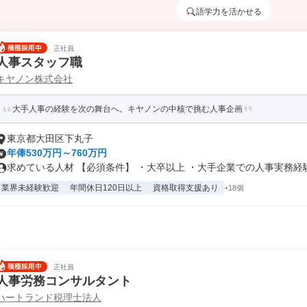
語学力を活かせる
正社員
人事スタッフ職
キヤノン株式会社
大手人事の経験を次の舞台へ。キヤノンの中核で挑む人事企画
東京都大田区下丸子
年俸530万円～760万円
求めている人材 【必須条件】 ・大卒以上 ・大手企業での人事実務経験5
業界未経験歓迎
年間休日120日以上
資格取得支援あり
+18個
正社員
人事労務コンサルタント
ハートランド税理士法人