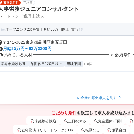
正社員
人事労務ジュニアコンサルタント
ハートランド税理士法人
オープニング2次募集｜月給35万円以上+賞与
〒141-0022東京都品川区東五反田
月給35万円～83万3300円
求めている人材 ━━━━━━━━━━━━━━━━━━ ➢ 必須条件 ━.
業界未経験歓迎
年間休日120日以上
経験不問
+16個
この企業の類似求人を見る
こだわり条件
を設定して求人を絞り込みま
未経験者歓迎
土日祝休み
完全週休2日制
在宅勤務（リモートワーク）OK
転勤なし
服装自由