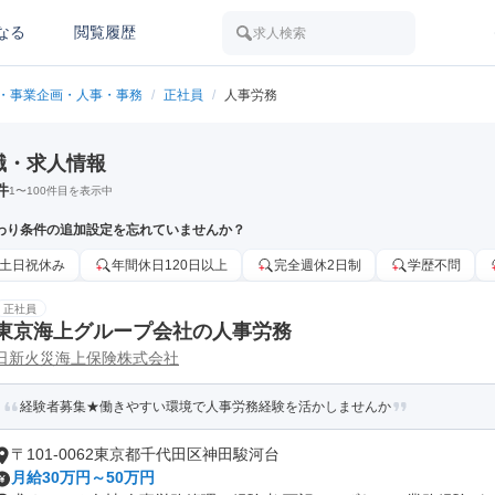
なる
閲覧履歴
求人検索
・事業企画・人事・事務
/
正社員
/
人事労務
職・求人情報
件
1
〜
100
件目を表示中
わり条件の追加設定を忘れていませんか？
土日祝休み
年間休日120日以上
完全週休2日制
学歴不問
正社員
東京海上グループ会社の人事労務
日新火災海上保険株式会社
経験者募集★働きやすい環境で人事労務経験を活かしませんか
〒101-0062東京都千代田区神田駿河台
月給30万円～50万円