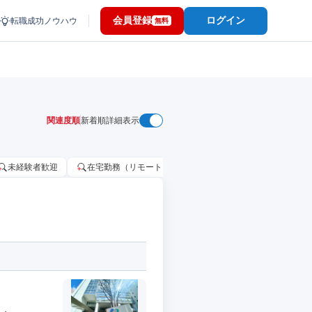
会員登録
ログイン
転職成功ノウハウ
無料
関連度順
新着順
詳細表示
未経験者歓迎
在宅勤務（リモートワーク）OK
家賃補助・住宅手当