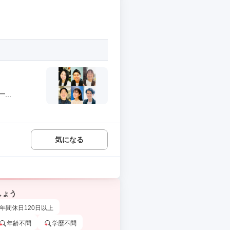
..
気になる
しょう
年間休日120日以上
年齢不問
学歴不問