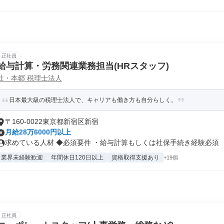
正社員
給与計算・労務関連業務担当(HRスタッフ)
辻・本郷 税理士法人
日本最大級の税理士法人で、キャリアも働き方も自分らしく。
〒160-0022東京都新宿区新宿
月給28万6000円以上
求めている人材 ◆必須要件 ・給与計算もしくは社保手続き経験必須 ・労
業界未経験歓迎
年間休日120日以上
資格取得支援あり
+19個
正社員