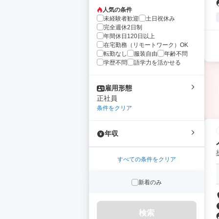
人気の条件
未経験者歓迎
土日祝休み
完全週休2日制
年間休日120日以上
在宅勤務（リモートワーク）OK
転勤なし
服装自由
年齢不問
学歴不問
語学力を活かせる
雇用形態
正社員
条件をクリア
年収
すべての条件をクリア
新着のみ
検索