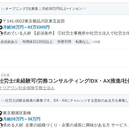
オープニング2次募集｜月給38万円以上+インセン
〒141-0022東京都品川区東五反田
月給38万円～83万3300円
求めている人材 【必須条件】 ①社労士事務所や社労士法人で社労士/社労
歩合給あり
年間休日120日以上
学歴不問
転勤なし
+16個
正社員
社労士/未経験可/労務コンサルティング/DX・AX推進/
クリアワン社会保険労務士法人
社労士試験合格者の募集です。DX・AXにチャレンジする意欲のある方を募集
東京都港区新橋
月給28万円～38万円
求める人材: 企業の組織づくり・企業の成長に興味がある方 サービス..