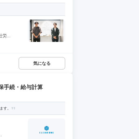
...
気になる
社保手続・給与計算
します。
.