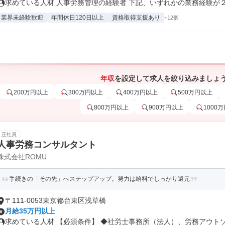
求めている人材 人事労務管理の経験者 下記、いずれかの業務経験が２年
業界未経験歓迎
年間休日120日以上
資格取得支援あり
+12個
年収
を設定して求人を絞り込みましょ
200万円以上
300万円以上
400万円以上
500万円以上
800万円以上
900万円以上
1000
正社員
人事労務コンサルタント
株式会社ROMU
手続きの「その先」へステップアップ。努力は給料でしっかり還元
〒111-0053東京都台東区浅草橋
月給35万円以上
求めている人材 【必須条件】 ◆社労士事務所（法人）、労務アウトソー