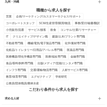
九州・沖縄
職種から求人を探す
営業
企画/マーケティング/カスタマーサクセス/サポート
コーポレートスタッフ
SCM/生産管理/購買/物流
事務/受付/秘書/翻訳
小売販売/流通
サービス/接客
飲食
コンサル/士業/リサーチャー
IT
クリエイティブ/デザイン職
建築/土木/プラント専門職
不動産専門職
機械/電気/電子製品専門職
化学/素材専門職
化粧品/トイレタリー/日用品/アパレル専門職
医薬品専門職
医療機器/理化学機器専門職
医療/福祉専門職
金融専門職
食品/香料/飼料専門職
出版/メディア/芸能/エンタメ専門職
インフラ専門職
交通/運輸/物流専門職
人材サービス専門職
教育/保育専門職
エグゼクティブ
学術研究
公務員/団体職員/農林水産
こだわり条件から求人を探す
求める人材