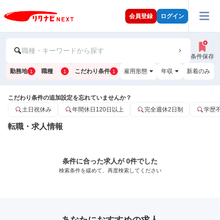
会員登録
ログイン
職種・キーワードから探す
条件保存
勤務地
職種
こだわり条件
雇用形態
年収
新着のみ
1
1
1
こだわり条件の追加設定を忘れていませんか？
土日祝休み
年間休日120日以上
完全週休2日制
学歴
転職・求人情報
条件に合った求人が 0件でした
検索条件を緩めて、再度検索してください