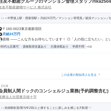
住友不動産グループのマンション管理スタッフ/hka2504
住友不動産建物サービス 株式会社
＜中野坂上駅・西新宿駅＞月給24万円／マンション管理員／築浅マンション／社保
〒160-0023東京都新宿区
月給24万円
資格 ――こんな方をお待ちしています！ ◎「人の役に立ちたい」という
60代も応募可
資格取得支援あり
介護休暇あり
学歴不問
+6個
この企業の類似求人を見る
正社員
会員制人間ドックのコンシェルジュ業務(予約調整含む)
医療法人社団東京桜十字
未経験歓迎/賞与年2回/人と接することに楽しみを感じる方歓迎