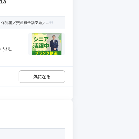
1a
完備／交通費全額支給／...
想...
気になる