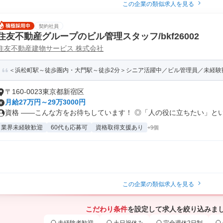
この企業の類似求人を見る
契約社員
住友不動産グループのビル管理スタッフ/bkf26002
住友不動産建物サービス 株式会社
＜浜松町駅～徒歩圏内・大門駅～徒歩2分＞シニア活躍中／ビル管理員／未経験歓迎
〒160-0023東京都新宿区
月給27万円～29万3000円
資格 ――こんな方をお待ちしています！ ◎「人の役に立ちたい」という
業界未経験歓迎
60代も応募可
資格取得支援あり
+9個
この企業の類似求人を見る
こだわり条件
を設定して求人を絞り込みま