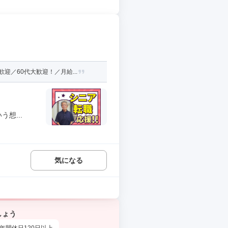
／60代大歓迎！／月給...
想...
気になる
しょう