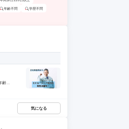
年間休日120日以上
年齢不問
学歴不問
...
気になる