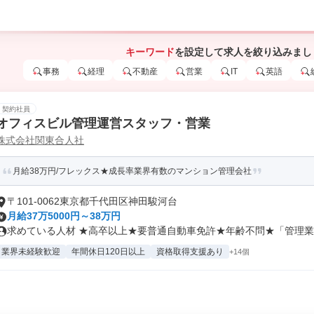
キーワード
を設定して求人を絞り込みまし
事務
経理
不動産
営業
IT
英語
契約社員
オフィスビル管理運営スタッフ・営業
株式会社関東合人社
月給38万円/フレックス★成長率業界有数のマンション管理会社
〒101-0062東京都千代田区神田駿河台
月給37万5000円～38万円
求めている人材 ★高卒以上★要普通自動車免許★年齢不問★「管理業務
業界未経験歓迎
年間休日120日以上
資格取得支援あり
+14個