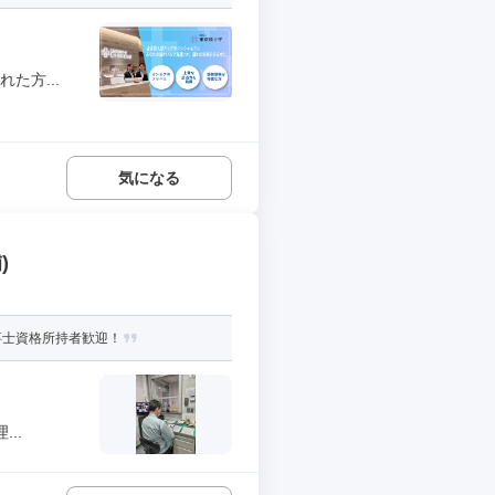
た方...
気になる
)
事士資格所持者歓迎！
..