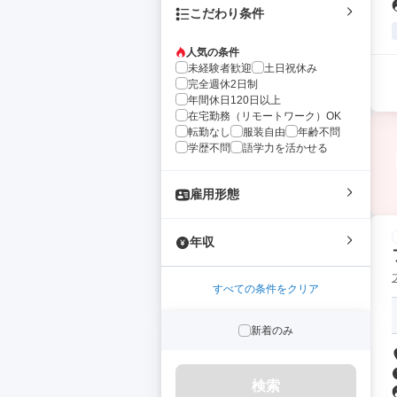
こだわり条件
人気の条件
未経験者歓迎
土日祝休み
完全週休2日制
年間休日120日以上
在宅勤務（リモートワーク）OK
転勤なし
服装自由
年齢不問
学歴不問
語学力を活かせる
雇用形態
年収
すべての条件をクリア
新着のみ
検索