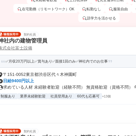
未経験者歓迎
土日祝休み
完全週休2日制
在宅勤務（リモートワーク）OK
転勤なし
服装自由
語学力を活かせる
契約社員
神社内の建物管理員
株式会社富士設備
✅月収20万円以上✅賞与あり✅面接1回のみ✅神社内でのお仕事
〒151-0052東京都渋谷区代々木神園町
日給9400円以上
求めている人材 未経験者歓迎（経験不問） 無資格歓迎（資格不問） 年齢
制服あり
業界未経験歓迎
社員登用あり
60代も応募可
+13個
契約社員