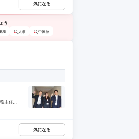
気になる
ょう
総務
人事
中国語
主任...
気になる