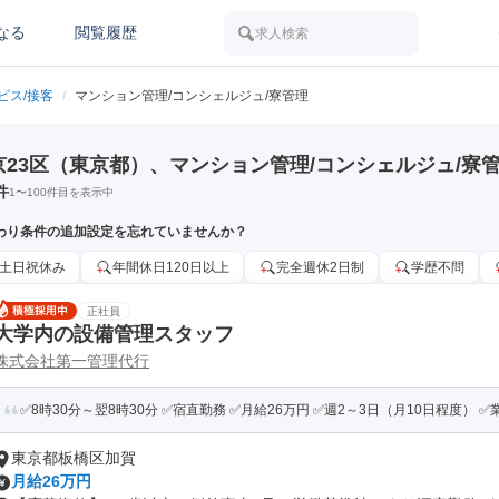
なる
閲覧履歴
求人検索
ビス/接客
/
マンション管理/コンシェルジュ/寮管理
京23区（東京都）、マンション管理/コンシェルジュ/寮
件
1
〜
100
件目を表示中
わり条件の追加設定を忘れていませんか？
土日祝休み
年間休日120日以上
完全週休2日制
学歴不問
正社員
大学内の設備管理スタッフ
株式会社第一管理代行
✅8時30分～翌8時30分 ✅宿直勤務 ✅月給26万円 ✅週2～3日（月10日程度） ✅業
東京都板橋区加賀
月給26万円