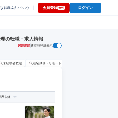
会員登録
ログイン
転職成功ノウハウ
無料
管理の転職・求人情報
関連度順
新着順
詳細表示
未経験者歓迎
在宅勤務（リモートワーク）OK
家賃補助・住宅手当
界未経...