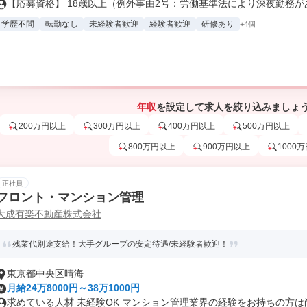
【応募資格】 18歳以上（例外事由2号：労働基準法により深夜勤務がある
学歴不問
転勤なし
未経験者歓迎
経験者歓迎
研修あり
+4個
年収
を設定して求人を絞り込みましょ
200万円以上
300万円以上
400万円以上
500万円以上
800万円以上
900万円以上
1000
正社員
フロント・マンション管理
大成有楽不動産株式会社
残業代別途支給！大手グループの安定待遇/未経験者歓迎！
東京都中央区晴海
月給24万8000円～38万1000円
求めている人材 未経験OK マンション管理業界の経験をお持ちの方は尚歓