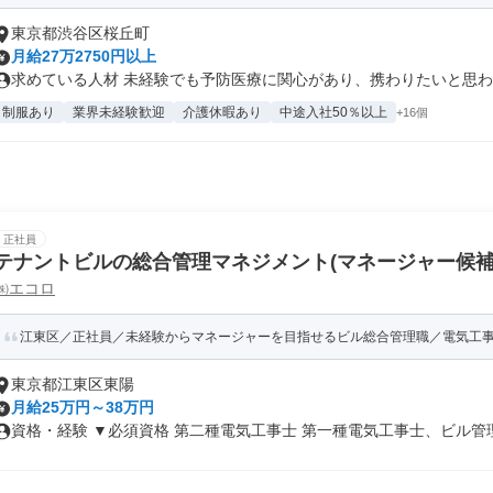
東京都渋谷区桜丘町
月給27万2750円以上
求めている人材 未経験でも予防医療に関心があり、携わりたいと思われ
制服あり
業界未経験歓迎
介護休暇あり
中途入社50％以上
+16個
正社員
テナントビルの総合管理マネジメント(マネージャー候補
㈱エコロ
江東区／正社員／未経験からマネージャーを目指せるビル総合管理職／電気工
東京都江東区東陽
月給25万円～38万円
資格・経験 ▼必須資格 第二種電気工事士 第一種電気工事士、ビル管理.