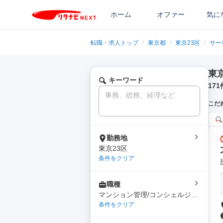
ホーム
オファー
気に
転職・求人トップ
/
東京都
/
東京23区
/
サー
東
キーワード
171
こだ
勤務地
東京23区
条件をクリア
職種
マンション管理/コンシェルジュ/
寮管理
条件をクリア