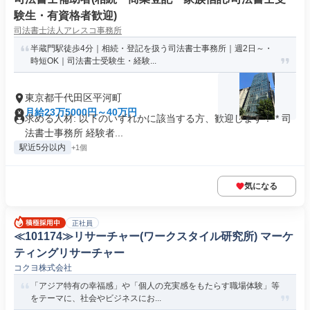
験生・有資格者歓迎)
司法書士法人アレスコ事務所
半蔵門駅徒歩4分｜相続・登記を扱う司法書士事務所｜週2日～・
時短OK｜司法書士受験生・経験...
東京都千代田区平河町
月給23万5000円～40万円
求める人材: 以下のいずれかに該当する方、歓迎します！ * 司
法書士事務所 経験者...
駅近5分以内
+1個
気になる
正社員
≪101174≫リサーチャー(ワークスタイル研究所) マーケ
ティングリサーチャー
コクヨ株式会社
「アジア特有の幸福感」や「個人の充実感をもたらす職場体験」等
をテーマに、社会やビジネスにお...