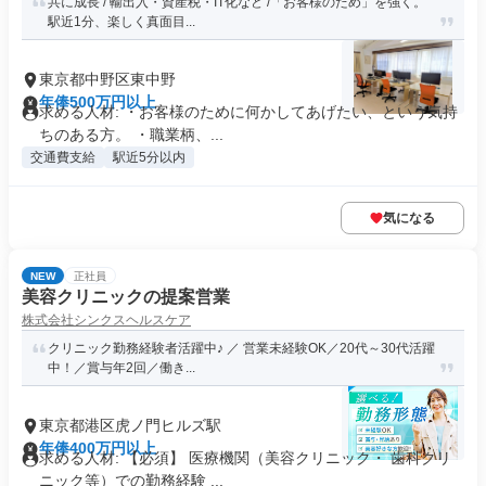
共に成長 / 輸出入・資産税・IT化など /「お客様のため」を強く。
駅近1分、楽しく真面目...
東京都中野区東中野
年俸500万円以上
求める人材: ・お客様のために何かしてあげたい、という気持
ちのある方。 ・職業柄、...
交通費支給
駅近5分以内
気になる
NEW
正社員
美容クリニックの提案営業
株式会社シンクスヘルスケア
クリニック勤務経験者活躍中♪ ／ 営業未経験OK／20代～30代活躍
中！／賞与年2回／働き...
東京都港区虎ノ門ヒルズ駅
年俸400万円以上
求める人材: 【必須】 医療機関（美容クリニック・ 歯科クリ
ニック等）での勤務経験 ...