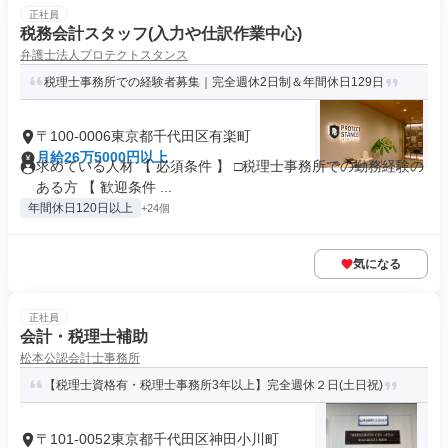
正社員
税務会計スタッフ(入力や仕訳作業中心)
弁護士法人プロテクトスタンス
税理士事務所での経験者募集｜完全週休2日制＆年間休日129日
〒100-0006東京都千代田区有楽町
月給26万5000円以上
求めている人材 【 必須条件 】 □税理士事務所での勤務経験の
ある方 【 歓迎条件 ...
年間休日120日以上
+24個
気になる
正社員
会計・税理士補助
松本公認会計士事務所
【税理士資格有・税理士事務所3年以上】完全週休２日(土日祝)
〒101-0052東京都千代田区神田小川町