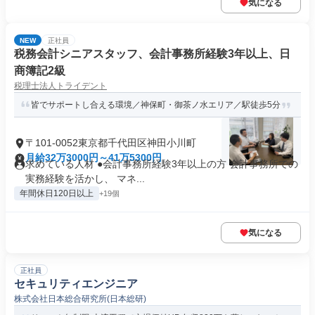
気になる
NEW
正社員
税務会計シニアスタッフ、会計事務所経験3年以上、日
商簿記2級
税理士法人トライデント
皆でサポートし合える環境／神保町・御茶ノ水エリア／駅徒歩5分
〒101-0052東京都千代田区神田小川町
月給32万3000円～41万5300円
求めている人材 ●会計事務所経験3年以上の方 会計事務所での
実務経験を活かし、 マネ...
年間休日120日以上
+19個
気になる
正社員
セキュリティエンジニア
株式会社日本総合研究所(日本総研)