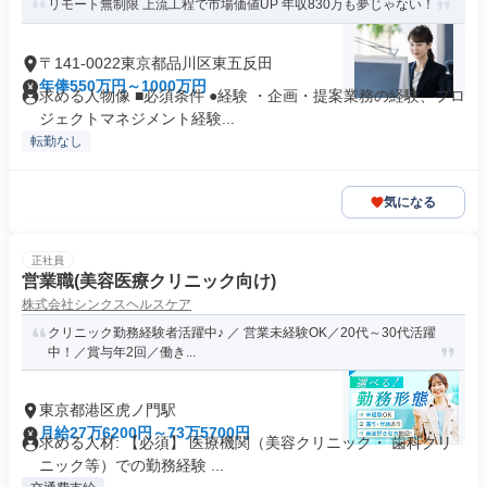
リモート無制限 上流工程で市場価値UP 年収830万も夢じゃない！
〒141-0022東京都品川区東五反田
年俸550万円～1000万円
求める人物像 ■必須条件 ●経験 ・企画・提案業務の経験、プロ
ジェクトマネジメント経験...
転勤なし
気になる
正社員
営業職(美容医療クリニック向け)
株式会社シンクスヘルスケア
クリニック勤務経験者活躍中♪ ／ 営業未経験OK／20代～30代活躍
中！／賞与年2回／働き...
東京都港区虎ノ門駅
月給27万6200円～73万5700円
求める人材: 【必須】 医療機関（美容クリニック・ 歯科クリ
ニック等）での勤務経験 ...