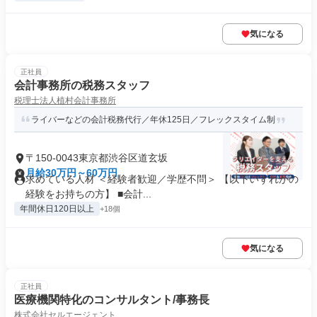
気になる
正社員
会計事務所の税務スタッフ
税理士法人植村会計事務所
ライバーなどの会計税務代行／年休125日／フレックスタイム制
〒150-0043東京都渋谷区道玄坂
月給30万円～60万円
求めている人材 ＜経験者歓迎／学歴不問＞ 【以下いずれかの
経験をお持ちの方】 ■会計...
年間休日120日以上
+18個
気になる
正社員
医療機関特化のコンサルタント/事務長
株式会社セルエージェント