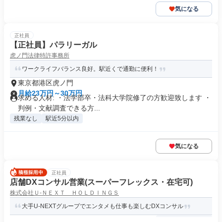
気になる
正社員
【正社員】パラリーガル
虎ノ門法律特許事務所
ワークライフバランス良好。駅近くで通勤に便利！
東京都港区虎ノ門
月給23万円～30万円
求める人材: ・法学部卒・法科大学院修了の方歓迎致します ・
判例・文献調査できる方...
残業なし
駅近5分以内
気になる
正社員
店舗DXコンサル営業(スーパーフレックス・在宅可)
株式会社Ｕ‐ＮＥＸＴ ＨＯＬＤＩＮＧＳ
大手U-NEXTグループでエンタメも仕事も楽しむDXコンサル