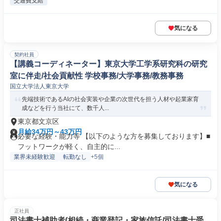
交通費支給
気になる
契約社員
【講義コーディネーター】東京大学工学系研究科の研究
室に伴走/社会貢献性 学校事務/大学事務/教務事務
国立大学法人東京大学
先端技術であるAIの社会実装や企業の次世代を担う人材や起業家育
成などを行う当社にて、数千人...
東京都文京区
月給34万円～43万円
必要な経験・能力等 【以下のような方を募集しております】■
フットワークが軽く、自主的に...
業界未経験歓迎
転勤なし
+5個
気になる
正社員
司法書士補助者(相続・商業登記・家族信託/司法書士受