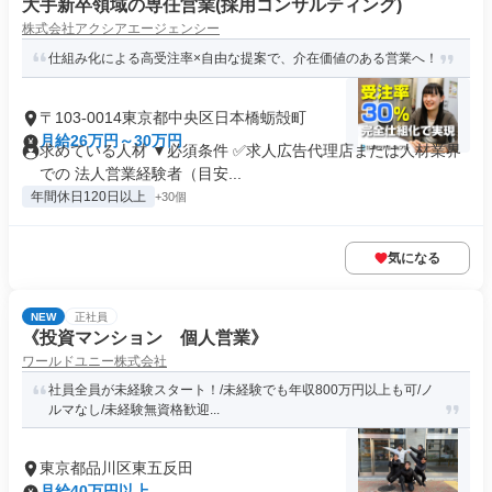
大手新卒領域の専任営業(採用コンサルティング)
株式会社アクシアエージェンシー
仕組み化による高受注率×自由な提案で、介在価値のある営業へ！
〒103-0014東京都中央区日本橋蛎殻町
月給26万円～30万円
求めている人材 ▼必須条件 ✅求人広告代理店または人材業界
での 法人営業経験者（目安...
年間休日120日以上
+30個
気になる
NEW
正社員
《投資マンション 個人営業》
ワールドユニー株式会社
社員全員が未経験スタート！/未経験でも年収800万円以上も可/ノ
ルマなし/未経験無資格歓迎...
東京都品川区東五反田
月給40万円以上