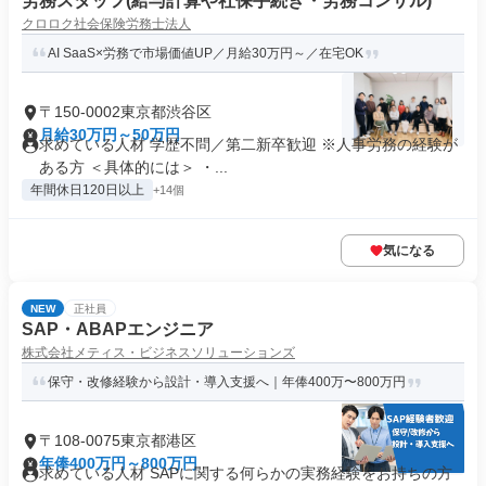
労務スタッフ(給与計算や社保手続き・労務コンサル)
クロロク社会保険労務士法人
AI SaaS×労務で市場価値UP／月給30万円～／在宅OK
〒150-0002東京都渋谷区
月給30万円～50万円
求めている人材 学歴不問／第二新卒歓迎 ※人事労務の経験が
ある方 ＜具体的には＞ ・...
年間休日120日以上
+14個
気になる
NEW
正社員
SAP・ABAPエンジニア
株式会社メティス・ビジネスソリューションズ
保守・改修経験から設計・導入支援へ｜年俸400万〜800万円
〒108-0075東京都港区
年俸400万円～800万円
求めている人材 SAPに関する何らかの実務経験をお持ちの方