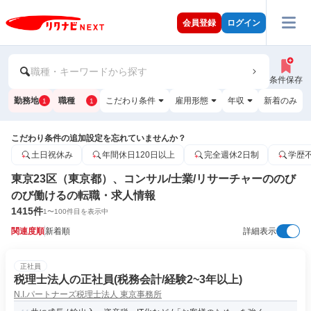
会員登録
ログイン
職種・キーワードから探す
条件保存
勤務地
職種
こだわり条件
雇用形態
年収
新着のみ
1
1
こだわり条件の追加設定を忘れていませんか？
土日祝休み
年間休日120日以上
完全週休2日制
学歴
東京23区（東京都）、コンサル/士業/リサーチャーののび
のび働けるの転職・求人情報
1415
件
1
〜
100
件目を表示中
関連度順
新着順
詳細表示
正社員
税理士法人の正社員(税務会計/経験2~3年以上)
N.I.パートナーズ税理士法人 東京事務所