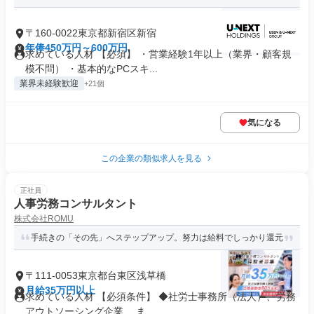
〒160-0022東京都新宿区新宿
年俸450万円～600万円
求めている人材 【必須】 ・営業経験1年以上（業界・顧客規
模不問） ・基本的なPCスキ...
業界未経験歓迎
+21個
気になる
この企業の類似求人を見る
正社員
人事労務コンサルタント
株式会社ROMU
手続きの「その先」へステップアップ。努力は給料でしっかり還元
〒111-0053東京都台東区浅草橋
月給35万円以上
求めている人材 【必須条件】 ◆社労士事務所（法人）、労務
アウトソーシング企業、 ま...