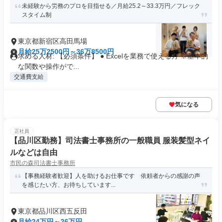
未経験から労務のプロを目指せる／月給25.2～33.3万円／フレック
スタイム制
東京都新宿区高田馬場
月給25万2500円～36万8500円
求める人材: 【必須条件】 ● Excelを業務で使える方 ※基本的
な関数や操作がで...
交通費支給
気になる
正社員
【品川区勤務】司法書士事務所の一般職員 服装髪型ネイ
ルなどは自由
市民の森司法書士事務所
【事務経験者歓迎】人を助けるお仕事です 依頼者からの感謝の声
を感じたい方、お待ちしています...
東京都品川区西五反田
月給24万円～26万円