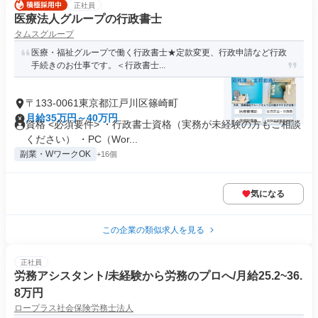
正社員
医療法人グループの行政書士
タムスグループ
医療・福祉グループで働く行政書士★定款変更、行政申請など行政
手続きのお仕事です。＜行政書士...
〒133-0061東京都江戸川区篠崎町
月給35万円～40万円
資格 <必須要件> ・行政書士資格（実務が未経験の方もご相談
ください） ・PC（Wor...
副業・WワークOK
+16個
気になる
この企業の類似求人を見る
正社員
労務アシスタント/未経験から労務のプロへ/月給25.2~36.
8万円
ロープラス社会保険労務士法人