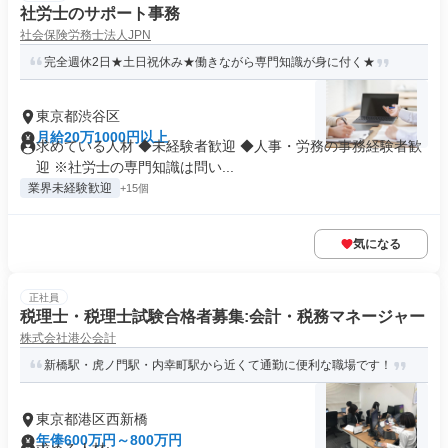
社労士のサポート事務
社会保険労務士法人JPN
完全週休2日★土日祝休み★働きながら専門知識が身に付く★
東京都渋谷区
月給20万1000円以上
求めている人材 ◆未経験者歓迎 ◆人事・労務の事務経験者歓
迎 ※社労士の専門知識は問い...
業界未経験歓迎
+15個
気になる
正社員
税理士・税理士試験合格者募集:会計・税務マネージャー
株式会社港公会計
新橋駅・虎ノ門駅・内幸町駅から近くて通勤に便利な職場です！
東京都港区西新橋
年俸600万円～800万円