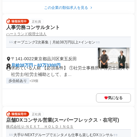
この企業の類似求人を見る
正社員
人事労務コンサルタント
ハートランド税理士法人
オープニング2次募集｜月給38万円以上+インセン
〒141-0022東京都品川区東五反田
月給38万円～83万3300円
求めている人材 【必須条件】 ①社労士事務所や社労士法人で
社労士/社労士補助として、ま...
歩合給あり
+19個
気になる
正社員
店舗DXコンサル営業(スーパーフレックス・在宅可)
株式会社Ｕ‐ＮＥＸＴ ＨＯＬＤＩＮＧＳ
大手U-NEXTグループでエンタメも仕事も楽しむDXコンサル