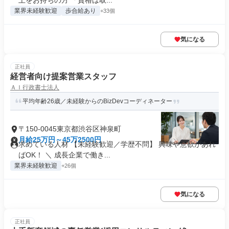
上をお持ちの方 「資格は取...
業界未経験歓迎
歩合給あり
+33個
気になる
正社員
経営者向け提案営業スタッフ
ＡＩ行政書士法人
平均年齢26歳／未経験からのBizDevコーディネーター
〒150-0045東京都渋谷区神泉町
月給25万円～45万2500円
求めている人材 【未経験歓迎／学歴不問】 興味や意欲があれ
ばOK！ ＼ 成長企業で働き...
業界未経験歓迎
+26個
気になる
正社員