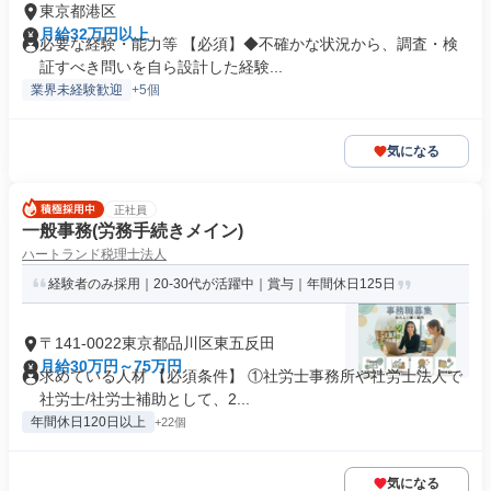
東京都港区
月給32万円以上
必要な経験・能力等 【必須】◆不確かな状況から、調査・検
証すべき問いを自ら設計した経験...
業界未経験歓迎
+5個
気になる
正社員
一般事務(労務手続きメイン)
ハートランド税理士法人
経験者のみ採用｜20-30代が活躍中｜賞与｜年間休日125日
〒141-0022東京都品川区東五反田
月給30万円～75万円
求めている人材 【必須条件】 ①社労士事務所や社労士法人で
社労士/社労士補助として、2...
年間休日120日以上
+22個
気になる