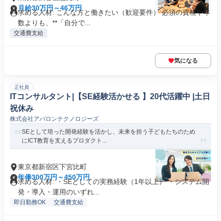
月給30万円～46万円
求める人材: こんな方と働きたい（歓迎要件） 必須の資格や年
数よりも、**「自分で...
交通費支給
気になる
正社員
ITコンサルタント|【SE経験活かせる 】20代活躍中 |土日
祝休み
株式会社アバロンテクノロジーズ
SEとして培った開発経験を活かし、未来を担う子どもたちのため
にICT教育を支えるプロダクト...
東京都新宿区下宮比町
年俸300万円～450万円
求める人材: ・SEとしての実務経験（1年以上） ・システム開
発・導入・運用のいずれ...
即日勤務OK
交通費支給