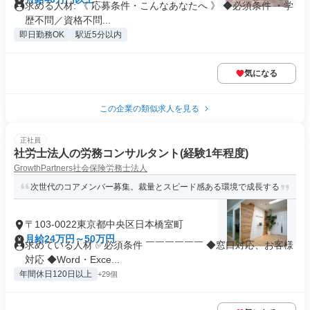
求める人材: 《 応募条件・こんなあなたへ 》 ◆必須条件 ・学
歴不問／資格不問...
即日勤務OK
駅近5分以内
気になる
この企業の類似求人を見る
正社員
社労士法人の労務コンサルタント(経験1年程度)
GrowthPartners社会保険労務士法人
次世代のコアメンバー募集。裁量とスピード感ある環境で成長する
〒103-0022東京都中央区日本橋室町
月給24万円～50万円
求めている人材 ✅必須条件 ￣￣￣￣￣￣ ◆窓口対応、お客様
対応 ◆Word・Exce...
年間休日120日以上
+29個