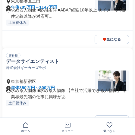
東京都港区三田
年俸705万円～1147万円
求める人物像 ■必須条件 ■ABAP経験10年以上 ★イメージ?要
件定義以降が対応可...
土日祝休み
気になる
正社員
データサイエンティスト
株式会社ギーカーズラボ
東京都新宿区
年俸350万円～800万円
求める人物像 ■求める人物像 【当社で活躍できる人物像】 ◎
業界最先端の仕事に興味があ...
土日祝休み
気になる
ホーム
オファー
気になる