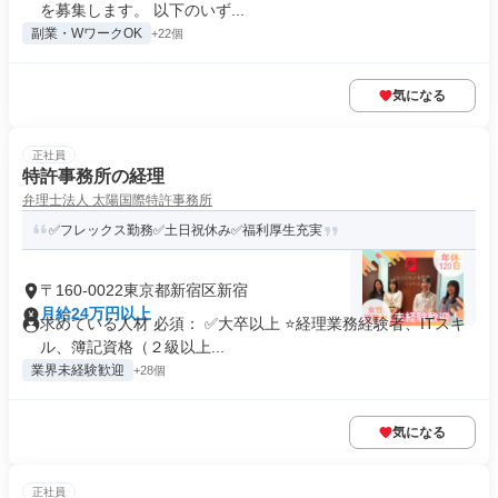
を募集します。 以下のいず...
副業・WワークOK
+22個
気になる
正社員
特許事務所の経理
弁理士法人 太陽国際特許事務所
✅フレックス勤務✅土日祝休み✅福利厚生充実
〒160-0022東京都新宿区新宿
月給24万円以上
求めている人材 必須： ✅大卒以上 ⭐経理業務経験者、ITスキ
ル、簿記資格（２級以上...
業界未経験歓迎
+28個
気になる
正社員