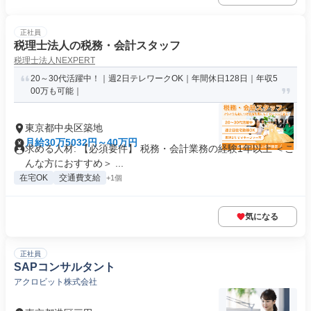
正社員
税理士法人の税務・会計スタッフ
税理士法人NEXPERT
20～30代活躍中！｜週2日テレワークOK｜年間休日128日｜年収5
00万も可能｜
東京都中央区築地
月給30万5032円～40万円
求める人材: 【必須要件】 税務・会計業務の経験1年以上 ＜こ
んな方におすすめ＞ ...
在宅OK
交通費支給
+1個
気になる
正社員
SAPコンサルタント
アクロビット株式会社