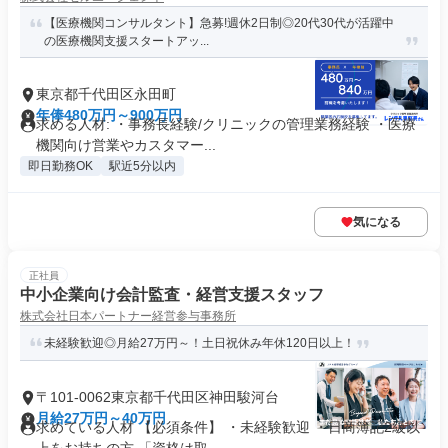
【医療機関コンサルタント】急募!週休2日制◎20代30代が活躍中
の医療機関支援スタートアッ...
東京都千代田区永田町
年俸480万円～900万円
求める人材: ・事務長経験/クリニックの管理業務経験 ・医療
機関向け営業やカスタマー...
即日勤務OK
駅近5分以内
気になる
正社員
中小企業向け会計監査・経営支援スタッフ
株式会社日本パートナー経営参与事務所
未経験歓迎◎月給27万円～！土日祝休み年休120日以上！
〒101-0062東京都千代田区神田駿河台
月給27万円～40万円
求めている人材 【必須条件】 ・未経験歓迎 ・日商簿記2級以