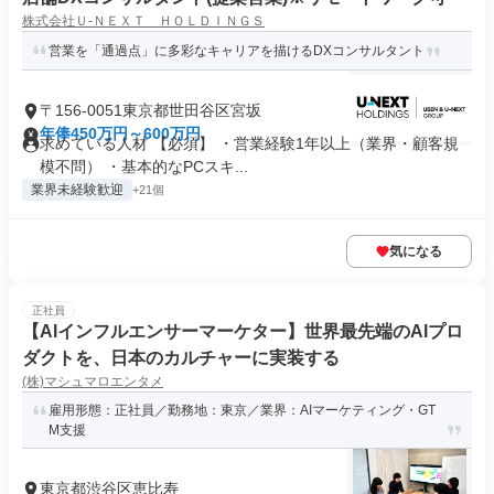
株式会社Ｕ‐ＮＥＸＴ ＨＯＬＤＩＮＧＳ
営業を「通過点」に多彩なキャリアを描けるDXコンサルタント
〒156-0051東京都世田谷区宮坂
年俸450万円～600万円
求めている人材 【必須】 ・営業経験1年以上（業界・顧客規
模不問） ・基本的なPCスキ...
業界未経験歓迎
+21個
気になる
正社員
【AIインフルエンサーマーケター】世界最先端のAIプロ
ダクトを、日本のカルチャーに実装する
(株)マシュマロエンタメ
雇用形態：正社員／勤務地：東京／業界：AIマーケティング・GT
M支援
東京都渋谷区恵比寿