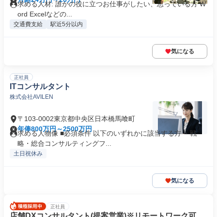
求める人材: 誰かの役に立つお仕事がしたい、思っている方 W
ord Excelなどの...
交通費支給
駅近5分以内
気になる
正社員
ITコンサルタント
株式会社AVILEN
〒103-0002東京都中央区日本橋馬喰町
年俸800万円～2500万円
求める人物像 ■必須条件 以下のいずれかに該当する方 ・戦
略・総合コンサルティングフ...
土日祝休み
気になる
正社員
店舗DXコンサルタント(提案営業)※リモートワーク可