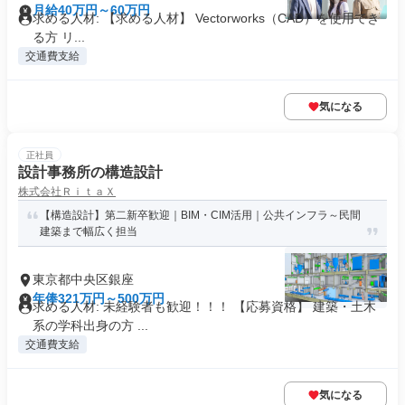
月給40万円～60万円
求める人材: 【求める人材】 Vectorworks（CAD）を使用でき
る方 リ...
交通費支給
気になる
正社員
設計事務所の構造設計
株式会社ＲｉｔａＸ
【構造設計】第二新卒歓迎｜BIM・CIM活用｜公共インフラ～民間
建築まで幅広く担当
東京都中央区銀座
年俸321万円～500万円
求める人材: 未経験者も歓迎！！！ 【応募資格】 建築・土木
系の学科出身の方 ...
交通費支給
気になる