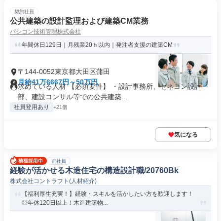
契約社員
公共建築の設計監理および建築CM業務
パシコン技術管理株式会社
年間休日129日｜月残業20ｈ以内｜発注者支援の建築CM
〒144-0052東京都大田区蒲田
月給41万6667円～50万円
求めている人材 【必須要件】 ・設計事務所、ゼネコン設計
部、建設コンサル等での公共建築...
社員登用あり
+21個
気になる
正社員
経験が活かせる木造住宅の構造設計職/20760Bk
株式会社コントラフト(人材紹介)
【福利厚生充実！】経験・スキルを活かしたい方を歓迎します！
◎年休120日以上！木造建築物...