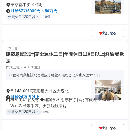
東京都中央区晴海
月給37万5000円～50万円
年間休日120日以上
+10個
気になる
正社員
建築意匠設計|完全週休二日|年間休日120日以上|経験者歓
迎
株式会社ＳＡＴＯ設計
住宅商業施設など幅広く経験を積むことが出来ます☆
〒143-0016東京都大田区大森北
月給24万円以上
求めている人材 ◆建築学科を専攻された方歓迎 ◇CAD（J
W）の出来る方、実務経験者は...
年間休日120日以上
+15個
気になる