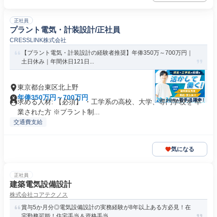
正社員
プラント電気・計装設計/正社員
CRESSLINK株式会社
【プラント電気・計装設計の経験者推奨】年俸350万～700万円｜
土日休み｜年間休日121日...
東京都台東区北上野
年俸350万円～700万円
求める人材: 【必須】 ・工学系の高校、大学、専門学校を 卒
業された方 ※プラント制...
交通費支給
気になる
正社員
建築電気設備設計
株式会社コアテクノス
賞与5か月分◎電気設備設計の実務経験が8年以上ある方必見！在
宅勤務可能！住宅手当＆資格手当...