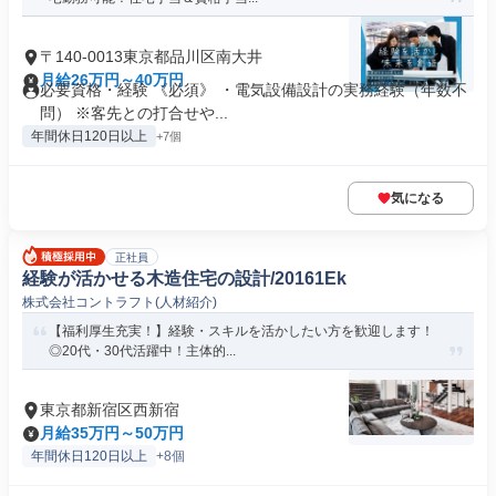
〒140-0013東京都品川区南大井
月給26万円～40万円
必要資格・経験 《必須》 ・電気設備設計の実務経験（年数不
問） ※客先との打合せや...
年間休日120日以上
+7個
気になる
正社員
経験が活かせる木造住宅の設計/20161Ek
株式会社コントラフト(人材紹介)
【福利厚生充実！】経験・スキルを活かしたい方を歓迎します！
◎20代・30代活躍中！主体的...
東京都新宿区西新宿
月給35万円～50万円
年間休日120日以上
+8個