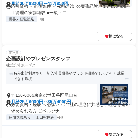
月給30万8320円～41万950円
応募資格 ＜必須条件＞ ●建築設計の実務経験、または建築施
工管理の実務経験 ●一級・二...
業界未経験歓迎
+9個
気になる
正社員
企画設計やプレゼンスタッフ
株式会社ホープス
時差出勤制度あり！新入社員研修やブランド研修でしっかりと成長
できる環境！
〒158-0086東京都世田谷区尾山台
月給25万6000円～35万4000円
必要資格・経験 ＜必須＞ 〇当社の理念に共感し、理想を追い
求められる方 〇ペルソナ...
長期休暇あり
土日祝休み
+1個
気になる