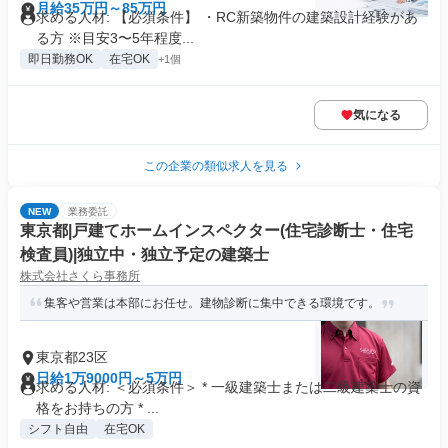
月給35万円～85万円
求める人材: 【必須条件】 ・RC新築物件の建築設計経験があ
る方 ※目安3〜5年程度...
即日勤務OK
在宅OK
+1個
気になる
この企業の類似求人を見る
NEW
業務委託
東京都|戸建てホームインスペクター(住宅診断士・住宅
検査員)|独立中・独立予定の建築士
株式会社さくら事務所
集客や営業は本部にお任せ。建物診断に集中できる環境です。
東京都23区
日給1万9000円～5万円
求める人材: ＜必須条件＞ * 一級建築士または二級建築士の資
格をお持ちの方 * ...
シフト自由
在宅OK