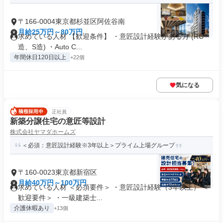
〒166-0004東京都杉並区阿佐谷南
月給25万円～80万円
求めている人材 【歓迎条件】 ・意匠設計経験がある方 (RC
造、S造) ・Auto C...
年間休日120日以上
+22個
気になる
正社員
新築分譲住宅の意匠等設計
株式会社ヤマダホームズ
＜必須：意匠設計経験※3年以上＞プライム上場グループ
〒160-0023東京都新宿区
月給40万円～100万円
求めている人材 ＜必須要件＞ ・意匠設計経験（3年以上） ＜
歓迎要件＞ ・一級建築士...
介護休暇あり
+13個