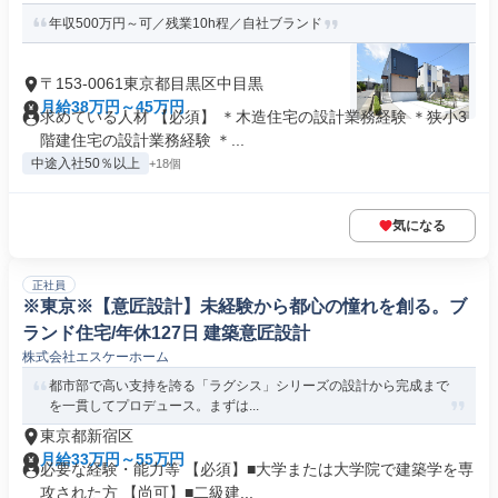
年収500万円～可／残業10h程／自社ブランド
〒153-0061東京都目黒区中目黒
月給38万円～45万円
求めている人材 【必須】 ＊木造住宅の設計業務経験 ＊狭小3
階建住宅の設計業務経験 ＊...
中途入社50％以上
+18個
気になる
正社員
※東京※【意匠設計】未経験から都心の憧れを創る。ブ
ランド住宅/年休127日 建築意匠設計
株式会社エスケーホーム
都市部で高い支持を誇る「ラグシス」シリーズの設計から完成まで
を一貫してプロデュース。まずは...
東京都新宿区
月給33万円～55万円
必要な経験・能力等 【必須】■大学または大学院で建築学を専
攻された方 【尚可】■二級建...