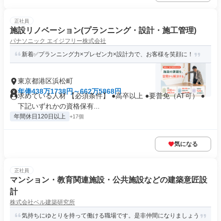
正社員
施設リノベーション(プランニング・設計・施工管理)
パナソニック エイジフリー株式会社
新着✅プランニング力×プレゼン力×設計力で、お客様を笑顔に！
東京都港区浜松町
年俸438万1738円～662万5868円
求めている人材 【必須条件】 ●高卒以上 ●要普免（AT可） ●
下記いずれかの資格保有...
年間休日120日以上
+17個
気になる
正社員
マンション・教育関連施設・公共施設などの建築意匠設
計
株式会社ベル建築研究所
気持ちにゆとりを持って働ける職場です。是非仲間になりましょう