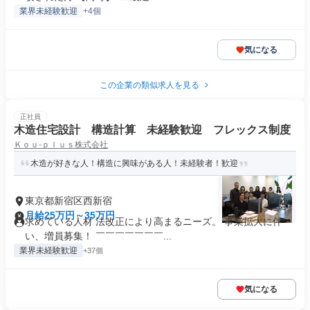
業界未経験歓迎
+4個
気になる
この企業の類似求人を見る
正社員
木造住宅設計 構造計算 未経験歓迎 フレックス制度
Ｋｏｕ‐ｐｌｕｓ株式会社
木造が好きな人！構造に興味がある人！未経験者！歓迎
東京都新宿区西新宿
月給25万円～35万円
求めている人材 法改正により高まるニーズ。 事業拡大に伴
い、増員募集！ ￣￣￣￣￣￣￣...
業界未経験歓迎
+37個
気になる