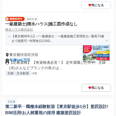
気になる
契約社員
一級建築士|積水ハウス|施工図作成なし
積水ハウス株式会社
【東京都内中心】✅一級建築士・一級建築施工管理技士✅最長73歳
まで就業可✅年間休日129日...
東京都渋谷区渋谷
年俸540万円
【応募資格】 【有資格者必見！】 定年退職した方や、主婦
(夫)さんなどブランクの長さは...
主婦・主夫歓迎
+8個
気になる
正社員
第二新卒・職種未経験歓迎【東京駅徒歩1分】意匠設計/
BIM活用/お人柄重視の採用 建築意匠設計