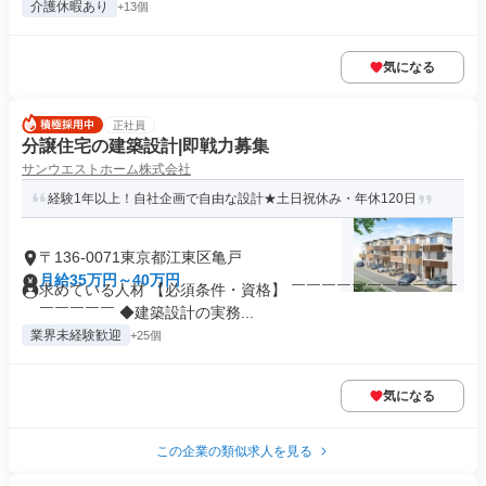
介護休暇あり
+13個
気になる
正社員
分譲住宅の建築設計|即戦力募集
サンウエストホーム株式会社
経験1年以上！自社企画で自由な設計★土日祝休み・年休120日
〒136-0071東京都江東区亀戸
月給35万円～40万円
求めている人材 【必須条件・資格】 ￣￣￣￣￣￣￣￣￣￣￣
￣￣￣￣￣ ◆建築設計の実務...
業界未経験歓迎
+25個
気になる
この企業の類似求人を見る