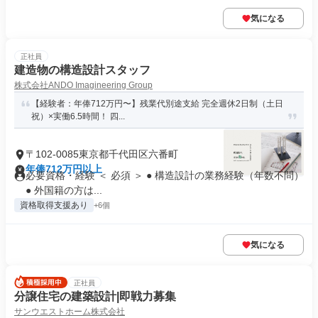
気になる
正社員
建造物の構造設計スタッフ
株式会社ANDO Imagineering Group
【経験者：年俸712万円〜】残業代別途支給 完全週休2日制（土日
祝）×実働6.5時間！ 四...
〒102-0085東京都千代田区六番町
年俸712万円以上
必要資格・経験 ＜ 必須 ＞ ● 構造設計の業務経験（年数不問）
● 外国籍の方は...
資格取得支援あり
+6個
気になる
正社員
分譲住宅の建築設計|即戦力募集
サンウエストホーム株式会社