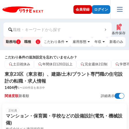
会員登録
ログイン
職種・キーワードから探す
条件保存
勤務地
職種
こだわり条件
雇用形態
年収
新着のみ
1
1
こだわり条件の追加設定を忘れていませんか？
土日祝休み
年間休日120日以上
完全週休2日制
学歴
東京23区（東京都）、建築/土木/プラント専門職の住宅設
計の転職・求人情報
1404
件
1
〜
100
件目を表示中
関連度順
新着順
詳細表示
正社員
マンション・保育園・学校などの設備設計(電気・機械設
備)