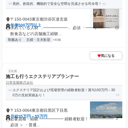
美的、創造的、機能的で安全な空間を完成させる司令塔！
〒150-0043東京都渋谷区道玄坂
年俸500万円以上
求めている人材 ╭━━━━━━╮ 必須 ╰━━ｖ━━━╯ ◎
飲食店などの店舗施工経験...
制服あり
主婦・主夫歓迎
+40個
気になる
正社員
施工も行うエクステリアプランナー
日章造園株式会社
エクステリア設計および現場管理の経験者歓迎！賞与100万円～30
0万の支給実績あり！
〒153-0064東京都目黒区下目黒
月給35万円～55万円
必要資格・経験 ━━━━━━ 経験者歓迎！ ━━━━━━ ＜
必須 ＞ ・普通...