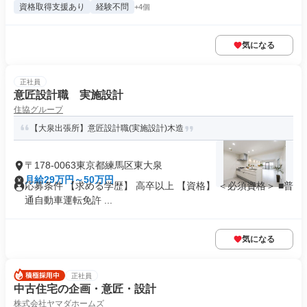
資格取得支援あり
経験不問
+4個
気になる
正社員
意匠設計職 実施設計
住協グループ
【大泉出張所】意匠設計職(実施設計)木造
〒178-0063東京都練馬区東大泉
月給29万円～50万円
応募条件 【求める学歴】 高卒以上 【資格】 ＜必須資格＞ ■普
通自動車運転免許 ...
気になる
正社員
中古住宅の企画・意匠・設計
株式会社ヤマダホームズ