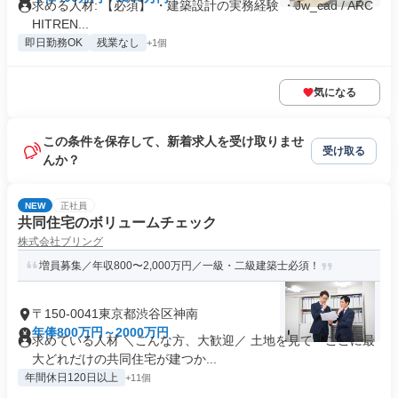
求める人材: 【必須】 ・建築設計の実務経験 ・Jw_cad / ARC
HITREN...
即日勤務OK
残業なし
+1個
気になる
この条件を保存して、新着求人を受け取りませ
受け取る
んか？
NEW
正社員
共同住宅のボリュームチェック
株式会社ブリング
増員募集／年収800〜2,000万円／一級・二級建築士必須！
〒150-0041東京都渋谷区神南
年俸800万円～2000万円
求めている人材 ＼こんな方、大歓迎／ 土地を見て「ここに最
大どれだけの共同住宅が建つか...
年間休日120日以上
+11個