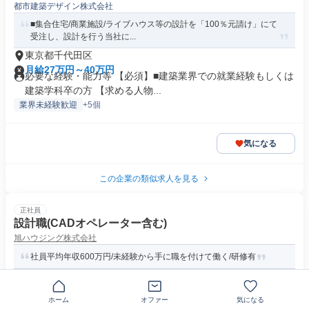
都市建築デザイン株式会社
■集合住宅/商業施設/ライブハウス等の設計を「100％元請け」にて
受注し、設計を行う当社に...
東京都千代田区
月給27万円～40万円
必要な経験・能力等 【必須】■建築業界での就業経験もしくは
建築学科卒の方 【求める人物...
業界未経験歓迎
+5個
気になる
この企業の類似求人を見る
正社員
設計職(CADオペレーター含む)
旭ハウジング株式会社
社員平均年収600万円/未経験から手に職を付けて働く/研修有
東京都新宿区西新宿
ホーム
オファー
気になる
月給26万5000円～30万円