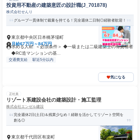
投資用不動産の建築意匠の設計職(J_701878)
株式会社せんり
グループ一貫体制で裁量を持てる！完全週休二日制◎経験者歓迎！
東京都中央区日本橋茅場町
月給67万円～84万円
求める人材: ＜必須条件＞ ◆一級または二級建築士の有資格者
◆RC造マンションの基...
交通費支給
駅近5分以内
気になる
正社員
リゾート系建設会社の建築設計・施工監理
株式会社エンゼル建設
完全週休2日(土日)＆残業少なめ！経験を活かしてリゾート空間を
創る◎
東京都千代田区有楽町