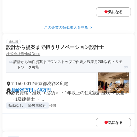
気になる
この企業の類似求人を見る
正社員
設計から提案まで担うリノベーション設計士
株式会社Style&Deco
設計から物件提案までワンストップで伴走／残業月20h以内・リモ
ートワーク可能
〒150-0012東京都渋谷区広尾
月給29万円～60万円
必要資格・経験 ＜必須＞ ・1年以上の住宅設計経験 ＜歓迎＞
・1級建築士 ・...
転勤なし
経験者歓迎
+5個
気になる