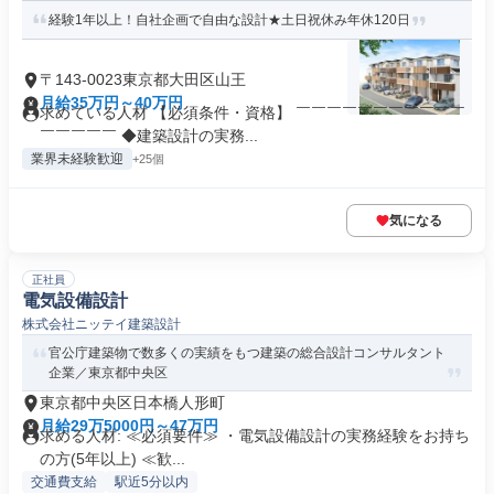
経験1年以上！自社企画で自由な設計★土日祝休み年休120日
〒143-0023東京都大田区山王
月給35万円～40万円
求めている人材 【必須条件・資格】 ￣￣￣￣￣￣￣￣￣￣￣
￣￣￣￣￣ ◆建築設計の実務...
業界未経験歓迎
+25個
気になる
正社員
電気設備設計
株式会社ニッテイ建築設計
官公庁建築物で数多くの実績をもつ建築の総合設計コンサルタント
企業／東京都中央区
東京都中央区日本橋人形町
月給29万5000円～47万円
求める人材: ≪必須要件≫ ・電気設備設計の実務経験をお持ち
の方(5年以上) ≪歓...
交通費支給
駅近5分以内