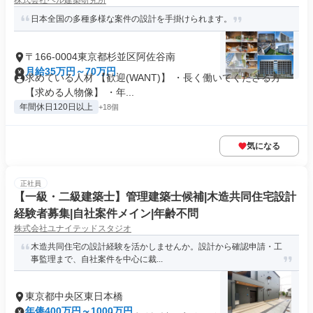
株式会社ベル建築研究所
日本全国の多種多様な案件の設計を手掛けられます。
〒166-0004東京都杉並区阿佐谷南
月給35万円～70万円
求めている人材 【歓迎(WANT)】 ・長く働いてくださる方
【求める人物像】 ・年...
年間休日120日以上
+18個
気になる
正社員
【一級・二級建築士】管理建築士候補|木造共同住宅設計
経験者募集|自社案件メイン|年齢不問
株式会社ユナイテッドスタジオ
木造共同住宅の設計経験を活かしませんか。設計から確認申請・工
事監理まで、自社案件を中心に裁...
東京都中央区東日本橋
年俸400万円～1000万円