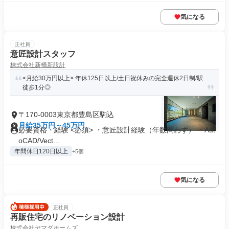
気になる
正社員
意匠設計スタッフ
株式会社新橋新設計
<月給30万円以上> 年休125日以上/土日祝休みの完全週休2日制/駅
徒歩1分◎
〒170-0003東京都豊島区駒込
月給35万円～45万円
必要資格・経験 <必須> ・意匠設計経験（年数問わず） ・Aut
oCAD/Vect...
年間休日120日以上
+5個
気になる
正社員
再販住宅のリノベーション設計
株式会社ヤマダホームズ