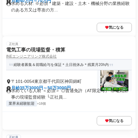
月給40万円～70万円
求める人材: ※必須 * 建築・建設・土木・機械分野の業務経験
のある方又は専攻の方...
気になる
正社員
電気工事の現場監督・積算
INEエンジニアリング株式会社
経験者募集＆前職給与を保証＊土日祝休み＊残業月20h内
〒101-0054東京都千代田区神田錦町
月給35万3000円～50万3000円
求めている人材 ＜必須＞ ◎普通免許（AT限定可） ◎電気工
事の現場監督経験 └正社員...
業界未経験歓迎
+18個
気になる
正社員