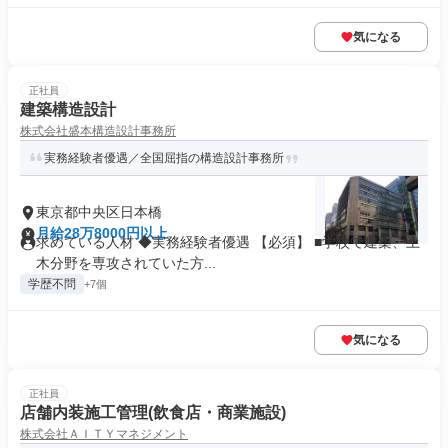
気になる
正社員
建築構造設計
株式会社盛本構造設計事務所
実務経験者優遇／全国屈指の構造設計事務所
東京都中央区日本橋
月給28万8000円以上
求めている人材 ◆実務経験者優遇 【必須】 ■学校で建築、土
木分野を専攻されていた方...
学歴不問
+7個
気になる
正社員
店舗内装施工管理(飲食店・商業施設)
株式会社ＡＩＴＹマネジメント