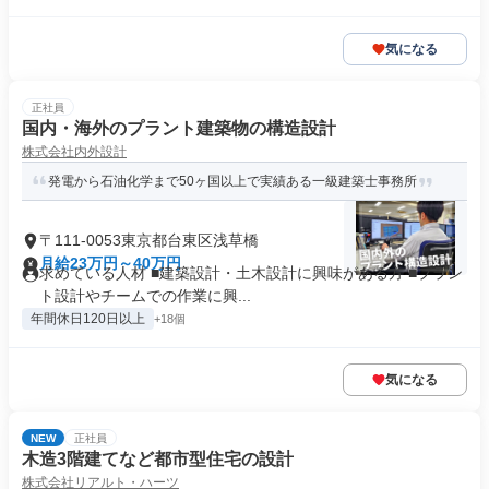
気になる
正社員
国内・海外のプラント建築物の構造設計
株式会社内外設計
発電から石油化学まで50ヶ国以上で実績ある一級建築士事務所
〒111-0053東京都台東区浅草橋
月給23万円～40万円
求めている人材 ■建築設計・土木設計に興味がある方 ■プラン
ト設計やチームでの作業に興...
年間休日120日以上
+18個
気になる
NEW
正社員
木造3階建てなど都市型住宅の設計
株式会社リアルト・ハーツ