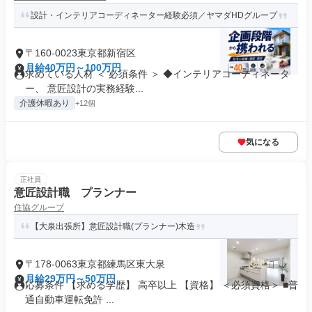
設計・インテリアコーディネーター経験必須／ヤマダHDグループ
〒160-0023東京都新宿区
月給40万円～100万円
求めている人材 ＜ 必須条件 ＞ ◆インテリアコーディネータ
ー、 意匠設計の実務経験...
介護休暇あり
+12個
気になる
正社員
意匠設計職 プランナー
住協グループ
【大泉出張所】意匠設計職(プランナー)木造
〒178-0063東京都練馬区東大泉
月給29万円～50万円
応募条件 【求める学歴】 高卒以上 【資格】 ＜必須資格＞ ■普
通自動車運転免許 ...