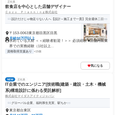
正社員
飲食店を中心とした店舗デザイナー
Ｃｏｚｙ Ｐｌａｎｎｉｎｇ株式会社
設計だけじゃ物足りない人へ【設計～施工まで一貫】完全週休二日
〒153-0063東京都目黒区目黒
月給30万円以上
求めている人材 ＜＜経験者歓迎！＞＞ 必須経験 ■店舗内装業
界での実務経験（1社以上...
資格取得支援あり
+15個
気になる
NEW
正社員
IT企業でのエンジニア[技術職(建築・建設・土木・機械
系)構造設計に係わる受託解析]
株式会社マイダスアイティジャパン
グローバル企業、福利厚生充実、駅ちか
東京都台東区