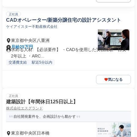
正社員
CADオペレーター/新築分譲住宅の設計アシスタント
ケイアイスター不動産株式会社
東京都中央区八重洲
月給25万円
求める人材: 【必須要件】 ・CADを使用した実務経験 目安：
2年以上 ・ARC...
交通費支給
駅近5分以内
気になる
正社員
建築設計【年間休日125日以上】
株式会社エスグランド
自社開発案件を、企画設計から動かす
東京都中央区日本橋