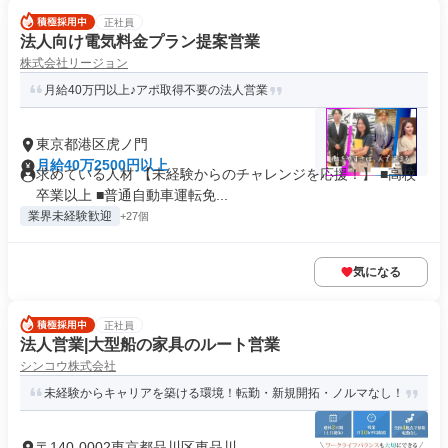
正社員
法人向け電気料金プラン提案営業
株式会社リージョン
月給40万円以上♪アポ取得不要の法人営業
東京都港区虎ノ門
月給40万2500円以上
求めている人材 【未経験からのチャレンジを応援！】 ■高校
卒業以上 ■普通自動車運転免...
業界未経験歓迎
+27個
気になる
正社員
法人営業|大型船の家具のルート営業
シンコウ株式会社
未経験からキャリアを築ける環境！転勤・新規開拓・ノルマなし！
〒140-0002東京都品川区東品川