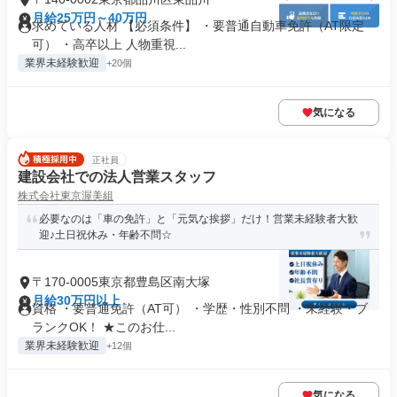
月給25万円～40万円
求めている人材 【必須条件】 ・要普通自動車免許（AT限定
可） ・高卒以上 人物重視...
業界未経験歓迎
+20個
気になる
正社員
建設会社での法人営業スタッフ
株式会社東京渥美組
必要なのは「車の免許」と「元気な挨拶」だけ！営業未経験者大歓
迎♪土日祝休み・年齢不問☆
〒170-0005東京都豊島区南大塚
月給30万円以上
資格 ・要普通免許（AT可） ・学歴・性別不問 ・未経験・ブ
ランクOK！ ★このお仕...
業界未経験歓迎
+12個
気になる