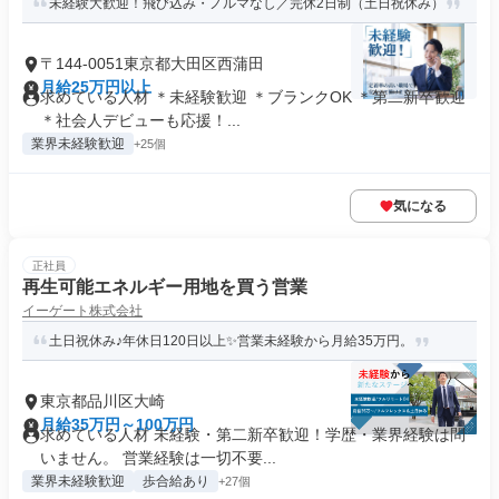
未経験大歓迎！飛び込み・ノルマなし／完休2日制（土日祝休み）
〒144-0051東京都大田区西蒲田
月給25万円以上
求めている人材 ＊未経験歓迎 ＊ブランクOK ＊第二新卒歓迎
＊社会人デビューも応援！...
業界未経験歓迎
+25個
気になる
正社員
再生可能エネルギー用地を買う営業
イーゲート株式会社
土日祝休み♪年休日120日以上✨営業未経験から月給35万円。
東京都品川区大崎
月給35万円～100万円
求めている人材 未経験・第二新卒歓迎！学歴・業界経験は問
いません。 営業経験は一切不要...
業界未経験歓迎
歩合給あり
+27個