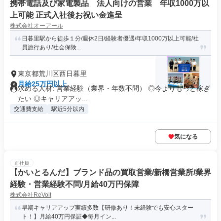
携帯電話及び家電製品 法人向けの営業 年収1000万以
上可能 正式入社後お祝い金進呈
株式会社オーアール
日暮里駅から徒歩１分/週休2日/経験者優遇/年収1000万以上可能/社
員旅行あり/社会保険...
東京都荒川区西日暮里
月給25万円以上
求める人材: 営業経験（業界・年数不問） ◎今よりもっと稼ぎ
たい ◎キャリアアッ...
交通費支給
駅近5分以内
気になる
正社員
【かいとるんだ】ブランド品の買取営業/新橋営業所/業界
経験・営業経験不問/月給40万円保障
株式会社ReVolt
早期キャリアアップ実績多数【研修あり！未経験でも安心スター
ト！】月給40万円保証◆毎月イン...