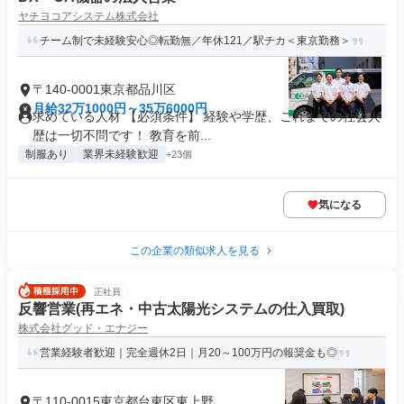
ヤチヨコアシステム株式会社
チーム制で未経験安心◎転勤無／年休121／駅チカ＜東京勤務＞
〒140-0001東京都品川区
月給32万1000円～35万6000円
求めている人材 【必須条件】 経験や学歴、これまでの社会人
歴は一切不問です！ 教育を前...
制服あり
業界未経験歓迎
+23個
気になる
この企業の類似求人を見る
正社員
反響営業(再エネ・中古太陽光システムの仕入買取)
株式会社グッド・エナジー
営業経験者歓迎｜完全週休2日｜月20～100万円の報奨金も◎
〒110-0015東京都台東区東上野