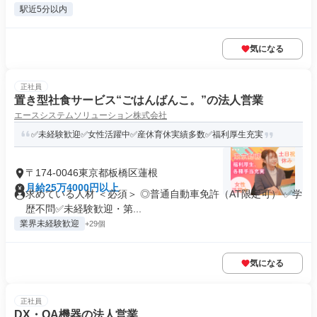
駅近5分以内
気になる
正社員
置き型社食サービス“ごはんばんこ。”の法人営業
エースシステムソリューション株式会社
✅未経験歓迎✅女性活躍中✅産休育休実績多数✅福利厚生充実
〒174-0046東京都板橋区蓮根
月給25万4000円以上
求めている人材 ＜必須＞ ◎普通自動車免許（AT限定可） ✅学
歴不問✅未経験歓迎・第...
業界未経験歓迎
+29個
気になる
正社員
DX・OA機器の法人営業