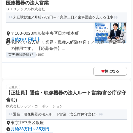
医療機器の法人営業
ＤＩＯデジタル株式会社
未経験歓迎／月給29万円～／完休二日／歯科医療を支える仕事
〒103-0023東京都中央区日本橋本町
月給29万円以上
求めている人材 ＼業界・職種未経験歓迎！／ 人柄・意欲重視
の採用です。 【応募条件】...
業界未経験歓迎
+19個
気になる
正社員
【正社員】通信・映像機器の法人ルート営業(官公庁保守
含む)
株式会社レッツ・コーポレーション
通信・映像機器の法人ルート営業（官公庁保守含む）
東京都中央区銀座
月給28万円～35万円