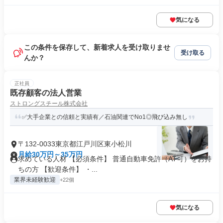
気になる
この条件を保存して、新着求人を受け取りませ
受け取る
んか？
正社員
既存顧客の法人営業
ストロングスチール株式会社
✅大手企業との信頼と実績有／石油関連でNo1◎飛び込み無し
〒132-0033東京都江戸川区東小松川
月給30万円～35万円
求めている人材 【必須条件】 普通自動車免許（AT可）をお持
ちの方 【歓迎条件】 ・...
業界未経験歓迎
+22個
気になる