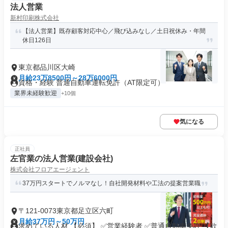
法人営業
新村印刷株式会社
【法人営業】既存顧客対応中心／飛び込みなし／土日祝休み・年間
休日126日
東京都品川区大崎
月給23万8500円～28万6000円
資格・経験 普通自動車運転免許（AT限定可）
業界未経験歓迎
+10個
気になる
正社員
左官業の法人営業(建設会社)
株式会社フロアエージェント
37万円スタートでノルマなし！自社開発材料や工法の提案営業職
〒121-0073東京都足立区六町
月給37万円～50万円
求めている人材 【必須】 ✅営業経験者 ✅普通自動車免許 【歓