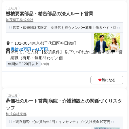
正社員
機械要素部品・精密部品の法人ルート営業
加茂精工株式会社
営業・販売経験者限定｜次世代を担うメンバー募集！働きやすさ◎
〒101-0054東京都千代田区神田錦町
月給32万円～41万円
求めている人材 【必須条件】 以下いずれかに該当する方 ・営
業職（有形・無形問わず／個...
年間休日120日以上
+20個
気になる
正社員
葬儀社のルート営業|病院・介護施設との関係づくりスタ
ッフ
株式会社東都
✅既存顧客中心✅賞与年4回＋インセンティブ✅入社祝金10万円