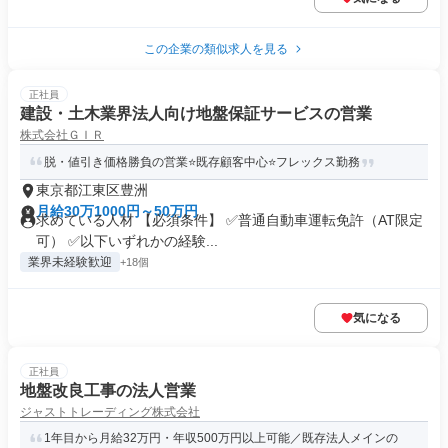
この企業の類似求人を見る
正社員
建設・土木業界法人向け地盤保証サービスの営業
株式会社ＧＩＲ
脱・値引き価格勝負の営業⭐既存顧客中心⭐フレックス勤務
東京都江東区豊洲
月給30万1000円～50万円
求めている人材 【必須条件】 ✅普通自動車運転免許（AT限定
可） ✅以下いずれかの経験...
業界未経験歓迎
+18個
気になる
正社員
地盤改良工事の法人営業
ジャストトレーディング株式会社
1年目から月給32万円・年収500万円以上可能／既存法人メインの