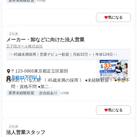
業界未経験歓迎
+18個
気になる
正社員
メーカー・卸などに向けた法人営業
王子段ボール株式会社
45歳未満採用｜営業デビュー歓迎｜月給33万～｜年休124日
〒123-0865東京都足立区新田
月給33万円以上
求めている人材 《 45歳未満の採用 》 ●未経験歓迎！ ●学歴不
問・資格不問 ●第二...
業界未経験歓迎
歩合給あり
+24個
気になる
正社員
法人営業スタッフ