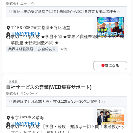
株式会社ニッソウ
東証上場の安定基盤で活躍！未経験から稼げる営業＆施工管理★
〒156-0052東京都世田谷区経堂
月給30万円以上
求めている人材 ★学歴不問 ★業界／職種未経験OK ★第二新
卒歓迎 ★転職回数不問 ★...
業界未経験歓迎
歩合給あり
+32個
気になる
正社員
自社サービスの営業(WEB集客サポート)
株式会社ランバード
未経験でも月給30万円～/年休120日/20～30代活躍中！
東京都中央区晴海
月給30万円以上
求めている人材 【学歴・経験・知識は一切不問！未経験から
プロへ育てます】 経験よりも「...