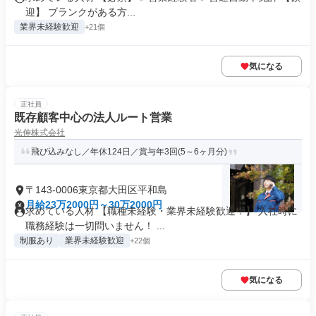
迎】 ブランクがある方...
業界未経験歓迎
+21個
気になる
正社員
既存顧客中心の法人ルート営業
光伸株式会社
飛び込みなし／年休124日／賞与年3回(5～6ヶ月分)
〒143-0006東京都大田区平和島
月給23万2000円～30万2000円
求めている人材 【職種未経験・業界未経験歓迎！】 入社時に
職務経験は一切問いません！ ...
制服あり
業界未経験歓迎
+22個
気になる