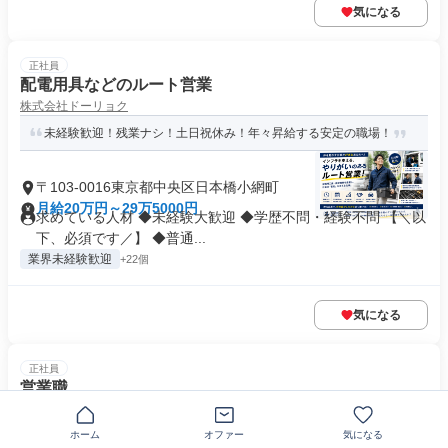
気になる
正社員
配電用具などのルート営業
株式会社ドーリョク
未経験歓迎！残業ナシ！土日祝休み！年々昇給する安定の職場！
〒103-0016東京都中央区日本橋小網町
月給20万円～29万5000円
求めている人材 ◆未経験大歓迎 ◆学歴不問・経験不問 【＼以
下、必須です／】 ◆普通...
業界未経験歓迎
+22個
気になる
正社員
営業職
医療法人社団立靖会
【月収33万円以上】✨土日休み✨賞与年2回✨ノルマなし✨
ホーム
オファー
気になる