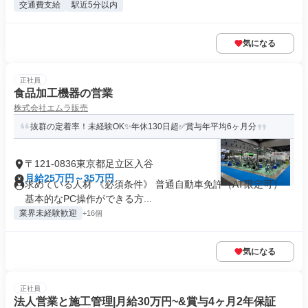
交通費支給
駅近5分以内
気になる
正社員
食品加工機器の営業
株式会社エムラ販売
抜群の定着率！未経験OK✨年休130日超✅賞与年平均6ヶ月分
〒121-0836東京都足立区入谷
月給25万円～35万円
求めている人材 《必須条件》 普通自動車免許（AT限定可）
基本的なPC操作ができる方...
業界未経験歓迎
+16個
気になる
正社員
法人営業と施工管理|月給30万円~&賞与4ヶ⽉2年保証