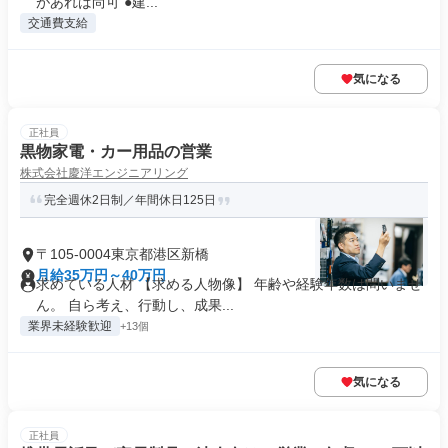
があれば尚可 ●建...
交通費支給
気になる
正社員
黒物家電・カー用品の営業
株式会社慶洋エンジニアリング
完全週休2日制／年間休日125日
〒105-0004東京都港区新橋
月給35万円～40万円
求めている人材 【求める人物像】 年齢や経験年数は問いませ
ん。 自ら考え、行動し、成果...
業界未経験歓迎
+13個
気になる
正社員