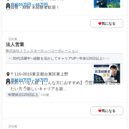
月給25万円～45万円
資格・経験 未経験者歓迎！
気になる
正社員
法人営業
株式会社トランスヨーロッパコーポレーション
30代活躍中✨経験を活かしてキャリアUP✨年休120日以上✨
〒110-0015東京都台東区東上野
月給33万円～58万円
求めている人材 【こんな方におすすめ】 ✋営業経験を活かし
たい方 ✋新しいキャリアを築...
年間休日120日以上
+11個
気になる
正社員