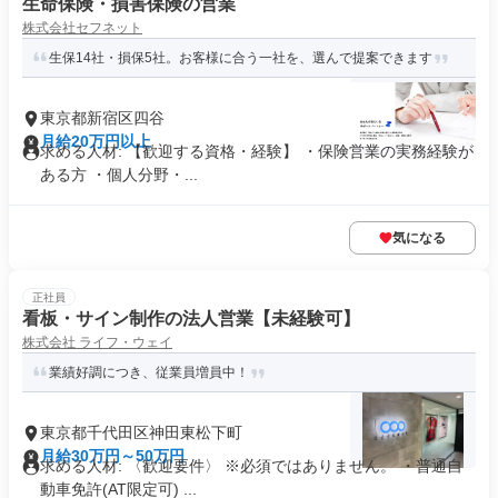
生命保険・損害保険の営業
株式会社セフネット
生保14社・損保5社。お客様に合う一社を、選んで提案できます
東京都新宿区四谷
月給20万円以上
求める人材: 【歓迎する資格・経験】 ・保険営業の実務経験が
ある方 ・個人分野・...
気になる
正社員
看板・サイン制作の法人営業【未経験可】
株式会社 ライフ・ウェイ
業績好調につき、従業員増員中！
東京都千代田区神田東松下町
月給30万円～50万円
求める人材: 〈歓迎要件〉 ※必須ではありません。 ・普通自
動車免許(AT限定可) ...