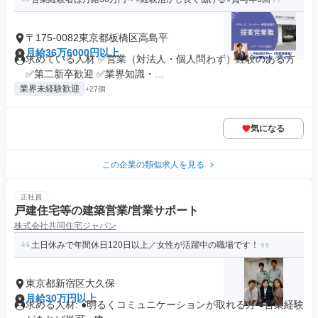
〒175-0082東京都板橋区高島平
月給36万6000円以上
求めている人材 ✅営業（対法人・個人問わず）経験のある方
✅第二新卒歓迎 ✅業界知識・...
業界未経験歓迎
+27個
気になる
この企業の類似求人を見る
正社員
戸建住宅等の建築営業/営業サポート
株式会社共同住宅ジャパン
土日休みで年間休日120日以上／女性が活躍中の職場です！
東京都新宿区大久保
月給30万円以上
求める人材: ●明るくコミュニケーションが取れる方 ●営業経験