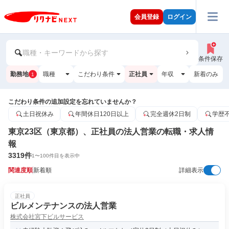
会員登録
ログイン
職種・キーワードから探す
条件保存
勤務地
職種
こだわり条件
正社員
年収
新着のみ
1
こだわり条件の追加設定を忘れていませんか？
土日祝休み
年間休日120日以上
完全週休2日制
学歴
東京23区（東京都）、正社員の法人営業の転職・求人情
報
3319
件
1
〜
100
件目を表示中
関連度順
新着順
詳細表示
正社員
ビルメンテナンスの法人営業
株式会社宮下ビルサービス