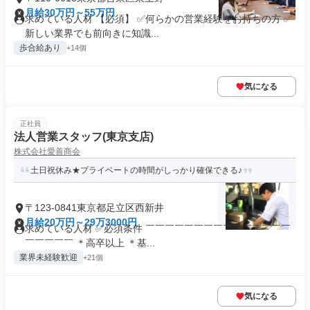
月給30万円～55万円
求めている人材 【必須】 ✅何らかの営業経験をお持ちの方 ✅
新しい業界でも前向きに知識...
歩合給あり
+14個
気になる
正社員
法人営業スタッフ(東京支店)
株式会社愛善商会
土日祝休み★プライベートの時間がしっかり確保できる♪
〒123-0841東京都足立区西新井
月給20万円～29万3000円
求めている人材 ✅必須条件 ￣￣￣￣￣￣￣￣￣￣￣￣￣￣￣
￣￣￣￣￣ ＊高卒以上 ＊基...
業界未経験歓迎
+21個
気になる