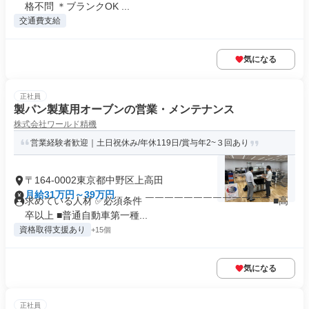
格不問 ＊ブランクOK ...
交通費支給
気になる
正社員
製パン製菓用オーブンの営業・メンテナンス
株式会社ワールド精機
営業経験者歓迎｜土日祝休み/年休119日/賞与年2~３回あり
〒164-0002東京都中野区上高田
月給31万円～39万円
求めている人材 ✅必須条件 ￣￣￣￣￣￣￣￣￣￣￣￣￣ ■高
卒以上 ■普通自動車第一種...
資格取得支援あり
+15個
気になる
正社員