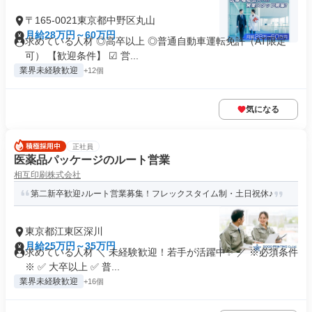
〒165-0021東京都中野区丸山
月給28万円～60万円
求めている人材 ◎高卒以上 ◎普通自動車運転免許（AT限定
可） 【歓迎条件】 ☑ 営...
業界未経験歓迎
+12個
気になる
正社員
医薬品パッケージのルート営業
相互印刷株式会社
第二新卒歓迎♪ルート営業募集！フレックスタイム制・土日祝休♪
東京都江東区深川
月給25万円～35万円
求めている人材 ＼ 未経験歓迎！若手が活躍中✨ ／ ※必須条件
※ ✅ 大卒以上 ✅ 普...
業界未経験歓迎
+16個