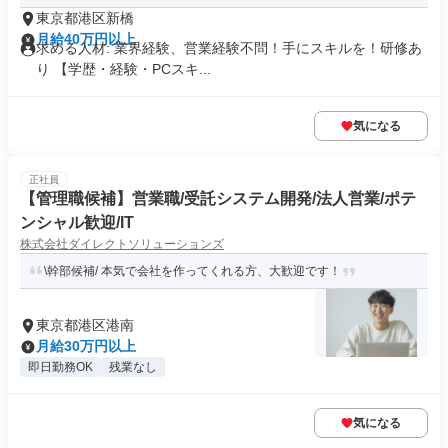
東京都港区新橋
月給40万円以上
求める人材: 業界経験、営業経験不問！手にスキルを！研修あ
り 【学歴・経験・PCスキ...
気になる
正社員
【管理職候補】営業職/受託システム開発/法人営業/ポテ
ンシャル歓迎/IT
株式会社ダイレクトソリューションズ
\幹部候補/ 本気で会社を作ってくれる方、大歓迎です！
東京都港区港南
月給30万円以上
即日勤務OK
残業なし
気になる