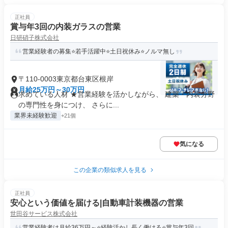
正社員
賞与年3回の内装ガラスの営業
日研硝子株式会社
営業経験者の募集⭐若手活躍中⭐土日祝休み⭐ノルマ無し
〒110-0003東京都台東区根岸
月給25万円～30万円
求めている人材 ★営業経験を活かしながら、 建築・内装分野
の専門性を身につけ、 さらに...
業界未経験歓迎
+21個
気になる
この企業の類似求人を見る
正社員
安心という価値を届ける|自動車計装機器の営業
世田谷サービス株式会社
営業経験者は月給36万円～⭐経験活かし長く働ける⭐賞与年3回