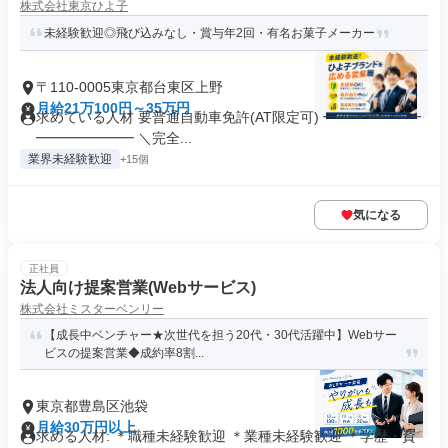
株式会社東京ひよ子
未経験歓迎◎飛び込みなし・賞与年2回・有名お菓子メーカー
〒110-0005東京都台東区上野
月給21万100円～35万円
求めている人材 要普通自動車免許(AT限定可) ━━━━━━━
━━━━━━━ ＼完全...
業界未経験歓迎
+15個
気になる
正社員
法人向け提案営業(Webサービス)
株式会社ミスターベンリー
【成長中ベンチャー★次世代を担う20代・30代活躍中】Webサー
ビスの提案営業◆成約率8割...
東京都豊島区池袋
月給30万円以上
求める人材: ＊職種未経験歓迎 ＊業種未経験歓迎 ＊学歴・資