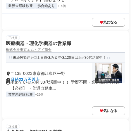
業界未経験歓迎
歩合給あり
+14個
気になる
正社員
医療機器・理化学機器の営業職
株式会社東京エム・アイ商会
未経験歓迎✨◎土日祝休み＆年休120日以上✅30代活躍中！
〒135-0023東京都江東区平野
月給23万円以上
求めている人材 30代活躍中！！ 学歴不問・業界未経験歓迎！
【必須】 ・普通自動車...
業界未経験歓迎
+28個
気になる
正社員