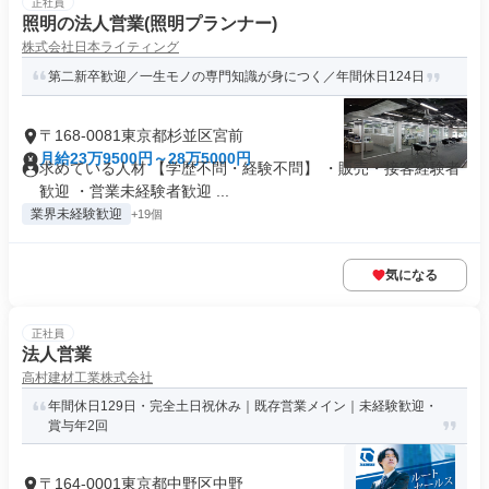
正社員
照明の法人営業(照明プランナー)
株式会社日本ライティング
第二新卒歓迎／一生モノの専門知識が身につく／年間休日124日
〒168-0081東京都杉並区宮前
月給23万9500円～28万5000円
求めている人材 【学歴不問・経験不問】 ・販売・接客経験者
歓迎 ・営業未経験者歓迎 ...
業界未経験歓迎
+19個
気になる
正社員
法人営業
高村建材工業株式会社
年間休日129日・完全土日祝休み｜既存営業メイン｜未経験歓迎・
賞与年2回
〒164-0001東京都中野区中野