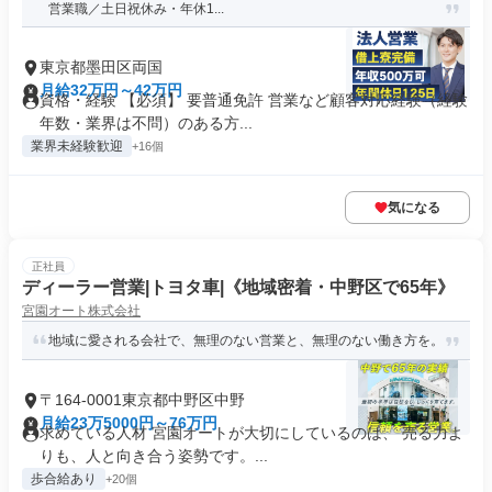
営業職／土日祝休み・年休1...
東京都墨田区両国
月給32万円～42万円
資格・経験 【必須】 要普通免許 営業など顧客対応経験（経験
年数・業界は不問）のある方...
業界未経験歓迎
+16個
気になる
正社員
ディーラー営業|トヨタ車|《地域密着・中野区で65年》
宮園オート株式会社
地域に愛される会社で、無理のない営業と、無理のない働き方を。
〒164-0001東京都中野区中野
月給23万5000円～76万円
求めている人材 宮園オートが大切にしているのは、 売る力よ
りも、人と向き合う姿勢です。...
歩合給あり
+20個