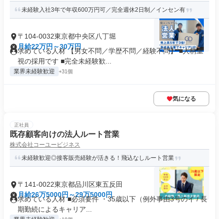
未経験入社3年で年収600万円可／完全週休2日制／インセン有
〒104-0032東京都中央区八丁堀
月給22万円～30万円
求めている人材 【男女不問／学歴不問／経験不問】 ■人柄重
視の採用です ■完全未経験歓...
業界未経験歓迎
+31個
気になる
正社員
既存顧客向けの法人ルート営業
株式会社コーユービジネス
未経験歓迎◎接客販売経験が活きる！飛込なしルート営業
〒141-0022東京都品川区東五反田
月給26万5000円～29万5000円
求めている人材 ■必須要件 ・35歳以下（例外事由3号のイ / 長
期勤続によるキャリア...