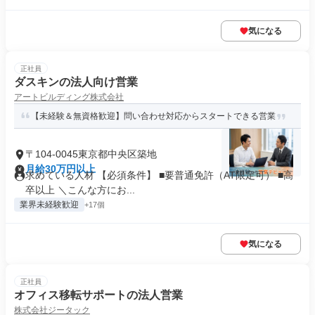
気になる
正社員
ダスキンの法人向け営業
アートビルディング株式会社
【未経験＆無資格歓迎】問い合わせ対応からスタートできる営業
〒104-0045東京都中央区築地
月給30万円以上
求めている人材 【必須条件】 ■要普通免許（AT限定可） ■高
卒以上 ＼こんな方にお...
業界未経験歓迎
+17個
気になる
正社員
オフィス移転サポートの法人営業
株式会社ジータック