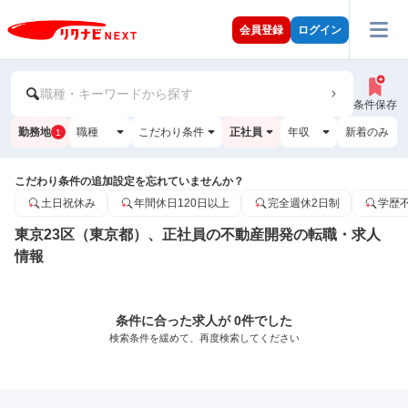
会員登録
ログイン
職種・キーワードから探す
条件保存
勤務地
職種
こだわり条件
正社員
年収
新着のみ
1
こだわり条件の追加設定を忘れていませんか？
土日祝休み
年間休日120日以上
完全週休2日制
学歴
東京23区（東京都）、正社員の不動産開発の転職・求人
情報
条件に合った求人が 0件でした
検索条件を緩めて、再度検索してください