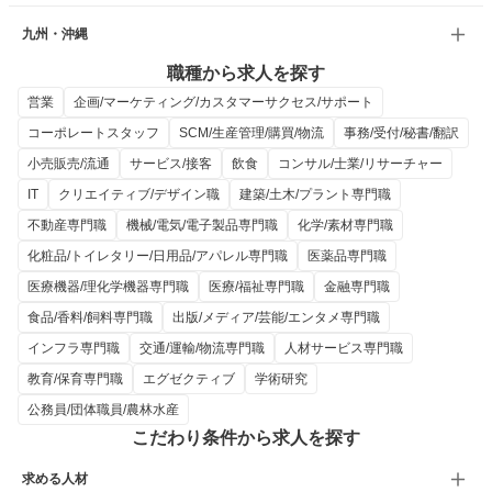
九州・沖縄
職種から求人を探す
営業
企画/マーケティング/カスタマーサクセス/サポート
コーポレートスタッフ
SCM/生産管理/購買/物流
事務/受付/秘書/翻訳
小売販売/流通
サービス/接客
飲食
コンサル/士業/リサーチャー
IT
クリエイティブ/デザイン職
建築/土木/プラント専門職
不動産専門職
機械/電気/電子製品専門職
化学/素材専門職
化粧品/トイレタリー/日用品/アパレル専門職
医薬品専門職
医療機器/理化学機器専門職
医療/福祉専門職
金融専門職
食品/香料/飼料専門職
出版/メディア/芸能/エンタメ専門職
インフラ専門職
交通/運輸/物流専門職
人材サービス専門職
教育/保育専門職
エグゼクティブ
学術研究
公務員/団体職員/農林水産
こだわり条件から求人を探す
求める人材