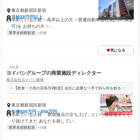
東京都新宿区新宿
月給29万円以上
求めている人材 ✨高卒以上の方 ✨普通自動車運転免許(AT限定
可)を お持ちの方 ✨...
業界未経験歓迎
+25個
気になる
正社員
ヨドバシグループの商業施設ディレクター
株式会社ヨドバシ建物
【飲食・小売の店長/SV歓迎】会社に必要な一手で自ら街を創る
東京都新宿区新宿
年俸500万円～850万円
求めている人材 「新規拠点の立ち上げ」という修羅場をくぐ
り抜けてきた あなたを探してい...
業界未経験歓迎
+14個