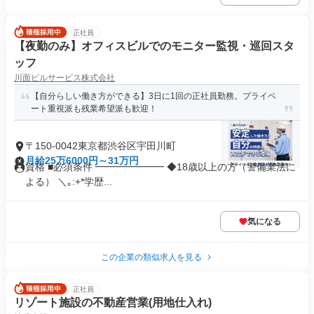
正社員
【夜勤のみ】オフィスビルでのモニター監視・巡回スタ
ッフ
川面ビルサービス株式会社
【自分らしい働き方ができる】3日に1回の正社員勤務。プライベ
ート重視派も残業希望派も歓迎！
〒150-0042東京都渋谷区宇田川町
月給25万6000円～31万円
資格 ■必須条件 ━━━━━━━ ◆18歳以上の方（警備業法に
よる） ＼｡:+*学歴...
気になる
この企業の類似求人を見る
正社員
リゾート施設の不動産営業(用地仕入れ)