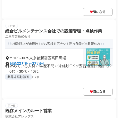
気になる
正社員
総合ビルメンテナンス会社での設備管理・点検作業
二幸産業株式会社
✅9割以上が未経験！✅お客様対応ナシ！黙々作業✅土日祝休み
〒169-0075東京都新宿区高田馬場
月給22万円～27万円
求めている人材 ✅学歴不問 ✅未経験OK ✅要普通運転免許 ◎2
0代・30代・40代...
業界未経験歓迎
+17個
気になる
正社員
既存メインのルート営業
株式会社アレップス