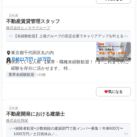
正社員
不動産賃貸管理スタッフ
株式会社ヒノキヤグループ
【未経験歓迎】上場グループの安定企業でキャリアアップを叶える
東京都千代田区丸の内
月給21万円～35万円
求めている人材 【業界・職種未経験歓迎！！】 これまでのご
経験を存分に活かせます。 特...
業界未経験歓迎
+23個
気になる
正社員
不動産開発における建築士
株式会社翔栄
<経験者歓迎>少数精鋭の建築部門で新メンバー募集！年俸600万〜
1000万円／土日祝休み／...