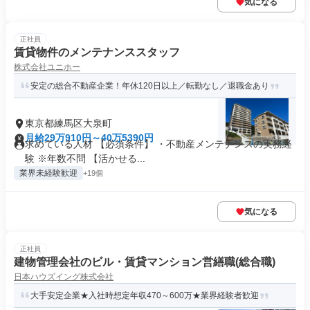
気になる
正社員
賃貸物件のメンテナンススタッフ
株式会社ユニホー
安定の総合不動産企業！年休120日以上／転勤なし／退職金あり
東京都練馬区大泉町
月給29万910円～40万5390円
求めている人材 【必須条件】 ・不動産メンテナンスの実務経
験 ※年数不問 【活かせる...
業界未経験歓迎
+19個
気になる
正社員
建物管理会社のビル・賃貸マンション営繕職(総合職)
日本ハウズイング株式会社
大手安定企業★入社時想定年収470～600万★業界経験者歓迎