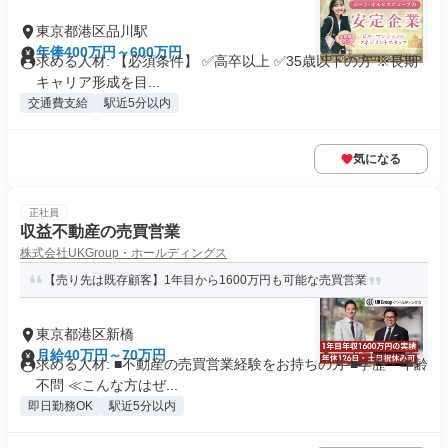
東京都港区品川駅
年俸400万円～600万円
求める人材: 【必須条件】 ✅️高卒以上 ✅️35歳以下の方 ※長期
キャリア形成を目...
交通費支給
駅近5分以内
気になる
正社員
収益不動産の売買営業
株式会社UKGroup・ホールディングス
【売り先は既存顧客】1年目から1600万円も可能な売買営業
東京都港区新橋
月給40万円～70万円
求める人材: ■不動産の売買営業経験をお持ちの方 ■学歴・年齢
不問 ≪こんな方はぜ...
即日勤務OK
駅近5分以内