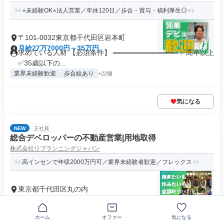
⭐未経験OK⭐法人営業／年休120日／歩合・賞与・福利厚生◎
〒101-0032東京都千代田区岩本町
月給27万7000円～35万円
求めている人材 【必須条件】 ═════════════ ✅高卒以上
✅35歳以下の...
業界未経験歓迎
歩合給あり
+22個
気になる
NEW
正社員
総合デベロッパーの不動産営業|用地取得
株式会社リプランニングジャパン
高インセンで年収2000万円可／業界未経験者歓迎／フレックス
東京都千代田区丸の内
月給28万円以上
求めている人材 【必須条件】 ■営業経験をお持ちの方 ■電話・
訪問など、自分から動く営...
ホーム
オファー
気になる