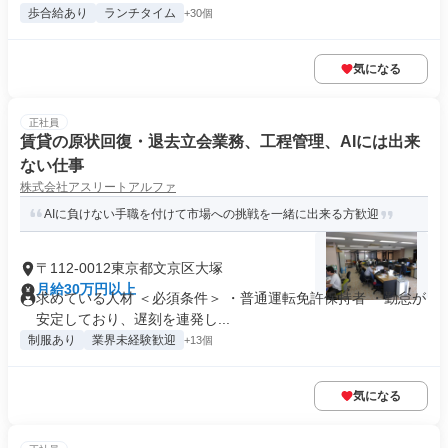
歩合給あり
ランチタイム
+30個
気になる
正社員
賃貸の原状回復・退去立会業務、工程管理、AIには出来
ない仕事
株式会社アスリートアルファ
AIに負けない手職を付けて市場への挑戦を一緒に出来る方歓迎
〒112-0012東京都文京区大塚
月給30万円以上
求めている人材 ＜必須条件＞ ・普通運転免許保持者 ・勤怠が
安定しており、遅刻を連発し...
制服あり
業界未経験歓迎
+13個
気になる