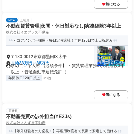
気になる
NEW
正社員
不動産賃貸管理|夜間・休日対応なし|実務経験3年以上
株式会社イエプラス不動産
＜コアメンバー採用＞毎日定時退社！年休125日で土日祝休み
〒130-0012東京都墨田区太平
月給33万円～38万円
求めている人材 【必須条件】 ・賃貸管理業務の実務経験3年
以上 ・普通自動車運転免許（...
年間休日120日以上
+28個
気になる
正社員
不動産売買の渉外担当(YE2Js)
株式会社よろず屋不動産
【渉外経験有の方必見！】再雇用制度有で長期で安定して働ける