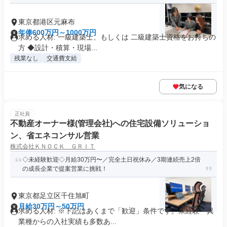
東京都港区元麻布
年俸600万円～1000万円
求める人材: 一級建築士、もしくは 二級建築士資格をお持ちの
方 ◆設計・積算・現場...
残業なし
交通費支給
気になる
正社員
不動産オーナー様(管理会社)への住宅設備ソリューショ
ン、省エネコンサル営業
株式会社ＫＮＯＣＫ ＧＲＩＴ
◇未経験歓迎◇月給30万円〜／完全土日祝休み／3期連続売上2倍
の成長企業で提案営業に挑戦！
東京都足立区千住旭町
月給30万円～50万円
求める人材: ※下記はあくまで「歓迎」条件です。未経験・異
業種からの入社実績も多数あ...