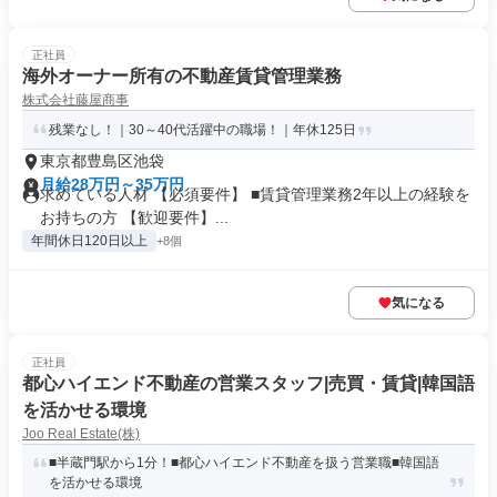
正社員
海外オーナー所有の不動産賃貸管理業務
株式会社藤屋商事
残業なし！｜30～40代活躍中の職場！｜年休125日
東京都豊島区池袋
月給28万円～35万円
求めている人材 【必須要件】 ■賃貸管理業務2年以上の経験を
お持ちの方 【歓迎要件】...
年間休日120日以上
+8個
気になる
正社員
都心ハイエンド不動産の営業スタッフ|売買・賃貸|韓国語
を活かせる環境
Joo Real Estate(株)
■半蔵門駅から1分！■都心ハイエンド不動産を扱う営業職■韓国語
を活かせる環境