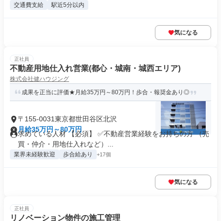
交通費支給
駅近5分以内
気になる
正社員
不動産用地仕入れ営業(都心・城南・城西エリア)
株式会社健ハウジング
成果を正当に評価★月給35万円～80万円！歩合・報奨金あり◎
〒155-0031東京都世田谷区北沢
月給35万円～80万円
求めている人材 【必須】 ✅不動産営業経験をお持ちの方 （売
買・仲介・用地仕入れなど）...
業界未経験歓迎
歩合給あり
+17個
気になる
正社員
リノベーション物件の施工管理