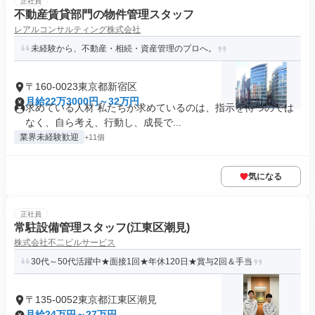
正社員
不動産賃貸部門の物件管理スタッフ
レアルコンサルティング株式会社
未経験から、不動産・相続・資産管理のプロへ。
〒160-0023東京都新宿区
月給22万3000円～32万円
求めている人材 私たちが求めているのは、指示を待つのでは
なく、自ら考え、行動し、成長で...
業界未経験歓迎
+11個
気になる
正社員
常駐設備管理スタッフ(江東区潮見)
株式会社不二ビルサービス
30代～50代活躍中★面接1回★年休120日★賞与2回＆手当
〒135-0052東京都江東区潮見
月給24万円～27万円