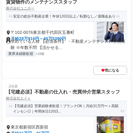
賃貸物件のメンテナンススタッフ
株式会社ユニホー
安定の総合不動産企業！年休120日以上／転勤なし／退職金あり
〒102-0076東京都千代田区五番町
月給29万910円～40万5390円
求めている人材 【必須条件】 ・不動産メンテナンスの実務経
験 ※年数不問 【活かせる...
業界未経験歓迎
+19個
気になる
正社員
【宅建必須】不動産の仕入れ・売買仲介営業スタッフ
株式会社エイト
【宅建必須】営業経験者歓迎！ブランクOK｜月給31万円〜＋高額
インセン◎｜年間休日120日...
東京都新宿区西新宿