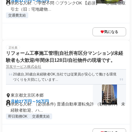
月給31万円～36万円
求める人材: ◇学歴不問 ◇ブランクOK 【必須】 ・宅地建物取
引士（旧：宅地建物...
交通費支給
気になる
正社員
リフォーム工事施工管理(自社所有区分マンション)/未経
験者も大歓迎/年間休日128日/自社物件の現場です。
茨友サービス株式会社
20歳台,30歳台未経験者OK,当社では従業員が安心して働ける環境
づくりを大切にしています...
東京都文京区本郷
月給27万円～50万円
求める人材: （必須条件) 普通自動車運転免許 （歓迎条件） 未
経験者歓迎、ハ...
即日勤務OK
交通費支給