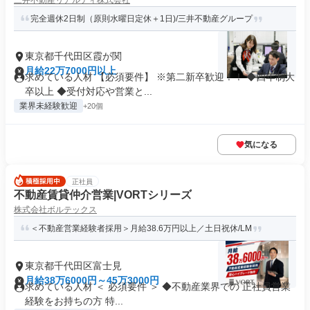
三井不動産リアルティ株式会社
完全週休2日制（原則水曜日定休＋1日)/三井不動産グループ
東京都千代田区霞が関
月給22万7000円以上
求めている人材 【必須要件】 ※第二新卒歓迎！！ ◆四年制大
卒以上 ◆受付対応や営業と...
業界未経験歓迎
+20個
気になる
正社員
不動産賃貸仲介営業|VORTシリーズ
株式会社ボルテックス
＜不動産営業経験者採用＞月給38.6万円以上／土日祝休/LM
東京都千代田区富士見
月給38万6000円～45万3000円
求めている人材 ＜ 必須要件 ＞ ◆不動産業界での 正社員営業
経験をお持ちの方 特...