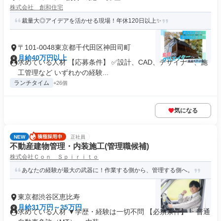
株式会社 創和住宅
裁量大◎アイデアを活かせる現場！年休120日以上✨
〒101-0048東京都千代田区神田司町
月給40万円以上
求めている人材 【応募条件】 ✅設計、CAD、デザイナー、施
工管理など いずれかの経験...
ランチタイム
+26個
気になる
NEW
正社員
不動産建物管理・内装施工(管理職候補)
株式会社Ｃｏｎ Ｓｐｉｒｉｔｏ
あなたの経験が最大の武器に！作業する側から、管理する側へ。
東京都渋谷区恵比寿
月給31万円～35万円
求めている人材 ▼学歴・経験は一切不問 【必須条件】 ・普通