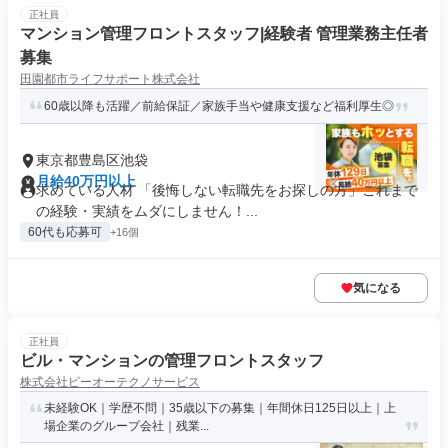
正社員
マンション管理フロントスタッフ|経験者 管理業務主任者
募集
田園都市ライフサポート株式会社
60歳以降も活躍／前給保証／家族手当や健康支援など福利厚生◎
東京都豊島区池袋
月給40万円以上
求めている人材 「後悔しない転職先をお探しの方」これまで
の経験・実績をムダにしません！...
60代も応募可
+16個
気になる
正社員
ビル・マンションの管理フロントスタッフ
株式会社ピーオーテクノサービス
未経験OK｜学歴不問｜35歳以下の募集｜年間休日125日以上｜上
場企業のグループ会社｜残業...