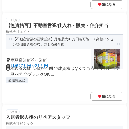
気になる
正社員
【無資格可】不動産営業/仕入れ・販売・仲介担当
株式会社エイト
【不動産営業の経験必須】月給最大31万円も可能！＋高額インセ
ン◎宅建資格のない方も応募可能...
東京都新宿区西新宿
月給27万円～31万円
求める人材: ◇資格不問 宅建資格はなくても応募可能！ ◇学
歴不問 ◇ブランクOK ...
交通費支給
気になる
正社員
入居者退去後のリペアスタッフ
株式会社ゼネック