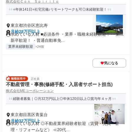
株式会社Ｃｏｎ Ｓｐｉｒｉｔｏ
⭐年休141日⭐社宅完備♪リモートワークも可◎未経験歓迎！
東京都渋谷区恵比寿
月給28万円以上
求めている人材 ■必須条件 ・業界・職種未経験歓迎！ ・第二
新卒歓迎！ ・普通自動車免...
業界未経験歓迎
+24個
気になる
正社員
不動産管理・事務(修繕手配・入居者サポート担当)
株式会社MEコーポレーション
経験者募集｜◎月32万円以上◎年休120日以上◎賞与年４ヶ月
東京都目黒区青葉台
月給32万円以上
求めている人材 ◎不動産業界経験者歓迎（賃貸・売買・管
理・リフォームなど） ≪20代...