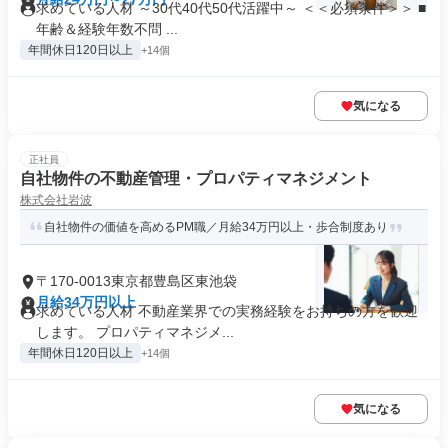
求めている人材 ～30代40代50代活躍中～ ＜＜必須条件＞＞ ■
年齢＆経験年数不問 ...
年間休日120日以上
+14個
気になる
正社員
自社物件の不動産管理・プロパティマネジメント
株式会社岩波
自社物件の価値を高めるPM職／月給34万円以上・歩合制度あり
〒170-0013東京都豊島区東池袋
月給34万円以上
求めている人材 不動産業界での実務経験をお持ちの方を歓迎
します。 プロパティマネジメ...
年間休日120日以上
+14個
気になる