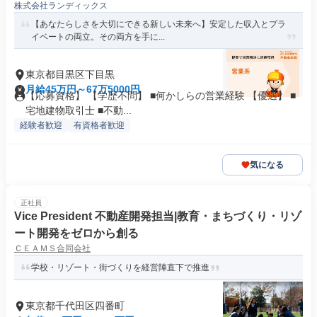
株式会社ランディックス
【あなたらしさを大切にできる新しい未来へ】安定した収入とプラ
イベートの両立。その両方を手に...
東京都目黒区下目黒
月給45万円～67万5000円
【応募資格】 【学歴不問】 ■何かしらの営業経験 【優遇】 ■
宅地建物取引⼠ ■不動...
経験者歓迎
有資格者歓迎
気になる
正社員
Vice President 不動産開発担当|教育・まちづくり・リゾ
ート開発をゼロから創る
ＣＥＡＭＳ合同会社
学校・リゾート・街づくりを経営陣直下で推進
東京都千代田区四番町