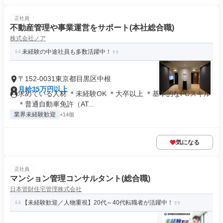
正社員
不動産管理や事業運営をサポート(本社総合職)
株式会社ノア
未経験の中途社員も多数活躍中！
〒152-0031東京都目黒区中根
月給35万円以上
求めている人材 ＊未経験OK ＊大卒以上 ＊基本的なPCスキル
＊普通自動車免許（AT...
業界未経験歓迎
+14個
気になる
正社員
マンション管理コンサルタント(総合職)
日本管財住宅管理株式会社
【未経験歓迎／人物重視】20代～40代転職者が活躍中！