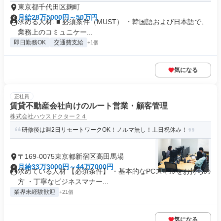
東京都千代田区麹町
月給28万5000円～50万円
求める人材: ■ 必須条件（MUST） ・韓国語および日本語で、
業務上のコミュニケー...
即日勤務OK
交通費支給
+1個
気になる
正社員
賃貸不動産会社向けのルート営業・顧客管理
株式会社ハウスドクター２４
研修後は週2日リモートワークOK！ノルマ無し！土日祝休み！
〒169-0075東京都新宿区高田馬場
月給33万3000円～44万7000円
求めている人材 【必須条件】 ・基本的なPCスキルをお持ちの
方 ・丁寧なビジネスマナー...
業界未経験歓迎
+21個
気になる