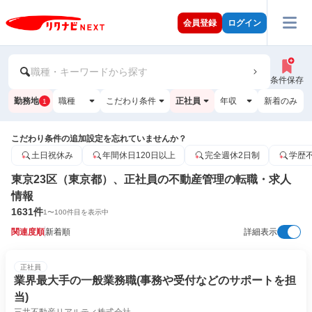
会員登録
ログイン
職種・キーワードから探す
条件保存
勤務地
職種
こだわり条件
正社員
年収
新着のみ
1
こだわり条件の追加設定を忘れていませんか？
土日祝休み
年間休日120日以上
完全週休2日制
学歴
東京23区（東京都）、正社員の不動産管理の転職・求人
情報
1631
件
1
〜
100
件目を表示中
関連度順
新着順
詳細表示
正社員
業界最大手の一般業務職(事務や受付などのサポートを担
当)