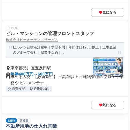
気になる
正社員
ビル・マンションの管理フロントスタッフ
株式会社ピーオーテクノサービス
ビルメン経験者活躍中｜学歴不問｜年間休日125日以上｜上場企業
のグループ会社｜残業少なめ｜...
東京都品川区五反田駅
年俸400万円～600万円
求める人材: 【必須条件】 ✅️高卒以上 ✅️建物管理のフロント業
務や ビルメンテナ...
交通費支給
駅近5分以内
気になる
NEW
正社員
不動産用地の仕入れ営業