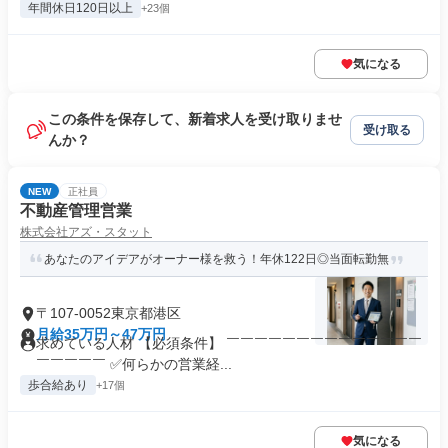
年間休日120日以上
+23個
気になる
この条件を保存して、新着求人を受け取りませ
受け取る
んか？
NEW
正社員
不動産管理営業
株式会社アズ・スタット
あなたのアイデアがオーナー様を救う！年休122日◎当面転勤無
〒107-0052東京都港区
月給35万円～47万円
求めている人材 【必須条件】 ￣￣￣￣￣￣￣￣￣￣￣￣￣￣
￣￣￣￣￣ ✅何らかの営業経...
歩合給あり
+17個
気になる