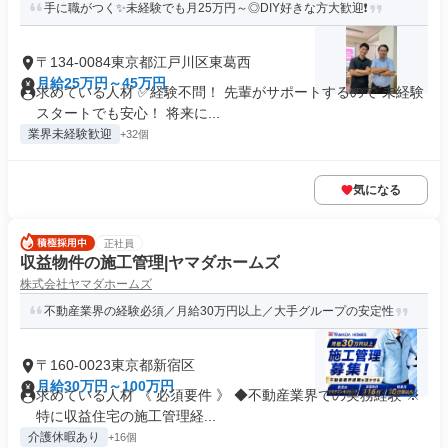
手に職がつく✨未経験でも月25万円～◎DIY好きな方大歓迎❗
〒134-0084東京都江戸川区東葛西
月給25万円～45万円
求めている人材 ✅経験不問！ 先輩がサポートするので 未経験
スタートでも安心！ 将来に...
業界未経験歓迎
+32個
気になる
正社員
収益物件の施工管理|ヤマダホームズ
株式会社ヤマダホームズ
不動産業界の経験必須／月給30万円以上／大手グループの安定性
〒160-0023東京都新宿区
月給30万円～100万円
求めている人材 《 必須要件 》 ◆不動産業界での実務経験 ※
特に収益住宅の施工管理経...
介護休暇あり
+16個