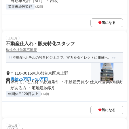
自動車免許（MT） ・内装...
業界未経験歓迎
+22個
気になる
正社員
不動産仕入れ・販売特化スタッフ
株式会社佳家不動産
不動産×ホテルの独自ビジネスで、実力をダイレクトに報酬へ。
〒110-0015東京都台東区東上野
月給25万円～30万円
求めている人材 ✅必須条件 ・不動産売買や 仕入れ営業の経験
がある方 ・宅地建物取引...
年間休日120日以上
+13個
気になる
正社員