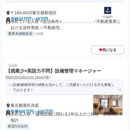
〒160-0023東京都新宿区
月給32万円～40万円
求めている人材 ⭐必須条件⭐ ………………… ✅不動産業界に
おける渉外実績 ✅不動産売...
業界未経験歓迎
+12個
気になる
正社員
【残業少×英語力不問】設備管理マネージャー
MetroResidences Japan(株)
設備/建物管理の経験を活かして、ご活躍をいただける方を募集し
ております！
東京都港区赤坂
年俸400万円～600万円
求める人材: * 建物設備に関わる1年以上のご経験 * 普通自動車
免許
駅近5分以内