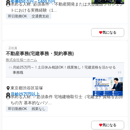
年俸850万円～1400万円
求める人材: 必須条件 ・不動産開発または大型建設プロジェク
トにおける実務経験（1...
即日勤務OK
交通費支給
気になる
正社員
不動産事務(宅建事務・契約事務)
株式会社福一ホーム
月給25万円～！土日休み相談OK！残業無し！宅建資格を活かせる
事務職
東京都渋谷区笹塚
月給25万円以上
求める人材: ✅必須条件 宅地建物取引士（宅建士）資格をお持
ちの方 基本的なパソ...
即日勤務OK
残業なし
気になる