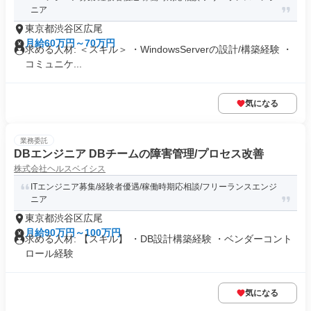
ニア
東京都渋谷区広尾
月給60万円～70万円
求める人材: ＜スキル＞ ・WindowsServerの設計/構築経験 ・
コミュニケ...
気になる
業務委託
DBエンジニア DBチームの障害管理/プロセス改善
株式会社ヘルスベイシス
ITエンジニア募集/経験者優遇/稼働時期応相談/フリーランスエンジ
ニア
東京都渋谷区広尾
月給90万円～100万円
求める人材: 【スキル】 ・DB設計構築経験 ・ベンダーコント
ロール経験
気になる