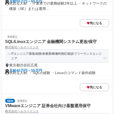
月給55万円～65万円
求める人材: ・IT業界での業務経験2年以上 ・ネットワークの
構築（SE）または運用...
気になる
業務委託
SQL/Linuxエンジニア 金融機関システム更改/保守
株式会社ヘルスベイシス
ITエンジニア募集/経験者優遇/稼働時期応相談/フリーランスエンジ
ニア
東京都渋谷区広尾
月給45万円～55万円
求める人材: ・SQLの経験 ・Linuxのコマンド操作経験
気になる
NEW
業務委託
VMwareエンジニア 証券会社向け基盤運用保守
株式会社ヘルスベイシス