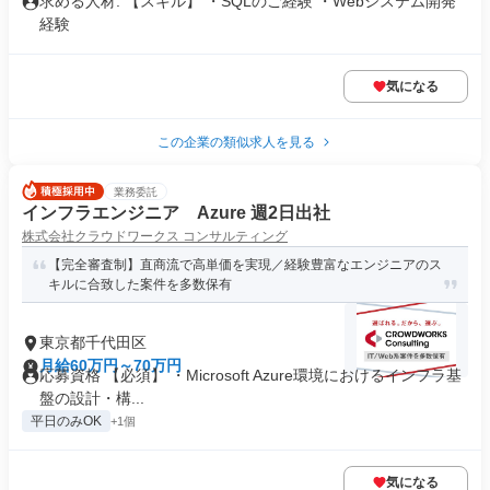
求める人材: 【スキル】 ・SQLのご経験 ・Webシステム開発
経験
気になる
この企業の類似求人を見る
業務委託
インフラエンジニア Azure 週2日出社
株式会社クラウドワークス コンサルティング
【完全審査制】直商流で高単価を実現／経験豊富なエンジニアのス
キルに合致した案件を多数保有
東京都千代田区
月給60万円～70万円
応募資格 【必須】 ・Microsoft Azure環境におけるインフラ基
盤の設計・構...
平日のみOK
+1個
気になる