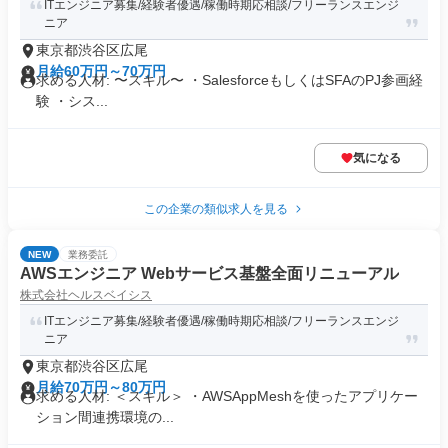
ITエンジニア募集/経験者優遇/稼働時期応相談/フリーランスエンジ
ニア
東京都渋谷区広尾
月給60万円～70万円
求める人材: 〜スキル〜 ・SalesforceもしくはSFAのPJ参画経
験 ・シス...
気になる
この企業の類似求人を見る
NEW
業務委託
AWSエンジニア Webサービス基盤全面リニューアル
株式会社ヘルスベイシス
ITエンジニア募集/経験者優遇/稼働時期応相談/フリーランスエンジ
ニア
東京都渋谷区広尾
月給70万円～80万円
求める人材: ＜スキル＞ ・AWSAppMeshを使ったアプリケー
ション間連携環境の...