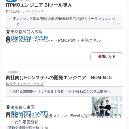
ITPMOエンジニア BIツール導入
株式会社ヘルスベイシス
ITエンジニア募集/経験者優遇/稼働時期応相談/フリーランスエンジ
ニア
東京都渋谷区広尾
月給70万円～80万円
求める人材: 〜スキル〜 ・PMO経験 ・英語スキル
気になる
業務委託
商社向けECシステムの開発エンジニア NO/40415
株式会社エーティーエス
高時給3000円～！5名募集！長期／商社向けECシステム開発
東京都江東区
月給46万円～54万円
資格 経験者のみ ＜必要スキル＞ Excel ◎以下の経験がある方
・要件定義経験...
通勤交通費全額支給
+1個