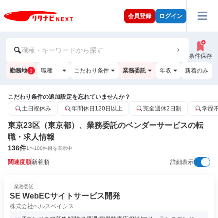
会員登録
ログイン
職種・キーワードから探す
条件保存
勤務地
職種
こだわり条件
業務委託
年収
新着のみ
1
こだわり条件の追加設定を忘れていませんか？
土日祝休み
年間休日120日以上
完全週休2日制
学歴
東京23区（東京都）、業務委託のベンダーサービスの転
職・求人情報
136
件
1
〜
100
件目を表示中
関連度順
新着順
詳細表示
業務委託
SE WebECサイトサービス開発
株式会社ヘルスベイシス