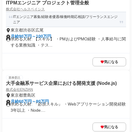
ITPMエンジニア プロジェクト管理全般
株式会社ヘルスベイシス
ITエンジニア募集/経験者優遇/稼働時期応相談/フリーランスエンジ
ニア
東京都渋谷区広尾
月給90万円～100万円
求める人材: 【スキル】 ・PMおよびPMO経験 ・人事給与に関
する業務知識 ・テス...
気になる
業務委託
大手金融系サービス企業における開発支援 (Node.js)
株式会社ENZIAN
東京都豊島区
月給60万円～80万円
求める人材: 『必須スキル』 ・Webアプリケーション開発経験
3年以上 ・Node....
気になる