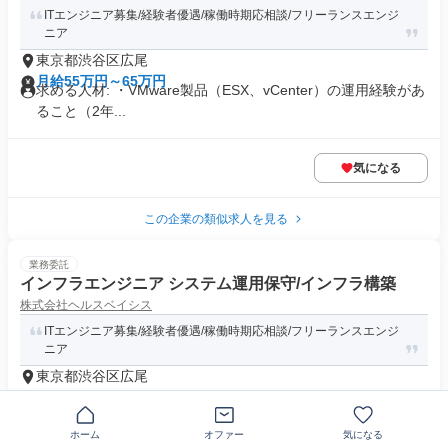
ITエンジニア募集/経験者優遇/稼働時期応相談/フリーランスエンジ
ニア
東京都渋谷区広尾
月給55万円～65万円
求める人材: ・VMware製品（ESX、vCenter）の運用経験があ
ること（2年...
気になる
この企業の類似求人を見る
業務委託
インフラエンジニア システム運用保守/インフラ構築
株式会社ヘルスベイシス
ITエンジニア募集/経験者優遇/稼働時期応相談/フリーランスエンジ
ニア
東京都渋谷区広尾
月給50万円～60万円
求める人材: 【スキル】 ・システムの保守運用経験 ・開発や
営業、ベンダーなど様々な...
ホーム
オファー
気になる