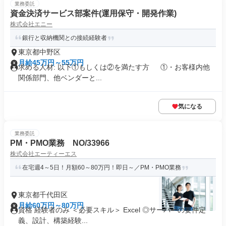
業務委託
資金決済サービス部案件(運用保守・開発作業)
株式会社エニー
銀行と収納機関との接続経験者
東京都中野区
月給45万円～55万円
求める人材: 以下①もしくは②を満たす方 ①・お客様内他
関係部門、他ベンダーと...
気になる
業務委託
PM・PMO業務 NO/33966
株式会社エーティーエス
在宅週4～5日！月額60～80万円！即日～／PM・PMO業務
東京都千代田区
月給60万円～80万円
資格 経験者のみ ＜必要スキル＞ Excel ◎サーバーの要件定
義、設計、構築経験...