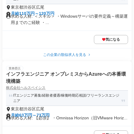
東京都渋谷区広尾
月給110万円～120万円
求める人材: ＜スキル＞ ・Windowsサーバの要件定義～構築運
用までのご経験 ・...
気になる
この企業の類似求人を見る
業務委託
インフラエンジニア オンプレミスからAzureへの本番環
境構築
株式会社ヘルスベイシス
ITエンジニア募集/経験者優遇/稼働時期応相談/フリーランスエンジ
ニア
東京都渋谷区広尾
月給63万円～73万円
求める人材: 【必須】 ・Omnissa Horizon（旧VMware Horiz...