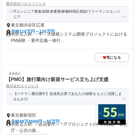
株式会社ヘルスベイシス
ITエンジニア募集/経験者優遇/稼働時期応相談/フリーランスエンジ
ニア
東京都渋谷区広尾
月給110万円～120万円
求める人材: ・中～大規模システム開発プロジェクトにおける
PM経験 ・要件定義～移行...
気になる
業務委託
【PMO】旅行業向け新規サービス立ち上げ支援
株式会社エイジレス
【ベテラン層活躍中】急成長企業であなたの経験をもとに活躍しま
せんか◎
東京都新宿区
月給48万4500円～55万円
求める人材: ＜必須要件＞ * ITプロジェクトのPMO経験 * 官公
庁・公共の新...