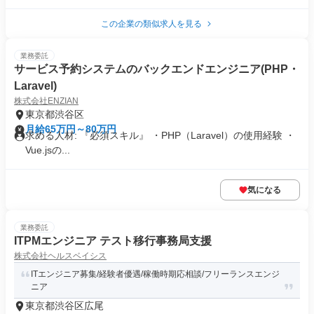
この企業の類似求人を見る
業務委託
サービス予約システムのバックエンドエンジニア(PHP・
Laravel)
株式会社ENZIAN
東京都渋谷区
月給65万円～80万円
求める人材: 『必須スキル』 ・PHP（Laravel）の使用経験 ・
Vue.jsの...
気になる
業務委託
ITPMエンジニア テスト移行事務局支援
株式会社ヘルスベイシス
ITエンジニア募集/経験者優遇/稼働時期応相談/フリーランスエンジ
ニア
東京都渋谷区広尾