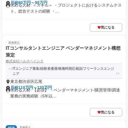
月給80万円～90万円
求める人材: ＜スキル＞ ・プロジェクトにおけるシステムテス
ト、総合テストの経験 ・...
気になる
業務委託
ITコンサルタントエンジニア ベンダーマネジメント構想
策定
株式会社ヘルスベイシス
ITエンジニア募集/経験者優遇/稼働時期応相談/フリーランスエンジ
ニア
東京都渋谷区広尾
月給110万円～120万円
求める人材: 【必須】 ・ベンダーマネジメント/購買管理/調達
業務の実務経験（5年以...
気になる
NEW
業務委託