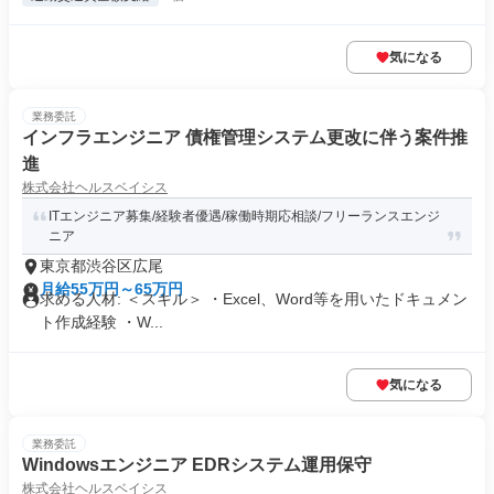
気になる
業務委託
インフラエンジニア 債権管理システム更改に伴う案件推
進
株式会社ヘルスベイシス
ITエンジニア募集/経験者優遇/稼働時期応相談/フリーランスエンジ
ニア
東京都渋谷区広尾
月給55万円～65万円
求める人材: ＜スキル＞ ・Excel、Word等を用いたドキュメン
ト作成経験 ・W...
気になる
業務委託
Windowsエンジニア EDRシステム運用保守
株式会社ヘルスベイシス