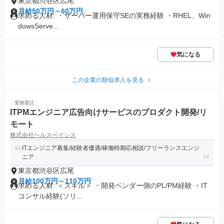
東京都渋谷区広尾
月給50万円～60万円
求める人材: ・サーバー運用保守SEの実務経験 ・RHEL、Win
dowsServe...
気になる
この企業の類似求人を見る
業務委託
ITPMエンジニア広告向けサービスのプロダクト開発/リ
モート
株式会社ヘルスベイシス
ITエンジニア募集/経験者優遇/稼働時期応相談/フリーランスエンジ
ニア
東京都渋谷区広尾
月給100万円～110万円
求める人材: ＜スキル＞ ・開発ベンダー側のPL/PM経験 ・IT
コンサル経験(ソリ...