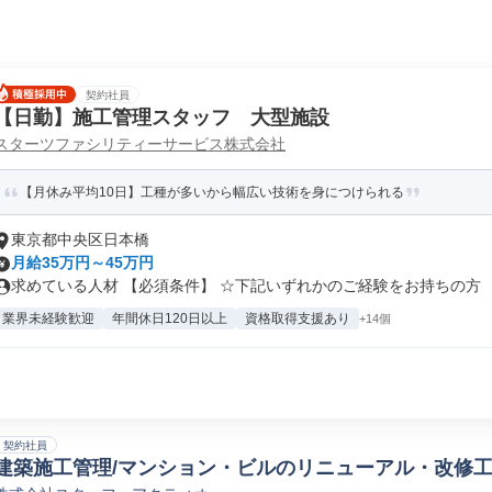
契約社員
【日勤】施工管理スタッフ 大型施設
スターツファシリティーサービス株式会社
【月休み平均10日】工種が多いから幅広い技術を身につけられる
東京都中央区日本橋
月給35万円～45万円
求めている人材 【必須条件】 ☆下記いずれかのご経験をお持ちの方 ・建
業界未経験歓迎
年間休日120日以上
資格取得支援あり
+14個
契約社員
建築施工管理/マンション・ビルのリニューアル・改修