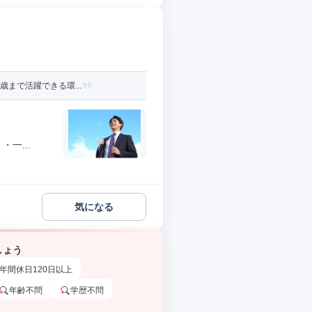
歳まで活躍できる環...
一...
気になる
しょう
年間休日120日以上
年齢不問
学歴不問