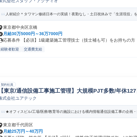
株式会社スタッフ・アクティオ
人材紹介＊タワマン修繕日本一の実績！夜勤なし・土日祝休みで「生涯現役」を叶え
東京都中央区京橋
月給30万5000円～36万7000円
応募条件 【必須】1級建築施工管理技士（技士補も可）をお持ちの方 【
経験者歓迎
交通費支給
契約社員
【東京/通信設備工事施工管理】大規模PJT多数/年休12
株式会社ユアテック
電気施工管理
★オフィスビル/工場/医療/教育等の施設における構内情報通信設備工事の企画・提
東京都千代田区
月給25万円～40万円