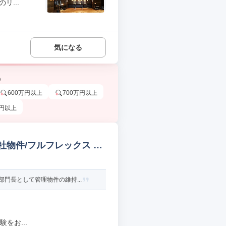
リ...
気になる
う
600万円以上
700万円以上
万円以上
社物件/フルフレックス 設
門長として管理物件の維持...
をお...