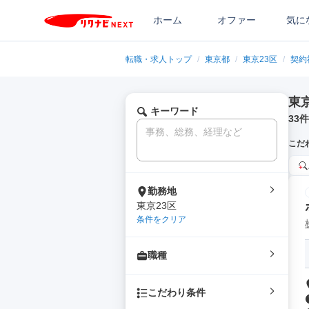
ホーム
オファー
気に
転職・求人トップ
/
東京都
/
東京23区
/
契約
東
キーワード
33
件
こだ
勤務地
東京23区
条件をクリア
職種
こだわり条件