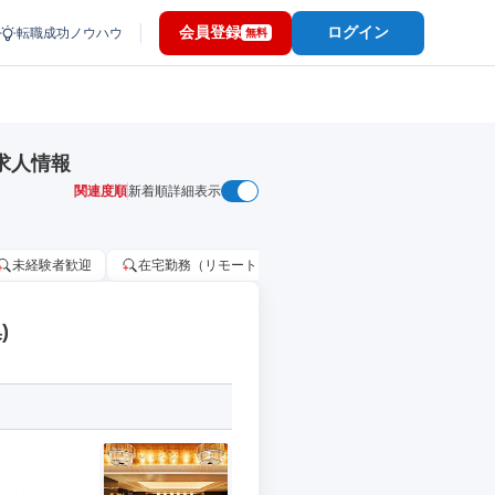
会員登録
ログイン
転職成功ノウハウ
無料
求人情報
関連度順
新着順
詳細表示
未経験者歓迎
在宅勤務（リモートワーク）OK
家賃補助・住宅手当
)