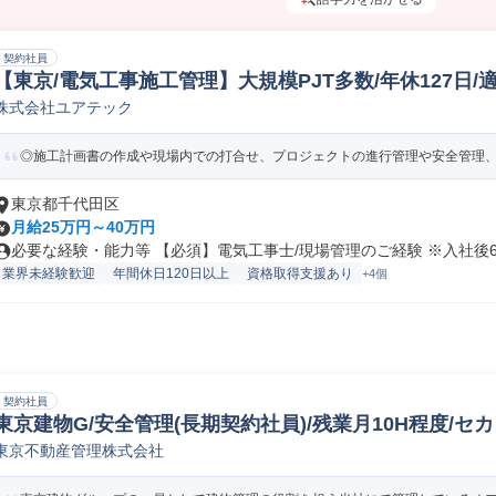
契約社員
【東京/電気工事施工管理】大規模PJT多数/年休127日
株式会社ユアテック
施工管理
◎施工計画書の作成や現場内での打合せ、プロジェクトの進行管理や安全管理、予
東京都千代田区
月給25万円～40万円
必要な経験・能力等 【必須】電気工事士/現場管理のご経験 ※入社後6ヵ
業界未経験歓迎
年間休日120日以上
資格取得支援あり
+4個
契約社員
東京建物G/安全管理(長期契約社員)/残業月10H程度/セ
東京不動産管理株式会社
理/環境保全