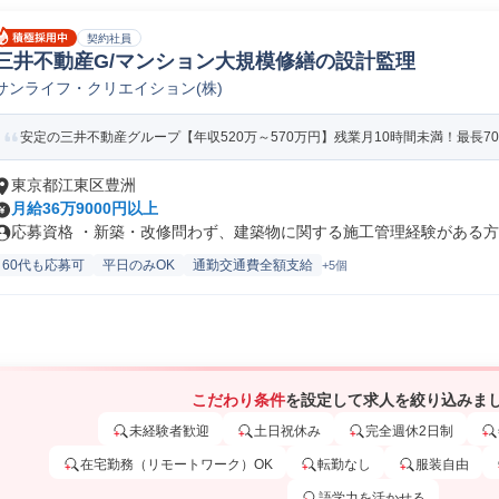
契約社員
三井不動産G/マンション大規模修繕の設計監理
サンライフ・クリエイション(株)
安定の三井不動産グループ【年収520万～570万円】残業月10時間未満！最長70
東京都江東区豊洲
月給36万9000円以上
応募資格 ・新築・改修問わず、建築物に関する施工管理経験がある方 ・
60代も応募可
平日のみOK
通勤交通費全額支給
+5個
こだわり条件
を設定して求人を絞り込みま
未経験者歓迎
土日祝休み
完全週休2日制
在宅勤務（リモートワーク）OK
転勤なし
服装自由
語学力を活かせる