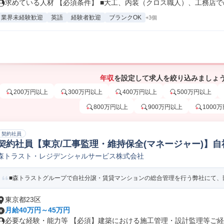
求めている人材 【必須条件】 ■大工、内装（クロス職人）、工務店での
業界未経験歓迎
英語
経験者歓迎
ブランクOK
+3個
年収
を設定して求人を絞り込みましょ
200万円以上
300万円以上
400万円以上
500万円以上
800万円以上
900万円以上
1000
契約社員
契約社員【東京/工事監理・維持保全(マネージャー)】自
森トラスト・レジデンシャルサービス株式会社
計/施工監理
■森トラストグループで自社分譲・賃貸マンションの総合管理を行う弊社にて、部
東京都23区
月給40万円～45万円
必要な経験・能力等 【必須】建築における施工管理・設計監理等ご経験