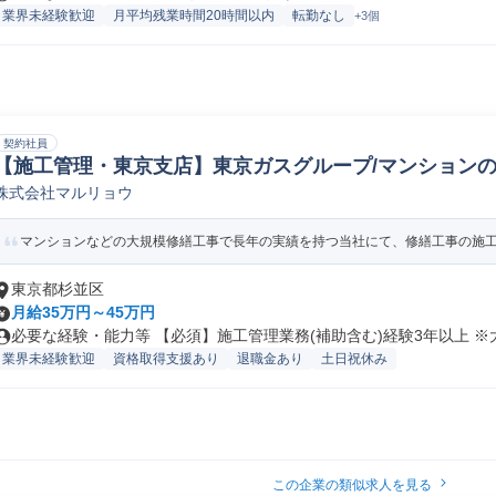
業界未経験歓迎
月平均残業時間20時間以内
転勤なし
+3個
契約社員
【施工管理・東京支店】東京ガスグループ/マンションの
株式会社マルリョウ
築施工管理
マンションなどの大規模修繕工事で長年の実績を持つ当社にて、修繕工事の施
東京都杉並区
月給35万円～45万円
必要な経験・能力等 【必須】施工管理業務(補助含む)経験3年以上 ※大.
業界未経験歓迎
資格取得支援あり
退職金あり
土日祝休み
この企業の類似求人を見る