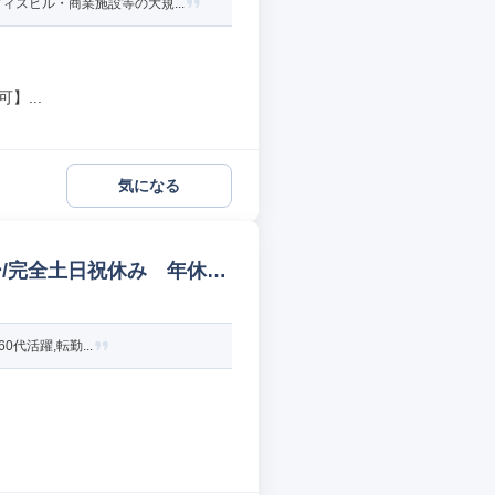
スビル・商業施設等の大規...
】...
気になる
/完全土日祝休み 年休12
代活躍,転勤...