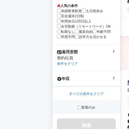
人気の条件
未経験者歓迎
土日祝休み
完全週休2日制
年間休日120日以上
在宅勤務（リモートワーク）OK
転勤なし
服装自由
年齢不問
学歴不問
語学力を活かせる
雇用形態
契約社員
条件をクリア
年収
すべての条件をクリア
新着のみ
検索