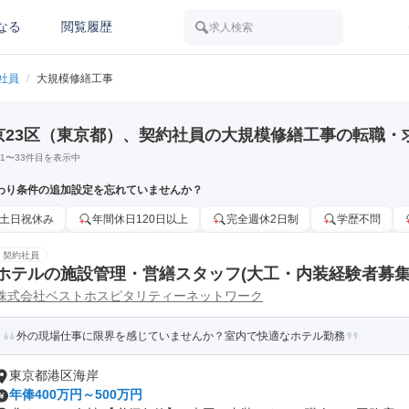
なる
閲覧履歴
求人検索
社員
/
大規模修繕工事
京23区（東京都）、契約社員の大規模修繕工事の転職・
1
〜
33
件目を表示中
わり条件の追加設定を忘れていませんか？
土日祝休み
年間休日120日以上
完全週休2日制
学歴不問
契約社員
ホテルの施設管理・営繕スタッフ(大工・内装経験者募集
株式会社ベストホスピタリティーネットワーク
外の現場仕事に限界を感じていませんか？室内で快適なホテル勤務
東京都港区海岸
年俸400万円～500万円