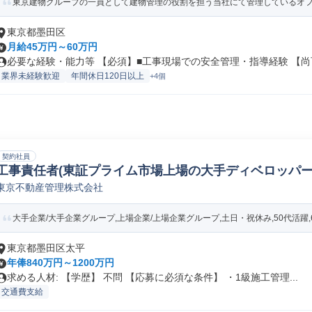
東京建物グループの一員として建物管理の役割を担う当社にて管理しているオフィ
東京都墨田区
月給45万円～60万円
必要な経験・能力等 【必須】■工事現場での安全管理・指導経験 【尚可
業界未経験歓迎
年間休日120日以上
+4個
契約社員
工事責任者(東証プライム市場上場の大手ディベロッパー
東京不動産管理株式会社
2日)〔東京〕/A115_16497
大手企業/大手企業グループ,上場企業/上場企業グループ,土日・祝休み,50代活躍,60
東京都墨田区太平
年俸840万円～1200万円
求める人材: 【学歴】 不問 【応募に必須な条件】 ・1級施工管理...
交通費支給