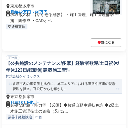
東京都多摩市
月給42万円～60万円
求める人材: 【活かせる経験】 ・施工管理、施工管理補助 ・
施工図作成 ・CADオペ...
交通費支給
気になる
正社員
【公共施設のメンテナンス/多摩】経験者歓迎/土日祝休/
年休123日/転勤無 建築施工管理
株式会社ケイミックス
多摩市内の事業所を拠点に、施工エリアにおける道路や河川の現場
管理を担当。官公庁からお預かり...
東京都多摩市
月給28万円以上
必要な経験・能力等 【必須】◆普通自動車運転免許 ◆2級土
木施工管理技士の資格（又は2...
業界未経験歓迎
+5個