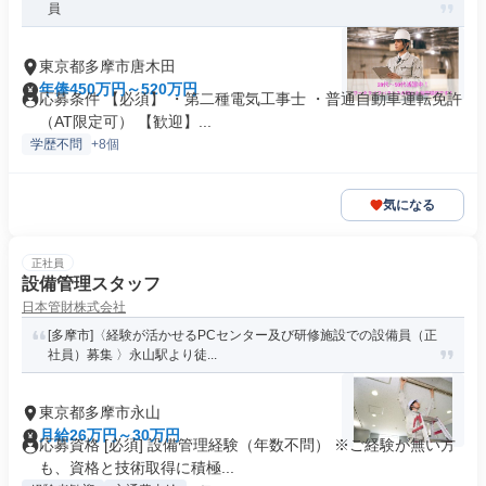
員
東京都多摩市唐木田
年俸450万円～520万円
応募条件 【必須】 ・第二種電気工事士 ・普通自動車運転免許
（AT限定可） 【歓迎】...
学歴不問
+8個
気になる
正社員
設備管理スタッフ
日本管財株式会社
[多摩市]〈経験が活かせるPCセンター及び研修施設での設備員（正
社員）募集 〉永山駅より徒...
東京都多摩市永山
月給26万円～30万円
応募資格 [必須] 設備管理経験（年数不問） ※ご経験が無い方
も、資格と技術取得に積極...