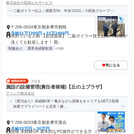
株式会社小田急ビルサービス
二級ボイラー以上／残業月5h・年休120日／小田急グループ
〒206-0034東京都多摩市鶴牧
月給21万7200円～23万2400円
求めている人材 【必須資格】 二級ボイラー技士以上 ※経験が
浅くても歓迎します！ 期...
制服あり
業界未経験歓迎
+29個
気になる
正社員
施設の設備管理(責任者候補)【丘の上プラザ】
アイング株式会社
《賞与あり》未経験OK！働きながら資格もキャリアもGET◎長期
休暇でプライベートも充実！腰...
〒206-0033東京都多摩市落合
月給25万円～30万円
資格 未経験OK 基本的なPC操作ができる方 （データ入力やメ