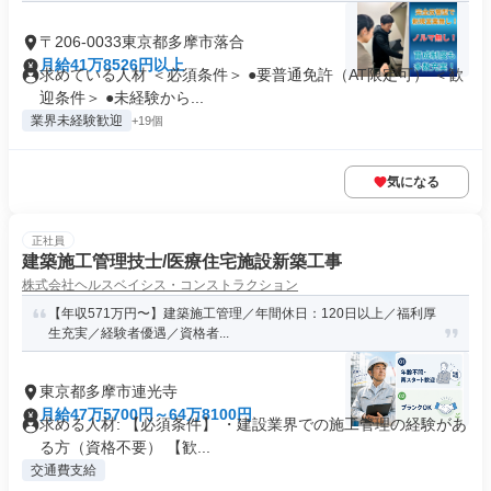
〒206-0033東京都多摩市落合
月給41万8526円以上
求めている人材 ＜必須条件＞ ●要普通免許（AT限定可） ＜歓
迎条件＞ ●未経験から...
業界未経験歓迎
+19個
気になる
正社員
建築施工管理技士/医療住宅施設新築工事
株式会社ヘルスベイシス・コンストラクション
【年収571万円〜】建築施工管理／年間休日：120日以上／福利厚
生充実／経験者優遇／資格者...
東京都多摩市連光寺
月給47万5700円～64万8100円
求める人材: 【必須条件】 ・建設業界での施工管理の経験があ
る方（資格不要） 【歓...
交通費支給