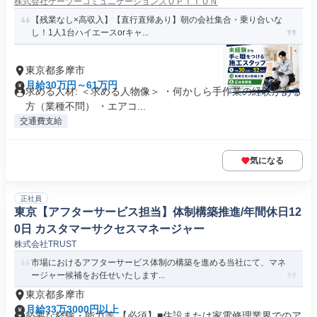
株式会社ケーツーコミュニケーションズＯＰＴＩＯＮ
【残業なし×高収入】【直行直帰あり】朝の会社集合・乗り合いな
し！1人1台ハイエースorキャ...
東京都多摩市
月給30万円～61万円
求める人材: ＜求める人物像＞ ・何かしら手作業の経験がある
方（業種不問） ・エアコ...
交通費支給
気になる
正社員
東京【アフターサービス担当】体制構築推進/年間休日12
0日 カスタマーサクセスマネージャー
株式会社TRUST
市場におけるアフターサービス体制の構築を進める当社にて、マネ
ージャー候補をお任せいたします...
東京都多摩市
月給33万3000円以上
必要な経験・能力等 【必須】■住設または家電修理業界でのア