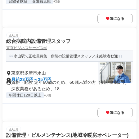
経験者歓迎
交通費支給
+2個
気になる
正社員
総合病院内設備管理スタッフ
東京ビジネスサービス㈱
永山駅＼正社員募集！病院の設備管理スタッフ／未経験者歓迎
東京都多摩市永山
月給23万円～25万円
資格・経験 定年60歳のため、60歳未満の方（例外事由1号）
深夜業務があるため、18...
年間休日120日以上
+8個
気になる
正社員
設備管理・ビルメンテナンス(地域冷暖房オペレーター)