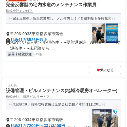
完全反響型の宅内水道のメンテナンス作業員
株式会社すいぱと
完全反響型／新規営業無し！ノルマ無し！／育成制度も多数充実
〒206-0033東京都多摩市落合
月給41万8526円以上
求めている人材 ＜必須条件＞ ●要普通免許（AT限定可） ＜歓
迎条件＞ ●未経験から...
業界未経験歓迎
+19個
気になる
正社員
設備管理・ビルメンテナンス(地域冷暖房オペレーター)
株式会社小田急ビルサービス
未経験OK／資格取得費用は全額会社負担／年間休日120日
〒206-0034東京都多摩市鶴牧
月給21万7200円～23万2400円