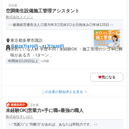
正社員
空調衛生設備施工管理アシスタント
株式会社メイジン
健康経営優良法⼈◎賞与年3◎完休2◎土日祝休み◎年休125日
東京都多摩市諏訪
月給26万470円～41万7630円
求めている人材 学歴不問 / 未経験OK ・施工管理のシゴトに興
味がある方 ・Iターン...
年間休日120日以上
+29個
気になる
この企業の類似求人を見る
正社員
未経験OK|営業⼒×⼿に職=最強の職⼈
株式会社すいぱと
“気配り”と“判断力”があれば、あなたは即戦力です。