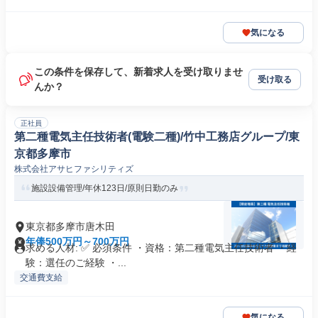
気になる
この条件を保存して、新着求人を受け取りませ
受け取る
んか？
正社員
第二種電気主任技術者(電験二種)/竹中工務店グループ/東
京都多摩市
株式会社アサヒファシリティズ
施設設備管理/年休123日/原則日勤のみ
東京都多摩市唐木田
年俸500万円～700万円
求める人材: ✅ 必須条件 ・資格：第二種電気主任技術者 ・経
験：選任のご経験 ・...
交通費支給
気になる