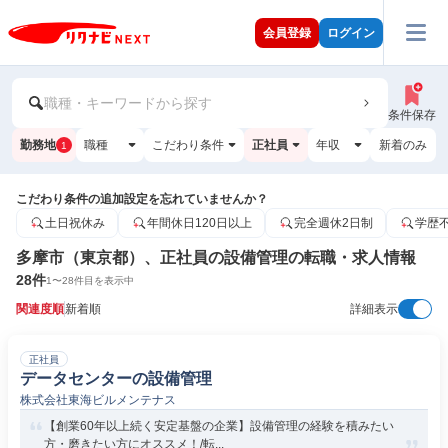
会員登録
ログイン
職種・キーワードから探す
条件保存
勤務地
職種
こだわり条件
正社員
年収
新着のみ
1
こだわり条件の追加設定を忘れていませんか？
土日祝休み
年間休日120日以上
完全週休2日制
学歴
多摩市（東京都）、正社員の設備管理の転職・求人情報
28
件
1
〜
28
件目を表示中
関連度順
新着順
詳細表示
正社員
データセンターの設備管理
株式会社東海ビルメンテナス
【創業60年以上続く安定基盤の企業】設備管理の経験を積みたい
方・磨きたい方にオススメ！/転...