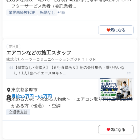
フターサービス業者（委託業者...
業界未経験歓迎
転勤なし
+4個
気になる
正社員
エアコンなどの施工スタッフ
株式会社ケーツーコミュニケーションズＯＰＴＩＯＮ
【残業なし×高収入】【直行直帰あり】朝の会社集合・乗り合いな
し！1人1台ハイエースorキャ...
東京都多摩市
月給35万円～61万円
求める人材: ＜求める人物像＞ ・エアコン取り付け工事の経験
がある方（優遇） ・空調...
交通費支給
気になる