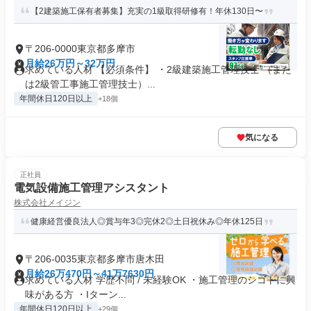
【2建築施工保有者募集】充実の1級取得研修有！年休130日〜
〒206-0000東京都多摩市
月給26万円～32万円
求めている人材 【必須条件】 ・2級建築施工管理技士 （また
は2級管工事施工管理技士）...
年間休日120日以上
+18個
気になる
正社員
電気設備施工管理アシスタント
株式会社メイジン
健康経営優良法⼈◎賞与年3◎完休2◎土日祝休み◎年休125日
〒206-0035東京都多摩市唐木田
月給26万470円～41万7630円
求めている人材 学歴不問 / 未経験OK ・施工管理のシゴトに興
味がある方 ・Iターン...
年間休日120日以上
+29個