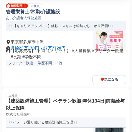
正社員
管理栄養士/常勤/介護施設
あい介護老人保健施設
【キャリアアップに✨】経験・スキルは給与でしっかり評価❗️
東京都多摩市中沢
月給23万170円～27万7720円
【応募資格】 不問 【メリット】 #大量募集 #フリーター歓迎
#長期 #学歴不問 ...
フリーター歓迎
学歴不問
+2個
気になる
正社員
【建築設備施工管理】ベテラン歓迎|年休134日|前職給与
以上保障
株式会社暉技術
イメージ通り働ける建築設備施工管理