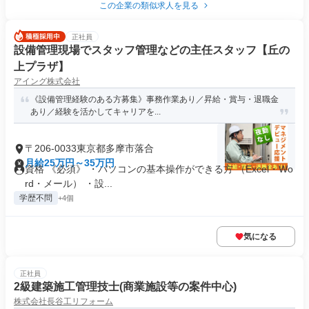
この企業の類似求人を見る
正社員
設備管理現場でスタッフ管理などの主任スタッフ【丘の
上プラザ】
アイング株式会社
《設備管理経験のある方募集》事務作業あり／昇給・賞与・退職金
あり／経験を活かしてキャリアを...
〒206-0033東京都多摩市落合
月給25万円～35万円
資格 《必須》 ・パソコンの基本操作ができる方 （Excel・Wo
rd・メール） ・設...
学歴不問
+4個
気になる
正社員
2級建築施工管理技士(商業施設等の案件中心)
株式会社長谷工リフォーム