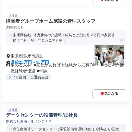
正社員
障害者グループホーム施設の管理スタッフ
33株式会社
多摩勤務/脱!!体力勝負の介護職！給与とは別に月２万円の家賃補
助！年齢一切不問＆シニアも多...
東京都多摩市諏訪
月給25万円～50万円
求める人材: ■意欲があれば未経験から応募OK！ ■福祉＆介護
職経験者優遇 ■年齢...
シフト自由
交通費支給
気になる
正社員
データセンターの設備管理/正社員
株式会社東海ビルメンテナス
責任者候補/データセンターで常駐設備管理/転勤なし/賞与あり/正社