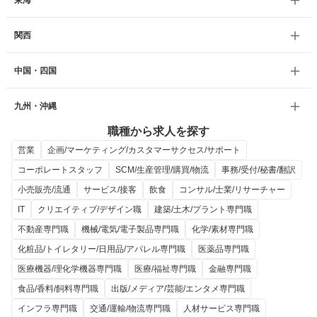
東海
関西
中国・四国
九州・沖縄
職種から求人を探す
営業
企画/マーケティング/カスタマーサクセス/サポート
コーポレートスタッフ
SCM/生産管理/購買/物流
事務/受付/秘書/翻訳
小売販売/流通
サービス/接客
飲食
コンサル/士業/リサーチャー
IT
クリエイティブ/デザイン職
建築/土木/プラント専門職
不動産専門職
機械/電気/電子製品専門職
化学/素材専門職
化粧品/トイレタリー/日用品/アパレル専門職
医薬品専門職
医療機器/理化学機器専門職
医療/福祉専門職
金融専門職
食品/香料/飼料専門職
出版/メディア/芸能/エンタメ専門職
インフラ専門職
交通/運輸/物流専門職
人材サービス専門職