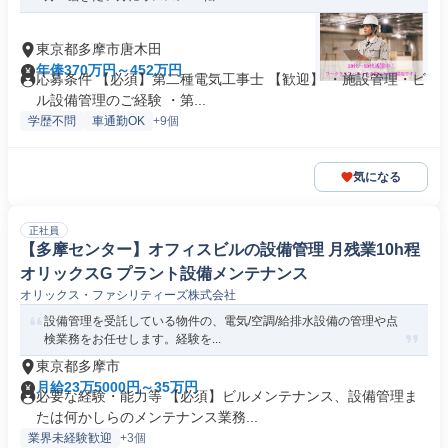
東京都多摩市唐木田
年俸370万円～452万円
応募条件 【必須】第二種電気工事士 【歓迎】 ・施設管理・ビ
ル設備管理のご経験 ・第...
学歴不問
車通勤OK
+9個
気になる
正社員
【多摩センター】オフィスビルの設備管理 月残業10h程
オリックスG プラント設備メンテナンス
オリックス・ファシリティーズ株式会社
設備管理を受託している物件の、電気/空調/給排水設備の管理や点
検業務をお任せします。経験を...
東京都多摩市
月給23万5000円～35万円
必要な経験・能力等 【必須】ビルメンテナンス、設備管理ま
たは何かしらのメンテナンス業務...
業界未経験歓迎
+3個