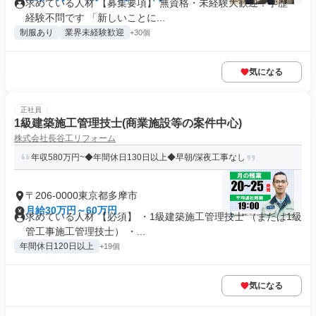
求めている人材 【募集要項】 無資格・未経験大歓迎！学歴・
経験不問です 「新しいことに...
制服あり
業界未経験歓迎
+30個
気になる
正社員
1級建築施工管理技士(商業施設等の案件中心)
株式会社長谷工リフォーム
年収580万円~◆年間休日130日以上◆早朝/深夜工事なし
〒206-0000東京都多摩市
月給30万円～60万円
求めている人材 【必須】 ・1級建築施工管理技士 （または1級
管工事施工管理技士） ・...
年間休日120日以上
+19個
気になる